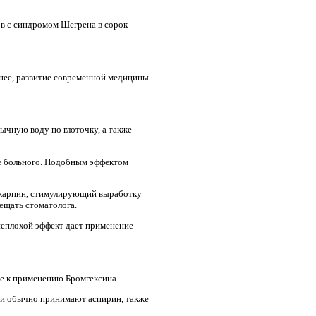
ов с синдромом Шегрена в сорок
енее, развитие современной медицины
ычную воду по глоточку, а также
ие больного. Подобным эффектом
локарпин, стимулирующий выработку
ещать стоматолога.
неплохой эффект дает применение
ие к применению Бромгексина.
ми обычно принимают аспирин, также