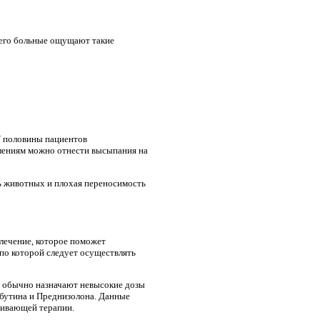
сего больные ощущают такие
У половины пациентов
лениям можно отнести высыпания на
ть животных и плохая переносимость
лечение, которое поможет
по которой следует осуществлять
е обычно назначают невысокие дозы
бутина и Преднизолона. Данные
живающей терапии.