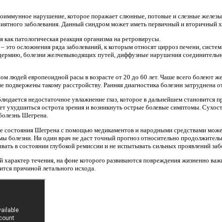
тоиммунное нарушение, которое поражает слюнные, потовые и слезные железы
риятного заболевания. Данный синдром может иметь первичный и вторичный х
я как патологическая реакция организма на ретровирусы.
 это осложнения ряда заболеваний, к которым относят цирроз печени, систе
дермию, болезни желчевыводящих путей, диффузные нарушения соединительн
м людей европеоидной расы в возрасте от 20 до 60 лет. Чаше всего болеют ж
не подвержены такому расстройству. Ранняя диагностика болезни затруднена о
блюдается недостаточное увлажнение глаз, которое в дальнейшем становится
жет ухудшиться острота зрения и возникнуть острые болевые симптомы. Сухост
болезнь Шегрена.
ие состояния Шегрена с помощью медикаментов и народными средствами может
ы болезни. Ни один врач не даст точный прогноз относительно продолжитель
вать в состоянии глубокой ремиссии и не испытывать сильных проявлений заб
 характер течения, на фоне которого развиваются повреждения жизненно важ
ится причиной летального исхода.