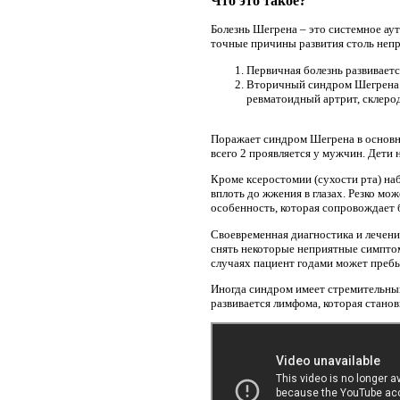
Что это такое?
Болезнь Шегрена – это системное ау
точные причины развития столь неп
Первичная болезнь развиваетс
Вторичный синдром Шегрена –
ревматоидный артрит, склеро
Поражает синдром Шегрена в основно
всего 2 проявляется у мужчин. Дети 
Кроме ксеростомии (сухости рта) на
вплоть до жжения в глазах. Резко мо
особенность, которая сопровождает 
Своевременная диагностика и лечен
снять некоторые неприятные симптом
случаях пациент годами может пребы
Иногда синдром имеет стремительный
развивается лимфома, которая станов