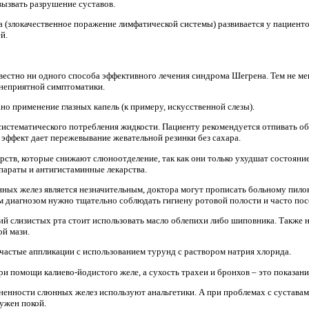
вызвать разрушение суставов.
а (злокачественное поражение лимфатической системы) развивается у пациент
й.
вестно ни одного способа эффективного лечения синдрома Шегрена. Тем не м
неприятной симптоматики.
ано применение глазных капель (к примеру, искусственной слезы).
систематического потребления жидкости. Пациенту рекомендуется отпивать об
 эффект дает пережевывание жевательной резинки без сахара.
арств, которые снижают слюноотделение, так как они только ухудшат состоян
араты и антигистаминные лекарства.
юнных желез является незначительным, доктора могут прописать больному пи
м диагнозом нужно тщательно соблюдать гигиену ротовой полости и часто пос
й слизистых рта стоит использовать масло облепихи либо шиповника. Также 
й мази.
 частые аппликации с использованием турунд с раствором натрия хлорида.
ри помощи калиево-йодистого желе, а сухость трахеи и бронхов – это показан
ненности слюнных желез используют анальгетики. А при проблемах с сустава
ужен покой.