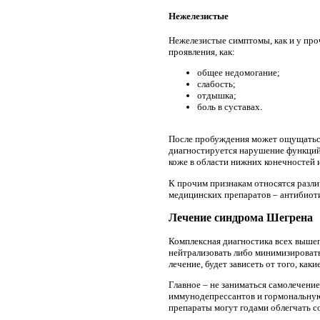
Нежелезистые
Нежелезистые симптомы, как и у пр
проявления, как:
общее недомогание;
слабость;
отдышка;
боль в суставах.
После пробуждения может ощущаться
диагностируется нарушение функций
коже в области нижних конечностей 
К прочим признакам относятся разли
медицинских препаратов – антибиот
Лечение синдрома Шегрена
Комплексная диагностика всех вышеп
нейтрализовать либо минимизировать
лечение, будет зависеть от того, ка
Главное – не заниматься самолечени
иммунодепрессантов и гормональную
препараты могут годами облегчать с