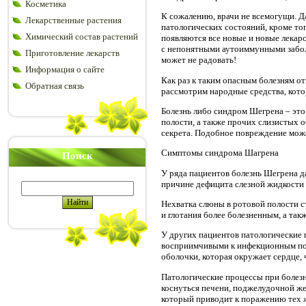
Косметика
К сожалению, врачи не всемогущи. Д
Лекарственные растения
патологических состояний, кроме то
Химический состав растений
появляются все новые и новые лекар
с непонятными аутоиммунными заболе
Приготовление лекарств
может не радовать!
Информация о сайте
Как раз к таким опасным болезням от
Обратная связь
рассмотрим народные средства, кото
Болезнь либо синдром Шегрена – это 
полости, а также прочих слизистых 
секрета. Подобное повреждение может
Симптомы синдрома Шагрена
Поиск
У ряда пациентов болезнь Шегрена да
причине дефицита слезной жидкости 
Нехватка слюны в ротовой полости с
и глотания более болезненным, а так
У других пациентов патологические 
восприимчивыми к инфекционным пор
оболочки, которая окружает сердце,
Патологические процессы при болезн
коснуться печени, поджелудочной жел
который приводит к поражению тех ж