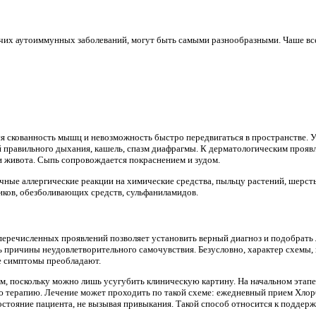
очих аутоиммунных заболеваний, могут быть самыми разнообразными. Чаше в
 скованность мышц и невозможность быстро передвигаться в пространстве. 
 правильного дыхания, кашель, спазм диафрагмы. К дерматологическим прояв
и живота. Сыпь сопровождается покраснением и зудом.
чные аллергические реакции на химические средства, пыльцу растений, шерс
иков, обезболивающих средств, сульфаниламидов.
еречисленных проявлений позволяет установить верный диагноз и подобрать 
 причины неудовлетворительного самочувствия. Безусловно, характер схемы, 
кие симптомы преобладают.
ем, поскольку можно лишь усугубить клиническую картину. На начальном этап
 терапию. Лечение может проходить по такой схеме: ежедневный прием Хлор
остояние пациента, не вызывая привыкания. Такой способ относится к поддер