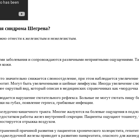
ия синдрома Шегрена?
но отнести к железистым и нежелезистым.
ми заболевания и сопровождаются различными неприятными ощущениями. Так
и кожи.
то значительно снижается слюноотделение, при этом наблюдается увеличение 
аротит. Могут быть увеличенными и шейные лимфоузлы. Иногда увеличение сл
лее округлый вид, который описан в медицинских справочниках как «мордочка
людается нарушение глотательного рефлекса. Больные не могут глотать пищу б
ки на губах, появление герпеса, грибковые инфекции.
желудочно-кишечного тракта. Многие жалуются на болевые ощущения в подлож
недостатком работы желез внутренней секреции. Пациенты ощущают тошноту, т
ностируется отрыжка воздухом.
траненной причиной развития у пациентов хронического холецистита, гепатит
оджелудочной железы приводит к развитию панкреатита, опасного для жизнед