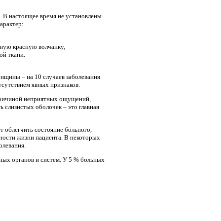
. В настоящее время не установлены
арактер:
мную красную волчанку,
ой ткани.
енщины – на 10 случаев заболевания
тсутствием явных признаков.
 причиной неприятных ощущений,
ь слизистых оболочек – это главная
 облегчить состояние больного,
ности жизни пациента. В некоторых
олевания.
ных органов и систем. У 5 % больных