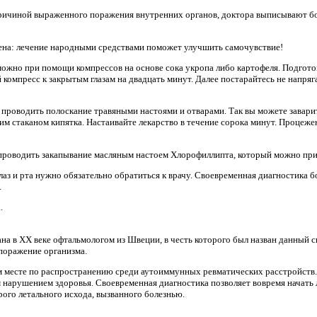
ричиной выраженного поражения внутренних органов, доктора выписывают бо
на: лечение народными средствами поможет улучшить самочувствие!
можно при помощи компрессов на основе сока укропа либо картофеля. Подготов
компресс к закрытым глазам на двадцать минут. Далее постарайтесь не напряга
проводить полоскание травяными настоями и отварами. Так вы можете завари
ним стаканом кипятка. Настаивайте лекарство в течение сорока минут. Процеж
проводить закапывание масляным настоем Хлорофиллипта, который можно прио
лаз и рта нужно обязательно обратиться к врачу. Своевременная диагностика 
.
.
на в XX веке офтальмологом из Швеции, в честь которого был назван данный с
 поражение организма.
ом месте по распространению среди аутоиммунных ревматических расстройств
нарушением здоровья. Своевременная диагностика позволяет вовремя начать 
рого летального исхода, вызванного болезнью.