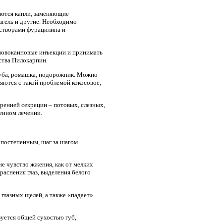
уются капли, заменяющие
агель и другие. Необходимо
астворами фурацилина и
новокаиновые инъекции и принимать
ства Пилокарпин.
дуба, ромашка, подорожник. Можно
ляются с такой проблемой кокосовое,
ренней секреции – потовых, слезных,
енном лечении.
 постепенным, шаг за шагом
е чувство жжения, как от мелких
раснения глаз, выделения белого
 глазных щелей, а также «падает»
уется общей сухостью губ,