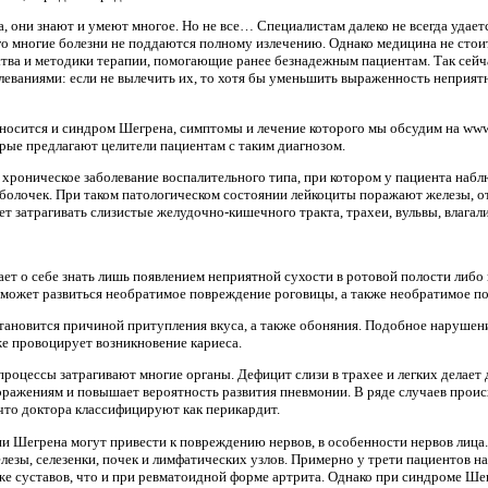
а, они знают и умеют многое. Но не все… Специалистам далеко не всегда удае
го многие болезни не поддаются полному излечению. Однако медицина не стоит
ства и методики терапии, помогающие ранее безнадежным пациентам. Так сей
ваниями: если не вылечить их, то хотя бы уменьшить выраженность неприятн
носится и синдром Шегрена, симптомы и лечение которого мы обсудим на www.ra
рые предлагают целители пациентам с таким диагнозом.
хроническое заболевание воспалительного типа, при котором у пациента наблю
оболочек. При таком патологическом состоянии лейкоциты поражают железы, 
 затрагивать слизистые желудочно-кишечного тракта, трахеи, вульвы, влагали
ет о себе знать лишь появлением неприятной сухости в ротовой полости либо 
может развиться необратимое повреждение роговицы, а также необратимое по
тановится причиной притупления вкуса, а также обоняния. Подобное нарушен
же провоцирует возникновение кариеса.
процессы затрагивают многие органы. Дефицит слизи в трахее и легких делает
ажениям и повышает вероятность развития пневмонии. В ряде случаев проис
 что доктора классифицируют как перикардит.
и Шегрена могут привести к повреждению нервов, в особенности нервов лица
езы, селезенки, почек и лимфатических узлов. Примерно у трети пациентов на
е суставов, что и при ревматоидной форме артрита. Однако при синдроме Ше