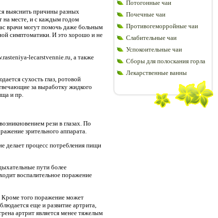
Потогонные чаи
тся выяснить причины разных
Почечные чаи
 на месте, и с каждым годом
Противогеморройные чаи
час врачи могут помочь даже больным
ой симптоматики. И это хорошо и не
Слабительные чаи
Успокоительные чаи
steniya-lecarstvennie.ru, а также
Сборы для полоскания горла
Лекарственные ванны
дается сухость глаз, ротовой
отвечающие за выработку жидкого
ща и пр.
возникновением рези в глазах. По
ражение зрительного аппарата.
ие делает процесс потребления пищи
 дыхательные пути более
ходит воспалительное поражение
. Кроме того поражение может
блюдается еще и развитие артрита,
грена артрит является менее тяжелым