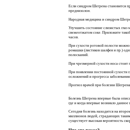
Если синдром Шегрена становится п
преднизолон.
Народная медицина и синдром Шегре
Улучшить состояние слизистых глаз 
свежеотжатом соке. Приложите такой 
часов.
При сухости ротовой полости можно 
ромашки (листиков шалфея и пр.) од
полосканий.
При чрезмерной сухости носа стоит 
При появлении постоянной сухости г
осложнений и прогресса заболевания
Прогноз врачей при болезни Шегрена
Болезнь Шегрена впервые была описа
где и когда впервые возникло данное
Сегодня болезнь находится на втор
миллионов людей, страдающих таким 
существует высокая вероятность ско