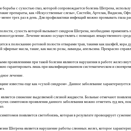
и борьбы с сухостью глаз, которой сопровождается болезнь Шегрена, использ
такие препараты, как «Искусственные слезы», Систейн, Артелак, Видисик, Офт
е менее трех раз в день. Для профилактики инфекций можно промывать глаза р
полости, сухость которой вызывает синдром Шегрена, необходимо применять 
люноотделение. Лечение можно осуществлять с помощью лекарственного сред
тся к полосканию ротовой полости отварами трав, такими как шалфей, кора 
ей эфирные масла, такие, как масло розы, лаванды, апельсина. Прекрасно справ
ми проявлениями при такой болезни являются нарушения в работе желез внут
жно гарантировать лишь при квалифицированном систематическом и своеврем
дное лечение.
цине известна еще как «сухой синдром». Данное заболевание характеризуется
ез.
является снижение выделяемой слезной жидкости. Больные отмечают появлени
 других симптомов проявления данного заболевания можно отметить зуд век, пок
аз.
симптомов появляется светобоязнь, которая в результате провоцирует сужение
езни Шегрена является нарушение работы слюнных желез, которое характериз