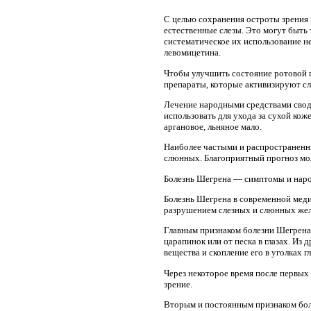
С целью сохранения остроты зрения 
естественные слезы. Это могут быть 
систематическое их использование н
левомицетина.
Чтобы улучшить состояние ротовой 
препараты, которые активизируют с
Лечение народными средствами своди
использовать для ухода за сухой кож
аргановое, льняное мало.
Наиболее частыми и распространенны
слюнных. Благоприятный прогноз мо
Болезнь Шегрена — симптомы и наро
Болезнь Шегрена в современной меди
разрушением слезных и слюнных жел
Главным признаком болезни Шегрена 
царапинок или от песка в глазах. Из
вещества и скопление его в уголках гл
Через некоторое время после первых 
зрение.
Вторым и постоянным признаком бол