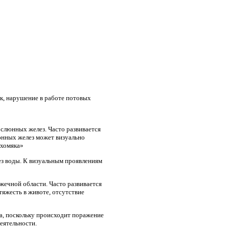
, нарушение в работе потовых
слюнных желез. Часто развивается
юнных желез может визуально
 хомяка»
ез воды. К визуальным проявлениям
ечной области. Часто развивается
яжесть в животе, отсутствие
а, поскольку происходит поражение
еятельности.