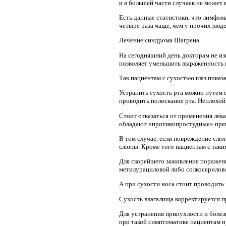
и в большей части случаев не может 
Есть данные статистики, что лимфом
четыре раза чаще, чем у прочих люде
Лечение синдрома Шагрена
На сегодняшний день докторам не из
позволяет уменьшить выраженность 
Так пациентам с сухостью глаз показ
Устранить сухость рта можно путем 
проводить полоскание рта. Неплохой
Стоит отказаться от применения лек
обладают «противопростудные» преп
В том случае, если повреждение сл
слюны. Кроме того пациентам с таки
Для скорейшего заживления поражени
метилурациловой либо солкосерилово
А при сухости носа стоит проводить
Сухость влагалища корректируется п
Для устранения припухлости и болез
при такой симптоматике пациентам н