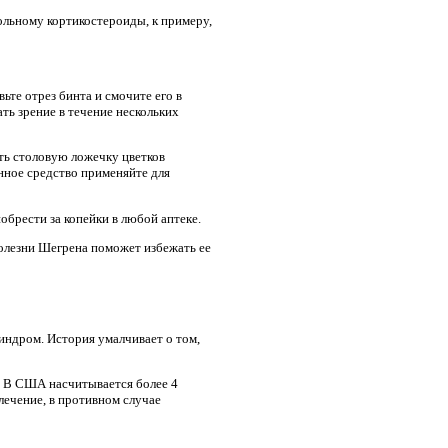
льному кортикостероиды, к примеру,
ьте отрез бинта и смочите его в
ть зрение в течение нескольких
ть столовую ложечку цветков
енное средство применяйте для
брести за копейки в любой аптеке.
болезни Шегрена поможет избежать ее
индром. История умалчивает о том,
. В США насчитывается более 4
лечение, в противном случае