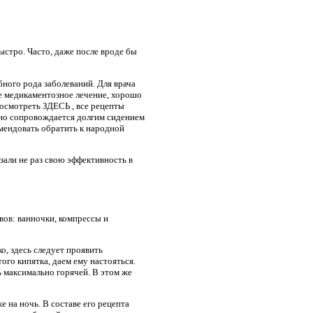
ыстро. Часто, даже после вроде бы
бного рода заболеваний. Для врача
ое медикаментозное лечение, хорошо
посмотреть ЗДЕСЬ , все рецепты
рно сопровождается долгим сидением
омендовать обратить к народной
али не раз свою эффективность в
ов: ванночки, компрессы и
о, здесь следует проявить
ого кипятка, даем ему настояться.
ь максимально горячей. В этом же
 на ночь. В составе его рецепта