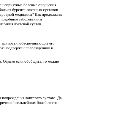
дно неприятные болевые ощущения
 боль от бурсита локтевых суставов
и народной медицины? Как продолжать
о подобным заболеваниям
левания локтевой сустав.
т три кости, обеспечивающие его
коть подвержен повреждениям и
и. Однако если обобщить, то можно
я повреждения локтевого сустава. Да
причиной сильнейших болей локтя.