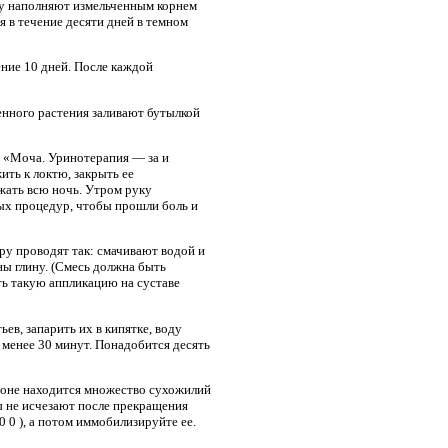
нку наполняют измельченным корнем
я в течение десяти дней в темном
ение 10 дней. После каждой
ченного растения заливают бутылкой
е «Моча. Уринотерапия — за и
ить к локтю, закрыть ее
ржать всю ночь. Утром руку
ных процедур, чтобы прошли боль и
ру проводят так: смачивают водой и
ы глину. (Смесь должна быть
ть такую аппликацию на суставе
ев, запарить их в кипятке, воду
е менее 30 минут. Понадобится десять
й зоне находится множество сухожилий
 не исчезают после прекращения
 0 ), а потом иммобилизируйте ее.