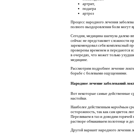
артрит,
подагра
артроз
Процесс народного лечения заболева
полного выздоровления боли могут в
Сегодня, медицина шагнула далеко вп
сейчас не представляет сложности п
зарекомендовал себя комплексный пр
проверены временем и передаются и
в очередях, что может только ухудш
медицине.
Рассмотрим подробнее лечение локте
борьбе с болевыми ощущениями.
Народное лечение заболеваний локт
Вот некоторые самые действенные ср
настойки.
Наиболее действенным
народным сре
осторожность, так как сам цветок лю
Переливаем в таз и доводим горячей 
растворе обмакиваем полотенце и дел
Другой вариант народного лечения ло