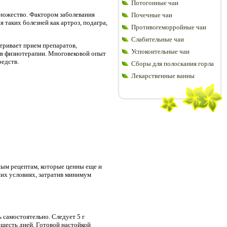
Потогонные чаи
множество. Фактором заболевания
Почечные чаи
 таких болезней как артроз, подагра,
Противогеморройные чаи
Слабительные чаи
тривает прием препаратов,
Успокоительные чаи
ов физиотерапии. Многовековой опыт
едств.
Сборы для полоскания горла
Лекарственные ванны
ым рецептам, которые ценны еще и
них условиях, затратив минимум
ь самостоятельно. Следует 5 г
 шесть дней. Готовой настойкой