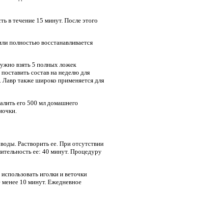
ь в течение 15 минут. После этого
или полностью восстанавливается
Нужно взять 5 полных ложек
 поставить состав на неделю для
я. Лавр также широко применяется для
залить его 500 мл домашнего
мочки.
 воды. Растворить ее. При отсутствии
ительность ее: 40 минут. Процедуру
 использовать иголки и веточки
е менее 10 минут. Ежедневное