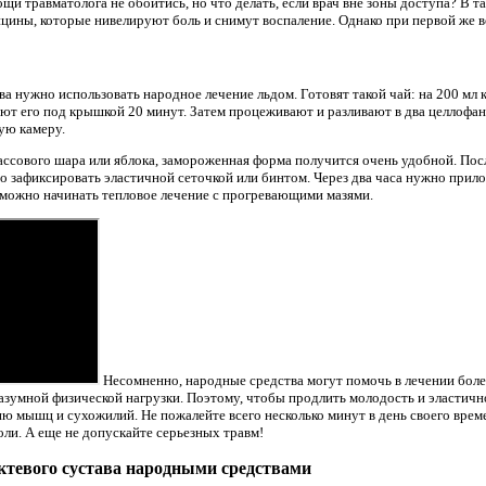
и травматолога не обойтись, но что делать, если врач вне зоны доступа? В т
цины, которые нивелируют боль и снимут воспаление. Однако при первой же 
а нужно использовать народное лечение льдом. Готовят такой чай: на 200 мл 
ают его под крышкой 20 минут. Затем процеживают и разливают в два целлофан
ую камеру.
ассового шара или яблока, замороженная форма получится очень удобной. Пос
о зафиксировать эластичной сеточкой или бинтом. Через два часа нужно прило
, можно начинать тепловое лечение с прогревающими мазями.
Несомненно, народные средства могут помочь в лечении болез
разумной физической нагрузки. Поэтому, чтобы продлить молодость и эластичн
ю мышц и сухожилий. Не пожалейте всего несколько минут в день своего врем
оли. А еще не допускайте серьезных травм!
ктевого сустава народными средствами