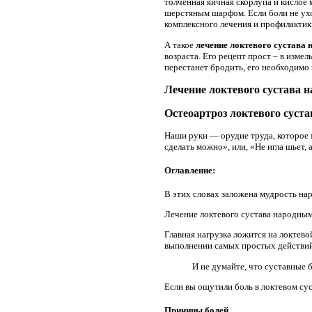
толченная яичная скорлупа и кислое
шерстяным шарфом. Если боли не ухо
комплексного лечения и профилактик
А такое
лечение локтевого сустава
возраста. Его рецепт прост – в измел
перестанет бродить, его необходимо п
Лечение локтевого сустава 
Остеоартроз локтевого суст
Наши руки — орудие труда, которое 
сделать можно», или, «Не игла шьет, 
Оглавление:
В этих словах заложена мудрость нар
Лечение локтевого сустава народны
Главная нагрузка ложится на локтев
выполнении самых простых действий
И не думайте, что суставные 
Если вы ощутили боль в локтевом сус
Причины болей