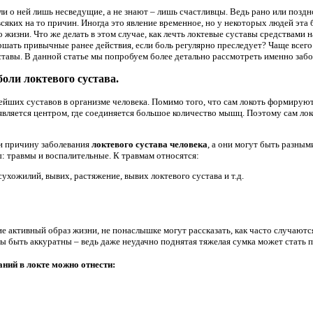
али о ней лишь несведущие, а не знают – лишь счастливцы. Ведь рано или поз
 всяких на то причин. Иногда это явление временное, но у некоторых людей эта
 жизни. Что же делать в этом случае, как лечть локтевые суставы средствам
шать привычные ранее действия, если боль регулярно преследует? Чаще всег
тавы. В данной статье мы попробуем более детально рассмотреть именно забо
оли локтевого сустава.
нейших суставов в организме человека. Помимо того, что сам локоть формирую
вляется центром, где соединяется большое количество мышц. Поэтому сам ло
ти причину заболевания
локтевого сустава человека
, а они могут быть разным
ы: травмы и воспалительные. К травмам относятся:
ухожилий, вывих, растяжение, вывих локтевого сустава и т.д.
е активный образ жизни, не понаслышке могут рассказать, как часто случаютс
ны быть аккуратны – ведь даже неудачно поднятая тяжелая сумка может стать 
ний в локте можно отнести: