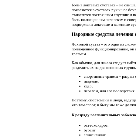
Боль в локтевых суставах – не слыш
появляются в суставах рук и ног без
становится постоянным спутником по
быть полноценным человеком и совер
подвержены локтевые и коленные сус
Народные средства лечения б
Локтевой сустав – это один из слож
полноценное функционирование, он я
травмам.
Как обычно, для начала следует най
разделить их на две основных групп
спортивные травмы – разрыв с
падение,
удар,
перелом, или его последствия
Поэтому, спортсмены и люди, ведущи
что там спорт, в быту мы тоже долж
К разряду воспалительных заболева
остеохондроз,
бурсит
эпикондилит