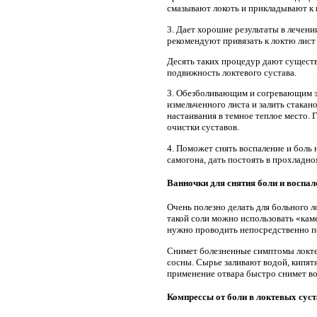
смазывают локоть и прикладывают к 
3. Дает хорошие результаты в лечен
рекомендуют привязать к локтю лист 
Десять таких процедур дают существ
подвижность локтевого сустава.
3. Обезболивающим и согревающим эф
измельченного листа и залить стакан
настаивания в темное теплое место. 
очистки суставов.
4. Поможет снять воспаление и боль 
самогона, дать постоять в прохладно
Ванночки для снятия боли и воспал
Очень полезно делать для больного л
такой соли можно использовать «кам
нужно проводить непосредственно пе
Снимет болезненные симптомы локтев
сосны. Сырье заливают водой, кипят
применение отвара быстро снимет вос
Компрессы от боли в локтевых сус