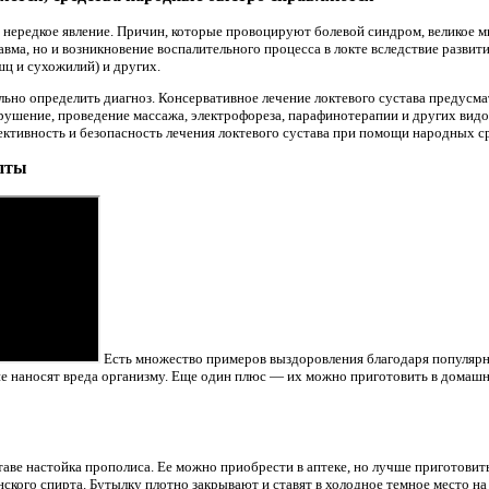
– нередкое явление. Причин, которые провоцируют болевой синдром, великое 
авма, но и возникновение воспалительного процесса в локте вследствие развития
шц и сухожилий) и других.
ьно определить диагноз. Консервативное лечение локтевого сустава предусма
ушение, проведение массажа, электрофореза, парафинотерапии и других вид
ктивность и безопасность лечения локтевого сустава при помощи народных ср
пты
Есть множество примеров выздоровления благодаря популярн
не наносят вреда организму. Еще один плюс — их можно приготовить в домаш
ставе настойка прополиса. Ее можно приобрести в аптеке, но лучше приготовит
ского спирта. Бутылку плотно закрывают и ставят в холодное темное место на