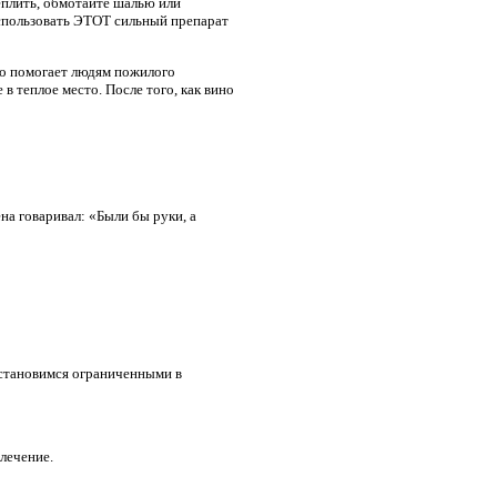
еплить, обмотайте шалью или
использовать ЭТОТ сильный препарат
но помогает людям пожилого
 в теплое место. После того, как вино
а говаривал: «Были бы руки, а
ы становимся ограниченными в
лечение.