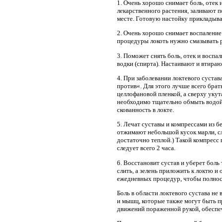
1. Очень хорошо снимает боль, отек
лекарственного растения, заливают п
месте. Готовую настойку прикладываю
2. Очень хорошо снимает воспаление 
процедуры локоть нужно смазывать 
3. Поможет снять боль, отек и воспа
водки (спирта). Настаивают и втираю
4. При заболевании локтевого суста
против«. Для этого лучше всего бра
целлофановой пленкой, а сверху уку
необходимо тщательно обмыть водой 
скованность в локте.
5. Лечат суставы и компрессами из б
отжимают небольшой кусок марли, сл
достаточно теплой.) Такой компресс
следует всего 2 часа.
6. Восстановит сустав и уберет боль 
слить, а зелень приложить к локтю и
ежедневных процедур, чтобы полнос
Боль в области локтевого сустава не
и мышц, которые также могут быть 
движений пораженной рукой, обеспечь