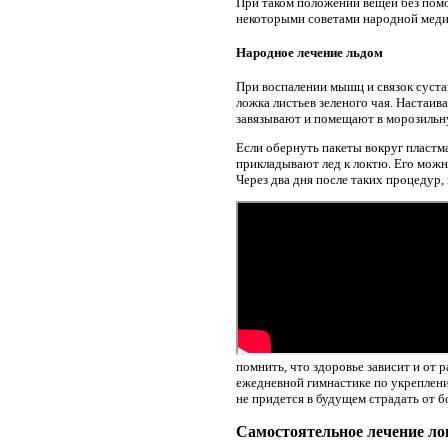
При таком положении вещей без помощ
некоторыми советами народной меди
Народное лечение льдом
При воспалении мышц и связок сустав
ложка листьев зеленого чая. Настаив
завязывают и помещают в морозильн
Если обернуть пакеты вокруг пластм
прикладывают лед к локтю. Его можн
Через два дня после таких процедур
помнить, что здоровье зависит и от 
ежедневной гимнастике по укреплени
не придется в будущем страдать от б
Самостоятельное лечение ло