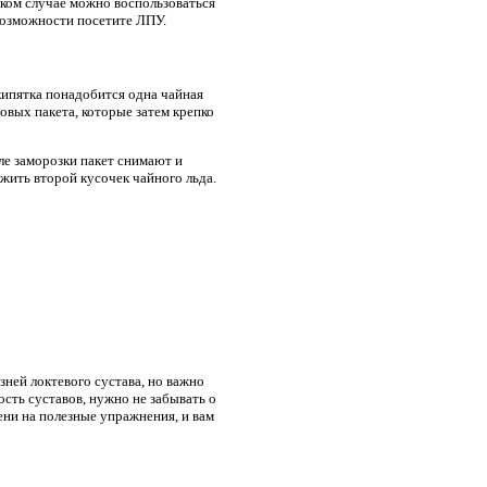
аком случае можно воспользоваться
возможности посетите ЛПУ.
кипятка понадобится одна чайная
овых пакета, которые затем крепко
ле заморозки пакет снимают и
жить второй кусочек чайного льда.
ней локтевого сустава, но важно
ость суставов, нужно не забывать о
ени на полезные упражнения, и вам