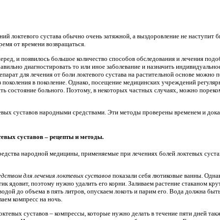
ний локтевого сустава обычно очень затяжной, а выздоровление не наступит б
ремя от времени возвращаться.
еред, и появилось большое количество способов обследования и лечения подо
равильно диагностировать то или иное заболевание и назначить индивидуальн
епарат для лечения от боли локтевого сустава на растительной основе можно 
з поколения в поколение. Однако, посещение медицинских учреждений регуля
ить состояние больного. Поэтому, в некоторых частных случаях, можно порек
вых суставов народными средствами. Эти методы проверены временем и доказ
евых суставов – рецепты и методы.
едства народной медицины, применяемые при лечениях болей локтевых сустав
дством для лечения локтевых суставов
показали себя лютиковые ванны. Однак
тик ядовит, поэтому нужно удалить его корни. Заливаем растение стаканом крут
водой до объема в пять литров, опускаем локоть и парим его. Вода должна быт
аем компресс на ночь.
ктевых суставов – компрессы, которые нужно делать в течение пяти дней также