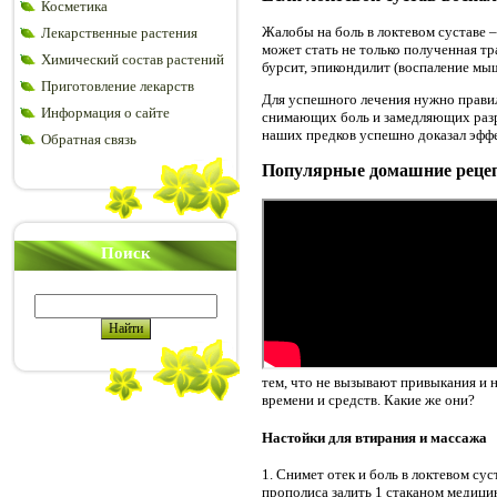
Косметика
Жалобы на боль в локтевом суставе 
Лекарственные растения
может стать не только полученная тр
Химический состав растений
бурсит, эпикондилит (воспаление мы
Приготовление лекарств
Для успешного лечения нужно правил
Информация о сайте
снимающих боль и замедляющих разр
наших предков успешно доказал эффе
Обратная связь
Популярные домашние реце
Поиск
тем, что не вызывают привыкания и 
времени и средств. Какие же они?
Настойки для втирания и массажа
1. Снимет отек и боль в локтевом су
прополиса залить 1 стаканом медицин