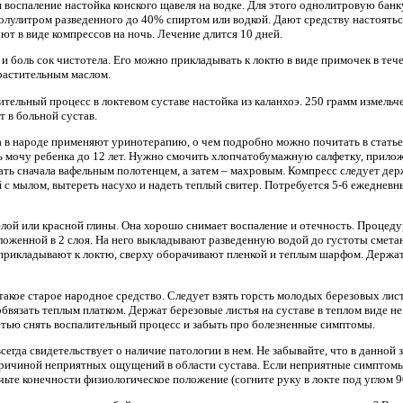
 и воспаление настойка конского щавеля на водке. Для этого однолитровую ба
олулитром разведенного до 40% спиртом или водкой. Дают средству настоятьс
т в виде компрессов на ночь. Лечение длится 10 дней.
и боль сок чистотела. Его можно прикладывать к локтю в виде примочек в теч
растительным маслом.
лительный процесс в локтевом суставе настойка из каланхоэ. 250 грамм измель
т в больной сустав.
ва в народе применяют уринотерапию, о чем подробно можно почитать в стать
ть мочу ребенка до 12 лет. Нужно смочить хлопчатобумажную салфетку, прилож
тать сначала вафельным полотенцем, а затем – махровым. Компресс следует де
с мылом, вытереть насухо и надеть теплый свитер. Потребуется 5-6 ежеднев
елой или красной глины. Она хорошо снимает воспаление и отечность. Процеду
оженной в 2 слоя. На него выкладывают разведенную водой до густоты сметан
 прикладывают к локтю, сверху оборачивают пленкой и теплым шарфом. Держа
такое старое народное средство. Следует взять горсть молодых березовых листь
 обвязать теплым платком. Держат березовые листья на суставе в теплом виде н
тью снять воспалительный процесс и забыть про болезненные симптомы.
 всегда свидетельствует о наличие патологии в нем. Не забывайте, что в данно
причиной неприятных ощущений в области сустава. Если неприятные симптомы
те конечности физиологическое положение (согните руку в локте под углом 90