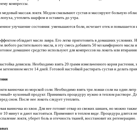
нему компрессы.
ии медовый массаж локтя. Медом смазывают сустав и массируют больную област
лопуха, утеплить шарфом и оставить до утра.
енное улучшение состояния: уменьшаются боли, исчезает отек и повышается 
фектом обладает масло лавра. Его легко приготовить в домашних условиях. 
ом любого растительного масла, в эту смесь добавить 50 мл камфорного масла и
Готовое домашнее средство используют для компрессов на локоть или втирани
настойка девясила. Необходимо взять 20 грамм измельченного корня растения, 
м затененном месте 14 дней. Готовой настойкой растирать сустав и делать при
ения
октя ванночки из морской соли. Необходимо взять три ложки соли на один литр
енный» кухонный продукт. Принимать процедуру нужно в теплом растворе. Дл
ред сном. После нее локоть следует утеплить.
ая ванночка из хвои. Для нее готовят отвар из свежих шишек, но можно также
ят 10 минут и дают настояться. Применяют в теплом виде. Процедура длится н
паление локтя, уберет боль и отечность тканей, восстановит их регенерацию.
тавах