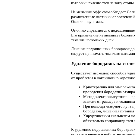
который наклеивается на зону стопы 
Не меньшим эффектом обладает Салиц
размягченные частички ороговевшей 
Оксолиновую мазь.
Отлично справляется с подошвенными
Его применение не вызывает болевых
течение нескольких дней.
Лечение подошвенных бородавок дов
следует принимать комплекс витамин
Удаление бородавок на стопе
Существует несколько способов удал
от проблемы в максимально короткие
Криотерапию или замораживани
проведения бородавка отмирае
Метод электрокоагуляции – п
зависит от размера и толщины
При помощи лазерного луча п
бородавка, лишенная питания 
Хирургическим скальпелем мо
обязательно сопровождается а
К удалению подошвенных бородавок п
остаются шрамы и рубцы, но этими м