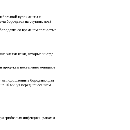
небольшой кусок ленты к
-за бородавок на ступнях ног.)
и бородавка со временем полностью
шие клетки кожи, которые иногда
Эти продукты постепенно очищают
у на подошвенные бородавки два
 на 10 минут перед нанесением
при грибковых инфекциях, ранах и