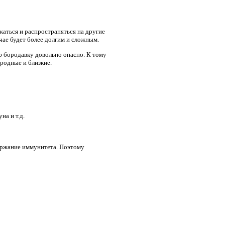
аться и распространяться на другие
учае будет более долгим и сложным.
 бородавку довольно опасно. К тому
родные и близкие.
на и т.д.
ержание иммунитета. Поэтому