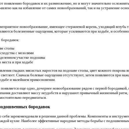
ют появлению бородавок и их размножению, но и могут значительно осложнять
авлено как на избавление от самих новообразований, так и на устранение ос
неприятное новообразование, имеющее стержневой корень, уходящий вглубь т
являются болезненные ощущения, которые усиливаются при ходьбе, и особенно
 бородавок:
ве стопы
сходства с мозолями
еделенном участке подошвы
 места и при ходьбе
явления гладких мясистых наростов на подошве стопы, цвет кожного покрова в
 светлеет. Сначала болевые ощущения отсутствуют, затем появляются при наж
одьбе и малейшем прикосновении.
 появляется еще одно, дочернее новообразование рядом с первой бородавкой,
сыпания доставляют массу неудобств и нарушают привычный жизненный ритм,
остоятельно передвигаться.
подошвенных бородавок
 себя зарекомендовали в решении данной проблемы. Компоненты и инструмен
каждой кухне. Наиболее эффективные народные методы борьбы с подошвенны