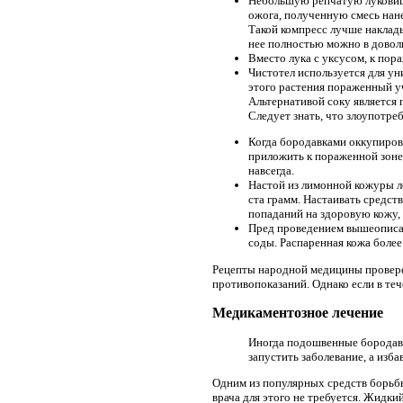
Небольшую репчатую луковицу
ожога, полученную смесь нане
Такой компресс лучше наклады
нее полностью можно в довол
Вместо лука с уксусом, к по
Чистотел используется для ун
этого растения пораженный уч
Альтернативой соку является
Следует знать, что злоупотре
Когда бородавками оккупиров
приложить к пораженной зоне.
навсегда.
Настой из лимонной кожуры ле
ста грамм. Настаивать средст
попаданий на здоровую кожу, т
Пред проведением вышеописан
соды. Распаренная кожа более
Рецепты народной медицины провере
противопоказаний. Однако если в теч
Медикаментозное лечение
Иногда подошвенные бородавк
запустить заболевание, а изб
Одним из популярных средств борьбы
врача для этого не требуется. Жидк