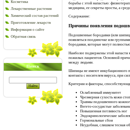
Косметика
борьбы с этой напастью: физиотерап
медицина, ее секреты просты, а сре
Лекарственные растения
Химический состав растений
Содержание:
Приготовление лекарств
Причины появления подошв
Информация о сайте
Подошвенные бородавки (или шипицы
Обратная связь
появляться поодиночке или группами
бородавки, которые могут полностью
Наиболее подвержены этой напасти м
пожилых пациентов. Основной причин
между людьми.
Поиск
Шипицы не имеют инкубационного пе
контакта с носителем вируса, при с
Критерии и факторы, способствующ
Ослабленный иммунитет
Чрезмерная сухость кожи сто
Травмы подошвенного кожног
Вегето-сосудистые заболеван
Повышенная потливость ног
Эндокринологические заболе
Гормональные сбои
Неудобная, слишком тесная об