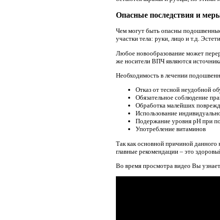
Опасные последствия и мер
Чем могут быть опасны подошвенные 
участки тела: руки, лицо и т.д. Эсте
Любое новообразование может перер
же носители ВПЧ являются источника
Необходимость в лечении подошвенны
Отказ от тесной неудобной об
Обязательное соблюдение пра
Обработка малейших поврежде
Использование индивидуальной 
Подержание уровня рН при по
Употребление витаминов
Так как основной причиной данного 
главные рекомендации – это здоровый
Во время просмотра видео Вы узнае