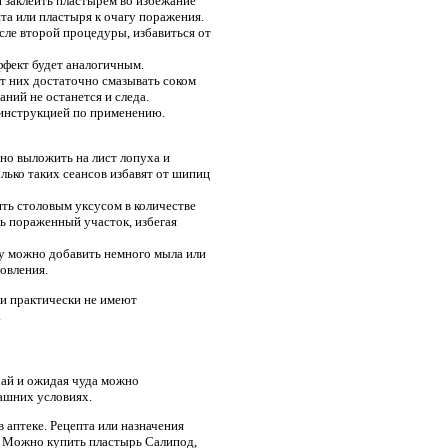
 заклеить пластырем во избежание
та или пластыря к очагу поражения.
сле второй процедуры, избавиться от
ффект будет аналогичным.
от них достаточно смазывать соком
ний не останется и следа.
 инструкцией по применению.
но выложить на лист лопуха и
лько таких сеансов избавят от шипиц
ть столовым уксусом в количестве
ть пораженный участок, избегая
у можно добавить немного мыла или
овления.
и практически не имеют
.
чай и ожидая чуда можно
машних условиях.
 аптеке. Рецепта или назначения
ь. Можно купить пластырь Салипод,