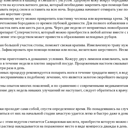
 измельчить в кашицу и смешать с уксусом. Здоровую кожу вокруг бородавки
сти на кусочек ватного диска, который необходимо закрепить при помощи бин
вать перед сном и оставить на всю ночь. Бородавка начинает отмирать уже по
ьно короткие сроки.
раженному месту можно прикрепить пластинку чеснока или корневища хрена. Э
ичтожения бородавок со времен глубокой древности. Для полного избавления 
асток пять или шесть раз в день. Через две недели от неприятных новообразова
 препарат Суперчистотел, который можно приобрести в любой аптеке вместе с
бление эти средством может привести к образованию келоидных рубцов.
ан большой участок стопы, поможет свежая крапива. Измельченную траву нуж
 Зафиксировать при помощи повязки или носка, желательно шерстяного. Неско
гко приготовить в домашних условиях. Кожуру двух лимонов измельчить, зали
во в течение недели в плотно закрытой посуде. Процеженным настоем смазыва
ри раза в день.
ных процедур рекомендуется попарить ноги в течение тридцати минут, в вод
 восприимчива к подобному лечению, что является залогом скорейшего выздор
ны опытом многих поколений, и по сравнению с современными медикаментам
ение двух недель никаких улучшений не наступает, следует обратиться к врачу
и проходят сами собой, спустя определенное время. Но понадеявшись на слу
авиться от них на начальной стадии зачастую удается легко и быстро даже в до
 с этим недугом считается Салициловая кислота, приобрести которую можно в
ий раствор накладывается на пораженное место в виде компресса дважды в ден