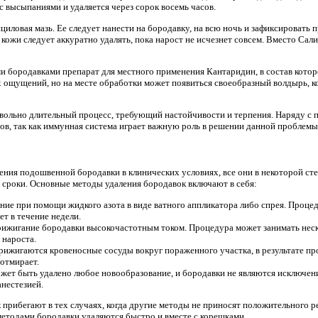
с высыпаниями и удаляется через сорок восемь часов.
иловая мазь. Ее следует нанести на бородавку, на всю ночь и зафиксировать
кожи следует аккуратно удалять, пока нарост не исчезнет совсем. Вместо Са
 бородавками препарат для местного применения Кантаридин, в состав которо
 ощущений, но на месте обработки может появиться своеобразный волдырь, к
ольно длительный процесс, требующий настойчивости и терпения. Наряду с 
ов, так как иммунная система играет важную роль в решении данной проблемы
ения подошвенной бородавки в клинических условиях, все они в некоторой ст
 сроки. Основные методы удаления бородавок включают в себя:
е при помощи жидкого азота в виде ватного аппликатора либо спрея. Процед
т в течение недели.
рижигание бородавки высокочастотным током. Процедура может занимать неско
 нароста.
рижигаются кровеносные сосуды вокруг пораженного участка, в результате пр
отмирает.
жет быть удалено любое новообразование, и бородавки не являются исключен
нестезией.
рибегают в тех случаях, когда другие методы не приносят положительного ре
етодами бородавки удаляются быстро и вместе с корешками.