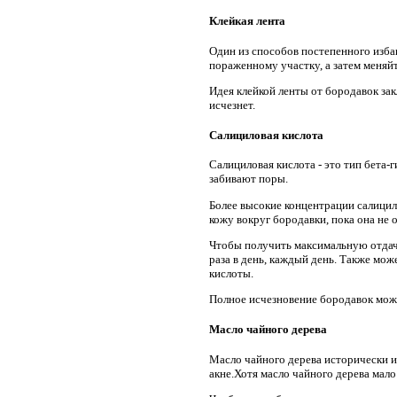
Клейкая лента
Один из способов постепенного изба
пораженному участку, а затем меняйте
Идея клейкой ленты от бородавок за
исчезнет.
Салициловая кислота
Салициловая кислота - это тип бета-
забивают поры.
Более высокие концентрации салици
кожу вокруг бородавки, пока она не 
Чтобы получить максимальную отдачу
раза в день, каждый день. Также мож
кислоты.
Полное исчезновение бородавок може
Масло чайного дерева
Масло чайного дерева исторически и
акне.Хотя масло чайного дерева мал