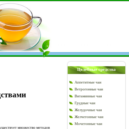
Целебные средства
Аппетитные чаи
Ветрогонные чаи
дствами
Витаминные чаи
Грудные чаи
Желудочные чаи
Желчегонные чаи
Мочегонные чаи
уществует множество методов