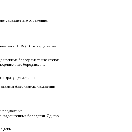
вье украшает это отражение,
человека (ВПЧ). Этот вирус может
одошвенные бородавки также имеют
 подошвенные бородавки не
 к врачу для лечения.
По данным Американской академии
жное удаление
ть подошвенные бородавки. Однако
в день.