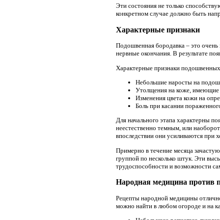
Эти состояния не только способству
конкретном случае должно быть напр
Характерные признаки
Подошвенная бородавка – это очень 
нервные окончания. В результате по
Характерные признаки подошвенных
Небольшие наросты на подош
Утолщения на коже, имеющие 
Изменения цвета кожи на опр
Боль при касании пораженного
Для начального этапа характерны по
неестественно темным, или наоборот
впоследствии они усиливаются при х
Примерно в течение месяца зачастую
группой по несколько штук. Эти вы
трудоспособности и возможности сам
Народная медицина против 
Рецепты народной медицины отлично
можно найти в любом огороде и на 