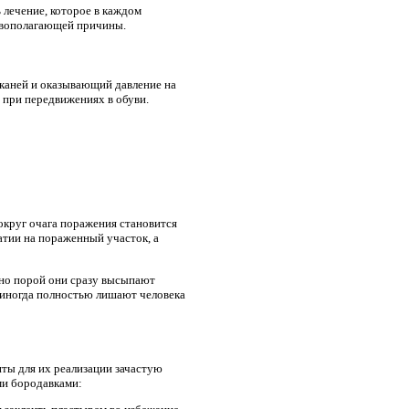
 лечение, которое в каждом
новополагающей причины.
каней и оказывающий давление на
 при передвижениях в обуви.
округ очага поражения становится
атии на пораженный участок, а
 но порой они сразу высыпают
 иногда полностью лишают человека
ты для их реализации зачастую
ми бородавками: