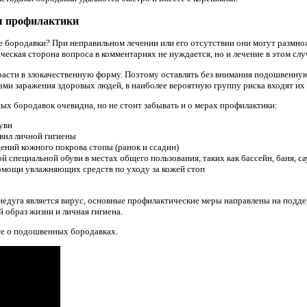
ы профилактики
бородавки? При неправильном лечении или его отсутствии они могут размнож
тическая сторона вопроса в комментариях не нуждается, но и лечение в этом сл
асти в злокачественную форму. Поэтому оставлять без внимания подошвенную
ми заражения здоровых людей, в наиболее вероятную группу риска входят их 
х бородавок очевидна, но не стоит забывать и о мерах профилактики:
уви
вил личной гигиены
ний кожного покрова стопы (ранок и ссадин)
специальной обуви в местах общего пользования, таких как бассейн, баня, сау
мощи увлажняющих средств по уходу за кожей стоп
недуга является вирус, основные профилактические меры направлены на подд
 образ жизни и личная гигиена.
те о подошвенных бородавках.