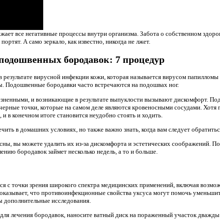
ажает все негативные процессы внутри организма. Забота о собственном здоро
ортят. А само зеркало, как известно, никогда не лжет.
 подошвенных бородавок: 7 процедур
результате вирусной инфекции кожи, которая называется вирусом папилломы 
ы. Подошвенные бородавки часто встречаются на подошвах ног.
езненными, и возникающие в результате выпуклости вызывают дискомфорт. П
черные точки, которые на самом деле являются кровеносными сосудами. Хотя
, и в конечном итоге становится неудобно стоять и ходить.
ть в домашних условиях, но также важно знать, когда вам следует обратиться
ны, вы можете удалить их из-за дискомфорта и эстетических соображений. 
ению бородавок займет несколько недель, а то и больше.
ся с точки зрения широкого спектра медицинских применений, включая возмо
показывает, что противоинфекционные свойства уксуса могут помочь уменьши
ы дополнительные исследования.
для лечения бородавок, наносите ватный диск на пораженный участок дважды 