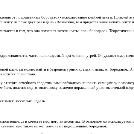
вления от подошвенных бородавок - использование клейкой ленты. Приклейте 
 ленту не реже двух раз в день. (Возможно, вам придется чаще менять ленту из
ключается в том, что она помогает «отслаивать» слои бородавок. Теоретическ
гидроксикислоты, часто используемый при лечении угрей. Он удаляет омертвев
ловой кислоты можно найти в безрецептурных кремах и мазях от бородавок. 
очистится полностью.
 от этого лечебного средства, вам необходимо наносить салициловую кислот
ет быть полезно подготовить кожу, замочив пораженный участок в теплой воде
т занять несколько недель.
спользовалось в качестве местного антисептика. В основном он используется 
о изучено, оно также может помочь от подошвенных бородавок.