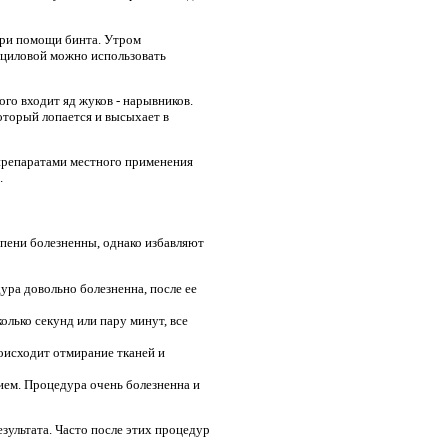
 при помощи бинта. Утром
лициловой можно использовать
го входит яд жуков - нарывников.
оторый лопается и высыхает в
препаратами местного применения
.
епени болезненны, однако избавляют
ура довольно болезненна, после ее
лько секунд или пару минут, все
оисходит отмирание тканей и
ием. Процедура очень болезненна и
зультата. Часто после этих процедур