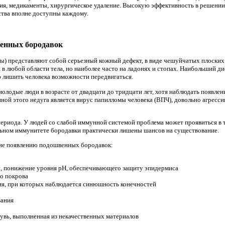
ия, медикаменты, хирургическое удаление. Высокую эффективность в решении
дства вполне доступны каждому.
енных бородавок
) представляют собой серьезный кожный дефект, в виде чешуйчатых плоских
 в любой области тела, но наиболее часто на ладонях и стопах. Наибольший
 лишить человека возможности передвигаться.
олодые люди в возрасте от двадцати до тридцати лет, хотя наблюдать появлен
ой этого недуга является вирус папилломы человека (ВПЧ), довольно агресс
риода. У людей со слабой иммунной системой проблема может проявиться в т
ильном иммунитете бородавки практически лишены шансов на существование.
ие появлению подошвенных бородавок:
п, понижение уровня рН, обеспечивающего защиту эпидермиса
о покрова
ия, при которых наблюдается синюшность конечностей
вания
увь, выполненная из некачественных материалов