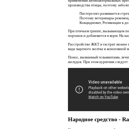
применении антибактериальных преп
производства птицы, поэтому забол
Пастереллез развивается стре
Поэтому ветеринары рекоменд
Кокцидиовит, Регикокцин в до
При птичьем гриппе, вызывающем поно
порошок и добавляется в корм. На ка
Расстройство ЖКТ и гастрит можно в
виде вареного желтка и конопляной 
Понос, вызванный гельминтами, лечи
желудок. При этом курятник следует
Народное средство - Ra