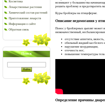
Косметика
возникают у большинства начинающи
решить проблему и предотвратить ма
Лекарственные растения
Химический состав растений
Куры бройлеры на птицеферме.
Приготовление лекарств
Описание недомогания у пти
Информация о сайте
Понос у бройлерных цыплят может и
Обратная связь
низкокачественный, несбалансирова
отсутствие аппетита, вялость
обильный жидкий кал белого и
нарушение координации;
отечность ног;
Поиск
повышение температуры тела
Определение причины диареи