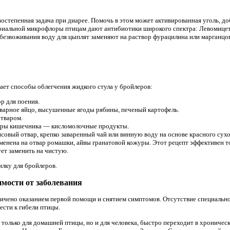
остепенная задача при диарее. Помочь в этом может активированная уголь, до
ериальной микрофлоры птицам дают антибиотики широкого спектра: Левомицет
езвоживания воду для цыплят заменяют на раствор фурацилина или марганцо
ает способы облегчения жидкого стула у бройлеров:
р для поения.
тварное яйцо, высушенные ягоды рябины, печеный картофель.
тваром.
оры кишечника — кисломолочные продукты.
овый отвар, крепко заваренный чай или винную воду на основе красного сухо
аменена на отвар ромашки, айвы гранатовой кожуры. Этот рецепт эффективен 
т заменить на чистую.
илку для бройлеров.
имости от заболевания
ичено оказанием первой помощи и снятием симптомов. Отсутствие специально
ести к гибели птицы.
 только для домашней птицы, но и для человека, быстро переходит в хрониче