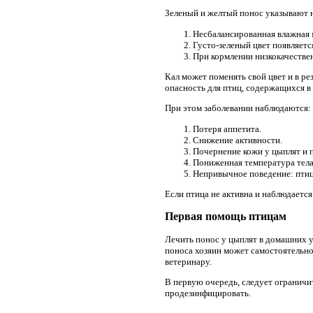
Зеленый и желтый понос указывают н
Несбалансированная влажная 
Густо-зеленый цвет появляется
При кормлении низкокачестве
Кал может поменять свой цвет и в ре
опасность для птиц, содержащихся в
При этом заболевании наблюдаются:
Потеря аппетита.
Снижение активности.
Почернение кожи у цыплят и 
Пониженная температура тела
Непривычное поведение: птица
Если птица не активна и наблюдается
Первая помощь птицам
Лечить понос у цыплят в домашних у
поноса хозяин может самостоятельно
ветеринару.
В первую очередь, следует ограничи
продезинфицировать.