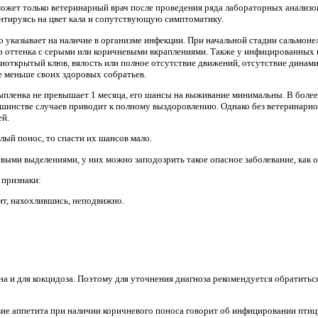
может только ветеринарный врач после проведения ряда лабораторных анализ
нтируясь на цвет кала и сопутствующую симптоматику.
о указывает на наличие в организме инфекции. При начальной стадии сальмон
о оттенка с серыми или коричневыми вкраплениями. Также у инфицированных
иоткрытый клюв, вялость или полное отсутствие движений, отсутствие динами
ое меньше своих здоровых собратьев.
ыпленка не превышает 1 месяца, его шансы на выживание минимальны. В более
ьшинстве случаев приводит к полному выздоровлению. Однако без ветеринарн
ей.
елый понос, то спасти их шансов мало.
выми выделениями, у них можно заподозрить такое опасное заболевание, как 
 признаки:
ит, нахохлившись, неподвижно.
а и для кокцидоза. Поэтому для уточнения диагноза рекомендуется обратиться
ие аппетита при наличии коричневого поноса говорит об инфицировании птиц