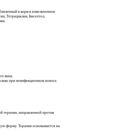
бавленный в корм в измельченном
ин, Тетрациклин, Бисептол,
вки.
го вина.
только при неинфекционном поносе.
й терапии, направленной против
скую форму. Терапия основывается на