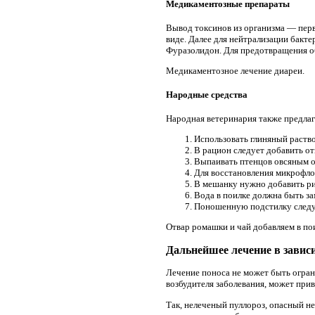
Медикаментозные препараты
Вывод токсинов из организма — перв
виде. Далее для нейтрализации бакт
Фуразолидон. Для предотвращения об
Медикаментозное лечение диареи.
Народные средства
Народная ветеринария также предлаг
Использовать глиняный раство
В рацион следует добавить о
Выпаивать птенцов овсяным о
Для восстановления микрофл
В мешанку нужно добавить рис
Вода в поилке должна быть з
Поношенную подстилку следуе
Отвар ромашки и чай добавляем в по
Дальнейшее лечение в завис
Лечение поноса не может быть огран
возбудителя заболевания, может прив
Так, нелеченый пуллороз, опасный не