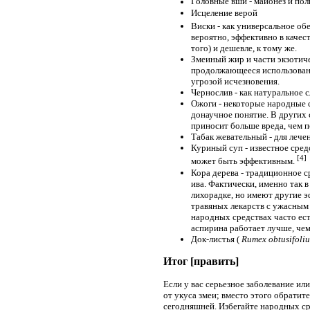
Головные вши - майонез и по
Исцеление верой
Виски - как универсальное об
вероятно, эффективно в качест
того) и дешевле, к тому же.
Змеиный жир и части экзотиче
продолжающееся использовани
угрозой исчезновения.
Чернослив - как натуральное 
Ожоги - некоторые народные с
донаучное понятие. В других 
приносит больше вреда, чем п
Табак жевательный - для лечен
Куриный суп - известное сред
[4]
может быть эффективным.
Кора дерева - традиционное с
ива. Фактически, именно так 
лихорадке, но имеют другие э
травяных лекарств с ужасным 
народных средствах часто есть
аспирина работает лучше, чем
Док-листья (
Rumex obtusifoli
Итог [править]
Если у вас серьезное заболевание ил
от укуса змеи; вместо этого обратит
сегодняшней. Избегайте народных сре