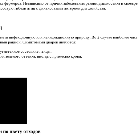
х фермеров. Независимо от причин заболевания ранняя диагностика и своевр
ссовую гибель птиц с финансовыми потерями для хозяйства.
ц
меть инфекционную или неинфекционную природу. Во 2 случае наиболее част
нный рацион. Симптомами диареи являются:
, угнетенное состояние птицы;
ли зеленого оттенка, иногда с примесью крови;
.
 по цвету отходов