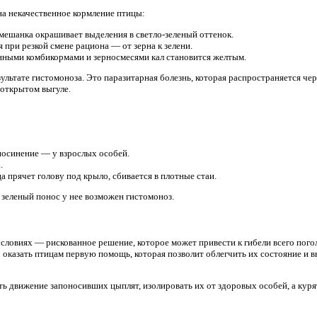
а некачественное кормление птицы:
мешанка окрашивает выделения в светло-зеленый оттенок.
 при резкой смене рациона — от зерна к зелени.
нными комбикормами и зерносмесями кал становится желтым.
зультате гистомоноза. Это паразитарная болезнь, которая распространяется чер
 открытом выгуле.
посинение — у взрослых особей.
.
 прячет голову под крыло, сбивается в плотные стаи.
 зеленый понос у нее возможен гистомоноз.
словиях — рискованное решение, которое может привести к гибели всего пог
 оказать птицам первую помощь, которая позволит облегчить их состояние и в
ть движение запоносивших цыплят, изолировать их от здоровых особей, а кур