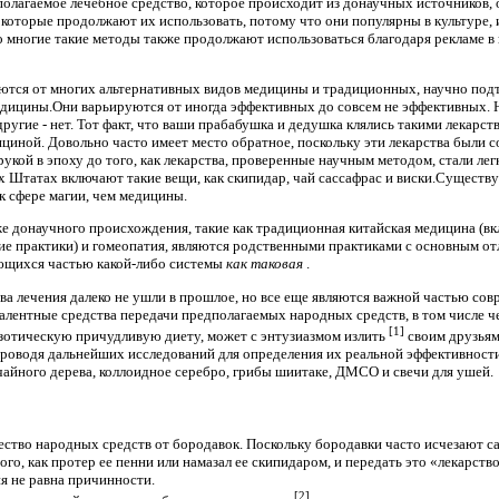
полагаемое лечебное средство, которое происходит из донаучных источников,
которые продолжают их использовать, потому что они популярны в культуре, и
но многие такие методы также продолжают использоваться благодаря рекламе в
ются от многих альтернативных видов медицины и традиционных, научно подт
едицины.Они варьируются от иногда эффективных до совсем не эффективных. 
ругие - нет. Тот факт, что ваши прабабушка и дедушка клялись такими лекарст
циной. Довольно часто имеет место обратное, поскольку эти лекарства были 
рукой в ​​эпоху до того, как лекарства, проверенные научным методом, стали 
 Штатах включают такие вещи, как скипидар, чай сассафрас и виски.Существ
к сфере магии, чем медицины.
 донаучного происхождения, такие как традиционная китайская медицина (вк
е практики) и гомеопатия, являются родственными практиками с основным от
яющихся частью какой-либо системы
как таковая
.
ва лечения далеко не ушли в прошлое, но все еще являются важной частью сов
валентные средства передачи предполагаемых народных средств, в том числе че
[1]
кзотическую причудливую диету, может с энтузиазмом излить
своим друзьям
проводя дальнейших исследований для определения их реальной эффективност
 чайного дерева, коллоидное серебро, грибы шиитаке, ДМСО и свечи для ушей.
ство народных средств от бородавок. Поскольку бородавки часто исчезают сам
того, как протер ее пенни или намазал ее скипидаром, и передать это «лекарст
я не равна причинности.
[2]