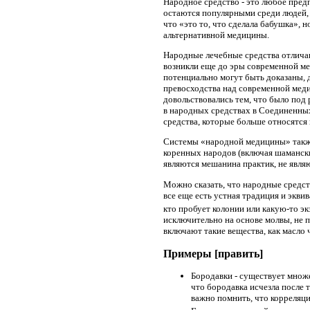
Народное средство
- это любое пред
остаются популярными среди людей, 
что «это то, что сделала бабушка», 
альтернативной медицины.
Народные лечебные средства отлича
возникли еще до эры современной м
потенциально могут быть доказаны, д
превосходства над современной меди
довольствовались тем, что было под 
в народных средствах в Соединенных
средства, которые больше относятся 
Системы «народной медицины» также
коренных народов (включая шамански
являются мешанина практик, не явл
Можно сказать, что народные средст
все еще есть устная традиция и экви
кто пробует колонии или какую-то э
исключительно на основе молвы, не 
включают такие вещества, как масло
Примеры [править]
Бородавки - существует множе
что бородавка исчезла после 
важно помнить, что корреляци