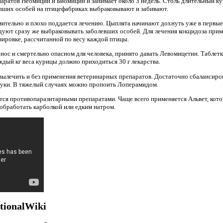
аратов Неомицин и Биомицин и занимает около 3 недель. Столь длительный к
евших особей на птицефабриках выбраковывают и забивают.
мительно и плохо поддается лечению. Цыплята начинают дохнуть уже в первые
уют сразу же выбраковывать заболевших особей. Для лечения кокцидоза при
зировке, рассчитанной по весу каждой птицы.
с и смертельно опасном для человека, принято давать Левомицетин. Таблетка,
ждый кг веса курицы должно приходиться 30 г лекарства.
ылечить и без применения ветеринарных препаратов. Достаточно сбалансиров
муки. В тяжелый случаях можно пропоить Лоперамидом.
тся противопаразитарными препаратами. Чаще всего применяется Альвет, кот
 обработать карболкой или едким натром.
tionalWiki