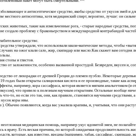
лиэтиленовый пакет могут быть смертельными.
езболивающее и антисептическое средство, якобы средство от укусов змей и дл
ве местного антисептика, хотя медицинский спирт, вероятно, лучше: он сильнее
ских животных, такие как измельченные рога, - старые народные средства, по
е создало проблему с браконьерством и международной контрабандой часте
слабительное средство.
редства утверждали, что использовали квази-магические методы, чтобы «вытя
случаях на ожог клали сало, жир, скипидар или масло.Как скажет вам сегодня 
ользы.
ия стопы и глистов.
ство от заложенности, особенно вызванной простудой. Безвреден, вкусен и, со
редство от лихорадки от древней Греции до племен пуэбло. Некоторые деревь
в 19
годах были открыты салициловая кислота и ее производные, такие как асп
ффекты, например, кора сассафраса, которая является мягким анальгетиком (и
вкусом), что привело к полезным научным открытиям. Остальные вообще ничего
 что-то, но если это так, они, как правило, становятся научными средствами, 
 кусок коры ивы.
us
). Обычно появляются, когда вас ужалила крапива, и, учитывая, что они растут
и неотложная медицинская помощь, например укус ядовитой змеи, не полагайте
есь к врачу. Есть веская причина, по которой ожидаемая продолжительность ж
дств, которые, как известно, вредны (например, табак, сассафрас, скипидар, ж