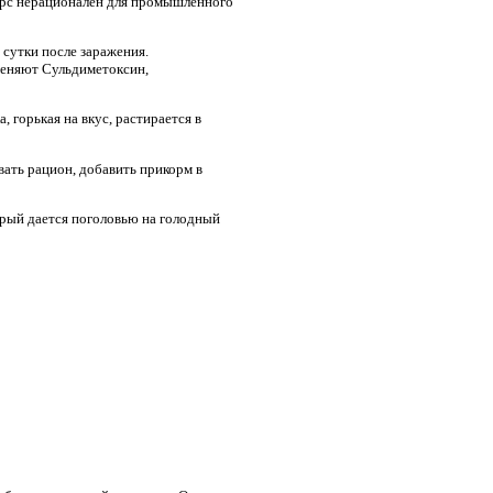
урс нерационален для промышленного
 сутки после заражения.
меняют Сульдиметоксин,
 горькая на вкус, растирается в
ать рацион, добавить прикорм в
орый дается поголовью на голодный