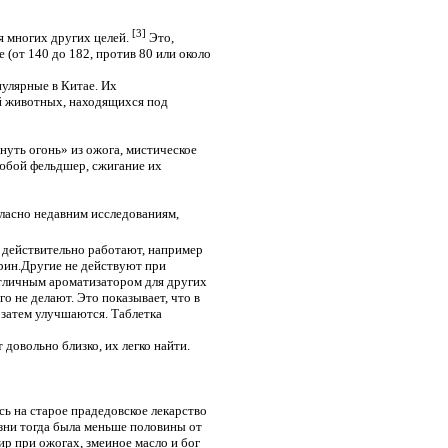
[3]
я многих других целей.
Это,
 (от 140 до 182, против 80 или около
пулярные в Китае. Их
й животных, находящихся под
нуть огонь» из ожога, мистическое
любой фельдшер, сжигание их
гласно недавним исследованиям,
я действительно работают, например
ирин.Другие не действуют при
 отличным ароматизатором для других
 не делают. Это показывает, что в
а затем улучшаются. Таблетка
 довольно близко, их легко найти.
сь на старое прадедовское лекарство
изни тогда была меньше половины от
ир при ожогах, змеиное масло и бог