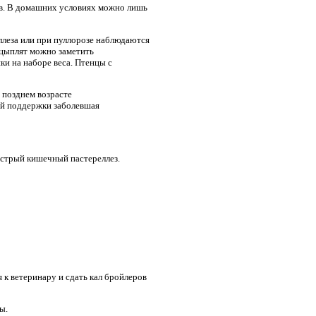
ов. В домашних условиях можно лишь
еллеза или при пуллорозе наблюдаются
 цыплят можно заметить
ки на наборе веса. Птенцы с
 позднем возрасте
ой поддержки заболевшая
острый кишечный пастереллез.
 к ветеринару и сдать кал бройлеров
ы.