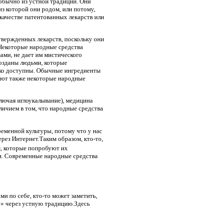
 обычно из устной традиции. Они
з которой они родом, или потому,
 качестве патентованных лекарств или
вержденных лекарств, поскольку они
Некоторые народные средства
вами, не дает им мистического
созданы людьми, которые
легко доступны. Обычные ингредиенты
уют также некоторые народные
лючая иглоукалывание), медицина
личием в том, что народные средства
ременной культуры, потому что у нас
рез Интернет.Таким образом, кто-то,
, которые попробуют их
и. Современные народные средства
и по себе, кто-то может заметить,
во» через устную традицию.Здесь