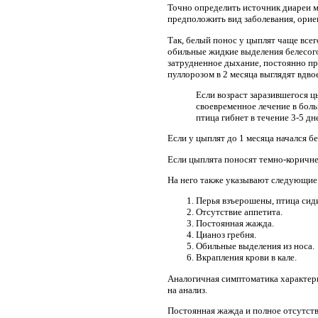
Точно определить источник диареи 
предположить вид заболевания, орие
Так, белый понос у цыплят чаще всег
обильные жидкие выделения белесог
затрудненное дыхание, постоянно пр
пуллорозом в 2 месяца выглядят вдв
Если возраст заразившегося ц
своевременное лечение в бол
птица гибнет в течение 3-5 дн
Если у цыплят до 1 месяца начался б
Если цыплята поносят темно-коричне
На него также указывают следующие
Перья взъерошены, птица сид
Отсутствие аппетита.
Постоянная жажда.
Цианоз гребня.
Обильные выделения из носа.
Вкрапления крови в кале.
Аналогичная симптоматика характерн
на анализ.
Постоянная жажда и полное отсутств