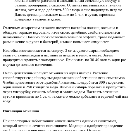
листья и цветки растения и заполнить ими стеклянную посуду в
равных пропорциях с сахаром. Оставить настаиваться в течение
месяца, затем надо добавить 500 г меда и еще подождать неделю.
Давать детям при сильном кашле по 1 ч. л. в сутки, взрослым
дозировку увеличить вдвое.
Отличным лекарством от кашля является настойка полыни, хоть она и
обладает горьким вкусом, но из-за своих целебных свойств становится
незаменимой. Помимо противовоспалительного эффекта, трава подавляет
размножение вирусов и бактерий, а также повышает иммунитет.
Настойка изготавливается на спирту: 3 ст. л. сухого сырья необходимо
залить стаканом водки и настаивать неделю в темном месте. Затем
процедить и хранить в холодильнике. Принимать по 30-40 капель один раз
в сутки до полного излечения.
Очень действенный рецепт от кашля из корня имбиря. Растение
способствует скорейшему выздоровлению и облегчению всех симптомов.
Чтобы приготовить этот целебный напиток, понадобится 300 г кореньев,
один лимон и 250 г жидкого меда. Лимон и имбирь порезать и пропустить
через мясорубку, сложить в банку и залить медом. Настоять в течение
суток и принимать по 1 ст. л., также его можно добавлять в горячий чай или
воду.
Ингаляции от кашля
При простудных заболеваниях кашель является одним из симптомов,
который отлично лечится ингаляциями. Медицина одобряет проведение
этой процедуры при помощи лекарственных трав. Отлично