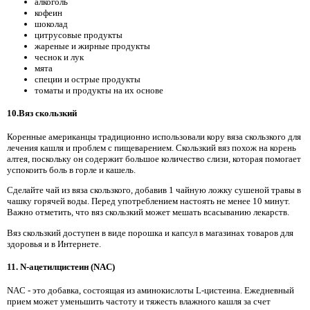
алкоголь
кофеин
шоколад
цитрусовые продукты
жареные и жирные продукты
чеснок и лук
мята
специи и острые продукты
томаты и продукты на их основе
10.Вяз скользкий
Коренные американцы традиционно использовали кору вяза скользкого для
лечения кашля и проблем с пищеварением. Скользкий вяз похож на корень
алтея, поскольку он содержит большое количество слизи, которая помогает
успокоить боль в горле и кашель.
Сделайте чай из вяза скользкого, добавив 1 чайную ложку сушеной травы в
чашку горячей воды. Перед употреблением настоять не менее 10 минут.
Важно отметить, что вяз скользкий может мешать всасыванию лекарств.
Вяз скользкий доступен в виде порошка и капсул в магазинах товаров для
здоровья и в Интернете.
11. N-ацетилцистеин (NAC)
NAC - это добавка, состоящая из аминокислоты L-цистеина. Ежедневный
прием может уменьшить частоту и тяжесть влажного кашля за счет