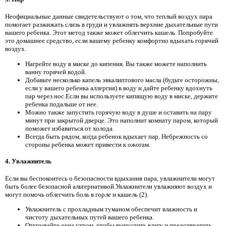
Неофициальные данные свидетельствуют о том, что теплый воздух пара
помогает разжижать слизь в груди и увлажнять верхние дыхательные пути
вашего ребенка. Этот метод также может облегчить кашель. Попробуйте
это домашнее средство, если вашему ребенку комфортно вдыхать горячий
воздух.
Нагрейте воду в миске до кипения. Вы также можете наполнить
ванну горячей водой.
Добавьте несколько капель эвкалиптового масла (будьте осторожны,
если у вашего ребенка аллергия) в воду и дайте ребенку вдохнуть
пар через нос.Если вы используете кипящую воду в миске, держите
ребенка подальше от нее.
Можно также запустить горячую воду в душе и оставить на пару
минут при закрытой дверце. Это наполнит комнату паром, который
поможет избавиться от холода.
Всегда быть рядом, когда ребенок вдыхает пар. Небрежность со
стороны ребенка может привести к ожогам.
4. Увлажнитель
Если вы беспокоитесь о безопасности вдыхания пара, увлажнители могут
быть более безопасной альтернативой.Увлажнители увлажняют воздух и
могут помочь облегчить боль в горле и кашель (2).
Увлажнитель с прохладным туманом обеспечит влажность и
чистоту дыхательных путей вашего ребенка.
Открывайте окна утром, чтобы выпустить влагу и предотвратить