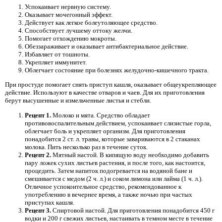
Успокаивает нервную систему.
Оказывает мочегонный эффект.
Действует как легкое болеутоляющее средство.
Способствует лучшему оттоку желчи.
Помогает отхождению мокроты.
Обеззараживает и оказывает антибактериальное действие.
Избавляет от тошноты.
Укрепляет иммунитет.
Облегчает состояние при болезнях желудочно-кишечного тракта.
При простуде помогает снять приступ кашля, оказывает общеукрепляющее
действие. Используют в качестве отваров и чаев. Для их приготовления
берут высушенные и измельченные листья и стебли.
Рецепт 1.
Молоко и мята. Средство обладает
противовоспалительным действием, успокаивает слизистые горла,
облегчает боль и укрепляет организм. Для приготовления
понадобится 2 ст. л. травы, которые завариваются в 2 стаканах
молока. Пить несколько раз в течение суток.
Рецепт 2.
Мятный настой. В кипящую воду необходимо добавить
пару ложек сухих листьев растения, и после того, как настоится,
процедить. Затем напиток подогревается на водяной бане и
смешивается с медом (2 ч. л.) и соком лимона или лайма (1 ч. л.).
Отличное успокоительное средство, рекомендованное к
употреблению в вечернее время, а также ночью при частых
приступах кашля.
Рецепт 3.
Спиртовой настой. Для приготовления понадобится 450 г
водки и 200 г свежих листьев, настаивать в темном месте в течение