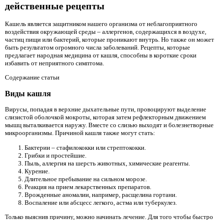
действенные рецепты
Кашель является защитником нашего организма от неблагоприятного
воздействия окружающей среды – аллергенов, содержащихся в воздухе,
частиц пищи или бактерий, которые проникают внутрь. Но также он может
быть результатом огромного числа заболеваний. Рецепты, которые
предлагает народная медицина от кашля, способны в короткие сроки
избавить от неприятного симптома.
Содержание статьи
Виды кашля
Вирусы, попадая в верхние дыхательные пути, провоцируют выделение
слизистой оболочкой мокроты, которая затем рефлекторным движением
мышц выталкивается наружу. Вместе со слизью выходят и болезнетворные
микроорганизмы. Причиной кашля также могут стать:
Бактерии – стафилококки или стрептококки.
Грибки и простейшие.
Пыль, аллергия на шерсть животных, химические реагенты.
Курение.
Длительное пребывание на сильном морозе.
Реакция на прием лекарственных препаратов.
Врожденные аномалии, например, расщелина гортани.
Воспаление или абсцесс легкого, астма или туберкулез.
Только выяснив причину, можно начинать лечение. Для того чтобы быстро