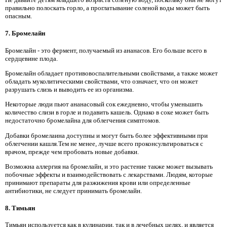
правильно полоскать горло, а проглатывание соленой воды может быть
опасным.
7. Бромелайн
Бромелайн - это фермент, получаемый из ананасов. Его больше всего в
сердцевине плода.
Бромелайн обладает противовоспалительными свойствами, а также может
обладать муколитическими свойствами, что означает, что он может
разрушать слизь и выводить ее из организма.
Некоторые люди пьют ананасовый сок ежедневно, чтобы уменьшить
количество слизи в горле и подавить кашель. Однако в соке может быть
недостаточно бромелайна для облегчения симптомов.
Добавки бромелаина доступны и могут быть более эффективными при
облегчении кашля.Тем не менее, лучше всего проконсультироваться с
врачом, прежде чем пробовать новые добавки.
Возможна аллергия на бромелайн, и это растение также может вызывать
побочные эффекты и взаимодействовать с лекарствами. Людям, которые
принимают препараты для разжижения крови или определенные
антибиотики, не следует принимать бромелайн.
8. Тимьян
Тимьян используется как в кулинарии, так и в лечебных целях, и является