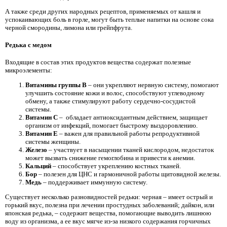
А также среди других народных рецептов, применяемых от кашля и
успокаивающих боль в горле, могут быть теплые напитки на основе сока
черной смородины, лимона или грейпфрута.
Редька с медом
Входящие в состав этих продуктов вещества содержат полезные
микроэлементы:
Витамины группы В
– они укрепляют нервную систему, помогают
улучшить состояние кожи и волос, способствуют углеводному
обмену, а также стимулируют работу сердечно-сосудистой
системы.
Витамин С
– обладает антиоксидантным действием, защищает
организм от инфекций, помогает быстрому выздоровлению.
Витамин Е
– важен для правильной работы репродуктивной
системы женщины.
Железо
– участвует в насыщении тканей кислородом, недостаток
может вызвать снижение гемоглобина и привести к анемии.
Кальций
– способствует укреплению костных тканей.
Бор
– полезен для ЦНС и гармоничной работы щитовидной железы.
Медь
– поддерживает иммунную систему.
Существует несколько разновидностей редьки: черная – имеет острый и
горький вкус, полезна при лечении простудных заболеваний; дайкон, или
японская редька, – содержит вещества, помогающие выводить лишнюю
воду из организма, а ее вкус мягче из-за низкого содержания горчичных