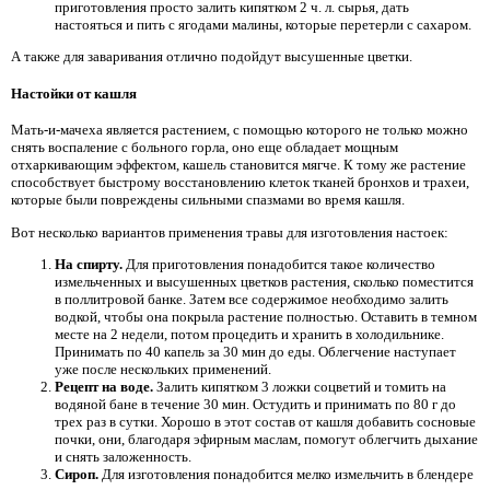
приготовления просто залить кипятком 2 ч. л. сырья, дать
настояться и пить с ягодами малины, которые перетерли с сахаром.
А также для заваривания отлично подойдут высушенные цветки.
Настойки от кашля
Мать-и-мачеха является растением, с помощью которого не только можно
снять воспаление с больного горла, оно еще обладает мощным
отхаркивающим эффектом, кашель становится мягче. К тому же растение
способствует быстрому восстановлению клеток тканей бронхов и трахеи,
которые были повреждены сильными спазмами во время кашля.
Вот несколько вариантов применения травы для изготовления настоек:
На спирту.
Для приготовления понадобится такое количество
измельченных и высушенных цветков растения, сколько поместится
в поллитровой банке. Затем все содержимое необходимо залить
водкой, чтобы она покрыла растение полностью. Оставить в темном
месте на 2 недели, потом процедить и хранить в холодильнике.
Принимать по 40 капель за 30 мин до еды. Облегчение наступает
уже после нескольких применений.
Рецепт на воде.
Залить кипятком 3 ложки соцветий и томить на
водяной бане в течение 30 мин. Остудить и принимать по 80 г до
трех раз в сутки. Хорошо в этот состав от кашля добавить сосновые
почки, они, благодаря эфирным маслам, помогут облегчить дыхание
и снять заложенность.
Сироп.
Для изготовления понадобится мелко измельчить в блендере