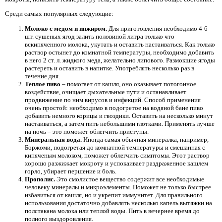
Среди самых популярных следующие:
Молоко с медом и инжиром.
Для приготовления необходимо 4-6
шт. сушеных ягод залить половиной литра только что
вскипяченного молока, укутать и оставить настаиваться. Как только
раствор остынет до комнатной температуры, необходимо добавить
в него 2 ст. л. жидкого меда, желательно липового. Размокшие ягоды
растереть и оставить в напитке. Употреблять несколько раз в
течение дня.
Теплое пиво
– помогает от кашля, оно оказывает потогонное
воздействие, очищает дыхательные пути и останавливает
продвижение по ним вирусов и инфекций. Способ применения
очень простой: необходимо в подогретое на водяной бане пиво
добавить немного корицы и гвоздики. Оставить на несколько минут
настаиваться, а затем пить небольшими глотками. Применять лучше
на ночь – это поможет облегчить приступы.
Минеральная вода.
Иногда самая обычная минералка, например,
Боржоми, подогретая до комнатной температуры и смешанная с
кипяченым молоком, поможет облегчить симптомы. Этот раствор
хорошо разжижает мокроту и успокаивает раздраженное кашлем
горло, убирает першение и боль.
Прополис.
Это смолистое вещество содержит все необходимые
человеку минералы и микроэлементы. Поможет не только быстрее
избавиться от кашля, но и укрепит иммунитет. Для правильного
использования достаточно добавлять несколько капель вытяжки на
полстакана молока или теплой воды. Пить в вечернее время до
полного выздоровления.