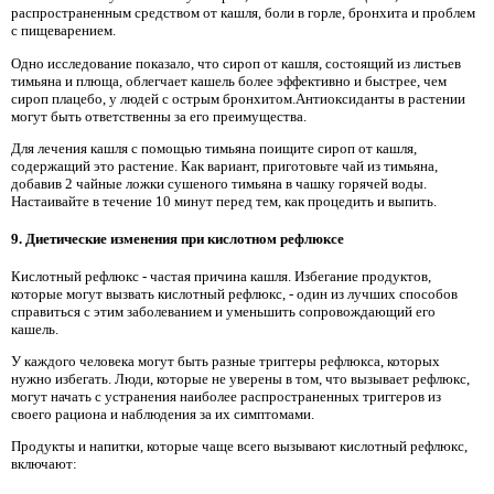
распространенным средством от кашля, боли в горле, бронхита и проблем
с пищеварением.
Одно исследование показало, что сироп от кашля, состоящий из листьев
тимьяна и плюща, облегчает кашель более эффективно и быстрее, чем
сироп плацебо, у людей с острым бронхитом.Антиоксиданты в растении
могут быть ответственны за его преимущества.
Для лечения кашля с помощью тимьяна поищите сироп от кашля,
содержащий это растение. Как вариант, приготовьте чай из тимьяна,
добавив 2 чайные ложки сушеного тимьяна в чашку горячей воды.
Настаивайте в течение 10 минут перед тем, как процедить и выпить.
9. Диетические изменения при кислотном рефлюксе
Кислотный рефлюкс - частая причина кашля. Избегание продуктов,
которые могут вызвать кислотный рефлюкс, - один из лучших способов
справиться с этим заболеванием и уменьшить сопровождающий его
кашель.
У каждого человека могут быть разные триггеры рефлюкса, которых
нужно избегать. Люди, которые не уверены в том, что вызывает рефлюкс,
могут начать с устранения наиболее распространенных триггеров из
своего рациона и наблюдения за их симптомами.
Продукты и напитки, которые чаще всего вызывают кислотный рефлюкс,
включают: