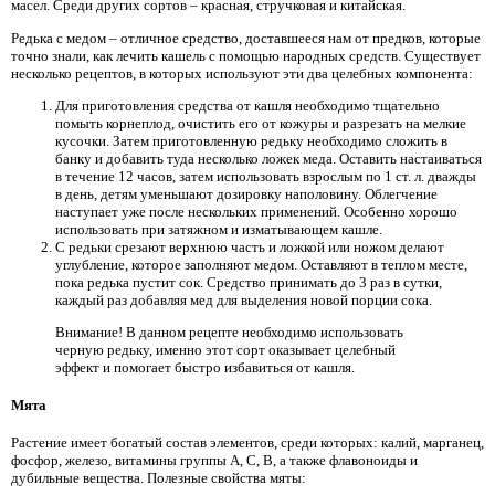
масел. Среди других сортов – красная, стручковая и китайская.
Редька с медом – отличное средство, доставшееся нам от предков, которые
точно знали, как лечить кашель с помощью народных средств. Существует
несколько рецептов, в которых используют эти два целебных компонента:
Для приготовления средства от кашля необходимо тщательно
помыть корнеплод, очистить его от кожуры и разрезать на мелкие
кусочки. Затем приготовленную редьку необходимо сложить в
банку и добавить туда несколько ложек меда. Оставить настаиваться
в течение 12 часов, затем использовать взрослым по 1 ст. л. дважды
в день, детям уменьшают дозировку наполовину. Облегчение
наступает уже после нескольких применений. Особенно хорошо
использовать при затяжном и изматывающем кашле.
С редьки срезают верхнюю часть и ложкой или ножом делают
углубление, которое заполняют медом. Оставляют в теплом месте,
пока редька пустит сок. Средство принимать до 3 раз в сутки,
каждый раз добавляя мед для выделения новой порции сока.
Внимание! В данном рецепте необходимо использовать
черную редьку, именно этот сорт оказывает целебный
эффект и помогает быстро избавиться от кашля.
Мята
Растение имеет богатый состав элементов, среди которых: калий, марганец,
фосфор, железо, витамины группы А, С, В, а также флавоноиды и
дубильные вещества. Полезные свойства мяты: