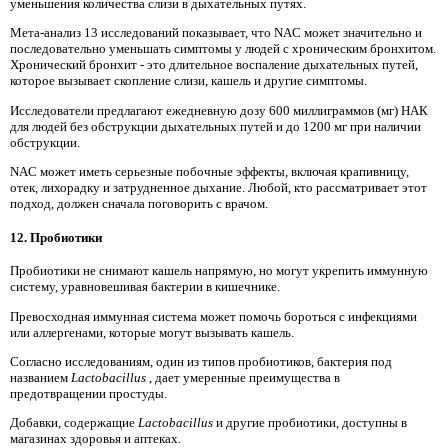
уменьшения количества слизи в дыхательных путях.
Мета-анализ 13 исследований показывает, что NAC может значительно и
последовательно уменьшать симптомы у людей с хроническим бронхитом.
Хронический бронхит - это длительное воспаление дыхательных путей,
которое вызывает скопление слизи, кашель и другие симптомы.
Исследователи предлагают ежедневную дозу 600 миллиграммов (мг) НАК
для людей без обструкции дыхательных путей и до 1200 мг при наличии
обструкции.
NAC может иметь серьезные побочные эффекты, включая крапивницу,
отек, лихорадку и затрудненное дыхание. Любой, кто рассматривает этот
подход, должен сначала поговорить с врачом.
12. Пробиотики
Пробиотики не снимают кашель напрямую, но могут укрепить иммунную
систему, уравновешивая бактерии в кишечнике.
Превосходная иммунная система может помочь бороться с инфекциями
или аллергенами, которые могут вызывать кашель.
Согласно исследованиям, один из типов пробиотиков, бактерия под
названием
Lactobacillus
, дает умеренные преимущества в
предотвращении простуды.
Добавки, содержащие
Lactobacillus
и другие пробиотики, доступны в
магазинах здоровья и аптеках.