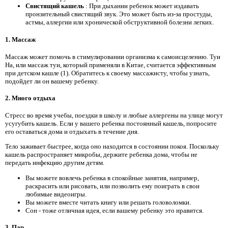
Свистящий кашель
: При дыхании ребенок может издавать
пронзительный свистящий звук. Это может быть из-за простуды,
астмы, аллергии или хронической обструктивной болезни легких.
1. Массаж
Массаж может помочь в стимулировании организма к самоисцелению. Туи
На, или массаж туи, который применяли в Китае, считается эффективным
при детском кашле (1). Обратитесь к своему массажисту, чтобы узнать,
подойдет ли он вашему ребенку.
2. Много отдыха
Стресс во время учебы, поездки в школу и любые аллергены на улице могут
усугубить кашель. Если у вашего ребенка постоянный кашель, попросите
его оставаться дома и отдыхать в течение дня.
Тело заживает быстрее, когда оно находится в состоянии покоя. Поскольку
кашель распространяет микробы, держите ребенка дома, чтобы не
передать инфекцию другим детям.
Вы можете вовлечь ребенка в спокойные занятия, например,
раскрасить или рисовать, или позволить ему поиграть в свои
любимые видеоигры.
Вы можете вместе читать книгу или решать головоломки.
Сон - тоже отличная идея, если вашему ребенку это нравится.
3. Пар