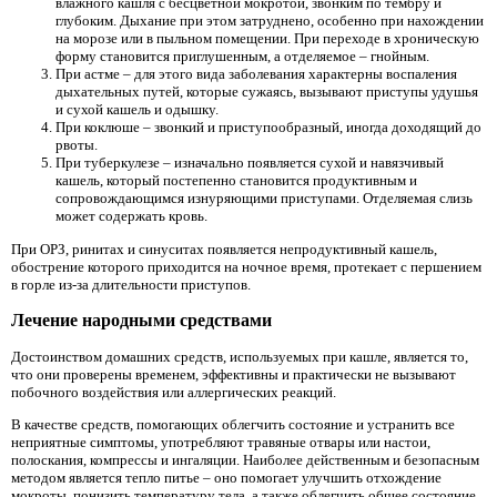
влажного кашля с бесцветной мокротой, звонким по тембру и
глубоким. Дыхание при этом затруднено, особенно при нахождении
на морозе или в пыльном помещении. При переходе в хроническую
форму становится приглушенным, а отделяемое – гнойным.
При астме – для этого вида заболевания характерны воспаления
дыхательных путей, которые сужаясь, вызывают приступы удушья
и сухой кашель и одышку.
При коклюше – звонкий и приступообразный, иногда доходящий до
рвоты.
При туберкулезе – изначально появляется сухой и навязчивый
кашель, который постепенно становится продуктивным и
сопровождающимся изнуряющими приступами. Отделяемая слизь
может содержать кровь.
При ОРЗ, ринитах и синуситах появляется непродуктивный кашель,
обострение которого приходится на ночное время, протекает с першением
в горле из-за длительности приступов.
Лечение народными средствами
Достоинством домашних средств, используемых при кашле, является то,
что они проверены временем, эффективны и практически не вызывают
побочного воздействия или аллергических реакций.
В качестве средств, помогающих облегчить состояние и устранить все
неприятные симптомы, употребляют травяные отвары или настои,
полоскания, компрессы и ингаляции. Наиболее действенным и безопасным
методом является тепло питье – оно помогает улучшить отхождение
мокроты, понизить температуру тела, а также облегчить общее состояние.