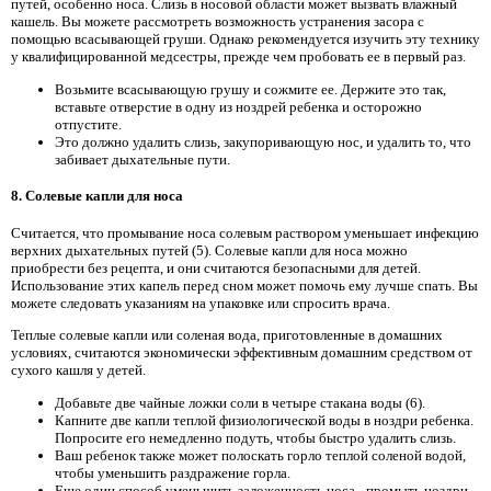
путей, особенно носа. Слизь в носовой области может вызвать влажный
кашель. Вы можете рассмотреть возможность устранения засора с
помощью всасывающей груши. Однако рекомендуется изучить эту технику
у квалифицированной медсестры, прежде чем пробовать ее в первый раз.
Возьмите всасывающую грушу и сожмите ее. Держите это так,
вставьте отверстие в одну из ноздрей ребенка и осторожно
отпустите.
Это должно удалить слизь, закупоривающую нос, и удалить то, что
забивает дыхательные пути.
8. Солевые капли для носа
Считается, что промывание носа солевым раствором уменьшает инфекцию
верхних дыхательных путей (5). Солевые капли для носа можно
приобрести без рецепта, и они считаются безопасными для детей.
Использование этих капель перед сном может помочь ему лучше спать. Вы
можете следовать указаниям на упаковке или спросить врача.
Теплые солевые капли или соленая вода, приготовленные в домашних
условиях, считаются экономически эффективным домашним средством от
сухого кашля у детей.
Добавьте две чайные ложки соли в четыре стакана воды (6).
Капните две капли теплой физиологической воды в ноздри ребенка.
Попросите его немедленно подуть, чтобы быстро удалить слизь.
Ваш ребенок также может полоскать горло теплой соленой водой,
чтобы уменьшить раздражение горла.
Еще один способ уменьшить заложенность носа - промыть ноздри