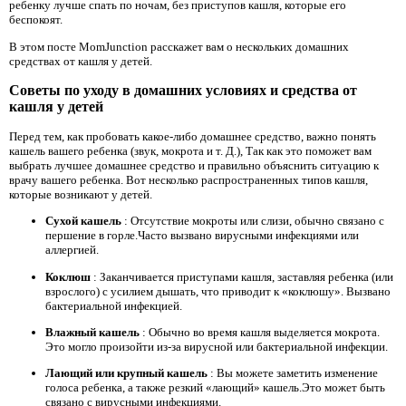
ребенку лучше спать по ночам, без приступов кашля, которые его
беспокоят.
В этом посте MomJunction расскажет вам о нескольких домашних
средствах от кашля у детей.
Советы по уходу в домашних условиях и средства от
кашля у детей
Перед тем, как пробовать какое-либо домашнее средство, важно понять
кашель вашего ребенка (звук, мокрота и т. Д.), Так как это поможет вам
выбрать лучшее домашнее средство и правильно объяснить ситуацию к
врачу вашего ребенка. Вот несколько распространенных типов кашля,
которые возникают у детей.
Сухой кашель
: Отсутствие мокроты или слизи, обычно связано с
першение в горле.Часто вызвано вирусными инфекциями или
аллергией.
Коклюш
: Заканчивается приступами кашля, заставляя ребенка (или
взрослого) с усилием дышать, что приводит к «коклюшу». Вызвано
бактериальной инфекцией.
Влажный кашель
: Обычно во время кашля выделяется мокрота.
Это могло произойти из-за вирусной или бактериальной инфекции.
Лающий или крупный кашель
: Вы можете заметить изменение
голоса ребенка, а также резкий «лающий» кашель.Это может быть
связано с вирусными инфекциями.