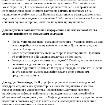
капель эфирного масла эвкалипта или мерную ложку Mentholatum или
Vicks VapoRub.(Они действуют как противоотечные и отхаркивающие
средства.) Осторожно снимите кастрюлю с плиты и поставьте ее на
защищенную стойку или стол. Накиньте полотенце на голову, наклонитесь
над горшком и нежно дышите в течение 10–15 минут. Не засовывайте лицо
слишком глубоко в горшок, иначе вы получите припухший нос.
Для получения дополнительной информации о кашле и способах его
лечения перейдите по следующим ссылкам:
Чтобы увидеть все наши домашние средства и условия, которые они
лечат, перейдите на нашу главную страницу Домашние средства
правовой защиты.
Более серьезный кашель обычно сопровождает бронхит. Прочтите
об этой болезни в Домашних средствах от бронхита.
Голодать от холода / кормить лихорадкой? Узнайте, как лучше всего
справиться с домашними средствами от простуды.
В этом году грипп не выбьет. В первую очередь, не заболеть и, если
вы это сделаете, выздоравливайте, следуя этим домашним
средствам от гриппа.
Дэвид Дж. Хафффорд, Ph.D.
, профессор университета и заведующий
кафедрой медицинских гуманитарных наук Медицинского колледжа
государственного университета Пенсильвании.Он также является
профессором кафедры нейронных и поведенческих наук, семейной и
общественной медицины. Доктор Хаффорд является членом редакционных
коллегий нескольких журналов, в том числе «Альтернативная терапия в
здоровье и медицине» и «Исследовать».