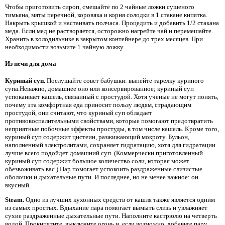
Чтобы приготовить сироп, смешайте по 2 чайные ложки сушеного
тимьяна, мяты перечной, коровяка и корня солодки в 1 стакане кипятка.
Накрыть крышкой и настаивать полчаса. Процедить и добавить 1/2 стакана
меда. Если мед не растворяется, осторожно нагрейте чай и перемешайте.
Хранить в холодильнике в закрытом контейнере до трех месяцев. При
необходимости возьмите 1 чайную ложку.
Из печи для дома
Куриный суп.
Послушайте совет бабушки: выпейте тарелку куриного
супа.Неважно, домашнее оно или консервированное; куриный суп
успокаивает кашель, связанный с простудой. Хотя ученые не могут понять,
почему эта комфортная еда приносит пользу людям, страдающим
простудой, они считают, что куриный суп обладает
противовоспалительными свойствами, которые помогают предотвратить
неприятные побочные эффекты простуды, в том числе кашель. Кроме того,
куриный суп содержит цистеин, разжижающий мокроту. Бульон,
наполненный электролитами, сохраняет гидратацию, хотя для гидратации
лучше всего подойдет домашний суп. (Коммерчески приготовленный
куриный суп содержит большое количество соли, которая может
обезвоживать вас.) Пар помогает успокоить раздраженные слизистые
оболочки и дыхательные пути. И последнее, но не менее важное: он
вкусный.
Steam.
Одно из лучших кухонных средств от кашля также является одним
из самых простых. Вдыхание пара помогает вымыть слизь и увлажняет
сухие раздраженные дыхательные пути. Наполните кастрюлю на четверть
водой. Прокипятите, выключите огонь и, если возможно, добавьте пару