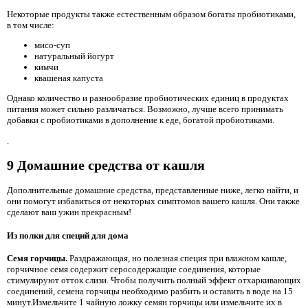
Некоторые продукты также естественным образом богаты пробиотиками,
в том числе:
мисо-суп
натуральный йогурт
кимчи
квашеная капуста
Однако количество и разнообразие пробиотических единиц в продуктах
питания может сильно различаться. Возможно, лучше всего принимать
добавки с пробиотиками в дополнение к еде, богатой пробиотиками.
.
9 Домашние средства от кашля
Дополнительные домашние средства, представленные ниже, легко найти, и
они помогут избавиться от некоторых симптомов вашего кашля. Они также
сделают ваш ужин прекрасным!
Из полки для специй для дома
Семя горчицы.
Раздражающая, но полезная специя при влажном кашле,
горчичное семя содержит серосодержащие соединения, которые
стимулируют отток слизи. Чтобы получить полный эффект отхаркивающих
соединений, семена горчицы необходимо разбить и оставить в воде на 15
минут.Измельчите 1 чайную ложку семян горчицы или измельчите их в