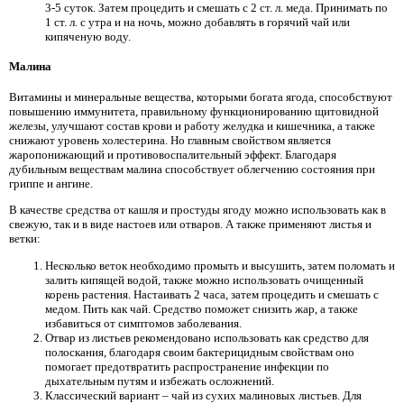
3-5 суток. Затем процедить и смешать с 2 ст. л. меда. Принимать по
1 ст. л. с утра и на ночь, можно добавлять в горячий чай или
кипяченую воду.
Малина
Витамины и минеральные вещества, которыми богата ягода, способствуют
повышению иммунитета, правильному функционированию щитовидной
железы, улучшают состав крови и работу желудка и кишечника, а также
снижают уровень холестерина. Но главным свойством является
жаропонижающий и противовоспалительный эффект. Благодаря
дубильным веществам малина способствует облегчению состояния при
гриппе и ангине.
В качестве средства от кашля и простуды ягоду можно использовать как в
свежую, так и в виде настоев или отваров. А также применяют листья и
ветки:
Несколько веток необходимо промыть и высушить, затем поломать и
залить кипящей водой, также можно использовать очищенный
корень растения. Настаивать 2 часа, затем процедить и смешать с
медом. Пить как чай. Средство поможет снизить жар, а также
избавиться от симптомов заболевания.
Отвар из листьев рекомендовано использовать как средство для
полоскания, благодаря своим бактерицидным свойствам оно
помогает предотвратить распространение инфекции по
дыхательным путям и избежать осложнений.
Классический вариант – чай из сухих малиновых листьев. Для