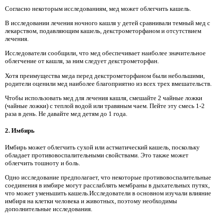
Согласно некоторым исследованиям, мед может облегчить кашель.
В исследовании лечения ночного кашля у детей сравнивали темный мед с
лекарством, подавляющим кашель, декстрометорфаном и отсутствием
лечения.
Исследователи сообщили, что мед обеспечивает наиболее значительное
облегчение от кашля, за ним следует декстрометорфан.
Хотя преимущества меда перед декстрометорфаном были небольшими,
родители оценили мед наиболее благоприятно из всех трех вмешательств.
Чтобы использовать мед для лечения кашля, смешайте 2 чайные ложки
(чайные ложки) с теплой водой или травяным чаем. Пейте эту смесь 1-2
раза в день. Не давайте мед детям до 1 года.
2. Имбирь
Имбирь может облегчить сухой или астматический кашель, поскольку
обладает противовоспалительными свойствами. Это также может
облегчить тошноту и боль.
Одно исследование предполагает, что некоторые противовоспалительные
соединения в имбире могут расслаблять мембраны в дыхательных путях,
что может уменьшить кашель.Исследователи в основном изучали влияние
имбиря на клетки человека и животных, поэтому необходимы
дополнительные исследования.