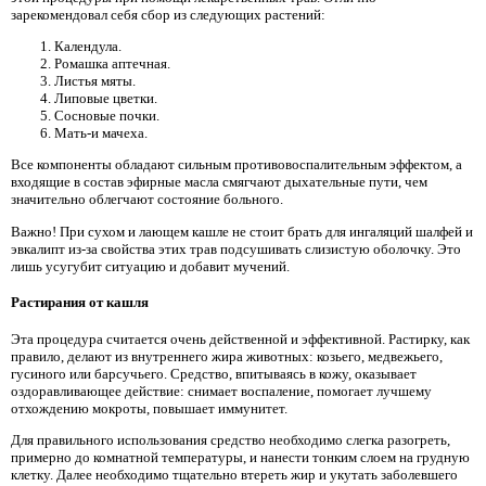
зарекомендовал себя сбор из следующих растений:
Календула.
Ромашка аптечная.
Листья мяты.
Липовые цветки.
Сосновые почки.
Мать-и мачеха.
Все компоненты обладают сильным противовоспалительным эффектом, а
входящие в состав эфирные масла смягчают дыхательные пути, чем
значительно облегчают состояние больного.
Важно! При сухом и лающем кашле не стоит брать для ингаляций шалфей и
эвкалипт из-за свойства этих трав подсушивать слизистую оболочку. Это
лишь усугубит ситуацию и добавит мучений.
Растирания от кашля
Эта процедура считается очень действенной и эффективной. Растирку, как
правило, делают из внутреннего жира животных: козьего, медвежьего,
гусиного или барсучьего. Средство, впитываясь в кожу, оказывает
оздоравливающее действие: снимает воспаление, помогает лучшему
отхождению мокроты, повышает иммунитет.
Для правильного использования средство необходимо слегка разогреть,
примерно до комнатной температуры, и нанести тонким слоем на грудную
клетку. Далее необходимо тщательно втереть жир и укутать заболевшего