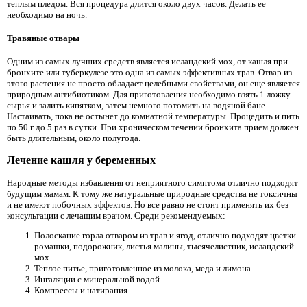
теплым пледом. Вся процедура длится около двух часов. Делать ее
необходимо на ночь.
Травяные отвары
Одним из самых лучших средств является исландский мох, от кашля при
бронхите или туберкулезе это одна из самых эффективных трав. Отвар из
этого растения не просто обладает целебными свойствами, он еще является
природным антибиотиком. Для приготовления необходимо взять 1 ложку
сырья и залить кипятком, затем немного потомить на водяной бане.
Настаивать, пока не остынет до комнатной температуры. Процедить и пить
по 50 г до 5 раз в сутки. При хроническом течении бронхита прием должен
быть длительным, около полугода.
Лечение кашля у беременных
Народные методы избавления от неприятного симптома отлично подходят
будущим мамам. К тому же натуральные природные средства не токсичны
и не имеют побочных эффектов. Но все равно не стоит применять их без
консультации с лечащим врачом. Среди рекомендуемых:
Полоскание горла отваром из трав и ягод, отлично подходят цветки
ромашки, подорожник, листья малины, тысячелистник, исландский
мох.
Теплое питье, приготовленное из молока, меда и лимона.
Ингаляции с минеральной водой.
Компрессы и натирания.