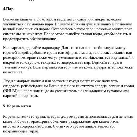
4.Пар
Влажный кашель, при котором выделяется слизь или мокрота, может
улучшиться с помощью пара. Примите горячий душ или ванну и позвольте
ванной наполниться паром. Оставайтесь в этом паре несколько минут, пока
симптомы не исчезнут. После этого выпейте стакан воды, чтобы остыть и
предотвратить обезвоживание.
Как вариант, сделайте пароварку. Для этого наполните большую миску
горячей водой. Добавьте травы или эфирные масла, такие как эвкалипт или
розмарин, которые также могут уменьшить отек. Наклонитесь над миской и
накройте голову полотенцем.Это задерживает пар. Вдыхайте пары в
течение 5 минут. Если пар кажется горячим на коже, прекратите, пока кожа
не остынет.
Люди с мокрым кашлем или застоем в груди могут также пожелать
следовать рекомендациям Национального института сердца, легких и крови
(NHLBI) и использовать дома увлажнитель с охлаждающим туманом или
паровой испаритель.
5. Корень алтея
Корень алтея - это трава, которая долгое время использовалась для лечения
кашля и боли в горле.Трава облегчает раздражение при кашле из-за
высокого содержания слизи. Слизь - это густое липкое вещество,
покрывающее горло.