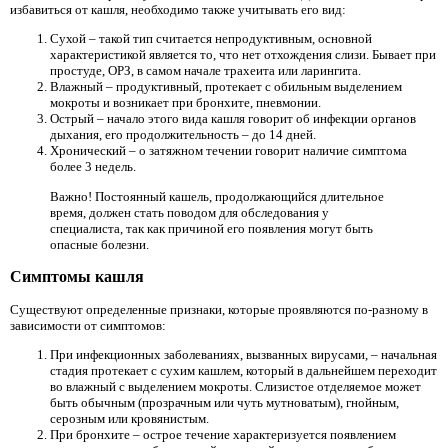
избавиться от кашля, необходимо также учитывать его вид:
Сухой – такой тип считается непродуктивным, основной
характеристикой является то, что нет отхождения слизи. Бывает при
простуде, ОРЗ, в самом начале трахеита или ларингита.
Влажный – продуктивный, протекает с обильным выделением
мокроты и возникает при бронхите, пневмонии.
Острый – начало этого вида кашля говорит об инфекции органов
дыхания, его продолжительность – до 14 дней.
Хронический – о затяжном течении говорит наличие симптома
более 3 недель.
Важно! Постоянный кашель, продолжающийся длительное
время, должен стать поводом для обследования у
специалиста, так как причиной его появления могут быть
опасные болезни.
Симптомы кашля
Существуют определенные признаки, которые проявляются по-разному в
зависимости от симптомов:
При инфекционных заболеваниях, вызванных вирусами, – начальная
стадия протекает с сухим кашлем, который в дальнейшем переходит
во влажный с выделением мокроты. Слизистое отделяемое может
быть обычным (прозрачным или чуть мутноватым), гнойным,
серозным или кровянистым.
При бронхите – острое течение характеризуется появлением