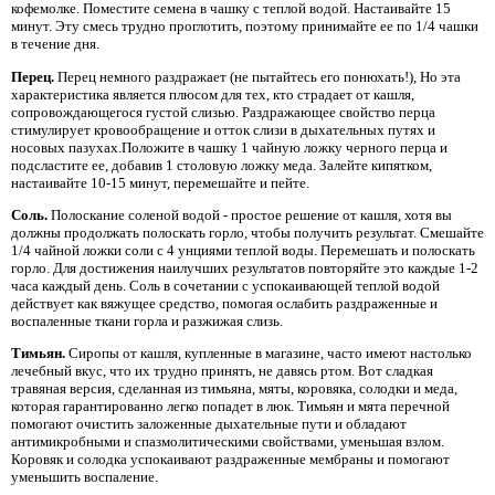
кофемолке. Поместите семена в чашку с теплой водой. Настаивайте 15
минут. Эту смесь трудно проглотить, поэтому принимайте ее по 1/4 чашки
в течение дня.
Перец.
Перец немного раздражает (не пытайтесь его понюхать!), Но эта
характеристика является плюсом для тех, кто страдает от кашля,
сопровождающегося густой слизью. Раздражающее свойство перца
стимулирует кровообращение и отток слизи в дыхательных путях и
носовых пазухах.Положите в чашку 1 чайную ложку черного перца и
подсластите ее, добавив 1 столовую ложку меда. Залейте кипятком,
настаивайте 10-15 минут, перемешайте и пейте.
Соль.
Полоскание соленой водой - простое решение от кашля, хотя вы
должны продолжать полоскать горло, чтобы получить результат. Смешайте
1/4 чайной ложки соли с 4 унциями теплой воды. Перемешать и полоскать
горло. Для достижения наилучших результатов повторяйте это каждые 1-2
часа каждый день. Соль в сочетании с успокаивающей теплой водой
действует как вяжущее средство, помогая ослабить раздраженные и
воспаленные ткани горла и разжижая слизь.
Тимьян.
Сиропы от кашля, купленные в магазине, часто имеют настолько
лечебный вкус, что их трудно принять, не давясь ртом. Вот сладкая
травяная версия, сделанная из тимьяна, мяты, коровяка, солодки и меда,
которая гарантированно легко попадет в люк. Тимьян и мята перечной
помогают очистить заложенные дыхательные пути и обладают
антимикробными и спазмолитическими свойствами, уменьшая взлом.
Коровяк и солодка успокаивают раздраженные мембраны и помогают
уменьшить воспаление.