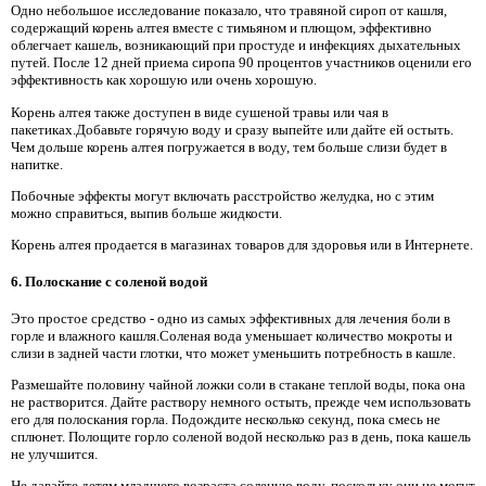
Одно небольшое исследование показало, что травяной сироп от кашля,
содержащий корень алтея вместе с тимьяном и плющом, эффективно
облегчает кашель, возникающий при простуде и инфекциях дыхательных
путей. После 12 дней приема сиропа 90 процентов участников оценили его
эффективность как хорошую или очень хорошую.
Корень алтея также доступен в виде сушеной травы или чая в
пакетиках.Добавьте горячую воду и сразу выпейте или дайте ей остыть.
Чем дольше корень алтея погружается в воду, тем больше слизи будет в
напитке.
Побочные эффекты могут включать расстройство желудка, но с этим
можно справиться, выпив больше жидкости.
Корень алтея продается в магазинах товаров для здоровья или в Интернете.
6. Полоскание с соленой водой
Это простое средство - одно из самых эффективных для лечения боли в
горле и влажного кашля.Соленая вода уменьшает количество мокроты и
слизи в задней части глотки, что может уменьшить потребность в кашле.
Размешайте половину чайной ложки соли в стакане теплой воды, пока она
не растворится. Дайте раствору немного остыть, прежде чем использовать
его для полоскания горла. Подождите несколько секунд, пока смесь не
сплюнет. Полощите горло соленой водой несколько раз в день, пока кашель
не улучшится.
Не давайте детям младшего возраста соленую воду, поскольку они не могут