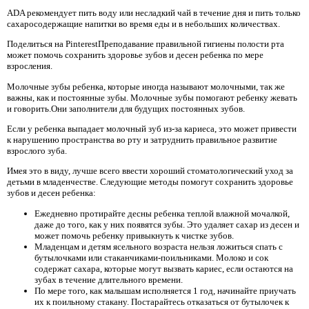
ADA рекомендует пить воду или несладкий чай в течение дня и пить только
сахаросодержащие напитки во время еды и в небольших количествах.
Поделиться на PinterestПреподавание правильной гигиены полости рта
может помочь сохранить здоровье зубов и десен ребенка по мере
взросления.
Молочные зубы ребенка, которые иногда называют молочными, так же
важны, как и постоянные зубы. Молочные зубы помогают ребенку жевать
и говорить.Они заполнители для будущих постоянных зубов.
Если у ребенка выпадает молочный зуб из-за кариеса, это может привести
к нарушению пространства во рту и затруднить правильное развитие
взрослого зуба.
Имея это в виду, лучше всего ввести хороший стоматологический уход за
детьми в младенчестве. Следующие методы помогут сохранить здоровье
зубов и десен ребенка:
Ежедневно протирайте десны ребенка теплой влажной мочалкой,
даже до того, как у них появятся зубы. Это удаляет сахар из десен и
может помочь ребенку привыкнуть к чистке зубов.
Младенцам и детям ясельного возраста нельзя ложиться спать с
бутылочками или стаканчиками-поильниками. Молоко и сок
содержат сахара, которые могут вызвать кариес, если остаются на
зубах в течение длительного времени.
По мере того, как малышам исполняется 1 год, начинайте приучать
их к поильному стакану. Постарайтесь отказаться от бутылочек к