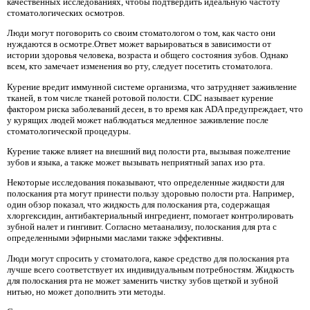
качественных исследованиях, чтобы подтвердить идеальную частоту
стоматологических осмотров.
Люди могут поговорить со своим стоматологом о том, как часто они
нуждаются в осмотре.Ответ может варьироваться в зависимости от
истории здоровья человека, возраста и общего состояния зубов. Однако
всем, кто замечает изменения во рту, следует посетить стоматолога.
Курение вредит иммунной системе организма, что затрудняет заживление
тканей, в том числе тканей ротовой полости. CDC называет курение
фактором риска заболеваний десен, в то время как ADA предупреждает, что
у курящих людей может наблюдаться медленное заживление после
стоматологической процедуры.
Курение также влияет на внешний вид полости рта, вызывая пожелтение
зубов и языка, а также может вызывать неприятный запах изо рта.
Некоторые исследования показывают, что определенные жидкости для
полоскания рта могут принести пользу здоровью полости рта. Например,
один обзор показал, что жидкость для полоскания рта, содержащая
хлоргексидин, антибактериальный ингредиент, помогает контролировать
зубной налет и гингивит. Согласно метаанализу, полоскания для рта с
определенными эфирными маслами также эффективны.
Люди могут спросить у стоматолога, какое средство для полоскания рта
лучше всего соответствует их индивидуальным потребностям. Жидкость
для полоскания рта не может заменить чистку зубов щеткой и зубной
нитью, но может дополнить эти методы.