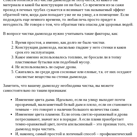
материала и какой бы конструкции он ни был. Со временем из-за сажи
проход в печных трубах сужается и возникает так называемый эффект
обратной тяги, когда дым попадает уже не на улицу, а в помещение. Если
подождать еще немного времени, то любая печь просто придет в
негодность. Не говоря о том, что обратная тяга опасна для здоровья людей.
В вопросе чистки дымохода нужно учитывать такие факторы, как:
Время простоя, а именно, как долго не было чистки.
Конструкция дымохода, насколько гладкие у него стенки и каков
срок его эксплуатации.
Какое именно использовалось топливо, не бросали ли в топку
пластиковые бутылки или подобный мусор.
Не использовались ли сырые дрова.
Сжигались ли среди дров сосновые или еловые, т.к. от них оседают
смолистые вещества на стенки дымохода.
Заметить, что вашему дымоходу необходима чистка, вы можете
самостоятельно по таким признакам:
Изменение цвета дыма. Идеально, если на улицу выходит почти
прозрачный, малозаметный белый дым и плохо, если он становится
темным – это говорит о наличии большого количества сажи.
Изменение цвета пламени. Если огонь светло-оранжевый и дрова
потрескивают, значит все в порядке. А если пламя приобретает
темно-оранжевый цвет, почти апельсиновый – это признак того, что
дымоход пора чистить.
И, наконец, самый простой и логичный способ – профилактический