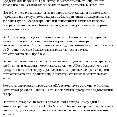
Средства для полоскания рта, которые могут помочь от неприятного
запаха изо рта и стоматологических проблем, доступны в Интернете.
Потребление сахара может вызвать кариес. Исследования продолжают
подчеркивать важную роль сахара в неблагоприятных последствиях для
здоровья зубов. Распространенными виновниками являются конфеты и
десерты, но многие обработанные пищевые продукты также содержат
добавленный сахар.
ВОЗ рекомендует людям ограничивать потребление сахара до уровня
менее 10 процентов от их дневной нормы калорий. Авторы
систематического обзора пришли к выводу, что снижение этого показателя
до 5 процентов еще больше снизит риск кариеса и других
стоматологических проблем.
Эксперты также заявили, что крахмалистые продукты, такие как крекеры,
хлеб, чипсы и макароны, могут вызвать кариес. ADA объясняет, что эти
продукты остаются во рту и распадаются на простые сахара, которыми
питаются бактерии, производящие кислоту. Эта кислота может вызвать
кариес.
Вместо крахмалистых продуктов ADA рекомендует есть много богатых
клетчаткой фруктов и овощей, а также молочные продукты без добавления
сахара.
Напитки с сахаром - источник добавленного сахара номер один в
типичном рационе жителей США.S. Употребление газированных напитков,
сока или других сладких напитков может повысить риск возникновения
кариеса.