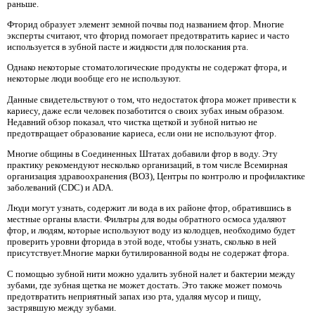
раньше.
Фторид образует элемент земной почвы под названием фтор. Многие
эксперты считают, что фторид помогает предотвратить кариес и часто
используется в зубной пасте и жидкости для полоскания рта.
Однако некоторые стоматологические продукты не содержат фтора, и
некоторые люди вообще его не используют.
Данные свидетельствуют о том, что недостаток фтора может привести к
кариесу, даже если человек позаботится о своих зубах иным образом.
Недавний обзор показал, что чистка щеткой и зубной нитью не
предотвращает образование кариеса, если они не используют фтор.
Многие общины в Соединенных Штатах добавили фтор в воду. Эту
практику рекомендуют несколько организаций, в том числе Всемирная
организация здравоохранения (ВОЗ), Центры по контролю и профилактике
заболеваний (CDC) и ADA.
Люди могут узнать, содержит ли вода в их районе фтор, обратившись в
местные органы власти. Фильтры для воды обратного осмоса удаляют
фтор, и людям, которые используют воду из колодцев, необходимо будет
проверить уровни фторида в этой воде, чтобы узнать, сколько в ней
присутствует.Многие марки бутилированной воды не содержат фтора.
С помощью зубной нити можно удалить зубной налет и бактерии между
зубами, где зубная щетка не может достать. Это также может помочь
предотвратить неприятный запах изо рта, удаляя мусор и пищу,
застрявшую между зубами.