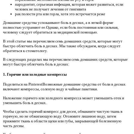
пародонтит, серьезная инфекция, которая может развиться, если
человек не получает лечения от гингивита
рак полости рта или горла, хотя это встречается реже
Домашние средства успокаивают боль в деснах, а в легкой форме
полностью устраняют ее.Однако, если боль постоянная или сильная,
человеку следует обратиться за медицинской помощью.
В этой статье мы перечисляем семь домашних средств, которые могут
быстро облегчить боль в деснах. Мы также обсуждаем, когда следует
обратиться к стоматологу.
В следующих разделах мы перечисляем семь домашних средств, которые
могут быстро облегчить боль в деснах:
1. Горячие или холодные компрессы
Поделиться на PinterestВозможные домашние средства от боли в деснах
включают компрессы, соленую воду и чайные пакетики.
Наложение горячего или холодного компресса может уменьшить отек и
уменьшить боль в деснах.
Чтобы сделать горячий компресс для десен, обмакните чистую ткань в
горячую, но не обжигающую воду. Отожмите лишнюю воду, затем
прижмите ткань к области щеки или губы, закрывающей болезненную
часть десны.