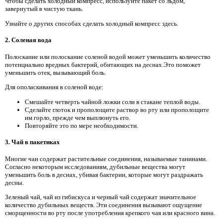
Чтобы сделать холодный компресс, используйте пакет со льдом,
завернутый в чистую ткань.
Узнайте о других способах сделать холодный компресс здесь.
2. Соленая вода
Полоскание или полоскание соленой водой может уменьшить количество
потенциально вредных бактерий, обитающих на деснах.Это поможет
уменьшить отек, вызывающий боль.
Для ополаскивания в соленой воде:
Смешайте четверть чайной ложки соли в стакане теплой воды.
Сделайте глоток и прополощите раствор во рту или прополощите
им горло, прежде чем выплюнуть его.
Повторяйте это по мере необходимости.
3. Чай в пакетиках
Многие чаи содержат растительные соединения, называемые танинами.
Согласно некоторым исследованиям, дубильные вещества могут
уменьшить боль в деснах, убивая бактерии, которые могут раздражать
десны.
Зеленый чай, чай из гибискуса и черный чай содержат значительное
количество дубильных веществ. Эти соединения вызывают ощущение
сморщенности во рту после употребления крепкого чая или красного вина.