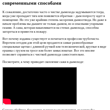
современными способами
К сожалению, достаточно часто о чистке дымохода задумываются тогда,
когда уже пропадает тяга или появляется обратная – дым попросту идет в
помещение. Но это уже крайняя степень засорения дымоотвода. Но даже в
начале проблемы вы дышите не только дымом, но и опасными угарными
газами. А сажа, которая накапливается на стенах дымохода, способна
загореться и привести к пожару.
Вот почему издавна существует и почитается профессия трубочиста.
Впрочем сегодня для этой цели продаются самые разнообразные
специальные щетки с длинной ручкой или телескопической, круглые в виде
ершика с грузом на тросе или более замысловатые. Все это вполне
позволяет справиться с чисткой дымохода самостоятельно.
Посмотрите, к чему приводит скопление сажи в дымоходе:
Совсем обойтись без чистки дымохода не получится, из какого бы