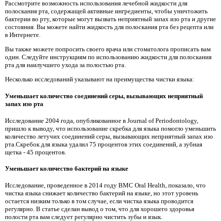
Рассмотрите возможность использования лечебной жидкости для
полоскания рта, содержащей активные ингредиенты, чтобы уничтожить
бактерии во рту, которые могут вызвать неприятный запах изо рта и другие
состояния. Вы можете найти жидкость для полоскания рта без рецепта или
в Интернете.
Вы также можете попросить своего врача или стоматолога прописать вам
один. Следуйте инструкциям по использованию жидкости для полоскания
рта для наилучшего ухода за полостью рта.
Несколько исследований указывают на преимущества чистки языка:
Уменьшает количество соединений серы, вызывающих неприятный
запах изо рта
Исследование 2004 года, опубликованное в Journal of Periodontology,
пришло к выводу, что использование скребка для языка помогло уменьшить
количество летучих соединений серы, вызывающих неприятный запах изо
рта.Скребок для языка удалил 75 процентов этих соединений, а зубная
щетка - 45 процентов.
Уменьшает количество бактерий на языке
Исследование, проведенное в 2014 году BMC Oral Health, показало, что
чистка языка снижает количество бактерий на языке, но этот уровень
остается низким только в том случае, если чистка языка проводится
регулярно. В статье сделан вывод о том, что для хорошего здоровья
полости рта вам следует регулярно чистить зубы и язык.