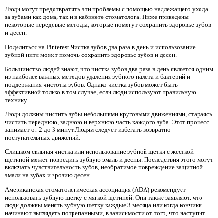
Люди могут предотвратить эти проблемы с помощью надлежащего ухода
за зубами как дома, так и в кабинете стоматолога. Ниже приведены
некоторые передовые методы, которые помогут сохранить здоровье зубов
и десен.
Поделиться на Pinterest Чистка зубов два раза в день и использование
зубной нити может помочь сохранить здоровье зубов и десен.
Большинство людей знают, что чистка зубов два раза в день является одним
из наиболее важных методов удаления зубного налета и бактерий и
поддержания чистоты зубов. Однако чистка зубов может быть
эффективной только в том случае, если люди используют правильную
технику.
Люди должны чистить зубы небольшими круговыми движениями, стараясь
чистить переднюю, заднюю и верхнюю часть каждого зуба. Этот процесс
занимает от 2 до 3 минут.Людям следует избегать возвратно-
поступательных движений.
Слишком сильная чистка или использование зубной щетки с жесткой
щетиной может повредить зубную эмаль и десны. Последствия этого могут
включать чувствительность зубов, необратимое повреждение защитной
эмали на зубах и эрозию десен.
Американская стоматологическая ассоциация (ADA) рекомендует
использовать зубную щетку с мягкой щетиной. Они также заявляют, что
люди должны менять зубную щетку каждые 3 месяца или когда кончики
начинают выглядеть потрепанными, в зависимости от того, что наступит