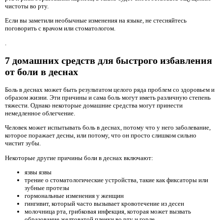
чистоты во рту.
Если вы заметили необычные изменения на языке, не стесняйтесь
поговорить с врачом или стоматологом.
.
7 домашних средств для быстрого избавления
от боли в деснах
Боль в деснах может быть результатом целого ряда проблем со здоровьем и
образом жизни. Эти причины и сама боль могут иметь различную степень
тяжести. Однако некоторые домашние средства могут принести
немедленное облегчение.
Человек может испытывать боль в деснах, потому что у него заболевание,
которое поражает десны, или потому, что он просто слишком сильно
чистит зубы.
Некоторые другие причины боли в деснах включают:
язвы язвы
трение о стоматологические устройства, такие как фиксаторы или
зубные протезы
гормональные изменения у женщин
гингивит, который часто вызывает кровотечение из десен
молочница рта, грибковая инфекция, которая может вызвать
образование желтоватой пленки во рту и горле