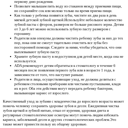
первому дню рождения.
Позвольте малышам пить воду из стаканов между приемами пищи,
но сохраняйте сок или молоко только на время приема пищи.
Как только у ребенка появятся зубы, чистите их два раза в день
мягкой детской зубной щеткой.Используйте небольшое количество
зубной пасты с фтором, размером не больше рисового зерна. Детям
от 3 до 6 лет можно использовать зубную пасту размером с
горошину.
Родители или опекуны должны чистить ребенку зубы за них до тех
пор, пока они не смогут тщательно очистить все зубы без
посторонней помощи. Следите за ними, чтобы убедиться, что они
выплевывают зубную пасту.
Храните зубную пасту в недоступном для детей месте, когда она не
используется.
ADA рекомендует детям обратиться к стоматологу в течение 6
месяцев после появления первого зуба или в возрасте 1 года, в
зависимости от того, что наступит раньше.
Родители и лица, осуществляющие уход, не должны делиться с
ребенком столовыми приборами или чистыми пустышками, кладя
их в рот. Оба эти действия могут передать ребенку бактерии,
вызывающие кариес от взрослого.
Качественный уход за зубами с младенчества до взрослого возраста может
помочь человеку сохранить здоровье зубов и десен. Ежедневная чистка
зубов щеткой и зубной нитью, отказ от курения, здоровая диета и
регулярные стоматологические осмотры могут помочь людям избежать
кариеса, заболеваний десен и других стоматологических проблем.Это
также может принести пользу их общему здоровью.