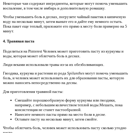
Некоторые чаи содержат ингредиенты, которые могут помочь уменьшить
воспаление, в том числе имбирь и дополнительную ромашку.
Чтобы уменьшить боль в деснах, погрузите чайный пакетик в кипяченую
воду на несколько минут, затем выньте его и дайте ему немного остыть.
Пока пакет еще теплый, приложите его прямо к месту боли примерно на 5
минут.
4. Травяная паста
Поделиться на Pinterest Человек может приготовить пасту из куркумы и
воды, которая может облегчить боль в деснах.
Люди веками использовали травы из-за их обезболивающих.
Гвоздика, куркума и растения из рода
Spilanthes
могут помочь уменьшить
боль, и человек может использовать их для образования пасты, которую
можно наносить непосредственно на десны.
Для приготовления травяной пасты:
Смешайте порошкообразную форму куркумы или гвоздики,
например, с небольшим количеством теплой воды.Мешать, пока
консистенция не станет пастообразной.
Нанесите немного пасты прямо на место боли в десне.
Оставьте пасту на несколько минут, затем смойте.
Чтобы облегчить боль, человек может использовать пасту сколько угодно
часто.