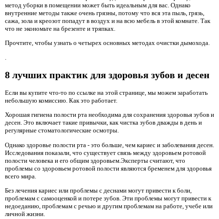
метод уборки в помещении может быть идеальным для вас. Однако
внутренние методы также очень грязны, потому что вся эта пыль, грязь,
сажа, зола и креозот попадут в воздух и на всю мебель в этой комнате. Так
что не экономьте на брезенте и тряпках.
Прочтите, чтобы узнать о четырех основных методах очистки дымохода.
.
8 лучших практик для здоровья зубов и десен
Если вы купите что-то по ссылке на этой странице, мы можем заработать
небольшую комиссию. Как это работает.
Хорошая гигиена полости рта необходима для сохранения здоровья зубов и
десен. Это включает такие привычки, как чистка зубов дважды в день и
регулярные стоматологические осмотры.
Однако здоровье полости рта - это больше, чем кариес и заболевания десен.
Исследования показали, что существует связь между здоровьем ротовой
полости человека и его общим здоровьем.Эксперты считают, что
проблемы со здоровьем ротовой полости являются бременем для здоровья
всего мира.
Без лечения кариес или проблемы с деснами могут привести к боли,
проблемам с самооценкой и потере зубов. Эти проблемы могут привести к
недоеданию, проблемам с речью и другим проблемам на работе, учебе или
личной жизни.