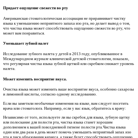
Придает ощущение свежести во рту
Американская стоматологическая ассоциация не приравнивает чистку
языка к уменьшению неприятного запаха изо рта, но делает вывод о том,
что чистка языка может способствовать ощущению свежести во рту, что
может вам понравиться.
Уменьшает зубной налет
Исследование зубного налета у детей в 2013 году, опубликованное в
Международном журнале клинической детской стоматологии, показало,
что регулярная чистка языка зубной щеткой или скребком снижает уровень
налета.
Может изменить восприятие вкуса.
Очистка языка может изменить ваше восприятие вкуса, особенно сахарозы
и лимонной кислоты, согласно одному исследованию.
Если вы заметили необычные изменения на языке, вам следует посетить
врача или стоматолога. Например, если у вас язык, обратитесь к врачу:
Независимо от того, используете ли вы скребок для языка, зубную щетку
или полоскание для полости рта, чистка языка станет хорошим
дополнением к вашей повседневной гигиене полости рта.Чистка языка
один или два раза в день может помочь уменьшить неприятный запах изо
рта и риск образования кариеса, а также будет способствовать ощущению