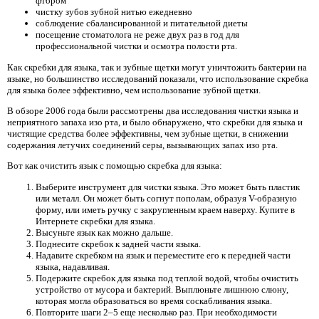
фтором
чистку зубов зубной нитью ежедневно
соблюдение сбалансированной и питательной диеты
посещение стоматолога не реже двух раз в год для
профессиональной чистки и осмотра полости рта.
Как скребки для языка, так и зубные щетки могут уничтожить бактерии на
языке, но большинство исследований показали, что использование скребка
для языка более эффективно, чем использование зубной щетки.
В обзоре 2006 года были рассмотрены два исследования чистки языка и
неприятного запаха изо рта, и было обнаружено, что скребки для языка и
чистящие средства более эффективны, чем зубные щетки, в снижении
содержания летучих соединений серы, вызывающих запах изо рта.
Вот как очистить язык с помощью скребка для языка:
Выберите инструмент для чистки языка. Это может быть пластик
или металл. Он может быть согнут пополам, образуя V-образную
форму, или иметь ручку с закругленным краем наверху. Купите в
Интернете скребки для языка.
Высуньте язык как можно дальше.
Поднесите скребок к задней части языка.
Надавите скребком на язык и переместите его к передней части
языка, надавливая.
Подержите скребок для языка под теплой водой, чтобы очистить
устройство от мусора и бактерий. Выплюньте лишнюю слюну,
которая могла образоваться во время соскабливания языка.
Повторите шаги 2–5 еще несколько раз. При необходимости