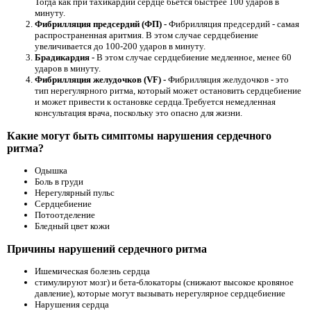
Тогда как при тахикардии сердце бьется быстрее 100 ударов в
минуту.
Фибрилляция предсердий (ФП) -
Фибрилляция предсердий - самая
распространенная аритмия. В этом случае сердцебиение
увеличивается до 100-200 ударов в минуту.
Брадикардия -
В этом случае сердцебиение медленное, менее 60
ударов в минуту.
Фибрилляция желудочков (VF) -
Фибрилляция желудочков - это
тип нерегулярного ритма, который может остановить сердцебиение
и может привести к остановке сердца.Требуется немедленная
консультация врача, поскольку это опасно для жизни.
Какие могут быть симптомы нарушения сердечного
ритма?
Одышка
Боль в груди
Нерегулярный пульс
Сердцебиение
Потоотделение
Бледный цвет кожи
Причины нарушений сердечного ритма
Ишемическая болезнь сердца
стимулируют мозг) и бета-блокаторы (снижают высокое кровяное
давление), которые могут вызывать нерегулярное сердцебиение
Нарушения сердца