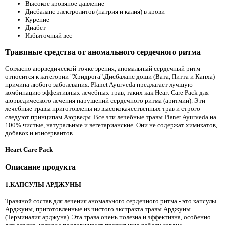
Высокое кровяное давление
Дисбаланс электролитов (натрия и калия) в крови
Курение
Диабет
Избыточный вес
Травяные средства от аномального сердечного ритма
Согласно аюрведической точке зрения, аномальный сердечный ритм
относится к категории "Хридрога".Дисбаланс доши (Вата, Питта и Капха) -
причина любого заболевания. Planet Ayurveda предлагает лучшую
комбинацию эффективных лечебных трав, таких как Heart Care Pack для
аюрведического лечения нарушений сердечного ритма (аритмии). Эти
лечебные травы приготовлены из высококачественных трав и строго
следуют принципам Аюрведы. Все эти лечебные травы Planet Ayurveda на
100% чистые, натуральные и вегетарианские. Они не содержат химикатов,
добавок и консервантов.
Heart Care Pack
Описание продукта
1.КАПСУЛЫ АРДЖУНЫ
Травяной состав для лечения аномального сердечного ритма - это капсулы
Арджуны, приготовленные из чистого экстракта травы Арджуны
(Терминалия арджуна). Эта трава очень полезна и эффективна, особенно