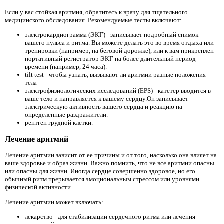
Если у вас стойкая аритмия, обратитесь к врачу для тщательного
медицинского обследования. Рекомендуемые тесты включают:
электрокардиограмма (ЭКГ) - записывает подробный снимок
вашего пульса и ритма. Вы можете делать это во время отдыха или
тренировки (например, на беговой дорожке), или к вам прикреплен
портативный регистратор ЭКГ на более длительный период
времени (например, 24 часа).
tilt test - чтобы узнать, вызывают ли аритмии разные положения
тела
электрофизиологических исследований (EPS) - катетер вводится в
ваше тело и направляется к вашему сердцу.Он записывает
электрическую активность вашего сердца и реакцию на
определенные раздражители.
рентген грудной клетки.
Лечение аритмий
Лечение аритмии зависит от ее причины и от того, насколько она влияет на
ваше здоровье и образ жизни. Важно помнить, что не все аритмии опасны
или опасны для жизни. Иногда сердце совершенно здоровое, но его
обычный ритм прерывается эмоциональным стрессом или уровнями
физической активности.
Лечение аритмии может включать:
лекарство - для стабилизации сердечного ритма или лечения