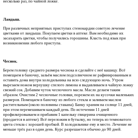
несколько раз, по чайной ложке.
Ландыш.
При различных неприятных приступах стенокардии советую лечение
цветками от ландыша. Покупаем цветки в аптеке. Вам необходимо их
засахарить цветки, чтобы получились горошины. Класть под язык при
возникновении любого приступа.
Чеснок.
Берем головку среднего размера чеснока и сделайте с неё кашицу. Всё
помещаем в баночку, зальём маслом подсолнечном не рафинированным и
оставить дома внутри холодильника на всю следующею ночь. Утром
вырезаем ножом верхушку спелого лимона и выдавливаем в чайную ложку
свежий сок. Добавим чуток чесночного масла. Масло делаем таким
образом. Очистим 2 чесночные головки, порежем их на кусочки маленьких
размеров. Помещаем в баночку из любого стекла и заливаем маслом
растительным (около половины стакана). Банку храним на солнце 11 дней,
при этом перемешиваем каждый день. По истечении 11 дней
профильтровываем и прибавим 1 капельку глицерина очищенного
(продается в аптеке). Всё переложим в бутылку, но теперь из темноватого
цвета стекла с хорошей пробкой. В холодильнике ему и место. Лечение не
меньше трёх раз в один день. Курс разрешается обычно до 90 дней.