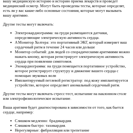
вашу медицинскую историю и историю приема лекарств и проведет
медицинский осмотр. Могут быть проведены тесты, которые определят,
есть ли у вас какие-либо основные состояния, которые могут вызывать
вашу аритмию.
Другие тесты могут включать:
Электрокардиограмма: на груди размещаются датчики,
определяющие электрическую активность сердца.
A Монитор Холтера: это портативный ЭКГ, который измеряет ваш
сердечный ритм в течение 24 часов или дольше
Монитор событий: для людей со спорадическими аритмиями можно
нажать кнопку, которая регистрирует электрическую активность
сердца при появлении симптомов.
Эхокардиограмма: на груди помещается портативное устройство,
которое регистрирует структуру и движение вашего сердца с
помощью звуковых волн
Имплантируемый петлевой регистратор: под кожу имплантируется
устройство, которое определяет аномальный сердечный ритм.
Другие тесты могут включать стресс-тест, испытание на наклонном столе
или электрофизиологическое испытание.
Ваша аритмия будет диагностирована в зависимости от того, как бьется
сердце, например:
Слишком медленно: брадикардия.
Слишком быстро: тахикардия.
Нерегулярные: фибрилляция или трепетание