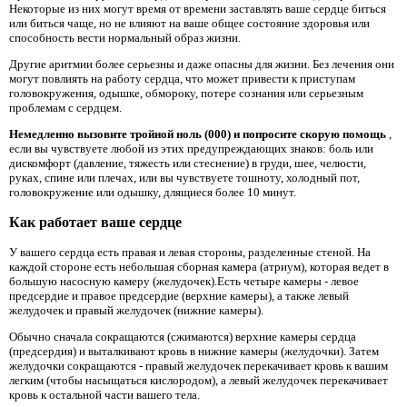
Некоторые из них могут время от времени заставлять ваше сердце биться
или биться чаще, но не влияют на ваше общее состояние здоровья или
способность вести нормальный образ жизни.
Другие аритмии более серьезны и даже опасны для жизни. Без лечения они
могут повлиять на работу сердца, что может привести к приступам
головокружения, одышке, обмороку, потере сознания или серьезным
проблемам с сердцем.
Немедленно вызовите тройной ноль (000) и попросите скорую помощь
,
если вы чувствуете любой из этих предупреждающих знаков: боль или
дискомфорт (давление, тяжесть или стеснение) в груди, шее, челюсти,
руках, спине или плечах, или вы чувствуете тошноту, холодный пот,
головокружение или одышку, длящиеся более 10 минут.
Как работает ваше сердце
У вашего сердца есть правая и левая стороны, разделенные стеной. На
каждой стороне есть небольшая сборная камера (атриум), которая ведет в
большую насосную камеру (желудочек).Есть четыре камеры - левое
предсердие и правое предсердие (верхние камеры), а также левый
желудочек и правый желудочек (нижние камеры).
Обычно сначала сокращаются (сжимаются) верхние камеры сердца
(предсердия) и выталкивают кровь в нижние камеры (желудочки). Затем
желудочки сокращаются - правый желудочек перекачивает кровь к вашим
легким (чтобы насыщаться кислородом), а левый желудочек перекачивает
кровь к остальной части вашего тела.