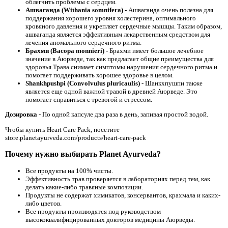
облегчить проблемы с сердцем.
Ашваганда
(Withania somnifera) -
Ашваганда очень полезна для
поддержания хорошего уровня холестерина, оптимального
кровяного давления и укрепляет сердечные мышцы. Таким образом,
ашваганда является эффективным лекарственным средством для
лечения аномального сердечного ритма.
Брахми (Bacopa monnieri) -
Брахми имеет большое лечебное
значение в Аюрведе, так как предлагает общие преимущества для
здоровья.Трава снимает симптомы нарушения сердечного ритма и
помогает поддерживать хорошее здоровье в целом.
Shankhpushpi
(Convolvulus pluricaulis) -
Шанкхпушпи также
является еще одной важной травой в древней Аюрведе. Это
помогает справиться с тревогой и стрессом.
Дозировка -
По одной капсуле два раза в день, запивая простой водой.
Чтобы купить Heart Care Pack, посетите
store.planetayurveda.com/products/heart-care-pack
Почему нужно выбирать Planet Ayurveda?
Все продукты на 100% чисты.
Эффективность трав проверяется в лабораториях перед тем, как
делать какие-либо травяные композиции.
Продукты не содержат химикатов, консервантов, крахмала и каких-
либо цветов.
Все продукты производятся под руководством
высококвалифицированных докторов медицины Аюрведы.