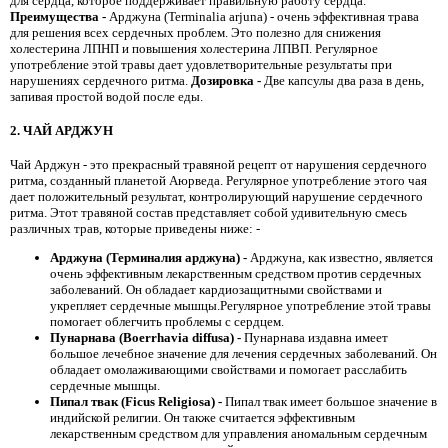
для сердца, которое поддерживает правильную работу сердца.
Преимущества -
Арджуна (Terminalia arjuna) - очень эффективная трава
для решения всех сердечных проблем. Это полезно для снижения
холестерина ЛПНП и повышения холестерина ЛПВП. Регулярное
употребление этой травы дает удовлетворительные результаты при
нарушениях сердечного ритма.
Дозировка -
Две капсулы два раза в день,
запивая простой водой после еды.
2. ЧАЙ АРДЖУН
Чай Арджун - это прекрасный травяной рецепт от нарушения сердечного
ритма, созданный планетой Аюрведа. Регулярное употребление этого чая
дает положительный результат, контролирующий нарушение сердечного
ритма. Этот травяной состав представляет собой удивительную смесь
различных трав, которые приведены ниже: -
Арджуна (Терминалия арджуна) -
Арджуна, как известно, является
очень эффективным лекарственным средством против сердечных
заболеваний. Он обладает кардиозащитными свойствами и
укрепляет сердечные мышцы.Регулярное употребление этой травы
помогает облегчить проблемы с сердцем.
Пунарнава (Boerrhavia diffusa) -
Пунарнава издавна имеет
большое лечебное значение для лечения сердечных заболеваний. Он
обладает омолаживающими свойствами и помогает расслабить
сердечные мышцы.
Пипал твак (Ficus Religiosa) -
Пипал твак имеет большое значение в
индийской религии. Он также считается эффективным
лекарственным средством для управления аномальным сердечным