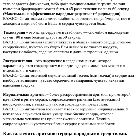
тело создается физическая, либо даже эмоциональная нагрузка, то ваш
пульс при брадикардии может быть и 45 раз в течении полных 60 секунд.
(
Максимально эффективные народные рецепты от брадикардии
)
ВАЖНО! Симптомами является слабость, состояние полуобморока, пот в
холодном виде, в области Вашего сердца чувствуется боль.
Тахикардия
– это когда сердечко в стабильно — спокойном нахождение
стучит 90 и ещё больше ударов за 60 секунд.
ВАЖНО! Симптомами является тяжесть в области вашего сердца, стойкое
сердцебиение, чувство как будто Вам немного не хватает воздуха,
наступает слабость, падение аппетита и даже настроения, одышка.
Экстрасистолия
– это нарушение в сердечном ритме, которое
характеризуются сокращением в сердце, в других моментах может и в
отдельных его частях.
ВАЖНО! Симптоматикой служит сильный толчок (или толчки) в сердце или
наоборот возникает чувство сердечного замирания, чувство нехватки
вдыхания воздуха.
Мерцательная аритмия
– более распространенная аритмия, при которой
идет сбой в ритме сердца, сопровождение разными (хаотическими)
возбуждениями, а также случаются сокращения предсердий.
ВАЖНО! Симптоматика возникает у всех совершенно индивидуальна. У
некоторых случаются более учащенное биение сердца, которое
значительно усиливается при напряжении организма. Также в
сопровождении чувствуется боль в сердце с разными перебоями.
Как вылечить аритмию сердца народными средствами.