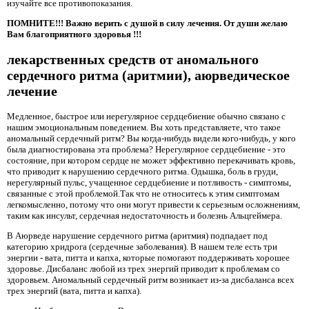
изучайте все противопоказания.
ПОМНИТЕ!!! Важно верить с душой в силу лечения. От души желаю
Вам благоприятного здоровья !!!
лекарственных средств от аномального
сердечного ритма (аритмии), аюрведическое
лечение
Медленное, быстрое или нерегулярное сердцебиение обычно связано с
нашим эмоциональным поведением. Вы хоть представляете, что такое
аномальный сердечный ритм? Вы когда-нибудь видели кого-нибудь, у кого
была диагностирована эта проблема? Нерегулярное сердцебиение - это
состояние, при котором сердце не может эффективно перекачивать кровь,
что приводит к нарушению сердечного ритма. Одышка, боль в груди,
нерегулярный пульс, учащенное сердцебиение и потливость - симптомы,
связанные с этой проблемой.Так что не относитесь к этим симптомам
легкомысленно, потому что они могут привести к серьезным осложнениям,
таким как инсульт, сердечная недостаточность и болезнь Альцгеймера.
В Аюрведе нарушение сердечного ритма (аритмия) подпадает под
категорию хридрога (сердечные заболевания). В нашем теле есть три
энергии - вата, питта и капха, которые помогают поддерживать хорошее
здоровье. Дисбаланс любой из трех энергий приводит к проблемам со
здоровьем. Аномальный сердечный ритм возникает из-за дисбаланса всех
трех энергий (вата, питта и капха).