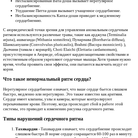
Несбалансированная Вата-доша вызывает нерегулярное
сердцебиение.
Ухудшение Питта-доши вызывает учащенное сердцебиение.
Несбалансированность Капха-доши приводит к медленному
сердцебиению.
С аюрведической точки зрения для управления аномальным сердечным
ритмом используются различные травы, такие как арджуна (Terminalia
arjuna), ашваганда (Withania somnifera), Пунарнава (Boerhavia diffusa),
Шанкхапушпи (Convolvulus pluricaulis), Brahmi (Bacopa monnicieri). ),
Далчини (тамала с корицей), Choti Elaichi (Elettaria cardamomum),
присутствующие в Аюрведе, обладают кардиозащитными свойствами и
естественным образом укрепляют сердечные мышцы.Хотя травам нужно
время, чтобы проявить свои эффекты, они пытаются вылечить недуг от
корня.
Что такое ненормальный ритм сердца?
Нерегулярное сердцебиение означает, что ваше сердце бьется слишком
быстро, медленно или нерегулярно. Это также известно как аритмия.
Сердце имеет клапаны, узлы и камеры, которые контролируют
перекачивание крови. Поэтому, когда происходит сбой в работе этой
системы, это приводит к изменению рисунка сердечного ритма.
Типы нарушений сердечного ритма
Тахикардия -
Тахикардия означает, что сердцебиение происходит
слишком быстро.В норме сердце сокращается 60-100 раз в минуту.