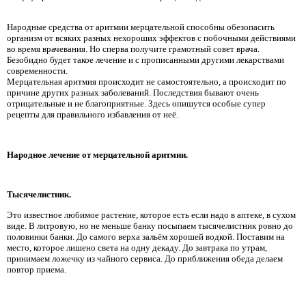
Народные средства от аритмии мерцательной способны обезопасить
организм от всяких разных нехороших эффектов с побочными действиями
во время врачевания. Но сперва получите грамотный совет врача.
Безобидно будет такое лечение и с прописанными другими лекарствами
современности.
Мерцательная аритмия происходит не самостоятельно, а происходит по
причине других разных заболеваний. Последствия бывают очень
отрицательные и не благоприятные. Здесь опишутся особые супер
рецепты для правильного избавления от неё.
Народное лечение от мерцательной аритмии.
Тысячелистник.
Это известное любимое растение, которое есть если надо в аптеке, в сухом
виде. В литровую, но не меньше банку посыпаем тысячелистник ровно до
половинки банки. До самого верха зальём хорошей водкой. Поставим на
место, которое лишено света на одну декаду. До завтрака по утрам,
принимаем ложечку из чайного сервиса. До приближения обеда делаем
повтор приема.