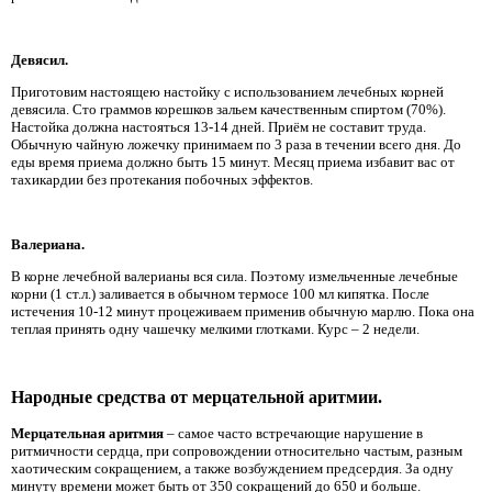
Девясил.
Приготовим настоящею настойку с использованием лечебных корней
девясила. Сто граммов корешков зальем качественным спиртом (70%).
Настойка должна настояться 13-14 дней. Приём не составит труда.
Обычную чайную ложечку принимаем по 3 раза в течении всего дня. До
еды время приема должно быть 15 минут. Месяц приема избавит вас от
тахикардии без протекания побочных эффектов.
Валериана.
В корне лечебной валерианы вся сила. Поэтому измельченные лечебные
корни (1 ст.л.) заливается в обычном термосе 100 мл кипятка. После
истечения 10-12 минут процеживаем применив обычную марлю. Пока она
теплая принять одну чашечку мелкими глотками. Курс – 2 недели.
Народные средства от мерцательной аритмии.
Мерцательная аритмия
– самое часто встречающие нарушение в
ритмичности сердца, при сопровождении относительно частым, разным
хаотическим сокращением, а также возбуждением предсердия. За одну
минуту времени может быть от 350 сокращений до 650 и больше.