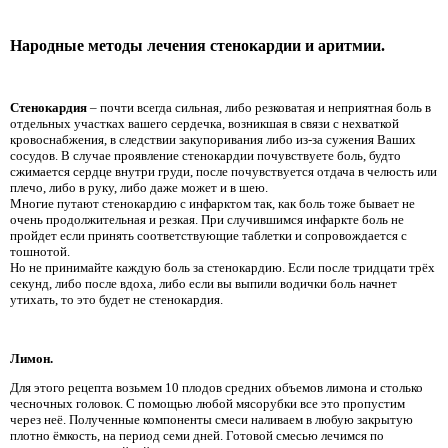
Народные методы лечения стенокардии и аритмии.
Стенокардия
– почти всегда сильная, либо резковатая и неприятная боль в
отдельных участках вашего сердечка, возникшая в связи с нехваткой
кровоснабжения, в следствии закупоривания либо из-за сужения Ваших
сосудов. В случае проявление стенокардии почувствуете боль, будто
сжимается сердце внутри груди, после почувствуется отдача в челюсть или
плечо, либо в руку, либо даже может и в шею.
Многие путают стенокардию с инфарктом так, как боль тоже бывает не
очень продолжительная и резкая. При случившимся инфаркте боль не
пройдет если принять соответствующие таблетки и сопровождается с
тошнотой.
Но не принимайте каждую боль за стенокардию. Если после тридцати трёх
секунд, либо после вдоха, либо если вы выпили водички боль начнет
утихать, то это будет не стенокардия.
Лимон.
Для этого рецепта возьмем 10 плодов средних объемов лимона и столько
чесночных головок. С помощью любой мясорубки все это пропустим
через неё. Полученные компоненты смеси наливаем в любую закрытую
плотно ёмкость, на период семи дней. Готовой смесью лечимся по