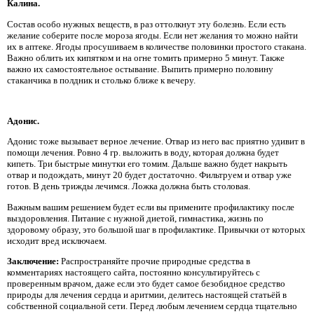
Калина.
Состав особо нужных веществ, в раз оттолкнут эту болезнь. Если есть
желание соберите после мороза ягоды. Если нет желания то можно найти
их в аптеке. Ягоды просушиваем в количестве половинки простого стакана.
Важно облить их кипятком и на огне томить примерно 5 минут. Также
важно их самостоятельное остывание. Выпить примерно половину
стаканчика в полдник и столько ближе к вечеру.
Адонис.
Адонис тоже вызывает верное лечение. Отвар из него вас приятно удивит в
помощи лечения. Ровно 4 гр. выложить в воду, которая должна будет
кипеть. Три быстрые минутки его томим. Дальше важно будет накрыть
отвар и подождать, минут 20 будет достаточно. Фильтруем и отвар уже
готов. В день трижды лечимся. Ложка должна быть столовая.
Важным вашим решением будет если вы примените профилактику после
выздоровления. Питание с нужной диетой, гимнастика, жизнь по
здоровому образу, это большой шаг в профилактике. Привычки от которых
исходит вред исключаем.
Заключение:
Распространяйте прочие природные средства в
комментариях настоящего сайта, постоянно консультируйтесь с
проверенным врачом, даже если это будет самое безобидное средство
природы для лечения сердца и аритмии, делитесь настоящей статьёй в
собственной социальной сети. Перед любым лечением сердца тщательно