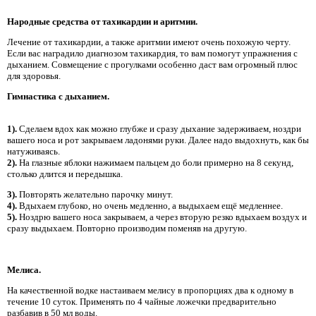
Народные средства от тахикардии и аритмии.
Лечение от тахикардии, а также аритмии имеют очень похожую черту.
Если вас наградило диагнозом тахикардия, то вам помогут упражнения с
дыханием. Совмещение с прогулками особенно даст вам огромный плюс
для здоровья.
Гимнастика с дыханием.
1).
Сделаем вдох как можно глубже и сразу дыхание задерживаем, ноздри
вашего носа и рот закрываем ладонями руки. Далее надо выдохнуть, как бы
натуживаясь.
2).
На глазные яблоки нажимаем пальцем до боли примерно на 8 секунд,
столько длится и передышка.
3).
Повторять желательно парочку минут.
4).
Вдыхаем глубоко, но очень медленно, а выдыхаем ещё медленнее.
5).
Ноздрю вашего носа закрываем, а через вторую резко вдыхаем воздух и
сразу выдыхаем. Повторно производим поменяв на другую.
Мелиса.
На качественной водке настаиваем мелису в пропорциях два к одному в
течение 10 суток. Применять по 4 чайные ложечки предварительно
разбавив в 50 мл воды.