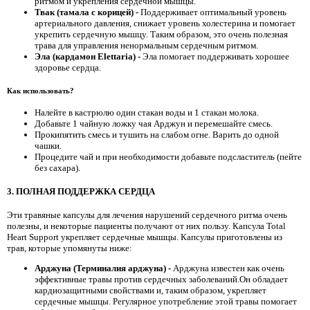
ритмом и укрепления сердечной мышцы.
Твак (тамала с корицей) -
Поддерживает оптимальный уровень
артериального давления, снижает уровень холестерина и помогает
укрепить сердечную мышцу. Таким образом, это очень полезная
трава для управления ненормальным сердечным ритмом.
Эла (кардамон Elettaria) -
Эла помогает поддерживать хорошее
здоровье сердца.
Как использовать?
Налейте в кастрюлю один стакан воды и 1 стакан молока.
Добавьте 1 чайную ложку чая Арджун и перемешайте смесь.
Прокипятить смесь и тушить на слабом огне. Варить до одной
чашки.
Процедите чай и при необходимости добавьте подсластитель (пейте
без сахара).
3. ПОЛНАЯ ПОДДЕРЖКА СЕРДЦА
Эти травяные капсулы для лечения нарушений сердечного ритма очень
полезны, и некоторые пациенты получают от них пользу. Капсула Total
Heart Support укрепляет сердечные мышцы. Капсулы приготовлены из
трав, которые упомянуты ниже:
Арджуна (Терминалия арджуна) -
Арджуна известен как очень
эффективные травы против сердечных заболеваний.Он обладает
кардиозащитными свойствами и, таким образом, укрепляет
сердечные мышцы. Регулярное употребление этой травы помогает