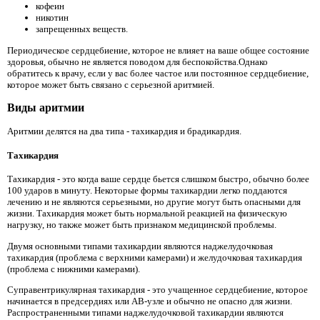
кофеин
никотин
запрещенных веществ.
Периодическое сердцебиение, которое не влияет на ваше общее состояние
здоровья, обычно не является поводом для беспокойства.Однако
обратитесь к врачу, если у вас более частое или постоянное сердцебиение,
которое может быть связано с серьезной аритмией.
Виды аритмии
Аритмии делятся на два типа - тахикардия и брадикардия.
Тахикардия
Тахикардия - это когда ваше сердце бьется слишком быстро, обычно более
100 ударов в минуту. Некоторые формы тахикардии легко поддаются
лечению и не являются серьезными, но другие могут быть опасными для
жизни. Тахикардия может быть нормальной реакцией на физическую
нагрузку, но также может быть признаком медицинской проблемы.
Двумя основными типами тахикардии являются наджелудочковая
тахикардия (проблема с верхними камерами) и желудочковая тахикардия
(проблема с нижними камерами).
Суправентрикулярная тахикардия - это учащенное сердцебиение, которое
начинается в предсердиях или АВ-узле и обычно не опасно для жизни.
Распространенными типами наджелудочковой тахикардии являются