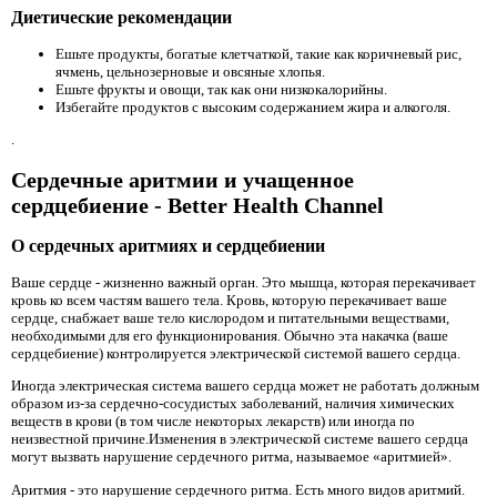
Диетические рекомендации
Ешьте продукты, богатые клетчаткой, такие как коричневый рис,
ячмень, цельнозерновые и овсяные хлопья.
Ешьте фрукты и овощи, так как они низкокалорийны.
Избегайте продуктов с высоким содержанием жира и алкоголя.
.
Сердечные аритмии и учащенное
сердцебиение - Better Health Channel
О сердечных аритмиях и сердцебиении
Ваше сердце - жизненно важный орган. Это мышца, которая перекачивает
кровь ко всем частям вашего тела. Кровь, которую перекачивает ваше
сердце, снабжает ваше тело кислородом и питательными веществами,
необходимыми для его функционирования. Обычно эта накачка (ваше
сердцебиение) контролируется электрической системой вашего сердца.
Иногда электрическая система вашего сердца может не работать должным
образом из-за сердечно-сосудистых заболеваний, наличия химических
веществ в крови (в том числе некоторых лекарств) или иногда по
неизвестной причине.Изменения в электрической системе вашего сердца
могут вызвать нарушение сердечного ритма, называемое «аритмией».
Аритмия - это нарушение сердечного ритма. Есть много видов аритмий.