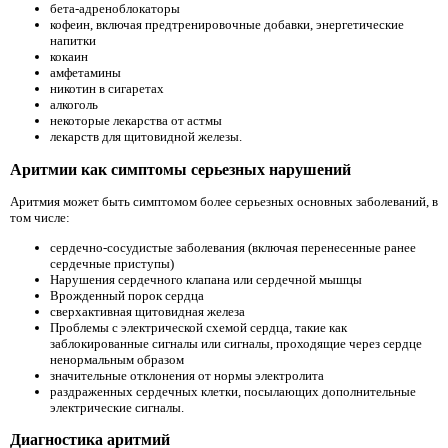
бета-адреноблокаторы
кофеин, включая предтренировочные добавки, энергетические
напитки
кокаин
амфетамины
никотин в сигаретах
алкоголь
некоторые лекарства от астмы
лекарств для щитовидной железы.
Аритмии как симптомы серьезных нарушений
Аритмия может быть симптомом более серьезных основных заболеваний, в
том числе:
сердечно-сосудистые заболевания (включая перенесенные ранее
сердечные приступы)
Нарушения сердечного клапана или сердечной мышцы
Врожденный порок сердца
сверхактивная щитовидная железа
Проблемы с электрической схемой сердца, такие как
заблокированные сигналы или сигналы, проходящие через сердце
ненормальным образом
значительные отклонения от нормы электролита
раздраженных сердечных клетки, посылающих дополнительные
электрические сигналы.
Диагностика аритмий