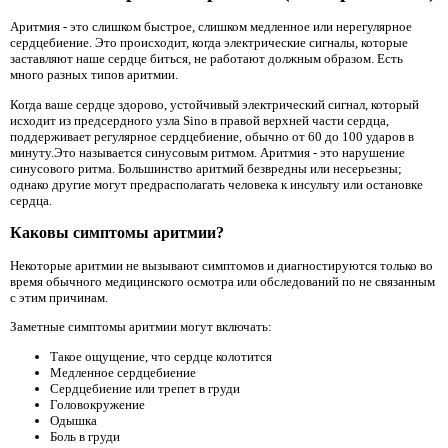
Аритмия - это слишком быстрое, слишком медленное или нерегулярное
сердцебиение. Это происходит, когда электрические сигналы, которые
заставляют наше сердце биться, не работают должным образом. Есть
много разных типов аритмии.
Когда ваше сердце здорово, устойчивый электрический сигнал, который
исходит из предсердного узла Sino в правой верхней части сердца,
поддерживает регулярное сердцебиение, обычно от 60 до 100 ударов в
минуту.Это называется синусовым ритмом. Аритмия - это нарушение
синусового ритма. Большинство аритмий безвредны или несерьезны;
однако другие могут предрасполагать человека к инсульту или остановке
сердца.
Каковы симптомы аритмии?
Некоторые аритмии не вызывают симптомов и диагностируются только во
время обычного медицинского осмотра или обследований по не связанным
с этим причинам.
Заметные симптомы аритмии могут включать:
Такое ощущение, что сердце колотится
Медленное сердцебиение
Сердцебиение или трепет в груди
Головокружение
Одышка
Боль в груди