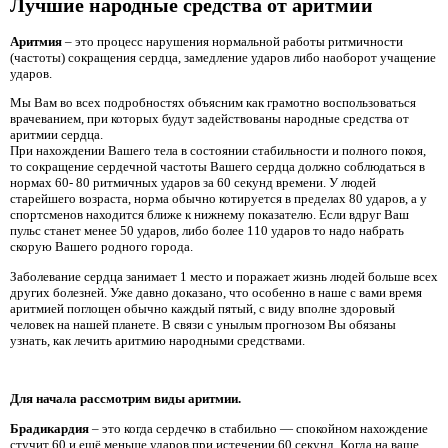
Лучшие народные средства от аритмии
Аритмия
– это процесс нарушения нормальной работы ритмичности
(частоты) сокращения сердца, замедление ударов либо наоборот учащение
ударов.
Мы Вам во всех подробностях объясним как грамотно воспользоваться
врачеванием, при которых будут задействованы народные средства от
аритмии сердца.
При нахождении Вашего тела в состоянии стабильности и полного покоя,
то сокращение сердечной частоты Вашего сердца должно соблюдаться в
нормах 60- 80 ритмичных ударов за 60 секунд времени. У людей
старейшего возраста, норма обычно котируется в пределах 80 ударов, а у
спортсменов находится ближе к нижнему показателю. Если вдруг Ваш
пульс станет менее 50 ударов, либо более 110 ударов то надо набрать
скорую Вашего родного города.
Заболевание сердца занимает 1 место и поражает жизнь людей больше всех
других болезней. Уже давно доказано, что особенно в наше с вами время
аритмией поглощен обычно каждый пятый, с виду вполне здоровый
человек на нашей планете. В связи с унылым прогнозом Вы обязаны
узнать, как лечить аритмию народными средствами.
Для начала рассмотрим виды аритмии.
Брадикардия
– это когда сердечко в стабильно — спокойном нахождение
стучит 60 и ещё меньше ударов при истечении 60 секунд. Когда на ваше