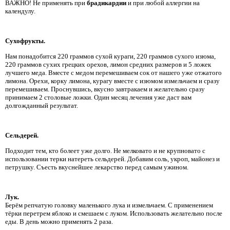
ВАЖНО! Не применять при
брадикардии
и при любой аллергии на
календулу.
Сухофрукты.
Нам понадобится 220 граммов сухой кураги, 220 граммов сухого изюма,
220 граммов сухих грецких орехов, лимон средних размеров и 5 ложек
лучшего меда. Вместе с медом перемешиваем сок от нашего уже отжатого
лимона. Орехи, корку лимона, курагу вместе с изюмом измельчаем и сразу
перемешиваем. Проснувшись, вкусно завтракаем и желательно сразу
принимаем 2 столовые ложки. Один месяц лечения уже даст вам
долгожданный результат.
Сельдерей.
Подходит тем, кто болеет уже долго. Не мелковато и не крупновато с
использовании терки натереть сельдерей. Добавим соль, укроп, майонез и
петрушку. Съесть вкуснейшее лекарство перед самым ужином.
Лук.
Берём репчатую головку маленького лука и измельчаем. С применением
тёрки перетрем яблоко и смешаем с луком. Использовать желательно после
еды. В день можно применять 2 раза.