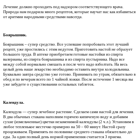
Лечение должно проходить под надзором соответствующего врача.
Природа нам подарила много рецептов, которые научат нас как избавиться
от аритмии народными средствами навсегда.
Боярышник.
Боярышник – супер средство. Все успевшие попробовать этот лучший
рецепт, уже простились с этим недугом. Приготовить настой не образует
большого труда. В аптеке приобретаем готовые настойки из спирта
валерианы, из спирта боярышника и из спирта пустырника. Надо все
между собой нормально смешать и после чего надо взболтать. На весь
целый день наше лекарство необходимо оставить внутри холодильника.
Буквально завтра средство уже готово. Принимать по утрам, обязательно в
обед и по вечерам всего по 1 чайной ложки. После истечение 1 месяца вы
уже забудете о существовании остальных таблеток.
Календула.
Календула — супер лечебное растение. Сделаем сами настой для лечения.
В два обычных стакана наполним горячею кипяченую воду и добавим
сухие (измельченные) цветки незаменимой календулы (2 ч.л.). Установим в
любое тепленькое местечко примерно на 50 – 60 минут. Настой сразу
процеживаем. Применять по половинке среднего стакана обязательно до
еды. За один полный день нормой применения считается 3 приема.