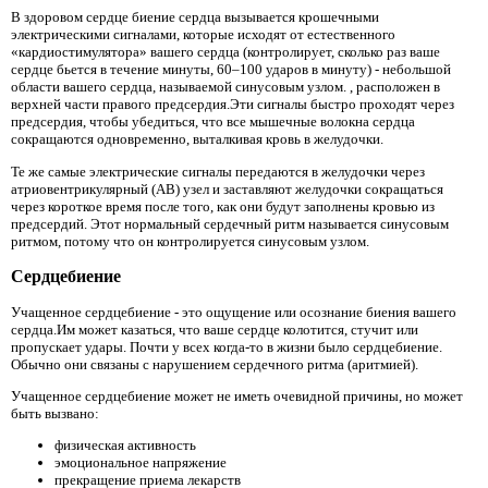
В здоровом сердце биение сердца вызывается крошечными
электрическими сигналами, которые исходят от естественного
«кардиостимулятора» вашего сердца (контролирует, сколько раз ваше
сердце бьется в течение минуты, 60–100 ударов в минуту) - небольшой
области вашего сердца, называемой синусовым узлом. , расположен в
верхней части правого предсердия.Эти сигналы быстро проходят через
предсердия, чтобы убедиться, что все мышечные волокна сердца
сокращаются одновременно, выталкивая кровь в желудочки.
Те же самые электрические сигналы передаются в желудочки через
атриовентрикулярный (АВ) узел и заставляют желудочки сокращаться
через короткое время после того, как они будут заполнены кровью из
предсердий. Этот нормальный сердечный ритм называется синусовым
ритмом, потому что он контролируется синусовым узлом.
Сердцебиение
Учащенное сердцебиение - это ощущение или осознание биения вашего
сердца.Им может казаться, что ваше сердце колотится, стучит или
пропускает удары. Почти у всех когда-то в жизни было сердцебиение.
Обычно они связаны с нарушением сердечного ритма (аритмией).
Учащенное сердцебиение может не иметь очевидной причины, но может
быть вызвано:
физическая активность
эмоциональное напряжение
прекращение приема лекарств