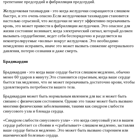
трепетание предсердий и фибрилляция предсердий.
Желудочковая тахикардия - это когда желудочки сокращаются слишком
быстро, и это очень опасно.Если желудочковая тахикардия становится
настолько серьезной, что желудочки не могут эффективно перекачивать
кровь, это может привести к фибрилляции желудочков. Это опасное для
жизни состояние возникает, когда электрический сигнал, который должен
вызывать сердцебиение, ведет себя беспорядочно и разделяется на
неконтролируемые «волны» вокруг желудочков. Это необходимо
немедленно исправить, иначе это может вызвать снижение артериального
давления, потерю сознания и даже смерть.
Брадикардия
Брадикардия - это когда ваше сердце бьется слишком медленно, обычно
менее 60 ударов в минуту.Это становится серьезным, когда ваше сердце
бьется так медленно, что не может перекачивать достаточно крови, чтобы
удовлетворить потребности вашего тела.
Брадикардия может быть нормальным явлением для вас и может быть
связано с физическим состоянием. Однако это также может быть вызвано
многими физическими заболеваниями, такими как синдром слабости
синусового узла и блокада сердца.
«Синдром слабости синусового узла» - это когда синусовый узел в вашем
сердце работает со сбоями и «срабатывает» слишком медленно, заставляя
ваше сердце биться медленно. Это может быть вызвано старением или
ишемической болезнью сердца.