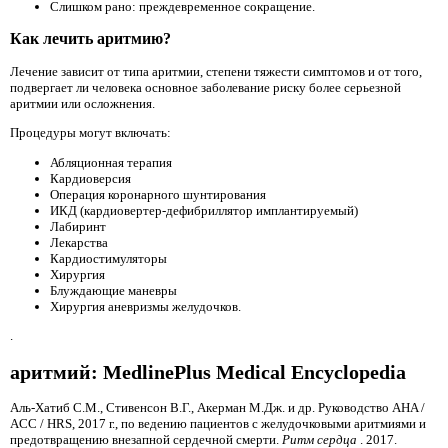
Слишком рано: преждевременное сокращение.
Как лечить аритмию?
Лечение зависит от типа аритмии, степени тяжести симптомов и от того,
подвергает ли человека основное заболевание риску более серьезной
аритмии или осложнения.
Процедуры могут включать:
Абляционная терапия
Кардиоверсия
Операция коронарного шунтирования
ИКД (кардиовертер-дефибриллятор имплантируемый)
Лабиринт
Лекарства
Кардиостимуляторы
Хирургия
Блуждающие маневры
Хирургия аневризмы желудочков.
.
аритмий: MedlinePlus Medical Encyclopedia
Аль-Хатиб С.М., Стивенсон В.Г., Акерман М.Дж. и др. Руководство AHA /
ACC / HRS, 2017 г., по ведению пациентов с желудочковыми аритмиями и
предотвращению внезапной сердечной смерти.
Ритм сердца
. 2017.