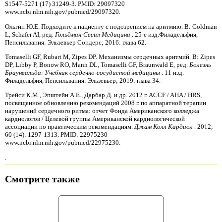
S1547-5271 (17) 31249-3. PMID: 29097320
www.ncbi.nlm.nih.gov/pubmed/29097320.
Ольгин Ю.Е. Подходите к пациенту с подозрением на аритмию. В: Goldman
L, Schafer AI, ред.
Гольдман-Сесил Медицина
. 25-е ​​изд.Филадельфия,
Пенсильвания: Эльзевьер Сондерс; 2016: глава 62.
Tomaselli GF, Rubart M, Zipes DP. Механизмы сердечных аритмий. В: Zipes
DP, Libby P, Bonow RO, Mann DL, Tomaselli GF, Braunwald E, ред.
Болезнь
Браунвальда: Учебник сердечно-сосудистой медицины
. 11 изд.
Филадельфия, Пенсильвания: Эльзевьер; 2019: глава 34.
Трейси К.М., Эпштейн А.Е., Дарбар Д. и др. 2012 г. ACCF / AHA / HRS,
посвященное обновлению рекомендаций 2008 г. по аппаратной терапии
нарушений сердечного ритма: отчет Фонда Американского колледжа
кардиологов / Целевой группы Американской кардиологической
ассоциации по практическим рекомендациям.
Джам Колл Кардиол
. 2012;
60 (14): 1297-1313. PMID: 22975230
www.ncbi.nlm.nih.gov/pubmed/22975230.
.
Смотрите также