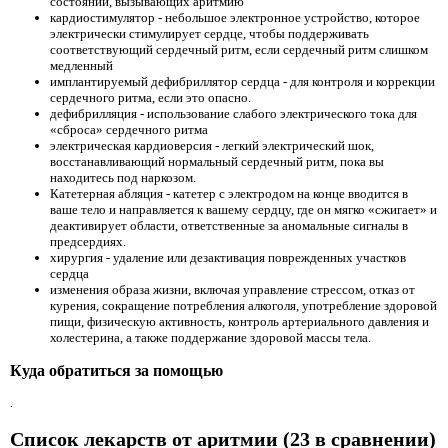
состояний, вызывающих аритмию
кардиостимулятор - небольшое электронное устройство, которое
электрически стимулирует сердце, чтобы поддерживать
соответствующий сердечный ритм, если сердечный ритм слишком
медленный
имплантируемый дефибриллятор сердца - для контроля и коррекции
сердечного ритма, если это опасно.
дефибрилляция - использование слабого электрического тока для
«сброса» сердечного ритма
электрическая кардиоверсия - легкий электрический шок,
восстанавливающий нормальный сердечный ритм, пока вы
находитесь под наркозом.
Катетерная абляция - катетер с электродом на конце вводится в
ваше тело и направляется к вашему сердцу, где он мягко «сжигает» и
деактивирует области, ответственные за аномальные сигналы в
предсердиях.
хирургия - удаление или дезактивация поврежденных участков
сердца
изменения образа жизни, включая управление стрессом, отказ от
курения, сокращение потребления алкоголя, употребление здоровой
пищи, физическую активность, контроль артериального давления и
холестерина, а также поддержание здоровой массы тела.
Куда обратиться за помощью
.
Список лекарств от аритмии (23 в сравнении)