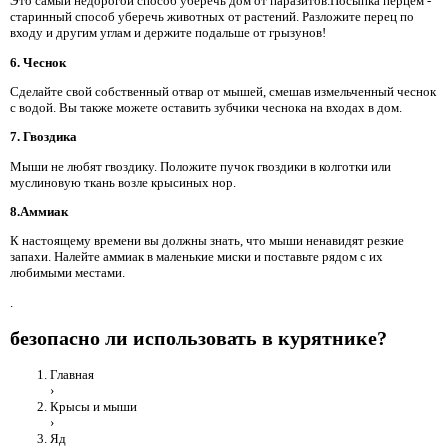
Это самый недорогой способ уберечь дом от паразитов.Посыпка перцем -
старинный способ уберечь животных от растений. Разложите перец по
входу и другим углам и держите подальше от грызунов!
6. Чеснок
Сделайте свой собственный отвар от мышей, смешав измельченный чеснок
с водой. Вы также можете оставить зубчики чеснока на входах в дом.
7. Гвоздика
Мыши не любят гвоздику. Положите пучок гвоздики в колготки или
муслиновую ткань возле крысиных нор.
8.Аммиак
К настоящему времени вы должны знать, что мыши ненавидят резкие
запахи. Налейте аммиак в маленькие миски и поставьте рядом с их
любимыми местами.
.
безопасно ли использовать в курятнике?
Главная
›
Крысы и мыши
›
Яд