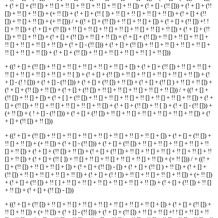
+ (! + [] + (!! []) + !! [] + !! [] + !! [] + !! [] + !! [] + !! []) + (! + [] - (!! [])) + (! + [] + (!!
[]) + !! [] + !! []) + (+ !! []) + (! + [] + (!! [ ]) + !! [] + !! [] + !! [] + !! []) + (! + [] + (!!
[]) + !! [] + !! []) + (+ !! [])) / + ((! + [] + (!! []) + !! [] + !! [] + []) + (! + [] + (!! []) +! !
[] + !! []) + (! + [] + (!! []) + !! [] + !! [] + !! [] + !! [] + !! [] + !! [] + !! []) + (! + [] + (!!
[]) + !! [] + !! []) + (! + [] + (!! []) + !! [] + !! []) + (! + [] + (!! []) + !! [] + !! [] + !! [] +
!! [] + !! [] + !! [] + !! []) + (! + [] - (!! [])) + (! + [] + (!! []) + !! [] + !! [] + !! [] + !! [] +
!! [] + !! [] + !! []) + (! + [] + (!! []) + !! [] + !! [] + !! [] + !! [ ] + !! []))
+ ((! + [] + (!! []) + !! [] + !! [] + !! [] + !! [] + !! [] + []) + (! + [] + (!! []) + !! [] + !! [] +
!! [] + !! [] + !! [] + !! [] + !! [ ]) + (! + [] + (!! []) + !! [] + !! [] + !! [] + !! [] + !! []) + (!
+ [] - (! ! [])) + (! + [] - (!! [])) + (! + [] + (!! []) + !! []) + (! + [] + (!! [] ) + !! [] + !! []) +
(! + [] + (!! []) + !! []) + (! + [] + (!! []) + !! [] + !! [] + !! [] + !! [] + !! [])) / + ((! + [] +
(!! []) + !! [] + []) + (! + [ ] + (!! []) + !! [] + !! [] + !! [] + !! [] + !! [] + !! [] + !! []) + (! +
[] + (!! []) + !! [] + !! [] + !! [] + !! [] + !! []) + (! + [] + (!! []) + !! [ ]) + (! + [] - (!! [])) +
(+ !! []) + ( ! + [] - (!! [])) + (! + [] + (!! []) + !! [] + !! [] + !! [] + !! [] + !! [] + !! []) + (!
+ [] + (!! []) + !! []))
+ ((! + [] + (!! []) + !! [] + !! [] + !! [] + !! [] + !! [] + !! [] + !! [] + []) + (! + [] + (!! []) +
!! [] + !! []) + (+ !! []) + (! + [] - (!! [])) + (! + [] + (!! []) + !! [] + !! [] + !! [] + !! [] + !!
[] + !! []) + (! + [] + (!! []) + !! []) + (! + [] + (!! []) + !! [] + !! [] + !! [] + !! [] + !! [] + !!
[] + !! []) + (! + [] + (!! [ ]) + !! [] + !! [] + !! [] + !! [] + !! [] + !! []) + (+ !! [])) / + ((! +
[] + (!! []) + !! [] + !! [] + []) + (! + [] + (!! []) - []) + (! + [] + (!! [] ) + !! []) + (! + [] +
(!! []) + !! [] + !! [] + !! [] + !! []) + (! + [] + (! ! []) + !! [] + !! [] + !! [] + !! []) + (+ !! [])
+ (! + [] + (!! []) + !! [ ] + !! [] + !! [] + !! [] + !! [] + !! [] + !! []) + (! + [] + (!! []) + !! []
+ !! []) + (! + [] + (!! []) - []))
+ ((! + [] + (!! []) + !! [] + !! [] + !! [] + !! [] + !! [] + !! [] + !! [] + []) + (! + [] + (!! []) +
!! [] + !! []) + (+ !! []) + (! + [] - (!! [])) + (! + [] + (!! []) + !! [] + !! [] +! ! [] + !! [] + !!