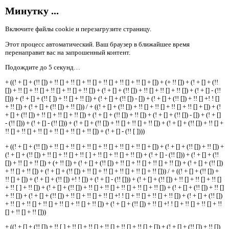
Минутку ...
Включите файлы cookie и перезагрузите страницу.
Этот процесс автоматический. Ваш браузер в ближайшее время
перенаправит вас на запрошенный контент.
Подождите до 5 секунд…
+ ((! + [] + (!! []) + !! [] + !! [] + !! [] + !! [] + !! [] + !! [] + []) + (+ !! []) + (! + [] + (!!
[]) + !! [] + !! [] + !! [] + !! [] + !! []) + (! + [] + (!! []) + !! [] + !! [] + !! []) + (! + [] - (!!
[])) + (! + [] + (!! [ ]) + !! [] + !! []) + (! + [] + (!! []) - []) + (! + [] + (!! []) + !! [] +! ! []
+ !! []) + (! + [] + (!! []) + !! [])) / + ((! + [] + (!! []) + !! [] + !! [] + !! [] + !! [] + []) + (!
+ [] + (!! []) + !! [] + !! [] + !! []) + (! + [] + (!! []) + !! []) + (! + [] + (!! []) - []) + (! + []
- (!! [])) + (! + [] - (!! [])) + (! + [] + (!! []) + !! [] + !! [] + !! []) + (! + [] + (!! []) + !! [] +
!! [] + !! [] + !! [] + !! [] + !! [] + !! []) + (! + [] - (!! [ ])))
+ ((! + [] + (!! []) + !! [] + !! [] + !! [] + !! [] + !! [] + !! [] + []) + (! + [] + (!! []) + !! []) +
(! + [] + (!! []) + !! [] + !! [] + !! [ ] + !! [] + !! [] + !! []) + (! + [] - (!! [])) + (! + [] + (!!
[]) + !! [] + !! []) + (+ !! []) + (! + [] + (!! []) + !! [] + !! [] + !! [] + !! []) + (! + [] + (!! [])
+ !! [] + !! []) + (! + [] + (!! []) + !! [] + !! [] + !! [] + !! [] + !! [])) / + ((! + [] + (!! []) +
!! [] + []) + (! + [] + (!! []) +! ! []) + (! + [] - (!! [])) + (! + [] + (!! []) + !! [] + !! [] + !! []
+ !! [ ] + !! []) + (! + [] + (!! []) + !! [] + !! [] + !! [] + !! [] + !! []) + (! + [] + (!! []) + !! []
+ !! []) + (! + [] + (!! []) + !! [] + !! [] + !! [] +! ! [] + !! [] + !! [] + !! []) + (! + [] + (!! [])
+ !! [] + !! [] + !! [] + !! [] + !! [] + !! []) + (! + [] + (!! []) + !! [] +! ! [] + !! [] + !! [] + !!
[] + !! [] + !! []))
+ ((! + [] + (!! []) + !! [ ] + !! [] + !! [] + !! [] + !! [] + !! [] + []) + (! + [] + (!! []) + !! [])