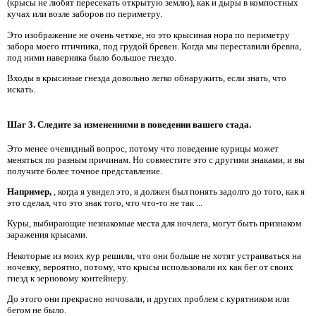
(крысы не любят пересекать открытую землю), как и дыры в компостных
кучах или возле заборов по периметру.
Это изображение не очень четкое, но это крысиная нора по периметру
забора моего птичника, под грудой бревен. Когда мы переставили бревна,
под ними наверняка было большое гнездо.
Входы в крысиные гнезда довольно легко обнаружить, если знать, что
искать.
Шаг 3. Следите за изменениями в поведении вашего стада.
Это менее очевидный вопрос, потому что поведение курицы может
меняться по разным причинам. Но совместите это с другими знаками, и вы
получите более точное представление.
Например,
, когда я увидел это, я должен был понять задолго до того, как я
это сделал, что это знак того, что что-то не так ...
Куры, выбирающие незнакомые места для ночлега, могут быть признаком
заражения крысами.
Некоторые из моих кур решили, что они больше не хотят устраиваться на
ночевку, вероятно, потому, что крысы использовали их как бег от своих
гнезд к зерновому контейнеру.
До этого они прекрасно ночовали, и других проблем с курятником или
бегом не было.