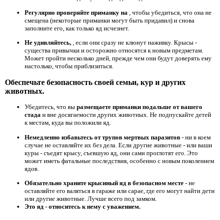
Регулярно проверяйте приманку на
, чтобы убедиться, что она не
смещена (некоторые приманки могут быть придавил) и снова
заполните его, как только яд исчезнет.
Не удивляйтесь,
, если они сразу не клюнут наживку. Крысы -
существа привычки и осторожно относятся к новым предметам.
Может пройти несколько дней, прежде чем они будут доверять ему
настолько, чтобы приблизиться.
Обеспечьте безопасность своей семьи, кур и других
животных.
Убедитесь, что вы
размещаете приманки подальше от вашего
стада
и вне досягаемости других животных. Не подпускайте детей
к местам, куда вы положили яд.
Немедленно избавьтесь от трупов мертвых паразитов
- ни в коем
случае не оставляйте их без дела. Если другие животные - или ваши
куры - съедят крысу, съевшую яд, они сами проглотят его. Это
может иметь фатальные последствия, особенно с новым поколением
ядов.
Обязательно храните крысиный яд в безопасном месте
- не
оставляйте его валяться в гараже или сарае, где его могут найти дети
или другие животные. Лучше всего под замком.
Это яд
- относитесь к нему с уважением.