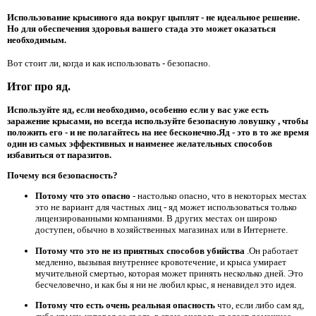
Использование крысиного яда вокруг цыплят - не идеальное решение.
Но для обеспечения здоровья вашего стада это может оказаться
необходимым.
Вот стоит ли, когда и как использовать - безопасно.
Итог про яд.
Используйте яд, если необходимо, особенно если у вас уже есть
заражение крысами, но всегда используйте безопасную ловушку
, чтобы
положить его - и не полагайтесь на нее бесконечно.Яд - это в то же время
один из самых эффективных и наименее желательных способов
избавиться от паразитов.
Почему вся безопасность?
Потому что это опасно
- настолько опасно, что в некоторых местах
это не вариант для частных лиц - яд может использоваться только
лицензированными компаниями. В других местах он широко
доступен, обычно в хозяйственных магазинах или в Интернете.
Потому что это не из приятных способов убийства
.Он работает
медленно, вызывая внутреннее кровотечение, и крыса умирает
мучительной смертью, которая может принять несколько дней. Это
бесчеловечно, и как бы я ни не любил крыс, я ненавидел это идея.
Потому что есть очень реальная опасность
что, если либо сам яд,