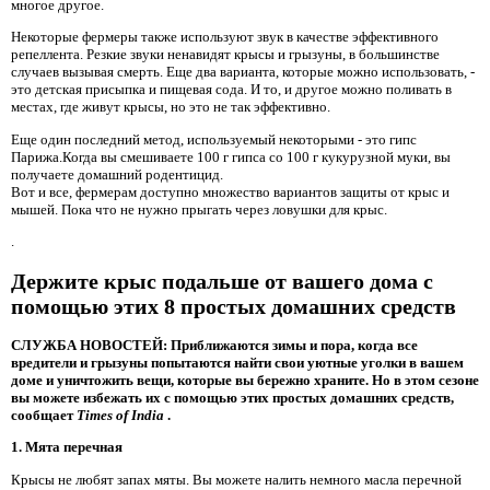
многое другое.
Некоторые фермеры также используют звук в качестве эффективного
репеллента. Резкие звуки ненавидят крысы и грызуны, в большинстве
случаев вызывая смерть. Еще два варианта, которые можно использовать, -
это детская присыпка и пищевая сода. И то, и другое можно поливать в
местах, где живут крысы, но это не так эффективно.
Еще один последний метод, используемый некоторыми - это гипс
Парижа.Когда вы смешиваете 100 г гипса со 100 г кукурузной муки, вы
получаете домашний родентицид.
Вот и все, фермерам доступно множество вариантов защиты от крыс и
мышей. Пока что не нужно прыгать через ловушки для крыс.
.
Держите крыс подальше от вашего дома с
помощью этих 8 простых домашних средств
СЛУЖБА НОВОСТЕЙ: Приближаются зимы и пора, когда все
вредители и грызуны попытаются найти свои уютные уголки в вашем
доме и уничтожить вещи, которые вы бережно храните. Но в этом сезоне
вы можете избежать их с помощью этих простых домашних средств,
сообщает
Times of India
.
1. Мята перечная
Крысы не любят запах мяты. Вы можете налить немного масла перечной