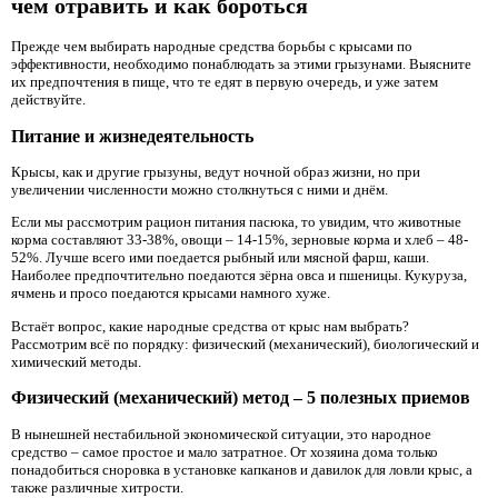
чем отравить и как бороться
Прежде чем выбирать народные средства борьбы с крысами по
эффективности, необходимо понаблюдать за этими грызунами. Выясните
их предпочтения в пище, что те едят в первую очередь, и уже затем
действуйте.
Питание и жизнедеятельность
Крысы, как и другие грызуны, ведут ночной образ жизни, но при
увеличении численности можно столкнуться с ними и днём.
Если мы рассмотрим рацион питания пасюка, то увидим, что животные
корма составляют 33-38%, овощи – 14-15%, зерновые корма и хлеб – 48-
52%. Лучше всего ими поедается рыбный или мясной фарш, каши.
Наиболее предпочтительно поедаются зёрна овса и пшеницы. Кукуруза,
ячмень и просо поедаются крысами намного хуже.
Встаёт вопрос, какие народные средства от крыс нам выбрать?
Рассмотрим всё по порядку: физический (механический), биологический и
химический методы.
Физический (механический) метод – 5 полезных приемов
В нынешней нестабильной экономической ситуации, это народное
средство – самое простое и мало затратное. От хозяина дома только
понадобиться сноровка в установке капканов и давилок для ловли крыс, а
также различные хитрости.