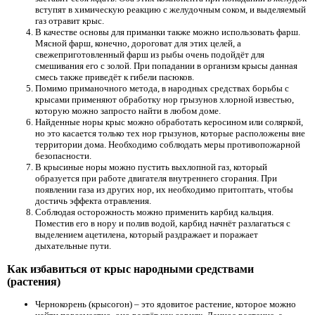
вступят в химическую реакцию с желудочным соком, и выделяемый
газ отравит крыс.
В качестве основы для приманки также можно использовать фарш.
Мясной фарш, конечно, дороговат для этих целей, а
свежеприготовленный фарш из рыбы очень подойдёт для
смешивания его с золой. При попадании в организм крысы данная
смесь также приведёт к гибели пасюков.
Помимо приманочного метода, в народных средствах борьбы с
крысами применяют обработку нор грызунов хлорной известью,
которую можно запросто найти в любом доме.
Найденные норы крыс можно обработать керосином или соляркой,
но это касается только тех нор грызунов, которые расположены вне
территории дома. Необходимо соблюдать меры противопожарной
безопасности.
В крысиные норы можно пустить выхлопной газ, который
образуется при работе двигателя внутреннего сгорания. При
появлении газа из других нор, их необходимо притоптать, чтобы
достичь эффекта отравления.
Соблюдая осторожность можно применить карбид кальция.
Поместив его в нору и полив водой, карбид начнёт разлагаться с
выделением ацетилена, который раздражает и поражает
дыхательные пути.
Как избавиться от крыс народными средствами
(растения)
Чернокорень (крысогон) – это ядовитое растение, которое можно