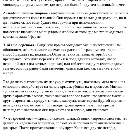
«погладку» рядом с местом, где недавно был обнаружен крысиный помет.
2 - нафталиновые шарики -
нафталиновые шарики действительно полезны
для отпугивания крыс и мышей. Они ядовиты не только для грызунов, но и
для человека, поэтому будьте осторожны при использовании
нафталиновых шариков. Опять же, при использовании этого метода просто
поместите шарики от моли рядом с любым местом, где могут находиться
крысы на вашей ферме.
3- Мята перечная -
Видя, что крысы обладают очень чувствительным
обонянием, использование ароматных растений, трав и масел - хороший
способ держать их подальше.Один из таких запахов, который они
презирают, - это мята перечная. Как и в предыдущих методах, масло
перечной мяты (на ватных шариках) или таблетки следует класть рядом с
тем местом, где ранее были замечены крысы или где, как вы знаете, они
живут.
Это должно вытолкнуть их наружу и отпугнуть, поскольку мята перечная
мгновенно воздействует на легкие крысы, убивая их в процессе. Мятная
зубная паста - также другой вариант, в то время как другие использовали
другие ароматные масла, такие как касторовое масло, гвоздичное масло и
другие ароматные продукты, такие как туалетные торты.Другой вариант -
перец из кухни, который производит едкий аромат, который крысы
ненавидят, и как только они вдыхают его в легкие, они умирают.
4 - Лавровый лист -
Крыс привлекает сладкий запах лавровых листьев, что
делает их идеальной ловушкой, поскольку лавровый лист очень токсичен
для крыс. После проглатывания они умрут. Как и все другие методы,