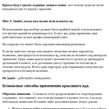
Крысы будут грызть куриные лапки и лапки
- вот почему куры не хотят
находиться где-то рядом с крысами.
Шаг 4. Знайте, когда вам нужно использовать яд.
Использование яда вообще должно быть крайней мерой, и использовать
его внутри зданий не рекомендуется. Если у вас дома заражение, вам
действительно нужен профессиональный совет.
Но снаружи это может быть хорошим начальным решением.
Если вы заметите гнездо или увидите несколько мелких паразитов,
возможно, вам придется использовать яд, пока вы не возьмете под контроль
заражение. Одна самка крысы может произвести от десяти до двенадцати
детенышей в помете, и ее детеныши смогут произвести потомство в
течение пяти недель. Всего одна пара крыс для спаривания очень быстро
превратится в большую колонию.
Не ждите
- действуйте немедленно.
Безопасные способы применения крысиного яда.
Обратите внимание
: Ссылки из этого раздела являются «партнерскими
ссылками», что означает, что если вы нажмете и купите что-то, я получу
небольшую комиссию без каких-либо дополнительных затрат для вас.
Всегда используйте одноразовые перчатки
каждый раз при работе