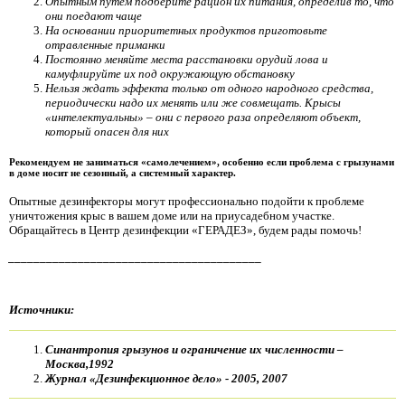
Опытным путём подберите рацион их питания, определив то, что
они поедают чаще
На основании приоритетных продуктов приготовьте
отравленные приманки
Постоянно меняйте места расстановки орудий лова и
камуфлируйте их под окружающую обстановку
Нельзя ждать эффекта только от одного народного средства,
периодически надо их менять или же совмещать. Крысы
«интелектуальны» – они с первого раза определяют объект,
который опасен для них
Рекомендуем не заниматься «самолечением», особенно если проблема с грызунами
в доме носит не сезонный, а системный характер.
Опытные дезинфекторы могут профессионально подойти к проблеме
уничтожения крыс в вашем доме или на приусадебном участке.
Обращайтесь в Центр дезинфекции «ГЕРАДЕЗ», будем рады помочь!
________________________________________
Источники:
Синантропия грызунов и ограничение их численности –
Москва,1992
Журнал «Дезинфекционное дело» - 2005, 2007