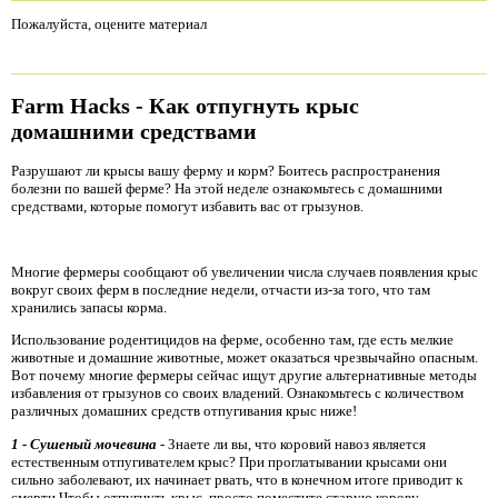
Пожалуйста, оцените материал
Farm Hacks - Как отпугнуть крыс
домашними средствами
Разрушают ли крысы вашу ферму и корм? Боитесь распространения
болезни по вашей ферме? На этой неделе ознакомьтесь с домашними
средствами, которые помогут избавить вас от грызунов.
Многие фермеры сообщают об увеличении числа случаев появления крыс
вокруг своих ферм в последние недели, отчасти из-за того, что там
хранились запасы корма.
Использование родентицидов на ферме, особенно там, где есть мелкие
животные и домашние животные, может оказаться чрезвычайно опасным.
Вот почему многие фермеры сейчас ищут другие альтернативные методы
избавления от грызунов со своих владений. Ознакомьтесь с количеством
различных домашних средств отпугивания крыс ниже!
1 - Сушеный мочевина
-
Знаете ли вы, что коровий навоз является
естественным отпугивателем крыс? При проглатывании крысами они
сильно заболевают, их начинает рвать, что в конечном итоге приводит к
смерти.Чтобы отпугнуть крыс, просто поместите старую корову