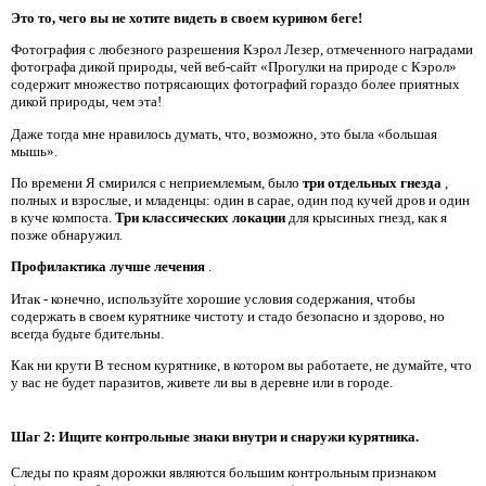
Это то, чего вы не хотите видеть в своем курином беге!
Фотография с любезного разрешения Кэрол Лезер, отмеченного наградами
фотографа дикой природы, чей веб-сайт «Прогулки на природе с Кэрол»
содержит множество потрясающих фотографий гораздо более приятных
дикой природы, чем эта!
Даже тогда мне нравилось думать, что, возможно, это была «большая
мышь».
По времени Я смирился с неприемлемым, было
три отдельных гнезда
,
полных и взрослые, и младенцы: один в сарае, один под кучей дров и один
в куче компоста.
Три классических локации
для крысиных гнезд, как я
позже обнаружил.
Профилактика лучше лечения
.
Итак - конечно, используйте хорошие условия содержания, чтобы
содержать в своем курятнике чистоту и стадо безопасно и здорово, но
всегда будьте бдительны.
Как ни крути В тесном курятнике, в котором вы работаете, не думайте, что
у вас не будет паразитов, живете ли вы в деревне или в городе.
Шаг 2: Ищите контрольные знаки внутри и снаружи курятника.
Следы по краям дорожки являются большим контрольным признаком