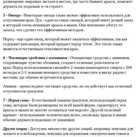
размещение лавровых листьев в местах, где часто бывают крысы, поможет
держать их подальше и «в страхе».
5 - Овощи -
Некоторые овощи также можно эффективно использовать для
отпугивания крыс.Лук - один из таких овощей, который имеет резкий запах
и который очень ненавидят крысы и мыши. Они мгновенно убегут от
запаха, что сделает его эффективным методом.
Перец - еще один овощ, который может оказаться эффективным, так как
содержит капсаицин, который придает перцу тепло. Это тепло также
является естественным отпугивателем крыс.
6 - Чистящие средства с аммиаком -
Очищающие средства с аммиаком,
сохраняющие чувство обоняния, создают отличные репелленты от
крыс.Перед использованием смешайте 2 чашки нашатырного спирта с 200
мл воды и 2-3 ложками моющего средства и поместите в миску рядом с
местами, где обычно встречаются крысы.
Аммиак - превосходное чистящее средство, но он действует как отличный
отпугиватель грызунов.
7 - Перья совы
- Естественный хищник грызунов, использующий перья
совы, которые были размещены по всей вашей ферме, гарантирует, что
крысы и мыши не захотят оставаться там надолго. Другой полезный
вариант - использование человеческих волос, поскольку крысы и мыши
обычно держатся подальше от хищников.
Другие опции -
Доступно множество других опций, например ловушки для
захвата и освобождения, ловушки для поражения электрическим током и