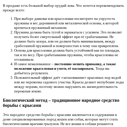
В продаже есть большой выбор орудий лова. Что хочется порекомендовать
прежде всего:
При выборе давилки или крысоловки посмотрите на упругость
пружины и вес деревянной или металлической основы, к которой
крепиться пружинный механизм.
Пружина должна быть тугой и заряжаться с усилием. Это позволит
получить более смертельный эффект при её срабатывании. Не
должно быть зазора, или он должен быть минимальным, между
сработанной пружиной и поверхностью к чему она прикреплена.
Основа для крысоловки должна быть устойчивой как по площади,
так и по весу. При срабатывании пружины, чтобы крысоловка не
отскакивала.
И самое немаловажное –
постоянно менять приманку, а также
положение крысоловки и уметь её маскировать
. Тогда вы
добьётесь результата.
Положительный эффект даёт «затапливание» крысиных нор водой
или же перекопка садового участка. Крысы делают неглубокие ходы
между норами, поэтому можно нарушить их жизнедеятельность
перекопав землю.
Биологический метод – традиционное народное средство
борьбы с крысами
Это народное средство борьбы с крысами заключается в содержании в
доме специализированных пород кошек или собак, которые могут стать
биологическими врагами грызунов. Не все кошки и собаки решаются