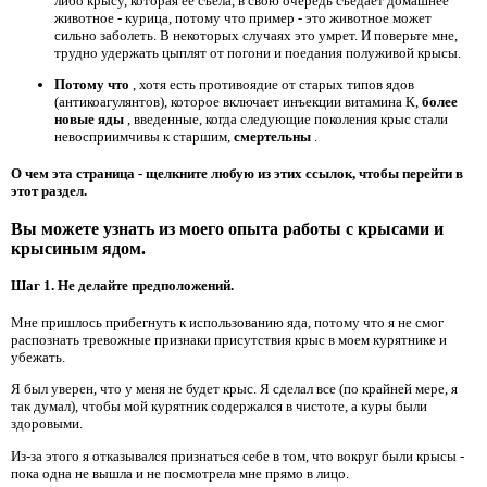
либо крысу, которая ее съела, в свою очередь съедает домашнее
животное - курица, потому что пример - это животное может
сильно заболеть. В некоторых случаях это умрет. И поверьте мне,
трудно удержать цыплят от погони и поедания полуживой крысы.
Потому что
, хотя есть противоядие от старых типов ядов
(антикоагулянтов), которое включает инъекции витамина К,
более
новые яды
, введенные, когда следующие поколения крыс стали
невосприимчивы к старшим,
смертельны
.
О чем эта страница - щелкните любую из этих ссылок, чтобы перейти в
этот раздел.
Вы можете узнать из моего опыта работы с крысами и
крысиным ядом.
Шаг 1. Не делайте предположений.
Мне пришлось прибегнуть к использованию яда, потому что я не смог
распознать тревожные признаки присутствия крыс в моем курятнике и
убежать.
Я был уверен, что у меня не будет крыс. Я сделал все (по крайней мере, я
так думал), чтобы мой курятник содержался в чистоте, а куры были
здоровыми.
Из-за этого я отказывался признаться себе в том, что вокруг были крысы -
пока одна не вышла и не посмотрела мне прямо в лицо.