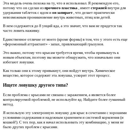
Эта модель очень похожа на ту, что я использовал. Я рекомендую его,
потому что он сделан из
прочного пластика
, имеет
стержней
внутри для
удержания таблеток с ядом и
он запирает
, что делает практически
невозможным проникновение внутрь животных, птиц или детей.
В нем содержится до 8 унций яда, а это значит, что вам не придется так
часто ловить наживку.
Единственное отличие от моего (кроме формы) в том, что у этого есть еще
«феромонный аттрактант» - запах, привлекающий грызунов.
Это важно, потому что крысам требуется время, чтобы привыкнуть к
новым объектам, поэтому вы можете обнаружить, что изначально они
избегают ловушки.
Как только они к этому привыкнут, они войдут внутрь. Химическое
вещество, которое содержит эта ловушка, ускорит этот процесс.
Ищете ловушку другого типа?
Если проблема с крысами не связана с заражением, а является более
контролируемой проблемой, не используйте яд. Найдите более гуманный
метод.
Я использую эту электронную ловушку для крыс в сочетании с хорошими
условиями содержания и надежным хранением и системой кормления (и
кошкой!). С тех пор, как я начал использовать эту комбинацию, у меня не
было других проблем с крысами.