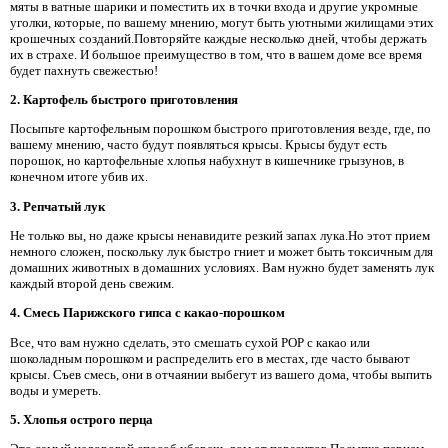
мяты в ватные шарики и поместить их в точки входа и другие укромные
уголки, которые, по вашему мнению, могут быть уютными жилищами этих
крошечных созданий.Повторяйте каждые несколько дней, чтобы держать
их в страхе. И большое преимущество в том, что в вашем доме все время
будет пахнуть свежестью!
2. Картофель быстрого приготовления
Посыпьте картофельным порошком быстрого приготовления везде, где, по
вашему мнению, часто будут появляться крысы. Крысы будут есть
порошок, но картофельные хлопья набухнут в кишечнике грызунов, в
конечном итоге убив их.
3. Репчатый лук
Не только вы, но даже крысы ненавидите резкий запах лука.Но этот прием
немного сложен, поскольку лук быстро гниет и может быть токсичным для
домашних животных в домашних условиях. Вам нужно будет заменять лук
каждый второй день свежим.
4. Смесь Парижского гипса с какао-порошком
Все, что вам нужно сделать, это смешать сухой POP с какао или
шоколадным порошком и распределить его в местах, где часто бывают
крысы. Съев смесь, они в отчаянии выбегут из вашего дома, чтобы выпить
воды и умереть.
5. Хлопья острого перца