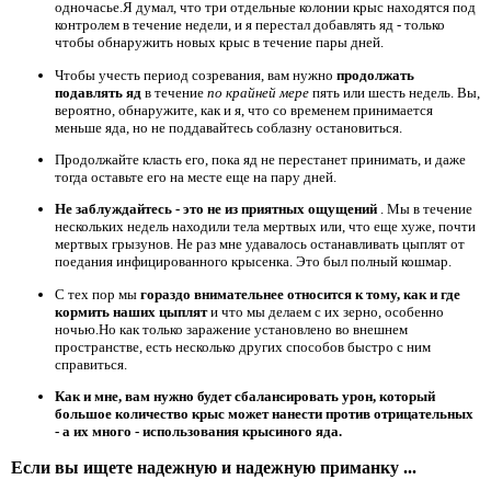
одночасье.Я думал, что три отдельные колонии крыс находятся под
контролем в течение недели, и я перестал добавлять яд - только
чтобы обнаружить новых крыс в течение пары дней.
Чтобы учесть период созревания, вам нужно
продолжать
подавлять яд
в течение
по крайней мере
пять или шесть недель. Вы,
вероятно, обнаружите, как и я, что со временем принимается
меньше яда, но не поддавайтесь соблазну остановиться.
Продолжайте класть его, пока яд не перестанет принимать, и даже
тогда оставьте его на месте еще на пару дней.
Не заблуждайтесь - это не из приятных ощущений
. Мы в течение
нескольких недель находили тела мертвых или, что еще хуже, почти
мертвых грызунов. Не раз мне удавалось останавливать цыплят от
поедания инфицированного крысенка. Это был полный кошмар.
С тех пор мы
гораздо внимательнее относится к тому, как и где
кормить наших цыплят
и что мы делаем с их зерно, особенно
ночью.Но как только заражение установлено во внешнем
пространстве, есть несколько других способов быстро с ним
справиться.
Как и мне, вам нужно будет сбалансировать урон, который
большое количество крыс может нанести против отрицательных
- а их много - использования крысиного яда.
Если вы ищете надежную и надежную приманку ...