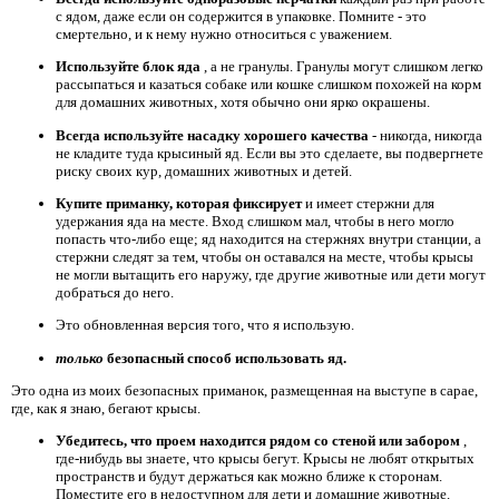
с ядом, даже если он содержится в упаковке. Помните - это
смертельно, и к нему нужно относиться с уважением.
Используйте блок яда
, а не гранулы. Гранулы могут слишком легко
рассыпаться и казаться собаке или кошке слишком похожей на корм
для домашних животных, хотя обычно они ярко окрашены.
Всегда используйте насадку хорошего качества
- никогда, никогда
не кладите туда крысиный яд. Если вы это сделаете, вы подвергнете
риску своих кур, домашних животных и детей.
Купите приманку, которая фиксирует
и имеет стержни для
удержания яда на месте. Вход слишком мал, чтобы в него могло
попасть что-либо еще; яд находится на стержнях внутри станции, а
стержни следят за тем, чтобы он оставался на месте, чтобы крысы
не могли вытащить его наружу, где другие животные или дети могут
добраться до него.
Это обновленная версия того, что я использую.
только
безопасный способ использовать яд.
Это одна из моих безопасных приманок, размещенная на выступе в сарае,
где, как я знаю, бегают крысы.
Убедитесь, что проем находится рядом со стеной или забором
,
где-нибудь вы знаете, что крысы бегут. Крысы не любят открытых
пространств и будут держаться как можно ближе к сторонам.
Поместите его в недоступном для дети и домашние животные.