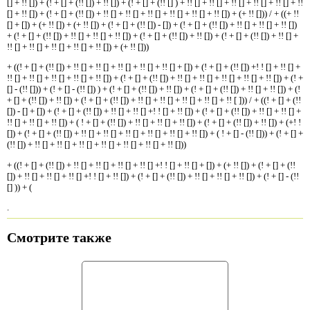
[] + !! []) + (! + [] + (!! []) + !! []) + (! + [] + (!! [] ) + !! [] + !! [] + !! [] + !! [] + !! [] + !!
[] + !! []) + (! + [] + (!! []) + !! [] + !! [] + !! [] + !! [] + !! [] + !! []) + (+ !! [])) / + ((+ !!
[] + []) + (+ !! []) + (+ !! []) + (! + [] + (!! []) - []) + (! + [] + (!! []) + !! [] + !! [] + !! [])
+ (! + [] + (!! []) + !! [] + !! [] + !! []) + (! + [] + (!! []) + !! []) + (! + [] + (!! []) + !! [] +
!! [] + !! [] + !! [] + !! [] + !! []) + (+ !! []))
+ ((! + [] + (!! []) + !! [] + !! [] + !! [] + !! [] + !! [] + []) + (! + [] + (!! []) +! ! [] + !! [] +
!! [] + !! [] + !! [] + !! [] + !! []) + (! + [] + (!! []) + !! [] + !! [] + !! [] + !! [] + !! []) + (! +
[] - (!! [])) + (! + [] - (!! []) ) + (! + [] + (!! []) + !! []) + (! + [] + (!! []) + !! [] + !! []) + (!
+ [] + (!! []) + !! []) + (! + [] + (!! []) + !! [] + !! [] + !! [] + !! [] + !! [ ])) / + ((! + [] + (!!
[]) - [] + []) + (! + [] + (!! []) + !! [] + !! [] +! ! [] + !! []) + (! + [] + (!! []) + !! [] + !! [] +
!! [] + !! [] + !! []) + ( ! + [] + (!! []) + !! [] + !! [] + !! []) + (! + [] + (!! []) + !! []) + (+! !
[]) + (! + [] + (!! []) + !! [] + !! [] + !! [] + !! [] + !! [] + !! []) + ( ! + [] - (!! [])) + (! + [] +
(!! []) + !! [] + !! [] + !! [] + !! [] + !! [] + !! [] + !! []))
+ ((! + [] + (!! []) + !! [] + !! [] + !! [] + !! [] +! ! [] + !! [] + []) + (+ !! []) + (! + [] + (!!
[]) + !! [] + !! [] + !! [] +! ! [] + !! []) + (! + [] + (!! []) + !! [] + !! [] + !! []) + (! + [] - (!!
[] )) + (
.
Смотрите также