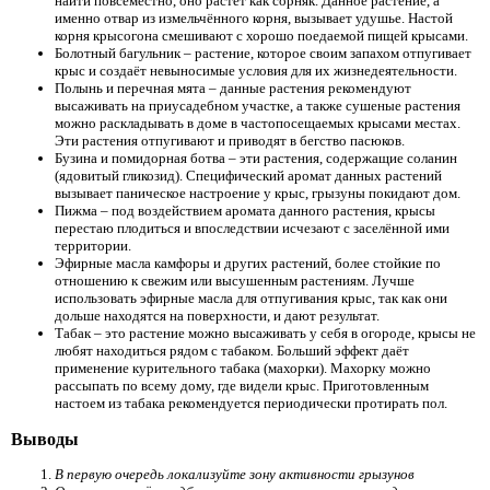
найти повсеместно, оно растёт как сорняк. Данное растение, а
именно отвар из измельчённого корня, вызывает удушье. Настой
корня крысогона смешивают с хорошо поедаемой пищей крысами.
Болотный багульник – растение, которое своим запахом отпугивает
крыс и создаёт невыносимые условия для их жизнедеятельности.
Полынь и перечная мята – данные растения рекомендуют
высаживать на приусадебном участке, а также сушеные растения
можно раскладывать в доме в частопосещаемых крысами местах.
Эти растения отпугивают и приводят в бегство пасюков.
Бузина и помидорная ботва – эти растения, содержащие соланин
(ядовитый гликозид). Специфический аромат данных растений
вызывает паническое настроение у крыс, грызуны покидают дом.
Пижма – под воздействием аромата данного растения, крысы
перестаю плодиться и впоследствии исчезают с заселённой ими
территории.
Эфирные масла камфоры и других растений, более стойкие по
отношению к свежим или высушенным растениям. Лучше
использовать эфирные масла для отпугивания крыс, так как они
дольше находятся на поверхности, и дают результат.
Табак – это растение можно высаживать у себя в огороде, крысы не
любят находиться рядом с табаком. Больший эффект даёт
применение курительного табака (махорки). Махорку можно
рассыпать по всему дому, где видели крыс. Приготовленным
настоем из табака рекомендуется периодически протирать пол.
Выводы
В первую очередь локализуйте зону активности грызунов