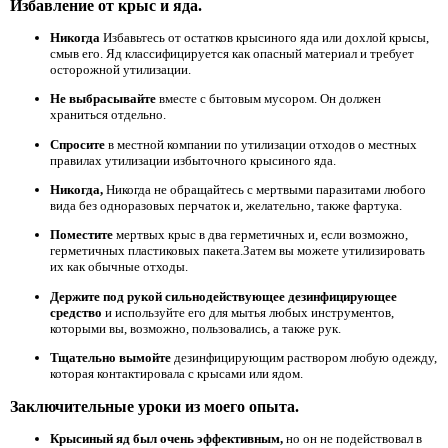
Избавление от крыс и яда.
Никогда
Избавьтесь от остатков крысиного яда или дохлой крысы,
смыв его. Яд классифицируется как опасный материал и требует
осторожной утилизации.
Не выбрасывайте
вместе с бытовым мусором. Он должен
храниться отдельно.
Спросите
в местной компании по утилизации отходов о местных
правилах утилизации избыточного крысиного яда.
Никогда,
Никогда не обращайтесь с мертвыми паразитами любого
вида без одноразовых перчаток и, желательно, также фартука.
Поместите
мертвых крыс в два герметичных и, если возможно,
герметичных пластиковых пакета.Затем вы можете утилизировать
их как обычные отходы.
Держите под рукой сильнодействующее дезинфицирующее
средство
и используйте его для мытья любых инструментов,
которыми вы, возможно, пользовались, а также рук.
Тщательно вымойте
дезинфицирующим раствором любую одежду,
которая контактировала с крысами или ядом.
Заключительные уроки из моего опыта.
Крысиный яд был очень эффективным,
но он не подействовал в