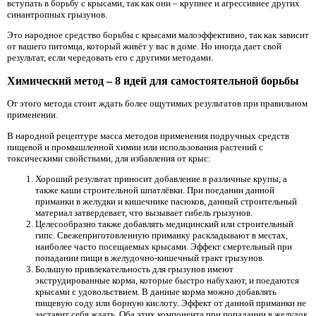
вступать в борьбу с крысами, так как они – крупнее и агрессивнее других
синантропных грызунов.
Это народное средство борьбы с крысами малоэффективно, так как зависит
от вашего питомца, который живёт у вас в доме. Но иногда дает свой
результат, если чередовать его с другими методами.
Химический метод – 8 идей для самостоятельной борьбы
От этого метода стоит ждать более ощутимых результатов при правильном
применении.
В народной рецептуре масса методов применения подручных средств
пищевой и промышленной химии или использования растений с
токсическими свойствами, для избавления от крыс:
Хороший результат приносит добавление в различные крупы, а
также каши строительной шпатлёвки. При поедании данной
приманки в желудки и кишечнике пасюков, данный строительный
материал затвердевает, что вызывает гибель грызунов.
Целесообразно также добавлять медицинский или строительный
гипс. Свежеприготовленную приманку раскладывают в местах,
наиболее часто посещаемых крысами. Эффект смертельный при
попадании пищи в желудочно-кишечный тракт грызунов.
Большую привлекательность для грызунов имеют
экструдированные корма, которые быстро набухают, и поедаются
крысами с удовольствием. В данные корма можно добавлять
пищевую соду или борную кислоту. Эффект от данной приманки не
заставит себя ждать. Оба этих компонента при попадании в желудок