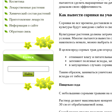
Косметика
пытаются сделать выращенные на да
доказали свою эффективность
Лекарственные растения
Химический состав растений
Как вывести сорняки на уча
Приготовление лекарств
Сорняки во все времена доставляли н
Информация о сайте
культуры будут заведомо слабее в св
Обратная связь
Культурные растения должны затрачи
условия. Многие пытаются вывести с
накопилось немало, можно выбрать п
В целом вред сорных трав для огоро
Поиск
отнимают влагу и питательные
затеняют полезные всходы, за
в запущенных случаях сорняк
Таким образом, заниматься уничтоже
всходы от гибели.
Пищевая сода
С небольшими сорными травами на о
Раствор делают максимально концент
30 см от обрабатываемой зоны.
Содой можно просто посыпать нежел