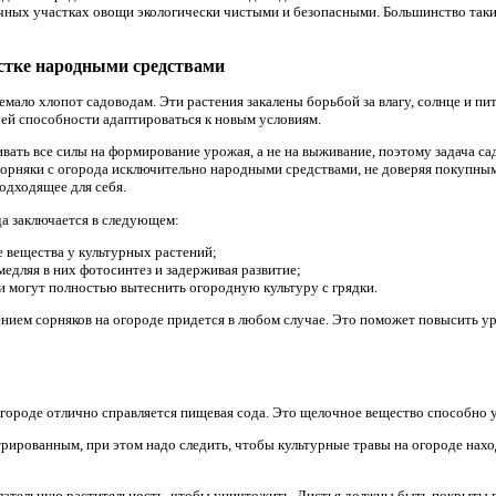
чных участках овощи экологически чистыми и безопасными. Большинство таки
стке народными средствами
емало хлопот садоводам. Эти растения закалены борьбой за влагу, солнце и п
оей способности адаптироваться к новым условиям.
вать все силы на формирование урожая, а не на выживание, поэтому задача са
орняки с огорода исключительно народными средствами, не доверяя покупным
одходящее для себя.
да заключается в следующем:
 вещества у культурных растений;
медляя в них фотосинтез и задерживая развитие;
и могут полностью вытеснить огородную культуру с грядки.
нием сорняков на огороде придется в любом случае. Это поможет повысить ур
городе отлично справляется пищевая сода. Это щелочное вещество способно 
рированным, при этом надо следить, чтобы культурные травы на огороде нахо
ательную растительность, чтобы уничтожить. Листья должны быть покрыты в