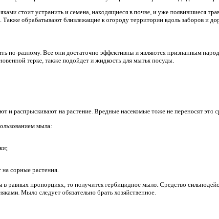
яками стоит устранить и семена, находящиеся в почве, и уже появившиеся тра
 Также обрабатывают близлежащие к огороду территории вдоль заборов и дор
ь по-разному. Все они достаточно эффективны и являются признанным наро
новенной терке, также подойдет и жидкость для мытья посуды.
т и распрыскивают на растение. Вредные насекомые тоже не переносят это с
пользованием мыла:
ки;
 на сорные растения.
 в равных пропорциях, то получится гербицидное мыло. Средство сильнодей
яками. Мыло следует обязательно брать хозяйственное.