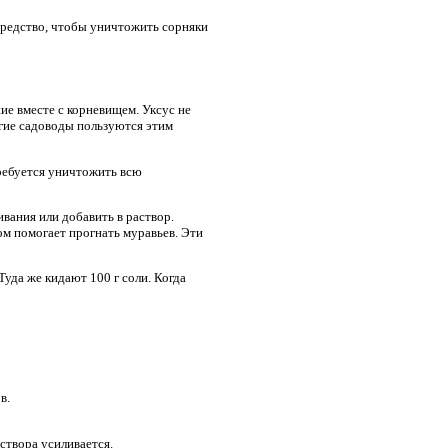
 средство, чтобы уничтожить сорняки
е вместе с корневищем. Уксус не
огие садоводы пользуются этим
требуется уничтожить всю
вания или добавить в раствор.
ом помогает прогнать муравьев. Эти
Туда же кидают 100 г соли. Когда
в.
створа усиливается.