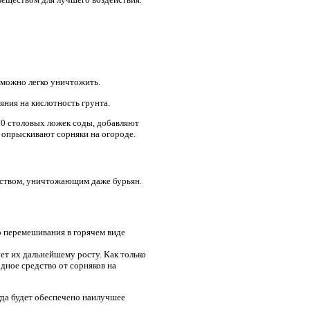
 можно легко уничтожить.
яния на кислотность грунта.
10 столовых ложек соды, добавляют
 опрыскивают сорняки на огороде.
дством, уничтожающим даже бурьян.
о перемешивания в горячем виде
ет их дальнейшему росту. Как только
одное средство от сорняков на
огда будет обеспечено наилучшее