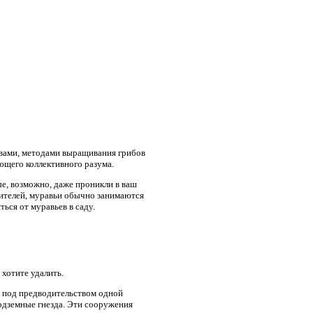
твами, методами выращивания грибов
яющего коллективного разума.
ые, возможно, даже проникли в ваш
едителей, муравьи обычно занимаются
ться от муравьев в саду.
 хотите удалить.
в под предводительством одной
одземные гнезда. Эти сооружения