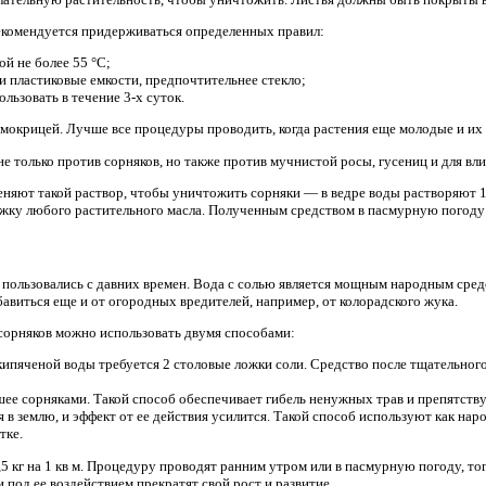
екомендуется придерживаться определенных правил:
й не более 55 °С;
и пластиковые емкости, предпочтительнее стекло;
льзовать в течение 3-х суток.
 мокрицей. Лучше все процедуры проводить, когда растения еще молодые и их
е только против сорняков, но также против мучнистой росы, гусениц и для вли
еняют такой раствор, чтобы уничтожить сорняки — в ведре воды растворяют 
ожку любого растительного масла. Полученным средством в пасмурную погоду
 пользовались с давних времен. Вода с солью является мощным народным сре
авиться еще и от огородных вредителей, например, от колорадского жука.
 сорняков можно использовать двумя способами:
 кипяченой воды требуется 2 столовые ложки соли. Средство после тщательног
ее сорняками. Такой способ обеспечивает гибель ненужных трав и препятству
 в землю, и эффект от ее действия усилится. Такой способ используют как нар
тке.
,5 кг на 1 кв м. Процедуру проводят ранним утром или в пасмурную погоду, т
 под ее воздействием прекратят свой рост и развитие.