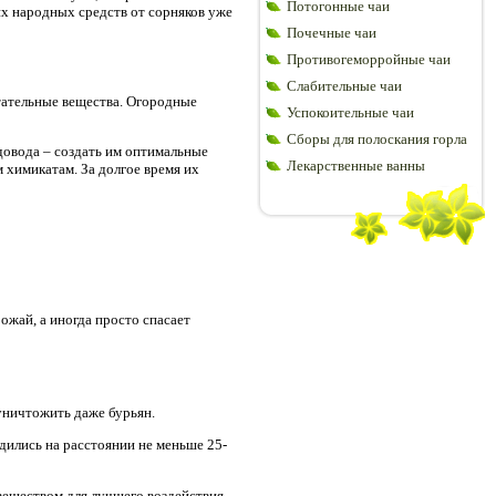
Потогонные чаи
х народных средств от сорняков уже
Почечные чаи
Противогеморройные чаи
Слабительные чаи
итательные вещества. Огородные
Успокоительные чаи
Сборы для полоскания горла
довода – создать им оптимальные
Лекарственные ванны
 химикатам. За долгое время их
ожай, а иногда просто спасает
уничтожить даже бурьян.
дились на расстоянии не меньше 25-
еществом для лучшего воздействия.