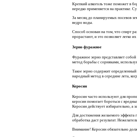
Крепкий алкоголь тоже поможет в бор
нередко применяется на практике. Су
За месяц до планируемых посевов зе
ведро воды.
Способ основан на том, что спирт р
прорастают, и это позволяет легко и
Зерно фуражное
Фуражное зерно представляет собой
метод борьбы с сорняками, использу
Такое зерно содержит определенный т
народный метод в середине лета, ког
Керосин
Керосин часто используют для пропо
керосин помогает бороться с вредн
Керосин действует избирательно, а з
Для достижения желаемого эффекта г
обработка даст результат. Нежелатель
Внимание! Керосин обязательно долж