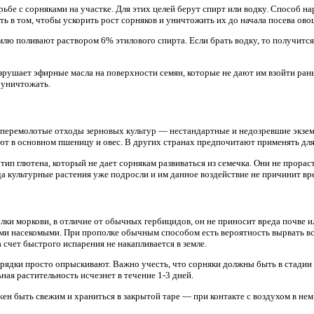
ьбе с сорняками на участке. Для этих целей берут спирт или водку. Способ на
ть в том, чтобы ускорить рост сорняков и уничтожить их до начала посева ово
млю поливают раствором 6% этилового спирта. Если брать водку, то получится
азрушает эфирные масла на поверхности семян, которые не дают им взойти ра
х уничтожать.
 перемолотые отходы зерновых культур — нестандартные и недозревшие экзем
ют в основном пшеницу и овес. В других странах предпочитают применять дл
ип глютена, который не дает сорнякам развиваться из семечка. Они не прорас
да культурные растения уже подросли и им данное воздействие не причинит вр
лки моркови, в отличие от обычных гербицидов, он не приносит вреда почве и
ыми насекомыми. При прополке обычным способом есть вероятность вырвать в
а счет быстрого испарения не накапливается в земле.
рядки просто опрыскивают. Важно учесть, что сорняки должны быть в стадии п
ная растительность исчезнет в течение 1-3 дней.
ен быть свежим и храниться в закрытой таре — при контакте с воздухом в не