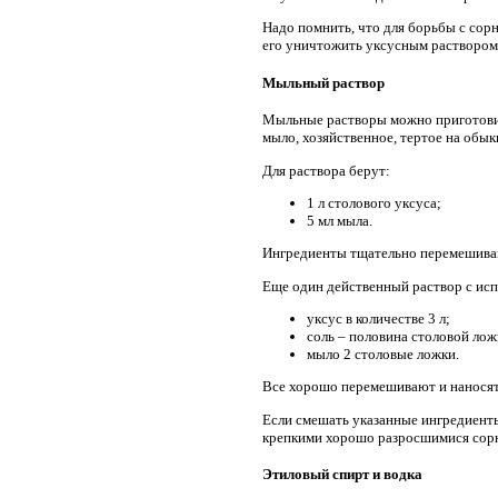
Надо помнить, что для борьбы с сорн
его уничтожить уксусным раствором.
Мыльный раствор
Мыльные растворы можно приготовит
мыло, хозяйственное, тертое на обык
Для раствора берут:
1 л столового уксуса;
5 мл мыла.
Ингредиенты тщательно перемешиваю
Еще один действенный раствор с ис
уксус в количестве 3 л;
соль – половина столовой лож
мыло 2 столовые ложки.
Все хорошо перемешивают и наносят
Если смешать указанные ингредиенты
крепкими хорошо разросшимися сорн
Этиловый спирт и водка