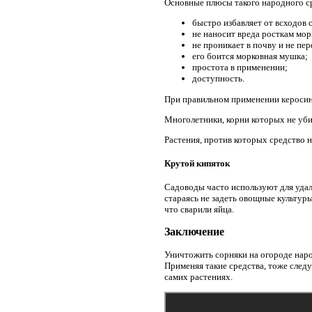
Основные плюсы такого народного ср
быстро избавляет от всходов 
не наносит вреда росткам мор
не проникает в почву и не пе
его боится морковная мушка;
простота в применении;
доступность.
При правильном применении керосин 
Многолетники, корни которых не уби
Растения, против которых средство 
Крутой кипяток
Садоводы часто используют для удал
стараясь не задеть овощные культуры
что сварили яйца.
Заключение
Уничтожить сорняки на огороде народ
Применяя такие средства, тоже след
самих растениях.