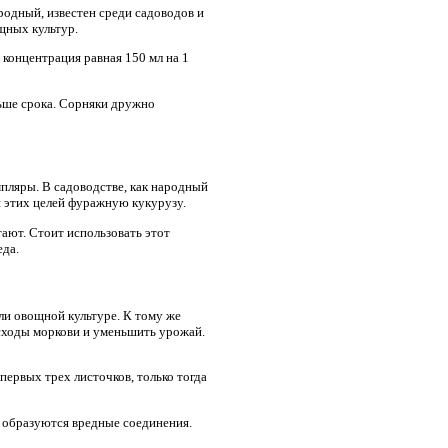
родный, известен среди садоводов и
щных культур.
 концентрация равная 150 мл на 1
ньше срока. Сорняки дружно
пляры. В садоводстве, как народный
я этих целей фуражную кукурузу.
тают. Стоит использовать этот
еда.
ли овощной культуре. К тому же
сходы моркови и уменьшить урожай.
ервых трех листочков, только тогда
м образуются вредные соединения.