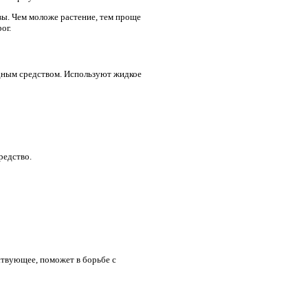
вы. Чем моложе растение, тем проще
ог.
дным средством. Используют жидкое
редство.
ствующее, поможет в борьбе с