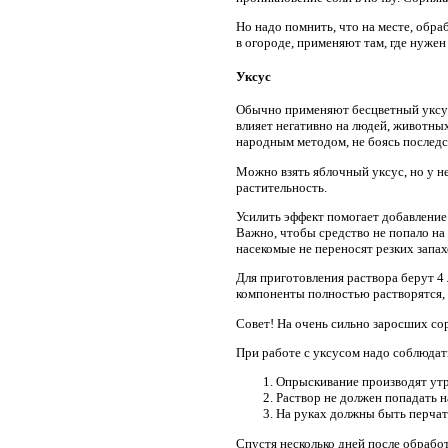
Но надо помнить, что на месте, обр
в огороде, применяют там, где нужен
Уксус
Обычно применяют бесцветный уксус 
влияет негативно на людей, животных
народным методом, не боясь последс
Можно взять яблочный уксус, но у не
растительность.
Усилить эффект помогает добавление 
Важно, чтобы средство не попало на
насекомые не переносят резких запах
Для приготовления раствора берут 4 
компоненты полностью растворятся, 
Совет! На очень сильно заросших со
При работе с уксусом надо соблюдат
Опрыскивание производят утр
Раствор не должен попадать на
На руках должны быть перчатк
Спустя несколько дней после обрабо