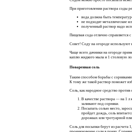
При приготовлении раствора соды р
вода должна быть температуро
не подходят металлические ил
полученный раствор надо испо
Пищевая сода отлично справляется с
Совет! Соду на огороде используют н
Чаще всего дачники на огороде прим
каплю жидкого мыла и 1 столовую л
Поваренная соль
Таким способом борьбы с сорняками
К тому же такой раствор поможет изб
Соль, как народное средство против
В качестве раствора — на 1 л
заливают под сорняки.
Посыпать солью место, заросш
пройдет дождь, соль впитается
дорожках или тротуарной пли
Соль для посыпки берут из расчета 1
проникновение соли в почву. Сорняки