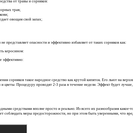
едства от травы и сорняков:
сорных трав;
кови;
редает овощам свой запах;
не представляет опасности и эффективно избавляет от таких сорняков как:
ть керосином:
не эффективно:
ения сорняков такое народное средство как крутой кипяток. Его льют на верх
 и цветы. Процедуру проводят 2-3 раза в течение недели. Эффект будет лучше, 
ными средствами вполне просто и реально. Из всего их разнообразия какое-т
ует соблюдать меры предосторожности, но при этом быть уверенными, что вред