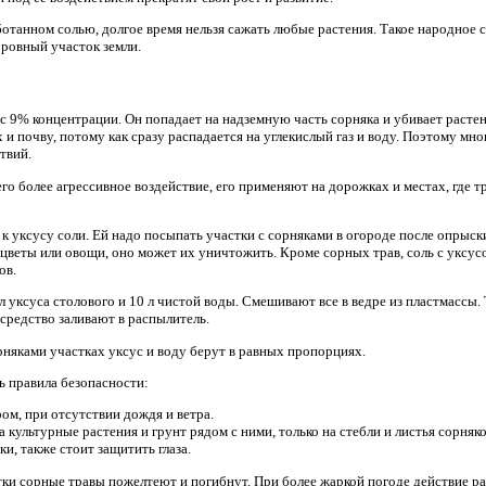
аботанном солью, долгое время нельзя сажать любые растения. Такое народное
 ровный участок земли.
9% концентрации. Он попадает на надземную часть сорняка и убивает растени
 и почву, потому как сразу распадается на углекислый газ и воду. Поэтому мн
твий.
го более агрессивное воздействие, его применяют на дорожках и местах, где 
к уксусу соли. Ей надо посыпать участки с сорняками в огороде после опрыски
 цветы или овощи, оно может их уничтожить. Кроме сорных трав, соль с уксус
ов.
л уксуса столового и 10 л чистой воды. Смешивают все в ведре из пластмассы. 
средство заливают в распылитель.
рняками участках уксус и воду берут в равных пропорциях.
ь правила безопасности:
ом, при отсутствии дождя и ветра.
 культурные растения и грунт рядом с ними, только на стебли и листья сорняко
и, также стоит защитить глаза.
тки сорные травы пожелтеют и погибнут. При более жаркой погоде действие ра