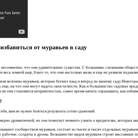
к избавиться от муравьев в саду
, несомненно, что они удивительные существа. С большими, сложными общес
и весь земной шар, благо то, что они настолько малы и еще не развили подавл
тили колонны муравьев, которые бегают взад и вперед по вашему саду.Некотор
ь еще, на что они могут надеть свои челюсти. Как и большинство садовых вр
Если они становятся неприятностью, самое время начать спрашивать, как избави
?
 себя, вам не нужно бояться результата сотни сражений.
ерно драматичной, но она помогает немного узнать о вредителях, которых вы
азывают сообществом муравьев, состоит из тысяч и тысяч отдельных муравье
е рабочие, солдаты и дроны. Большинство видов муравьев строят массивные п