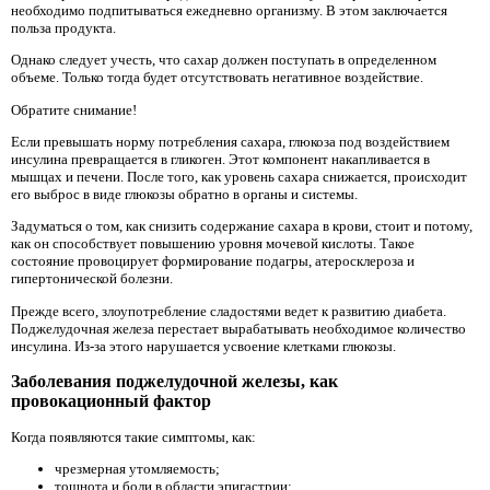
необходимо подпитываться ежедневно организму. В этом заключается
польза продукта.
Однако следует учесть, что сахар должен поступать в определенном
объеме. Только тогда будет отсутствовать негативное воздействие.
Обратите снимание!
Если превышать норму потребления сахара, глюкоза под воздействием
инсулина превращается в гликоген. Этот компонент накапливается в
мышцах и печени. После того, как уровень сахара снижается, происходит
его выброс в виде глюкозы обратно в органы и системы.
Задуматься о том, как снизить содержание сахара в крови, стоит и потому,
как он способствует повышению уровня мочевой кислоты. Такое
состояние провоцирует формирование подагры, атеросклероза и
гипертонической болезни.
Прежде всего, злоупотребление сладостями ведет к развитию диабета.
Поджелудочная железа перестает вырабатывать необходимое количество
инсулина. Из-за этого нарушается усвоение клетками глюкозы.
Заболевания поджелудочной железы, как
провокационный фактор
Когда появляются такие симптомы, как:
чрезмерная утомляемость;
тошнота и боли в области эпигастрии;