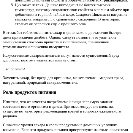
повышается мочевая кислота и образуется избыток триглицеридов.
Цикламат натрия. Данные ингредиент не боится высоких
температур, поэтому сохраняет свои свойства в полном объеме при
добавлении в горячий чай или кофе. Сладость Цикламата натрия не
выражена, например, по сравнению с сахарином. В некоторых
странах он запрещен еще с прошлого века.
Вот как без таблеток снизить сахар в крови можно достаточно быстро,
даже при наличии диабета. Однако следует помнить, что увлечение
заменителями способно привести к гипогликемии, повышенной
утомляемости и снижению иммунитета.
Искусственные сахарозаменители могут нанести существенный вред
здоровью, поэтому увлекаться ими не стоит.
Это полезно!
Заменить сахар, без вреда для организма, может стевия – медовая трава,
натуральный, природный сахаразоменитель.
Роль продуктов питания
Известно, что от качества потребляемой пищи напрямую зависит
состояние всего организма в целом. При высоком уровне глюкозы,
существуют некоторые рекомендации врачей в вопросах ежедневного
рациона.
Снижение уровня сахара в крови продуктами в домашних условиях
возможно. Если эти продукты питания присутствуют на столе, показатели