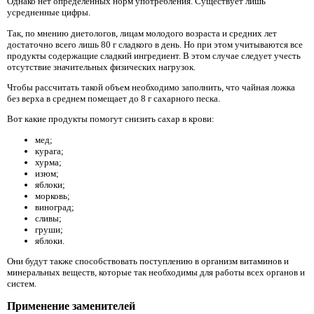
Однако нет определенных норм употребления. Существует лишь
усредненные цифры.
Так, по мнению диетологов, лицам молодого возраста и средних лет
достаточно всего лишь 80 г сладкого в день. Но при этом учитываются все
продукты содержащие сладкий ингредиент. В этом случае следует учесть
отсутствие значительных физических нагрузок.
Чтобы рассчитать такой объем необходимо заполнить, что чайная ложка
без верха в среднем помещает до 8 г сахарного песка.
Вот какие продукты помогут снизить сахар в крови:
мед;
курага;
хурма;
изюм;
яблоки;
морковь;
виноград;
сливы;
груши;
яблоки.
Они будут также способствовать поступлению в организм витаминов и
минеральных веществ, которые так необходимы для работы всех органов и
систем.
Применение заменителей