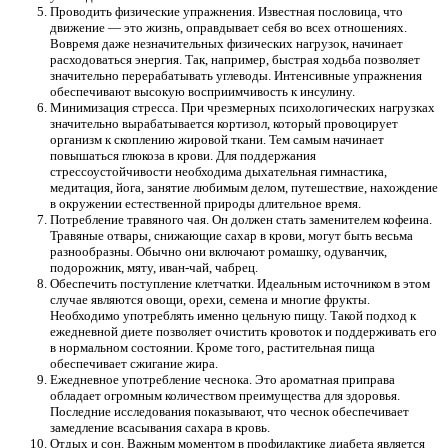
Проводить физические упражнения. Известная пословица, что
движение — это жизнь, оправдывает себя во всех отношениях.
Вовремя даже незначительных физических нагрузок, начинает
расходоваться энергия. Так, например, быстрая ходьба позволяет
значительно перерабатывать углеводы. Интенсивные упражнения
обеспечивают высокую восприимчивость к инсулину.
Минимизация стресса. При чрезмерных психологических нагрузках
значительно вырабатывается кортизол, который провоцирует
организм к скоплению жировой ткани. Тем самым начинает
повышаться глюкоза в крови. Для поддержания
стрессоустойчивости необходима дыхательная гимнастика,
медитация, йога, занятие любимым делом, путешествие, нахождение
в окружении естественной природы длительное время.
Потребление травяного чая. Он должен стать заменителем кофеина.
Травяные отвары, снижающие сахар в крови, могут быть весьма
разнообразны. Обычно они включают ромашку, одуванчик,
подорожник, мяту, иван-чай, чабрец.
Обеспечить поступление клетчатки. Идеальным источником в этом
случае являются овощи, орехи, семена и многие фрукты.
Необходимо употреблять именно цельную пищу. Такой подход к
ежедневной диете позволяет очистить кровоток и поддерживать его
в нормальном состоянии. Кроме того, растительная пища
обеспечивает сжигание жира.
Ежедневное употребление чеснока. Это ароматная приправа
обладает огромным количеством преимущества для здоровья.
Последние исследования показывают, что чеснок обеспечивает
замедление всасывания сахара в кровь.
Отдых и сон. Важным моментом в профилактике диабета является