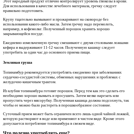
Этот народный продукт отлично контролирует уровень глюкозы в крови.
Для использования в качестве лечебного материала, гречку следует
правильно подготовить.
Крупу тщательно вымывают и прожаривают на сковороде без
использования какого-либо масла. Затем гречку надо перемолоть,
например, в кофемолке. Полученный порошок хранить хорошо
закрывающейся посуде.
Ежедневно измельченную гречку смешивают с двумя столовыми ложками
кефира и выдерживают 11-12 часов. Полученную кашицу следует
употребить за один час до основного приема пищи.
Земляная груша
Топинамбур рекомендуется употреблять ежедневно при заболеваниях
сердечно-сосудистой системы, обменных нарушениях и проблемах с
желудочно-кишечным трактом.
Из клубня топинамбура готовят порошок. Перед тем как это сделать его
необходимо хорошо вымыть и просушить. Затем мелко нарезать или
пропустить через мясорубку. Полученная кашица должна подсохнуть, так
чтобы ее можно было растереть в порошкообразное состояние.
Суточный прием может быть ограничен всего лишь одной чайной ложкой,
которую растворяют в воде или применяют в чистом виде. Кроме этого
допускается потребление топинамбура в свежем виде.
Что полезно употреблять еще?