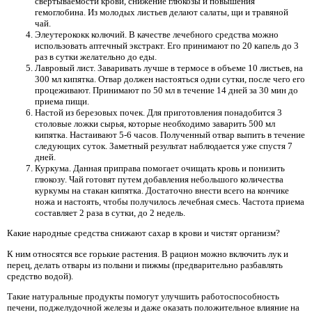
свертываемости крови, снижение глюкозы и повышения
гемоглобина. Из молодых листьев делают салаты, щи и травяной
чай.
Элеутерококк колючий. В качестве лечебного средства можно
использовать аптечный экстракт. Его принимают по 20 капель до 3
раз в сутки желательно до еды.
Лавровый лист. Заваривать лучше в термосе в объеме 10 листьев, на
300 мл кипятка. Отвар должен настояться одни сутки, после чего его
процеживают. Принимают по 50 мл в течение 14 дней за 30 мин до
приема пищи.
Настой из березовых почек. Для приготовления понадобится 3
столовые ложки сырья, которые необходимо заварить 500 мл
кипятка. Настаивают 5-6 часов. Полученный отвар выпить в течение
следующих суток. Заметный результат наблюдается уже спустя 7
дней.
Куркума. Данная приправа помогает очищать кровь и понизить
глюкозу. Чай готовят путем добавления небольшого количества
куркумы на стакан кипятка. Достаточно внести всего на кончике
ножа и настоять, чтобы получилось лечебная смесь. Частота приема
составляет 2 раза в сутки, до 2 недель.
Какие народные средства снижают сахар в крови и чистят организм?
К ним относятся все горькие растения. В рацион можно включить лук и
перец, делать отвары из полыни и пижмы (предварительно разбавлять
средство водой).
Такие натуральные продукты помогут улучшить работоспособность
печени, поджелудочной железы и даже оказать положительное влияние на