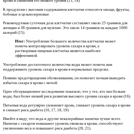
крови и снижения его низкого уровня (13, 14).
К продуктам с высоким содержанием клетчатки относятся овощи, фрукты,
бобовые и цельнозерновые.
Рекомендуемая суточная доза клетчатки составляет около 25 граммов для
женщин и 38 граммов для мужчин. Это около 14 граммов на каждые 1000
калорий (15).
Итог:
Употребление большого количества клетчатки может
помочь контролировать уровень сахара в крови, а
растворимая пищевая клетчатка является наиболее
эффективной.
Употребление достаточного количества воды может помочь вам
поддерживать уровень сахара в крови в нормальных пределах.
Помимо предотвращения обезвоживания, он помогает почкам выводить
избыток сахара в крови с мочой.
Одно обсервационное исследование показало, что у тех, кто пил больше
воды, был более низкий риск развития высокого уровня сахара в крови (16).
Питьевая вода регулярно увлажняет кровь, снижает уровень сахара в крови
и снижает риск диабета (16, 17, 18, 19)
Имейте в виду, что вода и другие некалорийные напитки лучше всего.
Напитки с сахаром повышают уровень глюкозы в крови, способствуют
увеличению веса и повышают риск диабета (20, 21).