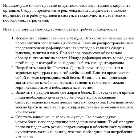
На самом деле многие простые вещи, позволяют значительно оздоровить
организм. Следуя определенным рекомендациям специалистов, можно
нормализовать работу органов и систем, а также очистить свое тело от
посторонних загрязнений.
Итак, при повышенном содержании сахара требуется следующие:
Исключить рафинированные углеводы. Это является главным шагом
профилактики заболевания диабетом. Самыми распространенными
представителями рафинированных углеводов является сладкая
выпечка, напитки и хлеб. При выборе продуктов обязательно
обращать внимание на состав. Иногда рафинадов очень много даже
в той пище, в которой они не должны быть сконцентрированы.
Потреблять злаки без Глютена. Данный элемент содержится в
зерновых культурах с высокой клейковиной. Глютен представляет
собой тяжело перевариваемый белок. В связи с этим происходят
значительные колебания глюкозы. Заменить такие злаки можно
коричневым рисом в небольшом количестве.
Включить в рацион полезные жиры и белок. В повседневном приеме
пищи необходимо делать упор на блюда, приготовленные
самостоятельно из экологически чистых продуктов. Полезные белки
можно брать из мяса курицы, а жиры получать с кокосовым маслом
или авокадо.
Обратить внимание на яблочный уксус. Его рекомендуют
употреблять непосредственно перед приемом пищи. Такой продукт
позволяет сдержать резкий подъем сахара и обеспечивает лучшую
чувствительность к инсулину, что так необходимо при потреблении
углеводов.