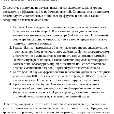
Существуют и другие продукты питания, снижающие сахар в крови,
достаточно эффективно, без побочных явлений. Специалисты в основном
рекомендуют употреблять в пищу свежие фрукты и овощи, а также
следующие свежевыжатые соки:
Капуста. Она обладает негативным воздействием на большинство
болезнетворных бактерий. В составе капусты достаточное
количество витаминов, пектинов и грубой клетчатки. Полученный
сок устранит лишнюю жидкость, что в свою очередь значительно
понижает уровень глюкозы.
Редька. Данный корнеплод обеспечивает противовоспалительное,
противомикробное и желчегонное действие. При систематическом
употреблении уменьшается вероятность формирования камней в
желчном пузыре и почках, а также заметно нормализуется уровень
холестерина. Благодаря мощной очистительной способности сок
редьки, смешанный с медом, нормализует показатели сахара.
Картофель. В случае формирования и развития диабета необходимо
употреблять 100-150 г свежего сока картофеля, за 30 мин. до еды
два раза в сутки. Он поможет и в случае нарушения питания.
Красная свекла или бурак. Его также рекомендуем включить
ежедневный рацион при недостаточной выработке инсулина.
Частота приема составляет 4 раза в день. Достаточно половины
столовой ложки сока свеклы в качестве разовой дозы.
Перед тем, как дома снизить сахар в крови самостоятельно, необходимо
знать его показатели и в дальнейшем проводить их контроль. При диабете,
кроме всего прочего, очень полезен сок моркови, помидоров, кабачков или