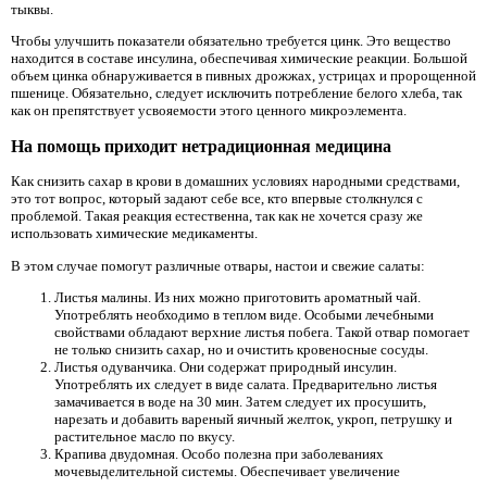
тыквы.
Чтобы улучшить показатели обязательно требуется цинк. Это вещество
находится в составе инсулина, обеспечивая химические реакции. Большой
объем цинка обнаруживается в пивных дрожжах, устрицах и пророщенной
пшенице. Обязательно, следует исключить потребление белого хлеба, так
как он препятствует усвояемости этого ценного микроэлемента.
На помощь приходит нетрадиционная медицина
Как снизить сахар в крови в домашних условиях народными средствами,
это тот вопрос, который задают себе все, кто впервые столкнулся с
проблемой. Такая реакция естественна, так как не хочется сразу же
использовать химические медикаменты.
В этом случае помогут различные отвары, настои и свежие салаты:
Листья малины. Из них можно приготовить ароматный чай.
Употреблять необходимо в теплом виде. Особыми лечебными
свойствами обладают верхние листья побега. Такой отвар помогает
не только снизить сахар, но и очистить кровеносные сосуды.
Листья одуванчика. Они содержат природный инсулин.
Употреблять их следует в виде салата. Предварительно листья
замачивается в воде на 30 мин. Затем следует их просушить,
нарезать и добавить вареный яичный желток, укроп, петрушку и
растительное масло по вкусу.
Крапива двудомная. Особо полезна при заболеваниях
мочевыделительной системы. Обеспечивает увеличение