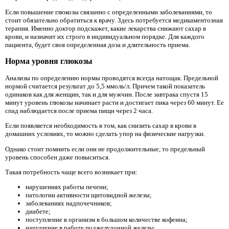
Если повышение глюкозы связанно с определенными заболеваниями, то
стоит обязательно обратиться к врачу. Здесь потребуется медикаментозная
терапия. Именно доктор подскажет, какие лекарства снижают сахар в
крови, и назначит их строго в индивидуальном порядке. Для каждого
пациента, будет своя определенная доза и длительность приема.
Норма уровня глюкозы
Анализы по определению нормы проводятся всегда натощак. Предельной
нормой считается результат до 5,5 ммоль/л. Причем такой показатель
одинаков как для женщин, так и для мужчин. После завтрака спустя 15
минут уровень глюкозы начинает расти и достигает пика через 60 минут. Ее
спад наблюдается после приема пищи через 2 часа.
Если появляется необходимость в том, как снизить сахар в крови в
домашних условиях, то можно сделать упор на физические нагрузки.
Однако стоит помнить если они не продолжительные, то предельный
уровень способен даже повыситься.
Такая потребность чаще всего возникает при:
нарушениях работы печени;
патологии активности щитовидной железы;
заболеваниях надпочечников;
диабете;
поступление в организм в большом количестве кофеина;
нарушение в работе поджелудочной железы;