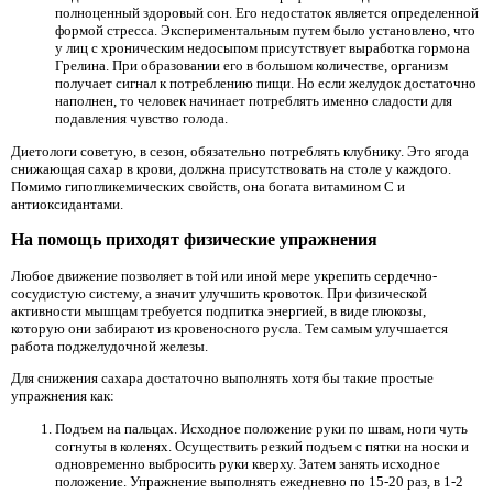
полноценный здоровый сон. Его недостаток является определенной
формой стресса. Экспериментальным путем было установлено, что
у лиц с хроническим недосыпом присутствует выработка гормона
Грелина. При образовании его в большом количестве, организм
получает сигнал к потреблению пищи. Но если желудок достаточно
наполнен, то человек начинает потреблять именно сладости для
подавления чувство голода.
Диетологи советую, в сезон, обязательно потреблять клубнику. Это ягода
снижающая сахар в крови, должна присутствовать на столе у каждого.
Помимо гипогликемических свойств, она богата витамином С и
антиоксидантами.
На помощь приходят физические упражнения
Любое движение позволяет в той или иной мере укрепить сердечно-
сосудистую систему, а значит улучшить кровоток. При физической
активности мышцам требуется подпитка энергией, в виде глюкозы,
которую они забирают из кровеносного русла. Тем самым улучшается
работа поджелудочной железы.
Для снижения сахара достаточно выполнять хотя бы такие простые
упражнения как:
Подъем на пальцах. Исходное положение руки по швам, ноги чуть
согнуты в коленях. Осуществить резкий подъем с пятки на носки и
одновременно выбросить руки кверху. Затем занять исходное
положение. Упражнение выполнять ежедневно по 15-20 раз, в 1-2