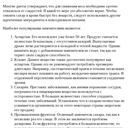
Многие диеты утверждают, что для снижения веса необходимо срочно
отказаться от сладостей. В какой-то мере это абсолютно верно. Чтобы
снизить сахар в крови быстро без лекарств, следует использовать другие
идентичные ингредиенты в повседневном питании.
Наиболее популярными заменителями являются:
Аспартам. Его используют уже более 50 лет. Продукт считается
полностью безопасным, с отсутствием калорий. Выпускаемые
драже легко растворяются в холодной и теплой жидкости. Однако
кипятить воду с добавленным заменителем не стоит, так как он
теряет свою сладкую способность.
Ксилит. Данное вещество также достаточно популярное как
аспартам. Однако его не рекомендуют потреблять чрезмерно
длительно. Например, систематический прием в течение нескольких
месяцев может повлиять на работу желудочно-кишечного тракта. В
отдаленной перспективе побочным явлением становятся ухудшение
зрения.
Сахарин. При таких заболеваниях, как анемия поражение сосудов,
погрешности в пищеварении вещество используется с
осторожностью. В больших количествах способен ухудшить
течение этих заболеваний. Установлено что в сахарин полностью не
усваивается организмом, из-за этого некоторые страны запретили
его продажу.
Промышленная фруктоза. Отличный заменитель сахара, так как в
несколько раз его слаще. В этом же заключается проблема
дозировки. Если фруктозу употреблять в большом количестве, то