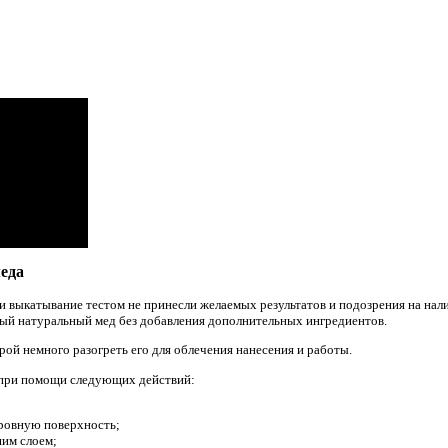
еда
ли выкатывание тестом не принесли желаемых результатов и подозрения на нал
тый натуральный мед без добавления дополнительных ингредиентов.
ой немного разогреть его для облечения нанесения и работы.
при помощи следующих действий:
ровную поверхность;
шим слоем;