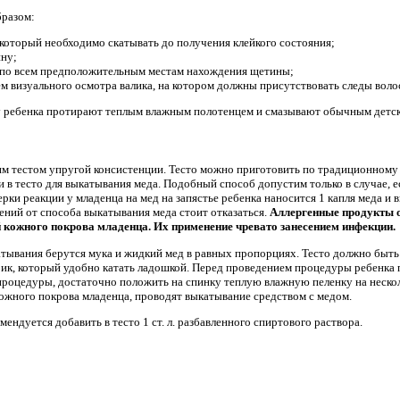
разом:
 который необходимо скатывать до получения клейкого состояния;
ину;
я по всем предположительным местам нахождения щетины;
м визуального осмотра валика, на котором должны присутствовать следы воло
 ребенка протирают теплым влажным полотенцем и смазывают обычным детск
м тестом упругой консистенции. Тесто можно приготовить по традиционному 
и в тесто для выкатывания меда. Подобный способ допустим только в случае, е
рки реакции у младенца на мед на запястье ребенка наносится 1 капля меда и 
ений от способа выкатывания меда стоит отказаться.
Аллергенные продукты о
 кожного покрова младенца. Их применение чревато занесением инфекции.
атывания берутся мука и жидкий мед в равных пропорциях. Тесто должно быт
ик, который удобно катать ладошкой. Перед проведением процедуры ребенка 
процедуры, достаточно положить на спинку теплую влажную пеленку на неско
ожного покрова младенца, проводят выкатывание средством с медом.
ендуется добавить в тесто 1 ст. л. разбавленного спиртового раствора.