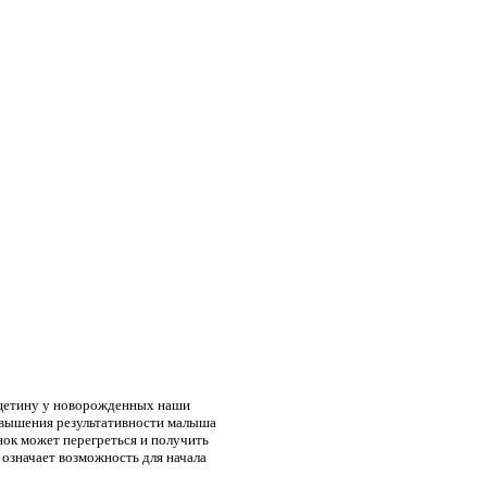
 щетину у новорожденных наши
овышения результативности малыша
нок может перегреться и получить
 означает возможность для начала