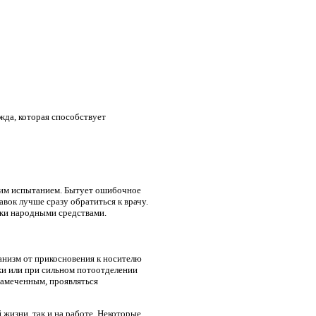
жда, которая способствует
ящим испытанием. Бытует ошибочное
авок лучше сразу обратиться к врачу.
авки народными средствами.
анизм от прикосновения к носителю
жи или при сильном потоотделении
замеченным, проявляться
 жизни, так и на работе. Некоторые