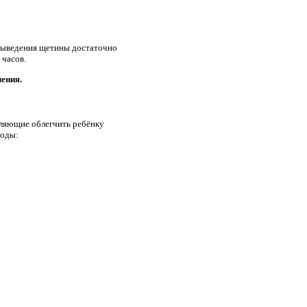
 выведения щетины достаточно
 часов.
ения.
ляющие облегчить ребёнку
тоды: