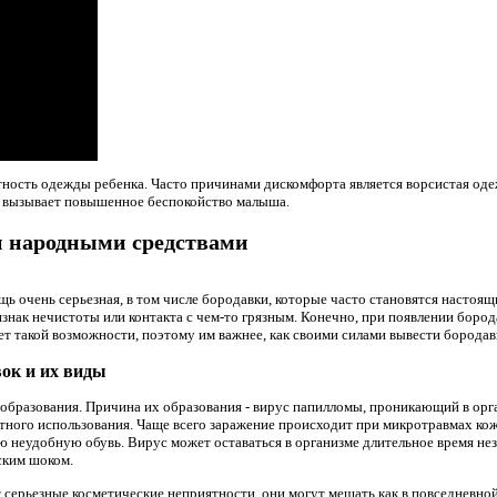
ность одежды ребенка. Часто причинами дискомфорта является ворсистая оде
 вызывает повышенное беспокойство малыша.
и народными средствами
щь очень серьезная, в том числе бородавки, которые часто становятся насто
ризнак нечистоты или контакта с чем-то грязным. Конечно, при появлении бород
 нет такой возможности, поэтому им важнее, как своими силами вывести бород
ок и их виды
образования. Причина их образования - вирус папилломы, проникающий в орг
стного использования. Чаще всего заражение происходит при микротравмах ко
ую неудобную обувь. Вирус может оставаться в организме длительное время не
ским шоком.
серьезные косметические неприятности, они могут мешать как в повседневной