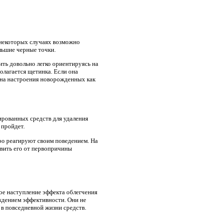
в некоторых случаях возможно
льшие черные точки.
ть довольно легко ориентируясь на
олагается щетинка. Если она
мена настроения новорожденных как
ированных средств для удаления
 пройдет.
ро реагируют своим поведением. На
авить его от первопричины
ое наступление эффекта облегчения
ждением эффективности. Они не
в повседневной жизни средств.