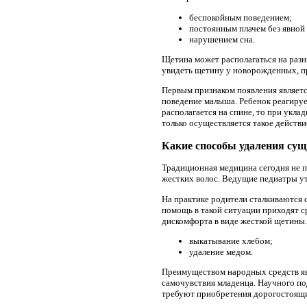
беспокойным поведением;
постоянным плачем без явной
нарушением сна.
Щетина может располагаться на разн
увидеть щетину у новорожденных, п
Первым признаком появления являет
поведение малыша. Ребенок реагируе
располагается на спине, то при укл
только осуществляется такое действи
Какие способы удаления су
Традиционная медицина сегодня не 
жестких волос. Ведущие педиатры ут
На практике родители сталкиваются 
помощь в такой ситуации приходят с
дискомфорта в виде жесткой щетины
выкатывание хлебом;
удаление медом.
Преимуществом народных средств яв
самочувствия младенца. Научного по
требуют приобретения дорогостоящи