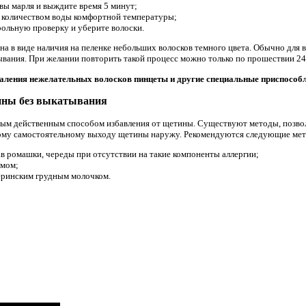
вы марля и выждите время 5 минут;
 количеством воды комфортной температуры;
рольную проверку и уберите волоски.
а в виде наличия на пеленке небольших волосков темного цвета. Обычно для
ания. При желании повторить такой процесс можно только по прошествии 24
даления нежелательных волосков пинцеты и другие специальные приспособл
ины без выкатывания
ным действенным способом избавления от щетины. Существуют методы, позво
ому самостоятельному выходу щетины наружу. Рекомендуются следующие ме
ав ромашки, череды при отсутствии на такие компоненты аллергии;
емом;
еринским грудным молочком.