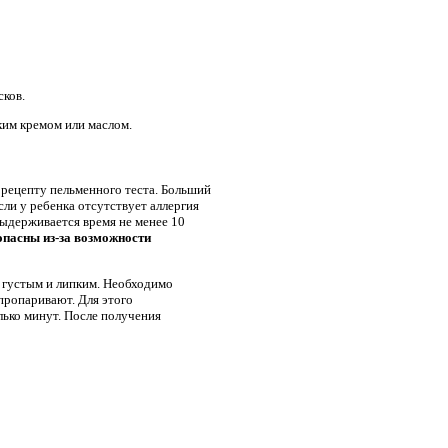
сков.
им кремом или маслом.
рецепту пельменного теста. Больший
сли у ребенка отсутствует аллергия
выдерживается время не менее 10
пасны из-за возможности
ь густым и липким. Необходимо
пропаривают. Для этого
лько минут. После получения