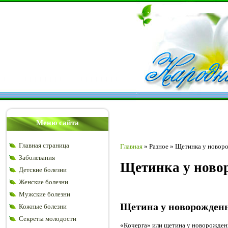
Меню сайта
Главная страница
Главная
»
Разное
»
Щетинка у новоро
Заболевания
Щетинка у ново
Детские болезни
Женские болезни
Мужские болезни
Щетина у новорожденн
Кожные болезни
Секреты молодости
«Кочерга» или щетина у новорожденн