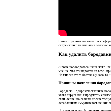
Стоит обратить внимание на комфорт
скручиванию мельчайших волосков и
Как удалить бородавк
Любые новообразования на коже - ве
мнение, что эти наросты на теле - п
Но многие этого боятся, а у кого-то
Причины появления бородав
Бородавки - доброкачественные ново
этого вируса или к предметам совме
стоп, особенно если вы носите тесн
ослабленным иммунитетом, психиче
Помимо того, что бородавки создают 