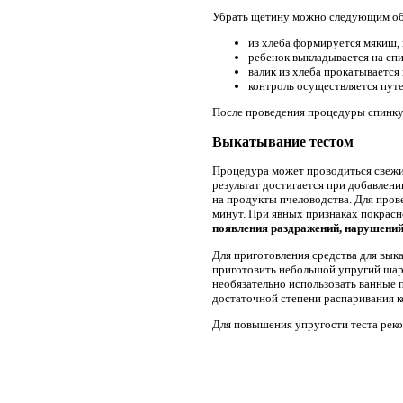
Убрать щетину можно следующим об
из хлеба формируется мякиш,
ребенок выкладывается на сп
валик из хлеба прокатываетс
контроль осуществляется путе
После проведения процедуры спинку
Выкатывание тестом
Процедура может проводиться свежи
результат достигается при добавлени
на продукты пчеловодства. Для прове
минут. При явных признаках покрасн
появления раздражений, нарушений
Для приготовления средства для вык
приготовить небольшой упругий шар
необязательно использовать ванные 
достаточной степени распаривания к
Для повышения упругости теста реком