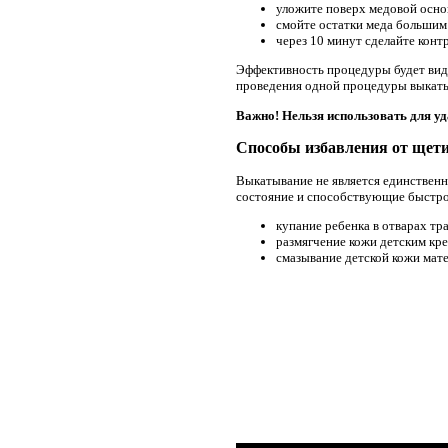
уложите поверх медовой осно
смойте остатки меда большим
через 10 минут сделайте конт
Эффективность процедуры будет видн
проведения одной процедуры выкатыв
Важно! Нельзя использовать для у
Способы избавления от щет
Выкатывание не является единствен
состояние и способствующие быстр
купание ребенка в отварах тр
размягчение кожи детским кр
смазывание детской кожи мат