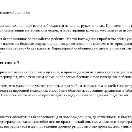
 видимой причины;
ых местах, но чаще всего наблюдается на спине, руках и ногах. При желании 
ри смазывании материнским молоком и растирании кожи можно заметить небо
ся беспричинное беспокойство ребенка. Место нахождения проблемы обнаружи
т плачем на болевые ощущения при соприкосновении с местом, в котором расп
адывании ребенок будет плакать. Характерной особенностью является резкая с
е.
ществуют?
признает наличия проблемы щетины, и производители не выпускают специализ
верждают, что с течением времени проблема беспокойного поведения ребенка
с тем, что малыши не умеют терпеть и при любом неприятном воздействии ост
редства народной медицины, способные облегчить состояние грудничка и изб
. Наиболее часто лечение производится следующими народными средствами:
ляется абсолютная безопасность для новорождённого, действенность и быстр
дтверждения такие способов нет, но практический опыт мам является подтвер
х ингредиентов и для проведения процедуры достаточно простых доступных 