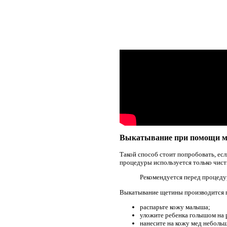
Выкатывание при помощи м
Такой способ стоит попробовать, ес
процедуры используется только чис
Рекомендуется перед процедур
Выкатывание щетины производится 
распарьте кожу малыша;
уложите ребенка голышом на 
нанесите на кожу мед неболь