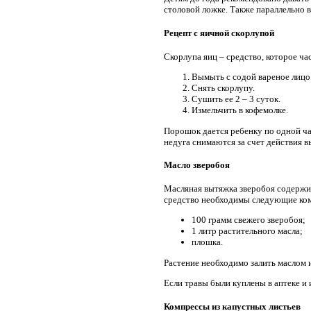
столовой ложке. Также параллельно 
Рецепт с яичной скорлупой
Скорлупа яиц – средство, которое ча
Вымыть с содой вареное лицо
Снять скорлупу.
Сушить ее 2 – 3 суток.
Измельчить в кофемолке.
Порошок дается ребенку по одной ча
недуга снимаются за счет действия в
Масло зверобоя
Масляная вытяжка зверобоя содержит
средство необходимы следующие ко
100 грамм свежего зверобоя;
1 литр растительного масла;
плошка.
Растение необходимо залить маслом 
Если травы были куплены в аптеке и
Компрессы из капустных листьев