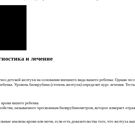
гностика и лечение
иагноз детской желтухи на основании внешнего вида вашего ребенка. Однако п
ребенка. Уровень билирубина (степень желтухи) определит курс лечения. Тест
 крови вашего ребенка
ойства, называемого чрескожным билирубинометром, которое измеряет отраж
льные анализы крови или мочи, если есть доказательства того, что желтуха в