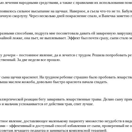
ю лечения народными средствами, а также с правилами их использования пом
оявилось сильное высыпание на щечках. Наверное, я съела что-то не то. Бабу
ичную скорлупу. Через несколько дней покраснение спало, и Ванечка заметно п
разными способами, подруга мне посоветовала давать ей заваренную лаврушку
айной ложке, она пьет, не выплевывает. Эффект был почти сразу, сыпи стало 
 дочери – постоянное явление, да и лечится с трудом. Решила попробовать ре
ственный. За две недели все прошло.
 у сына щечки краснеют. На грудном ребенке страшно было пробовать лекарств
ыша маслом жожоба, довольно быстро краснота начала спадать.
аллергической реакции бегу заваривать лекарственные травы. Делаю сыну прим
 и мальчик успокаивается от действия трав, спит лучше.
ятное явление, доставляющее маленькому пациенту множество неудобств в ви
ми – эффективный и доступный способ избавления от сыпи, проверенный не 
 советам лечащего педиатра и заниматься комплексной терапией.