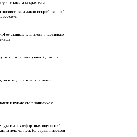
огут отзывы молодых мам.
ля посоветовала давно испробованный
овеселел.
. Я ее заливаю кипятком и настаиваю
меньше.
цепт крема из лаврушки. Делается
а, поэтому прибегла к помощи
очки и купаю его в ванночке с
де зуда и дискомфортных ощущений.
одним поколением. Но ограничиваться