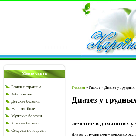
Меню сайта
Главная страница
Главная
»
Разное
»
Диатез у грудных
Заболевания
Диатез у грудны
Детские болезни
Женские болезни
Мужские болезни
лечение в домашних у
Кожные болезни
Секреты молодости
Диатез у грудничков – довольно рас