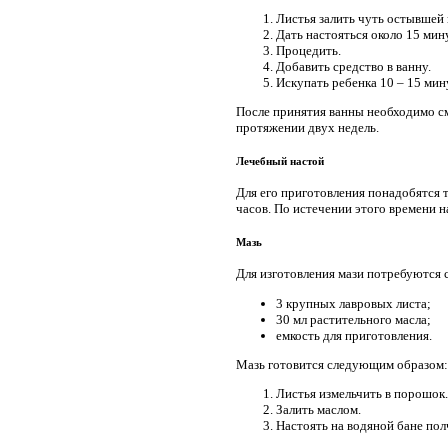
Листья залить чуть остывшей
Дать настояться около 15 мин
Процедить.
Добавить средство в ванну.
Искупать ребенка 10 – 15 мин
После принятия ванны необходимо с
протяжении двух недель.
Лечебный настой
Для его приготовления понадобятся т
часов. По истечении этого времени на
Мазь
Для изготовления мази потребуются
3 крупных лавровых листа;
30 мл растительного масла;
емкость для приготовления.
Мазь готовится следующим образом:
Листья измельчить в порошок.
Залить маслом.
Настоять на водяной бане пол