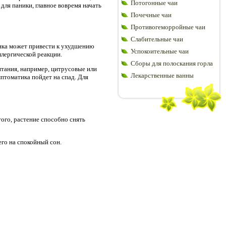
Потогонные чаи
ля паники, главное вовремя начать
Почечные чаи
Противогеморройные чаи
Слабительные чаи
енка может привести к ухудшению
Успокоительные чаи
ллергической реакции.
Сборы для полоскания горла
итания, например, цитрусовые или
Лекарственные ванны
птоматика пойдет на спад. Для
ого, растение способно снять
его на спокойный сон.