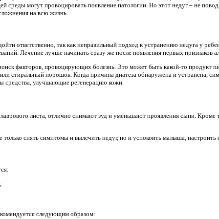
 среды могут провоцировать появление патологии. Но этот недуг – не повод д
осложнения на всю жизнь.
дойти ответственно, так как неправильный подход к устранению недуга у реб
ваний. Лечение лучше начинать сразу же после появления первых признаков а
поиск факторов, провоцирующих болезнь. Это может быть какой-то продукт п
 или стиральный порошок. Когда причина диатеза обнаружена и устранена, сим
ы средства, улучшающие регенерацию кожи.
 лаврового листа, отлично снимают зуд и уменьшают проявления сыпи. Кроме т
 только снять симптомы и вылечить недуг, но и успокоить малыша, настроить 
ся:
;
рекомендуется следующим образом: