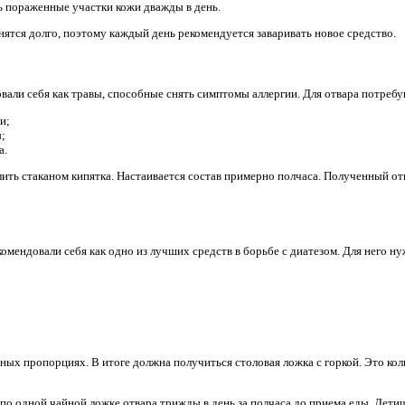
ь пораженные участки кожи дважды в день.
нятся долго, поэтому каждый день рекомендуется заваривать новое средство.
овали себя как травы, способные снять симптомы аллергии. Для отвара потре
и;
;
а.
ить стаканом кипятка. Настаивается состав примерно полчаса. Полученный от
омендовали себя как одно из лучших средств в борьбе с диатезом. Для него 
ных пропорциях. В итоге должна получиться столовая ложка с горкой. Это ко
 по одной чайной ложке отвара трижды в день за полчаса до приема еды. Дети