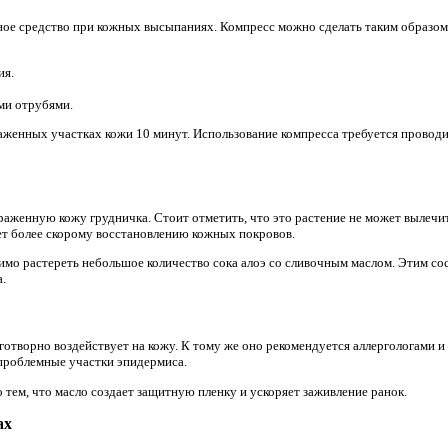
ное средство при кожных высыпаниях. Компресс можно сделать таким образом
ия.
ми отрубями.
женных участках кожи 10 минут. Использование компресса требуется проводит
раженную кожу грудничка. Стоит отметить, что это растение не может вылечит
ет более скорому восстановлению кожных покровов.
имо растереть небольшое количество сока алоэ со сливочным маслом. Этим сос
а.
готворно воздействует на кожу. К тому же оно рекомендуется аллергологами и
 проблемные участки эпидермиса.
 тем, что масло создает защитную пленку и ускоряет заживление ранок.
ах