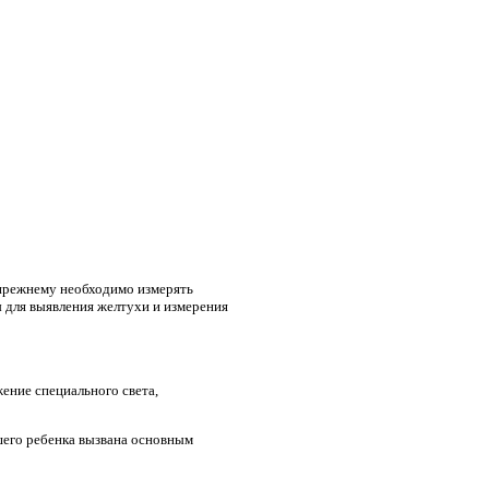
о-прежнему необходимо измерять
ы для выявления желтухи и измерения
ение специального света,
ашего ребенка вызвана основным