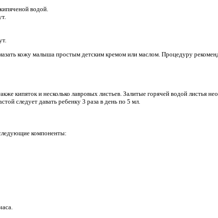
 кипяченой водой.
ут.
ут.
мазать кожу малыша простым детским кремом или маслом. Процедуру рекомен
акже кипяток и несколько лавровых листьев. Залитые горячей водой листья нео
стой следует давать ребенку 3 раза в день по 5 мл.
 следующие компоненты:
часа.