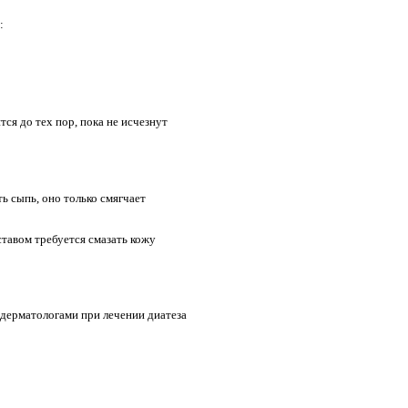
:
ся до тех пор, пока не исчезнут
ь сыпь, оно только смягчает
тавом требуется смазать кожу
 дерматологами при лечении диатеза