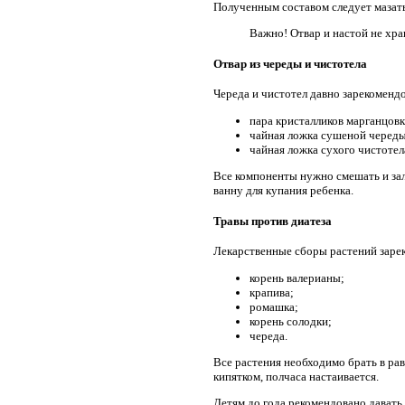
Полученным составом следует мазат
Важно! Отвар и настой не хра
Отвар из череды и чистотела
Череда и чистотел давно зарекоменд
пара кристалликов марганцовк
чайная ложка сушеной череды
чайная ложка сухого чистотел
Все компоненты нужно смешать и зал
ванну для купания ребенка.
Травы против диатеза
Лекарственные сборы растений зарек
корень валерианы;
крапива;
ромашка;
корень солодки;
череда.
Все растения необходимо брать в рав
кипятком, полчаса настаивается.
Детям до года рекомендовано давать