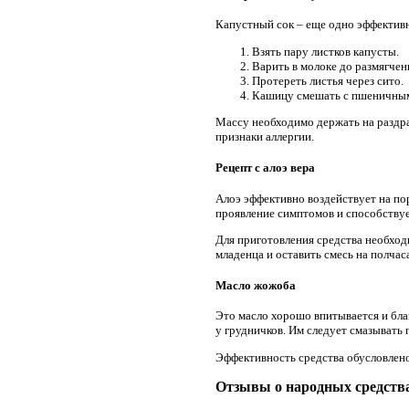
Капустный сок – еще одно эффектив
Взять пару листков капусты.
Варить в молоке до размягчен
Протереть листья через сито.
Кашицу смешать с пшеничны
Массу необходимо держать на раздра
признаки аллергии.
Рецепт с алоэ вера
Алоэ эффективно воздействует на по
проявление симптомов и способству
Для приготовления средства необход
младенца и оставить смесь на полчас
Масло жожоба
Это масло хорошо впитывается и бла
у грудничков. Им следует смазывать
Эффективность средства обусловлено
Отзывы о народных средств