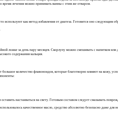
во время лечения можно принимать ванны с этим же отваром.
сто используют как метод избавления от диатеза. Готовится оно следующим об
.
йной ложке за день пару месяцев. Скорлупу можно смешивать с напитком или
ысокого содержания кальция.
 большое количество флавоноидов, которые благотворно влияют на кожу, успо
мпоненты:
и оставить настаиваться на свету. Готовым составом следует смазывать повре
 использовалось качественное масло, средство абсолютно безопасно даже для 