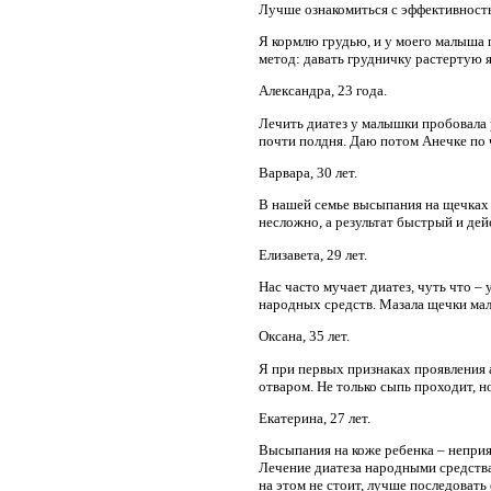
Лучше ознакомиться с эффективность
Я кормлю грудью, и у моего малыша п
метод: давать грудничку растертую я
Александра, 23 года.
Лечить диатез у малышки пробовала 
почти полдня. Даю потом Анечке по ч
Варвара, 30 лет.
В нашей семье высыпания на щечках у
несложно, а результат быстрый и дей
Елизавета, 29 лет.
Нас часто мучает диатез, чуть что –
народных средств. Мазала щечки мал
Оксана, 35 лет.
Я при первых признаках проявления 
отваром. Не только сыпь проходит, но
Екатерина, 27 лет.
Высыпания на коже ребенка – непри
Лечение диатеза народными средства
на этом не стоит, лучше последовать