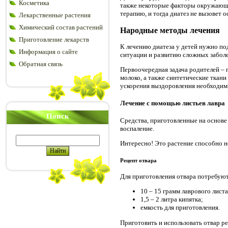
Косметика
также некоторые факторы окружающей
терапию, и тогда диатез не вызовет 
Лекарственные растения
Химический состав растений
Народные методы лечения
Приготовление лекарств
К лечению диатеза у детей нужно по
Информация о сайте
ситуации и развитию сложных заболе
Обратная связь
Первоочередная задача родителей – 
молоко, а также синтетические ткани
ускорения выздоровления необходим
Лечение с помощью листьев лавра
Поиск
Средства, приготовленные на основе
воспаление.
Интересно! Это растение способно не
Рецепт отвара
Для приготовления отвара потребуют
10 – 15 грамм лаврового листа
1,5 – 2 литра кипятка;
емкость для приготовления.
Приготовить и использовать отвар 