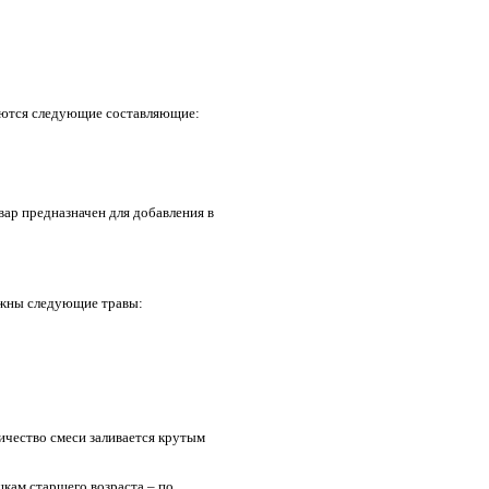
буются следующие составляющие:
вар предназначен для добавления в
нужны следующие травы:
личество смеси заливается крутым
шкам старшего возраста – по