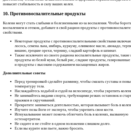
повысит стабильность и силу ваших колен.
10. Противовоспалительные продукты
Колени могут стать слабыми и болезненными из-за воспаления. Чтобы бороть
воспалением и отеком, добавьте в свой рацион продукты с противовоспалит
свойствами.
Некоторые продукты с противовоспалительными свойствами включа
лосось, семена льна, имбирь, куркуму, оливковое масло, авокадо, тер
вишню, грецкие орехи, чернику, сладкий картофель и шпинат.
Также исключите из своего рациона воспалительные продукты, такие 
продукты из белой муки, белый рис, сладкие продукты, газированные
и продукты с высоким содержанием насыщенных жиров.
Дополнительные советы
Перед тренировкой сделайте разминку, чтобы смазать суставы и повы
температуру тела.
Наслаждайтесь ходьбой и ездой на велосипеде, чтобы укрепить колен
Не занимайтесь видами спорта, требующими резких остановок и старт
прыжков и скручиваний.
Прекратите заниматься деятельностью, которая вызывает боль в колен
Изучите позы йоги от эксперта, чтобы укрепить свои кости.
Иглоукалывание может помочь облегчить боль в коленях, вызванную
остеоартритом.
Не сидите и не стойте в одном положении слишком долго.
Если вы курите или пьете, важно бросить.