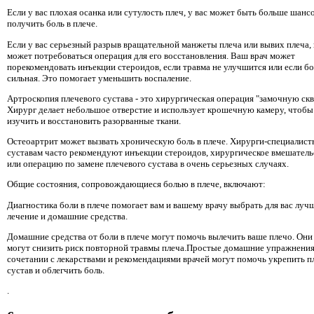
Если у вас плохая осанка или сутулость плеч, у вас может быть больше шанс
получить боль в плече.
Если у вас серьезный разрыв вращательной манжеты плеча или вывих плеча,
может потребоваться операция для его восстановления. Ваш врач может
порекомендовать инъекции стероидов, если травма не улучшится или если бо
сильная. Это помогает уменьшить воспаление.
Артроскопия плечевого сустава - это хирургическая операция "замочную ск
Хирург делает небольшое отверстие и использует крошечную камеру, чтобы
изучить и восстановить разорванные ткани.
Остеоартрит может вызвать хроническую боль в плече. Хирурги-специалист
суставам часто рекомендуют инъекции стероидов, хирургическое вмешатель
или операцию по замене плечевого сустава в очень серьезных случаях.
Общие состояния, сопровождающиеся болью в плече, включают:
Диагностика боли в плече помогает вам и вашему врачу выбрать для вас луч
лечение и домашние средства.
Домашние средства от боли в плече могут помочь вылечить ваше плечо. Они
могут снизить риск повторной травмы плеча.Простые домашние упражнения
сочетании с лекарствами и рекомендациями врачей могут помочь укрепить п
сустав и облегчить боль.
.