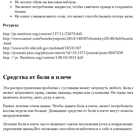
Не носите обувь на высоком каблуке.
Увеличьте потребление жидкости, чтобы смягчить хрящи и сохранит
баланс.
Не ешьте слишком много соли, это может способствовать потере каль
Ресурсы:
http://jn.nutrition.org/content/137/11/2507S.full
http://www.nature.com/bonekeyreports/2014/140305/bonekey20146/full/bone
.html
http://www.ncbi.nlm.nih.gov/pubmed/16531187
http://journals.plos.org/plosone/article?id=10.1371/journal.pone.0047058
http: // jn. Nutrition.org/content/138/10/1931.full
.
Средства от боли в плече
Эта распространенная проблема с суставами может затронуть любого. Боль 
может затрагивать хрящ, связки, мышцы, нервы или сухожилия. Он также мо
включать лопатку, шею, руку и кисть.
Раннее лечение очень важно. Чтобы зажить боль в плече, может потребовать
восемь недель или больше. Домашние средства от боли в плече могут помочь
выздоровлению.
Лечение боли в плече часто включает снятие воспаления (отек и покраснение
укрепление мышц.Вот несколько способов позаботиться о себе и уменьшить 