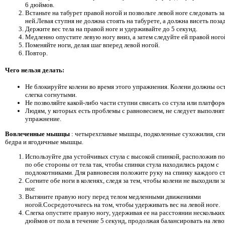
6 дюймов.
Встаньте на табурет правой ногой и позвольте левой ноге следовать за
ней.Левая ступня не должна стоять на табурете, а должна висеть позад
Держите вес тела на правой ноге и удерживайте до 5 секунд.
Медленно опустите левую ногу вниз, а затем следуйте ей правой ного
Поменяйте ноги, делая шаг вперед левой ногой.
Повтор.
Чего нельзя делать:
Не блокируйте колени во время этого упражнения. Колени должны ос
слегка согнутыми.
Не позволяйте какой-либо части ступни свисать со стула или платфор
Людям, у которых есть проблемы с равновесием, не следует выполнят
упражнение.
Вовлеченные мышцы
: четырехглавые мышцы, подколенные сухожилия, сг
бедра и ягодичные мышцы.
Используйте два устойчивых стула с высокой спинкой, расположив п
по обе стороны от тела так, чтобы спинки стула находились рядом с
подлокотниками. Для равновесия положите руку на спинку каждого ст
Согните обе ноги в коленях, следя за тем, чтобы колени не выходили з
ног.
Вытяните правую ногу перед телом медленными движениями
ногой.Сосредоточьтесь на том, чтобы удерживать вес на левой ноге.
Слегка опустите правую ногу, удерживая ее на расстоянии нескольких
дюймов от пола в течение 5 секунд, продолжая балансировать на лево