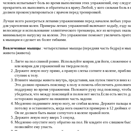
человек испытывает боль во время выполнения этих упражнений, ему следуе
прекратить их выполнять и обратиться к врачу.Любой, у кого сильная боль в 
должен проконсультироваться с врачом перед тренировкой.
Лучше всего разогреться легкими упражнениями перед началом любых упр
для укрепления колен. Примеры легких упражнений включают ходьбу, езду н
велосипеде и использование эллиптического тренажера, все из которых оказ
минимальную нагрузку на колени. Это упражнение поможет увеличить прит
к мышцам и сделает их более гибкими.
Вовлеченные мышцы
: четырехглавые мышцы (передняя часть бедра) и м
живота (живота).
Лягте на пол спиной ровно. Используйте коврик для йоги, сложенное 
или коврик для упражнений на твердом полу.
Держите левую ногу прямо, а правую слегка согните в колене, прибли
ступню к телу.
Втяните мышцы живота внутрь, представив, как пупок тянется вниз к 
Это должно прижать поясницу к полу и помочь обеспечить дополни
поддержку во время упражнения. Положите руку под поясницу, чтоб
убедиться, что между поясницей и полом нет места.Если есть место д
осторожно надавите на нижнюю часть ладони.
Медленно поднимите левую ногу, не сгибая колена. Держите пальцы н
потолку и остановитесь, когда нога окажется примерно в 12 дюймах о
Он не должен быть выше согнутого в колене правой ноги.
Держите левую ногу вверх 5 секунд.
Медленно опустите ногу обратно на пол. Не кладите его слишком быс
позволяйте ему упасть.