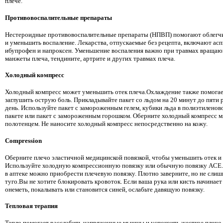
плече.
Противовоспалительные препараты
Нестероидные противовоспалительные препараты (НПВП) помогают облегчи
и уменьшить воспаление. Лекарства, отпускаемые без рецепта, включают асп
ибупрофен и напроксен. Уменьшение воспаления важно при травмах враща
манжеты плеча, тендините, артрите и других травмах плеча.
Холодный компресс
Холодный компресс может уменьшить отек плеча.Охлаждение также помога
заглушить острую боль. Прикладывайте пакет со льдом на 20 минут до пяти р
день. Используйте пакет с замороженным гелем, кубики льда в полиэтиленов
пакете или пакет с замороженным горошком. Оберните холодный компресс м
полотенцем. Не наносите холодный компресс непосредственно на кожу.
Compression
Оберните плечо эластичной медицинской повязкой, чтобы уменьшить отек и 
Используйте холодную компрессионную повязку или обычную повязку ACE.
в аптеке можно приобрести плечевую повязку. Плотно заверните, но не слиш
туго.Вы не хотите блокировать кровоток. Если ваша рука или кисть начинает
онеметь, покалывать или становится синей, ослабьте давящую повязку.
Тепловая терапия
Тепло помогает расслабить напряженные мышцы и успокоить жесткое плечо.