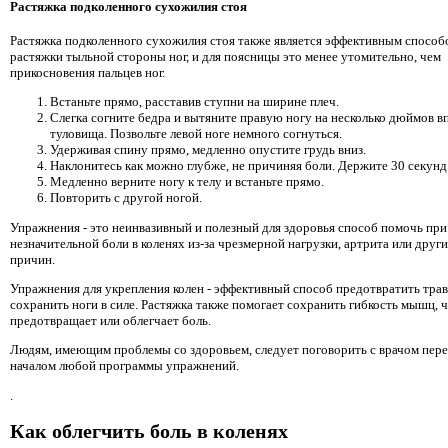
Растяжка подколенного сухожилия стоя
Растяжка подколенного сухожилия стоя также является эффективным способ
растяжки тыльной стороны ног, и для поясницы это менее утомительно, чем
прикосновения пальцев ног.
Встаньте прямо, расставив ступни на ширине плеч.
Слегка согните бедра и вытяните правую ногу на несколько дюймов в
туловища. Позвольте левой ноге немного согнуться.
Удерживая спину прямо, медленно опустите грудь вниз.
Наклонитесь как можно глубже, не причиняя боли. Держите 30 секунд
Медленно верните ногу к телу и встаньте прямо.
Повторить с другой ногой.
Упражнения - это неинвазивный и полезный для здоровья способ помочь при
незначительной боли в коленях из-за чрезмерной нагрузки, артрита или друг
причин.
Упражнения для укрепления колен - эффективный способ предотвратить тра
сохранить ноги в силе. Растяжка также помогает сохранить гибкость мышц, 
предотвращает или облегчает боль.
Людям, имеющим проблемы со здоровьем, следует поговорить с врачом пер
началом любой программы упражнений.
.
Как облегчить боль в коленях