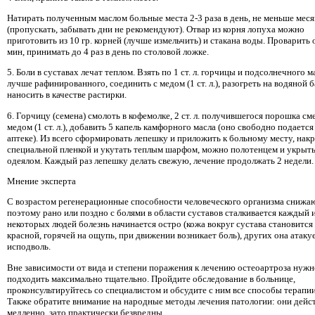
Натирать полученным маслом больные места 2-3 раза в день, не меньше меся
(пропускать, забывать дни не рекомендуют). Отвар из корня лопуха можно
приготовить из 10 гр. корней (лучше измельчить) и стакана воды. Проварить 
мин, принимать до 4 раз в день по столовой ложке.
5. Боли в суставах лечат теплом. Взять по 1 ст. л. горчицы и подсолнечного м
лучше рафинированного, соединить с медом (1 ст. л.), разогреть на водяной б
наносить в качестве растирки.
6. Горчицу (семена) смолоть в кофемолке, 2 ст. л. получившегося порошка см
медом (1 ст. л.), добавить 5 капель камфорного масла (оно свободно подается
аптеке). Из всего сформировать лепешку и приложить к больному месту, нак
специальной пленкой и укутать теплым шарфом, можно полотенцем и укрыт
одеялом. Каждый раз лепешку делать свежую, лечение продолжать 2 недели.
Мнение эксперта
С возрастом регенерационные способности человеческого организма снижаю
поэтому рано или поздно с болями в области суставов сталкивается каждый и
некоторых людей болезнь начинается остро (кожа вокруг сустава становится
красной, горячей на ощупь, при движении возникает боль), других она атаку
исподволь.
Вне зависимости от вида и степени поражения к лечению остеоартроза нужн
подходить максимально тщательно. Пройдите обследование в больнице,
проконсультируйтесь со специалистом и обсудите с ним все способы терапии
Также обратите внимание на народные методы лечения патологии: они дейс
медленно, зато практически безвредны.