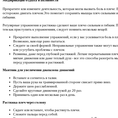
Модификация отдыха и активности
Прекратите или измените деятельность, которая могла вызвать боль в плече.
осторожно двигать плечом.Это помогает сохранять мышцы плеч сильными и
гибкими.
Регулярные упражнения и растяжка сделают ваше плечо сильным и гибким. 
тем как приступить к упражнениям, следует помнить несколько вещей:
Прекратите выполнение упражнений, если у вас усиливается боль в пл
Возможно, вам еще рано пытаться.
Следите за своей формой. Неправильные упражнения также могут выз
или усугубить проблемы с плечом.
Разминка, даже перед глубокой растяжкой. Легкие перекатывания пле
мягкие движения или даже теплый душ - все это способы разогреть 
перед упражнениями и растяжкой.
Маятник для увеличения диапазона движений
Встаньте и согнитесь в талии.
Пусть ваша рука на травмированной стороне свисает прямо вниз.
Держите шею расслабленной.
Сделайте круговые движения рукой до 20 раз.
Принимать один или несколько раз в день.
Растяжка плеч через голову
Сядьте или встаньте, чтобы растянуть плечи.
Сложите пальцы перед собой.