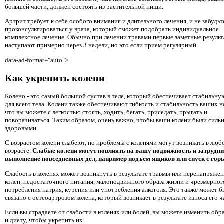
большей части, должен состоять из растительной пищи.
Артрит требует к себе особого внимания и длительного лечения, и не забудьт
проконсультироваться у врача, который сможет подобрать индивидуальное
комплексное лечение. Обычно при лечении травами первые заметные резуль
наступают примерно через 3 недели, но это если прием регулярный.
data-ad-format="auto">
Как укрепить колени
Колено - это самый большой сустав в теле, который обеспечивает стабильн
для всего тела. Колени также обеспечивают гибкость и стабильность ваших но
что вы можете с легкостью стоять, ходить, бегать, приседать, прыгать и
поворачиваться. Таким образом, очень важно, чтобы ваши колени были силь
здоровыми.
С возрастом колени слабеют, но проблемы с коленями могут возникать в люб
возрасте.
Слабые колени могут повлиять на вашу подвижность и затрудн
выполнение повседневных дел, например подъем ящиков или спуск с гор
Слабость в коленях может возникнуть в результате травмы или перенапряже
колен, недостаточного питания, малоподвижного образа жизни и чрезмерног
потребления натрия, курения или употребления алкоголя. Это также может б
связано с остеоартрозом колена, который возникает в результате износа его ч
Если вы страдаете от слабости в коленях или болей, вы можете изменить обр
и диету, чтобы укрепить их.