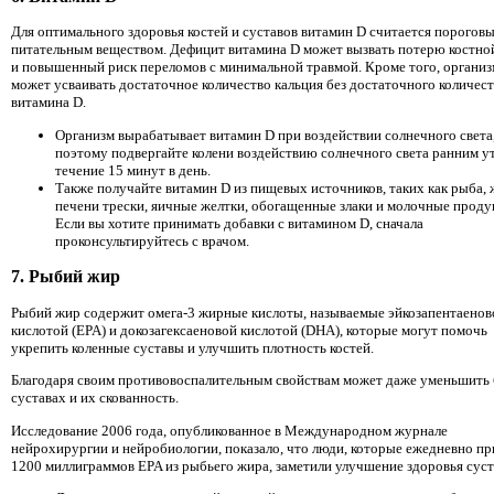
Для оптимального здоровья костей и суставов витамин D считается порогов
питательным веществом. Дефицит витамина D может вызвать потерю костно
и повышенный риск переломов с минимальной травмой. Кроме того, организ
может усваивать достаточное количество кальция без достаточного количест
витамина D.
Организм вырабатывает витамин D при воздействии солнечного света
поэтому подвергайте колени воздействию солнечного света ранним у
течение 15 минут в день.
Также получайте витамин D из пищевых источников, таких как рыба,
печени трески, яичные желтки, обогащенные злаки и молочные проду
Если вы хотите принимать добавки с витамином D, сначала
проконсультируйтесь с врачом.
7. Рыбий жир
Рыбий жир содержит омега-3 жирные кислоты, называемые эйкозапентаенов
кислотой (EPA) и докозагексаеновой кислотой (DHA), которые могут помочь
укрепить коленные суставы и улучшить плотность костей.
Благодаря своим противовоспалительным свойствам может даже уменьшить 
суставах и их скованность.
Исследование 2006 года, опубликованное в Международном журнале
нейрохирургии и нейробиологии, показало, что люди, которые ежедневно п
1200 миллиграммов EPA из рыбьего жира, заметили улучшение здоровья суст