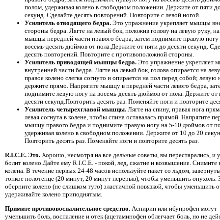
полом, удерживая колено в свободном положении. Держите от пяти д
секунд. Сделайте десять повторений. Повторите с левой ногой.
Усилитель отводящего бедра.
Это упражнение укрепляет мышцы вн
стороны бедра. Лягте на левый бок, положив голову на левую руку, н
мышцы передней части правого бедра, затем поднимите правую ногу
восемь-десять дюймов от пола.Держите от пяти до десяти секунд. Сд
десять повторений. Повторите с противоположной стороны.
Усилитель приводящей мышцы бедра.
Это упражнение укрепляет 
внутренней части бедра. Лягте на левый бок, голова опирается на лев
правое колено слегка согнуто и опирается на пол перед собой; левую 
держите прямо. Напрягите мышцу в передней части левого бедра, зат
поднимите левую ногу на восемь-десять дюймов от пола. Держите от 
десяти секунд.Повторить десять раз. Поменяйте ноги и повторите деся
Усилитель четырехглавой мышцы.
Лягте на спину, правая нога прям
левая согнута в колене, чтобы спина оставалась прямой. Напрягите 
мышцу правого бедра и поднимите правую ногу на 5-10 дюймов от по
удерживая колено в свободном положении. Держите от 10 до 20 секун
Повторить десять раз. Поменяйте ноги и повторите десять раз.
R.I.C.E. Это.
Хорошо, несмотря на все дельные советы, вы перестарались, и у
болит колено.Дайте ему R.I.C.E. - покой, лед, сжатие и возвышение. Снимите 
колена. В течение первых 24-48 часов используйте пакет со льдом, завернут
тонкое полотенце (20 минут, 20 минут перерыв), чтобы уменьшить опухоль. 
оберните колено (не слишком туго) эластичной повязкой, чтобы уменьшить от
удерживайте колено приподнятым.
Примите противовоспалительное средство.
Аспирин или ибупрофен могут
уменьшить боль, воспаление и отек (ацетаминофен облегчает боль, но не дей