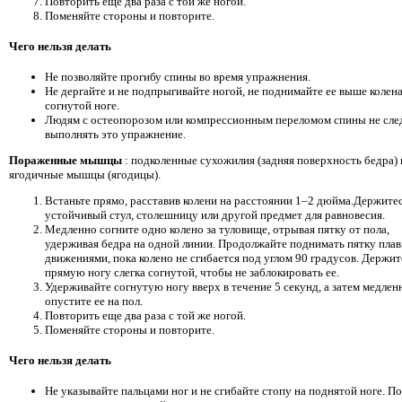
Повторить еще два раза с той же ногой.
Поменяйте стороны и повторите.
Чего нельзя делать
Не позволяйте прогибу спины во время упражнения.
Не дергайте и не подпрыгивайте ногой, не поднимайте ее выше колена
согнутой ноге.
Людям с остеопорозом или компрессионным переломом спины не сле
выполнять это упражнение.
Пораженные мышцы
: подколенные сухожилия (задняя поверхность бедра) 
ягодичные мышцы (ягодицы).
Встаньте прямо, расставив колени на расстоянии 1–2 дюйма.Держитес
устойчивый стул, столешницу или другой предмет для равновесия.
Медленно согните одно колено за туловище, отрывая пятку от пола,
удерживая бедра на одной линии. Продолжайте поднимать пятку пла
движениями, пока колено не сгибается под углом 90 градусов. Держит
прямую ногу слегка согнутой, чтобы не заблокировать ее.
Удерживайте согнутую ногу вверх в течение 5 секунд, а затем медлен
опустите ее на пол.
Повторить еще два раза с той же ногой.
Поменяйте стороны и повторите.
Чего нельзя делать
Не указывайте пальцами ног и не сгибайте стопу на поднятой ноге. По