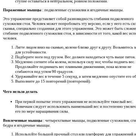
ступне оставаться в нейтральном, ровном положении.
Пораженные мышцы
: подколенные сухожилия и ягодичные мышцы.
Это упражнение представляет собой разновидность сгибания подколенного
сухожилия стоя. Человек может попробовать эту версию, если у него есть си
скамья, специально созданная для этого упражнения. Это может быть сложне
сгибание подколенного сухожилия стоя, в зависимости от того, какой вес исп
человек.
Лягте лицом вниз на скамью, колени близко друг к другу. Возьмитесь 
для устойчивости.
Подберите ноги под грузом. Вес должен находиться чуть выше пяток.
Медленно согните оба колена, используя силу ног, чтобы поднять вес.
Продолжайте поднимать вес плавными движениями, пока колени не
сгибаются под углом 90 градусов.
Удерживайте вес в течение 5 секунд, а затем медленно опустите его о
Выполните до 15 повторений (повторений).
Чего нельзя делать
При первой попытке этого упражнения не используйте тяжелый вес.
Новичкам следует использовать наименьший вес и постепенно увелич
его по мере наращивания силы.
Вовлеченные мышцы
: четырехглавые мышцы, подколенные сухожилия, сг
бедра и ягодичные мышцы.
Используйте большой прочный стул или платформу для упражнений 