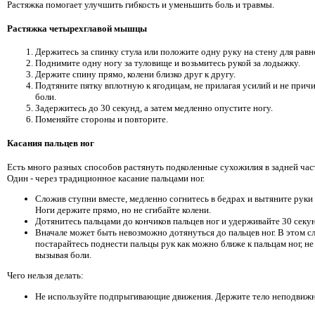
Растяжка помогает улучшить гибкость и уменьшить боль и травмы.
Растяжка четырехглавой мышцы
Держитесь за спинку стула или положите одну руку на стену для равн
Поднимите одну ногу за туловище и возьмитесь рукой за лодыжку.
Держите спину прямо, колени близко друг к другу.
Подтяните пятку вплотную к ягодицам, не прилагая усилий и не прич
боли.
Задержитесь до 30 секунд, а затем медленно опустите ногу.
Поменяйте стороны и повторите.
Касания пальцев ног
Есть много разных способов растянуть подколенные сухожилия в задней част
Один - через традиционное касание пальцами ног.
Сложив ступни вместе, медленно согнитесь в бедрах и вытяните руки 
Ноги держите прямо, но не сгибайте колени.
Дотянитесь пальцами до кончиков пальцев ног и удерживайте 30 секун
Вначале может быть невозможно дотянуться до пальцев ног. В этом с
постарайтесь поднести пальцы рук как можно ближе к пальцам ног, не
вызывая боли.
Чего нельзя делать:
Не используйте подпрыгивающие движения. Держите тело неподвижн