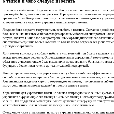
6 типов и чего следует избегать
Колено - самый большой сустав в теле. Люди активно используют его кажды
при ходьбе, беге, лазании или прыжках. В результате он также очень подвер
травмам и боли. Когда это происходит, врач может порекомендовать упражне
которые помогут человеку укрепить мышцы вокруг колена.
Люди любого возраста могут испытывать боль в коленях. Согласно одной ста
боли в коленях, называемый пателлофеморальным болевым синдромом или к
бегуна, является наиболее распространенным ортопедическим заболеванием
спортивной медицине.Боль в коленях не только часто встречается у спортсме
и у людей с артритом.
Хотя может возникнуть соблазн избегать упражнений при болях в коленях, эт
всегда подходящее решение. Определенные виды упражнений могут помочь
облегчить существующую боль в коленях и предотвратить боль или травмы 
будущем, обеспечивая колено дополнительной поддержкой.
Фонд артрита заявляет, что упражнения могут быть наиболее эффективным
способом лечения остеоартрита без хирургического вмешательства, в то вре
Американская академия хирургов-ортопедов отмечает, что сильные и гибк
могут сохранить здоровье коленей и предотвратить травмы.
Упражнения для укрепления колен не влияют напрямую на коленный сустав, 
укрепляют окружающие его мышцы. Сильные мышцы ног могут поддержива
колени. Эта поддержка может уменьшить давление и нагрузку на эти суставы
может облегчить боль и помочь человеку быть более активным.
Следующие ниже упражнения помогут укрепить мышцы, окружающие колен