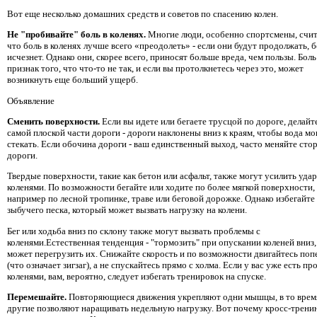
Вот еще несколько домашних средств и советов по спасению колен.
Не "пробивайте" боль в коленях.
Многие люди, особенно спортсмены, счит
что боль в коленях лучше всего «преодолеть» - если они будут продолжать, 
исчезнет. Однако они, скорее всего, приносят больше вреда, чем пользы. Боль
признак того, что что-то не так, и если вы протолкнетесь через это, может
возникнуть еще больший ущерб.
Объявление
Сменить поверхности.
Если вы идете или бегаете трусцой по дороге, делайте
самой плоской части дороги - дороги наклонены вниз к краям, чтобы вода мо
стекать. Если обочина дороги - ваш единственный выход, часто меняйте сто
дороги.
Твердые поверхности, такие как бетон или асфальт, также могут усилить уда
коленями. По возможности бегайте или ходите по более мягкой поверхности,
например по лесной тропинке, траве или беговой дорожке. Однако избегайте
зыбучего песка, который может вызвать нагрузку на колени.
Бег или ходьба вниз по склону также могут вызвать проблемы с
коленями.Естественная тенденция - "тормозить" при опускании коленей вниз,
может перегрузить их. Снижайте скорость и по возможности двигайтесь поп
(что означает зигзаг), а не спускайтесь прямо с холма. Если у вас уже есть п
коленями, вам, вероятно, следует избегать тренировок на спуске.
Перемешайте.
Повторяющиеся движения укрепляют одни мышцы, в то врем
другие позволяют наращивать недельную нагрузку. Вот почему кросс-тренин