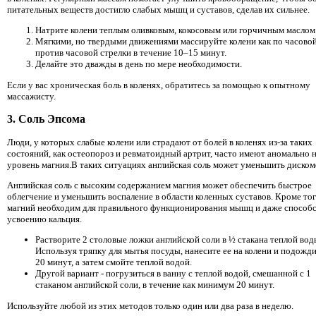
питательных веществ достигло слабых мышц и суставов, сделав их сильнее.
Натрите колени теплым оливковым, кокосовым или горчичным маслом
Мягкими, но твердыми движениями массируйте колени как по часовой,
против часовой стрелки в течение 10–15 минут.
Делайте это дважды в день по мере необходимости.
Если у вас хроническая боль в коленях, обратитесь за помощью к опытному
массажисту.
3. Соль Эпсома
Люди, у которых слабые колени или страдают от болей в коленях из-за таких
состояний, как остеопороз и ревматоидный артрит, часто имеют аномально 
уровень магния.В таких ситуациях английская соль может уменьшить диском
Английская соль с высоким содержанием магния может обеспечить быстрое
облегчение и уменьшить воспаление в области коленных суставов. Кроме тог
магний необходим для правильного функционирования мышц и даже способ
усвоению кальция.
Растворите 2 столовые ложки английской соли в ½ стакана теплой вод
Используя тряпку для мытья посуды, нанесите ее на колени и подожд
20 минут, а затем смойте теплой водой.
Другой вариант - погрузиться в ванну с теплой водой, смешанной с 1
стаканом английской соли, в течение как минимум 20 минут.
Используйте любой из этих методов только один или два раза в неделю.