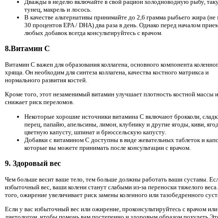
Дважды в неделю включайте в свой рацион холодноводную рыбу, такую
тунец, макрель и лосось.
В качестве альтернативы принимайте до 2,6 грамма рыбьего жира (не
30 процентов EPA / DHA) два раза в день. Однако перед началом прие
любых добавок всегда консультируйтесь с врачом.
8.Витамин C
Витамин C важен для образования коллагена, основного компонента коленно
хряща. Он необходим для синтеза коллагена, качества костного матрикса и
нормального развития костей.
Кроме того, этот незаменимый витамин улучшает плотность костной массы 
снижает риск переломов.
Некоторые хорошие источники витамина С включают брокколи, слад
перец, папайю, апельсины, лимон, клубнику и другие ягоды, киви, яго
цветную капусту, шпинат и брюссельскую капусту.
Добавки с витамином C доступны в виде жевательных таблеток и капс
которые вы можете принимать после консультации с врачом.
9. Здоровый вес
Чем больше весит ваше тело, тем больше должны работать ваши суставы. Есл
избыточный вес, ваши колени станут слабыми из-за переноски тяжелого веса
того, ожирение увеличивает риск замены коленного или тазобедренного суст
Если у вас избыточный вес или ожирение, проконсультируйтесь с врачом или
диетологом, чтобы помочь вам постепенно и здоровым образом похудеть.Эт