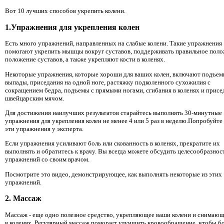
Вот 10 лучших способов укрепить колени.
1.Упражнения для укрепления колен
Есть много упражнений, направленных на слабые колени. Такие упражнения
помогают укрепить мышцы вокруг суставов, поддерживать правильное поло
положение суставов, а также укрепляют кости в коленях.
Некоторые упражнения, которые хороши для ваших колен, включают подъем
выпады, приседания на одной ноге, растяжку подколенного сухожилия с
сокращением бедра, подъемы с прямыми ногами, сгибания в коленях и присе
швейцарским мячом.
Для достижения наилучших результатов старайтесь выполнять 30-минутные
упражнения для укрепления колен не менее 4 или 5 раз в неделю.Попробуйте
эти упражнения у эксперта.
Если упражнения усиливают боль или скованность в коленях, прекратите их
выполнять и обратитесь к врачу. Вы всегда можете обсудить целесообразнос
упражнений со своим врачом.
Посмотрите это видео, демонстрирующее, как выполнять некоторые из этих
упражнений.
2. Массаж
Массаж - еще одно полезное средство, укрепляющее ваши колени и снимающ
в коленях. Регулярный массаж помогает улучшить кровообращение, чтобы б