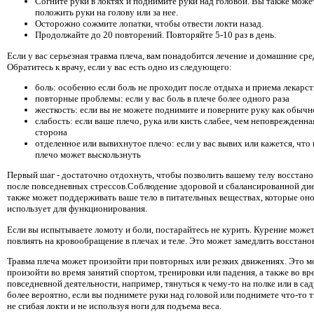
Согните руки в локтях и поднимите руки над головой. Вы также може
положить руки на голову или за нее.
Осторожно сожмите лопатки, чтобы отвести локти назад.
Продолжайте до 20 повторений. Повторяйте 5-10 раз в день.
Если у вас серьезная травма плеча, вам понадобится лечение и домашние сре
Обратитесь к врачу, если у вас есть одно из следующего:
боль: особенно если боль не проходит после отдыха и приема лекарст
повторные проблемы: если у вас боль в плече более одного раза
жесткость: если вы не можете поднимите и поверните руку как обычн
слабость: если ваше плечо, рука или кисть слабее, чем неповрежденна
сторона
отделенное или вывихнутое плечо: если у вас вывих или кажется, что
плечо может выскользнуть
Первый шаг - достаточно отдохнуть, чтобы позволить вашему телу восстано
после повседневных стрессов.Соблюдение здоровой и сбалансированной ди
также может поддерживать ваше тело в питательных веществах, которые он
использует для функционирования.
Если вы испытываете ломоту и боли, постарайтесь не курить. Курение може
повлиять на кровообращение в плечах и теле. Это может замедлить восстано
Травма плеча может произойти при повторных или резких движениях. Это м
произойти во время занятий спортом, тренировки или падения, а также во вр
повседневной деятельности, например, тянуться к чему-то на полке или в сад
более вероятно, если вы поднимете руки над головой или поднимете что-то т
не сгибая локти и не используя ноги для подъема веса.