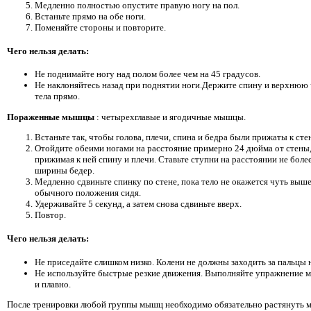
Медленно полностью опустите правую ногу на пол.
Встаньте прямо на обе ноги.
Поменяйте стороны и повторите.
Чего нельзя делать:
Не поднимайте ногу над полом более чем на 45 градусов.
Не наклоняйтесь назад при поднятии ноги.Держите спину и верхнюю 
тела прямо.
Пораженные мышцы
: четырехглавые и ягодичные мышцы.
Встаньте так, чтобы голова, плечи, спина и бедра были прижаты к сте
Отойдите обеими ногами на расстояние примерно 24 дюйма от стены
прижимая к ней спину и плечи. Ставьте ступни на расстоянии не боле
ширины бедер.
Медленно сдвиньте спинку по стене, пока тело не окажется чуть выш
обычного положения сидя.
Удерживайте 5 секунд, а затем снова сдвиньте вверх.
Повтор.
Чего нельзя делать:
Не приседайте слишком низко. Колени не должны заходить за пальцы н
Не используйте быстрые резкие движения. Выполняйте упражнение 
и плавно.
После тренировки любой группы мышц необходимо обязательно растянуть