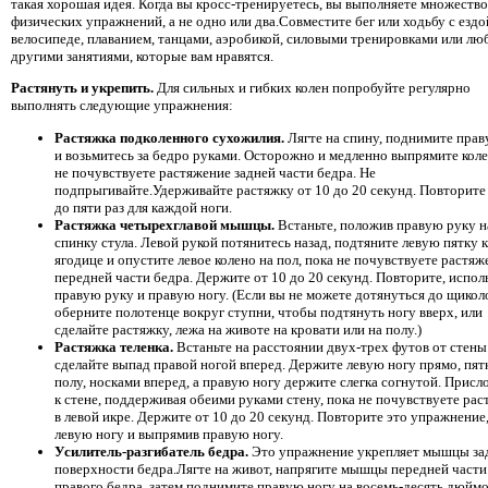
такая хорошая идея. Когда вы кросс-тренируетесь, вы выполняете множество
физических упражнений, а не одно или два.Совместите бег или ходьбу с ездо
велосипеде, плаванием, танцами, аэробикой, силовыми тренировками или л
другими занятиями, которые вам нравятся.
Растянуть и укрепить.
Для сильных и гибких колен попробуйте регулярно
выполнять следующие упражнения:
Растяжка подколенного сухожилия.
Лягте на спину, поднимите пра
и возьмитесь за бедро руками. Осторожно и медленно выпрямите коле
не почувствуете растяжение задней части бедра. Не
подпрыгивайте.Удерживайте растяжку от 10 до 20 секунд. Повторите
до пяти раз для каждой ноги.
Растяжка четырехглавой мышцы.
Встаньте, положив правую руку н
спинку стула. Левой рукой потянитесь назад, подтяните левую пятку к
ягодице и опустите левое колено на пол, пока не почувствуете растяж
передней части бедра. Держите от 10 до 20 секунд. Повторите, испол
правую руку и правую ногу. (Если вы не можете дотянуться до щикол
оберните полотенце вокруг ступни, чтобы подтянуть ногу вверх, или
сделайте растяжку, лежа на животе на кровати или на полу.)
Растяжка теленка.
Встаньте на расстоянии двух-трех футов от стены
сделайте выпад правой ногой вперед. Держите левую ногу прямо, пят
полу, носками вперед, а правую ногу держите слегка согнутой. Присл
к стене, поддерживая обеими руками стену, пока не почувствуете ра
в левой икре. Держите от 10 до 20 секунд. Повторите это упражнение
левую ногу и выпрямив правую ногу.
Усилитель-разгибатель бедра.
Это упражнение укрепляет мышцы за
поверхности бедра.Лягте на живот, напрягите мышцы передней части
правого бедра, затем поднимите правую ногу на восемь-десять дюймо