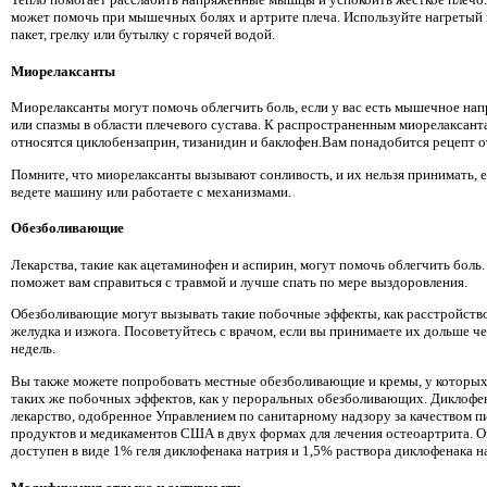
может помочь при мышечных болях и артрите плеча. Используйте нагретый
пакет, грелку или бутылку с горячей водой.
Миорелаксанты
Миорелаксанты могут помочь облегчить боль, если у вас есть мышечное на
или спазмы в области плечевого сустава. К распространенным миорелаксант
относятся циклобензаприн, тизанидин и баклофен.Вам понадобится рецепт от
Помните, что миорелаксанты вызывают сонливость, и их нельзя принимать, 
ведете машину или работаете с механизмами.
Обезболивающие
Лекарства, такие как ацетаминофен и аспирин, могут помочь облегчить боль.
поможет вам справиться с травмой и лучше спать по мере выздоровления.
Обезболивающие могут вызывать такие побочные эффекты, как расстройств
желудка и изжога. Посоветуйтесь с врачом, если вы принимаете их дольше ч
недель.
Вы также можете попробовать местные обезболивающие и кремы, у которых
таких же побочных эффектов, как у пероральных обезболивающих. Диклофен
лекарство, одобренное Управлением по санитарному надзору за качеством 
продуктов и медикаментов США в двух формах для лечения остеоартрита. О
доступен в виде 1% геля диклофенака натрия и 1,5% раствора диклофенака н