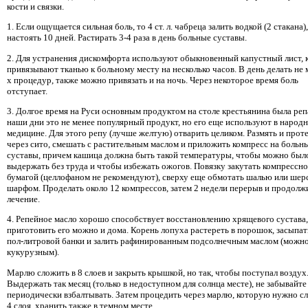
кости и связки.
1. Если ощущается сильная боль, то 4 ст. л. чабреца залить водкой (2 стакана),
настоять 10 дней. Растирать 3-4 раза в день больные суставы.
2. Для устранения дискомфорта используют обыкновенный капустный лист,
привязывают тканью к больному месту на несколько часов. В день делать не 
х процедур, также можно привязать и на ночь. Через некоторое время боль
отступает.
3. Долгое время на Руси основным продуктом на столе крестьянина была реп
наши дни это не менее популярный продукт, но его еще используют в народ
медицине. Для этого репу (лучше желтую) отварить целиком. Размять и прот
через сито, смешать с растительным маслом и приложить компресс на больн
суставы, причем кашица должна быть такой температуры, чтобы можно был
выдержать без труда и чтобы избежать ожогов. Повязку закутать компрессн
бумагой (целлофаном не рекомендуют), сверху еще обмотать шалью или ше
шарфом. Проделать около 12 компрессов, затем 2 недели перерыв и продолж
лечение.
4. Репейное масло хорошо способствует восстановлению хрящевого сустава,
приготовить его можно и дома. Корень лопуха растереть в порошок, засыпат
пол-литровой банки и залить рафинированным подсолнечным маслом (можн
кукурузным).
Марлю сложить в 8 слоев и закрыть крышкой, но так, чтобы поступал воздух
Выдержать так месяц (только в недоступном для солнца месте), не забывайте
периодически взбалтывать. Затем процедить через марлю, которую нужно с
4 слоя, хранить также в темном месте.