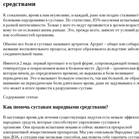
средствами
К сожалению, время к нам неумолимо, и каждый, рано или поздно сталкивает
болевыми ощущениями в суставах. По статистике, 85% населения испытыва
в разной интенсивности. Только у кого-то недуг проявляется в зрелом возраст
кому-то он осложнил жизнь раньше. Это, прежде всего, зависит от условий 
или особенностей организма.
Обычно все боли в суставах называют артритом. Артрит – общее или собира
название воспалительного процесса, которое образовалось вследствие забол
соединительной ткани.
Имеются 2 вида: первый протекает в острой форме, сопровождающей повы
температуры и покраснением кожи в больном месте. Другой – хроническая 
которая ничем, до определенного времени, не выражена и боли возникают
периодически. Это и вызывает большую опасность, так как больной, не обр
внимание на периодические боли длительное время, даже не задумываясь о л
что может в итоге привести к разрушению сустава.
Содержание статьи:
Как помочь суставам народными средствами?
В настоящее время для лечения существующих недугов есть немало эффект
народных средств, которые способствуют укреплению суставов в
организме. Они прошли испытание веками и сейчас являются прекрасной
альтернативой лекарственным препаратам. Мы уже описывали Народные ср
при ДОА, а сегодня еще несколько способов, как помочь себе укрепить суста