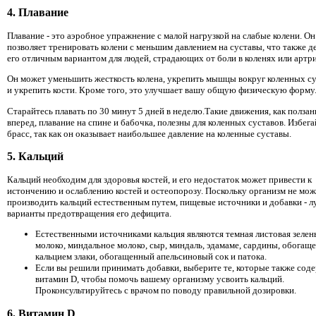
4. Плавание
Плавание - это аэробное упражнение с малой нагрузкой на слабые колени. Он
позволяет тренировать колени с меньшим давлением на суставы, что также д
его отличным вариантом для людей, страдающих от боли в коленях или артри
Он может уменьшить жесткость колена, укрепить мышцы вокруг коленных с
и укрепить кости. Кроме того, это улучшает вашу общую физическую форму
Старайтесь плавать по 30 минут 5 дней в неделю.Такие движения, как ползан
вперед, плавание на спине и бабочка, полезны для коленных суставов. Избега
брасс, так как он оказывает наибольшее давление на коленные суставы.
5. Кальций
Кальций необходим для здоровья костей, и его недостаток может привести к
истончению и ослаблению костей и остеопорозу. Поскольку организм не мож
производить кальций естественным путем, пищевые источники и добавки - 
варианты предотвращения его дефицита.
Естественными источниками кальция являются темная листовая зелень
молоко, миндальное молоко, сыр, миндаль, эдамаме, сардины, обогащ
кальцием злаки, обогащенный апельсиновый сок и патока.
Если вы решили принимать добавки, выберите те, которые также сод
витамин D, чтобы помочь вашему организму усвоить кальций.
Проконсультируйтесь с врачом по поводу правильной дозировки.
6. Витамин D