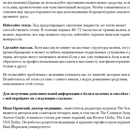
на воспаление).Однако не используйте противовоспалительные средства, если
есть язва, кровотечение или чувствительный желудок. Чтобы ознакомиться с
списком мер предосторожности при использовании безрецептурных анальгет
щелкните здесь.
Избегайте тепла.
Лед предотвращает скопление жидкости, но тепло может
способствовать этому. В течение первых 48–72 часов после травмы колена, к
колено, вероятно, все еще немного опухло, избегайте горячих ванн или горя
компрессов.
Сделайте массаж.
Хотя массаж не влияет на костные структуры колена, он у
кровообращение и может ослабить напряженные подколенные сухожилия и 
ткани, которые могут натягивать колено.Если у вас уже появилась боль в коле
обратитесь за профессиональным массажем к массажисту или физиотерапевту
только к другу.
Не позволяйте проблемам с коленями отвлекать вас от занятий, которые вам н
Позаботьтесь об этом суставе с самого начала, следуя домашним средствам,
описанным в этой статье.
Для получения дополнительной информации о боли в коленях и способах
с ней перейдите по следующим ссылкам:
Иван Оранский, доктор медицины
, заместитель редактора журнала The Scie
является автором или соавтором четырех книг, в том числе The Common Sy
Answer Guide, и написал статьи для таких изданий, как Boston Globe, The Lan
USA Today. Он работал доцентом медицины и адъюнкт-профессором журнал
Нью-Йоркском университете.