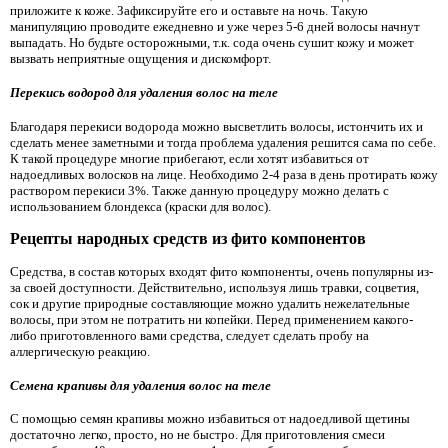
приложите к коже. Зафиксируйте его и оставьте на ночь. Такую
манипуляцию проводите ежедневно и уже через 5-6 дней волосы начнут
выпадать. Но будьте осторожными, т.к. сода очень сушит кожу и может
вызвать неприятные ощущения и дискомфорт.
Перекись водород для удаления волос на теле
Благодаря перекиси водорода можно высветлить волосы, истончить их и
сделать менее заметными и тогда проблема удаления решится сама по себе.
К такой процедуре многие прибегают, если хотят избавиться от
надоедливых волосков на лице. Необходимо 2-4 раза в день протирать кожу
раствором перекиси 3%. Также данную процедуру можно делать с
использованием блондекса (краски для волос).
Рецепты народных средств из фито компонентов
Средства, в состав которых входят фито компоненты, очень популярны из-
за своей доступности. Действительно, используя лишь травки, соцветия,
сок и другие природные составляющие можно удалить нежелательные
волосы, при этом не потратить ни копейки. Перед применением какого-
либо приготовленного вами средства, следует сделать пробу на
аллергическую реакцию.
Семена крапивы для удаления волос на теле
С помощью семян крапивы можно избавиться от надоедливой щетины
достаточно легко, просто, но не быстро. Для приготовления смеси