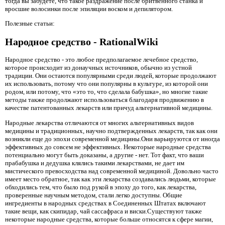
тогда вы забудете, что такое раздражение после бритвенного станка и
вросшие волосинки после эпиляции воском и депилятором.
Полезные статьи:
Народное средство - RationalWiki
Народное средство
- это любое предполагаемое лечебное средство,
которое происходит из донаучных источников, обычно из устной
традиции. Они остаются популярными среди людей, которые продолжают
их использовать, потому что они популярны в культуре, из которой они
родом, или потому, что «это то, что сделала бабушка», но многие такие
методы также продолжают использоваться благодаря продвижению в
качестве патентованных лекарств или причуд альтернативной медицины.
Народные лекарства отличаются от многих альтернативных видов
медицины и традиционных, научно подтвержденных лекарств, так как они
возникли еще до эпохи современной медицины.Они варьируются от иногда
эффективных до совсем не эффективных. Некоторые народные средства
потенциально могут быть доказаны, а другие - нет. Тот факт, что ваши
прабабушка и дедушка клялись такими лекарствами, не дает им
мистического превосходства над современной медициной. Довольно часто
имеет место обратное, так как эти лекарства создавались людьми, которые
обходились тем, что было под рукой в ​​эпоху до того, как лекарства,
проверенные научным методом, стали легко доступны. Общие
ингредиенты в народных средствах в Соединенных Штатах включают
такие вещи, как скипидар, чай сассафраса и виски.Существуют также
некоторые народные средства, которые больше относятся к сфере магии,