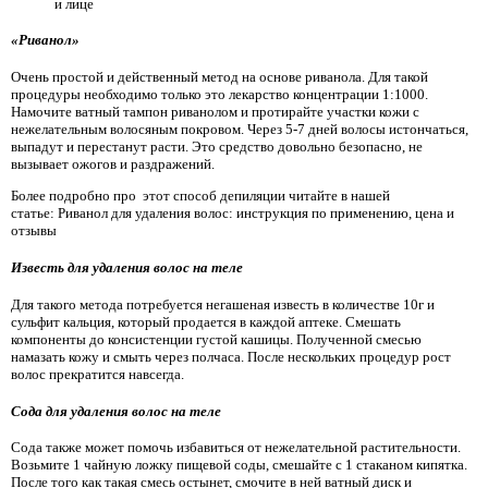
и лице
«Риванол»
Очень простой и действенный метод на основе риванола. Для такой
процедуры необходимо только это лекарство концентрации 1:1000.
Намочите ватный тампон риванолом и протирайте участки кожи с
нежелательным волосяным покровом. Через 5-7 дней волосы истончаться,
выпадут и перестанут расти. Это средство довольно безопасно, не
вызывает ожогов и раздражений.
Более подробно про этот способ депиляции читайте в нашей
статье: Риванол для удаления волос: инструкция по применению, цена и
отзывы
Известь для удаления волос на теле
Для такого метода потребуется негашеная известь в количестве 10г и
сульфит кальция, который продается в каждой аптеке. Смешать
компоненты до консистенции густой кашицы. Полученной смесью
намазать кожу и смыть через полчаса. После нескольких процедур рост
волос прекратится навсегда.
Сода для удаления волос
на теле
Сода также может помочь избавиться от нежелательной растительности.
Возьмите 1 чайную ложку пищевой соды, смешайте с 1 стаканом кипятка.
После того как такая смесь остынет, смочите в ней ватный диск и