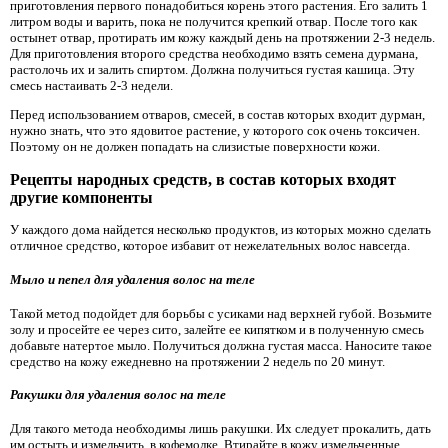
приготовления первого понадобиться корень этого растения. Его залить 1
литром воды и варить, пока не получится крепкий отвар. После того как
остынет отвар, протирать им кожу каждый день на протяжении 2-3 недель.
Для приготовления второго средства необходимо взять семена дурмана,
растолочь их и залить спиртом. Должна получиться густая кашица. Эту
смесь настаивать 2-3 недели.
Перед использованием отваров, смесей, в состав которых входит дурман,
нужно знать, что это ядовитое растение, у которого сок очень токсичен.
Поэтому он не должен попадать на слизистые поверхности кожи.
Рецепты народных средств, в состав которых входят
другие компоненты
У каждого дома найдется несколько продуктов, из которых можно сделать
отличное средство, которое избавит от нежелательных волос навсегда.
Мыло и пепел для удаления волос на теле
Такой метод подойдет для борьбы с усиками над верхней губой. Возьмите
золу и просейте ее через сито, залейте ее кипятком и в полученную смесь
добавьте натертое мыло. Получиться должна густая масса. Наносите такое
средство на кожу ежедневно на протяжении 2 недель по 20 минут.
Ракушки для удаления волос на теле
Для такого метода необходимы лишь ракушки. Их следует прокалить, дать
им остыть и измельчить в кофемолке. Втирайте в кожу измельченные