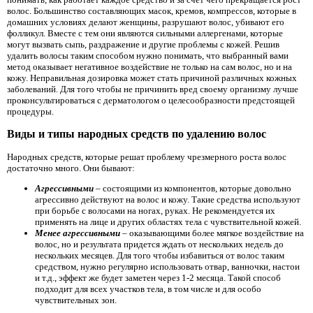
волос. Большинство составляющих масок, кремов, компрессов, которые в
домашних условиях делают женщины, разрушают волос, убивают его
фолликул. Вместе с тем они являются сильными аллергенами, которые
могут вызвать сыпь, раздражение и другие проблемы с кожей. Решив
удалить волосы таким способом нужно понимать, что выбранный вами
метод оказывает негативное воздействие не только на сам волос, но и на
кожу. Неправильная дозировка может стать причиной различных кожных
заболеваний. Для того чтобы не причинить вред своему организму лучше
проконсультироваться с дерматологом о целесообразности предстоящей
процедуры.
Виды и типы народных средств по удалению волос
Народных средств, которые решат проблему чрезмерного роста волос
достаточно много. Они бывают:
Агрессивными
– состоящими из компонентов, которые довольно
агрессивно действуют на волос и кожу. Такие средства используют
при борьбе с волосами на ногах, руках. Не рекомендуется их
применять на лице и других областях тела с чувствительной кожей.
Менее агрессивными
– оказывающими более мягкое воздействие на
волос, но и результата придется ждать от нескольких недель до
нескольких месяцев. Для того чтобы избавиться от волос таким
средством, нужно регулярно использовать отвар, ванночки, настои
и т.д., эффект же будет заметен через 1-2 месяца. Такой способ
подходит для всех участков тела, в том числе и для особо
чувствительных зон.