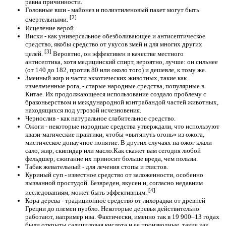
равна причинности.
Головные вши - майонез и полиэтиленовый пакет могут быть
[2]
смертельными.
Исцеление верой
Виски - как универсальное обезболивающее и антисептическое
средство, якобы средство от укусов змей и для многих других
[3]
целей.
Вероятно, он эффективен в качестве местного
антисептика, хотя медицинский спирт, вероятно, лучше: он сильнее
(от 140 до 182, против 80 или около того) и дешевле, к тому же.
Змеиный жир и части экзотических животных, такие как
измельченные рога, - старые народные средства, популярные в
Китае. Их продолжающееся использование создало проблему с
браконьерством и международной контрабандой частей животных,
находящихся под угрозой исчезновения.
Чернослив - как натуральное слабительное средство.
Ожоги - некоторые народные средства утверждали, что используют
квази-магические практики, чтобы «вытянуть огонь» из ожога,
мистическое донаучное понятие. В других случаях на ожог клали
сало, жир, скипидар или масло.Как скажет вам сегодня любой
фельдшер, сжигание их приносит больше вреда, чем пользы.
Табак жевательный - для лечения стопы и глистов.
Куриный суп - известное средство от заложенности, особенно
вызванной простудой. Безвреден, вкусен и, согласно недавним
[4]
исследованиям, может быть эффективным.
Кора дерева - традиционное средство от лихорадки от древней
Греции до племен пуэбло. Некоторые деревья действительно
работают, например ива. Фактически, именно так в 19 900–13 годах
были открыты салициловая кислота и ее производные, такие как