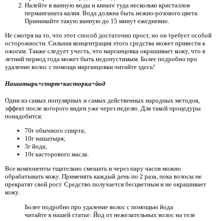
Налейте в ванную воды и киньте туда несколько кристаллов
перманганата калия. Вода должна быть нежно-розового цвета.
Принимайте такую ванную до 15 минут ежедневно.
Не смотря на то, что этот способ достаточно прост, но он требует особой
осторожности. Сильная концентрация этого средства может привести к
ожогам. Также следует учесть, что марганцовка окрашивает кожу, что в
летний период года может быть недопустимым. Более подробно про
удаление волос с помощи марганцовки читайте здесь!
Нашатырь+спирт+касторка+йод
Один из самых популярных и самых действенных народных методов,
эффект после которого виден уже через неделю. Для такой процедуры
понадобится:
70г обычного спирта;
10г нашатыря;
3г йода;
10г касторового масла.
Все компоненты тщательно смешать и через пару часов можно
обрабатывать кожу. Применять каждый день по 2 раза, пока волосы не
прекратят свой рост. Средство получается бесцветным и не окрашивает
кожу.
Более подробно про удаление волос с помощью йода
читайте в нашей статье: Йод от нежелательных волос на теле