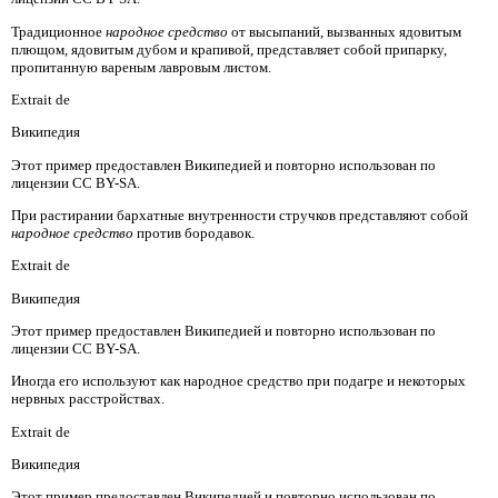
Традиционное
народное средство
от высыпаний, вызванных ядовитым
плющом, ядовитым дубом и крапивой, представляет собой припарку,
пропитанную вареным лавровым листом.
Extrait de
Википедия
Этот пример предоставлен Википедией и повторно использован по
лицензии CC BY-SA.
При растирании бархатные внутренности стручков представляют собой
народное средство
против бородавок.
Extrait de
Википедия
Этот пример предоставлен Википедией и повторно использован по
лицензии CC BY-SA.
Иногда его используют как народное средство
при подагре и некоторых
нервных расстройствах.
Extrait de
Википедия
Этот пример предоставлен Википедией и повторно использован по