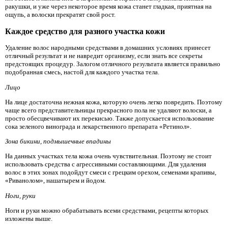
ракушки, и уже через некоторое время кожа станет гладкая, приятная на
ощупь, а волоски прекратят свой рост.
Каждое средство для разного участка кожи
Удаление волос народными средствами в домашних условиях принесет
отличный результат и не навредит организму, если знать все секреты
предстоящих процедур. Залогом отличного результата является правильно
подобранная смесь, настой для каждого участка тела.
Лицо
На лице достаточна нежная кожа, которую очень легко повредить. Поэтому
чаще всего представительницы прекрасного пола не удаляют волоски, а
просто обесцвечивают их перекисью. Также допускается использование
сока зеленого винограда и лекарственного препарата «Ретинол».
Зона бикини, подмышечные впадины
На данных участках тела кожа очень чувствительная. Поэтому не стоит
использовать средства с агрессивными составляющими. Для удаления
волос в этих зонах подойдут смеси с грецким орехом, семенами крапивы,
«Риванолом», нашатырем и йодом.
Ноги, руки
Ноги и руки можно обрабатывать всеми средствами, рецепты которых
изложены выше.