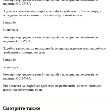
лицензии CC BY-SA.
Подушка с хмелем - популярное
народное средство
от бессонницы, и
исследования на животных показали седативный эффект.
Extrait de
Википедия
Этот пример предоставлен Википедией и повторно использован по
лицензии CC BY-SA.
Подобно касторовому маслу, оно было широко используемым
народным
средством
от многих недугов.
Extrait de
Википедия
Этот пример предоставлен Википедией и повторно использован по
лицензии CC BY-SA.
Это делается как
народное средство
от ревматизма, обеспечивающее
временное облегчение боли.
,
Смотрите также