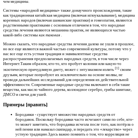
чем медицины.
Системы «народной медицины» также донаучного происхождения, такие
как традиционная китайская медицина (включая иглоукалывание), медицина
коренных народов (включая шаманские практики) и гомеопатия, являются
родственными практиками с основным отличием в том, что народные
средства лечения являются мешанина практик, не являющихся частью
какой-либо системы
как таковая
.
Можно сказать, что народные средства лечения далеко не ушли в прошлое,
но все еще являются важной частью современной культуры, потому что у
нас все еще есть устная традиция и эквивалентные средства
распространения предполагаемых народных средств, в том числе через
Интернет.Таким образом, кто-то, кто пробует колонии или какую-то
[1]
экзотическую причудливую диету, может с энтузиазмом излить
своим
друзьям, которые попробуют их исключительно на основе молвы, не
проводя дальнейших исследований для определения их действительной
эффективности. Современные народные средства включают в себя такие
вещества, как масло чайного дерева, коллоидное серебро, грибы шиитаке,
ДМСО и свечи для ушей.
Примеры [править]
Бородавки - существует множество народных средств от
бородавок. Поскольку бородавки часто исчезают сами по себе, кто-
то может заметить, что бородавка исчезла после того, как потёрла о
ней пенни или намазал скипидар, и передать это «лекарство» через
устную традицию.Здесь важно помнить о том, что корреляция не