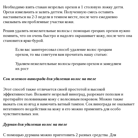
Необходимо взять стакан незрелых орехов и 1 столовую ложку дегтя.
Орехи измельчить и залить дегтем. Полученную смесь оставить
настаиваться на 2-3 недели в темном месте, после чего ежедневно
смазывать им проблемные участки кожи.
Решив удалить нежелательные волосы с помощью грецких орехов нужно
помнить, что он очень быстро и надолго окрашивает кожу, после чего она
становится ярко-бурой.
Если вас заинтересовал способ удаление волос грецким
орехом, то мы советуем вам прочитать нашу статью:
Удаляем нежелательные волосы грецким орехом и замедляем
их рост
Сок зеленого винограда для удаления волос на теле
Этот способ также отличается своей простотой и высокой
эффективностью. Возьмите незрелый виноград, разрежьте пополам и
протирайте половинками кожу с волосяным покровом. Можно также
выжать сок из ягод и намочить ватный тампон. Сок винограда не оказывает
негативного воздействия на кожу и его можно применять для особо
чувствительных зон.
Дурман для удаления волос на теле
С помощью дурмана можно приготовить 2 разных средства. Для