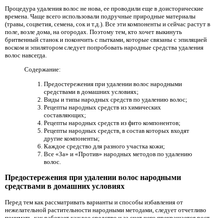
Процедура удаления волос не нова, ее проводили еще в доисторические
времена. Чаще всего использовали подручные природные материалы
(травы, соцветия, семена, сок и т.д.). Все эти компоненты и сейчас растут в
поле, возле дома, на огородах. Поэтому тем, кто хочет выкинуть
бритвенный станок и покончить с пытками, которые связаны с эпиляцией
воском и эпилятором следует попробовать народные средства удаления
волос навсегда.
Содержание:
Предостережения при удалении волос народными
средствами в домашних условиях;
Виды и типы народных средств по удалению волос;
Рецепты народных средств из химических
составляющих;
Рецепты народных средств из фито компонентов;
Рецепты народных средств, в состав которых входят
другие компоненты;
Каждое средство для разного участка кожи;
Все «За» и «Против» народных методов по удалению
волос.
Предостережения при удалении волос народными
средствами в домашних условиях
Перед тем как рассматривать варианты и способы избавления от
нежелательной растительности народными методами, следует отчетливо
понимать, как работает каждое средство и за счет чего прекращается рост