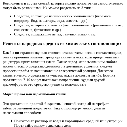
Компоненты и состав смесей, которые можно приготовить самостоятельно
могут быть различными. Их можно разделить на 3 типа:
Средства, состоящие из химических компонентов (перекись
водорода, йод, нашатырь, сода, известь и др.)
Средства, которые состоят из фито компонентов (различные травы,
сок, семена, фитосмола и др.)
Средства, содержащие пепел, ракушки, мыло и т.д.
Рецепты народных средств из химических составляющих
Как бы ни страшно звучало словосочетание «химические составляющие»,
они не причинят никакого вреда организму и коже, если придерживаться
рецептуры приготовления смеси. Также перед использованием любого
косметического средства, сделанного в домашних условиях, следует
провести пробы на возникновение аллергической реакции. Для этого
капните немного средства на участок кожи в локтевом изгибе. Если на
протяжении 7-10 минут появилось покраснение, зуд или другой
дискомфорт, то это средство лучше не использовать.
Марганцовка или перманганат калия
Это достаточно простой, бюджетный способ, который не требует
заблаговременной подготовки. Такую процедуру можно делать
несколькими способами.
Приготовьте раствор из воды и марганцовки средней концентрации.
Протирайте им кожу дважды в день.