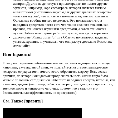
аспирин.Другие не действуют при лихорадке, но имеют другие
эффекты, например, кора сассафраса, которая является мягким
анальгетиком (и отличным вкусом для других травяных лекарств с
ужасным вкусом), что привело к полезным научным открытиям.
Остальные вообще ничего не делают. Это показывает, что в
народных средствах часто есть что-то, но если это так, они, как
правило, становятся научными средствами, а затем становятся
лучше. Таблетка аспирина работает лучше, чем кусок коры ивы.
Док-листья (
Rumex obtusifolius
). Обычно появляются, когда вас
ужалила крапива, и, учитывая, что они растут довольно близко, их
легко найти.
Итог [править]
Если у вас серьезное заболевание или неотложная медицинская помощь,
например, укус ядовитой змеи, не полагайтесь на старое прадедовское
лекарство от укуса змеи; вместо этого обратитесь к врачу. Есть веская
причина, по которой ожидаемая продолжительность жизни тогда была
меньше половины сегодняшней. Избегайте народных средств, которые, как
известно, вредны (например, табак, сассафрас, скипидар, жир при ожогах,
змеиное масло и неизвестно чего еще, потому что в старину его
безопасность или эффективность не проверялась).
См. Также [править]