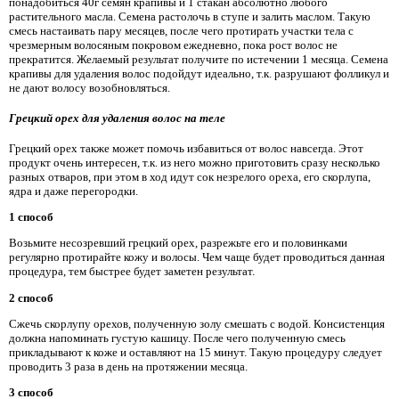
понадобиться 40г семян крапивы и 1 стакан абсолютно любого
растительного масла. Семена растолочь в ступе и залить маслом. Такую
смесь настаивать пару месяцев, после чего протирать участки тела с
чрезмерным волосяным покровом ежедневно, пока рост волос не
прекратится. Желаемый результат получите по истечении 1 месяца. Семена
крапивы для удаления волос подойдут идеально, т.к. разрушают фолликул и
не дают волосу возобновляться.
Грецкий орех для удаления волос на теле
Грецкий орех также может помочь избавиться от волос навсегда. Этот
продукт очень интересен, т.к. из него можно приготовить сразу несколько
разных отваров, при этом в ход идут сок незрелого ореха, его скорлупа,
ядра и даже перегородки.
1 способ
Возьмите несозревший грецкий орех, разрежьте его и половинками
регулярно протирайте кожу и волосы. Чем чаще будет проводиться данная
процедура, тем быстрее будет заметен результат.
2 способ
Сжечь скорлупу орехов, полученную золу смешать с водой. Консистенция
должна напоминать густую кашицу. После чего полученную смесь
прикладывают к коже и оставляют на 15 минут. Такую процедуру следует
проводить 3 раза в день на протяжении месяца.
3 способ