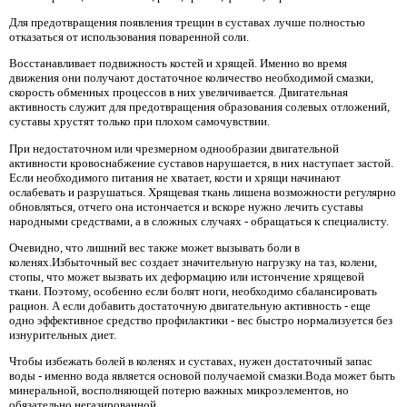
Для предотвращения появления трещин в суставах лучше полностью
отказаться от использования поваренной соли.
Восстанавливает подвижность костей и хрящей. Именно во время
движения они получают достаточное количество необходимой смазки,
скорость обменных процессов в них увеличивается. Двигательная
активность служит для предотвращения образования солевых отложений,
суставы хрустят только при плохом самочувствии.
При недостаточном или чрезмерном однообразии двигательной
активности кровоснабжение суставов нарушается, в них наступает застой.
Если необходимого питания не хватает, кости и хрящи начинают
ослабевать и разрушаться. Хрящевая ткань лишена возможности регулярно
обновляться, отчего она истончается и вскоре нужно лечить суставы
народными средствами, а в сложных случаях - обращаться к специалисту.
Очевидно, что лишний вес также может вызывать боли в
коленях.Избыточный вес создает значительную нагрузку на таз, колени,
стопы, что может вызвать их деформацию или истончение хрящевой
ткани. Поэтому, особенно если болят ноги, необходимо сбалансировать
рацион. А если добавить достаточную двигательную активность - еще
одно эффективное средство профилактики - вес быстро нормализуется без
изнурительных диет.
Чтобы избежать болей в коленях и суставах, нужен достаточный запас
воды - именно вода является основой получаемой смазки.Вода может быть
минеральной, восполняющей потерю важных микроэлементов, но
обязательно негазированной.