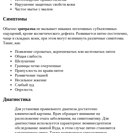
Нарушение защитных свойств кожи
Частое мытье с мылом
Симптомы
Обычно
эритразма
не вызывает никаких негативных субъективных
ощущений, кроме косметического дефекта. Развивается пятно постепенно,
чаще в складках кожи, при этом могут возникнуть различные симптомы.
Такие, как:
Появление сероватых, коричневатых или желтоватых пятен
Общая слабость
Шелушение
Границы четко очерченные
Припухлость по краям пятен
Размягчение тканей
Несильное жжение
Слабый зуд
Опрелость
Диагностика
Для установки правильного диагноза достаточно
клинической картины. Врач обращает внимание на
расположение очага заболевания, на симптоматику. Для
диагностики используется характерное люминесцентном
обследование лампой Вуда, в этом случае пятно становится
характерного цвета. Также назначаются определенные