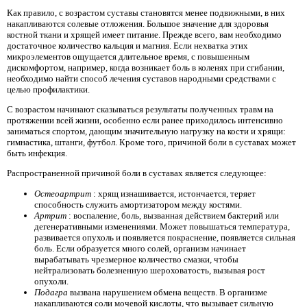
Как правило, с возрастом суставы становятся менее подвижными, в них
накапливаются солевые отложения. Большое значение для здоровья
костной ткани и хрящей имеет питание. Прежде всего, вам необходимо
достаточное количество кальция и магния. Если нехватка этих
микроэлементов ощущается длительное время, с повышенным
дискомфортом, например, когда возникает боль в коленях при сгибании,
необходимо найти способ лечения суставов народными средствами с
целью профилактики.
С возрастом начинают сказываться результаты полученных травм на
протяжении всей жизни, особенно если ранее приходилось интенсивно
заниматься спортом, дающим значительную нагрузку на кости и хрящи:
гимнастика, штанги, футбол. Кроме того, причиной боли в суставах может
быть инфекция.
Распространенной причиной боли в суставах является следующее:
Остеоартрит
: хрящ изнашивается, истончается, теряет
способность служить амортизатором между костями.
Артрит
: воспаление, боль, вызванная действием бактерий или
дегенеративными изменениями. Может повышаться температура,
развивается опухоль и появляется покраснение, появляется сильная
боль. Если образуется много солей, организм начинает
вырабатывать чрезмерное количество смазки, чтобы
нейтрализовать болезненную шероховатость, вызывая рост
опухоли.
Подагра
вызвана нарушением обмена веществ. В организме
накапливаются соли мочевой кислоты, что вызывает сильную