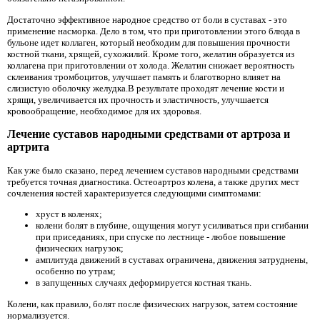
Достаточно эффективное народное средство от боли в суставах - это
применение насморка. Дело в том, что при приготовлении этого блюда в
бульоне идет коллаген, который необходим для повышения прочности
костной ткани, хрящей, сухожилий. Кроме того, желатин образуется из
коллагена при приготовлении от холода. Желатин снижает вероятность
склеивания тромбоцитов, улучшает память и благотворно влияет на
слизистую оболочку желудка.В результате проходят лечение кости и
хрящи, увеличивается их прочность и эластичность, улучшается
кровообращение, необходимое для их здоровья.
Лечение суставов народными средствами от артроза и
артрита
Как уже было сказано, перед лечением суставов народными средствами
требуется точная диагностика. Остеоартроз колена, а также других мест
сочленения костей характеризуется следующими симптомами:
хруст в коленях;
колени болят в глубине, ощущения могут усиливаться при сгибании
при приседаниях, при спуске по лестнице - любое повышение
физических нагрузок;
амплитуда движений в суставах ограничена, движения затруднены,
особенно по утрам;
в запущенных случаях деформируется костная ткань.
Колени, как правило, болят после физических нагрузок, затем состояние
нормализуется.