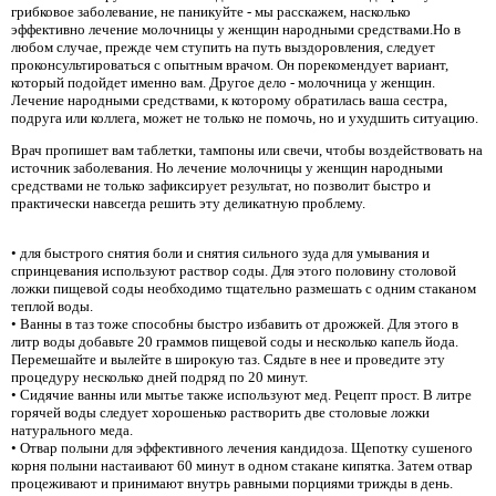
грибковое заболевание, не паникуйте - мы расскажем, насколько
эффективно лечение молочницы у женщин народными средствами.Но в
любом случае, прежде чем ступить на путь выздоровления, следует
проконсультироваться с опытным врачом. Он порекомендует вариант,
который подойдет именно вам. Другое дело - молочница у женщин.
Лечение народными средствами, к которому обратилась ваша сестра,
подруга или коллега, может не только не помочь, но и ухудшить ситуацию.
Врач пропишет вам таблетки, тампоны или свечи, чтобы воздействовать на
источник заболевания. Но лечение молочницы у женщин народными
средствами не только зафиксирует результат, но позволит быстро и
практически навсегда решить эту деликатную проблему.
• для быстрого снятия боли и снятия сильного зуда для умывания и
спринцевания используют раствор соды. Для этого половину столовой
ложки пищевой соды необходимо тщательно размешать с одним стаканом
теплой воды.
• Ванны в таз тоже способны быстро избавить от дрожжей. Для этого в
литр воды добавьте 20 граммов пищевой соды и несколько капель йода.
Перемешайте и вылейте в широкую таз. Сядьте в нее и проведите эту
процедуру несколько дней подряд по 20 минут.
• Сидячие ванны или мытье также используют мед. Рецепт прост. В литре
горячей воды следует хорошенько растворить две столовые ложки
натурального меда.
• Отвар полыни для эффективного лечения кандидоза. Щепотку сушеного
корня полыни настаивают 60 минут в одном стакане кипятка. Затем отвар
процеживают и принимают внутрь равными порциями трижды в день.