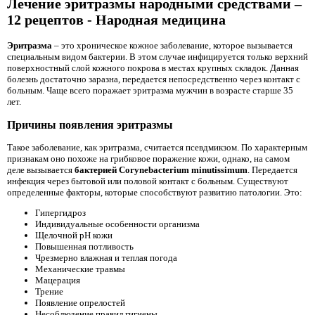
Лечение эритразмы народными средствами –
12 рецептов - Народная медицина
Эритразма
– это хроническое кожное заболевание, которое вызывается
специальным видом бактерии. В этом случае инфицируется только верхний
поверхностный слой кожного покрова в местах крупных складок. Данная
болезнь достаточно заразна, передается непосредственно через контакт с
больным. Чаще всего поражает эритразма мужчин в возрасте старше 35
лет.
Причины появления эритразмы
Такое заболевание, как эритразма, считается псевдмикзом. По характерным
признакам оно похоже на грибковое поражение кожи, однако, на самом
деле вызывается
бактерией Corynebacterium minutissimum
. Передается
инфекция через бытовой или половой контакт с больным. Существуют
определенные факторы, которые способствуют развитию патологии. Это:
Гипергидроз
Индивидуальные особенности организма
Щелочной рН кожи
Повышенная потливость
Чрезмерно влажная и теплая погода
Механические травмы
Мацерация
Трение
Появление опрелостей
Несоблюдение правил гигиены