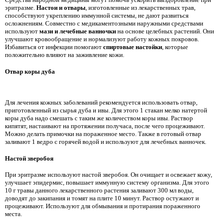
эритразме.
Настои и отвары
, изготовленные из лекарственных трав,
способствуют укреплению иммунной системы, не дают развиться
осложнениям. Совместно с медикаментозными наружными средствами
используют
мази и лечебные ванночки
на основе целебных растений. Они
улучшают кровообращение и нормализуют работу кожных покровов.
Избавиться от инфекции помогают
спиртовые настойки
, которые
положительно влияют на заживление кожи.
Отвар коры дуба
Для лечения кожных заболеваний рекомендуется использовать отвар,
приготовленный из сырья дуба и ивы. Для этого 1 стакан мелко натертой
коры дуба надо смешать с таким же количеством коры ивы. Раствор
кипятят, настаивают на протяжении получаса, после чего процеживают.
Можно делать примочки на пораженное место. Также в готовый отвар
заливают 1 ведро с горячей водой и используют для лечебных ванночек.
Настой зверобоя
При эритразме используют настой зверобоя. Он очищает и освежает кожу,
улучшает эпидермис, повышает иммунную систему организма. Для этого
10 г травы данного лекарственного растения заливают 300 мл воды,
доводят до закипания и томят на плите 10 минут. Раствор остужают и
процеживают. Используют для обмывания и протирания пораженного
места.