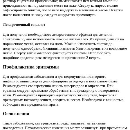
раствор тщательно процеживают, вымачивают в нем ватный тампон и
прикладывают на пораженные места на коже. Сверху компресс можно
зафиксировать бинтом, после чего выдержать в течение 4 часов. Остатки
после нанесения на кожу следует аккуратно промокнуть.
Лекарственный сок алоэ
Для получения необходимого лекарственного эффекта для лечения
эритразмы нужно использовать нижние листья алоэ. Их прикладывают на
пораженное место, оставляя на ночь. Можно измельчить листок до
получения однообразной кашицы, намазать бинт и закрепить на возникшем
пятне. Сверху такой компресс фиксируется бинтом. Использовать
подобное средство рекомендуется на протяжении 2 недель.
Профилактика эритразмы
Для профилактики заболевания и для недопущения повторного
инфицирования следует дезинфицировать одежду и постельное белье.
Рекомендуется своевременно лечить гипергидроз и опрелости. При
травмах следует правильно обрабатывать поврежденную поверхность
кожи. Рекомендуется проводить адекватную гигиену тела, бороться с
чрезмерным потоотделением, следить за весом. Необходимо с точностью
соблюдать все предписания врача.
Осложнения
Такое заболевание, как
эритразма
, редко вызывает негативные
последствия. Патологические изменения могут возникнуть при чрезмерном