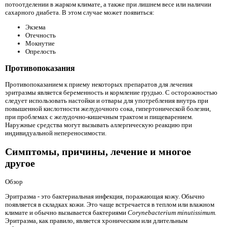
потоотделении в жарком климате, а также при лишнем весе или наличии
сахарного диабета. В этом случае может появиться:
Экзема
Отечность
Мокнутие
Опрелость
Противопоказания
Противопоказанием к приему некоторых препаратов для лечения
эритразмы является беременность и кормление грудью. С осторожностью
следует использовать настойки и отвары для употребления внутрь при
повышенной кислотности желудочного сока, гипертонической болезни,
при проблемах с желудочно-кишечным трактом и пищеварением.
Наружные средства могут вызывать аллергическую реакцию при
индивидуальной непереносимости.
Симптомы, причины, лечение и многое
другое
Обзор
Эритразма - это бактериальная инфекция, поражающая кожу. Обычно
появляется в складках кожи. Это чаще встречается в теплом или влажном
климате и обычно вызывается бактериями
Corynebacterium minutissimum.
Эритразма, как правило, является хроническим или длительным