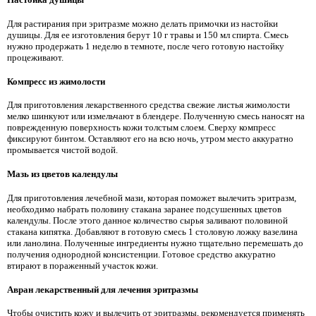
Для растирания при эритразме можно делать примочки из настойки
душицы. Для ее изготовления берут 10 г травы и 150 мл спирта. Смесь
нужно продержать 1 неделю в темноте, после чего готовую настойку
процеживают.
Компресс из жимолости
Для приготовления лекарственного средства свежие листья жимолости
мелко шинкуют или измельчают в блендере. Полученную смесь наносят на
поврежденную поверхность кожи толстым слоем. Сверху компресс
фиксируют бинтом. Оставляют его на всю ночь, утром место аккуратно
промывается чистой водой.
Мазь из цветов календулы
Для приготовления лечебной мази, которая поможет вылечить эритразм,
необходимо набрать половину стакана заранее подсушенных цветов
календулы. После этого данное количество сырья заливают половиной
стакана кипятка. Добавляют в готовую смесь 1 столовую ложку вазелина
или ланолина. Полученные ингредиенты нужно тщательно перемешать до
получения однородной консистенции. Готовое средство аккуратно
втирают в пораженный участок кожи.
Авран лекарственный для лечения эритразмы
Чтобы очистить кожу и вылечить от эритразмы, рекомендуется применять