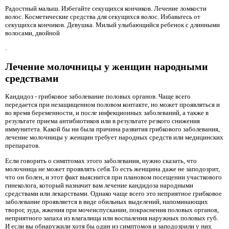
Радостный малыш. Избегайте секущихся кончиков. Лечение ломкости
волос. Косметические средства для секущихся волос. Избавьтесь от
секущихся кончиков. Девушка. Милый улыбающийся ребенок с длинными
волосами, двойной
.
Лечение молочницы у женщин народными
средствами
Кандидоз - грибковое заболевание половых органов. Чаще всего
передается при незащищенном половом контакте, но может проявляться и
во время беременности, и после инфекционных заболеваний, а также в
результате приема антибиотиков или в результате резкого снижения
иммунитета. Какой бы ни была причина развития грибкового заболевания,
лечение молочницы у женщин требует народных средств или медицинских
препаратов.
Если говорить о симптомах этого заболевания, нужно сказать, что
молочница не может проявлять себя.То есть женщина даже не заподозрит,
что он болен, и этот факт выяснится при плановом посещении участкового
гинеколога, который назначит вам лечение кандидоза народными
средствами или лекарствами. Однако чаще всего это неприятное грибковое
заболевание проявляется в виде обильных выделений, напоминающих
творог, зуда, жжения при мочеиспускании, покраснения половых органов,
неприятного запаха из влагалища или воспаления наружных половых губ.
И если вы обнаружили хотя бы один из симптомов и заподозрили у них