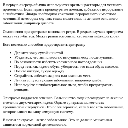
В первую очередь обычно используются кремы и растворы для местного
применения. Если первые процедуры не помогли, добавляют пероральные
антибиотики. Иногда необходимо сочетание перорального и местного
лечения. В некоторых случаях также может помочь лечение основного
заболевания, например диабета.
Осложнения при эритразме возникают редко. В редких случаях эритразма
может усугубиться. Может развиться сепсис, серьезная инфекция крови.
Есть несколько способов предотвратить эритразму:
Держите кожу сухой и чистой.
Убедитесь, что вы полностью высушили кожу после купания.
По возможности избегать чрезмерного потоотделения.
Перед тем, как надеть обувь, убедитесь, что ваша обувь высохла.
Носите чистую, сухую одежду.
Старайтесь избегать жарких или влажных мест.
Лечить сопутствующие заболевания, например диабет.
Используйте антибактериальное мыло, чтобы предотвратить
рецидив.
Эритразма поддается лечению. Большинство людей реагируют на лечение
в течение двух-четырех недель.Однако эритразма может стать
хронической и вернуться. Это более вероятно, если у вас есть заболевание,
которое влияет на вашу иммунную систему.
В целом эритразма - легкое заболевание. Это не должно мешать вам
заниматься нормальной деятельностью.