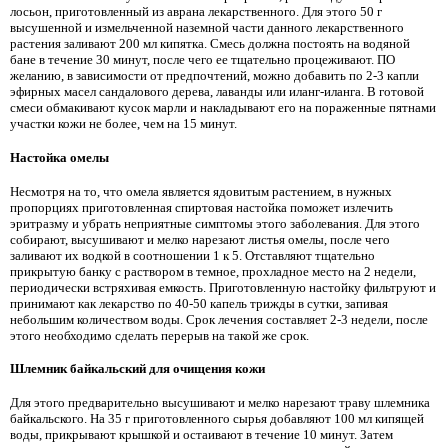
лосьон, приготовленный из аврана лекарственного. Для этого 50 г
высушенной и измельченной наземной части данного лекарственного
растения заливают 200 мл кипятка. Смесь должна постоять на водяной
бане в течение 30 минут, после чего ее тщательно процеживают. ПО
желанию, в зависимости от предпочтений, можно добавить по 2-3 капли
эфирных масел сандалового дерева, лаванды или иланг-иланга. В готовой
смеси обмакивают кусок марли и накладывают его на пораженные пятнами
участки кожи не более, чем на 15 минут.
Настойка омелы
Несмотря на то, что омела является ядовитым растением, в нужных
пропорциях приготовленная спиртовая настойка поможет излечить
эритразму и убрать неприятные симптомы этого заболевания. Для этого
собирают, высушивают и мелко нарезают листья омелы, после чего
заливают их водкой в соотношении 1 к 5. Отставляют тщательно
прикрытую банку с раствором в темное, прохладное место на 2 недели,
периодически встряхивая емкость. Приготовленную настойку фильтруют и
принимают как лекарство по 40-50 капель трижды в сутки, запивая
небольшим количеством воды. Срок лечения составляет 2-3 недели, после
этого необходимо сделать перерыв на такой же срок.
Шлемник байкальский для очищения кожи
Для этого предварительно высушивают и мелко нарезают траву шлемника
байкальского. На 35 г приготовленного сырья добавляют 100 мл кипящей
воды, прикрывают крышкой и остаивают в течение 10 минут. Затем