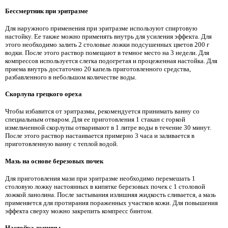
Бессмертник при эритразме
Для наружного применения при эритразме используют спиртовую
настойку. Ее также можно применять внутрь для усиления эффекта. Для
этого необходимо залить 2 столовые ложки подсушенных цветов 200 г
водки. После этого раствор помещают в темное место на 3 недели. Для
компрессов используется слегка подогретая и процеженная настойка. Для
приема внутрь достаточно 20 капель приготовленного средства,
разбавленного в небольшом количестве воды.
Скорлупа грецкого ореха
Чтобы избавится от эритразмы, рекомендуется принимать ванну со
специальным отваром. Для ее приготовления 1 стакан с горкой
измельченной скорлупы отваривают в 1 литре воды в течение 30 минут.
После этого раствор настаивается примерно 3 часа и заливается в
приготовленную ванну с теплой водой.
Мазь на основе березовых почек
Для приготовления мази при эритразме необходимо перемешать 1
столовую ложку настоянных в кипятке березовых почек с 1 столовой
ложкой ланолина. После застывания излишняя жидкость сливается, а мазь
применяется для протирания пораженных участков кожи. Для повышения
эффекта сверху можно закрепить компресс бинтом.
Настойка душицы