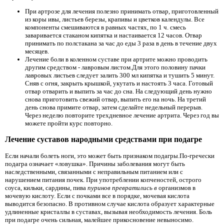
При артрозе
для лечения полезно принимать отвар, приготовленный
из коры ивы, листьев березы, крапивы и цветков календулы. Все
компоненты смешиваются в равных частях, по 1 ч. смесь
заваривается стаканом кипятка и настаивается 12 часов. Отвар
принимать по полстакана за час до еды 3 раза в день в течение двух
месяцев.
Лечение боли в коленном суставе при артрите можно проводить
другим средством - лавровым листом.Для этого половину пачки
лавровых листьев следует залить 300 мл кипятка и тушить 5 минут.
Сняв с огня, закрыть крышкой, укутать и настоять 3 часа. Готовый
отвар отварить и выпить за час до сна. На следующий день нужно
снова приготовить свежий отвар, выпить его на ночь. На третий
день снова примите отвар, затем сделайте недельный перерыв.
Через неделю повторите трехдневное лечение артрита. Через год вы
можете пройти курс повторно.
Лечение суставов народными средствами при подагре
Если начали болеть ноги, это может быть признаком подагры.По-гречески
подагра означает «ловушка». Причины заболевания могут быть
наследственными, связанными с неправильным питанием или с
нарушением питания почек. При употреблении копченостей, острого
соуса, кильки, сардины, пива
пуринов превратились в
организмов в
мочевую кислоту. Если с почками все в порядке, мочевая кислота
выводится безопасно. В противном случае кислота образует характерные
удлиненные кристаллы в суставах, вызывая необходимость лечения. Боль
при подагре очень сильная, малейшее прикосновение невыносимо.