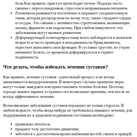
боль.Как правило, приступ происходит ночью. Подагра часто
связана с переохлаждением, стрессом и неправильным питанием.
Ревматизм
развивается постепенно и поражает соединительную
ткань, которая распределена по всему телу, также страдают сердце
и сосуды. Это связано с активностью стрептококков, вызывающих
ангину, фарингит или скарлатину. При слабом иммунитете эти
заболевания могут вызвать ревматизм.
Деформирующий остеоартроз
чаще всего наблюдается в пожилом
возрасте и часто приводит к неподвижности.Хрящ меняется,
перестает выполнять свои функции. В суставах хрустит, по утрам
начинают болеть, со временем деформируются и теряют
подвижность.
Что делать, чтобы избежать лечения суставов?
Как правило, лечение суставов - длительный процесс и не всегда
заканчивается выздоровлением. В некоторых случаях принятые меры
могут только замедлить или приостановить течение болезни. Поэтому
гораздо важнее заранее устранить его возможные причины, чем после не
всегда эффективного лечения.
Всевозможные заболевания суставов поражают не только старость. В
любом возрасте, чтобы когда-нибудь не требовалось никакого лечения, для
поддержания их в здоровом подвижном состоянии необходимо:
правильно питаться;
придают телу достаточно движения;
заботится о достаточном кровоснабжении костей, связок и хрящей;