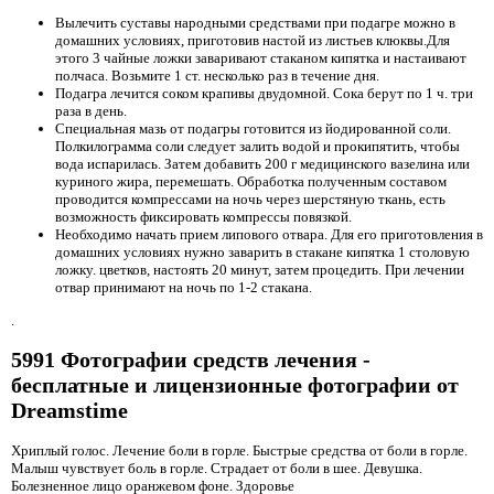
Вылечить суставы народными средствами при подагре можно в
домашних условиях, приготовив настой из листьев клюквы.Для
этого 3 чайные ложки заваривают стаканом кипятка и настаивают
полчаса. Возьмите 1 ст. несколько раз в течение дня.
Подагра лечится соком крапивы двудомной. Сока берут по 1 ч. три
раза в день.
Специальная мазь от подагры готовится из йодированной соли.
Полкилограмма соли следует залить водой и прокипятить, чтобы
вода испарилась. Затем добавить 200 г медицинского вазелина или
куриного жира, перемешать. Обработка полученным составом
проводится компрессами на ночь через шерстяную ткань, есть
возможность фиксировать компрессы повязкой.
Необходимо начать прием липового отвара. Для его приготовления в
домашних условиях нужно заварить в стакане кипятка 1 столовую
ложку. цветков, настоять 20 минут, затем процедить. При лечении
отвар принимают на ночь по 1-2 стакана.
.
5991 Фотографии средств лечения -
бесплатные и лицензионные фотографии от
Dreamstime
Хриплый голос. Лечение боли в горле. Быстрые средства от боли в горле.
Малыш чувствует боль в горле. Страдает от боли в шее. Девушка.
Болезненное лицо оранжевом фоне. Здоровье