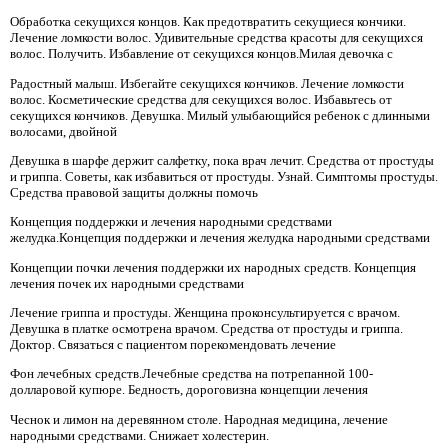
Обработка секущихся концов. Как предотвратить секущиеся кончики.
Лечение ломкости волос. Удивительные средства красоты для секущихся
волос. Получить. Избавление от секущихся концов.Милая девочка с
Радостный малыш. Избегайте секущихся кончиков. Лечение ломкости
волос. Косметические средства для секущихся волос. Избавьтесь от
секущихся кончиков. Девушка. Милый улыбающийся ребенок с длинными
волосами, двойной
Девушка в шарфе держит салфетку, пока врач лечит. Средства от простуды
и гриппа. Советы, как избавиться от простуды. Узнай. Симптомы простуды.
Средства правовой защиты должны помочь
Концепция поддержки и лечения народными средствами
желудка.Концепция поддержки и лечения желудка народными средствами
Концепции почки лечения поддержки их народных средств. Концепция
лечения почек их народными средствами
Лечение гриппа и простуды. Женщина проконсультируется с врачом.
Девушка в платке осмотрена врачом. Средства от простуды и гриппа.
Доктор. Связаться с пациентом порекомендовать лечение
Фон лечебных средств.Лечебные средства на потрепанной 100-
долларовой купюре. Бедность, дороговизна концепции лечения
Чеснок и лимон на деревянном столе. Народная медицина, лечение
народными средствами. Снижает холестерин.