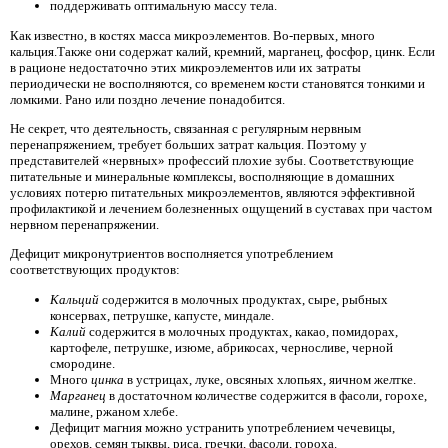
поддерживать оптимальную массу тела.
Как известно, в костях масса микроэлементов. Во-первых, много
кальция.Также они содержат калий, кремний, марганец, фосфор, цинк. Если
в рационе недостаточно этих микроэлементов или их затраты
периодически не восполняются, со временем кости становятся тонкими и
ломкими. Рано или поздно лечение понадобится.
Не секрет, что деятельность, связанная с регулярным нервным
перенапряжением, требует больших затрат кальция. Поэтому у
представителей «нервных» профессий плохие зубы. Соответствующие
питательные и минеральные комплексы, восполняющие в домашних
условиях потерю питательных микроэлементов, являются эффективной
профилактикой и лечением болезненных ощущений в суставах при частом
нервном перенапряжении.
Дефицит микронутриентов восполняется употреблением
соответствующих продуктов:
Кальций
содержится в молочных продуктах, сыре, рыбных
консервах, петрушке, капусте, миндале.
Калий
содержится в молочных продуктах, какао, помидорах,
картофеле, петрушке, изюме, абрикосах, черносливе, черной
смородине.
Много
цинка
в устрицах, луке, овсяных хлопьях, яичном желтке.
Марганец
в достаточном количестве содержится в фасоли, горохе,
малине, ржаном хлебе.
Дефицит магния
можно устранить употреблением чечевицы,
орехов, семян тыквы, риса, гречки, фасоли, гороха.