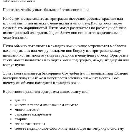
заболеванием кожи.
Прочтите, чтобы узнать больше об этом состоянии.
Наиболее частые симптомы эритразмы включают розовые, красные или
коричневые пятна на коже с чешуйками и легкий зуд.Иногда кожа также
может быть морщинистой. Пятна могут различаться по размеру и обычно
имеют розовый или красный цвет. Затем они становятся коричневыми и
чешуйчатыми.
Пятна обычно появляются в складках кожи и чаще встречаются в области
паха, подмышек или между пальцами ног. Когда у вас эритразма между
пальцами ног, вы можете увидеть трещины и чешуйчатую кожу. Эритразма
также может появляться в складках кожи под грудью, между ягодицами или
вокруг пупка.
Эритразма вызывается бактериями
Corynebacterium minutissimum
.Обычно
бактерии живут на коже и могут расти в теплых влажных местах. Вот
почему он обычно находится в складках кожи.
Вероятность развития эритразмы выше, если у вас:
диабет
живете в теплом или влажном климате
много потеете
страдаете ожирением
старше
плохо гигиеничны
имеете медицинское Состояние, влияющее на иммунную систему