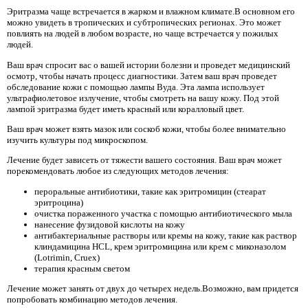
Эритразма чаще встречается в жарком и влажном климате.В основном его
можно увидеть в тропических и субтропических регионах. Это может
повлиять на людей в любом возрасте, но чаще встречается у пожилых
людей.
Ваш врач спросит вас о вашей истории болезни и проведет медицинский
осмотр, чтобы начать процесс диагностики. Затем ваш врач проведет
обследование кожи с помощью лампы Вуда. Эта лампа использует
ультрафиолетовое излучение, чтобы смотреть на вашу кожу. Под этой
лампой эритразма будет иметь красный или коралловый цвет.
Ваш врач может взять мазок или соскоб кожи, чтобы более внимательно
изучить культуры под микроскопом.
Лечение будет зависеть от тяжести вашего состояния. Ваш врач может
порекомендовать любое из следующих методов лечения:
пероральные антибиотики, такие как эритромицин (стеарат
эритроцина)
очистка пораженного участка с помощью антибиотического мыла
нанесение фузидовой кислоты на кожу
антибактериальные растворы или кремы на кожу, такие как раствор
клиндамицина HCL, крем эритромицина или крем с миконазолом
(Lotrimin, Cruex)
терапия красным светом
Лечение может занять от двух до четырех недель.Возможно, вам придется
попробовать комбинацию методов лечения.