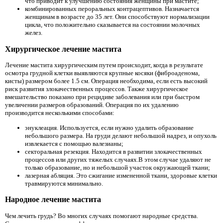
что приводит к улучшению состояния женщины при мастите;
комбинированных пероральных контрацептивов. Назначается
женщинам в возрасте до 35 лет. Они способствуют нормализации
цикла, что положительно сказывается на состоянии молочных
желез.
Хирургическое лечение мастита
Лечение мастита хирургическим путем происходит, когда в результате
осмотра грудной клетки выявляются крупные косяки (фиброаденома,
кисты) размером более 1.5 см. Операция необходима, если есть высокий
риск развития злокачественных процессов. Также хирургическое
вмешательство показано при рецидиве заболевания или при быстром
увеличении размеров образований. Операция по их удалению
производится несколькими способами:
энуклеация. Используется, если нужно удалить образование
небольшого размера. На груди делают небольшой надрез, и опухоль
извлекается с помощью валезианы;
секторальная резекция. Находится в развитии злокачественных
процессов или других тяжелых случаях.В этом случае удаляют не
только образование, но и небольшой участок окружающей ткани;
лазерная абляция. Это сжигание измененной ткани, здоровые клетки
травмируются минимально.
Народное лечение мастита
Чем лечить грудь? Во многих случаях помогают народные средства.