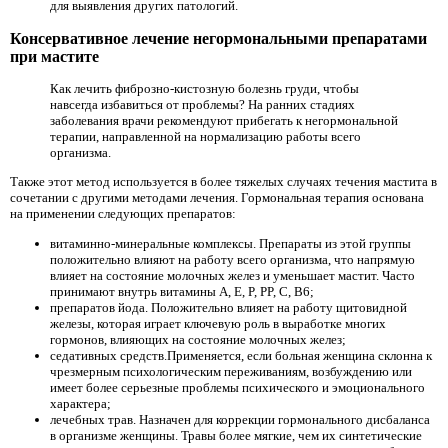
для выявления других патологий.
Консервативное лечение негормональными препаратами
при мастите
Как лечить фиброзно-кистозную болезнь груди, чтобы
навсегда избавиться от проблемы? На ранних стадиях
заболевания врачи рекомендуют прибегать к негормональной
терапии, направленной на нормализацию работы всего
организма.
Также этот метод используется в более тяжелых случаях течения мастита в
сочетании с другими методами лечения. Гормональная терапия основана
на применении следующих препаратов:
витаминно-минеральные комплексы. Препараты из этой группы
положительно влияют на работу всего организма, что напрямую
влияет на состояние молочных желез и уменьшает мастит. Часто
принимают внутрь витамины A, E, P, PP, C, B6;
препаратов йода. Положительно влияет на работу щитовидной
железы, которая играет ключевую роль в выработке многих
гормонов, влияющих на состояние молочных желез;
седативных средств.Применяется, если больная женщина склонна к
чрезмерным психологическим переживаниям, возбуждению или
имеет более серьезные проблемы психического и эмоционального
характера;
лечебных трав. Назначен для коррекции гормонального дисбаланса
в организме женщины. Травы более мягкие, чем их синтетические