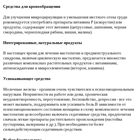
Средства для кровообращения
Для улучшения микроциркуляции и уменьшения местного отека груди
рекомендуется употреблять препараты витамина Р (аскорутин) или
продукты, содержащие этот витамин (цитрусовые, шиповник, черная
смородина, черноплодная рябина, вишня, малина).
Интегрированные, натуральные продукты
В настоящее время для лечения мастопатии и предменструального
синдрома, включая циклическую масталгию, предлагается множество
различных комплексных растительных продуктов с витаминами,
антиоксидантами и микроэлементами (веторон, кламина).
Успокаивающее средство
Молочные железы - организм очень чувствителен к психоэмоциональным
нагрузкам. Неприятности на работе или дома, хроническая
неудовлетворенность, переутомление, беспокойство, депрессия - все это
может вызывать, поддерживать или усиливать боль.В зависимости от
психоэмоционального состояния женщины в схему комплексного лечения
мастопатии целесообразно включать седативные средства, предпочитая
сначала легкие препараты растительного происхождения (настойка
пустырника, валерианы и др.), При необходимости более
сильнодействующим седативным средствам.
Выбор бюстгальтера