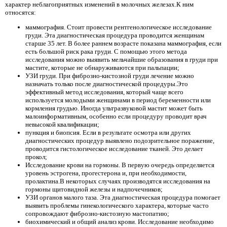
характер неблагоприятных изменений в молочных железах.К ним
относятся:
маммография. Стоит провести рентгенологическое исследование
груди. Эта диагностическая процедура проводится женщинам
старше 35 лет. В более раннем возрасте показана маммография, если
есть большой риск рака груди. С помощью этого метода
исследования можно выявить мельчайшие образования в груди при
мастите, которые не обнаруживаются при пальпации;
УЗИ груди. При фиброзно-кистозной груди лечение можно
назначать только после диагностической процедуры.Это
эффективный метод исследования, который чаще всего
используется молодыми женщинами в период беременности или
кормления грудью. Иногда ультразвуковой мастит может быть
малоинформативным, особенно если процедуру проводит врач
невысокой квалификации;
пункция и биопсия. Если в результате осмотра или других
диагностических процедур выявлено подозрительное поражение,
проводится гистологическое исследование тканей. Это делает
прокол;
Исследование крови на гормоны. В первую очередь определяется
уровень эстрогена, прогестерона и, при необходимости,
пролактина.В некоторых случаях производятся исследования на
гормоны щитовидной железы и надпочечников;
УЗИ органов малого таза. Эта диагностическая процедура помогает
выявить проблемы гинекологического характера, которые часто
сопровождают фиброзно-кистозную мастопатию;
биохимический и общий анализ крови. Исследование необходимо