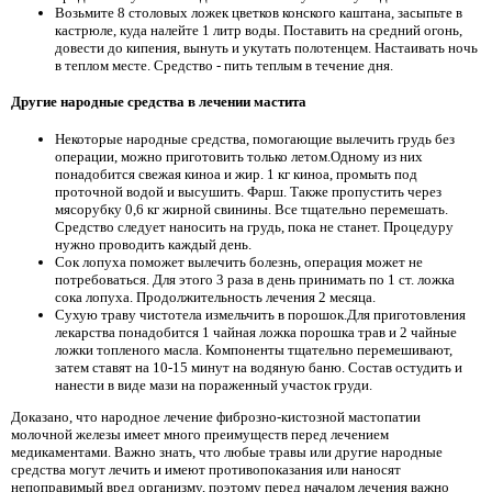
Возьмите 8 столовых ложек цветков конского каштана, засыпьте в
кастрюле, куда налейте 1 литр воды. Поставить на средний огонь,
довести до кипения, вынуть и укутать полотенцем. Настаивать ночь
в теплом месте. Средство - пить теплым в течение дня.
Другие народные средства в лечении мастита
Некоторые народные средства, помогающие вылечить грудь без
операции, можно приготовить только летом.Одному из них
понадобится свежая киноа и жир. 1 кг киноа, промыть под
проточной водой и высушить. Фарш. Также пропустить через
мясорубку 0,6 кг жирной свинины. Все тщательно перемешать.
Средство следует наносить на грудь, пока не станет. Процедуру
нужно проводить каждый день.
Сок лопуха поможет вылечить болезнь, операция может не
потребоваться. Для этого 3 раза в день принимать по 1 ст. ложка
сока лопуха. Продолжительность лечения 2 месяца.
Сухую траву чистотела измельчить в порошок.Для приготовления
лекарства понадобится 1 чайная ложка порошка трав и 2 чайные
ложки топленого масла. Компоненты тщательно перемешивают,
затем ставят на 10-15 минут на водяную баню. Состав остудить и
нанести в виде мази на пораженный участок груди.
Доказано, что народное лечение фиброзно-кистозной мастопатии
молочной железы имеет много преимуществ перед лечением
медикаментами. Важно знать, что любые травы или другие народные
средства могут лечить и имеют противопоказания или наносят
непоправимый вред организму, поэтому перед началом лечения важно