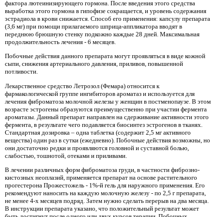
фактора лютеинизирующего гормона. После введения этого средства
выработка этого гормона в гипофизе сокращается, и уровень содержания
эстрадиола в крови снижается. Способ его применения: капсулу препарата
(3,6 мг) при помощи прилагаемого шприца-аппликатора вводят в
переднюю брюшную стенку подкожно каждые 28 дней. Максимальная
продолжительность лечения - 6 месяцев.
Побочные действия данного препарата могут проявляться в виде кожной
сыпи, снижения артериального давления, приливов, повышенной
потливости.
Лекарственное средство Летрозол (Фемара) относится к
фармакологической группе ингибиторов ароматаз и используется для
лечения фиброматоза молочной железы у женщин в постменопаузе. В этом
возрасте эстрогены образуются преимущественно при участии фермента
ароматазы. Данный препарат направлен на сдерживание активности этого
фермента, в результате чего подавляется биосинтез эстрогенов в тканях.
Стандартная дозировка – одна таблетка (содержит 2,5 мг активного
вещества) один раз в сутки (ежедневно). Побочные действия возможны, но
они достаточно редки и проявляются головной и суставной болью,
слабостью, тошнотой, отеками и приливами.
В лечении различных форм фиброматоза груди, в частности фиброзно-
кистозных неоплазий, применяется препарат на основе растительного
прогестерона Прожестожель - 1%-й гель для наружного применения. Его
рекомендуют наносить на каждую молочную железу - по 2,5 г препарата,
не менее 4-х месяцев подряд. Затем нужно сделать перерыв на два месяца.
В инструкции препарата указано, что положительный результат может
быть достигнут после одного или двух курсов терапии. Побочных