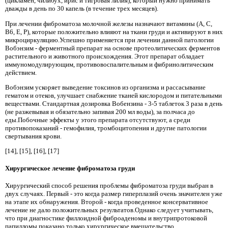
(цикламен, чилибух, ирис и тигровая лилия), который нужно принимать
дважды в день по 30 капель (в течение трех месяцев).
При лечении фиброматоза молочной железы назначают витамины (A, C,
B6, E, P), которые положительно влияют на ткани груди и активируют в них
микроциркуляцию.Успешно применяется при лечении данной патологии
Вобэнзим - ферментный препарат на основе протеолитических ферментов
растительного и животного происхождения. Этот препарат обладает
иммуномодулирующим, противовоспалительным и фибринолитическим
действием.
Вобэнзим ускоряет выведение токсинов из организма и рассасывание
гематом и отеков, улучшает снабжение тканей кислородом и питательными
веществами. Стандартная дозировка Вобензина - 3-5 таблеток 3 раза в день
(не разжевывая и обязательно запивая 200 мл воды), за полчаса до
еды.Побочные эффекты у этого препарата отсутствуют, а среди
противопоказаний - гемофилия, тромбоцитопения и другие патологии
свертывания крови.
[14], [15], [16], [17]
Хирургическое лечение фиброматоза груди
Хирургический способ решения проблемы фиброматоза груди выбран в
двух случаях. Первый - это когда размер гиперплазий очень значителен уже
на этапе их обнаружения. Второй - когда проведенное консервативное
лечение не дало положительных результатов.Однако следует учитывать,
что при диагностике филлоидной фиброаденомы и внутрипротоковой
папилломы показано только хирургическое вмешательство.