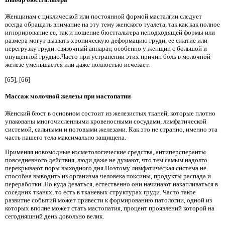
Женщинам с циклической или постоянной формой масталгии следует
всегда обращать внимание на эту тему женского туалета, так как как полное
игнорирование ее, так и ношение бюстгальтера неподходящей формы или
размера могут вызвать хроническую деформацию груди, ее сжатие или
перегрузку груди. связочный аппарат, особенно у женщин с большой и
опущенной грудью.Часто при устранении этих причин боль в молочной
железе уменьшается или даже полностью исчезает.
[65], [66]
Массаж молочной железы при мастопатии
Женский бюст в основном состоит из железистых тканей, которые плотно
упакованы многочисленными кровеносными сосудами, лимфатической
системой, сальными и потовыми железами. Как это не странно, именно эта
часть нашего тела максимально защищена.
Применяя новомодные косметологические средства, антиперсперанты
повседневного действия, люди даже не думают, что тем самым надолго
перекрывают поры выходного дня.Поэтому лимфатическая система не
способна выводить из организма человека токсины, продукты распада и
переработки. Но куда деваться, естественно они начинают накапливаться в
соседних тканях, то есть в тканевых структурах груди. Часто такое
развитие событий может привести к формированию патологии, одной из
которых вполне может стать мастопатия, процент проявлений которой на
сегодняшний день довольно велик.