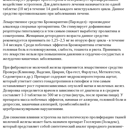
воздействие эстрогенов. Для длительного лечения назначается по одной
таблетке (10 мг) в течение 14 дней каждого менструального цикла. Данное
средство противопоказано при заболеваниях печени.
Лекарственное средство Бромокриптин (Парлодел) - производное
алкалоида спорыньи эргокриптина. Он стимулирует дофаминовые
рецепторы гипоталамуса и тем самым снижает выработку пролактина и
соматропина. Женщинам детородного возраста данное средство
рекомендуется принимать по 1,25–2,5 мг во вторую фазу цикла - в течение
3-4 месяцев. Среди побочных эффектов Бромокриптина отмечены
головная боль и головокружения, слабость, тошнота и рвота. Принимать
это лекарство нельзя при повышенном давлении и сердечно-сосудистых и
желудочно-кишечных заболеваниях.
При фиброматозе молочной железы применяется лекарственное средство
Провера (Клиновир, Вадезин, Цикрин, Ора-гест, Фарлутал, Метилгестен,
Седометрил и др.). Препарат содержит медроксипрогестерона ацетат,
который угнетает синтез гонадотропинов в гипофизе и тем самым
останавливает рост гормонозависимых опухолей матки и молочных желез.
Дозировка определяется врачом в зависимости от диагноза и в среднем
составляет 1-3 таблетки по 500 мг в сутки (внутрь, после приема пищи). У
препарата масса побочных эффектов, начиная от аллергии, головной боли и
депрессии, заканчивая алопецией, тромбоэмболией и
цереброваскулярными нарушениями.
Для снижения влияния эстрогена на патологическую пролиферацию тканей
молочной железы может быть назначен препарат Госелерин (Золадекс),
который представляет собой синтетический аналог природного рилизинг-