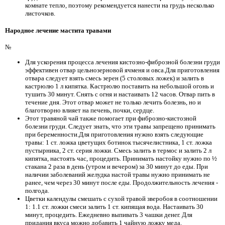
комнате тепло, поэтому рекомендуется нанести на грудь несколько
листочков.
Народное лечение мастита травами
№
Для ускорения процесса лечения кистозно-фиброзной болезни груди
эффективен отвар цельнозерновой ячменя и овса.Для приготовления
отвара следует взять смесь зерен (5 столовых ложек) и залить в
кастрюлю 1 л кипятка. Кастрюлю поставить на небольшой огонь и
тушить 30 минут. Снять с огня и настаивать 12 часов. Отвар пить в
течение дня. Этот отвар может не только лечить болезнь, но и
благотворно влияет на печень, почки, сердце.
Этот травяной чай также помогает при фиброзно-кистозной
болезни груди. Следует знать, что эти травы запрещено принимать
при беременности.Для приготовления нужно взять следующие
травы: 1 ст. ложка цветущих ботинок тысячелистника, 1 ст. ложка
пустырника, 2 ст. серия ложки. Смесь залить в термос и залить 2 л
кипятка, настоять час, процедить. Принимать настойку нужно по ½
стакана 2 раза в день (утром и вечером) за 30 минут до еды. При
наличии заболеваний желудка настой травы нужно принимать не
ранее, чем через 30 минут после еды. Продолжительность лечения -
полгода.
Цветки календулы смешать с сухой травой зверобоя в соотношении
1: 1.1 ст. ложки смеси залить 1 ст. кипящая вода. Настаивать 30
минут, процедить. Ежедневно выпивать 3 чашки денег. Для
придания вкуса можно добавить 1 чайную ложку меда.