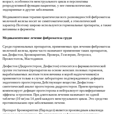
возраст, особенности менструального цикла и перспективы
репродуктивной функции пациентки; у нее гинекологические,
эндокринные и другие заболевания.
Медикаментозная терапия практически всех разновидностей фиброматоза
молочной железы носит не симптоматический, а этиологический
характер.Поэтому широко используются гормональные препараты, а также
витамины и ферменты.
Медикаментозное лечение фиброматоза груди
Среди гормональных препаратов, применяемых при лечении фиброматоза
молочной железы, врачи часто назначают применение таких препаратов,
как Дюфастон, Бромокриптин, Провера, Гозелерин, Летрозол,
Прожестогель, Мастодинон.
Дюфастон (Дидрогестерон, Дюфастон) относится к фармакологической
группе гестагенов (препаратов на основе женских половых гормонов,
вырабатываемых желтым телом яичника и корой надпочечников) и
применяется только в случае лабораторно подтвержденного дефицита
эндогенного прогестерона.Действующее вещество Дюфастона -
синтетический аналог прогестерона дидрогестерон. Прием препарата
компенсирует дефицит прогестерона и нейтрализует пролиферативные
эффекты эстрогенов. При длительном лечении назначают по одной
таблетке (10 мг) на 14 дней каждого менструального цикла. Это средство
противопоказано при заболеваниях печени.
Препарат Бромокриптин (Парлодел) является производным алкалоида