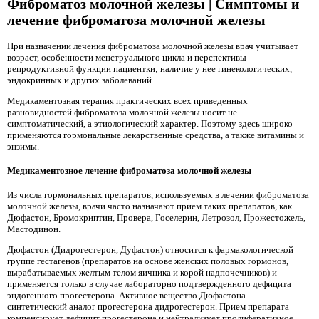
Фиброматоз молочной железы | Симптомы и
лечение фиброматоза молочной железы
При назначении лечения фиброматоза молочной железы врач учитывает
возраст, особенности менструального цикла и перспективы
репродуктивной функции пациентки; наличие у нее гинекологических,
эндокринных и других заболеваний.
Медикаментозная терапия практических всех приведенных
разновидностей фиброматоза молочной железы носит не
симптоматический, а этиологический характер. Поэтому здесь широко
применяются гормональные лекарственные средства, а также витамины и
энзимы.
Медикаментозное лечение фиброматоза молочной железы
Из числа гормональных препаратов, используемых в лечении фиброматоза
молочной железы, врачи часто назначают прием таких препаратов, как
Дюфастон, Бромокриптин, Провера, Госелерин, Летрозол, Прожестожель,
Мастодинон.
Дюфастон (Дидрогестерон, Дуфастон) относится к фармакологической
группе гестагенов (препаратов на основе женских половых гормонов,
вырабатываемых желтым телом яичника и корой надпочечников) и
применяется только в случае лабораторно подтвержденного дефицита
эндогенного прогестерона. Активное вещество Дюфастона -
синтетический аналог прогестерона дидрогестерон. Прием препарата
компенсирует дефицит прогестерона и нейтрализует пролиферативное