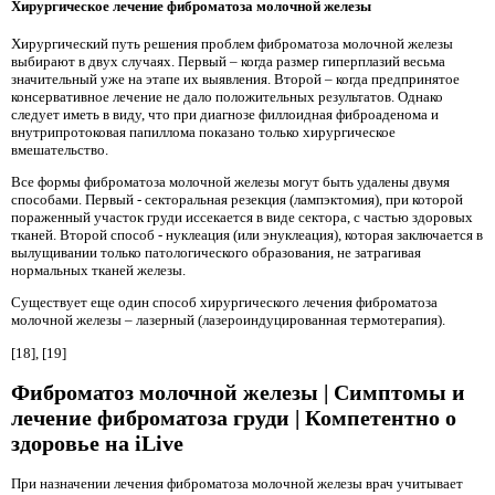
Хирургическое лечение фиброматоза молочной железы
Хирургический путь решения проблем фиброматоза молочной железы
выбирают в двух случаях. Первый – когда размер гиперплазий весьма
значительный уже на этапе их выявления. Второй – когда предпринятое
консервативное лечение не дало положительных результатов. Однако
следует иметь в виду, что при диагнозе филлоидная фиброаденома и
внутрипротоковая папиллома показано только хирургическое
вмешательство.
Все формы фиброматоза молочной железы могут быть удалены двумя
способами. Первый - секторальная резекция (лампэктомия), при которой
пораженный участок груди иссекается в виде сектора, с частью здоровых
тканей. Второй способ - нуклеация (или энуклеация), которая заключается в
вылущивании только патологического образования, не затрагивая
нормальных тканей железы.
Существует еще один способ хирургического лечения фиброматоза
молочной железы – лазерный (лазероиндуцированная термотерапия).
[18], [19]
Фиброматоз молочной железы | Симптомы и
лечение фиброматоза груди | Компетентно о
здоровье на iLive
При назначении лечения фиброматоза молочной железы врач учитывает