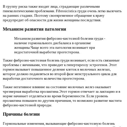
В группу риска также входят лица, страдающие различными
гинекологическими проблемами. Fibrosicistica груди очень легко вылечить
на ранних стадиях. Поэтому своевременное обращение к врачу
предупредит об опасности для жизни женщины последствия.
Механизм развития патологии
Механизм развития фиброзно-кистозной болезни груди -
наличие гормонального дисбаланса в организме
женщины.Чаще всего эта патология возникает при
недостаточной выработке прогестерона.
Также фиброзно-кистозная болезнь груди возникает, если есть связанные
проблемы с яичниками, что приводит к гипертиреозу эстрогенов. Этот
гормон вызывает повышенное деление клеток в молочных железах,
которое должно подавляться во второй фазе менструального цикла для
выработки достаточного количества прогестерона.
Также негативное влияние на состояние молочных желез оказывает
чрезмерная выработка пролактина.Этот гормон отвечает за лактацию и в
норме начинает отделяться во время беременности. Если уровень
пролактина повышен по другим причинам, то возможно развитие мастита
фиброзно-кистозной природы.
Причины болезни
Гормональные изменения, вызывающие фиброзно-кистозную болезнь