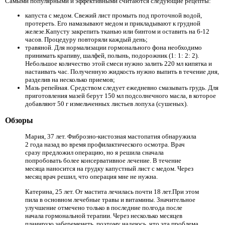
Самыми популярными и эффективными считаются следующие рецепты:
капуста с медом. Свежий лист промыть под проточной водой,
протереть. Его намазывают медом и прикладывают к грудной
железе.Капусту закрепить тканью или бинтом и оставить на 6-12
часов. Процедуру повторяли каждый день;
травяной. Для нормализации гормонального фона необходимо
принимать крапиву, шалфей, полынь, подорожник (1: 1: 2: 2).
Небольшое количество этой смеси нужно залить 220 мл кипятка и
настаивать час. Полученную жидкость нужно выпить в течение дня,
разделив на несколько приемов;
Мазь репейная. Средством следует ежедневно смазывать грудь. Для
приготовления мазей берут 150 мл подсолнечного масла, в которое
добавляют 50 г измельченных листьев лопуха (сушеных).
Обзоры
Мария, 37 лет. Фиброзно-кистозная мастопатия обнаружила
2 года назад во время профилактического осмотра. Врач
сразу предложил операцию, но я решила сначала
попробовать более консервативное лечение. В течение
месяца наносится на грудку капустный лист с медом. Через
месяц врач решил, что операция мне не нужна.
Катерина, 25 лет. От мастита лечилась почти 18 лет.При этом
пила в основном лечебные травы и витамины. Значительное
улучшение отмечено только в последние полгода после
начала гормональной терапии. Через несколько месяцев
планирую забеременеть, поэтому надеюсь, что эта проблема