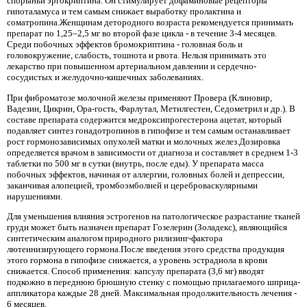
спорыньи эргокриптина. Он стимулирует дофаминовые рецепторы
гипоталамуса и тем самым снижает выработку пролактина и
соматропина.Женщинам детородного возраста рекомендуется принимать
препарат по 1,25–2,5 мг во второй фазе цикла - в течение 3-4 месяцев.
Среди побочных эффектов бромокриптина - головная боль и
головокружение, слабость, тошнота и рвота. Нельзя принимать это
лекарство при повышенном артериальном давлении и сердечно-
сосудистых и желудочно-кишечных заболеваниях.
При фиброматозе молочной железы применяют Провера (Клиновир,
Вадезин, Цикрин, Ора-гость, Фарлутал, Метилгестен, Седометрил и др.). В
составе препарата содержится медроксипрогестерона ацетат, который
подавляет синтез гонадотропинов в гипофизе и тем самым останавливает
рост гормонозависимых опухолей матки и молочных желез.Дозировка
определяется врачом в зависимости от диагноза и составляет в среднем 1-3
таблетки по 500 мг в сутки (внутрь, после еды). У препарата масса
побочных эффектов, начиная от аллергии, головных болей и депрессии,
заканчивая алопецией, тромбоэмболией и цереброваскулярными
нарушениями.
Для уменьшения влияния эстрогенов на патологическое разрастание тканей
груди может быть назначен препарат Гозелерин (Золадекс), являющийся
синтетическим аналогом природного рилизинг-фактора
лютеинизирующего гормона.После введения этого средства продукция
этого гормона в гипофизе снижается, а уровень эстрадиола в крови
снижается. Способ применения: капсулу препарата (3,6 мг) вводят
подкожно в переднюю брюшную стенку с помощью прилагаемого шприца-
аппликатора каждые 28 дней. Максимальная продолжительность лечения -
6 месяцев.