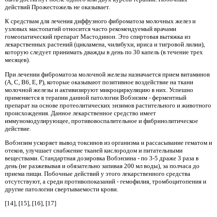
действий Прожестожель не оказывает.
К средствам для лечения диффузного фиброматоза молочных желез и
узловых мастопатий относится часто рекомендуемый врачами
гомеопатический препарат Мастодинон. Это спиртовая вытяжка из
лекарственных растений (цикламена, чилибухи, ириса и тигровой лилии),
которую следует принимать дважды в день по 30 капель (в течение трех
месяцев).
При лечении фиброматоза молочной железы назначается прием витаминов
(А, С, В6, Е, Р), которые оказывают позитивное воздействие на ткани
молочной железы и активизируют микроциркуляцию в них. Успешно
применяется в терапии данной патологии Вобэнзим - ферментный
препарат на основе протеолитических энзимов растительного и животного
происхождения. Данное лекарственное средство имеет
иммуномодулирующее, противовоспалительное и фибринолитическое
действие.
Вобэнзим ускоряет вывод токсинов из организма и рассасывание гематом и
отеков, улучшает снабжение тканей кислородом и питательными
веществами. Стандартная дозировка Вобэнзина - по 3-5 драже 3 раза в
день (не разжевывая и обязательно запивая 200 мл воды), за полчаса до
приема пищи. Побочные действий у этого лекарственного средства
отсутствуют, а среди противопоказаний - гемофилия, тромбоцитопения и
другие патологии свертываемости крови.
[14], [15], [16], [17]