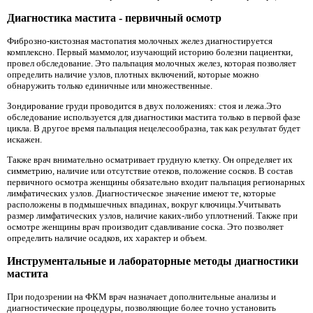
Диагностика мастита - первичный осмотр
Фиброзно-кистозная мастопатия молочных желез диагностируется
комплексно. Первый маммолог, изучающий историю болезни пациентки,
провел обследование. Это пальпация молочных желез, которая позволяет
определить наличие узлов, плотных включений, которые можно
обнаружить только единичные или множественные.
Зондирование груди проводится в двух положениях: стоя и лежа.Это
обследование используется для диагностики мастита только в первой фазе
цикла. В другое время пальпация нецелесообразна, так как результат будет
искажен.
Также врач внимательно осматривает грудную клетку. Он определяет их
симметрию, наличие или отсутствие отеков, положение сосков. В состав
первичного осмотра женщины обязательно входит пальпация регионарных
лимфатических узлов. Диагностическое значение имеют те, которые
расположены в подмышечных впадинах, вокруг ключицы.Учитывать
размер лимфатических узлов, наличие каких-либо уплотнений. Также при
осмотре женщины врач производит сдавливание соска. Это позволяет
определить наличие осадков, их характер и объем.
Инструментальные и лабораторные методы диагностики
мастита
При подозрении на ФКМ врач назначает дополнительные анализы и
диагностические процедуры, позволяющие более точно установить