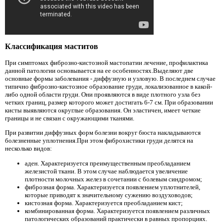
Классификация маститов
При симптомах фиброзно-кистозной мастопатии лечение, профилактика
данной патологии основывается на ее особенностях.Выделяют две
основные формы заболевания - диффузную и узловую. В последнем случае
типично фиброзно-кистозное образование груди, локализованное в какой-
либо одной области груди. Они проявляются в виде плотного узла без
четких границ, размер которого может достигать 6-7 см. При образовании
кисты выявляются округлые образования. Он эластичен, имеет четкие
границы и не связан с окружающими тканями.
При развитии диффузных форм болезни вокруг бюста накладываются
болезненные уплотнения.При этом фиброхистики груди делятся на
несколько видов:
аден. Характеризуется преимущественным преобладанием
железистой ткани. В этом случае наблюдается увеличение
плотности молочных желез в сочетании с болевым синдромом;
фиброзная форма. Характеризуется появлением уплотнителей,
которые приводят к значительному сужению воздуховодов;
кистозная форма. Характеризуется преобладанием кист;
комбинированная форма. Характеризуется появлением различных
патологических образований практически в равных пропорциях.