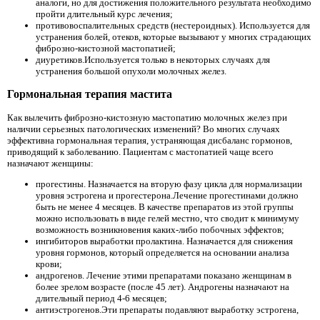
аналоги, но для достижения положительного результата необходимо
пройти длительный курс лечения;
противовоспалительных средств (нестероидных). Используется для
устранения болей, отеков, которые вызывают у многих страдающих
фиброзно-кистозной мастопатией;
диуретиков.Используется только в некоторых случаях для
устранения большой опухоли молочных желез.
Гормональная терапия мастита
Как вылечить фиброзно-кистозную мастопатию молочных желез при
наличии серьезных патологических изменений? Во многих случаях
эффективна гормональная терапия, устраняющая дисбаланс гормонов,
приводящий к заболеванию. Пациентам с мастопатией чаще всего
назначают женщины:
прогестины. Назначается на вторую фазу цикла для нормализации
уровня эстрогена и прогестерона.Лечение прогестинами должно
быть не менее 4 месяцев. В качестве препаратов из этой группы
можно использовать в виде гелей местно, что сводит к минимуму
возможность возникновения каких-либо побочных эффектов;
ингибиторов выработки пролактина. Назначается для снижения
уровня гормонов, который определяется на основании анализа
крови;
андрогенов. Лечение этими препаратами показано женщинам в
более зрелом возрасте (после 45 лет). Андрогены назначают на
длительный период 4-6 месяцев;
антиэстрогенов.Эти препараты подавляют выработку эстрогена,