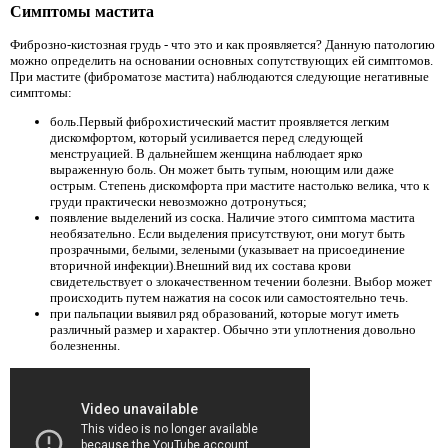
Симптомы мастита
Фиброзно-кистозная грудь - что это и как проявляется? Данную патологию
можно определить на основании основных сопутствующих ей симптомов.
При мастите (фиброматозе мастита) наблюдаются следующие негативные
симптомы:
боль.Первый фиброхистический мастит проявляется легким
дискомфортом, который усиливается перед следующей
менструацией. В дальнейшем женщина наблюдает ярко
выраженную боль. Он может быть тупым, ноющим или даже
острым. Степень дискомфорта при мастите настолько велика, что к
груди практически невозможно дотронуться;
появление выделений из соска. Наличие этого симптома мастита
необязательно. Если выделения присутствуют, они могут быть
прозрачными, белыми, зелеными (указывает на присоединение
вторичной инфекции).Внешний вид их состава крови
свидетельствует о злокачественном течении болезни. Выбор может
происходить путем нажатия на сосок или самостоятельно течь.
при пальпации выявил ряд образований, которые могут иметь
различный размер и характер. Обычно эти уплотнения довольно
болезненны.