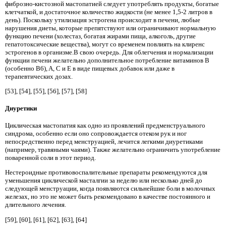
фиброзно-кистозной мастопатией следует употреблять продукты, богатые
клетчаткой, и достаточное количество жидкости (не менее 1,5-2 литров в
день). Поскольку утилизация эстрогена происходит в печени, любые
нарушения диеты, которые препятствуют или ограничивают нормальную
функцию печени (холестаз, богатая жирами пища, алкоголь, другие
гепатотоксические вещества), могут со временем повлиять на клиренс
эстрогенов в организме.В свою очередь. Для облегчения и нормализации
функции печени желательно дополнительное потребление витаминов B
(особенно B6), A, C и E в виде пищевых добавок или даже в
терапевтических дозах.
[53], [54], [55], [56], [57], [58]
Диуретики
Циклическая мастопатия как одно из проявлений предменструального
синдрома, особенно если оно сопровождается отеком рук и ног
непосредственно перед менструацией, лечится легкими диуретиками
(например, травяными чаями). Также желательно ограничить употребление
поваренной соли в этот период.
Нестероидные противовоспалительные препараты рекомендуются для
уменьшения циклической масталгии за неделю или несколько дней до
следующей менструации, когда появляются сильнейшие боли в молочных
железах, но это не может быть рекомендовано в качестве постоянного и
длительного лечения.
[59], [60], [61], [62], [63], [64]