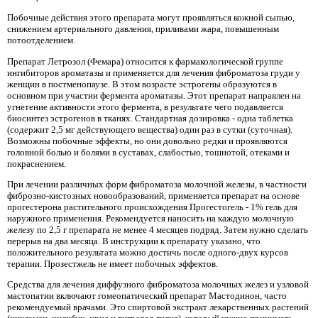
Побочные действия этого препарата могут проявляться кожной сыпью,
снижением артериального давления, приливами жара, повышенным
потоотделением.
Препарат Летрозол (Фемара) относится к фармакологической группе
ингибиторов ароматазы и применяется для лечения фиброматоза груди у
женщин в постменопаузе. В этом возрасте эстрогены образуются в
основном при участии фермента ароматазы. Этот препарат направлен на
угнетение активности этого фермента, в результате чего подавляется
биосинтез эстрогенов в тканях. Стандартная дозировка - одна таблетка
(содержит 2,5 мг действующего вещества) один раз в сутки (суточная).
Возможны побочные эффекты, но они довольно редки и проявляются
головной болью и болями в суставах, слабостью, тошнотой, отеками и
покраснением.
При лечении различных форм фиброматоза молочной железы, в частности
фиброзно-кистозных новообразований, применяется препарат на основе
прогестерона растительного происхождения Прогестогель - 1% гель для
наружного применения. Рекомендуется наносить на каждую молочную
железу по 2,5 г препарата не менее 4 месяцев подряд. Затем нужно сделать
перерыв на два месяца. В инструкции к препарату указано, что
положительного результата можно достичь после одного-двух курсов
терапии. Прозестжель не имеет побочных эффектов.
Средства для лечения диффузного фиброматоза молочных желез и узловой
мастопатии включают гомеопатический препарат Мастодинон, часто
рекомендуемый врачами. Это спиртовой экстракт лекарственных растений