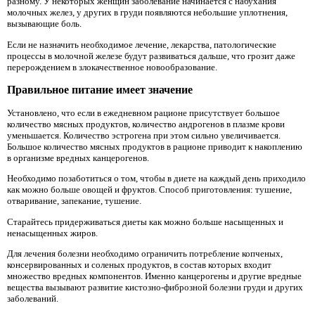
разному. У некоторых женщин заболевание начинается с набухания
молочных желез, у других в груди появляются небольшие уплотнения,
вызывающие боль.
Если не назначить необходимое лечение, лекарства, патологические
процессы в молочной железе будут развиваться дальше, что грозит даже
перерождением в злокачественное новообразование.
Правильное питание имеет значение
Установлено, что если в ежедневном рационе присутствует большое
количество мясных продуктов, количество андрогенов в плазме крови
уменьшается. Количество эстрогена при этом сильно увеличивается.
Большое количество мясных продуктов в рационе приводит к накоплению
в организме вредных канцерогенов.
Необходимо позаботиться о том, чтобы в диете на каждый день приходило
как можно больше овощей и фруктов. Способ приготовления: тушение,
отваривание, запекание, тушение.
Старайтесь придерживаться диеты как можно больше насыщенных и
ненасыщенных жиров.
Для лечения болезни необходимо ограничить потребление копченых,
консервированных и соленых продуктов, в состав которых входит
множество вредных компонентов. Именно канцерогены и другие вредные
вещества вызывают развитие кистозно-фиброзной болезни груди и других
заболеваний.