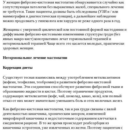
У женщин фиброзно-кистозная мастопатия обнаруживается случайно как
сопутствующая патология без выраженных жалоб, специального лечения
не требуется. Такие пациенты должны быть обследованы (УЗИ и / или
маммография и диагностическая пункция), а дальнейшее наблюдение
можно продолжать у гинеколога или хирурга не реже одного раза в год.
Женщины с умеренной циклической или постоянной формой мастодинии и
диффузными фиброзно-кистозными изменениями структуры груди (без
явных макро-кист) консервативно лечат гормональной терапией и
негормональной терапией.Чаще всего это касается молодых, практически
здоровых женщин.
Негормональное лечение мастопатии
Коррекция диеты
Существует тесная взаимосвязь между употреблением метилксантинов
(кофеин, теофиллин, теобромин) и развитием фиброзно-кистозной
мастопатии. Эти соединения способствуют развитию фиброзной ткани и
образованию жидкости в кистах. Поэтому ограничение продуктов,
содержащих метилксантин (кофе, чай, шоколад, какао, кола), или полный
отказ от них может значительно уменьшить боль и отек молочных желез.
Как фиброзно-кистозная мастопатия, так и рак груди связаны с вялой
деятельностью кишечника, хроническим запором, измененной
микрофлорой кишечника и недостаточным содержанием клетчатки в
ежедневном рационе. В то же время происходит реабсорбция из
кишечника эстрогенов, уже извлеченных из желчи. Поэтому пациентам с