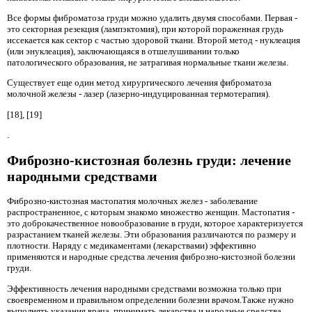
Все формы фиброматоза груди можно удалить двумя способами. Первая -
это секторная резекция (лампэктомия), при которой пораженная грудь
иссекается как сектор с частью здоровой ткани. Второй метод - нуклеация
(или энуклеация), заключающаяся в отшелушивании только
патологического образования, не затрагивая нормальные ткани железы.
Существует еще один метод хирургического лечения фиброматоза
молочной железы - лазер (лазерно-индуцированная термотерапия).
[18], [19]
.
Фиброзно-кистозная болезнь груди: лечение
народными средствами
Фиброзно-кистозная мастопатия молочных желез - заболевание
распространенное, с которым знакомо множество женщин. Мастопатия -
это доброкачественное новообразование в груди, которое характеризуется
разрастанием тканей железы. Эти образования различаются по размеру и
плотности. Наряду с медикаментами (лекарствами) эффективно
применяются и народные средства лечения фиброзно-кистозной болезни
груди.
Эффективность лечения народными средствами возможна только при
своевременном и правильном определении болезни врачом.Также нужно
выполнять указания врача, принимать лекарства и народные средства,