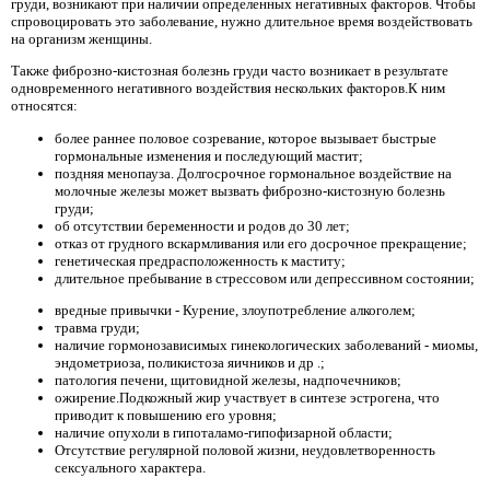
груди, возникают при наличии определенных негативных факторов. Чтобы
спровоцировать это заболевание, нужно длительное время воздействовать
на организм женщины.
Также фиброзно-кистозная болезнь груди часто возникает в результате
одновременного негативного воздействия нескольких факторов.К ним
относятся:
более раннее половое созревание, которое вызывает быстрые
гормональные изменения и последующий мастит;
поздняя менопауза. Долгосрочное гормональное воздействие на
молочные железы может вызвать фиброзно-кистозную болезнь
груди;
об отсутствии беременности и родов до 30 лет;
отказ от грудного вскармливания или его досрочное прекращение;
генетическая предрасположенность к маститу;
длительное пребывание в стрессовом или депрессивном состоянии;
вредные привычки - Курение, злоупотребление алкоголем;
травма груди;
наличие гормонозависимых гинекологических заболеваний - миомы,
эндометриоза, поликистоза яичников и др .;
патология печени, щитовидной железы, надпочечников;
ожирение.Подкожный жир участвует в синтезе эстрогена, что
приводит к повышению его уровня;
наличие опухоли в гипоталамо-гипофизарной области;
Отсутствие регулярной половой жизни, неудовлетворенность
сексуального характера.