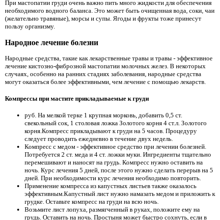
При мастопатии груди очень важно пить много жидкости для обеспечения
необходимого водного баланса. Это может быть очищенная вода, соки, чаи
(желательно травяные), морсы и супы. Ягоды и фрукты тоже принесут
пользу организму.
Народное лечение болезни
Народные средства, такие как лекарственные травы и травы - эффективное
лечение кистозно-фиброзной мастопатии молочных желез. В некоторых
случаях, особенно на ранних стадиях заболевания, народные средства
могут оказаться более эффективными, чем лечение с помощью лекарств.
Компрессы при мастите прикладываемые к груди
руб. На мелкой терке 1 крупная морковь, добавить 0,5 ст.
свекольный сок, 1 столовая ложка Золотого корня 4 ст.л. Золотого
корня.Компресс прикладывают к груди на 5 часов. Процедуру
следует проводить ежедневно в течение двух недель.
Компресс с медом - эффективное средство при лечении болезней.
Потребуется 2 ст. меда и 4 ст. ложки муки. Ингредиенты тщательно
перемешивают и наносят на грудь. Компресс нужно оставить на
ночь. Курс лечения 5 дней, после этого нужно сделать перерыв на 5
дней. При необходимости курс лечения необходимо повторить.
Применение компресса из капустных листьев также оказалось
эффективным.Капустный лист нужно намазать медом и приложить к
грудке. Оставьте компресс на груди на всю ночь.
Возьмите лист лопуха, размягченный в руках, положите ему на
грудь. Оставить на ночь. Простыня может быстро сохнуть, если в