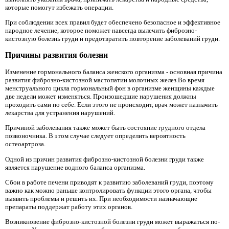
которые помогут избежать операции.
При соблюдении всех правил будет обеспечено безопасное и эффективное
народное лечение, которое поможет навсегда вылечить фиброзно-
кистозную болезнь груди и предотвратить повторение заболеваний груди.
Причины развития болезни
Изменение гормонального баланса женского организма - основная причина
развития фиброзно-кистозной мастопатии молочных желез.Во время
менструального цикла гормональный фон в организме женщины каждые
две недели может изменяться. Произошедшие нарушения должны
проходить сами по себе. Если этого не происходит, врач может назначить
лекарства для устранения нарушений.
Причиной заболевания также может быть состояние грудного отдела
позвоночника. В этом случае следует определить вероятность
остеоартроза.
Одной из причин развития фиброзно-кистозной болезни груди также
является нарушение водного баланса организма.
Сбои в работе печени приводят к развитию заболеваний груди, поэтому
важно как можно раньше контролировать функции этого органа, чтобы
выявить проблемы и решить их. При необходимости назначающие
препараты поддержат работу этих органов.
Возникновение фиброзно-кистозной болезни груди может выражаться по-