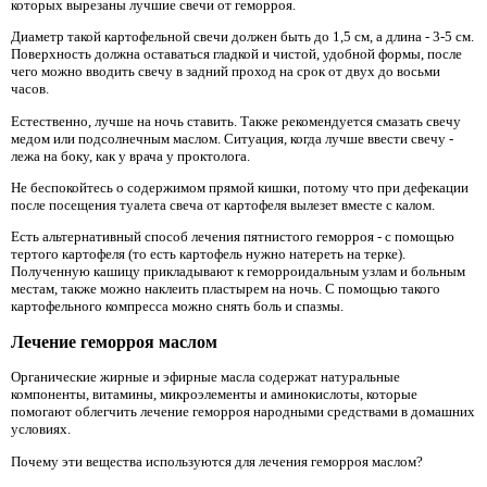
которых вырезаны лучшие свечи от геморроя.
Диаметр такой картофельной свечи должен быть до 1,5 см, а длина - 3-5 см.
Поверхность должна оставаться гладкой и чистой, удобной формы, после
чего можно вводить свечу в задний проход на срок от двух до восьми
часов.
Естественно, лучше на ночь ставить. Также рекомендуется смазать свечу
медом или подсолнечным маслом. Ситуация, когда лучше ввести свечу -
лежа на боку, как у врача у проктолога.
Не беспокойтесь о содержимом прямой кишки, потому что при дефекации
после посещения туалета свеча от картофеля вылезет вместе с калом.
Есть альтернативный способ лечения пятнистого геморроя - с помощью
тертого картофеля (то есть картофель нужно натереть на терке).
Полученную кашицу прикладывают к геморроидальным узлам и больным
местам, также можно наклеить пластырем на ночь. С помощью такого
картофельного компресса можно снять боль и спазмы.
Лечение геморроя маслом
Органические жирные и эфирные масла содержат натуральные
компоненты, витамины, микроэлементы и аминокислоты, которые
помогают облегчить лечение геморроя народными средствами в домашних
условиях.
Почему эти вещества используются для лечения геморроя маслом?