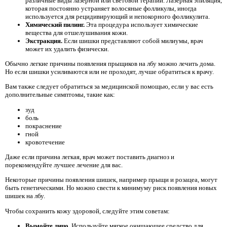
различные виды лазерной или световой терапии. Лазерная эпиляция,
которая постоянно устраняет волосяные фолликулы, иногда
используется для рецидивирующий и непокорного фолликулита.
Химический пилинг.
Эта процедура использует химические
вещества для отшелушивания кожи.
Экстракция.
Если шишки представляют собой милиумы, врач
может их удалить физически.
Обычно легкие причины появления прыщиков на лбу можно лечить дома.
Но если шишки усиливаются или не проходят, лучше обратиться к врачу.
Вам также следует обратиться за медицинской помощью, если у вас есть
дополнительные симптомы, такие как:
зуд
боль
покраснение
гной
кровотечение
Даже если причина легкая, врач может поставить диагноз и
порекомендуйте лучшее лечение для вас.
Некоторые причины появления шишек, например прыщи и розацеа, могут
быть генетическими. Но можно свести к минимуму риск появления новых
шишек на лбу.
Чтобы сохранить кожу здоровой, следуйте этим советам:
Вымойте лицо.
Используйте мягкое очищающее средство для