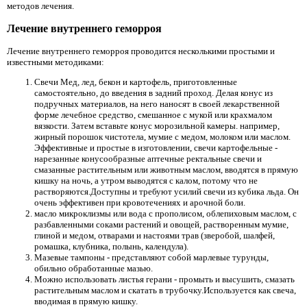
методов лечения.
Лечение внутреннего геморроя
Лечение внутреннего геморроя проводится несколькими простыми и
известными методиками:
Свечи Мед, лед, бекон и картофель, приготовленные
самостоятельно, до введения в задний проход. Делая конус из
подручных материалов, на него наносят в своей лекарственной
форме лечебное средство, смешанное с мукой или крахмалом
вязкости. Затем вставьте конус морозильной камеры. например,
жирный порошок чистотела, мумие с медом, молоком или маслом.
Эффективные и простые в изготовлении, свечи картофельные -
нарезанные конусообразные аптечные ректальные свечи и
смазанные растительным или животным маслом, вводятся в прямую
кишку на ночь, а утром выводятся с калом, потому что не
растворяются.Доступны и требуют усилий свечи из кубика льда. Он
очень эффективен при кровотечениях и арочной боли.
масло микроклизмы или вода с прополисом, облепиховым маслом, с
разбавленными соками растений и овощей, растворенным мумие,
глиной и медом, отварами и настоями трав (зверобой, шалфей,
ромашка, клубника, полынь, календула).
Мазевые тампоны - представляют собой марлевые турунды,
обильно обработанные мазью.
Можно использовать листья герани - промыть и высушить, смазать
растительным маслом и скатать в трубочку.Используется как свеча,
вводимая в прямую кишку.