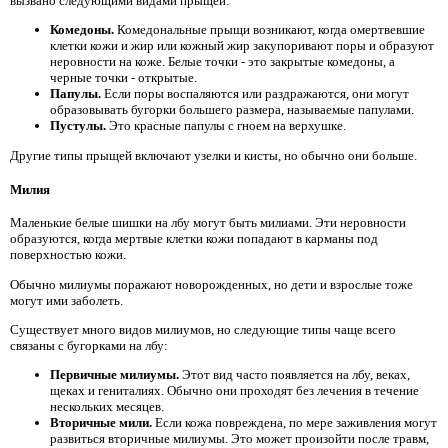
вызвано следующими видами прыщей:
Комедоны.
Комедональные прыщи возникают, когда омертвевшие
клетки кожи и жир или кожный жир закупоривают поры и образуют
неровности на коже. Белые точки - это закрытые комедоны, а
черные точки - открытые.
Папулы.
Если поры воспаляются или раздражаются, они могут
образовывать бугорки большего размера, называемые папулами.
Пустулы.
Это красные папулы с гноем на верхушке.
Другие типы прыщей включают узелки и кисты, но обычно они больше.
Милия
Маленькие белые шишки на лбу могут быть милиами. Эти неровности
образуются, когда мертвые клетки кожи попадают в карманы под
поверхностью кожи.
Обычно милиумы поражают новорожденных, но дети и взрослые тоже
могут ими заболеть.
Существует много видов милиумов, но следующие типы чаще всего
связаны с бугорками на лбу:
Первичные милиумы.
Этот вид часто появляется на лбу, веках,
щеках и гениталиях. Обычно они проходят без лечения в течение
нескольких месяцев.
Вторичные мили.
Если кожа повреждена, по мере заживления могут
развиться вторичные милиумы. Это может произойти после травм,