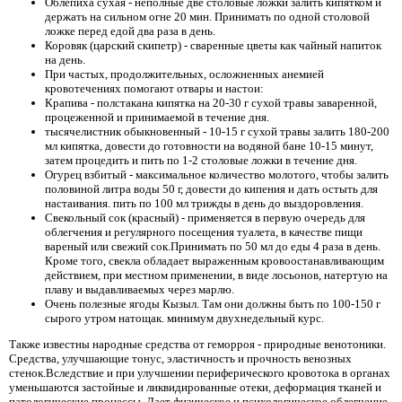
Облепиха сухая - неполные две столовые ложки залить кипятком и
держать на сильном огне 20 мин. Принимать по одной столовой
ложке перед едой два раза в день.
Коровяк (царский скипетр) - сваренные цветы как чайный напиток
на день.
При частых, продолжительных, осложненных анемией
кровотечениях помогают отвары и настои:
Крапива - полстакана кипятка на 20-30 г сухой травы заваренной,
процеженной и принимаемой в течение дня.
тысячелистник обыкновенный - 10-15 г сухой травы залить 180-200
мл кипятка, довести до готовности на водяной бане 10-15 минут,
затем процедить и пить по 1-2 столовые ложки в течение дня.
Огурец взбитый - максимальное количество молотого, чтобы залить
половиной литра воды 50 г, довести до кипения и дать остыть для
настаивания. пить по 100 мл трижды в день до выздоровления.
Свекольный сок (красный) - применяется в первую очередь для
облегчения и регулярного посещения туалета, в качестве пищи
вареный или свежий сок.Принимать по 50 мл до еды 4 раза в день.
Кроме того, свекла обладает выраженным кровоостанавливающим
действием, при местном применении, в виде лосьонов, натертую на
плаву и выдавливаемых через марлю.
Очень полезные ягоды Кызыл. Там они должны быть по 100-150 г
сырого утром натощак. минимум двухнедельный курс.
Также известны народные средства от геморроя - природные венотоники.
Средства, улучшающие тонус, эластичность и прочность венозных
стенок.Вследствие и при улучшении периферического кровотока в органах
уменьшаются застойные и ликвидированные отеки, деформация тканей и
патологические процессы. Дает физическое и психологическое облегчение