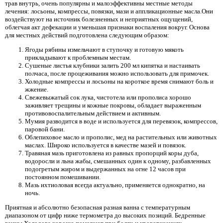
трав внутрь, очень популярны и малоэффективны местные методы
лечения: лосьоны, компрессы, повязки, мази и аппликационные масла.Они
воздействуют на источник болезненных и неприятных ощущений,
облегчая акт дефекации и уменьшая признаки воспаления вокруг. Основа
для местных действий подготовлена ​​следующим образом:
Ягоды рябины измельчают в ступочку и готовую мякоть
прикладывают к проблемным местам.
Сушеные листья клубники залить 200 мл кипятка и настаивать
полчаса, после процеживания можно использовать для примочек.
Холодные компрессы и лосьоны на короткое время снимают боль и
жжение.
Свежевыжатый сок лука, чистотела или прополиса хорошо
заживляет трещины и кожные покровы, обладает выраженным
противовоспалительным действием и активным.
Мумия разводится в воде и используется для перевязок, компрессов,
паровой бани.
Облепиховое масло и прополис, мед на растительных или животных
маслах. Широко используется в качестве мазей и повязок.
Травяная мазь приготовлена ​​из равных пропорций коры дуба,
водоросли и льна жабы, смешанных один к одному, разбавленных
подогретым жиром и выдержанных на огне 12 часов при
постоянном помешивании.
Мазь ихтиоловая всегда актуально, применяется однократно, на
ночь.
Приятная и абсолютно безопасная разная ванна с температурным
диапазоном от цифр ниже термометра до высоких позиций. Бедренные