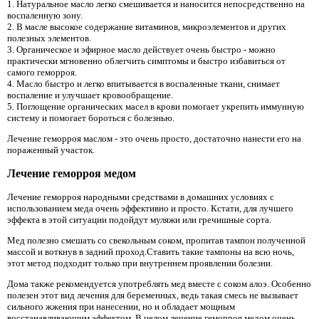
1. Натуральное масло легко смешивается и наносится непосредственно на
воспаленную зону.
2. В масле высокое содержание витаминов, микроэлементов и других
полезных элементов.
3. Органическое и эфирное масло действует очень быстро - можно
практически мгновенно облегчить симптомы и быстро избавиться от
самого геморроя.
4. Масло быстро и легко впитывается в воспаленные ткани, снимает
воспаление и улучшает кровообращение.
5. Поглощение органических масел в крови помогает укрепить иммунную
систему и помогает бороться с болезнью.
Лечение геморроя маслом - это очень просто, достаточно нанести его на
пораженный участок.
Лечение геморроя медом
Лечение геморроя народными средствами в домашних условиях с
использованием меда очень эффективно и просто. Кстати, для лучшего
эффекта в этой ситуации подойдут муляжи или гречишные сорта.
Мед полезно смешать со свекольным соком, пропитав тампон полученной
массой и воткнув в задний проход.Ставить такие тампоны на всю ночь,
этот метод подходит только при внутреннем проявлении болезни.
Дома также рекомендуется употреблять мед вместе с соком алоэ. Особенно
полезен этот вид лечения для беременных, ведь такая смесь не вызывает
сильного жжения при нанесении, но и обладает мощным
восстанавливающим эффектом. В целом лечение геморроя медом очень