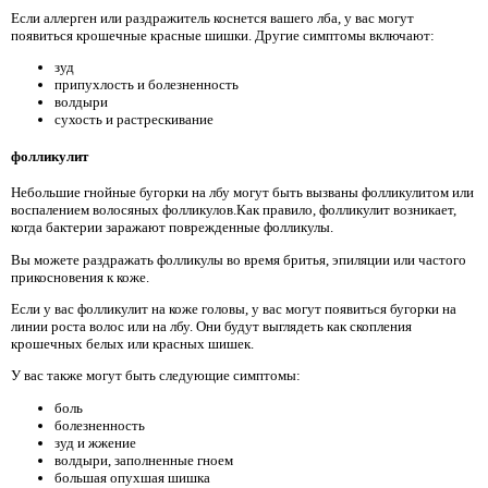
Если аллерген или раздражитель коснется вашего лба, у вас могут
появиться крошечные красные шишки. Другие симптомы включают:
зуд
припухлость и болезненность
волдыри
сухость и растрескивание
фолликулит
Небольшие гнойные бугорки на лбу могут быть вызваны фолликулитом или
воспалением волосяных фолликулов.Как правило, фолликулит возникает,
когда бактерии заражают поврежденные фолликулы.
Вы можете раздражать фолликулы во время бритья, эпиляции или частого
прикосновения к коже.
Если у вас фолликулит на коже головы, у вас могут появиться бугорки на
линии роста волос или на лбу. Они будут выглядеть как скопления
крошечных белых или красных шишек.
У вас также могут быть следующие симптомы:
боль
болезненность
зуд и жжение
волдыри, заполненные гноем
большая опухшая шишка