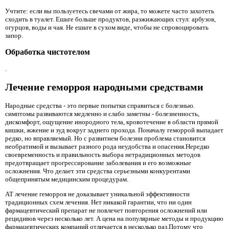
Учтите: если вы пользуетесь свечами от жира, то можете часто захотеть
сходить в туалет. Ешьте больше продуктов, разжижающих стул: арбузов,
огурцов, воды и чая. Не ешьте в сухом виде, чтобы не спровоцировать
запор.
Обработка чистотелом
.
Лечение геморроя народными средствами
Народные средства - это первые попытки справиться с болезнью.
симптомы развиваются медленно и слабо заметны - болезненность,
дискомфорт, ощущение инородного тела, кровотечение в области прямой
кишки, жжение и зуд вокруг заднего прохода. Поначалу геморрой выпадает
редко, но вправляемый. Но с развитием болезни проблема становится
необратимой и вызывает разного рода неудобства и опасения.Нередко
своевременность и правильность выбора нетрадиционных методов
предотвращает прогрессирование заболевания и его возможные
осложнения. Что делает эти средства серьезными конкурентами
общепринятым медицинским процедурам.
АТ лечение геморроя не доказывает уникальной эффективности
традиционных схем лечения. Нет никакой гарантии, что ни один
фармацевтический препарат не повлечет повторения осложнений или
рецидивов через несколько лет. А цена на популярные методы и продукцию
фармацевтических компаний отличается в несколько раз.Потому что