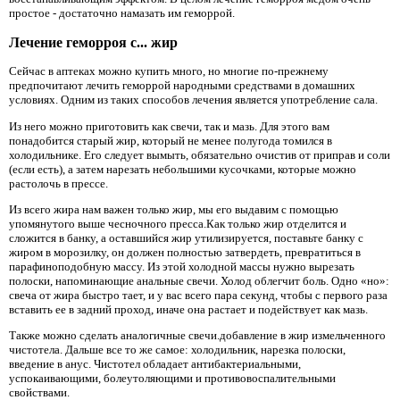
простое - достаточно намазать им геморрой.
Лечение геморроя с... жир
Сейчас в аптеках можно купить много, но многие по-прежнему
предпочитают лечить геморрой народными средствами в домашних
условиях. Одним из таких способов лечения является употребление сала.
Из него можно приготовить как свечи, так и мазь. Для этого вам
понадобится старый жир, который не менее полугода томился в
холодильнике. Его следует вымыть, обязательно очистив от приправ и соли
(если есть), а затем нарезать небольшими кусочками, которые можно
растолочь в прессе.
Из всего жира нам важен только жир, мы его выдавим с помощью
упомянутого выше чесночного пресса.Как только жир отделится и
сложится в банку, а оставшийся жир утилизируется, поставьте банку с
жиром в морозилку, он должен полностью затвердеть, превратиться в
парафиноподобную массу. Из этой холодной массы нужно вырезать
полоски, напоминающие анальные свечи. Холод облегчит боль. Одно «но»:
свеча от жира быстро тает, и у вас всего пара секунд, чтобы с первого раза
вставить ее в задний проход, иначе она растает и подействует как мазь.
Также можно сделать аналогичные свечи.добавление в жир измельченного
чистотела. Дальше все то же самое: холодильник, нарезка полоски,
введение в анус. Чистотел обладает антибактериальными,
успокаивающими, болеутоляющими и противовоспалительными
свойствами.