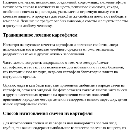
Наличие клетчатки, пектиновых соединений, содержащих сложные эфиры
метилового спирта и азотистых веществ, пектиновой кислоты, сахара,
особенно в спелых корнеплодах, указывает на огромную пользу его в
качестве пищевого продукта для тело.Эти же свойства помогают победить
геморрой. Лечение не требует особых навыков, а советы и рецепты просты
и доступны любому человеку.
Традиционное лечение картофелем
Несмотря на вкусовые качества картофеля и полезные свойства, люди
использовали его в качестве лечебного средства от ожогов, экземы,
раздражения кожи и других кожных заболеваний.
Часто можно встретить информацию о том, что геморрой лечат
картофелем, и этот корень используют для избавления от таких болезней,
как гастрит и язва желудка, ведь сок картофеля благотворно влияет на
внутренние органы.
Однако, когда и кем были впервые применены любимые в народе свечи из
картофеля, остается загадкой. Но факт остается фактом: многие жители сел
и других населенных пунктов на протяжении многих поколений
применяют народные методы лечения геморроя, а именно картошку, делая
из нее картофельные свечи.
Способ изготовления свечей из картофеля
Для изготовления свечей из картофеля нам понадобится зрелый плод
клубня, так как он содержит наибольшее количество полезных веществ, из