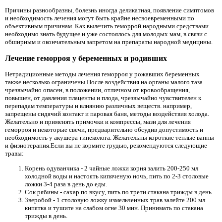
Причины разнообразны, болезнь иногда деликатная, появление симптомов
и необходимость лечения могут быть крайне несвоевременными по
объективным причинам. Как вылечить геморрой народными средствами
необходимо знать будущее и уже состоялось для молодых мам, в связи с
обширным и окончательным запретом на препараты народной медицины.
Лечение геморроя у беременных и родивших
Нетрадиционные методы лечения геморроя у рожавших беременных
также несколько ограничены.После воздействия на органы малого таза
чрезвычайно опасен, в положении, отличном от кровообращения,
повышен, от давления плаценты и плода, чрезвычайно чувствителен к
перепадам температуры и влиянию различных веществ. например,
запрещены сидячий контакт и паровая баня, методы воздействия холода.
Желательно и применять примочки и компрессы, мази для лечения
геморроя и некоторые свечи, предварительно обсудив допустимость и
необходимость у акушера-гинеколога. Желательны короткие теплые ванны
и физиотерапия.Если вы не кормите грудью, рекомендуются следующие
травы:
Корень одуванчика - 2 чайные ложки корня залить 200-250 мл
холодной воды и настоять кипяченую ночь, пить по 2-3 столовые
ложки 3-4 раза в день до еды.
Сок рябины - сахар по вкусу, пить по трети стакана трижды в день.
Зверобой - 1 столовую ложку измельченных трав залейте 200 мл
кипятка и тушите на слабом огне 30 мин. Принимать по стакана
трижды в день.