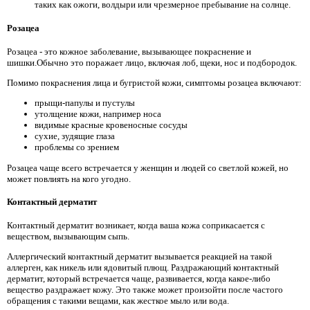
таких как ожоги, волдыри или чрезмерное пребывание на солнце.
Розацеа
Розацеа - это кожное заболевание, вызывающее покраснение и
шишки.Обычно это поражает лицо, включая лоб, щеки, нос и подбородок.
Помимо покраснения лица и бугристой кожи, симптомы розацеа включают:
прыщи-папулы и пустулы
утолщение кожи, например носа
видимые красные кровеносные сосуды
сухие, зудящие глаза
проблемы со зрением
Розацеа чаще всего встречается у женщин и людей со светлой кожей, но
может повлиять на кого угодно.
Контактный дерматит
Контактный дерматит возникает, когда ваша кожа соприкасается с
веществом, вызывающим сыпь.
Аллергический контактный дерматит вызывается реакцией на такой
аллерген, как никель или ядовитый плющ. Раздражающий контактный
дерматит, который встречается чаще, развивается, когда какое-либо
вещество раздражает кожу. Это также может произойти после частого
обращения с такими вещами, как жесткое мыло или вода.