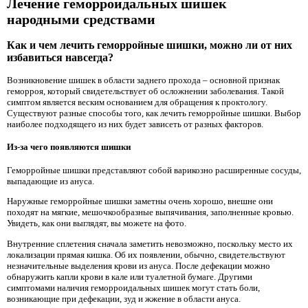
Лечение геморроидальных шишек
народными средствами
Как и чем лечить геморройные шишки, можно ли от них
избавиться навсегда?
Возникновение шишек в области заднего прохода – основной признак
геморроя, который свидетельствует об осложнении заболевания. Такой
симптом является веским основанием для обращения к проктологу.
Существуют разные способы того, как лечить геморройные шишки. Выбор
наиболее подходящего из них будет зависеть от разных факторов.
Из-за чего появляются шишки
Геморройные шишки представляют собой варикозно расширенные сосуды,
выпадающие из ануса.
Наружные геморройные шишки заметны очень хорошо, внешне они
походят на мягкие, мешочкообразные выпячивания, заполненные кровью.
Увидеть, как они выглядят, вы можете на фото.
Внутренние сплетения сначала заметить невозможно, поскольку место их
локализации прямая кишка. Об их появлении, обычно, свидетельствуют
незначительные выделения крови из ануса. После дефекации можно
обнаружить капли крови в кале или туалетной бумаге. Другими
симптомами наличия геморроидальных шишек могут стать боли,
возникающие при дефекации, зуд и жжение в области ануса.