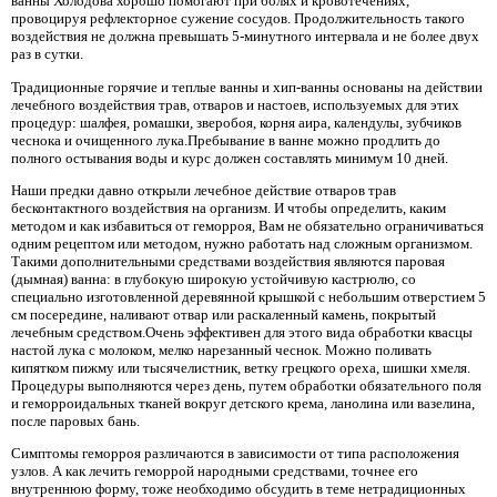
ванны Холодова хорошо помогают при болях и кровотечениях,
провоцируя рефлекторное сужение сосудов. Продолжительность такого
воздействия не должна превышать 5-минутного интервала и не более двух
раз в сутки.
Традиционные горячие и теплые ванны и хип-ванны основаны на действии
лечебного воздействия трав, отваров и настоев, используемых для этих
процедур: шалфея, ромашки, зверобоя, корня аира, календулы, зубчиков
чеснока и очищенного лука.Пребывание в ванне можно продлить до
полного остывания воды и курс должен составлять минимум 10 дней.
Наши предки давно открыли лечебное действие отваров трав
бесконтактного воздействия на организм. И чтобы определить, каким
методом и как избавиться от геморроя, Вам не обязательно ограничиваться
одним рецептом или методом, нужно работать над сложным организмом.
Такими дополнительными средствами воздействия являются паровая
(дымная) ванна: в глубокую широкую устойчивую кастрюлю, со
специально изготовленной деревянной крышкой с небольшим отверстием 5
см посередине, наливают отвар или раскаленный камень, покрытый
лечебным средством.Очень эффективен для этого вида обработки квасцы
настой лука с молоком, мелко нарезанный чеснок. Можно поливать
кипятком пижму или тысячелистник, ветку грецкого ореха, шишки хмеля.
Процедуры выполняются через день, путем обработки обязательного поля
и геморроидальных тканей вокруг детского крема, ланолина или вазелина,
после паровых бань.
Симптомы геморроя различаются в зависимости от типа расположения
узлов. А как лечить геморрой народными средствами, точнее его
внутреннюю форму, тоже необходимо обсудить в теме нетрадиционных