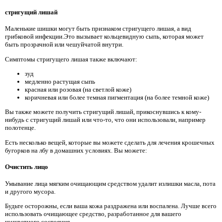
стригущий лишай
Маленькие шишки могут быть признаком стригущего лишая, a вид
грибковой инфекции.Это вызывает кольцевидную сыпь, которая может
быть прозрачной или чешуйчатой ​​внутри.
Симптомы стригущего лишая также включают:
зуд
медленно растущая сыпь
красная или розовая (на светлой коже)
коричневая или более темная пигментация (на более темной коже)
Вы также можете получить стригущий лишай, прикоснувшись к кому-
нибудь с стригущий лишай или что-то, что они использовали, например
полотенце.
Есть несколько вещей, которые вы можете сделать для лечения крошечных
бугорков на лбу в домашних условиях. Вы можете:
Очистить лицо
Умывание лица мягким очищающим средством удалит излишки масла, пота
и другого мусора.
Будьте осторожны, если ваша кожа раздражена или воспалена. Лучше всего
использовать очищающее средство, разработанное для вашего
конкретного состояния.