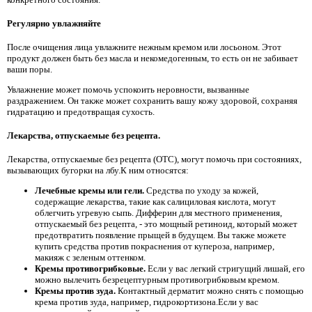
Регулярно увлажняйте
После очищения лица увлажните нежным кремом или лосьоном. Этот
продукт должен быть без масла и некомедогенным, то есть он не забивает
ваши поры.
Увлажнение может помочь успокоить неровности, вызванные
раздражением. Он также может сохранить вашу кожу здоровой, сохраняя
гидратацию и предотвращая сухость.
Лекарства, отпускаемые без рецепта.
Лекарства, отпускаемые без рецепта (OTC), могут помочь при состояниях,
вызывающих бугорки на лбу.К ним относятся:
Лечебные кремы или гели.
Средства по уходу за кожей,
содержащие лекарства, такие как салициловая кислота, могут
облегчить угревую сыпь. Дифферин для местного применения,
отпускаемый без рецепта, - это мощный ретиноид, который может
предотвратить появление прыщей в будущем. Вы также можете
купить средства против покраснения от купероза, например,
макияж с зеленым оттенком.
Кремы противогрибковые.
Если у вас легкий стригущий лишай, его
можно вылечить безрецептурным противогрибковым кремом.
Кремы против зуда.
Контактный дерматит можно снять с помощью
крема против зуда, например, гидрокортизона.Если у вас