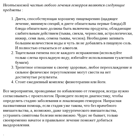
Неотъемлемой частью любого лечения геморроя являются следующие
предметы
:
Диета, способствующая хорошему пищеварению (щадящее
лечение, минимум специй, в диете обязательны первые блюда).В
блюда обязательно должны быть включены продукты, обладающие
слабительным действием (тыква, свекла, чернослив, астрологически,
инжир, семя льна, семена тыквы, чеснок). Необходимо запивать
большим количеством воды и чуть ли не добавлять в пищевую соль.
И полностью отказаться от алкоголя.
Тщательная гигиена после каждого испражнения (используйте
только слегка прохладную воду, избегайте использования туалетной
бумаги).
Трепетное отношение к своему здоровью, любое переохлаждение и
сильное физическое переутомление могут свести на нет
достигнутые результаты.
Стоит ежедневный комплекс физиотерапии или йоги.
Все мероприятия, проводимые по избавлению от геморроя, всегда нужно
согласовывать с проктологом. Проведите полную диагностику, чтобы
определить стадию заболевания и локализацию геморроя. Напрасная
паллиативная помощь, если стадия уже такова, что без врачебного
вмешательства, а, возможно, даже хирургического вмешательства,
устранить симптомы болезни невозможно. Чудес не бывает, только
своевременно начатое и правильное лечение поможет добиться
выздоровления.
.