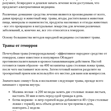
разумнее, безвреднее и дешевле начать лечение всем доступным, что
предлагает альтернативная медицина.
Различные домашние средства лечения являются производными от всего,
давая природу и животный мир. травы, ягоды, растительная и животная
пища, минералы и окаменелости, продукты насекомых и отходы животных
- все это превращено в натуральные лекарства для лечения различных
заболеваний, и, конечно же, все это относится к геморрою.
Основу большинства методов народной медицины составляют травы.
Травы от геморроя
Почечуйная трава (геморроидальная) - эффективное народное средство от
геморроя, самое известное и популярное.Обладает
противовоспалительным и кровоостанавливающим действием. Настой
готовится таким образом - на 400 мл кипятка одна столовая ложка травы,
после чего настаивают всю ночь. Затем готовый напиток разделите на
троекратный прием или используйте его местно для ванн или компрессов.
Значительно снимут боль и воспаление следующие травы, прежде всего
начинают с приема внутрь:
Малина лесная - в 200 мл воды залить две столовые ложки листьев,
настоять 30 мин и пить перед едой трижды в день.
ботва моркови - в литр горячей воды добавляется 40 г (три столовые
ложки с горкой), весь объем делится на три приема в день,
повторять 2 недели.