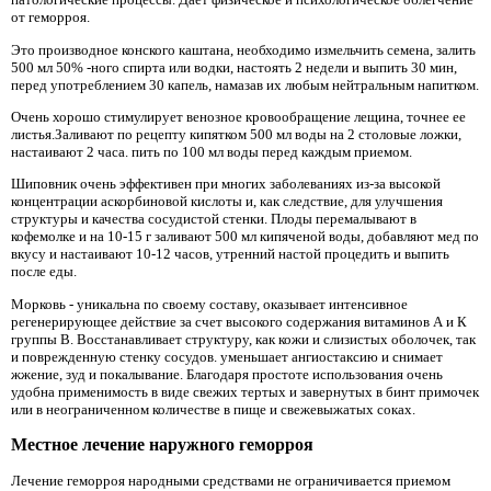
от геморроя.
Это производное конского каштана, необходимо измельчить семена, залить
500 мл 50% -ного спирта или водки, настоять 2 недели и выпить 30 мин,
перед употреблением 30 капель, намазав их любым нейтральным напитком.
Очень хорошо стимулирует венозное кровообращение лещина, точнее ее
листья.Заливают по рецепту кипятком 500 мл воды на 2 столовые ложки,
настаивают 2 часа. пить по 100 мл воды перед каждым приемом.
Шиповник очень эффективен при многих заболеваниях из-за высокой
концентрации аскорбиновой кислоты и, как следствие, для улучшения
структуры и качества сосудистой стенки. Плоды перемалывают в
кофемолке и на 10-15 г заливают 500 мл кипяченой воды, добавляют мед по
вкусу и настаивают 10-12 часов, утренний настой процедить и выпить
после еды.
Морковь - уникальна по своему составу, оказывает интенсивное
регенерирующее действие за счет высокого содержания витаминов А и К
группы В. Восстанавливает структуру, как кожи и слизистых оболочек, так
и поврежденную стенку сосудов. уменьшает ангиостаксию и снимает
жжение, зуд и покалывание. Благодаря простоте использования очень
удобна применимость в виде свежих тертых и завернутых в бинт примочек
или в неограниченном количестве в пище и свежевыжатых соках.
Местное лечение наружного геморроя
Лечение геморроя народными средствами не ограничивается приемом