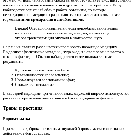
этом могут помочь народные средства, если отсутствует риск наступления
анемии из-за сильной кровопотери и другие опасные проблемы. Когда
наблюдается серьезный сбой в работе организма, то методы
нетрадиционной медицины разрешаются к применению в комплексе с
гормональными препаратами и антибиотиками.
Важно!
Операция назначается, если новообразование нельзя
вылечить терапевтическими методами, когда существует
угроза трансформации опухоли в злокачественную.
На ранних стадиях разрешается использовать народную медицину.
Выделяют эффективные методики, куда входит использование настоев,
отваров, фитотрав. Обычно наблюдаются такие положительные
результаты:
Купируются спастические боли;
Останавливается кровотечение;
Нормализуется гормональный фон;
Снимается воспаление.
В народной медицине при лечении таких опухолей широко используются
растения с противовоспалительным и бактерицидным эффектом.
Травы и растения
Боровая матка
При лечении доброкачественным опухолей боровая матка известна как
действенное фитосредство.