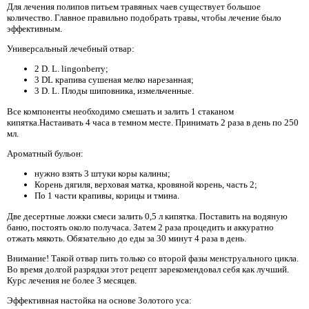
Для лечения полипов питьем травяных чаев существует большое
количество. Главное правильно подобрать травы, чтобы лечение было
эффективным.
Универсальный лечебный отвар:
2 D. L. lingonberry;
3 DL крапива сушеная мелко нарезанная;
3 D. L. Плоды шиповника, измельченные.
Все компоненты необходимо смешать и залить 1 стаканом
кипятка.Настаивать 4 часа в темном месте. Принимать 2 раза в день по 250
мл.
Ароматный бульон:
нужно взять 3 штуки коры калины;
Корень дягиля, верховая матка, кровяной корень, часть 2;
По 1 части крапивы, корицы и тмина.
Две десертные ложки смеси залить 0,5 л кипятка. Поставить на водяную
баню, постоять около получаса. Затем 2 раза процедить и аккуратно
отжать мякоть. Обязательно до еды за 30 минут 4 раза в день.
Внимание! Такой отвар пить только со второй фазы менструального цикла.
Во время долгой разрядки этот рецепт зарекомендовал себя как лучший.
Курс лечения не более 3 месяцев.
Эффективная настойка на основе Золотого уса: