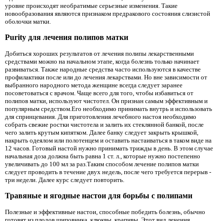
уровне происходят необратимые серьезные изменения. Такие
новообразования являются признаком предракового состояния слизистой
оболочки матки.
Purity для лечения полипов матки
Добиться хороших результатов от лечения полипы лекарственными
средствами можно на начальном этапе, когда болезнь только начинает
развиваться. Также народные средства часто используются в качестве
профилактики после или до лечения лекарствами. Но вне зависимости от
выбранного народного метода женщине всегда следует заранее
посоветоваться с врачом. Чаще всего для того, чтобы избавиться от
полипов матки, используют чистотел. Он признан самым эффективным и
популярным средством.Его необходимо принимать внутрь и использовать
для спринцевания. Для приготовления лечебного настоя необходимо
собрать свежие ростки чистотела и залить их стеклянной банкой, после
чего залить крутым кипятком. Далее банку следует закрыть крышкой,
накрыть одеялом или полотенцем и оставить настаиваться в таком виде на
12 часов. Готовый настой нужно принимать трижды в день. В этом случае
начальная доза должна быть равна 1 ст. л., которые нужно постепенно
увеличивать до 100 мл за раз.Таким способом лечение полипов матки
следует проводить в течение двух недель, после чего требуется перерыв -
три недели. Далее курс следует повторить.
Травяные и ягодные настои для борьбы с полипами
Полезные и эффективные настои, способные победить болезнь, обычно
готовят из плодов шиповника, клюквы, крапивы. Этот вид лечения