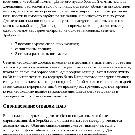
изготовить лечебный тампон. Для этого нужно большой ломтик чеснока
хорошенько растолочь и всю получившуюся массу обернуть двухслойной
марлей, затем плотно перевязать. Готовый компресс нужно аккуратно на
ночь ввести как можно глубже во влагалище и снимать его только утром.
Для лечения полипов такую ​​манипуляцию следует повторять в течение
месяца каждый вечер.Для внутреннего приема можно приготовить еще
одно полезное народное лекарство на основе тыквенных семечек.
Требуется:
7 кусочков круто сваренных желтков;
семян тыквы свежих;
2 стакана растительного масла.
Семена необходимо хорошо измельчить и добавить в тщательно протертые
желтки. Далее полученную смесь следует смешать с растительным маслом,
чтобы со временем образовалась однородная кашица. Затем массу нужно
на 30 минут поместить на водяную баню.Когда готовый продукт остынет,
его нужно принимать натощак по одной чайной ложке в течение пяти дней,
затем сделать перерыв на такой же промежуток времени. Для повторения
курса необходимо полное выздоровление. Смесь следует хранить в
холодильнике в герметичной упаковке.
Спринцевание отваром трав
В арсенале народных средств особенно популярны лечебные
спринцевания. Для борьбы с полипами матки этот метод применяется
довольно часто. Обычно спринцевание следует применять, если у
женщины на фоне заболевания появились бели из влагалища.Для
приготовления раствора для спринцевания вам понадобится: