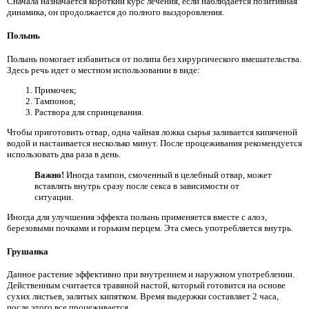
Сначала назначается короткий курс лечения, если наблюдается позитивная
динамика, он продолжается до полного выздоровления.
Полынь
Полынь помогает избавиться от полипа без хирургического вмешательства.
Здесь речь идет о местном использовании в виде:
Примочек;
Тампонов;
Раствора для спринцевания.
Чтобы приготовить отвар, одна чайная ложка сырья заливается кипяченой
водой и настаивается несколько минут. После процеживания рекомендуется
использовать два раза в день.
Важно!
Иногда тампон, смоченный в целебный отвар, может
вставлять внутрь сразу после секса в зависимости от
ситуации.
Иногда для улучшения эффекта полынь применяется вместе с алоэ,
березовыми почками и горьким перцем. Эта смесь употребляется внутрь.
Грушанка
Данное растение эффективно при внутреннем и наружном употреблении.
Действенным считается травяной настой, который готовится на основе
сухих листьев, залитых кипятком. Время выдержки составляет 2 часа,
после этого все процеживается.