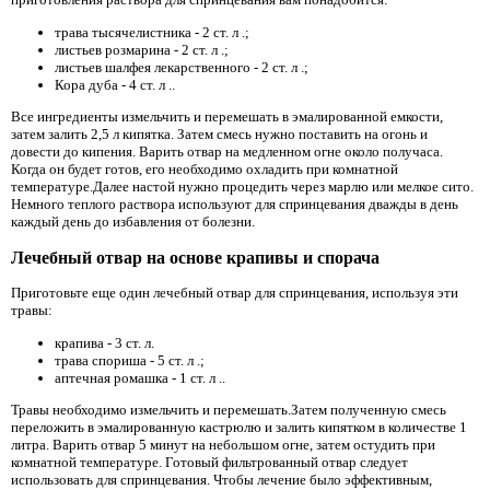
трава тысячелистника - 2 ст. л .;
листьев розмарина - 2 ст. л .;
листьев шалфея лекарственного - 2 ст. л .;
Кора дуба - 4 ст. л ..
Все ингредиенты измельчить и перемешать в эмалированной емкости,
затем залить 2,5 л кипятка. Затем смесь нужно поставить на огонь и
довести до кипения. Варить отвар на медленном огне около получаса.
Когда он будет готов, его необходимо охладить при комнатной
температуре.Далее настой нужно процедить через марлю или мелкое сито.
Немного теплого раствора используют для спринцевания дважды в день
каждый день до избавления от болезни.
Лечебный отвар на основе крапивы и спорача
Приготовьте еще один лечебный отвар для спринцевания, используя эти
травы:
крапива - 3 ст. л.
трава спориша - 5 ст. л .;
аптечная ромашка - 1 ст. л ..
Травы необходимо измельчить и перемешать.Затем полученную смесь
переложить в эмалированную кастрюлю и залить кипятком в количестве 1
литра. Варить отвар 5 минут на небольшом огне, затем остудить при
комнатной температуре. Готовый фильтрованный отвар следует
использовать для спринцевания. Чтобы лечение было эффективным,