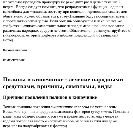
желательно проводить процедуру не реже двух раз в день в течение 2
недель. Всегда следует помнить, что репродуктивная функция - одна из
важнейших для женщины, поэтому при появлении тревожных симптомов
обязательно нужно обращаться к врачу.Нелишне будут посещения врача и
с профилактической целью. Если болезнь обнаружена и лечение все же
требуется, начинать самостоятельное непреднамеренное использование
различных народных средств не стоит. Обязательно проконсультируйтесь с
гинекологом, который подберет наиболее подходящий и безопасный
метод.
Комментарии
комментария
.
Полипы в кишечнике - лечение народными
средствами, причины, симптомы, виды
Причины появления полипов в кишечнике
Точные причины появления
в кишечнике человека
не установлены.
Возможно, причин и предрасполагающих факторов
сразу много.
Полипы в
кишечнике обычно появляются уже в зрелом возрасте, когда человек
годами потреблял много животных жиров, мало клетчатки или даже
перешел на полуфабрикаты и фастфуд.