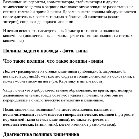
Различные консерванты, ароматизаторы, стабилизаторы и другие
химические вещества в рационе вызывают опухолевидные разрастания на
стенках толстой и прямой кишки. Довольно часто полипы обнаруживаются
после длительных воспалительных заболеваний кишечника (колит,
энтерит), сопровождающихся запорами.
И нельзя исключать наследственный фактор в этиологии полипоза
кишечника (множественные полипы, целые скопления полипов на стенках
кишечника).
Полипы заднего прохода - фото, типы
Что такое полипы, что такое полипы - виды
Полип
- расширение на стенке кишечника грибовидной, шаровидной,
ветвистой формы.Может плотно сидеть в толще слизистой на основании, а
может «болтаться» на ноге (см. Картинку в начале поста).
Чаще полип - это доброкачественное образование, но врачи, прогнозируя
дальнейшее лечение, всегда советуют удалять полипы, чтобы они не
переродились в онкологическую патологию в кишечнике.
Полип кишечника, возникший на месте воспаления, называется
воспалительным
, также имеется
гиперпластических полипов
(при росте
нормальной ткани стенки кишечника), но также встречается
неопластических
(атипичных). клетки начинают размножаться).
Диагностика полипов кишечника