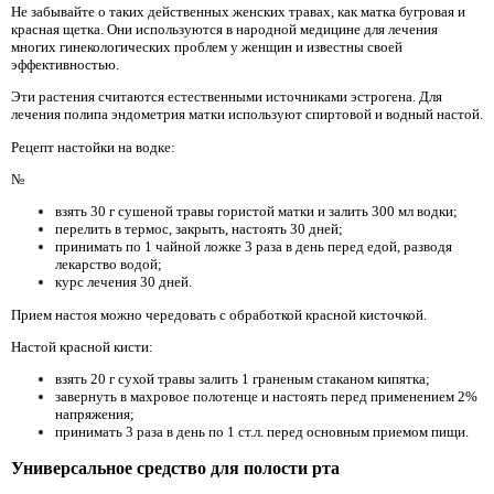
Не забывайте о таких действенных женских травах, как матка бугровая и
красная щетка. Они используются в народной медицине для лечения
многих гинекологических проблем у женщин и известны своей
эффективностью.
Эти растения считаются естественными источниками эстрогена. Для
лечения полипа эндометрия матки используют спиртовой и водный настой.
Рецепт настойки на водке:
№
взять 30 г сушеной травы гористой матки и залить 300 мл водки;
перелить в термос, закрыть, настоять 30 дней;
принимать по 1 чайной ложке 3 раза в день перед едой, разводя
лекарство водой;
курс лечения 30 дней.
Прием настоя можно чередовать с обработкой красной кисточкой.
Настой красной кисти:
взять 20 г сухой травы залить 1 граненым стаканом кипятка;
завернуть в махровое полотенце и настоять перед применением 2%
напряжения;
принимать 3 раза в день по 1 ст.л. перед основным приемом пищи.
Универсальное средство для полости рта