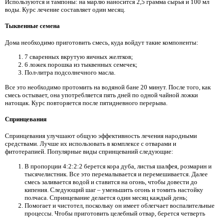
Используются и тампоны: на марлю наносится 2,5 грамма сырья и 100 мл
воды. Курс лечение составляет один месяц.
Тыквенные семена
Дома необходимо приготовить смесь, куда войдут такие компоненты:
7 сваренных вкрутую яичных желтков;
6 ложек порошка из тыквенных семечек;
Пол-литра подсолнечного масла.
Все это необходимо протомить на водяной бане 20 минут. После того, как
смесь остывает, она употребляется пять дней по одной чайной ложки
натощак. Курс повторяется после пятидневного перерыва.
Спринцевания
Спринцевания улучшают общую эффективность лечения народными
средствами. Лучше их использовать в комплексе с отварами и
фитотерапией. Популярные виды спринцеваний следующие:
В пропорции 4:2:2:2 берется кора дуба, листья шалфея, розмарин и
тысячелистник. Все это перемалывается и перемешивается. Далее
смесь заливается водой и ставится на огонь, чтобы довести до
кипения. Следующий шаг – уменьшить огонь и томить настойку
полчаса. Спринцевание делается один месяц каждый день;
Помогает и чистотел, поскольку он имеет облегчает воспалительные
процессы. Чтобы приготовить целебный отвар, берется четверть