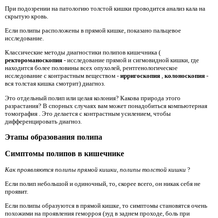
При подозрении на патологию толстой кишки проводится анализ кала на
скрытую кровь.
Если полипы расположены в прямой кишке, показано пальцевое
исследование.
Классические методы диагностики полипов кишечника (
ректороманоскопия
- исследование прямой и сигмовидной кишки, где
находится более половины всех опухолей, рентгенологическое
исследование с контрастным веществом -
ирригоскопия
,
колоноскопия
-
вся толстая кишка смотрит) диагноз.
Это отдельный полип или целая колония? Какова природа этого
разрастания? В спорных случаях вам может понадобиться компьютерная
томография
. Это делается с контрастным усилением, чтобы
дифференцировать диагноз.
Этапы образования полипа
Симптомы полипов в кишечнике
Как проявляются полипы прямой кишки, полипы толстой кишки
?
Если полип небольшой и одиночный, то, скорее всего, он никак себя не
проявит.
Если полипы образуются в прямой кишке, то симптомы становятся очень
похожими на проявления геморроя (зуд в заднем проходе, боль при