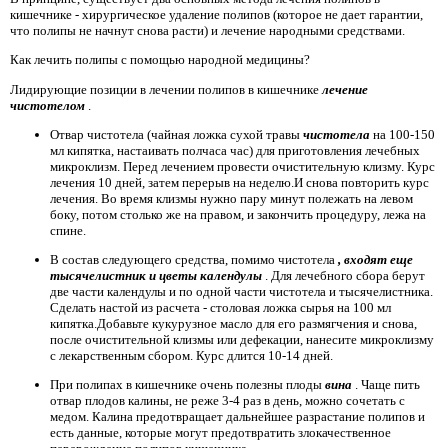
кишечнике - хирургическое удаление полипов (которое не дает гарантии,
что полипы не начнут снова расти) и лечение народными средствами.
Как лечить полипы с помощью народной медицины?
Лидирующие позиции в лечении полипов в кишечнике
лечение
чистотелом
.
Отвар чистотела (чайная ложка сухой травы
чистотела
на 100-150
мл кипятка, настаивать полчаса час) для приготовления лечебных
микроклизм. Перед лечением провести очистительную клизму. Курс
лечения 10 дней, затем перерыв на неделю.И снова повторить курс
лечения. Во время клизмы нужно пару минут полежать на левом
боку, потом столько же на правом, и закончить процедуру, лежа на
спине.
В состав следующего средства, помимо чистотела
, входят еще
тысячелистник и цветы календулы
. Для лечебного сбора берут
две части календулы и по одной части чистотела и тысячелистника.
Сделать настой из расчета - столовая ложка сырья на 100 мл
кипятка.Добавьте кукурузное масло для его размягчения и снова,
после очистительной клизмы или дефекации, нанесите микроклизму
с лекарственным сбором. Курс длится 10-14 дней.
При полипах в кишечнике очень полезны плоды
вина
. Чаще пить
отвар плодов калины, не реже 3-4 раз в день, можно сочетать с
медом. Калина предотвращает дальнейшее разрастание полипов и
есть данные, которые могут предотвратить злокачественное