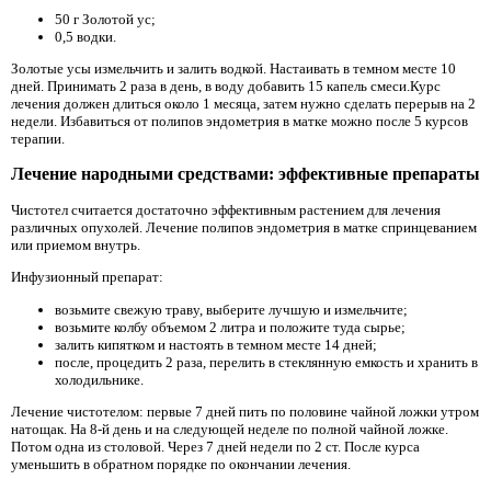
50 г Золотой ус;
0,5 водки.
Золотые усы измельчить и залить водкой. Настаивать в темном месте 10
дней. Принимать 2 раза в день, в воду добавить 15 капель смеси.Курс
лечения должен длиться около 1 месяца, затем нужно сделать перерыв на 2
недели. Избавиться от полипов эндометрия в матке можно после 5 курсов
терапии.
Лечение народными средствами: эффективные препараты
Чистотел считается достаточно эффективным растением для лечения
различных опухолей. Лечение полипов эндометрия в матке спринцеванием
или приемом внутрь.
Инфузионный препарат:
возьмите свежую траву, выберите лучшую и измельчите;
возьмите колбу объемом 2 литра и положите туда сырье;
залить кипятком и настоять в темном месте 14 дней;
после, процедить 2 раза, перелить в стеклянную емкость и хранить в
холодильнике.
Лечение чистотелом: первые 7 дней пить по половине чайной ложки утром
натощак. На 8-й день и на следующей неделе по полной чайной ложке.
Потом одна из столовой. Через 7 дней недели по 2 ст. После курса
уменьшить в обратном порядке по окончании лечения.