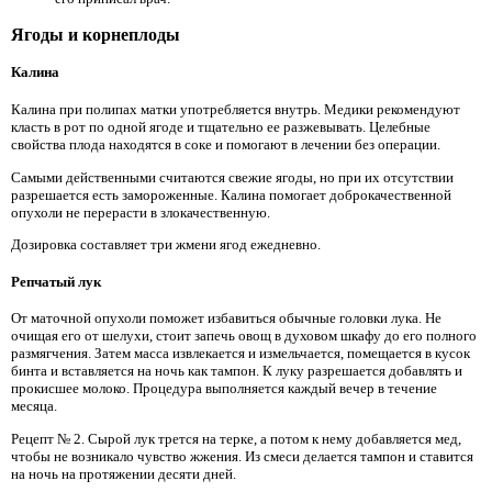
Ягоды и корнеплоды
Калина
Калина при полипах матки употребляется внутрь. Медики рекомендуют
класть в рот по одной ягоде и тщательно ее разжевывать. Целебные
свойства плода находятся в соке и помогают в лечении без операции.
Самыми действенными считаются свежие ягоды, но при их отсутствии
разрешается есть замороженные. Калина помогает доброкачественной
опухоли не перерасти в злокачественную.
Дозировка составляет три жмени ягод ежедневно.
Репчатый лук
От маточной опухоли поможет избавиться обычные головки лука. Не
очищая его от шелухи, стоит запечь овощ в духовом шкафу до его полного
размягчения. Затем масса извлекается и измельчается, помещается в кусок
бинта и вставляется на ночь как тампон. К луку разрешается добавлять и
прокисшее молоко. Процедура выполняется каждый вечер в течение
месяца.
Рецепт № 2. Сырой лук трется на терке, а потом к нему добавляется мед,
чтобы не возникало чувство жжения. Из смеси делается тампон и ставится
на ночь на протяжении десяти дней.