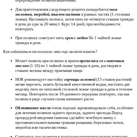
перерождение полипов кишечника.
Для приготовления следующего рецепта понадобится
чага
молотая, зверобой, тысячелистник
в равных частях (1 столовая
ложка). Настаивать полчаса, затем пить по четверти стакана трижды
в день до еды за 20 минут. Курс 14 дней, при необходимости
повторить.
При полипах советуют пить
хрен с медом
По 1 чайной ложке
трижды в день.
Как избавиться от полипов, что еще может помочь?
Может помочь при полипах и прием
прополиса со сливочным
маслом
(1:10) по 1 чайной ложке трижды в день, растворяя в
стакане молока между приемами пищи.
HOR рекомендует настойку
горчицы золотой
(15 стыков растений
мелко нарезать, залить бутылкой качественной водки, настоять две
недели), пить по неполной столовой ложке трижды в день в течение
месяца. Повторить после 10-дневного перерыва повторно, так как
полипы в ряде случаев снова начинают расти.
Облепиховое масло
очень хорошо зарекомендовало себя, особенно
для лечения полипов заднего прохода, заднего прохода.Перед
процедурой введения тампона сделайте лечебную ванну с
противовоспалительными травами ромашки, березовых почек,
зверобоя или тысячелистника.
Считается, что полипам в желудочно-кишечном тракте помогает