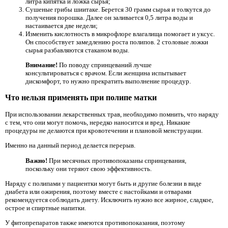
литра кипятка и ложка сырья;
Сушеные грибы шиитаке. Берется 30 грамм сырья и толкутся до
получения порошка. Далее он заливается 0,5 литра воды и
настаивается две недели;
Изменить кислотность в микрофлоре влагалища помогает и уксус.
Он способствует замедлению роста полипов. 2 столовые ложки
сырья разбавляются стаканом воды.
Внимание!
По поводу спринцеваний лучше
консультироваться с врачом. Если женщина испытывает
дискомфорт, то нужно прекратить выполнение процедур.
Что нельзя применять при полипе матки
При использовании лекарственных трав, необходимо помнить, что наряду
с тем, что они могут помочь, нередко наносится и вред. Никакие
процедуры не делаются при кровотечении и плановой менструации.
Именно на данный период делается перерыв.
Важно!
При месячных противопоказаны спринцевания,
поскольку они теряют свою эффективность.
Наряду с полипами у пациентки могут быть и другие болезни в виде
диабета или ожирения, поэтому вместе с настойками и отварами
рекомендуется соблюдать диету. Исключить нужно все жирное, сладкое,
острое и спиртные напитки.
У фитопрепаратов также имеются противопоказания, поэтому