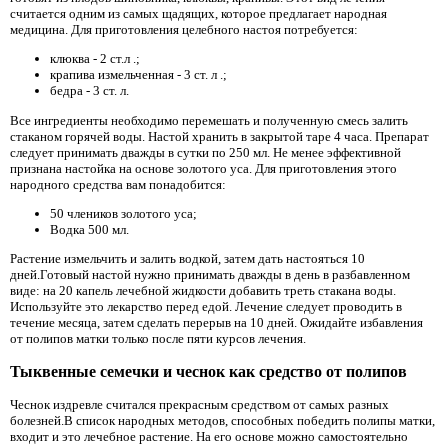
считается одним из самых щадящих, которое предлагает народная
медицина. Для приготовления целебного настоя потребуется:
клюква - 2 ст.л .;
крапива измельченная - 3 ст. л .;
бедра - 3 ст. л.
Все ингредиенты необходимо перемешать и полученную смесь залить
стаканом горячей воды. Настой хранить в закрытой таре 4 часа. Препарат
следует принимать дважды в сутки по 250 мл. Не менее эффективной
признана настойка на основе золотого уса. Для приготовления этого
народного средства вам понадобится:
50 члеников золотого уса;
Водка 500 мл.
Растение измельчить и залить водкой, затем дать настояться 10
дней.Готовый настой нужно принимать дважды в день в разбавленном
виде: на 20 капель лечебной жидкости добавить треть стакана воды.
Используйте это лекарство перед едой. Лечение следует проводить в
течение месяца, затем сделать перерыв на 10 дней. Ожидайте избавления
от полипов матки только после пяти курсов лечения.
Тыквенные семечки и чеснок как средство от полипов
Чеснок издревле считался прекрасным средством от самых разных
болезней.В список народных методов, способных победить полипы матки,
входит и это лечебное растение. На его основе можно самостоятельно