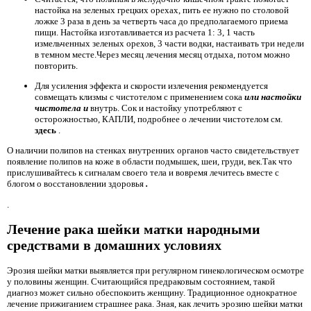
настойка на зеленых грецких орехах, пить ее нужно по столовой
ложке 3 раза в день за четверть часа до предполагаемого приема
пищи. Настойка изготавливается из расчета 1: 3, 1 часть
измельченных зеленых орехов, 3 части водки, настаивать три недели
в темном месте.Через месяц лечения месяц отдыха, потом можно
повторить.
Для усиления эффекта и скорости излечения рекомендуется
совмещать клизмы с чистотелом с применением сока
или настойки
чистотела
и
внутрь. Сок и настойку употребляют с
осторожностью, КАПЛИ, подробнее о лечении чистотелом см.
здесь
.
О наличии полипов на стенках внутренних органов часто свидетельствует
появление полипов на коже в области подмышек, шеи, груди, век.Так что
прислушивайтесь к сигналам своего тела и вовремя лечитесь вместе с
блогом о восстановлении здоровья
.
.
Лечение рака шейки матки народными
средствами в домашних условиях
Эрозия шейки матки выявляется при регулярном гинекологическом осмотре
у половины женщин. Считающийся предраковым состоянием, такой
диагноз может сильно обеспокоить женщину. Традиционное однократное
лечение прижиганием страшнее рака. Зная, как лечить эрозию шейки матки