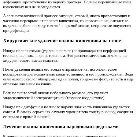
дефекации, кровотечение из заднего прохода). Если не перевязанные узлы
измененных вен не наблюдаются.
А если патологический процесс запущен, старый, много прорастающих и
частично перекрывают просвет кишечника, то кровотечение, слизистые
выделения, боли по ходу толстой и прямой кишки, неприятные ощущения
при дефекации.
Хирургическое удаление полипа кишечника на стопе
Иногда полипэктомия (удаление полипа) сопровождается перфорацией
стенки кишечника и кровотечением. Это расценивается как осложнение
хирургического вмешательства.
После удаления полипа его всегда отправляют на гистологическое
исследование для исключения злокачественности его происхождения. Ведь
если колопроктолог обнаружил один полип, то даже не факт, что есть и еще
образования выше на кишке.
Если полип толстой кишки небольшого размера, его удаляют
эндоскопической электроэксцизией (текущее воздействие).
Иногда при диффузном полипозе пораженная часть кишечника удаляется
совсем. В самых серьезных случаях удаляют всю толстую кишку, соединяя
ее начало с прямой кишкой.
Лечение полипа кишечника народными средствами
В принципе, существует два основных метода лечения полипов в