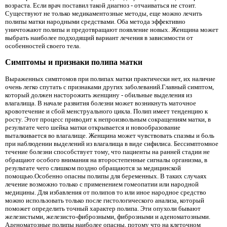
возраста. Если врач поставил такой диагноз - отчаиваться не стоит.
Существуют не только медикаментозные методы, еще можно лечить
полипы матки народными средствами. Оба метода эффективно
уничтожают полипы и предотвращают появление новых. Женщина может
выбрать наиболее подходящий вариант лечения в зависимости от
особенностей своего тела.
Симптомы и признаки полипа матки
Выраженных симптомов при полипах матки практически нет, их наличие
очень легко спутать с признаками других заболеваний.Главный симптом,
который должен насторожить женщину - обильные выделения из
влагалища. В начале развития болезни может возникнуть маточное
кровотечение и сбой менструального цикла. Полип имеет тенденцию к
росту. Этот процесс приводит к непроизвольным сокращениям матки, в
результате чего шейка матки открывается и новообразование
выталкивается во влагалище. Женщина может чувствовать спазмы и боль
при наблюдении выделений из влагалища в виде сифилиса. Бессимптомное
течение болезни способствует тому, что пациенты на ранней стадии не
обращают особого внимания на второстепенные сигналы организма, в
результате чего слишком поздно обращаются за медицинской
помощью.Особенно опасны полипы для беременных. В таких случаях
лечение возможно только с применением гомеопатии или народной
медицины. Для избавления от полипов то или иное народное средство
можно использовать только после гистологического анализа, который
поможет определить точный характер полипа. Эти опухоли бывают
железистыми, железисто-фиброзными, фиброзными и аденоматозными.
Аденоматозные полипы наиболее опасны, потому что на клеточном