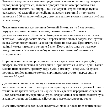
Также еще одним эффективным средством лечения полипов эндометрия
народными средствами, является продукт пчелиного прополиса. Его
можно использовать как внутри, так и снаружи. Утром натощак нужно
разжевать небольшой кусочек.На ночь ввести тампон: 5 г прополиса
развести в 100 мл варочной воды, смочить тампон в смеси и ввести глубоко
во влагалище.
Тыквенные семечки для лечения болезней. Нужно взять 7 сваренных
вкрутую куриных яичных желтков, свежие семена и 2 стакана
растительного масла. Семена необходимо мелко измельчить и смешать с
желтками. Затем добавьте масло и перемешайте, чтобы получилась густая
паста. Затем массу ставят на водяную баню на полчаса. Принимать по 1
чайной ложке натощак в течение 5 дней.Повторяйте цикл до полного
выздоровления. Хранить лечебную смесь в герметичной упаковке в
холодильнике.
Спринцевание можно проводить отварами трав на основе коры дуба,
шалфея, тысячелистника и розмарина. Спринцеваться каждый день. Также
можно использовать крапиву, кору дуба, ромашку и спорыш. Из сухого
порошка грибов шиитаке можно спринцеваться утром и перед сном в
течение 10 дней.
Для лечения полипов используют вагинальные тампоны с луком и
чесноком. Чеснок просто натереть на терке, лук и запечь в духовке.Ставить
тампоны на травах следует на 7 дней, затем сделать перерыв на 2 недели.
Продолжительность терапии 3 курса. Для усиления лечебных свойств лука
в кашицу можно добавить хозяйственное мыло, натертое на терке.
Вылечить полипы народными средствами можно после предварительной