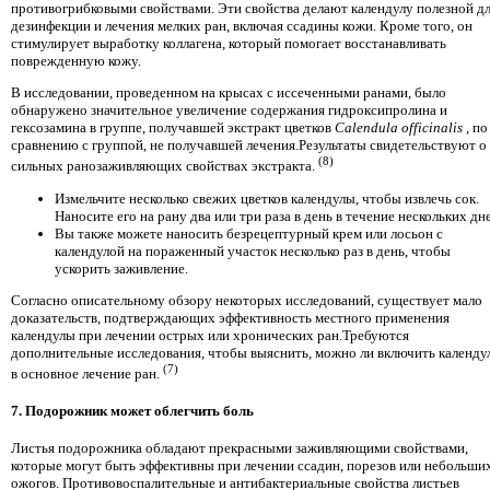
противогрибковыми свойствами. Эти свойства делают календулу полезной д
дезинфекции и лечения мелких ран, включая ссадины кожи. Кроме того, он
стимулирует выработку коллагена, который помогает восстанавливать
поврежденную кожу.
В исследовании, проведенном на крысах с иссеченными ранами, было
обнаружено значительное увеличение содержания гидроксипролина и
гексозамина в группе, получавшей экстракт цветков
Calendula officinalis
, по
сравнению с группой, не получавшей лечения.Результаты свидетельствуют о
(8)
сильных ранозаживляющих свойствах экстракта.
Измельчите несколько свежих цветков календулы, чтобы извлечь сок.
Наносите его на рану два или три раза в день в течение нескольких дн
Вы также можете наносить безрецептурный крем или лосьон с
календулой на пораженный участок несколько раз в день, чтобы
ускорить заживление.
Согласно описательному обзору некоторых исследований, существует мало
доказательств, подтверждающих эффективность местного применения
календулы при лечении острых или хронических ран.Требуются
дополнительные исследования, чтобы выяснить, можно ли включить календу
(7)
в основное лечение ран.
7. Подорожник может облегчить боль
Листья подорожника обладают прекрасными заживляющими свойствами,
которые могут быть эффективны при лечении ссадин, порезов или небольши
ожогов. Противовоспалительные и антибактериальные свойства листьев