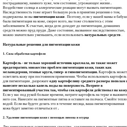
пострадавшему, намного хуже, чем состояние, угрожающее жизни
.
Воздействие солнца и аллергические реакции могут вызвать пигментацию.
Наследственность тоже играет большую роль в принятии решения о том,
подвержены ли вы
пигментации кожи
. Поэтому, если у вашей мамы и бабуш
была пигментация на коже, скорее всего, вы тоже столкнетесь с этим
заболеванием. К счастью, когда дело доходит до пигментации, домашних
средств можно пруд пруди. Даже состояние, вызванное наследственностью,
можно значительно уменьшить, если использовать
натуральных средств
.
Натуральные решения для пигментации кожи
1. Сила обработки картофеля
Картофель - не только хороший источник крахмала, но также может
предотвратить множество проблем пигментации кожи, таких как
меланодермия, темные круги, гипер- и гипопигментация.
Картофель может
осветлить кожу при постоянном применении. Чтобы использовать картофель
для пигментации
, разрежьте
одну картофелину среднего размера пополам 
нанесите несколько капель воды на поверхность.
Вотрите в
пигментированный участок так, чтобы сок картофеля действовал на кож
Если у вас под рукой больше времени, натрите картофель на терке и выжмите
него сок. Нанесите на пигментные пятна и оставьте на полчаса. Смойте тепл
водой. Если вы будете делать это в течение месяца, ваша пигментированная
кожа будет заметно отличаться от
.
2. Удаление пигментации кожи с помощью лимона и огурца
Два замечательных осветляющих средства
, соединенные вместе, несомненно