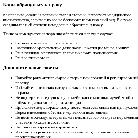
Когда обращаться к врачу
Как правило, ссадины первой и второй степени не требуют медицинского
вмешательства, если только вас не беспокоит косметический вид. В случае
ссадины третьей степени немедленно обратитесь к врачу.
Также рекомендуется немедленно обратиться к врачу в случае:
Сильное или обильное кровотечение
Постоянное кровотечение даже после нажатия (не менее 5 минут)
Рана возникла в результате травматического происшествия
Рана инфицирована
Дополнительные советы
Накройте рану антипригарной стерильной повязкой и регулярно меня
повязку.
Избегайте физических нагрузок, так как это может вызвать кровотече
из раны.
Не подвергать стертую кожу воздействию солнечных лучей, чтобы
избежать развития гиперпигментации.
Приложите лед к пораженному месту, если есть синяк или припухлост
Перед нанесением оберните лед тонким полотенцем.
Не носите одежду, которая может цепляться или натирать пораженны
участок и ухудшать состояние.
Не трогайте корки и не царапайте их.
Избегайте курения и употребления алкоголя, так как они замедлят
процесс заживления.