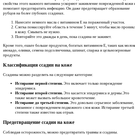
свойства этого важного витамина ускоряют заживление поврежденной кожи 
помогают предотвратить инфекцию. Он даже предотвращает образование
рубцов на более глубоких ссадинах.
Нанесите немного масла с витамином Е на пораженный участок.
Слегка помассируйте область в течение 5 минут, чтобы масло проник
в кожу. Смывать не нужно.
Повторяйте это дважды в день, пока ссадина не заживет.
Кроме того, ешьте больше продуктов, богатых витамином Е, таких как молок
авокадо, оливки, семена подсолнечника, шпинат, спаржа и цельнозерновые
продукты.
Классификация ссадин на коже
Ссадины можно разделить на следующие категории:
Истирание первой степени.
Это включает только повреждение
эпидермиса.
Истирание второй степени.
Это касается эпидермиса и дермы.Это
также может вызвать небольшое кровотечение.
Истирание до третьей степени.
Это довольно серьезное заболевание,
связанное с повреждением подкожного слоя кожи. Истирание третьей
степени также известно как отрыв.
Предотвращение ссадин на коже
Соблюдая осторожность, можно предотвратить травмы и ссадины.