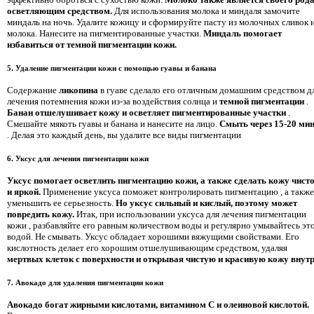
осветляющим средством.
Для использования молока и миндаля замочите
миндаль на ночь. Удалите кожицу и сформируйте пасту из молочных сливок 
молока. Нанесите на пигментированные участки.
Миндаль помогает
избавиться от темной пигментации кожи.
5. Удаление пигментации кожи с помощью гуавы и банана
Содержание
ликопина
в гуаве сделало его отличным домашним средством д
лечения потемнения кожи из-за воздействия солнца и
темной пигментации
.
Банан отшелушивает кожу и осветляет пигментированные участки
.
Смешайте мякоть гуавы и банана и нанесите на лицо.
Смыть через 15-20 ми
. Делая это каждый день, вы удалите все виды пигментации
6. Уксус для лечения пигментации кожи
Уксус помогает осветлить пигментацию кожи, а также сделать кожу чист
и яркой.
Применение уксуса поможет контролировать пигментацию
, а также
уменьшить ее серьезность.
Но уксус сильный и кислый, поэтому может
повредить кожу.
Итак, при использовании уксуса для лечения пигментации
кожи
, разбавляйте его равным количеством воды и регулярно умывайтесь эт
водой. Не смывать. Уксус обладает хорошими вяжущими свойствами. Его
кислотность делает его хорошим отшелушивающим средством, удаляя
мертвых клеток с поверхности и открывая чистую и красивую кожу внутр
7. Авокадо для удаления пигментации кожи
Авокадо богат жирными кислотами, витамином С и олеиновой кислотой.