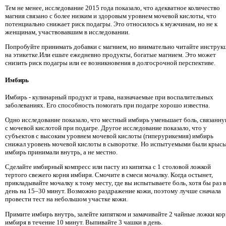
Тем не менее, исследование 2015 года показало, что адекватное количество
магния связано с более низким и здоровым уровнем мочевой кислоты, что
потенциально снижает риск подагры. Это относилось к мужчинам, но не к
женщинам, участвовавшим в исследовании.
Попробуйте принимать добавки с магнием, но внимательно читайте инструк
на этикетке.Или ешьте ежедневно продукты, богатые магнием. Это может
снизить риск подагры или ее возникновения в долгосрочной перспективе.
Имбирь
Имбирь - кулинарный продукт и трава, назначаемые при воспалительных
заболеваниях. Его способность помогать при подагре хорошо известна.
Одно исследование показало, что местный имбирь уменьшает боль, связанн
с мочевой кислотой при подагре. Другое исследование показало, что у
субъектов с высоким уровнем мочевой кислоты (гиперурикемия) имбирь
снижал уровень мочевой кислоты в сыворотке. Но испытуемыми были крысы
имбирь принимали внутрь, а не местно.
Сделайте имбирный компресс или пасту из кипятка с 1 столовой ложкой
тертого свежего корня имбиря. Смочите в смеси мочалку. Когда остынет,
прикладывайте мочалку к тому месту, где вы испытываете боль, хотя бы раз в
день на 15–30 минут. Возможно раздражение кожи, поэтому лучше сначала
провести тест на небольшом участке кожи.
Примите имбирь внутрь, залейте кипятком и замачивайте 2 чайные ложки кор
имбиря в течение 10 минут. Выпивайте 3 чашки в день.