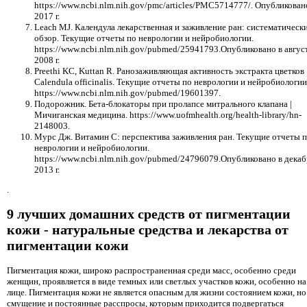
https://www.ncbi.nlm.nih.gov/pmc/articles/PMC5714777/. Опубликован
2017 г.
Leach MJ. Календула лекарственная и заживление ран: систематическ
обзор. Текущие отчеты по неврологии и нейробиологии.
https://www.ncbi.nlm.nih.gov/pubmed/25941793.Опубликовано в авгус
2008 г.
Preethi KC, Kuttan R. Ранозаживляющая активность экстракта цветков
Calendula officinalis. Текущие отчеты по неврологии и нейробиологии
https://www.ncbi.nlm.nih.gov/pubmed/19601397.
Подорожник. Бета-блокаторы при пролапсе митрального клапана |
Мичиганская медицина. https://www.uofmhealth.org/health-library/hn-
2148003.
Мурс Дж. Витамин С: перспектива заживления ран. Текущие отчеты 
неврологии и нейробиологии.
https://www.ncbi.nlm.nih.gov/pubmed/24796079.Опубликовано в декаб
2013 г.
.
9 лучших домашних средств от пигментации
кожи - натуральные средства и лекарства от
пигментации кожи
Пигментация кожи, широко распространенная среди масс, особенно среди
женщин, проявляется в виде темных или светлых участков кожи, особенно на
лице. Пигментация кожи не является опасным для жизни состоянием кожи, но
смущение и постоянные расспросы, которым приходится подвергаться