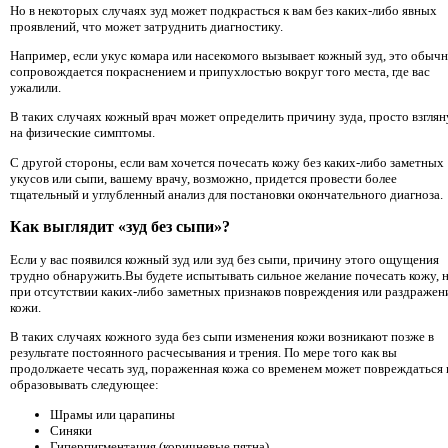
Но в некоторых случаях зуд может подкрасться к вам без каких-либо явных
проявлений, что может затруднить диагностику.
Например, если укус комара или насекомого вызывает кожный зуд, это обыч
сопровождается покраснением и припухлостью вокруг того места, где вас
ужалили.
В таких случаях кожный врач может определить причину зуда, просто взглян
на физические симптомы.
С другой стороны, если вам хочется почесать кожу без каких-либо заметных
укусов или сыпи, вашему врачу, возможно, придется провести более
тщательный и углубленный анализ для постановки окончательного диагноза.
Как выглядит «зуд без сыпи»?
Если у вас появился кожный зуд или зуд без сыпи, причину этого ощущения
трудно обнаружить.Вы будете испытывать сильное желание почесать кожу, 
при отсутствии каких-либо заметных признаков повреждения или раздражен
кожи.
В таких случаях кожного зуда без сыпи изменения кожи возникают позже в
результате постоянного расчесывания и трения. По мере того как вы
продолжаете чесать зуд, пораженная кожа со временем может повреждаться 
образовывать следующее:
Шрамы или царапины
Синяки
Гиперпигментация (коричневые пятна)