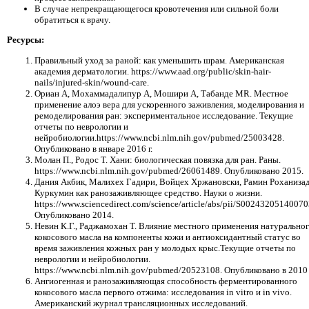
В случае непрекращающегося кровотечения или сильной боли
обратиться к врачу.
Ресурсы:
Правильный уход за раной: как уменьшить шрам. Американская
академия дерматологии. https://www.aad.org/public/skin-hair-
nails/injured-skin/wound-care.
Ориан А, Мохаммадалипур А, Мошири А, Табанде MR. Местное
применение алоэ вера для ускоренного заживления, моделирования и
ремоделирования ран: экспериментальное исследование. Текущие
отчеты по неврологии и
нейробиологии.https://www.ncbi.nlm.nih.gov/pubmed/25003428.
Опубликовано в январе 2016 г.
Молан П., Родос Т. Хани: биологическая повязка для ран. Раны.
https://www.ncbi.nlm.nih.gov/pubmed/26061489. Опубликовано 2015.
Дания Акбик, Малихех Гадири, Войцех Хржановски, Рамин Роханизад
Куркумин как ранозаживляющее средство. Науки о жизни.
https://www.sciencedirect.com/science/article/abs/pii/S00243205140070
Опубликовано 2014.
Невин К.Г., Раджамохан Т. Влияние местного применения натурально
кокосового масла на компоненты кожи и антиоксидантный статус во
время заживления кожных ран у молодых крыс.Текущие отчеты по
неврологии и нейробиологии.
https://www.ncbi.nlm.nih.gov/pubmed/20523108. Опубликовано в 2010 
Ангиогенная и ранозаживляющая способность ферментированного
кокосового масла первого отжима: исследования in vitro и in vivo.
Американский журнал трансляционных исследований.