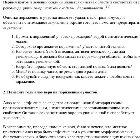
Первым шагом в лечении ссадины является очистка области в соответствии с
(1)
рекомендациями
Американской академии дерматологии
.
Очистка пораженного участка помогает удалить всю грязь и мусор и
обеспечить оптимальное заживление. Кроме того, это помогает предотврати
заражение.
Промыть пораженный участок прохладной водой с антисептическим
мылом.
Осторожно промокните пораженный участок чистой тканью.
Нанесите толстый слой вазелина, антисептического крема или
увлажняющего лосьона без запаха на пораженную область, чтобы ко
оставалась увлажненной.
Накройте пораженную область стерильной повязкой или повязкой.
Меняйте повязку часто, не реже одного раза в день.
Не обдувайте ссадину воздухом, так как это может способствовать
заражению.
2. Нанесите гель алоэ вера на пораженный участок.
Алоэ вера - эффективное средство от ссадин кожи благодаря своим
противовоспалительным, антисептическим и восстанавливающим кожу
свойствам.Он также сохраняет кожу хорошо увлажненной и способствует
заживлению.
В эксперименте, проведенном на крысах, было замечено, что местное
применение алоэ вера было эффективным в улучшении морфологических,
биомеханических и биохимических характеристик заживляющих кожных ран