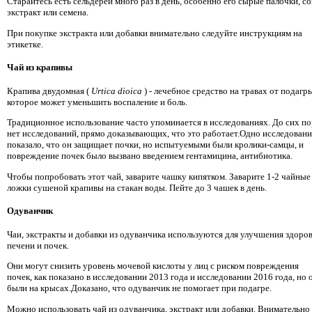
Старайтесь есть сельдерей много раз в день, особенно его сырые палочки, со
экстракт или семена.
При покупке экстракта или добавки внимательно следуйте инструкциям на
этикетке.
Чай из крапивы
Крапива двудомная (
Urtica dioica
) - лечебное средство на травах от подагр
которое может уменьшить воспаление и боль.
Традиционное использование часто упоминается в исследованиях. До сих по
нет исследований, прямо доказывающих, что это работает.Одно исследовани
показало, что он защищает почки, но испытуемыми были кролики-самцы, и
повреждение почек было вызвано введением гентамицина, антибиотика.
Чтобы попробовать этот чай, заварите чашку кипятком. Заварите 1-2 чайные
ложки сушеной крапивы на стакан воды. Пейте до 3 чашек в день.
Одуванчик
Чаи, экстракты и добавки из одуванчика используются для улучшения здоро
печени и почек.
Они могут снизить уровень мочевой кислоты у лиц с риском повреждения
почек, как показано в исследовании 2013 года и исследовании 2016 года, но 
были на крысах.Доказано, что одуванчик не помогает при подагре.
Можно использовать чай из одуванчика, экстракт или добавки. Внимательно