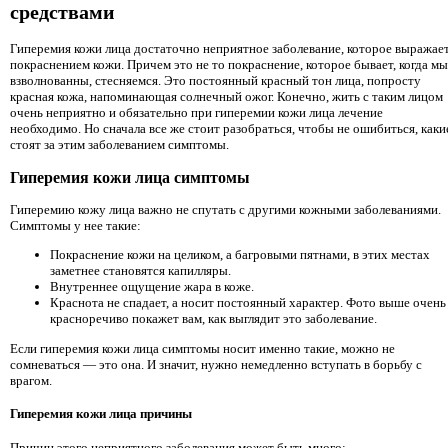
средствами
Гиперемия кожи лица достаточно неприятное заболевание, которое выражае
покраснением кожи. Причем это не то покраснение, которое бывает, когда мы
взволнованны, стесняемся. Это постоянный красный тон лица, попросту
красная кожа, напоминающая солнечный ожог. Конечно, жить с таким лицом
очень неприятно и обязательно при гиперемии кожи лица лечение
необходимо. Но сначала все же стоит разобраться, чтобы не ошибиться, каки
стоят за этим заболеванием симптомы.
Гиперемия кожи лица симптомы
Гиперемию кожу лица важно не спутать с другими кожными заболеваниями.
Симптомы у нее такие:
Покраснение кожи на целиком, а багровыми пятнами, в этих местах
заметнее становятся капилляры.
Внутреннее ощущение жара в коже.
Краснота не спадает, а носит постоянный характер. Фото выше очень
красноречиво покажет вам, как выглядит это заболевание.
Если гиперемия кожи лица симптомы носит именно такие, можно не
сомневаться — это она. И значит, нужно немедленно вступать в борьбу с
врагом.
Гиперемия кожи лица причины
Причин этого неприятного заболевания может быть много: