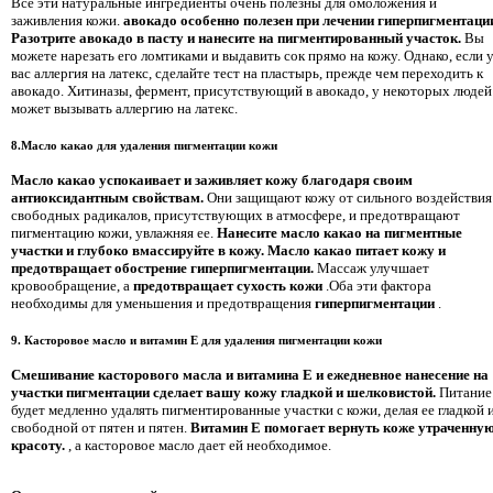
Все эти натуральные ингредиенты очень полезны для омоложения и
заживления кожи.
авокадо особенно полезен при лечении гиперпигментаци
Разотрите авокадо в пасту и нанесите на пигментированный участок.
Вы
можете нарезать его ломтиками и выдавить сок прямо на кожу. Однако, если 
вас аллергия на латекс, сделайте тест на пластырь, прежде чем переходить к
авокадо. Хитиназы, фермент, присутствующий в авокадо, у некоторых людей
может вызывать аллергию на латекс.
8.Масло какао для удаления пигментации кожи
Масло какао успокаивает и заживляет кожу благодаря своим
антиоксидантным свойствам.
Они защищают кожу от сильного воздействия
свободных радикалов, присутствующих в атмосфере, и предотвращают
пигментацию кожи, увлажняя ее.
Нанесите масло какао на пигментные
участки и глубоко вмассируйте в кожу. Масло какао питает кожу и
предотвращает обострение гиперпигментации.
Массаж улучшает
кровообращение, а
предотвращает сухость кожи
.Оба эти фактора
необходимы для уменьшения и предотвращения
гиперпигментации
.
9. Касторовое масло и витамин Е для удаления пигментации кожи
Смешивание касторового масла и витамина Е и ежедневное нанесение на
участки пигментации сделает вашу кожу гладкой и шелковистой.
Питание
будет медленно удалять пигментированные участки с кожи, делая ее гладкой 
свободной от пятен и пятен.
Витамин Е помогает вернуть коже утраченну
красоту.
, а касторовое масло дает ей необходимое.