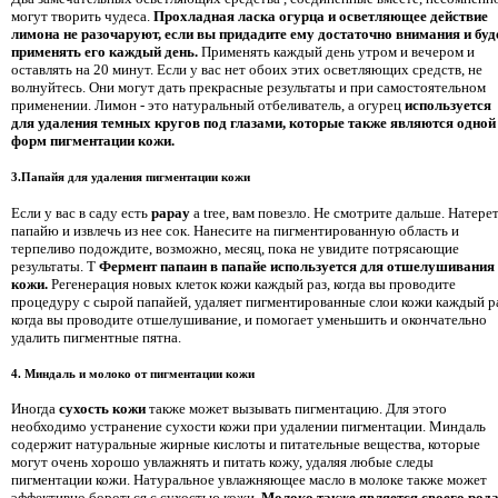
могут творить чудеса.
Прохладная ласка огурца и осветляющее действие
лимона не разочаруют, если вы придадите ему достаточно внимания и буд
применять его каждый день.
Применять каждый день утром и вечером и
оставлять на 20 минут. Если у вас нет обоих этих осветляющих средств, не
волнуйтесь. Они могут дать прекрасные результаты и при самостоятельном
применении. Лимон - это натуральный отбеливатель, а огурец
используется
для удаления темных кругов под глазами, которые также являются одной
форм пигментации кожи.
3.Папайя для удаления пигментации кожи
Если у вас в саду есть
papay
a tree, вам повезло. Не смотрите дальше. Натере
папайю и извлечь из нее сок. Нанесите на пигментированную область и
терпеливо подождите, возможно, месяц, пока не увидите потрясающие
результаты. T
Фермент папаин в папайе используется для отшелушивания
кожи.
Регенерация новых клеток кожи каждый раз, когда вы проводите
процедуру с сырой папайей, удаляет пигментированные слои кожи каждый ра
когда вы проводите отшелушивание, и помогает уменьшить и окончательно
удалить пигментные пятна.
4. Миндаль и молоко от пигментации кожи
Иногда
сухость кожи
также может вызывать пигментацию. Для этого
необходимо устранение сухости кожи при удалении пигментации. Миндаль
содержит натуральные жирные кислоты и питательные вещества, которые
могут очень хорошо увлажнять и питать кожу, удаляя любые следы
пигментации кожи. Натуральное увлажняющее масло в молоке также может
эффективно бороться с сухостью кожи.
Молоко также является своего род