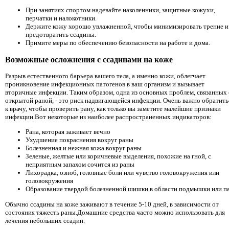
При занятиях спортом надевайте наколенники, защитные кожухи,
перчатки и налокотники.
Держите кожу хорошо увлажненной, чтобы минимизировать трение и
предотвратить ссадины.
Примите меры по обеспечению безопасности на работе и дома.
Возможные осложнения с ссадинами на коже
Разрыв естественного барьера вашего тела, а именно кожи, облегчает
проникновение инфекционных патогенов в ваш организм и вызывает
вторичные инфекции. Таким образом, одна из основных проблем, связанных 
открытой раной, - это риск надвигающейся инфекции. Очень важно обратить
к врачу, чтобы проверить рану, как только вы заметите малейшие признаки
инфекции.Вот некоторые из наиболее распространенных индикаторов:
Рана, которая заживает вечно
Ухудшение покраснения вокруг раны
Болезненная и нежная кожа вокруг раны
Зеленые, желтые или коричневые выделения, похожие на гной, с
неприятным запахом сочится из раны
Лихорадка, озноб, головные боли или чувство головокружения или
головокружения
Образование твердой болезненной шишки в области подмышки или п
Обычно ссадины на коже заживают в течение 5-10 дней, в зависимости от
состояния тяжесть раны.Домашние средства часто можно использовать для
лечения небольших ссадин.