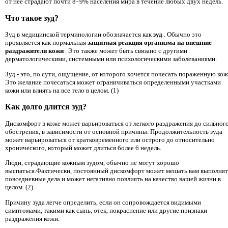
от нее страдают почти 8–9% населения мира в течение любых двух недель.
Что такое зуд?
Зуд в медицинской терминологии обозначается как
зуд
. Обычно это
проявляется как нормальная
защитная реакция организма на внешние
раздражители кожи
. Это также может быть связано с другими
дерматологическими, системными или психологическими заболеваниями.
Зуд - это, по сути, ощущение, от которого хочется почесать пораженную кож
Это желание почесаться может ограничиваться определенными участками
кожи или влиять на все тело в целом. (1)
Как долго длится зуд?
Дискомфорт в коже может варьироваться от легкого раздражения до сильног
обострения, в зависимости от основной причины. Продолжительность зуда
может варьироваться от кратковременного или острого до относительно
хронического, который может длиться более 6 недель.
Люди, страдающие кожным зудом, обычно не могут хорошо
выспаться.Фактически, постоянный дискомфорт может мешать вам выполнят
повседневные дела и может негативно повлиять на качество вашей жизни в
целом. (2)
Причину зуда легче определить, если он сопровождается видимыми
симптомами, такими как сыпь, отек, покраснение или другие признаки
раздражения кожи.