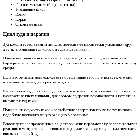
Гипопигментация (бледные пятна)
Утолщение кожи
Комки
Корки
Открытые язвы
Цикл зуда и царапин
Зуд кожи и естественный импульс почесать ее циклически усиливают друг
друга, что называется «циклом зуда и царапины».
Поверхностный слой кожи - это эпидермис
, который служит внешним
барьером вашего тела против вредных веществ или паразитов из окружающе
среды.
Если в этом защитном кожухе есть брешь, ваше тело почувствует, что оно
атаковано, и перейдет в режим защиты.
Клетки кожи выделяют определенные воспалительные химические вещества,
называемые
гистаминами
, для борьбы с угрозой безопасности. Гистамины
вызывают зуд кожи.
Повышенная сухость кожи и воздействие аллергенов также могут вызвать
подобную воспалительную реакцию в организме.
Впоследствии определенные рецепторы кожи передают эту воспалительную
реакцию в мозг, который, в свою очередь, дает вашему телу сигнал почесать
вновь возникший зуд.