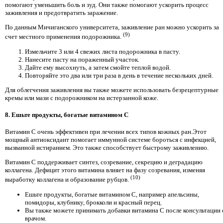
помогают уменьшить боль и зуд. Они также помогают ускорить процесс
заживления и предотвратить заражение.
По данным Мичиганского университета, заживление ран можно ускорить за
(9)
счет местного применения подорожника.
Измельчите 3 или 4 свежих листа подорожника в пасту.
Нанесите пасту на пораженный участок.
Дайте ему высохнуть, а затем смойте теплой водой.
Повторяйте это два или три раза в день в течение нескольких дней.
Для облегчения заживления вы также можете использовать безрецептурные
кремы или мази с подорожником на истерзанной коже.
8. Ешьте продукты, богатые витамином C
Витамин C очень эффективен при лечении всех типов кожных ран.Этот
мощный антиоксидант помогает иммунной системе бороться с инфекцией,
вызванной истиранием. Это также способствует быстрому заживлению.
Витамин C поддерживает синтез, созревание, секрецию и деградацию
коллагена. Дефицит этого витамина влияет на фазу созревания, изменяя
(10)
выработку коллагена и образование рубцов.
Ешьте продукты, богатые витамином С, например апельсины,
помидоры, клубнику, брокколи и красный перец.
Вы также можете принимать добавки витамина С после консультации 
врачом.