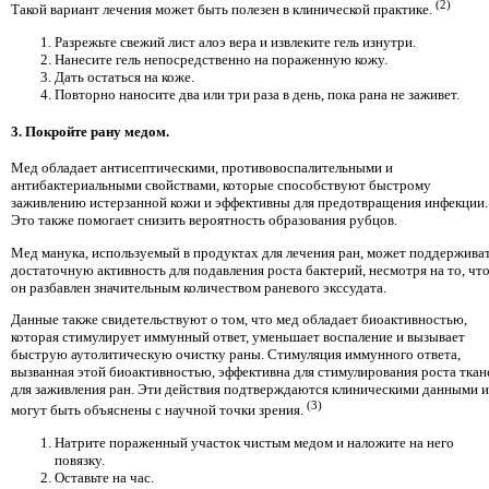
(2)
Такой вариант лечения может быть полезен в клинической практике.
Разрежьте свежий лист алоэ вера и извлеките гель изнутри.
Нанесите гель непосредственно на пораженную кожу.
Дать остаться на коже.
Повторно наносите два или три раза в день, пока рана не заживет.
3. Покройте рану медом.
Мед обладает антисептическими, противовоспалительными и
антибактериальными свойствами, которые способствуют быстрому
заживлению истерзанной кожи и эффективны для предотвращения инфекции.
Это также помогает снизить вероятность образования рубцов.
Мед манука, используемый в продуктах для лечения ран, может поддержива
достаточную активность для подавления роста бактерий, несмотря на то, чт
он разбавлен значительным количеством раневого экссудата.
Данные также свидетельствуют о том, что мед обладает биоактивностью,
которая стимулирует иммунный ответ, уменьшает воспаление и вызывает
быструю аутолитическую очистку раны. Стимуляция иммунного ответа,
вызванная этой биоактивностью, эффективна для стимулирования роста ткан
для заживления ран. Эти действия подтверждаются клиническими данными и
(3)
могут быть объяснены с научной точки зрения.
Натрите пораженный участок чистым медом и наложите на него
повязку.
Оставьте на час.