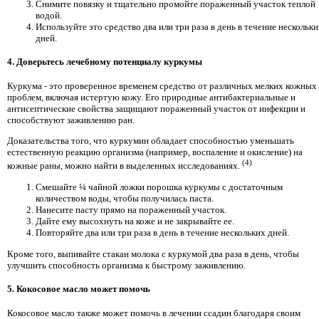
Снимите повязку и тщательно промойте пораженный участок теплой
водой.
Используйте это средство два или три раза в день в течение нескольк
дней.
4. Доверьтесь лечебному потенциалу куркумы
Куркума - это проверенное временем средство от различных мелких кожных
проблем, включая истертую кожу. Его природные антибактериальные и
антисептические свойства защищают пораженный участок от инфекции и
способствуют заживлению ран.
Доказательства того, что куркумин обладает способностью уменьшать
естественную реакцию организма (например, воспаление и окисление) на
(4)
кожные раны, можно найти в выделенных исследованиях.
Смешайте ¼ чайной ложки порошка куркумы с достаточным
количеством воды, чтобы получилась паста.
Нанесите пасту прямо на пораженный участок.
Дайте ему высохнуть на коже и не закрывайте ее.
Повторяйте два или три раза в день в течение нескольких дней.
Кроме того, выпивайте стакан молока с куркумой два раза в день, чтобы
улучшить способность организма к быстрому заживлению.
5. Кокосовое масло может помочь
Кокосовое масло также может помочь в лечении ссадин благодаря своим