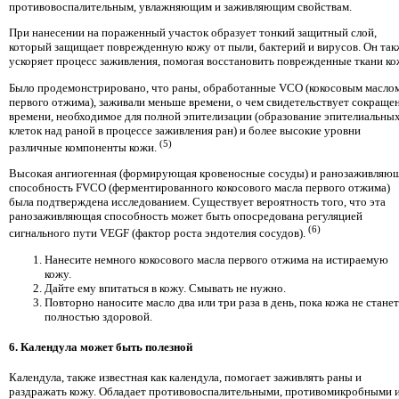
противовоспалительным, увлажняющим и заживляющим свойствам.
При нанесении на пораженный участок образует тонкий защитный слой,
который защищает поврежденную кожу от пыли, бактерий и вирусов. Он так
ускоряет процесс заживления, помогая восстановить поврежденные ткани ко
Было продемонстрировано, что раны, обработанные VCO (кокосовым масло
первого отжима), заживали меньше времени, о чем свидетельствует сокраще
времени, необходимое для полной эпителизации (образование эпителиальны
клеток над раной в процессе заживления ран) и более высокие уровни
(5)
различные компоненты кожи.
Высокая ангиогенная (формирующая кровеносные сосуды) и ранозаживляю
способность FVCO (ферментированного кокосового масла первого отжима)
была подтверждена исследованием. Существует вероятность того, что эта
ранозаживляющая способность может быть опосредована регуляцией
(6)
сигнального пути VEGF (фактор роста эндотелия сосудов).
Нанесите немного кокосового масла первого отжима на истираемую
кожу.
Дайте ему впитаться в кожу. Смывать не нужно.
Повторно наносите масло два или три раза в день, пока кожа не станет
полностью здоровой.
6. Календула может быть полезной
Календула, также известная как календула, помогает заживлять раны и
раздражать кожу. Обладает противовоспалительными, противомикробными 