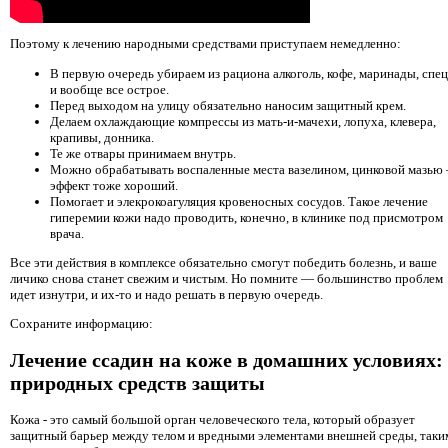
Поэтому к лечению народными средствами приступаем немедленно:
В первую очередь убираем из рациона алкоголь, кофе, маринады, спе
и вообще все острое.
Перед выходом на улицу обязательно наносим защитный крем.
Делаем охлаждающие компрессы из мать-и-мачехи, лопуха, клевера,
крапивы, донника.
Те же отвары принимаем внутрь.
Можно обрабатывать воспаленные места вазелином, цинковой мазью
эффект тоже хороший.
Помогает и элекрокоагуляция кровеносных сосудов. Такое лечение
гиперемии кожи надо проводить, конечно, в клинике под присмотром
врача.
Все эти действия в комплексе обязательно смогут победить болезнь, и ваше
личико снова станет свежим и чистым. Но помните — большинство проблем
идет изнутри, и их-то и надо решать в первую очередь.
Сохраните информацию:
Лечение ссадин на коже в домашних условиях:
природных средств защиты
Кожа - это самый большой орган человеческого тела, который образует
защитный барьер между телом и вредными элементами внешней среды, таки