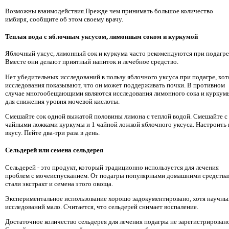
Возможны взаимодействия.Прежде чем принимать большое количество
имбиря, сообщите об этом своему врачу.
Теплая вода с яблочным уксусом, лимонным соком и куркумой
Яблочный уксус, лимонный сок и куркума часто рекомендуются при подагре
Вместе они делают приятный напиток и лечебное средство.
Нет убедительных исследований в пользу яблочного уксуса при подагре, хот
исследования показывают, что он может поддерживать почки. В противном
случае многообещающими являются исследования лимонного сока и куркум
для снижения уровня мочевой кислоты.
Смешайте сок одной выжатой половины лимона с теплой водой. Смешайте с
чайными ложками куркумы и 1 чайной ложкой яблочного уксуса. Настроить 
вкусу. Пейте два-три раза в день.
Сельдерей или семена сельдерея
Сельдерей - это продукт, который традиционно используется для лечения
проблем с мочеиспусканием. От подагры популярными домашними средств
стали экстракт и семена этого овоща.
Экспериментальное использование хорошо задокументировано, хотя научны
исследований мало. Считается, что сельдерей снимает воспаление.
Достаточное количество сельдерея для лечения подагры не зарегистрировано