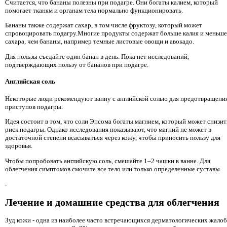
Считается, что бананы полезны при подагре. Они богаты калием, который
помогает тканям и органам тела нормально функционировать.
Бананы также содержат сахар, в том числе фруктозу, который может
спровоцировать подагру.Многие продукты содержат больше калия и меньше
сахара, чем бананы, например темные листовые овощи и авокадо.
Для пользы съедайте один банан в день. Пока нет исследований,
подтверждающих пользу от бананов при подагре.
Английская соль
Некоторые люди рекомендуют ванну с английской солью для предотвращени
приступов подагры.
Идея состоит в том, что соли Эпсома богаты магнием, который может снизит
риск подагры. Однако исследования показывают, что магний не может в
достаточной степени всасываться через кожу, чтобы приносить пользу для
здоровья.
Чтобы попробовать английскую соль, смешайте 1–2 чашки в ванне. Для
облегчения симптомов смочите все тело или только определенные суставы.
.
Лечение и домашние средства для облегчения
Зуд кожи - одна из наиболее часто встречающихся дерматологических жалоб