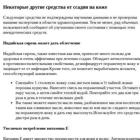
Некоторые другие средства от ссадин на коже
Следующие средства не подтверждены научными данными и не проверены
нашими экспертами в области здравоохранения. Тем не менее, ряд обычных
пользователей сообщают об улучшении своего состояния с помощью этих
анекдотических средств.
Индийская сирень может дать облегчение
Индийская сирень, также известная как ним, приносит много пользы для
здоровья и очень эффективна при лечении ссадин. Обладает антисептически
и противовоспалительными свойствами, дезинфицирует пораженную кожу и
защищает ее от инфекции.Кроме того, он помогает вырабатывать коллаген,
способствующий заживлению.
Смешайте 1 столовую ложку сока листьев нима и ½ чайной ложки
порошка куркумы. Нанесите смесь на пораженный участок. Оставьте 
пару часов, а затем смойте теплой водой. Повторяйте это два или три
раза в день в течение нескольких дней.
Вы также можете нанести масло нима, разбавленное маслом-носителе
таким как оливковое масло, кокосовое масло или масло сладкого минда
на пораженную кожу и дать ему высохнуть.Используйте это средство
два-три раза в день.
Увеличьте потребление витамина E
Витамин E имеет множество преимуществ для кожи и волос. Антиоксидантн