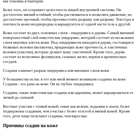
как токсины и бактерии.
Более того, он сохраняет целостность нашей внутренней системы. Он
достаточно мягкий и гибкий, чтобы растягиваться и позволять движение, но
достаточно прочный, чтобы противостоять разрыву или разрыву. Текстура и
плотность кожи неоднородны и варьируются от одной части тела к другой.
Кожа состоит из двух основных слоев - эпидермиса и дермы. Самый внешни
поверхностный слой известен как эпидермис, который состоит из нескольких
слоев мертвых клеток кожи. Под эпидермисом находится дерма, состоящая и
белковых волокон (коллагена), придающих коже прочность, и эластичных
волокон (эластин), которые делают кожу эластичной. Кроме того, дерма
состоит из волосяных фолликулов, сальных желез, нервов и кровеносных
сосудов.
Ссадина означает разрыв эпидермиса или внешних слоев кожи.
У большинства из нас в тот или иной момент возникали ссадины на коже.
Ссадина - это рана на коже. Он не глубже эпидермиса.
Ссадина, также известная как ссадина или царапина, может варьироваться от
легкой до сильной.
Костные участки с тонкой кожей, такие как колени, лодыжки и локти, более
подвержены ссадинам, чем участки с более толстой и мягкой кожей. Кроме
того, дети чаще получают ссадины, чем взрослые.
Причины ссадин на коже