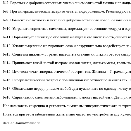
№7. Бороться с доброкачественным увеличением слизистой можно с помощь от
№8. При гиперпластическом гастрите лечатся подорожником. Рекомендуют сок 
№9. Повысит кислотность и устранит доброкачественные новообразования на
№10. Устранит неприятные симптомы, нормализует состояние желудка и оздор
№11. Нормализует слизистую оболочку желудка и его кислотность, снимет в
№12. Усилит выделение желудочного сока и разрушительно воздействует на 
№13. Соцветия пижмы – 5 грамм, настоять в стакане кипятка и готовое снад
№14. Принимают такой настой из трав: иголок пихты, листьев мяты, травы ты
№15. Целители лечат гиперпластический гастрит так. Живицы – 7 грамм нуж
№16. Гиперпластический гастрит с повышенной кислотностью лечится так. Тр
№17. Обязательно перед приемом любой еды нужно пить по одному глотку от
№18. Справиться с симптомами заболевания поможет настой чаги. Для пригот
Нормализовать секрецию и устранить симптомы гиперпластического гастрит
Питаться при этом заболевании желательно часто, но употреблять еду нужно
data-ad-format="auto">