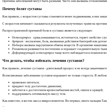
Причины заболеваний могут быть разными. Часто они вызваны отложениями с
Почему болят суставы
Как правило, с возрастом суставы становятся менее подвижными, в них нак
С возрастом начинают сказываться результаты полученных травм на протяже
Распространенной причиной боли в суставах является следующее:
Остеоартроз
: хрящ изнашивается, истончается, теряет свойство сл
Артрит
: воспаление, боль, вызванная действием бактерий или деге
Подагра
вызвана нарушением обмена веществ. В организме накаплива
Ревматизм
развивается постепенно и поражает соединительную ткань
Деформирующий остеоартроз
чаще всего наблюдается в пожилом во
Что делать, чтобы избежать лечения суставов?
Как правило, лечение суставов - длительный процесс и не всегда заканчива
Всевозможные заболевания суставов поражают не только старость. В любом 
правильно питаться;
придают телу достаточно движения;
заботится о достаточном кровоснабжении костей, связок и хрящей;
поддерживать оптимальную массу тела.
Как известно, в костях масса микроэлементов. Во-первых, много кальция.Та