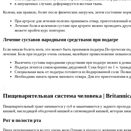
в запущенных случаях деформируется костная ткань.
Колени, как правило, болят после физических нагрузок, затем состояние норм
При артрозе
для лечения полезно принимать отвар, приготовленный из 
Лечение боли в коленном суставе при артрите можно проводить другим
можете пройти курс повторно.
Лечение суставов народными средствами при подагре
Если начали болеть ноги, это может быть признаком подагры.По-гречески п
лечения. Боль при подагре очень сильная, малейшее прикосновение невынос
Вылечить суставы народными средствами при подагре можно в домашни
Подагра лечится соком крапивы двудомной. Сока берут по 1 ч. трижды
Специальная мазь от подагры готовится из йодированной соли. Полки
Необходимо начать прием липового отвара. Для его приготовления в д
.
Пищеварительная система человека | Britannic
Пищеварительный тракт начинается у губ и заканчивается у заднего проход
кишкой, нисходящей ободочной кишкой и сигмовидной кишкой, которая зака
Рот и полости рта
Пища переваривается во рту очень мало.Однако в процессе жевания или же