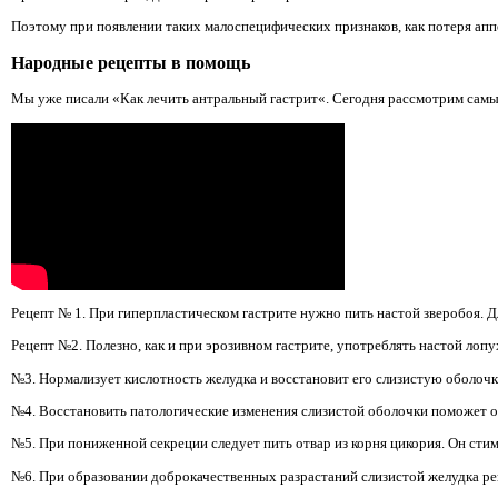
Поэтому при появлении таких малоспецифических признаков, как потеря апп
Народные рецепты в помощь
Мы уже писали «Как лечить антральный гастрит«. Сегодня рассмотрим самые
Рецепт № 1. При гиперпластическом гастрите нужно пить настой зверобоя. Дл
Рецепт №2. Полезно, как и при эрозивном гастрите, употреблять настой лоп
№3. Нормализует кислотность желудка и восстановит его слизистую оболочк
№4. Восстановить патологические изменения слизистой оболочки поможет об
№5. При пониженной секреции следует пить отвар из корня цикория. Он стим
№6. При образовании доброкачественных разрастаний слизистой желудка реко