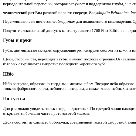
периодонтальной перепонки, которая окружает и поддерживает зубы, а не с
человеческий рот
Вид ротовой полости спереди.
Encyclopdia Britannica, Inc
Пережевывание не является необходимым для полноценного пищеварения. Од
Получите эксклюзивный доступ к контенту нашего 1768 First Edition с подп
Губы и щеки
Губы, две мясистые складки, окружающие рот, снаружи состоят из кожи, а и
Щеки, стороны рта, переходят в губы и имеют похожее строение.Отчетливая 
которых открываются напротив последнего коренного зуба.
Нёбо
Нёбо вогнутое, образовано твердым и мягким небом. Твердое небо образова
тонкого фиброзного листа, небного апоневроза, а также глоссо-небных и гл
Пол устья
Дно рта можно увидеть, только когда поднят язык. По средней линии находи
открывается большая часть протоков этой железы.
Десна состоит из слизистой оболочки, соединенной толстой фиброзной ткан
.