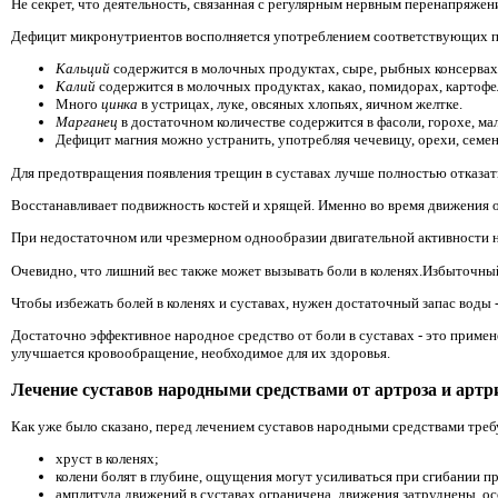
Не секрет, что деятельность, связанная с регулярным нервным перенапряж
Дефицит микронутриентов восполняется употреблением соответствующих 
Кальций
содержится в молочных продуктах, сыре, рыбных консервах,
Калий
содержится в молочных продуктах, какао, помидорах, картофел
Много
цинка
в устрицах, луке, овсяных хлопьях, яичном желтке.
Марганец
в достаточном количестве содержится в фасоли, горохе, ма
Дефицит магния
можно устранить, употребляя чечевицу, орехи, семена
Для предотвращения появления трещин в суставах лучше полностью отказать
Восстанавливает подвижность костей и хрящей. Именно во время движения о
При недостаточном или чрезмерном однообразии двигательной активности нар
Очевидно, что лишний вес также может вызывать боли в коленях.Избыточный 
Чтобы избежать болей в коленях и суставах, нужен достаточный запас воды
Достаточно эффективное народное средство от боли в суставах - это примен
улучшается кровообращение, необходимое для их здоровья.
Лечение суставов народными средствами от артроза и артр
Как уже было сказано, перед лечением суставов народными средствами требу
хруст в коленях;
колени болят в глубине, ощущения могут усиливаться при сгибании п
амплитуда движений в суставах ограничена, движения затруднены, о