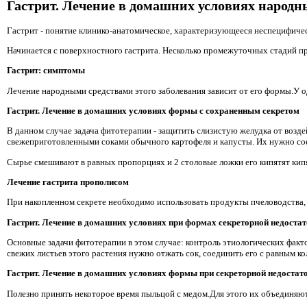
Гастрит. Лечение в домашних условиях народ
Гастрит - понятие клинико-анатомическое, характеризующееся неспецифиче
Начинается с поверхностного гастрита. Несколько промежуточных стадий п
Гастрит: симптомы
Лечение народными средствами этого заболевания зависит от его формы.У од
Гастрит. Лечение в домашних условиях формы с сохраненным секретом
В данном случае задача фитотерапии - защитить слизистую желудка от воздей
свежеприготовленными соками обычного картофеля и капусты. Их нужно соед
Сырье смешивают в равных пропорциях и 2 столовые ложки его кипятят кипят
Лечение гастрита прополисом
При накопленном секрете необходимо использовать продукты пчеловодства, 
Гастрит. Лечение в домашних условиях при формах секреторной недоста
Основные задачи фитотерапии в этом случае: контроль этиологических факто
свежих листьев этого растения нужно отжать сок, соединить его с равным ко
Гастрит. Лечение в домашних условиях формы при секреторной недостат
Полезно принять некоторое время пыльцой с медом.Для этого их объединяют 