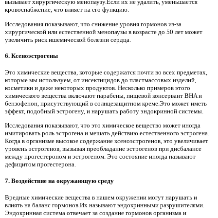
вызывает хирургическую менопаузу.Если их не удалить, уменьшается
кровоснабжение, что влияет на его функцию.
Исследования показывают, что снижение уровня гормонов из-за
хирургической или естественной менопаузы в возрасте до 50 лет может
увеличить риск ишемической болезни сердца.
6. Ксеноэстрогены
Это химические вещества, которые содержатся почти во всех предметах,
которые мы используем, от инсектицидов до пластмассовых изделий,
косметики и даже некоторых продуктов. Несколько примеров этого
химического вещества включают парабены, пищевой консервант BHA и
бензофенон, присутствующий в солнцезащитном креме.Это может иметь
эффект, подобный эстрогену, и нарушать работу эндокринной системы.
Исследования показывают, что это химическое вещество может иногда
имитировать роль эстрогена и мешать действию естественного эстрогена.
Когда в организме высокое содержание ксеноэстрогенов, это увеличивает
уровень эстрогенов, вызывая преобладание эстрогенов при дисбалансе
между прогестероном и эстрогеном. Это состояние иногда называют
дефицитом прогестерона.
7. Воздействие на окружающую среду
Вредные химические вещества в нашем окружении могут нарушать и
влиять на баланс гормонов.Их называют эндокринными разрушителями.
Эндокринная система отвечает за создание гормонов организма и