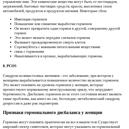
управление ими. Эти химические вещества могут быть от пестицидов,
загрязнений, бытовых чистящих средств, красок, выхлопных газов
автомобилей, продуктов и продуктов питания. Некоторые сбои:
Имитация гормонов
Повышение или снижение выработки гормонов
Он может превратить один гормон в другой, совершенно другой
гормон
Это может мешать передаче сигналов гормона
Вызывает преждевременную смерть клеток
Соревнуйтесь с важными питательными веществами
связь с гормонами
Накапливаются в органах, вырабатывающих гормоны.
8. PCOS
Синдром поликистозных яичников - это заболевание, при котором у
женщины вырабатывается повышенное количество мужских гормонов.
Это может повлиять на уровень гормонов у женщин, которые
препятствуют нормальному менструальному циклу, что затрудняет
беременность. Дисбаланс гормонов из-за этого состояния может вызвать
такие проблемы, как апноэ во сне, бесплодие, метаболический синдром,
депрессия и даже рак эндометрия.
Признаки гормонального дисбаланса у женщин
Гормоны могут повлиять практически на все в вашем теле.Существует
широкий спектр симптомов, которые могут указывать на гормональный