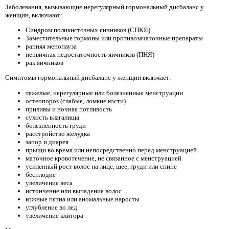
Заболевания, вызывающие нерегулярный гормональный дисбаланс у
женщин, включают:
Синдром поликистозных яичников (СПКЯ)
Заместительные гормоны или противозачаточные препараты
ранняя менопауза
первичная недостаточность яичников (ПНЯ)
рак яичников
Симптомы гормональный дисбаланс у женщин включает:
тяжелые, нерегулярные или болезненные менструации
остеопороз (слабые, ломкие кости)
приливы и ночная потливость
сухость влагалища
болезненность груди
расстройство желудка
запор и диарея
прыщи во время или непосредственно перед менструацией
маточное кровотечение, не связанное с менструацией
усиленный рост волос на лице, шее, груди или спине
бесплодие
увеличение веса
истончение или выпадение волос
кожные пятна или аномальные наросты
углубление во лед
увеличение клитора