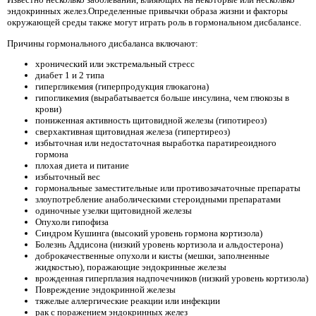
эндокринных желез.Определенные привычки образа жизни и факторы
окружающей среды также могут играть роль в гормональном дисбалансе.
Причины гормонального дисбаланса включают:
хронический или экстремальный стресс
диабет 1 и 2 типа
гипергликемия (гиперпродукция глюкагона)
гипогликемия (вырабатывается больше инсулина, чем глюкозы в
крови)
пониженная активность щитовидной железы (гипотиреоз)
сверхактивная щитовидная железа (гипертиреоз)
избыточная или недостаточная выработка паратиреоидного
гормона
плохая диета и питание
избыточный вес
гормональные заместительные или противозачаточные препараты
злоупотребление анаболическими стероидными препаратами
одиночные узелки щитовидной железы
Опухоли гипофиза
Синдром Кушинга (высокий уровень гормона кортизола)
Болезнь Аддисона (низкий уровень кортизола и альдостерона)
доброкачественные опухоли и кисты (мешки, заполненные
жидкостью), поражающие эндокринные железы
врожденная гиперплазия надпочечников (низкий уровень кортизола)
Повреждение эндокринной железы
тяжелые аллергические реакции или инфекции
рак с поражением эндокринных желез