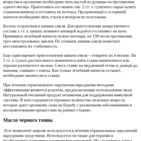
вещества в организме необходимо пить настой из душицы на протяжении
одного месяца. Приготовить его можно так: 2 ст. л. сушеного сырья залить
стаканом кипятка и отставить на полчаса. Процеженный и остывший
напиток необходимо пить утром и вечером по полстакана.
Богаты эстрогеном и шишки хмеля. Для приготовления лекарственного
состава 1 ст. л. шишек заливают кипящей водой и отставляют на ночь.
Принимать лечебный напиток нужно натощак, по 100 мл на протяжении
трех менструальных циклов. По отзывам, шишки хмеля помогают
восстановить их стабильность.
Еще один вариант приготовления шишек хмеля – отварить их в молоке. На
1 ст. л. сухого растительного компонента взять стакан кипяченного или
хорошо разогретого молока. Смесь ставят на медленный огонь и, доведя до
кипения, снимают с плиты. Как только лечебный напиток остынет,
необходимо выпить весь стакан.
При лечении гормонального нарушения народными методами
эффективными являются рецепты, предполагающие использование меда.
Натуральный пчелиный продукт незаменим для поддержания иммунной
системы. В нем содержится огромное количество полезных веществ,
которые дают организму силы на борьбу с различными заболеваниями и
воспалительными процессами на ранних стадиях.
Масло черного тмина
Этот компонент широко используется в лечении гормональных нарушений
народными средствами. Используется он также для терапии и
профилактики рецидивов хронических патологий. Масло черного тмина