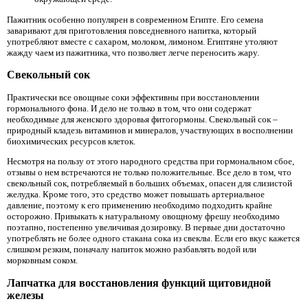
Пажитник особенно популярен в современном Египте. Его семена
заваривают для приготовления повседневного напитка, который
употребляют вместе с сахаром, молоком, лимоном. Египтяне утоляют
жажду чаем из пажитника, что позволяет легче переносить жару.
Свекольный сок
Практически все овощные соки эффективны при восстановлении
гормонального фона. И дело не только в том, что они содержат
необходимые для женского здоровья фитогормоны. Свекольный сок –
природный кладезь витаминов и минералов, участвующих в восполнении
биохимических ресурсов клеток.
Несмотря на пользу от этого народного средства при гормональном сбое,
отзывы о нем встречаются не только положительные. Все дело в том, что
свекольный сок, потребляемый в больших объемах, опасен для слизистой
желудка. Кроме того, это средство может повышать артериальное
давление, поэтому к его применению необходимо подходить крайне
осторожно. Привыкать к натуральному овощному фрешу необходимо
поэтапно, постепенно увеличивая дозировку. В первые дни достаточно
употреблять не более одного стакана сока из свеклы. Если его вкус кажется
слишком резким, поначалу напиток можно разбавлять водой или
морковным соком.
Лапчатка для восстановления функций щитовидной
железы