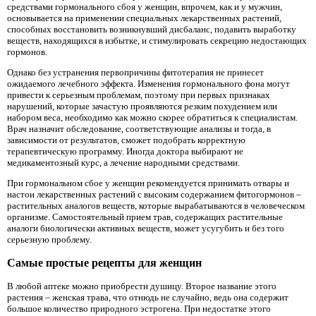
средствами гормонального сбоя у женщин, впрочем, как и у мужчин,
основывается на применении специальных лекарственных растений,
способных восстановить возникнувший дисбаланс, подавить выработку
веществ, находящихся в избытке, и стимулировать секрецию недостающих
гормонов.
Однако без устранения первопричины фитотерапия не принесет
ожидаемого лечебного эффекта. Изменения гормонального фона могут
привести к серьезным проблемам, поэтому при первых признаках
нарушений, которые зачастую проявляются резким похудением или
набором веса, необходимо как можно скорее обратиться к специалистам.
Врач назначит обследование, соответствующие анализы и тогда, в
зависимости от результатов, сможет подобрать корректную
терапевтическую программу. Иногда доктора выбирают не
медикаментозный курс, а лечение народными средствами.
При гормональном сбое у женщин рекомендуется принимать отвары и
настои лекарственных растений с высоким содержанием фитогормонов –
растительных аналогов веществ, которые вырабатываются в человеческом
организме. Самостоятельный прием трав, содержащих растительные
аналоги биологически активных веществ, может усугубить и без того
серьезную проблему.
Самые простые рецепты для женщин
В любой аптеке можно приобрести душицу. Второе название этого
растения – женская трава, что отнюдь не случайно, ведь она содержит
большое количество природного эстрогена. При недостатке этого