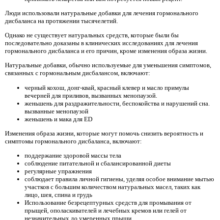
Люди использовали натуральные добавки для лечения гормонального
дисбаланса на протяжении тысячелетий.
Однако не существует натуральных средств, которые были бы
последовательно доказаны в клинических исследованиях для лечения
гормонального дисбаланса и его причин, кроме изменения образа жизни.
Натуральные добавки, обычно используемые для уменьшения симптомов,
связанных с гормональным дисбалансом, включают:
черный кохош, донг-квай, красный клевер и масло примулы
вечерней для приливов, вызванных менопаузой.
женьшень для раздражительности, беспокойства и нарушений сна.
вызванные менопаузой
женьшень и мака для ED
Изменения образа жизни, которые могут помочь снизить вероятность и
симптомы гормонального дисбаланса, включают:
поддержание здоровой массы тела
соблюдение питательной и сбалансированной диеты
регулярные упражнения
соблюдает правила личной гигиены, уделяя особое внимание мытью
участков с большим количеством натуральных масел, таких как
лицо, шея, спина и грудь
Использование безрецептурных средств для промывания от
прыщей, ополаскивателей и лечебных кремов или гелей от
незначительных до умеренных прыщи