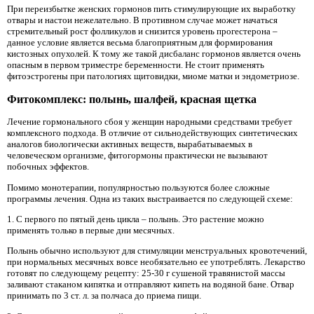
При переизбытке женских гормонов пить стимулирующие их выработку
отвары и настои нежелательно. В противном случае может начаться
стремительный рост фолликулов и снизится уровень прогестерона –
данное условие является весьма благоприятным для формирования
кистозных опухолей. К тому же такой дисбаланс гормонов является очень
опасным в первом триместре беременности. Не стоит применять
фитоэстрогены при патологиях щитовидки, миоме матки и эндометриозе.
Фитокомплекс: полынь, шалфей, красная щетка
Лечение гормонального сбоя у женщин народными средствами требует
комплексного подхода. В отличие от сильнодействующих синтетических
аналогов биологически активных веществ, вырабатываемых в
человеческом организме, фитогормоны практически не вызывают
побочных эффектов.
Помимо монотерапии, популярностью пользуются более сложные
программы лечения. Одна из таких выстраивается по следующей схеме:
1. С первого по пятый день цикла – полынь. Это растение можно
применять только в первые дни месячных.
Полынь обычно используют для стимуляции менструальных кровотечений,
при нормальных месячных вовсе необязательно ее употреблять. Лекарство
готовят по следующему рецепту: 25-30 г сушеной травянистой массы
заливают стаканом кипятка и отправляют кипеть на водяной бане. Отвар
принимать по 3 ст. л. за полчаса до приема пищи.