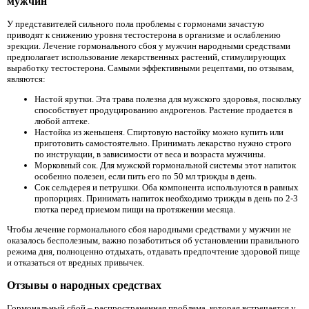
мужчин
У представителей сильного пола проблемы с гормонами зачастую
приводят к снижению уровня тестостерона в организме и ослаблению
эрекции. Лечение гормонального сбоя у мужчин народными средствами
предполагает использование лекарственных растений, стимулирующих
выработку тестостерона. Самыми эффективными рецептами, по отзывам,
являются:
Настой ярутки. Эта трава полезна для мужского здоровья, поскольку
способствует продуцированию андрогенов. Растение продается в
любой аптеке.
Настойка из женьшеня. Спиртовую настойку можно купить или
приготовить самостоятельно. Принимать лекарство нужно строго
по инструкции, в зависимости от веса и возраста мужчины.
Морковный сок. Для мужской гормональной системы этот напиток
особенно полезен, если пить его по 50 мл трижды в день.
Сок сельдерея и петрушки. Оба компонента используются в равных
пропорциях. Принимать напиток необходимо трижды в день по 2-3
глотка перед приемом пищи на протяжении месяца.
Чтобы лечение гормонального сбоя народными средствами у мужчин не
оказалось бесполезным, важно позаботиться об установлении правильного
режима дня, полноценно отдыхать, отдавать предпочтение здоровой пище
и отказаться от вредных привычек.
Отзывы о народных средствах
Гормональный сбой – распространенная проблема, которая встречается у