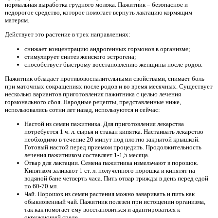
нормальная выработка грудного молока. Пажитник – безопасное и
недорогое средство, которое помогает вернуть лактацию кормящим
матерям.
Действует это растение в трех направлениях:
снижает концентрацию андрогенных гормонов в организме;
стимулирует синтез женского эстрогена;
способствует быстрому восстановлению женщины после родов.
Пажитник обладает противовоспалительными свойствами, снимает боль
при маточных сокращениях после родов и во время месячных. Существует
несколько вариантов приготовления пажитника с целью лечения
гормонального сбоя. Народные рецепты, представленные ниже,
использовались сотни лет назад, используются и сейчас:
Настой из семян пажитника. Для приготовления лекарства
потребуется 1 ч. л. сырья и стакан кипятка. Настаивать лекарство
необходимо в течение 20 минут под плотно закрытой крышкой.
Готовый настой перед приемом процедить. Продолжительность
лечения пажитником составляет 1-1,5 месяца.
Отвар для лактации. Семена пажитника измельчают в порошок.
Кипятком заливают 1 ст. л. полученного порошка и кипятят на
водяной бане четверть часа. Пить отвар трижды в день перед едой
по 60-70 мл.
Чай. Порошок из семян растения можно заваривать и пить как
обыкновенный чай. Пажитник полезен при истощении организма,
так как помогает ему восстановиться и адаптироваться к
окружающей среде.