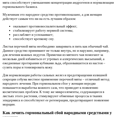
мята способствует уменьшению концентрации андрогенов и нормализации
гормонального баланса.
Мужчинам это народное средство противопоказано, а для женщин
действует самым что ни на есть лучшим образом:
оказывает противовоспалительный эффект;
стабилизирует работу нервной системы;
расслабляет и успокаивает;
способствует крепкому сну.
Листья перечной мяты необходимо заваривать и пить как обычный чай.
Данное средство принимают не только внутрь, но и наружно, например,
для лечения кожных недугов. Примочки из мятного чая помогают за
несколько дней избавиться от угревых и аллергических высыпаний, а
ежедневные протирания кубиками льда, образовавшегося из настоя –
сузить поры и тонизировать кожу.
Для нормализации работы сальных желез и предотвращения излишней
секреции себума местное применение перечной мяты – отличный метод
народного лечения. При гормональном сбое у женщин нередко
повышается выработка кожного сала, что приводит к появлению
косметических проблем. К тому же микроэлементы, содержащиеся в
листьях этого растения, стимулируют обменные процессы в тканях
эпидермиса и способствуют ее регенерации, предотвращают появление
морщин.
Как лечить гормональный сбой народными средствами у