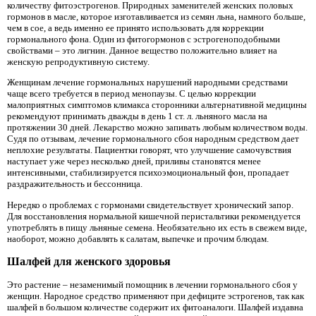
количеству фитоэстрогенов. Природных заменителей женских половых
гормонов в масле, которое изготавливается из семян льна, намного больше,
чем в сое, а ведь именно ее принято использовать для коррекции
гормонального фона. Один из фитогормонов с эстрогеноподобными
свойствами – это лигнин. Данное вещество положительно влияет на
женскую репродуктивную систему.
Женщинам лечение гормональных нарушений народными средствами
чаще всего требуется в период менопаузы. С целью коррекции
малоприятных симптомов климакса сторонники альтернативной медицины
рекомендуют принимать дважды в день 1 ст. л. льняного масла на
протяжении 30 дней. Лекарство можно запивать любым количеством воды.
Судя по отзывам, лечение гормонального сбоя народным средством дает
неплохие результаты. Пациентки говорят, что улучшение самочувствия
наступает уже через несколько дней, приливы становятся менее
интенсивными, стабилизируется психоэмоциональный фон, пропадает
раздражительность и бессонница.
Нередко о проблемах с гормонами свидетельствует хронический запор.
Для восстановления нормальной кишечной перистальтики рекомендуется
употреблять в пищу льняные семена. Необязательно их есть в свежем виде,
наоборот, можно добавлять к салатам, выпечке и прочим блюдам.
Шалфей для женского здоровья
Это растение – незаменимый помощник в лечении гормонального сбоя у
женщин. Народное средство применяют при дефиците эстрогенов, так как
шалфей в большом количестве содержит их фитоаналоги. Шалфей издавна