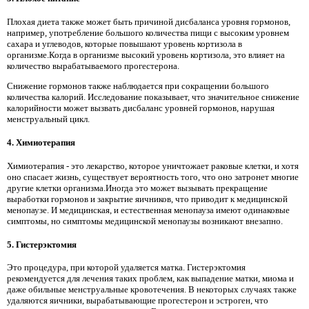
Плохая диета также может быть причиной дисбаланса уровня гормонов,
например, употребление большого количества пищи с высоким уровнем
сахара и углеводов, которые повышают уровень кортизола в
организме.Когда в организме высокий уровень кортизола, это влияет на
количество вырабатываемого прогестерона.
Снижение гормонов также наблюдается при сокращении большого
количества калорий. Исследование показывает, что значительное снижение
калорийности может вызвать дисбаланс уровней гормонов, нарушая
менструальный цикл.
4. Химиотерапия
Химиотерапия - это лекарство, которое уничтожает раковые клетки, и хотя
оно спасает жизнь, существует вероятность того, что оно затронет многие
другие клетки организма.Иногда это может вызывать прекращение
выработки гормонов и закрытие яичников, что приводит к медицинской
менопаузе. И медицинская, и естественная менопауза имеют одинаковые
симптомы, но симптомы медицинской менопаузы возникают внезапно.
5. Гистерэктомия
Это процедура, при которой удаляется матка. Гистерэктомия
рекомендуется для лечения таких проблем, как выпадение матки, миома и
даже обильные менструальные кровотечения. В некоторых случаях также
удаляются яичники, вырабатывающие прогестерон и эстроген, что