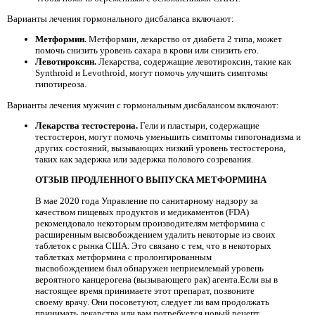
Варианты лечения гормонального дисбаланса включают:
Метформин.
Метформин, лекарство от диабета 2 типа, может
помочь снизить уровень сахара в крови или снизить его.
Левотироксин.
Лекарства, содержащие левотироксин, такие как
Synthroid и Levothroid, могут помочь улучшить симптомы
гипотиреоза.
Варианты лечения мужчин с гормональным дисбалансом включают:
Лекарства тестостерона.
Гели и пластыри, содержащие
тестостерон, могут помочь уменьшить симптомы гипогонадизма и
других состояний, вызывающих низкий уровень тестостерона,
таких как задержка или задержка полового созревания.
ОТЗЫВ ПРОДЛЕННОГО ВЫПУСКА МЕТФОРМИНА
В мае 2020 года Управление по санитарному надзору за
качеством пищевых продуктов и медикаментов (FDA)
рекомендовало некоторым производителям метформина с
расширенным высвобождением удалить некоторые из своих
таблеток с рынка США. Это связано с тем, что в некоторых
таблетках метформина с пролонгированным
высвобождением был обнаружен неприемлемый уровень
вероятного канцерогена (вызывающего рак) агента.Если вы в
настоящее время принимаете этот препарат, позвоните
своему врачу. Они посоветуют, следует ли вам продолжать
принимать лекарства или вам потребуется новый рецепт.