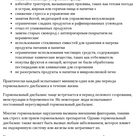
избегайте триггеров, вызывающих приливы, таких как теплая погода
и острая, жирная или горячая пища и напитки s
снижение стресса и управление им
занятия йогой, медитацией или управляемая визуализация
ограничение сладких продуктов и рафинированных углеводов
отказ от упакованных продуктов
замена старых сковород с антипригарным покрытием на
керамические
использование стеклянных емкостей для хранения и нагрева
продукты питания и напитки
ограничение использования чистящих средств, содержащих
токсичные химические вещества, таких как отбеливатель
покупка фруктов и овощей, которые не были обработаны
пестицидами или химикатами для созревания
не разогревать продукты и напитки в микроволновой печи
Практически каждый испытывает минимум один или два периода
гормонального дисбаланса в течение жизни.
Гормональный дисбаланс чаще встречается в период полового созревания,
менструации и беременности. Но некоторые люди испытывают
постоянный нерегулярный гормональный дисбаланс.
Многие гормональные нарушения вызваны внешними факторами, такими
как стресс или прием гормональных препаратов. Однако гормональный
дисбаланс также может быть вызван любым заболеванием, которое влияет
на эндокринную систему или железы или затрагивает их.