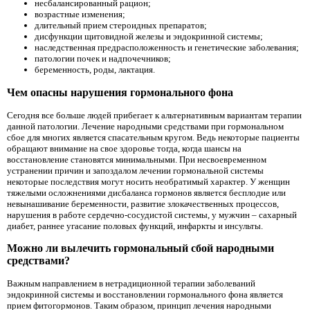
несбалансированный рацион;
возрастные изменения;
длительный прием стероидных препаратов;
дисфункции щитовидной железы и эндокринной системы;
наследственная предрасположенность и генетические заболевания;
патологии почек и надпочечников;
беременность, роды, лактация.
Чем опасны нарушения гормонального фона
Сегодня все больше людей прибегает к альтернативным вариантам терапии
данной патологии. Лечение народными средствами при гормональном
сбое для многих является спасательным кругом. Ведь некоторые пациенты
обращают внимание на свое здоровье тогда, когда шансы на
восстановление становятся минимальными. При несвоевременном
устранении причин и запоздалом лечении гормональной системы
некоторые последствия могут носить необратимый характер. У женщин
тяжелыми осложнениями дисбаланса гормонов является бесплодие или
невынашивание беременности, развитие злокачественных процессов,
нарушения в работе сердечно-сосудистой системы, у мужчин – сахарный
диабет, раннее угасание половых функций, инфаркты и инсульты.
Можно ли вылечить гормональный сбой народными
средствами?
Важным направлением в нетрадиционной терапии заболеваний
эндокринной системы и восстановлении гормонального фона является
прием фитогормонов. Таким образом, принцип лечения народными