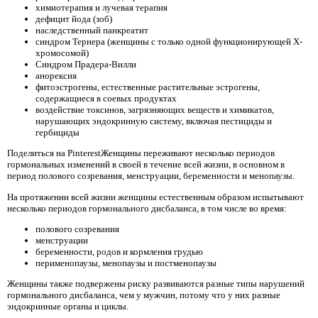
химиотерапия и лучевая терапия
дефицит йода (зоб)
наследственный панкреатит
синдром Тернера (женщины с только одной функционирующей Х-
хромосомой)
Синдром Прадера-Вилли
анорексия
фитоэстрогены, естественные растительные эстрогены,
содержащиеся в соевых продуктах
воздействие токсинов, загрязняющих веществ и химикатов,
нарушающих эндокринную систему, включая пестициды и
гербициды
Поделиться на PinterestЖенщины переживают несколько периодов
гормональных изменений в своей в течение всей жизни, в основном в
период полового созревания, менструации, беременности и менопаузы.
На протяжении всей жизни женщины естественным образом испытывают
несколько периодов гормонального дисбаланса, в том числе во время:
полового созревания
менструации
беременности, родов и кормления грудью
перименопаузы, менопаузы и постменопаузы
Женщины также подвержены риску развиваются разные типы нарушений
гормонального дисбаланса, чем у мужчин, потому что у них разные
эндокринные органы и циклы.