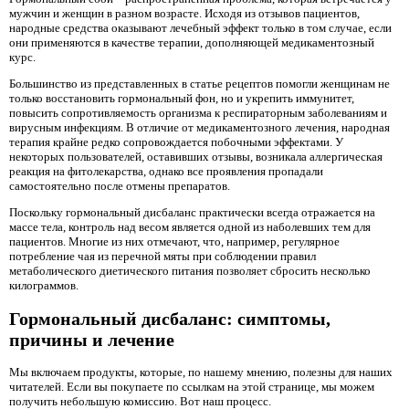
мужчин и женщин в разном возрасте. Исходя из отзывов пациентов,
народные средства оказывают лечебный эффект только в том случае, если
они применяются в качестве терапии, дополняющей медикаментозный
курс.
Большинство из представленных в статье рецептов помогли женщинам не
только восстановить гормональный фон, но и укрепить иммунитет,
повысить сопротивляемость организма к респираторным заболеваниям и
вирусным инфекциям. В отличие от медикаментозного лечения, народная
терапия крайне редко сопровождается побочными эффектами. У
некоторых пользователей, оставивших отзывы, возникала аллергическая
реакция на фитолекарства, однако все проявления пропадали
самостоятельно после отмены препаратов.
Поскольку гормональный дисбаланс практически всегда отражается на
массе тела, контроль над весом является одной из наболевших тем для
пациентов. Многие из них отмечают, что, например, регулярное
потребление чая из перечной мяты при соблюдении правил
метаболического диетического питания позволяет сбросить несколько
килограммов.
Гормональный дисбаланс: симптомы,
причины и лечение
Мы включаем продукты, которые, по нашему мнению, полезны для наших
читателей. Если вы покупаете по ссылкам на этой странице, мы можем
получить небольшую комиссию. Вот наш процесс.