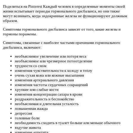
Поделиться на Pinterest Каждый человек в определенные моменты своей
жизни испытывает периоды гормонального дисбаланса, но они также
могут возникать, когда эндокринные железы не функционируют должным
образом.
Симптомы гормонального дисбаланса зависят от того, какие железы и
гормоны поражены.
Симптомы, связанные с наиболее частыми причинами гормонального
дисбаланса, включают:
необъяснимое увеличение или потеря веса
необъяснимое или чрезмерное потоотделение
трудности со сном
изменения чувствительности к холоду и теплу
очень сухая кожа или кожные высыпания
изменения артериального давления
изменения частоты сердечных сокращений
хрупкие или слабые кости
изменения концентрации сахара в крови
раздражительность и беспокойство
необъяснимая и длительная усталость
повышенная жажда
депрессия
головные боли
необходимость сходить в туалет больше или меньше обычного
вздутие живота
изменение аппетита