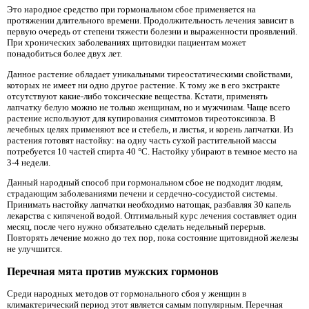
Это народное средство при гормональном сбое применяется на
протяжении длительного времени. Продолжительность лечения зависит в
первую очередь от степени тяжести болезни и выраженности проявлений.
При хронических заболеваниях щитовидки пациентам может
понадобиться более двух лет.
Данное растение обладает уникальными тиреостатическими свойствами,
которых не имеет ни одно другое растение. К тому же в его экстракте
отсутствуют какие-либо токсические вещества. Кстати, применять
лапчатку белую можно не только женщинам, но и мужчинам. Чаще всего
растение используют для купирования симптомов тиреотоксикоза. В
лечебных целях применяют все и стебель, и листья, и корень лапчатки. Из
растения готовят настойку: на одну часть сухой растительной массы
потребуется 10 частей спирта 40 °С. Настойку убирают в темное место на
3-4 недели.
Данный народный способ при гормональном сбое не подходит людям,
страдающим заболеваниями печени и сердечно-сосудистой системы.
Принимать настойку лапчатки необходимо натощак, разбавляя 30 капель
лекарства с кипяченой водой. Оптимальный курс лечения составляет один
месяц, после чего нужно обязательно сделать недельный перерыв.
Повторять лечение можно до тех пор, пока состояние щитовидной железы
не улучшится.
Перечная мята против мужских гормонов
Среди народных методов от гормонального сбоя у женщин в
климактерический период этот является самым популярным. Перечная