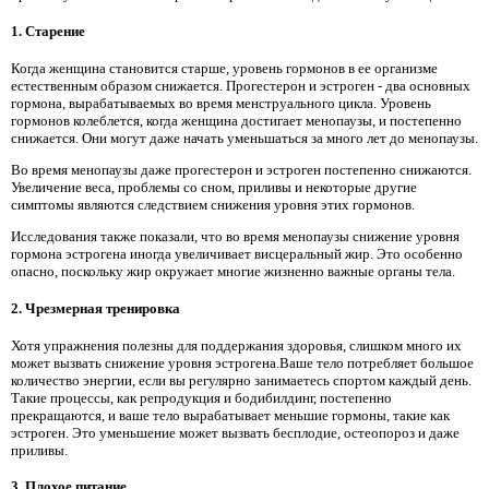
1. Старение
Когда женщина становится старше, уровень гормонов в ее организме
естественным образом снижается. Прогестерон и эстроген - два основных
гормона, вырабатываемых во время менструального цикла. Уровень
гормонов колеблется, когда женщина достигает менопаузы, и постепенно
снижается. Они могут даже начать уменьшаться за много лет до менопаузы.
Во время менопаузы даже прогестерон и эстроген постепенно снижаются.
Увеличение веса, проблемы со сном, приливы и некоторые другие
симптомы являются следствием снижения уровня этих гормонов.
Исследования также показали, что во время менопаузы снижение уровня
гормона эстрогена иногда увеличивает висцеральный жир. Это особенно
опасно, поскольку жир окружает многие жизненно важные органы тела.
2. Чрезмерная тренировка
Хотя упражнения полезны для поддержания здоровья, слишком много их
может вызвать снижение уровня эстрогена.Ваше тело потребляет большое
количество энергии, если вы регулярно занимаетесь спортом каждый день.
Такие процессы, как репродукция и бодибилдинг, постепенно
прекращаются, и ваше тело вырабатывает меньшие гормоны, такие как
эстроген. Это уменьшение может вызвать бесплодие, остеопороз и даже
приливы.
3. Плохое питание