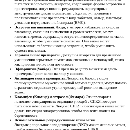
пытается забеременеть, лекарства, содержащие формы эстрогена и
прогестерона, могут помочь регулировать нерегулярные
менструальные циклы и симптомы. Люди могут принимать
противозачаточные препараты в виде таблеток, кольца, пластыря,
укола или внутриматочной спирали (ВМС).
Эстроген вагинальный.
Люди, у которых наблюдается сухость
влагалища, связанная с изменением уровня эстрогена, могут
наносить кремы, содержащие эстроген, непосредственно на ткани
влагалища, чтобы уменьшить симптомы. Они также могут
использовать таблетки и кольца эстрогена, чтобы уменьшить
сухость влагалища.
Гормональные препараты.
Доступны лекарства для временного
уменьшения серьезных симптомов, связанных с менопаузой, таких
как приливы или ночная потливость.
Эфлорнитин (Vaniqa).
Этот крем по рецепту может замедлить
чрезмерный рост волос на лице у женщин.
Антиандрогенные препараты.
Лекарства, блокирующие
преимущественно мужской половой гормон андроген, могут помочь
ограничить серьезные угри и чрезмерный рост или выпадение
волос.
Кломифен (Кломид) и летрозол (Фемара).
Эти препараты
помогают стимулировать овуляцию у людей с СПКЯ, которые
пытаются забеременеть. Людям с СПКЯ и бесплодием также могут
делать инъекции гонадотропинов, чтобы повысить шансы на
беременность.
Вспомогательные репродуктивные технологии.
Экстракорпоральное оплодотворение (ЭКО) может использоваться,
чтобы помочь беременным с осложнениями СПКЯ.