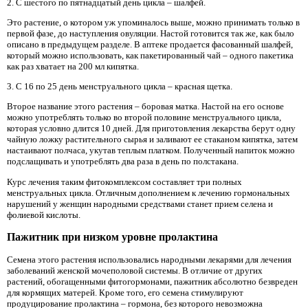
2. С шестого по пятнадцатый день цикла – шалфей.
Это растение, о котором уж упоминалось выше, можно принимать только в
первой фазе, до наступления овуляции. Настой готовится так же, как было
описано в предыдущем разделе. В аптеке продается фасованный шалфей,
который можно использовать, как пакетированный чай – одного пакетика
как раз хватает на 200 мл кипятка.
3. С 16 по 25 день менструального цикла – красная щетка.
Второе название этого растения – боровая матка. Настой на его основе
можно употреблять только во второй половине менструального цикла,
которая условно длится 10 дней. Для приготовления лекарства берут одну
чайную ложку растительного сырья и заливают ее стаканом кипятка, затем
настаивают полчаса, укутав теплым платком. Полученный напиток можно
подслащивать и употреблять два раза в день по полстакана.
Курс лечения таким фитокомплексом составляет три полных
менструальных цикла. Отличным дополнением к лечению гормональных
нарушений у женщин народными средствами станет прием селена и
фолиевой кислоты.
Пажитник при низком уровне пролактина
Семена этого растения использовались народными лекарями для лечения
заболеваний женской мочеполовой системы. В отличие от других
растений, обогащенными фитогормонами, пажитник абсолютно безвреден
для кормящих матерей. Кроме того, его семена стимулируют
продуцирование пролактина – гормона, без которого невозможна