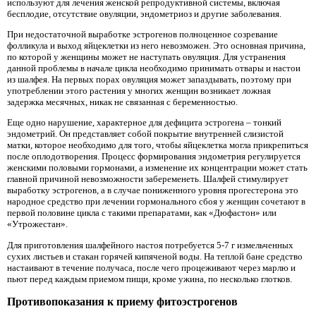
используют для лечения женской репродуктивной системы, включая
бесплодие, отсутствие овуляции, эндометриоз и другие заболевания.
При недостаточной выработке эстрогенов полноценное созревание
фолликула и выход яйцеклетки из него невозможен. Это основная причина,
по которой у женщины может не наступать овуляция. Для устранения
данной проблемы в начале цикла необходимо принимать отвары и настои
из шалфея. На первых порах овуляция может запаздывать, поэтому при
употреблении этого растения у многих женщин возникает ложная
задержка месячных, никак не связанная с беременностью.
Еще одно нарушение, характерное для дефицита эстрогена – тонкий
эндометрий. Он представляет собой покрытие внутренней слизистой
матки, которое необходимо для того, чтобы яйцеклетка могла прикрепиться
после оплодотворения. Процесс формирования эндометрия регулируется
женскими половыми гормонами, а изменение их концентрации может стать
главной причиной невозможности забеременеть. Шалфей стимулирует
выработку эстрогенов, а в случае пониженного уровня прогестерона это
народное средство при лечении гормонального сбоя у женщин сочетают в
первой половине цикла с такими препаратами, как «Дюфастон» или
«Утрожестан».
Для приготовления шалфейного настоя потребуется 5-7 г измельченных
сухих листьев и стакан горячей кипяченой воды. На теплой бане средство
настаивают в течение получаса, после чего процеживают через марлю и
пьют перед каждым приемом пищи, кроме ужина, по несколько глотков.
Противопоказания к приему фитоэстрогенов