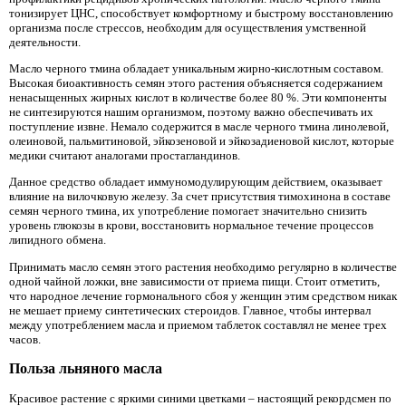
тонизирует ЦНС, способствует комфортному и быстрому восстановлению
организма после стрессов, необходим для осуществления умственной
деятельности.
Масло черного тмина обладает уникальным жирно-кислотным составом.
Высокая биоактивность семян этого растения объясняется содержанием
ненасыщенных жирных кислот в количестве более 80 %. Эти компоненты
не синтезируются нашим организмом, поэтому важно обеспечивать их
поступление извне. Немало содержится в масле черного тмина линолевой,
олеиновой, пальмитиновой, эйкозеновой и эйкозадиеновой кислот, которые
медики считают аналогами простагландинов.
Данное средство обладает иммуномодулирующим действием, оказывает
влияние на вилочковую железу. За счет присутствия тимохинона в составе
семян черного тмина, их употребление помогает значительно снизить
уровень глюкозы в крови, восстановить нормальное течение процессов
липидного обмена.
Принимать масло семян этого растения необходимо регулярно в количестве
одной чайной ложки, вне зависимости от приема пищи. Стоит отметить,
что народное лечение гормонального сбоя у женщин этим средством никак
не мешает приему синтетических стероидов. Главное, чтобы интервал
между употреблением масла и приемом таблеток составлял не менее трех
часов.
Польза льняного масла
Красивое растение с яркими синими цветками – настоящий рекордсмен по