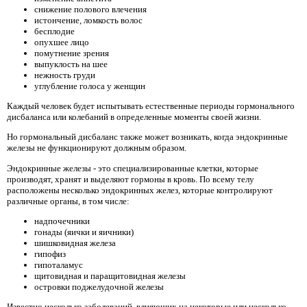
снижение полового влечения
истончение, ломкость волос
бесплодие
опухшее лицо
помутнение зрения
выпуклость на шее
нежность груди
углубление голоса у женщин
Каждый человек будет испытывать естественные периоды гормонального
дисбаланса или колебаний в определенные моменты своей жизни.
Но гормональный дисбаланс также может возникать, когда эндокринные
железы не функционируют должным образом.
Эндокринные железы - это специализированные клетки, которые
производят, хранят и выделяют гормоны в кровь. По всему телу
расположены несколько эндокринных желез, которые контролируют
различные органы, в том числе:
надпочечники
гонады (яички и яичники)
шишковидная железа
гипофиз
гипоталамус
щитовидная и паращитовидная железы
островки поджелудочной железы
Известно несколько заболеваний, влияющих на некоторые или несколько