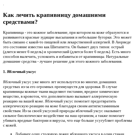
.
Как лечить крапивницу домашними
средствами?
Крапивница - это кожное заболевание, при котором на коже образуются и
развиваются красные зудящие высыпания и небольшие бугорки. Это может
быть связано с какой-то пищевой или лекарственной аллергией. В Аюрведе
это состояние известно как Шитапитта. Он бывает двух типов: острый
(длится менее 6 недель) и хронический (длится более 6 недель). Есть много
способов вылечить, успокоить и избавиться от крапивницы. Натуральные
домашние средства - лучшее решение для этого кожного заболевания.
1. Яблочный уксус
Яблочный уксус уже много лет используется во многих домашних
средствах из-за его огромных преимуществ для здоровья. В случае
крапивницы кожные ткани выделяют гистамин, вредное химическое
вещество, в кровоток, что дополнительно вызывает аллергическую
реакцию на вашей коже. Яблочный уксус помогает предотвратить
аллергическую реакцию на коже благодаря своим антигистаминным
свойствам. Из-за своей уксусной природы яблочный уксус оказывает
сильное биологическое воздействие на наш организм, а также помогает
убивать вредные бактерии и вирусы, что еще больше усугубляет проблемы
с кожей.
Добавьте одну столовую ложку яблочного уксуса в один стакан