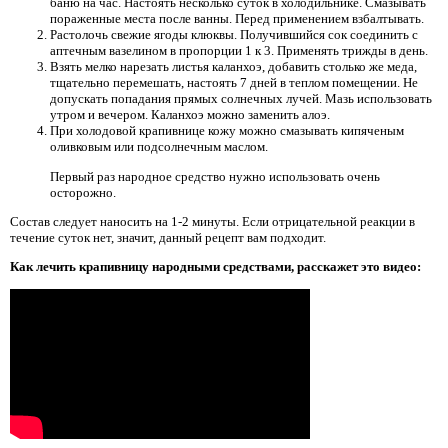
баню на час. Настоять несколько суток в холодильнике. Смазывать
пораженные места после ванны. Перед применением взбалтывать.
Растолочь свежие ягоды клюквы. Получившийся сок соединить с
аптечным вазелином в пропорции 1 к 3. Применять трижды в день.
Взять мелко нарезать листья каланхоэ, добавить столько же меда,
тщательно перемешать, настоять 7 дней в теплом помещении. Не
допускать попадания прямых солнечных лучей. Мазь использовать
утром и вечером. Каланхоэ можно заменить алоэ.
При холодовой крапивнице кожу можно смазывать кипяченым
оливковым или подсолнечным маслом.
Первый раз народное средство нужно использовать очень
осторожно.
Состав следует наносить на 1-2 минуты. Если отрицательной реакции в
течение суток нет, значит, данный рецепт вам подходит.
Как лечить крапивницу народными средствами, расскажет это видео: