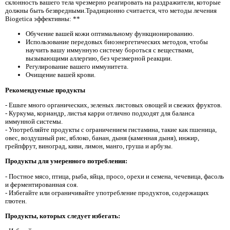
склонность вашего тела чрезмерно реагировать на раздражители, которые
должны быть безвредными.Традиционно считается, что методы лечения
Biogetica эффективны: **
Обучение вашей кожи оптимальному функционированию.
Использование передовых биоэнергетических методов, чтобы
научить вашу иммунную систему бороться с веществами,
вызывающими аллергию, без чрезмерной реакции.
Регулирование вашего иммунитета.
Очищение вашей крови.
Рекомендуемые продукты
- Ешьте много органических, зеленых листовых овощей и свежих фруктов.
- Куркума, кориандр, листья карри отлично подходят для баланса
иммунной системы.
- Употребляйте продукты с ограничением гистамина, такие как пшеница,
овес, воздушный рис, яблоко, банан, дыня (каменная дыня), инжир,
грейпфрут, виноград, киви, лимон, манго, груша и арбузы.
Продукты для умеренного потребления:
- Постное мясо, птица, рыба, яйца, просо, орехи и семена, чечевица, фасоль
и ферментированная соя.
- Избегайте или ограничивайте употребление продуктов, содержащих
глютен.
Продукты, которых следует избегать: