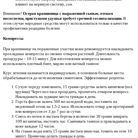
влияют на нервную систему, сон.
Внимание!
Острая крапивница с выраженной сыпью, отеком
носоглотки, приступами удушья требует срочной госпитализации.
В
этом случае народные средства могут использоваться только в качестве
профилактики рецидива болезни.
Компрессы
При крапивнице на пораженные участки кожи рекомендуется накладывать
прохладные компрессы из свежих отваров растений. Длительность
процедуры – 10-15 минут. Для изготовления компресса можно
использовать плотный бинт, марлю или ватный тампон.
Курс лечения назначается индивидуально, в основном больные места
обрабатываются до исчезновения симптомов. Эффективные рецепты:
Сухую череду измельчить, 15 грамм средства залить кипятком (пол
кружки). Через пол часа процедить, пропитать отваром компресс.
Накладывать на зудящие места трижды в день.
Горсть фасоли залить 500 мл холодной воды, поставить на
медленный огонь на 1,5-2 часа. Использовать отвар для протираний
или компрессов от 3 до 7 раз за сутки.
Смесь из почек и листьев березы в количестве 30 грамм заварить
100 мл кипятка, настоять час. Смачивать тампон и прикладывать к
коже каждые 12 часов.
На стакан воды взять 15 грамм листьев иван-чая, томить на огне 10
минут. Примочки делать трижды в день.