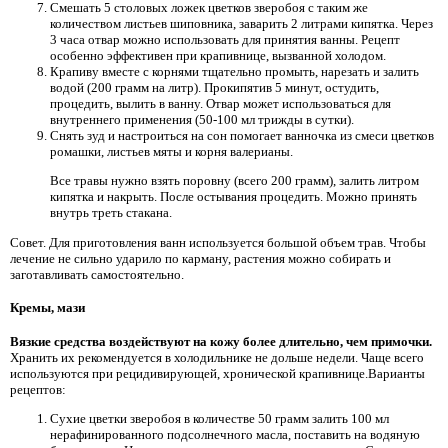
Смешать 5 столовых ложек цветков зверобоя с таким же
количеством листьев шиповника, заварить 2 литрами кипятка. Через
3 часа отвар можно использовать для принятия ванны. Рецепт
особенно эффективен при крапивнице, вызванной холодом.
Крапиву вместе с корнями тщательно промыть, нарезать и залить
водой (200 грамм на литр). Прокипятив 5 минут, остудить,
процедить, вылить в ванну. Отвар может использоваться для
внутреннего применения (50-100 мл трижды в сутки).
Снять зуд и настроиться на сон помогает ванночка из смеси цветков
ромашки, листьев мяты и корня валерианы.
Все травы нужно взять поровну (всего 200 грамм), залить литром
кипятка и накрыть. После остывания процедить. Можно принять
внутрь треть стакана.
Совет. Для приготовления ванн используется большой объем трав. Чтобы
лечение не сильно ударило по карману, растения можно собирать и
заготавливать самостоятельно.
Кремы, мази
Вязкие средства воздействуют на кожу более длительно, чем примочки.
Хранить их рекомендуется в холодильнике не дольше недели. Чаще всего
используются при рецидивирующей, хронической крапивнице.Варианты
рецептов:
Сухие цветки зверобоя в количестве 50 грамм залить 100 мл
нерафинированного подсолнечного масла, поставить на водяную