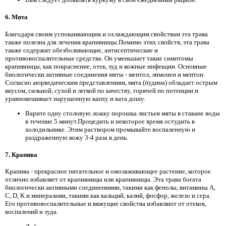
6. Мята
Благодаря своим успокаивающим и охлаждающим свойствам эта трава
также полезна для лечения крапивницы.Помимо этих свойств, эта трава
также содержит обезболивающие, антисептические и
противовоспалительные средства. Он уменьшает такие симптомы
крапивницы, как покраснение, отек, зуд и кожные инфекции. Основные
биологически активные соединения мяты - ментол, лимонен и ментон.
Согласно аюрведическим представлениям, мята (пудина) обладает острым
вкусом, сильной, сухой и легкой по качеству, горячей по потенции и
уравновешивает нарушенную капху и вата дошу.
Варите одну столовую ложку порошка листьев мяты в стакане воды
в течение 5 минут.Процедить и некоторое время остудить в
холодильнике. Этим раствором промывайте воспаленную и
раздраженную кожу 3-4 раза в день.
7. Крапива
Крапива - прекрасное питательное и омолаживающее растение, которое
отлично избавляет от крапивницы или крапивницы. Эта трава богата
биологически активными соединениями, такими как фенолы, витамины A,
C, D, K и минералами, такими как кальций, калий, фосфор, железо и сера.
Его противовоспалительные и вяжущие свойства избавляют от отеков,
воспалений и зуда.