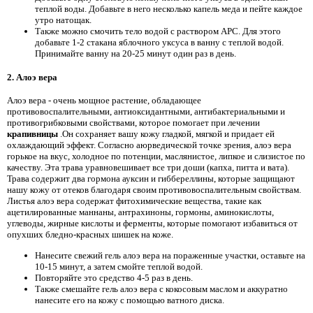
теплой воды. Добавьте в него несколько капель меда и пейте каждое
утро натощак.
Также можно смочить тело водой с раствором APC. Для этого
добавьте 1-2 стакана яблочного уксуса в ванну с теплой водой.
Принимайте ванну на 20-25 минут один раз в день.
2. Алоэ вера
Алоэ вера - очень мощное растение, обладающее
противовоспалительными, антиоксидантными, антибактериальными и
противогрибковыми свойствами, которое помогает при лечении
крапивницы
.Он сохраняет вашу кожу гладкой, мягкой и придает ей
охлаждающий эффект. Согласно аюрведической точке зрения, алоэ вера
горькое на вкус, холодное по потенции, маслянистое, липкое и слизистое по
качеству. Эта трава уравновешивает все три доши (капха, питта и вата).
Трава содержит два гормона ауксин и гиббереллины, которые защищают
нашу кожу от отеков благодаря своим противовоспалительным свойствам.
Листья алоэ вера содержат фитохимические вещества, такие как
ацетилированные маннаны, антрахиноны, гормоны, аминокислоты,
углеводы, жирные кислоты и ферменты, которые помогают избавиться от
опухших бледно-красных шишек на коже.
Нанесите свежий гель алоэ вера на пораженные участки, оставьте на
10-15 минут, а затем смойте теплой водой.
Повторяйте это средство 4-5 раз в день.
Также смешайте гель алоэ вера с кокосовым маслом и аккуратно
нанесите его на кожу с помощью ватного диска.