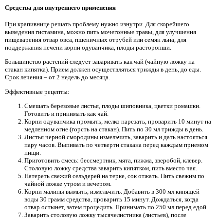
Средства для внутреннего применения
При крапивнице решать проблему нужно изнутри. Для скорейшего
выведения гистамина, можно пить мочегонные травы, для улучшения
пищеварения отвар овса, пшеничных отрубей или семян льна, для
поддержания печени корни одуванчика, плоды расторопши.
Большинство растений следует заваривать как чай (чайную ложку на
стакан кипятка). Прием должен осуществляться трижды в день, до еды.
Срок лечения – от 2 недель до месяца.
Эффективные рецепты:
Смешать березовые листья, плоды шиповника, цветки ромашки.
Готовить и принимать как чай.
Корни одуванчика промыть, мелко нарезать, проварить 10 минут на
медленном огне (горсть на стакан). Пить по 30 мл трижды в день.
Листья черной смородины измельчить, заварить и дать настояться
пару часов. Выпивать по четверти стакана перед каждым приемом
пищи.
Приготовить смесь: бессмертник, мята, пижма, зверобой, клевер.
Столовую ложку средства заварить кипятком, пить вместо чая.
Натереть свежий сельдерей на терке, сок отжать. Пить свежим по
чайной ложке утром и вечером.
Корни малины вымыть, измельчить. Добавить в 300 мл кипящей
воды 30 грамм средства, проварить 15 минут. Дождаться, когда
отвар остынет, затем процедить. Принимать по 250 мл перед едой.
Заварить столовую ложку тысячелистника (листьев), после