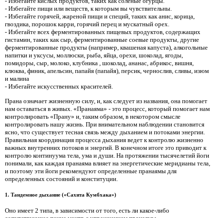
- Избегайте кислых продуктов, таких как соленые огурцы.
- Избегайте пищи или веществ, к которым вы чувствительны.
- Избегайте горячей, жареной пищи и специй, таких как анис, корица,
гвоздика, порошок карри, горячий перец и мускатный орех.
- Избегайте всех ферментированных пищевых продуктов, содержащих
гистамин, таких как сыр, ферментированные соевые продукты, другие
ферментированные продукты (например, квашеная капуста), алкогольные
напитки и уксусы, моллюски, рыба, яйца, орехи, шоколад, ягоды,
помидоры, сыр, молоко, клубника , шоколад, ананас, абрикос, вишня,
клюква, финик, апельсин, папайя (папайя), персик, чернослив, сливы, изюм
и малина
- Избегайте искусственных красителей.
Прана означает жизненную силу, и, как следует из названия, она помогает
нам оставаться в живых. «Пранаяма» - это процесс, который помогает нам
контролировать «Прану» и, таким образом, в некотором смысле
контролировать нашу жизнь. При внимательном наблюдении становится
ясно, что существует тесная связь между дыханием и потоками энергии.
Правильная координация процесса дыхания ведет к контролю жизненно
важных внутренних потоков и энергий. В конечном итоге это приводит к
контролю континуума тела, ума и души. На протяжении тысячелетий йоги
понимали, как каждая пранаяма влияет на энергетические меридианы тела,
и поэтому эти йоги рекомендуют определенные пранаямы для
определенных состояний и конституции.
1. Тандемное дыхание («Сахита Кумбхака»)
Оно имеет 2 типа, в зависимости от того, есть ли какое-либо