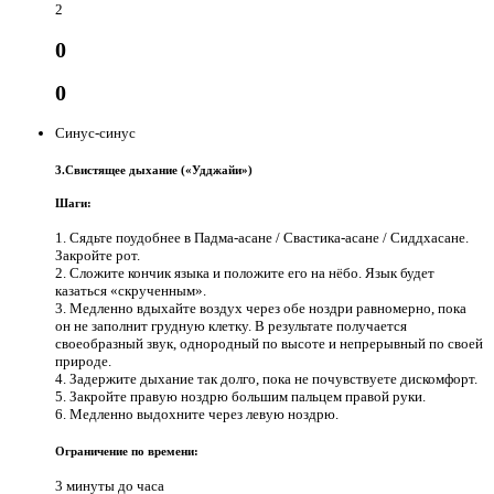
2
0
0
Синус-синус
3.Свистящее дыхание («Удджайи»)
Шаги:
1. Сядьте поудобнее в Падма-асане / Свастика-асане / Сиддхасане.
Закройте рот.
2. Сложите кончик языка и положите его на нёбо. Язык будет
казаться «скрученным».
3. Медленно вдыхайте воздух через обе ноздри равномерно, пока
он не заполнит грудную клетку. В результате получается
своеобразный звук, однородный по высоте и непрерывный по своей
природе.
4. Задержите дыхание так долго, пока не почувствуете дискомфорт.
5. Закройте правую ноздрю большим пальцем правой руки.
6. Медленно выдохните через левую ноздрю.
Ограничение по времени:
3 минуты до часа