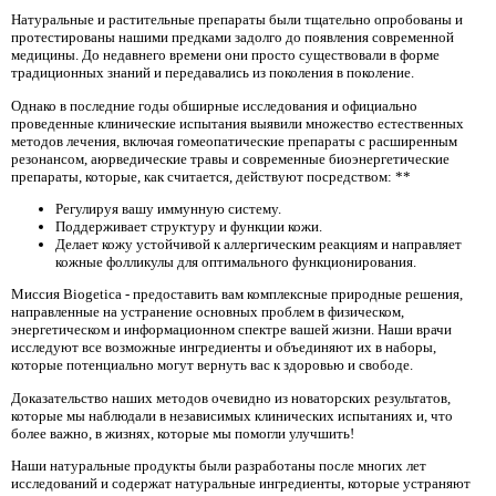
Натуральные и растительные препараты были тщательно опробованы и
протестированы нашими предками задолго до появления современной
медицины. До недавнего времени они просто существовали в форме
традиционных знаний и передавались из поколения в поколение.
Однако в последние годы обширные исследования и официально
проведенные клинические испытания выявили множество естественных
методов лечения, включая гомеопатические препараты с расширенным
резонансом, аюрведические травы и современные биоэнергетические
препараты, которые, как считается, действуют посредством: **
Регулируя вашу иммунную систему.
Поддерживает структуру и функции кожи.
Делает кожу устойчивой к аллергическим реакциям и направляет
кожные фолликулы для оптимального функционирования.
Миссия Biogetica - предоставить вам комплексные природные решения,
направленные на устранение основных проблем в физическом,
энергетическом и информационном спектре вашей жизни. Наши врачи
исследуют все возможные ингредиенты и объединяют их в наборы,
которые потенциально могут вернуть вас к здоровью и свободе.
Доказательство наших методов очевидно из новаторских результатов,
которые мы наблюдали в независимых клинических испытаниях и, что
более важно, в жизнях, которые мы помогли улучшить!
Наши натуральные продукты были разработаны после многих лет
исследований и содержат натуральные ингредиенты, которые устраняют