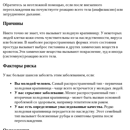
Обратитесь за неотложной помощью, если после внезапного
переохлаждения вы почувствуете реакцию всего тела (анафилаксию) или
затрудненное дыхание.
Причины
Никто точно не знает, что вызывает холодную крапивницу. У некоторых
людей клетки кожи очень чувствительны из-за наследственности, вируса
или болезни. В наиболее распространенных формах этого состояния
простуда вызывает выброс гистамина и других химических веществ в
кровоток.Эти химические вещества вызывают покраснение, зуд и иногда
(системную) реакцию всего тела.
Факторы риска
У вас больше шансов заболеть этим заболеванием, если:
Вы молодой человек.
Самый распространенный тип - первичная
холодовая крапивница - чаще всего встречается у молодых людей.
У вас серьезное заболевание.
Менее распространенный тип -
вторичная холодовая крапивница - может быть вызван основной
проблемой со здоровьем, например гепатитом или раком.
У вас есть определенные унаследованные качества.
Редко
холодовая крапивница передается по наследству. Этот семейный
тип вызывает болезненные рубцы и симптомы гриппа после
переохлаждения.