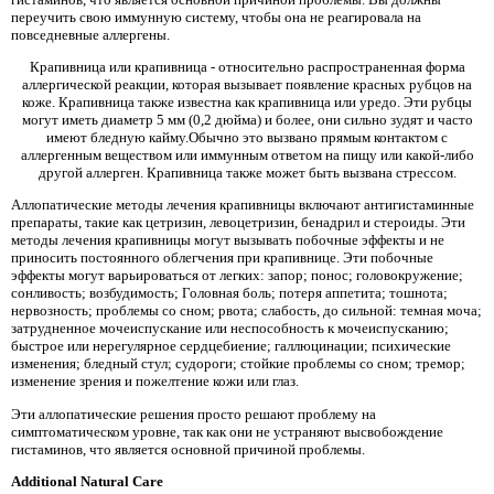
переучить свою иммунную систему, чтобы она не реагировала на
повседневные аллергены.
Крапивница или крапивница - относительно распространенная форма
аллергической реакции, которая вызывает появление красных рубцов на
коже. Крапивница также известна как крапивница или уредо. Эти рубцы
могут иметь диаметр 5 мм (0,2 дюйма) и более, они сильно зудят и часто
имеют бледную кайму.Обычно это вызвано прямым контактом с
аллергенным веществом или иммунным ответом на пищу или какой-либо
другой аллерген. Крапивница также может быть вызвана стрессом.
Аллопатические методы лечения крапивницы включают антигистаминные
препараты, такие как цетризин, левоцетризин, бенадрил и стероиды. Эти
методы лечения крапивницы могут вызывать побочные эффекты и не
приносить постоянного облегчения при крапивнице. Эти побочные
эффекты могут варьироваться от легких: запор; понос; головокружение;
сонливость; возбудимость; Головная боль; потеря аппетита; тошнота;
нервозность; проблемы со сном; рвота; слабость, до сильной: темная моча;
затрудненное мочеиспускание или неспособность к мочеиспусканию;
быстрое или нерегулярное сердцебиение; галлюцинации; психические
изменения; бледный стул; судороги; стойкие проблемы со сном; тремор;
изменение зрения и пожелтение кожи или глаз.
Эти аллопатические решения просто решают проблему на
симптоматическом уровне, так как они не устраняют высвобождение
гистаминов, что является основной причиной проблемы.
Additional Natural Care