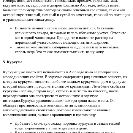
Имбирь помогает избавиться от нескольких проблем, таких как газы,
вздутие живота, судороги и диарея
.Согласно Аюрведе, имбирь имеет
большие преимущества благодаря своим лечебным свойствам, таким как
острый вкус, тяжелый, сильный и сухой по качествам, горячий по потенции
и уравновешивает капха-дошу.
Возьмите немного нарезанного ломтика имбиря, ¼ стакана
коричневого сахара, несколько капель яблочного уксуса. Отварите
все в одной чашке воды. Процедите и нанесите раствор на
пораженный участок кожи с помощью ватных шариков.
Также можно выпить имбирный чай, добавив в него несколько
капель меда.Это также поможет вылечить вашу кожу.
5. Куркума
Куркума уже много лет используется в Аюрведе из-за ее прекрасных
аюрведических свойств. В куркуме содержится ряд активных веществ, из
которых куркумин является наиболее важным куркуминоидом в куркуме,
который помогает преодолеть симптом крапивницы. Лечебные свойства
куркумы - горька, острый вкус, сухость и легкость по качеству, после
переваривания она претерпевает острый вкус и горячую
потенцию.Куркума уравновешивает все три доши нашего тела. Он
обладает противовоспалительными, антигистаминными и
антиоксидантными свойствами, которые излечивают различные
выравнивания кожи, включая крапивницу и крапивницу.
Добавьте 1 столовую ложку порошка куркумы в стакан теплой
воды, перемешайте и пейте два раза в день.
Вам следует добавлять куркуму в свой ежедневный рацион.