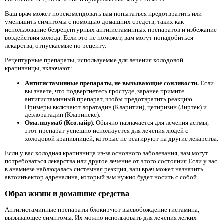
Ваш врач может порекомендовать вам попытаться предотвратить или
уменьшить симптомы с помощью домашних средств, таких как
использование безрецептурных антигистаминных препаратов и избежание
воздействия холода. Если это не поможет, вам могут понадобиться
лекарства, отпускаемые по рецепту.
Рецептурные препараты, используемые для лечения холодовой
крапивницы, включают:
Антигистаминные препараты, не вызывающие сонливости.
Если
вы знаете, что подвергнетесь простуде, заранее примите
антигистаминный препарат, чтобы предотвратить реакцию.
Примеры включают лоратадин (Кларитин), цетиризин (Зиртек) и
дезлоратадин (Кларинекс).
Омализумаб (Ксолайр).
Обычно назначается для лечения астмы,
этот препарат успешно используется для лечения людей с
холодовой крапивницей, которые не реагируют на другие лекарства.
Если у вас холодная крапивница из-за основного заболевания, вам могут
потребоваться лекарства или другое лечение от этого состояния.Если у вас
в анамнезе наблюдалась системная реакция, ваш врач может назначить
автоинъектор адреналина, который вам нужно будет носить с собой.
Образ жизни и домашние средства
Антигистаминные препараты блокируют высвобождение гистамина,
вызывающее симптомы. Их можно использовать для лечения легких