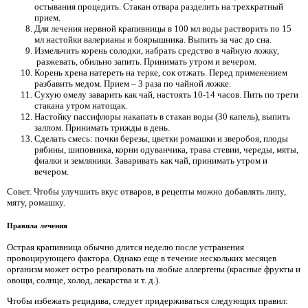
остывания процедить. Стакан отвара разделить на трехкратный
прием.
Для лечения нервной крапивницы в 100 мл воды растворить по 15
мл настойки валерианы и боярышника. Выпить за час до сна.
Измельчить корень солодки, набрать средство в чайную ложку,
разжевать, обильно запить. Принимать утром и вечером.
Корень хрена натереть на терке, сок отжать. Перед применением
разбавить медом. Прием – 3 раза по чайной ложке.
Сухую омелу заварить как чай, настоять 10-14 часов. Пить по трети
стакана утром натощак.
Настойку пассифлоры накапать в стакан воды (30 капель), выпить
залпом. Принимать трижды в день.
Сделать смесь: почки березы, цветки ромашки и зверобоя, плоды
рябины, шиповника, корни одуванчика, трава стевии, череды, мяты,
фиалки и земляники. Заваривать как чай, принимать утром и
вечером.
Совет. Чтобы улучшить вкус отваров, в рецепты можно добавлять липу,
мяту, ромашку.
Правила лечения
Острая крапивница обычно длится неделю после устранения
провоцирующего фактора. Однако еще в течение нескольких месяцев
организм может остро реагировать на любые аллергены (красные фрукты и
овощи, солнце, холод, лекарства и т. д.).
Чтобы избежать рецидива, следует придерживаться следующих правил: