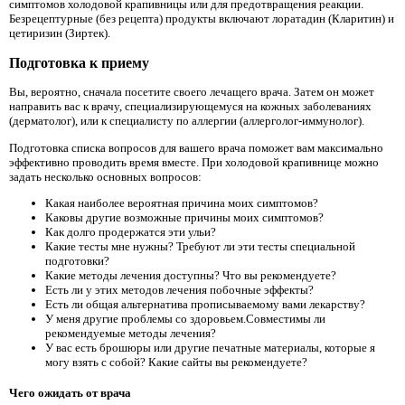
симптомов холодовой крапивницы или для предотвращения реакции.
Безрецептурные (без рецепта) продукты включают лоратадин (Кларитин) и
цетиризин (Зиртек).
Подготовка к приему
Вы, вероятно, сначала посетите своего лечащего врача. Затем он может
направить вас к врачу, специализирующемуся на кожных заболеваниях
(дерматолог), или к специалисту по аллергии (аллерголог-иммунолог).
Подготовка списка вопросов для вашего врача поможет вам максимально
эффективно проводить время вместе. При холодовой крапивнице можно
задать несколько основных вопросов:
Какая наиболее вероятная причина моих симптомов?
Каковы другие возможные причины моих симптомов?
Как долго продержатся эти ульи?
Какие тесты мне нужны? Требуют ли эти тесты специальной
подготовки?
Какие методы лечения доступны? Что вы рекомендуете?
Есть ли у этих методов лечения побочные эффекты?
Есть ли общая альтернатива прописываемому вами лекарству?
У меня другие проблемы со здоровьем.Совместимы ли
рекомендуемые методы лечения?
У вас есть брошюры или другие печатные материалы, которые я
могу взять с собой? Какие сайты вы рекомендуете?
Чего ожидать от врача