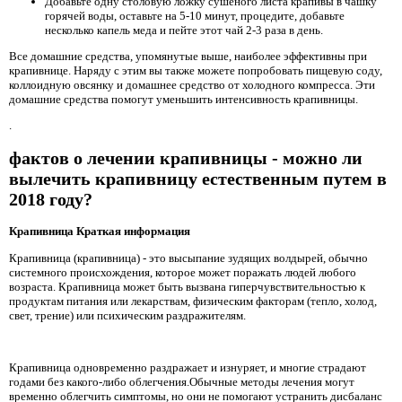
Добавьте одну столовую ложку сушеного листа крапивы в чашку
горячей воды, оставьте на 5-10 минут, процедите, добавьте
несколько капель меда и пейте этот чай 2-3 раза в день.
Все домашние средства, упомянутые выше, наиболее эффективны при
крапивнице. Наряду с этим вы также можете попробовать пищевую соду,
коллоидную овсянку и домашнее средство от холодного компресса. Эти
домашние средства помогут уменьшить интенсивность крапивницы.
.
фактов о лечении крапивницы - можно ли
вылечить крапивницу естественным путем в
2018 году?
Крапивница Краткая информация
Крапивница (крапивница) - это высыпание зудящих волдырей, обычно
системного происхождения, которое может поражать людей любого
возраста. Крапивница может быть вызвана гиперчувствительностью к
продуктам питания или лекарствам, физическим факторам (тепло, холод,
свет, трение) или психическим раздражителям.
Крапивница одновременно раздражает и изнуряет, и многие страдают
годами без какого-либо облегчения.Обычные методы лечения могут
временно облегчить симптомы, но они не помогают устранить дисбаланс