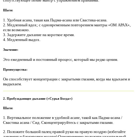
сопутствующее пение мантр с упражнением пранаямы.
Шаги:
1. Удобная асана, такая как Падма-асана или Свастика-асана.
2. Медленный вдох; с одновременным повторением мантры «ОМ АРАХ»,
если возможно.
3. Задержите дыхание на короткое время.
4. Медленный выдох.
Значение:
Это ежедневный и постоянный процесс, который мы редко ценим.
Преимущества:
Он способствует концентрации с закрытыми глазами, когда мы вдыхаем и
выдыхаем.
2. Пробуждающее дыхание («Сурья Бхеда»)
Шаги:
1. Вертикальное положение в удобной асане, такой как Падма-асана /
Свастика асана / Сид. Сконцентрируйтесь с закрытыми глазами.
2. Положите большой палец правой руки на правую ноздрю (избегайте
давления и блокировки ноздри).Одновременно положите указательный