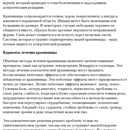
корней, который приводит к этим болезненным и надоедливым
аллергическим реакциям.
Крапивница сопровождается отеком, зудом, покраснением, а иногда и
жжением в пораженной области. Шишки могут быть маленькими или
большими по размеру. В некоторых случаях небольшие неровности
сбиваются вместе, образуя более крупные неровности неправильной
формы. Сыпь может появиться и исчезнуть через несколько часов.
Система, которая устраняет первопричину вашей крапивницы, - ваша
лучшая защита от аллергической реакции.
Варианты лечения крапивницы
Обычные методы лечения крапивницы включают антигистаминные
препараты, такие как цетризин, левоцетризин, Бенадрил и стероиды. Эти
методы лечения аллопатической крапивницы могут вызывать
бесчисленные побочные эффекты и не обеспечивать постоянного
избавления от крапивницы. Эти побочные эффекты могут варьироваться от
легких до тяжелых. Легкие побочные эффекты включают: запор; понос;
Головная боль; потеря аппетита; тошнота; нервозность; проблемы со
сном; рвота; слабость, тогда как к более серьезным относятся темная моча;
затрудненное мочеиспускание или неспособность к мочеиспусканию;
быстрое или нерегулярное сердцебиение; галлюцинации; психические
изменения; бледный стул; судороги; стойкие проблемы со сном; тремор;
изменение зрения и даже пожелтение кожи или глаз.
Эти аллопатические решения решают проблему только на
симптоматическом уровне, так как они не устраняют высвобождение
гистаминов, что является основной причиной проблемы. Вы должны