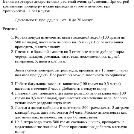
Ванны из отваров лекарственных растений очень действенны. При острой
крапивнице процедуру нужно проводить утром и вечером, при
хронической – 1 раз в сутки.
Длительность процедуры – от 10 до 20 минут.
Рецепты:
Корень лопуха измельчить, залить холодной водой (100 грамм на
500 мл воды), поставить на огонь на 15 минут. После остывания
процедить, вылить в ванну.
Смешать в большой емкости по 3 столовые ложки дубовой коры,
череды, шалфея, ромашки, чистотела, можжевельника, корней
валерианы, бузины и крапивы.
Залить смесь примерно литром воды, прокипятить 15 минут, через
пол часа процедить. Все растения можно заваривать по одиночке.
Побеги багульника заварить кипятком (100 грамм на 0,5 литра),
настоять в течение 3 часов. Добавлять в теплую ванну.
Липовый цвет пополам с цветками ромашки залить кипятком (100
грамм на 0,5 литра воды), дать настояться в течение часа. Хорошо
успокаивает раздраженную кожу.
Листья и цветки майорана в количестве 200 грамм залить 2 литрами
кипящей воды, дать настояться 3-4 часа. Можно использовать как
для маленьких ванночек, так и для больших ванн.
На 2 литра воды взять 500 грамм сосновых шишек, проварить на
медленном огне пол часа. После процеживания добавить в теплую
ванну.