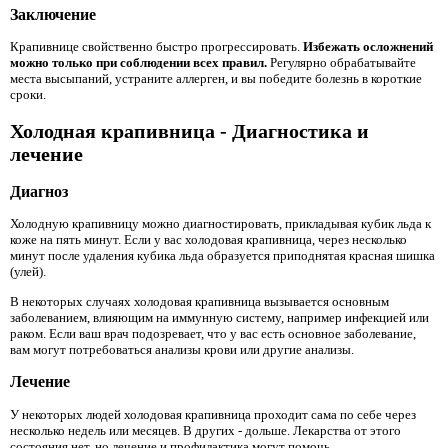
Заключение
Крапивнице свойственно быстро прогрессировать.
Избежать осложнений
можно только при соблюдении всех правил.
Регулярно обрабатывайте
места высыпаний, устраните аллерген, и вы победите болезнь в короткие
сроки.
Холодная крапивница - Диагностика и
лечение
Диагноз
Холодную крапивницу можно диагностировать, прикладывая кубик льда к
коже на пять минут. Если у вас холодовая крапивница, через несколько
минут после удаления кубика льда образуется приподнятая красная шишка
(улей).
В некоторых случаях холодовая крапивница вызывается основным
заболеванием, влияющим на иммунную систему, например инфекцией или
раком. Если ваш врач подозревает, что у вас есть основное заболевание,
вам могут потребоваться анализы крови или другие анализы.
Лечение
У некоторых людей холодовая крапивница проходит сама по себе через
несколько недель или месяцев. В других - дольше. Лекарства от этого
состояния нет, но лечение и профилактика могут помочь.