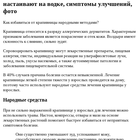
настаивают на водке, симптомы улучшений,
фото
Как избавиться от крапивницы народными методами?
Крапивница относится к разряду аллергических дерматитов. Характерным
признаком заболевания является покраснение и отек кожи. Волдыри имеют
склонность к слиянию, сильно зудят.
Спровоцировать крапивницу могут лекарственные препараты, пищевая
аллергия, глисты, индивидуальная реакция на ультрафиолетовые лучи,
холод, пыль, укусы насекомых, а также аутоиммунные патологии и
заболевания пищеварительной системы.
В 40% случаев причина болезни остается невыясненной. Лечение
крапивницы легкой степени тяжести у взрослых проводится на дому,
поэтому часто используют народные средства лечения крапивницы у
взрослых.
Народные средства
При не сильно выраженной крапивнице у взрослых для лечения можно
использовать травы. Настои, компрессы, отвары и мази на основе
лекарственных растений помогают быстрее избавиться от неприятных
симптомов болезни.
Они существенно уменьшают зуд, успокаивают кожу,
способствуют скорому выведению гистамина, положительно