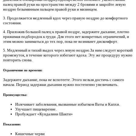
палец правой руки на пространство между 2 бровями и закройте левую
ноздрю безымянным пальцем правой руки и мизинцем.
3. Продолжается медленный вдох через правую ноздрю до комфортного
состояния.
4. Приложив большой палец к правой ноздре, задержите дыхание, плотно
прижимая подбородок к груди. Для этого нет конкретных ограничений, и
этим можно заниматься до тех пор, пока не возникнет дискомфорт.
5. Медленный и тихий выдох через левую ноздрю.За ним следует короткий
промежуток, в течение которого избегают вдоха. Эту же процедуру нужно
повторить снова.
Ограничение по времени:
Задержите дыхание, пока не вспотеете. Этого нельзя достичь с самого
начала. Период задержки дыхания нужно постепенно увеличивать.
Преимущества:
Излечивает заболевания, вызванные избытком Ваты и Капхи.
Улучшает пищеварение.
Пробуждает «Кундалини Шакти»
Показания:
Кишечные черви