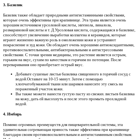
3. Базилик
Базилик также обладает природными антигистаминными свойствами,
которые очень эффективны при крапивнице. Эта трава является очень
хорошим источником урсоловой кислоты, эвгенола, линалола,
розмариновой кислоты и т. Д.Урсоловая кислота, содержащаяся в базилике,
способствует увеличению выработки коллагена и керамидов, которые
играют жизненно важную роль в омоложении кожи и устраняют
покраснение и зуд кожи. Он обладает очень хорошими антиоксидантными,
противовоспалительными, антибактериальными и антистрессовыми
свойствами. С точки зрения медицины, это растение является острым,
горьким на вкус, сухим по качествам и горячим по потенции. После
переваривания оно приобретает острый вкус.
Добавьте сушеные листья базилика священного в горячий сосуд с
водой.Оставьте на 10-15 минут. Затем с помощью
хлопчатобумажной ткани или шариков нанесите эту смесь на
пораженный участок кожи.
Вы также можете нанести густую пасту из свежих листьев базилика
на кожу, дать ей высохнуть и после этого промыть прохладной
водой.
4. Имбирь
Помимо огромных преимуществ для пищеварительной системы, эта
удивительная согревающая пряность также эффективна при крапивнице
благодаря своим противовоспалительным и антигистаминным свойствам.