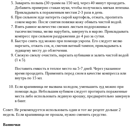
Заварить полынь (30 грамм на 150 мл), через 40 минут процедить.
Добавить примерно стакан муки, чтобы получилась мягкая лепешка.
Прикладывать к пораженным местам 2-3 раза в день.
При сильном зуде натереть сырой картофель, отжать, пропитать
соком марлю. После снятия повязки кожу обмыть чистой водой.
Взять равное количество свежих листьев подорожника и
тысячелистника, мелко нарубить, завернуть в марлю. Прикладывать
компресс при сильном раздражении до 4 раз за сутки.
Быстро снять зуд можно при помощи укропа. Его следует мелко
нарезать, отжать сок, и, смочив ватный тампон, прикладывать к
зудящему месту до облегчения.
Свежую свеклу очистить, нарезать кубиками и залить чистой водой
(1 к 5).
Поставить емкость в теплое место на 5-7 дней. Через указанное
время процедить. Применять перед сном в качестве компресса или
внутрь по 15 мл.
Если крапивница не вызвана холодом, уменьшить зуд можно при
помощи льда. Небольшим кубиком следует протирать пораженные
места либо использовать ледяную крошку, предварительно завернув
в бинт.
Совет. Не рекомендуется использовать один и тот же рецепт дольше 2
недель. Если крапивница не прошла, нужно сменить средство.
Ванночки