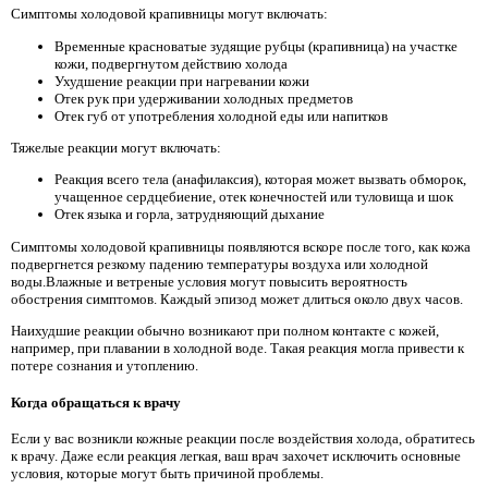
Симптомы холодовой крапивницы могут включать:
Временные красноватые зудящие рубцы (крапивница) на участке
кожи, подвергнутом действию холода
Ухудшение реакции при нагревании кожи
Отек рук при удерживании холодных предметов
Отек губ от употребления холодной еды или напитков
Тяжелые реакции могут включать:
Реакция всего тела (анафилаксия), которая может вызвать обморок,
учащенное сердцебиение, отек конечностей или туловища и шок
Отек языка и горла, затрудняющий дыхание
Симптомы холодовой крапивницы появляются вскоре после того, как кожа
подвергнется резкому падению температуры воздуха или холодной
воды.Влажные и ветреные условия могут повысить вероятность
обострения симптомов. Каждый эпизод может длиться около двух часов.
Наихудшие реакции обычно возникают при полном контакте с кожей,
например, при плавании в холодной воде. Такая реакция могла привести к
потере сознания и утоплению.
Когда обращаться к врачу
Если у вас возникли кожные реакции после воздействия холода, обратитесь
к врачу. Даже если реакция легкая, ваш врач захочет исключить основные
условия, которые могут быть причиной проблемы.