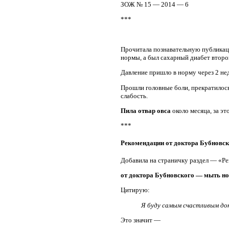
ЗОЖ № 15 — 2014 — 6
***
Прочитала познавательную публикаци
нормы, а был сахарный диабет второг
Давление пришло в норму через 2 нед
Прошли головные боли, прекратилось
слабость.
Пила отвар овса
около месяца, за эт
***
Рекомендации от доктора Бубновс
Добавила на страничку раздел — «Ре
от доктора Бубновского — мыть н
Цитирую:
Я буду самым счастливым док
Это значит —