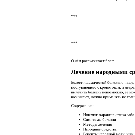
***
***
О чём рассказывает блог:
Лечение народными ср
Болеет ишемической болезнью чаще, 
поступающего с кровотоком, и недо
вылечить болезнь невозможно, ее мо
возникают, можно применять не только
Содержание:
Ишемия: характеристика забо
Симптомы болезни
Методы лечения
Народные средства
Рецепты народной медицины