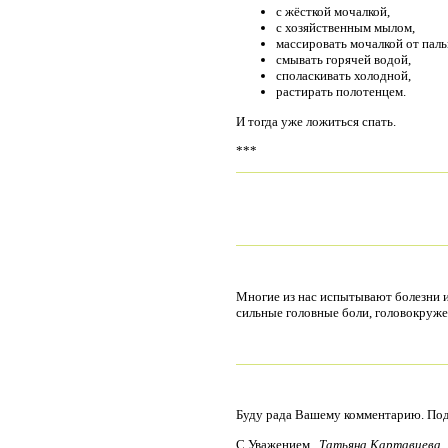
с жёсткой мочалкой,
с хозяйственным мылом,
массировать мочалкой от пал
смывать горячей водой,
споласкивать холодной,
растирать полотенцем.
И тогда уже ложиться спать.
***
Многие из нас испытывают болезни из
сильные головные боли, головокруже
Буду рада Вашему комментарию. Подп
С Уважением.
Татьяна Картавцева