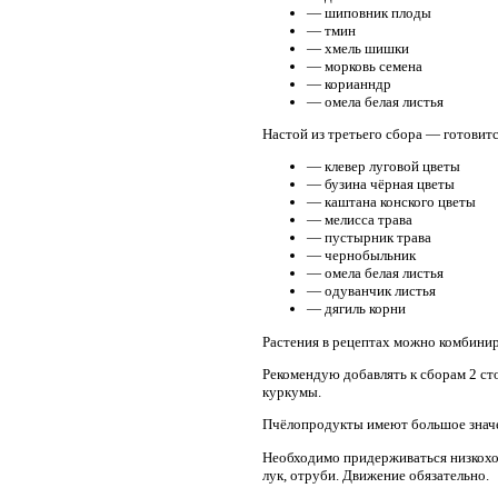
— шиповник плоды
— тмин
— хмель шишки
— морковь семена
— корианндр
— омела белая листья
Настой из третьего сбора — готовитс
— клевер луговой цветы
— бузина чёрная цветы
— каштана конского цветы
— мелисса трава
— пустырник трава
— чернобыльник
— омела белая листья
— одуванчик листья
— дягиль корни
Растения в рецептах можно комбинир
Рекомендую добавлять к сборам 2 сто
куркумы.
Пчёлопродукты имеют большое знач
Необходимо придерживаться низкохо
лук, отруби. Движение обязательно.