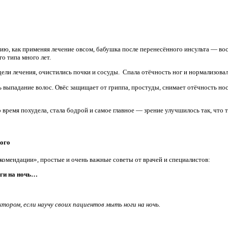
ю, как применяя лечение овсом, бабушка после перенесённого инсульта — вос
о типа много лет.
ели лечения, очистились почки и сосуды. Спала отёчность ног и нормализовал
 выпадание волос. Овёс защищает от гриппа, простуды, снимает отёчность нос
о время похудела, стала бодрой и самое главное — зрение улучшилось так, что т
кого
комендации», простые и очень важные советы от врачей и специалистов:
оги на ночь…
тором, если научу своих пациентов мыть ноги на ночь.