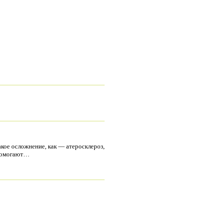
акое осложнение, как — атеросклероз,
 помогают…