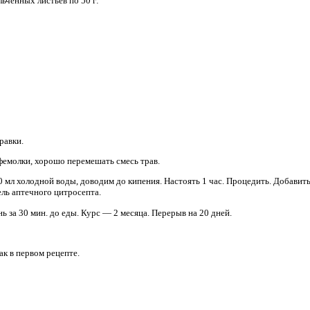
льчённых листьев по 50 г:
равки.
фемолки, хорошо перемешать смесь трав.
0 мл холодной воды, доводим до кипения. Настоять 1 час. Процедить. Добавит
ель аптечного цитросепта.
ь за 30 мин. до еды. Курс — 2 месяца. Перерыв на 20 дней.
как в первом рецепте.