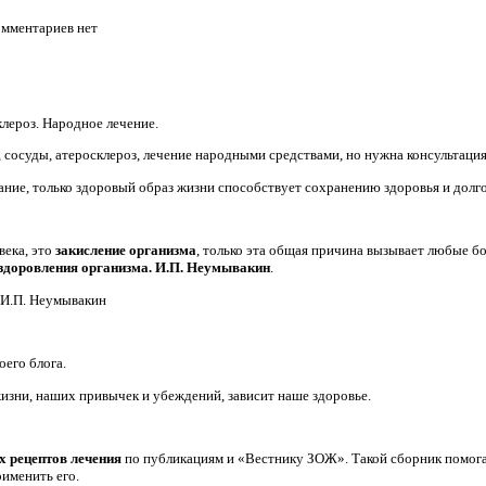
омментариев нет
лероз. Народное лечение.
сосуды, атеросклероз, лечение народными средствами, но нужна консультаци
вание, только здоровый образ жизни способствует сохранению здоровья и до
века, это
закисление организма
, только эта общая причина вызывает любые бо
здоровления организма. И.П. Неумывакин
.
 И.П. Неумывакин
оего блога.
жизни, наших привычек и убеждений, зависит наше здоровье.
 рецептов лечения
по публикациям и «Вестнику ЗОЖ». Такой сборник помог
именить его.