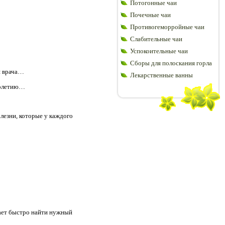
Потогонные чаи
Почечные чаи
Противогеморройные чаи
Слабительные чаи
Успокоительные чаи
Сборы для полоскания горла
я врача…
Лекарственные ванны
лголетию…
лезни, которые у каждого
ает быстро найти нужный