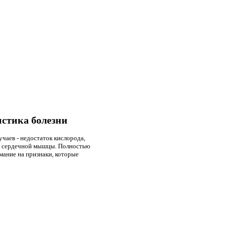
истика болезни
чаев - недостаток кислорода,
ия сердечной мышцы. Полностью
мание на признаки, которые