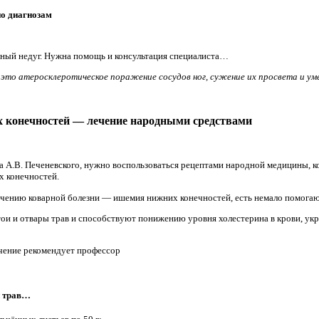
по диагнозам
ый недуг. Нужна помощь и консультация специалиста…
это атеросклеротическое поражение сосудов ног, сужение их просвета и у
х конечностей — лечение народными средствами
 А.В. Печеневского, нужно воспользоваться рецептами народной медицины, к
х конечностей.
чению коварной болезни — ишемия нижних конечностей, есть немало помога
ои и отвары трав и способствуют понижению уровня холестерина в крови, ук
ение рекомендует профессор
й трав…