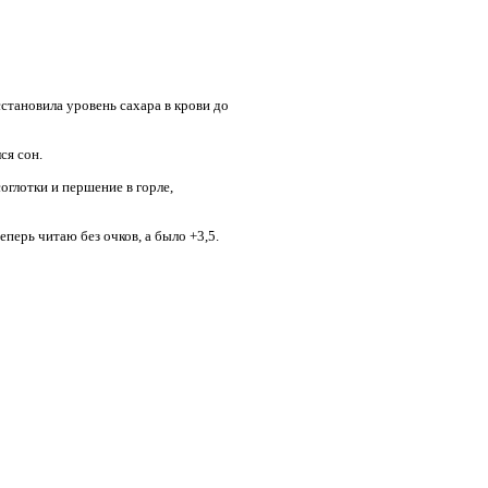
становила уровень сахара в крови до
ся сон.
оглотки и першение в горле,
еперь читаю без очков, а было +3,5.