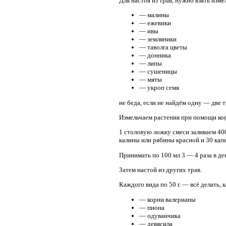
Для настоя из трав, нужно взять изме
— малины
— ежевики
— ивы
— земляники
— таволга цветы
— донника
— липы
— сушеницы
— мяты
— укроп семя
не беда, если не найдём одну — две т
Измельчаем растения при помощи ко
1 столовую ложку смеси заливаем 40
калины или рябины красной и 30 кап
Принимать по 100 мл 3 — 4 раза в ден
Затем настой из других трав.
Каждого вида по 50 г. — всё делать, 
— корни валерианы
— пиона
— одуванчика
— девясила