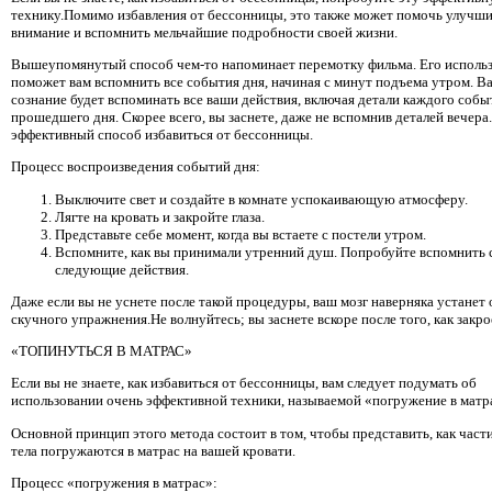
технику.Помимо избавления от бессонницы, это также может помочь улучш
внимание и вспомнить мельчайшие подробности своей жизни.
Вышеупомянутый способ чем-то напоминает перемотку фильма. Его исполь
поможет вам вспомнить все события дня, начиная с минут подъема утром. В
сознание будет вспоминать все ваши действия, включая детали каждого собы
прошедшего дня. Скорее всего, вы заснете, даже не вспомнив деталей вечера
эффективный способ избавиться от бессонницы.
Процесс воспроизведения событий дня:
Выключите свет и создайте в комнате успокаивающую атмосферу.
Лягте на кровать и закройте глаза.
Представьте себе момент, когда вы встаете с постели утром.
Вспомните, как вы принимали утренний душ. Попробуйте вспомнить 
следующие действия.
Даже если вы не уснете после такой процедуры, ваш мозг наверняка устанет 
скучного упражнения.Не волнуйтесь; вы заснете вскоре после того, как закрое
«ТОПИНУТЬСЯ В МАТРАС»
Если вы не знаете, как избавиться от бессонницы, вам следует подумать об
использовании очень эффективной техники, называемой «погружение в матр
Основной принцип этого метода состоит в том, чтобы представить, как част
тела погружаются в матрас на вашей кровати.
Процесс «погружения в матрас»: