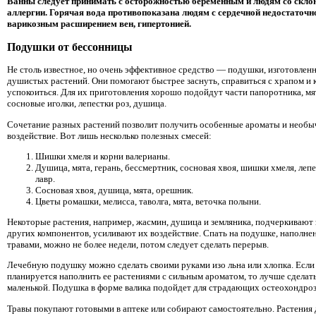
Ванны следует принимать с осторожностью беременным и людям со скло
аллергии. Горячая вода противопоказана людям с сердечной недостаточн
варикозным расширением вен, гипертонией.
Подушки от бессонницы
Не столь известное, но очень эффективное средство — подушки, изготовлен
душистых растений. Они помогают быстрее заснуть, справиться с храпом и
успокоиться. Для их приготовления хорошо подойдут части папоротника, мя
сосновые иголки, лепестки роз, душица.
Сочетание разных растений позволит получить особенные ароматы и необы
воздействие. Вот лишь несколько полезных смесей:
Шишки хмеля и корни валерианы.
Душица, мята, герань, бессмертник, сосновая хвоя, шишки хмеля, лепе
лавр.
Сосновая хвоя, душица, мята, орешник.
Цветы ромашки, мелисса, таволга, мята, веточка полыни.
Некоторые растения, например, жасмин, душица и земляника, подчеркивают 
других компонентов, усиливают их воздействие. Спать на подушке, наполне
травами, можно не более недели, потом следует сделать перерыв.
Лечебную подушку можно сделать своими руками изо льна или хлопка. Если
планируется наполнить ее растениями с сильным ароматом, то лучше сделать
маленькой. Подушка в форме валика подойдет для страдающих остеохондро
Травы покупают готовыми в аптеке или собирают самостоятельно. Растения