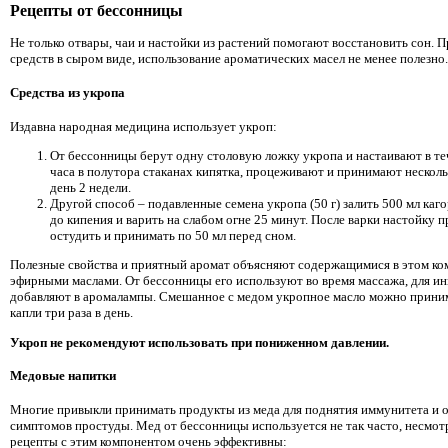
Рецепты от бессонницы
Не только отвары, чаи и настойки из растений помогают восстановить сон. 
средств в сыром виде, использование ароматических масел не менее полезно.
Средства из укропа
Издавна народная медицина использует укроп:
От бессонницы берут одну столовую ложку укропа и настаивают в те
часа в полутора стаканах кипятка, процеживают и принимают нескольк
день 2 недели.
Другой способ – подавленные семена укропа (50 г) залить 500 мл каго
до кипения и варить на слабом огне 25 минут. После варки настойку п
остудить и принимать по 50 мл перед сном.
Полезные свойства и приятный аромат объясняют содержащимися в этом ко
эфирными маслами. От бессонницы его используют во время массажа, для ин
добавляют в аромалампы. Смешанное с медом укропное масло можно приним
капли три раза в день.
Укроп не рекомендуют использовать при пониженном давлении.
Медовые напитки
Многие привыкли принимать продукты из меда для поднятия иммунитета и 
симптомов простуды. Мед от бессонницы используется не так часто, несмотр
рецепты с этим компонентом очень эффективны: