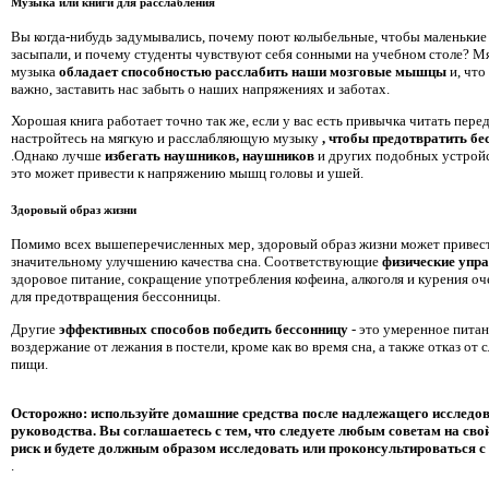
Музыка или книги для расслабления
Вы когда-нибудь задумывались, почему поют колыбельные, чтобы маленькие
засыпали, и почему студенты чувствуют себя сонными на учебном столе? М
музыка
обладает способностью расслабить наши мозговые мышцы
и, что
важно, заставить нас забыть о наших напряжениях и заботах.
Хорошая книга работает точно так же, если у вас есть привычка читать перед
настройтесь на мягкую и расслабляющую музыку
, чтобы предотвратить бе
.Однако лучше
избегать наушников, наушников
и других подобных устройст
это может привести к напряжению мышц головы и ушей.
Здоровый образ жизни
Помимо всех вышеперечисленных мер, здоровый образ жизни может привест
значительному улучшению качества сна. Соответствующие
физические упр
здоровое питание, сокращение употребления кофеина, алкоголя и курения о
для предотвращения бессонницы.
Другие
эффективных способов победить бессонницу
- это умеренное питан
воздержание от лежания в постели, кроме как во время сна, а также отказ от 
пищи.
Осторожно: используйте домашние средства после надлежащего исследов
руководства. Вы соглашаетесь с тем, что следуете любым советам на свой
риск и будете должным образом исследовать или проконсультироваться с
.