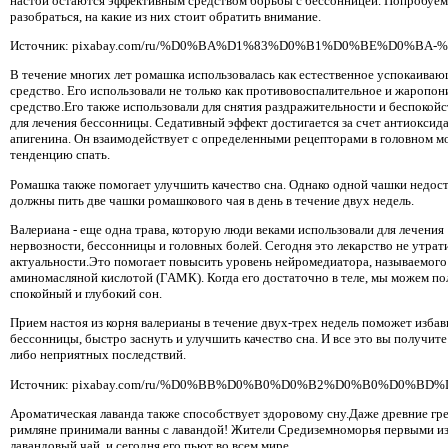
настои остаются эффективным средством борьбы с бессонницей. Попробуем
разобраться, на какие из них стоит обратить внимание.
Источник: pixabay.com/ru/%D0%BA%D1%83%D0%B1%D0%BE%D0%BA-
В течение многих лет ромашка использовалась как естественное успокаива
средство. Его использовали не только как противовоспалительное и жароп
средство.Его также использовали для снятия раздражительности и беспокойст
для лечения бессонницы. Седативный эффект достигается за счет антиоксид
апигенина. Он взаимодействует с определенными рецепторами в головном мо
тенденцию спать.
Ромашка также помогает улучшить качество сна. Однако одной чашки недос
должны пить две чашки ромашкового чая в день в течение двух недель.
Валериана - еще одна трава, которую люди веками использовали для лечения
нервозности, бессонницы и головных болей. Сегодня это лекарство не утрат
актуальности.Это помогает повысить уровень нейромедиатора, называемого
аминомасляной кислотой (ГАМК). Когда его достаточно в теле, мы можем по
спокойный и глубокий сон.
Прием настоя из корня валерианы в течение двух-трех недель поможет избав
бессонницы, быстро заснуть и улучшить качество сна. И все это вы получите 
либо неприятных последствий.
Источник: pixabay.com/ru/%D0%BB%D0%B0%D0%B2%D0%B0%D0%BD
Ароматическая лаванда также способствует здоровому сну.Даже древние гре
римляне принимали ванны с лавандой! Жители Средиземноморья первыми и
лавандовый чай, и сегодня его пьют во всем мире.