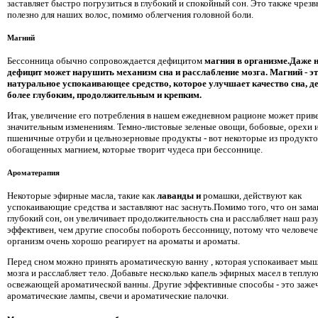
заставляет быстро погрузиться в глубокий и спокойный сон. Это также чрез
полезно для наших волос, помимо облегчения головной боли.
Магний
Бессонница обычно сопровождается дефицитом
магния в организме.Даже 
дефицит может нарушить механизм сна и расслабление мозга. Магний - э
натуральное успокаивающее средство, которое улучшает качество сна, де
более глубоким, продолжительным и крепким.
Итак, увеличение его потребления в нашем ежедневном рационе может приве
значительным изменениям. Темно-листовые зеленые овощи, бобовые, орехи и
пшеничные отруби и цельнозерновые продукты - вот некоторые из продукто
обогащенных магнием, которые творит чудеса при бессоннице.
Ароматерапия
Некоторые эфирные масла, такие как
лаванды и
ромашки, действуют как
успокаивающие средства и заставляют нас заснуть.Помимо того, что он зама
глубокий сон, он увеличивает продолжительность сна и расслабляет наш раз
эффективен, чем другие способы побороть бессонницу, потому что человеч
организм очень хорошо реагирует на ароматы и ароматы.
Перед сном можно принять ароматическую ванну
, которая успокаивает мы
мозга и расслабляет тело. Добавьте несколько капель эфирных масел в теплую
освежающей ароматической ванны. Другие эффективные способы - это заже
ароматические лампы, свечи и ароматические палочки.