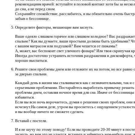
рекомендациям врачей: вступайте в половой контакт хотя бы за нескол
до сна, а не перед сном.
Сохраняйте спокойствие, расслабьтесь, и вы обязательно очень быстр
забыв о бессоннице.
Определите факторы, мешающие вам заснуть.
Ваше одеяло слишком горячее или слишком холодное? Вас раздражает
спальне? Как вы думаете, ваши простыни должны быть удобными? Что
с вашим матрасом или подушкой? Вам чешется от пижамы?
А, может, вас беспокоит свет уличного фонаря? Или твоя скрипучая к
Иногда достаточно устранить источник раздражения и дискомфорта,
хорошо выспаться.
Решите свои проблемы днем ​​или отложите их на потом, но все равно 
за дверью спальни.
Каждый день в жизни мы сталкиваемся как с незначительными, так и с
серьезными проблемами. Постарайтесь выработать привычку решать
проблемы днем, оставляя ночное время для сна. Иначе от бессонницы
избавиться.
Если вы всю ночь ворочаетесь, думая о решении своих проблем, они в
исчезнут.На самом деле, утром вы проснетесь с ощущением усталости
и вы вообще ничего не сможете сделать.
Вставай с постели.
И я не шучу по этому поводу! Если вы проводите 20-30 минут в посте
заснуть, но вам это не удается, встаньте и займитесь чем-нибудь еще: