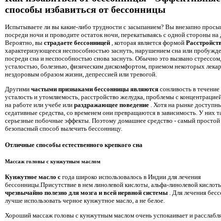
способы избавиться от бессонницы
Испытываете ли вы какие-либо трудности с засыпанием? Вы внезапно просы
посреди ночи и проводите остаток ночи, перекатываясь с одной стороны на
Вероятно, вы
страдаете бессонницей
, которая является формой
Расстройст
характеризующееся неспособностью заснуть, нарушением сна или пробужд
посреди сна и неспособностью снова заснуть. Обычно это вызвано стрессом
усталостью, болезнью, физическим дискомфортом, приемом некоторых лекар
нездоровым образом жизни, депрессией или тревогой.
Другими
частыми признаками бессонницы являются
сонливость в течение 
усталость и утомляемость, расстройство желудка, проблемы с концентрацие
на работе или учебе или
раздражающее поведение
. Хотя на рынке доступн
седативные средства, со временем они превращаются в зависимость. У них т
серьезные побочные эффекты. Поэтому домашнее средство - самый простой
безопасный способ вылечить бессонницу.
Отличные способы естественного крепкого сна
Массаж головы с кунжутным маслом
Кунжутное масло с
года широко использовалось в Индии для лечения
бессонницы.Присутствие в нем линолевой кислоты, альфа-линолевой кислот
чрезвычайно полезно для мозга и всей нервной системы
. Для лечения бес
лучше использовать черное кунжутное масло, а не белое.
Хороший массаж головы с кунжутным маслом очень успокаивает и расслабля