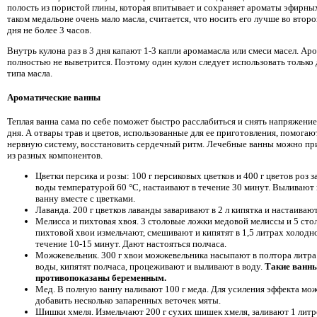
полость из пористой глины, которая впитывает и сохраняет ароматы эфирных
таком медальоне очень мало масла, считается, что носить его лучше во втор
дня не более 3 часов.
Внутрь кулона раз в 3 дня капают 1-3 капли аромамасла или смеси масел. Ар
полностью не выветрится. Поэтому один кулон следует использовать только 
типа масла.
Ароматические ванны
Теплая ванна сама по себе поможет быстро расслабиться и снять напряжени
дня. А отвары трав и цветов, использованные для ее приготовления, помогаю
нервную систему, восстановить сердечный ритм. Лечебные ванны можно пр
из разных компонентов.
Цветки персика и розы: 100 г персиковых цветков и 400 г цветов роз з
воды температурой 60 °С, настаивают в течение 30 минут. Выливают 
ванну вместе с цветками.
Лаванда. 200 г цветков лаванды заваривают в 2 л кипятка и настаиваю
Мелисса и пихтовая хвоя. 3 столовые ложки медовой мелиссы и 5 ст
пихтовой хвои измельчают, смешивают и кипятят в 1,5 литрах холодн
течение 10-15 минут. Дают настояться полчаса.
Можжевельник. 300 г хвои можжевельника насыпают в полтора литр
воды, кипятят полчаса, процеживают и выливают в воду.
Такие ванн
противопоказаны беременным.
Мед. В полную ванну наливают 100 г меда. Для усиления эффекта мо
добавить несколько запаренных веточек мяты.
Шишки хмеля. Измельчают 200 г сухих шишек хмеля, заливают 1 лит