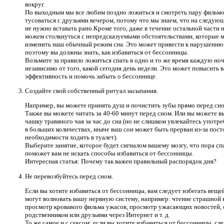
вокруг.
По выходным мы все любим поздно ложиться и смотреть пару фильмо
тусоваться с друзьями вечером, потому что мы знаем, что на следую
не нужно вставать рано.Кроме того, даже в течение остальной части 
можем столкнуться с непредсказуемыми обстоятельствами, которые 
изменить наш обычный режим сна. Это может привести к нарушению 
поэтому вы должны знать, как избавиться от бессонницы.
Возьмите за правило ложиться спать в одно и то же время каждую ноч
независимо от того, какой сегодня день недели. Это может повысить 
эффективность и помочь забыть о бессоннице.
Создайте свой собственный ритуал засыпания.
Например, вы можете принять душ и почистить зубы прямо перед сно
Также вы можете читать за 40-60 минут перед сном. Или вы можете в
чашку травяного чая за час до сна (но не слишком увлекайтесь употр
в больших количествах, иначе ваш сон может быть прерван из-за пос
необходимости ходить в туалет).
Выберите занятие, которое будет сигналом вашему мозгу, что пора спа
поможет вам не искать способы избавиться от бессонницы.
Интересная статья: Почему так важен правильный распорядок дня?
Не перевозбуйтесь перед сном.
Если вы хотите избавиться от бессонницы, вам следует избегать веще
могут волновать вашу нервную систему, например: чтение страшной 
просмотр кровавого фильма ужасов, просмотр ужасающих новостей, 
родственником или друзьями через Интернет и т. д.
То же самое и с сексом: если вы хотите избавиться от бессонницы, сл