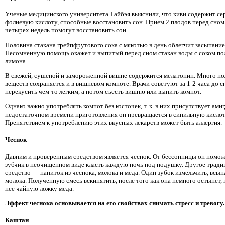
Ученые медицинского университета Тайбэя выяснили, что киви содержит се
фолиевую кислоту, способные восстановить сон. Прием 2 плодов перед сном
четырех недель помогут восстановить сон.
Половина стакана грейпфрутового сока с мякотью в день облегчит засыпание
Несомненную помощь окажет и выпитый перед сном стакан воды с соком по
лимона.
В свежей, сушеной и замороженной вишне содержится мелатонин. Много п
веществ сохраняется и в вишневом компоте. Врачи советуют за 1-2 часа до с
перекусить чем-то легким, а потом съесть вишню или выпить компот.
Однако важно употреблять компот без косточек, т. к. в них присутствует ами
недостаточном времени приготовления он превращается в синильную кислот
Препятствием к употреблению этих вкусных лекарств может быть аллергия.
Чеснок
Давним и проверенным средством является чеснок. От бессонницы он поможе
зубчик в неочищенном виде класть каждую ночь под подушку. Другое трад
средство — напиток из чеснока, молока и меда. Один зубок измельчить, всыпа
молока. Полученную смесь вскипятить, после того как она немного остынет,
нее чайную ложку меда.
Эффект чеснока основывается на его свойствах снимать стресс и тревогу.
Каштан