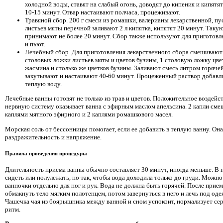
холодной воды, ставят на слабый огонь, доводят до кипения и кипятят
10-15 минут. Отвар настаивают полчаса, процеживают.
Травяной сбор. 200 г смеси из ромашки, валерианы лекарственной, п
листьев мяты перечной заливают 2 л кипятка, кипятят 20 минут. Таку
принимают не более 20 минут. Сбор также используют для приготовл
и пьют.
Лечебный сбор. Для приготовления лекарственного сбора смешивают 
столовых ложки листьев мяты и цветов бузины, 1 столовую ложку цве
жасмина и столько же цветков бузины. Заливают смесь литром горячей
закутывают и настаивают 40-60 минут. Процеженный раствор добавл
теплую воду.
Лечебные ванны готовят не только из трав и цветов. Положительное воздейст
нервную систему оказывает ванна с эфирным маслом апельсина. 2 капли сме
каплями мятного эфирного и 2 каплями ромашкового масел.
Морская соль от бессонницы помогает, если ее добавить в теплую ванну. Он
раздражительность и напряжение.
Правила проведения процедуры
Длительность приема ванны обычно составляет 30 минут, иногда меньше. В 
сидеть или полулежать, но так, чтобы вода доходила только до груди. Можно
ванночки отдельно для ног и рук. Вода не должна быть горячей. После прием
обмакнуть тело мягким полотенцем, потом завернуться в него и лечь под оде
Чашечка чая из боярышника между ванной и сном успокоит, нормализует с
ритм.