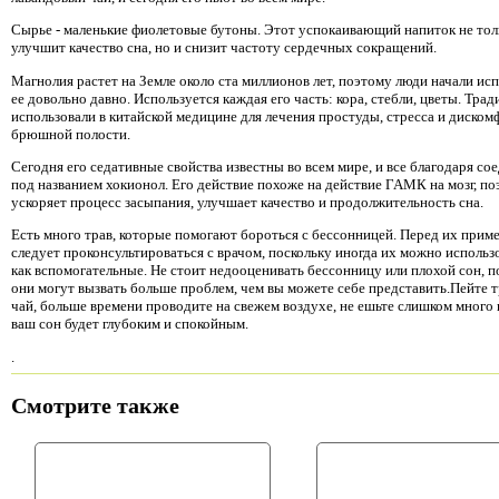
Сырье - маленькие фиолетовые бутоны. Этот успокаивающий напиток не тол
улучшит качество сна, но и снизит частоту сердечных сокращений.
Магнолия растет на Земле около ста миллионов лет, поэтому люди начали ис
ее довольно давно. Используется каждая его часть: кора, стебли, цветы. Тра
использовали в китайской медицине для лечения простуды, стресса и диском
брюшной полости.
Сегодня его седативные свойства известны во всем мире, и все благодаря с
под названием хокионол. Его действие похоже на действие ГАМК на мозг, по
ускоряет процесс засыпания, улучшает качество и продолжительность сна.
Есть много трав, которые помогают бороться с бессонницей. Перед их прим
следует проконсультироваться с врачом, поскольку иногда их можно использ
как вспомогательные. Не стоит недооценивать бессонницу или плохой сон, п
они могут вызвать больше проблем, чем вы можете себе представить.Пейте 
чай, больше времени проводите на свежем воздухе, не ешьте слишком много н
ваш сон будет глубоким и спокойным.
.
Смотрите также