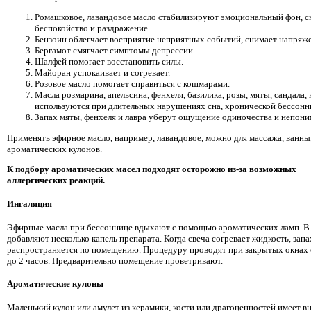
Ромашковое, лавандовое масло стабилизируют эмоциональный фон, 
беспокойство и раздражение.
Бензоин облегчает восприятие неприятных событий, снимает напряж
Бергамот смягчает симптомы депрессии.
Шалфей помогает восстановить силы.
Майоран успокаивает и согревает.
Розовое масло помогает справиться с кошмарами.
Масла розмарина, апельсина, фенхеля, базилика, розы, мяты, сандала,
используются при длительных нарушениях сна, хронической бессонн
Запах мяты, фенхеля и лавра уберут ощущение одиночества и непони
Применять эфирное масло, например, лавандовое, можно для массажа, ванны,
ароматических кулонов.
К подбору ароматических масел подходят осторожно из-за возможных
аллергических реакций.
Ингаляция
Эфирные масла при бессоннице вдыхают с помощью ароматических ламп. В
добавляют несколько капель препарата. Когда свеча согревает жидкость, запа
распространяется по помещению. Процедуру проводят при закрытых окнах 
до 2 часов. Предварительно помещение проветривают.
Ароматические кулоны
Маленький кулон или амулет из керамики, кости или драгоценностей имеет в