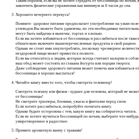
Таким образом, если вы не хотите страдать от бессонницы по ночам,
закончить физические упражнения как минимум за 6 часов до сна.
Хорошего вечернего перекуса!
Помните: здоровое питание предполагает употребление на ужин пол
углеводов.Вы можете быть удивлены, но эти необходимые питательн
могут быть найдены в выпечке, тортах и ​​хлопьях.
Если вы хотите избавиться от бессонницы и расслабиться после тяжел
обязательно включите вышеперечисленные продукты в свой рацион.
Однако не стоит ими злоупотреблять, поскольку чрезмерное количест
нездоровой пищи может привести к полноте.
Если вы относитесь к людям, которые всегда считают калории и собл
ваш обед может состоять из стакана йогурта или порции творога.
Даже соблюдение здорового питания может помочь вам избавиться о
бессонницы и хорошо выспаться!
Читайте книгу вместо того, чтобы смотреть телевизор!
Смотреть телешоу или фильм - худшее для человека, который не може
от бессонницы!
Не смотрите триллеры, боевики, ужасы и фантазии перед сном.
Если хотите расслабиться, попробуйте почитать книгу.
Однако будьте осторожны с тем, какую книгу вы собираетесь читать.
Если не хотите мучиться бессонницей по ночам, выберите что-нибудь
умиротворенное и радостное.
Примите ароматную ванну с травами!