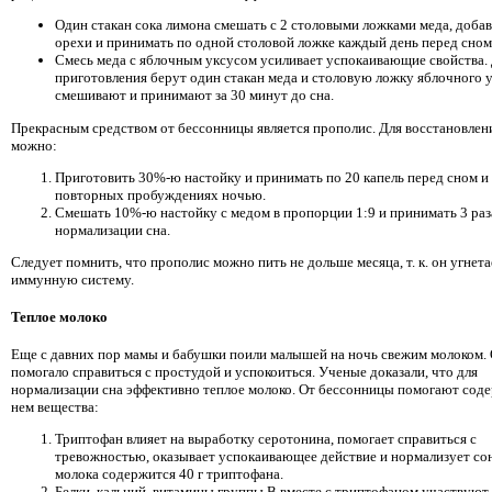
Один стакан сока лимона смешать с 2 столовыми ложками меда, добав
орехи и принимать по одной столовой ложке каждый день перед сном
Смесь меда с яблочным уксусом усиливает успокаивающие свойства.
приготовления берут один стакан меда и столовую ложку яблочного у
смешивают и принимают за 30 минут до сна.
Прекрасным средством от бессонницы является прополис. Для восстановлен
можно:
Приготовить 30%-ю настойку и принимать по 20 капель перед сном и
повторных пробуждениях ночью.
Смешать 10%-ю настойку с медом в пропорции 1:9 и принимать 3 раза
нормализации сна.
Следует помнить, что прополис можно пить не дольше месяца, т. к. он угнета
иммунную систему.
Теплое молоко
Еще с давних пор мамы и бабушки поили малышей на ночь свежим молоком.
помогало справиться с простудой и успокоиться. Ученые доказали, что для
нормализации сна эффективно теплое молоко. От бессонницы помогают сод
нем вещества:
Триптофан влияет на выработку серотонина, помогает справиться с
тревожностью, оказывает успокаивающее действие и нормализует сон
молока содержится 40 г триптофана.
Белки, кальций, витамины группы В вместе с триптофаном участвуют 