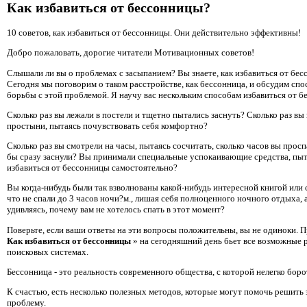
Как избавиться от бессонницы?
10 советов, как избавиться от бессонницы. Они действительно эффективны!
Добро пожаловать, дорогие читатели Мотивационных советов!
Слышали ли вы о проблемах с засыпанием? Вы знаете, как избавиться от бе
Сегодня мы поговорим о таком расстройстве, как бессонница, и обсудим сп
борьбы с этой проблемой. Я научу вас нескольким способам избавиться от б
Сколько раз вы лежали в постели и тщетно пытались заснуть? Сколько раз вы
простыни, пытаясь почувствовать себя комфортно?
Сколько раз вы смотрели на часы, пытаясь сосчитать, сколько часов вы просп
бы сразу заснули? Вы принимали специальные успокаивающие средства, пыт
избавиться от бессонницы самостоятельно?
Вы когда-нибудь были так взволнованы какой-нибудь интересной книгой или 
что не спали до 3 часов ночи?м., лишая себя полноценного ночного отдыха, 
удивляясь, почему вам не хотелось спать в этот момент?
Поверьте, если ваши ответы на эти вопросы положительны, вы не одиноки. 
Как избавиться от бессонницы
» на сегодняшний день бьет все возможные 
поисковых системах.
Бессонница - это реальность современного общества, с которой нелегко боро
К счастью, есть несколько полезных методов, которые могут помочь решить 
проблему.