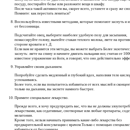
посуду, постирайте белье или разложите вещи в шкафу.
После часа такой активности вы, скорее всего, устанете и сразу же сно
Помните: как перестать лениться?
Воспользуйтесь известными методами, которые помогают заснуть и и
от бессонницы.
Подсчитайте овец, выберите наиболее удобную позу для засыпания,
помассируйте голову, выпейте стакан теплого молока, лягте на прот
стороне кровати и т. Д.
Если вам не нравятся эти методы, вы можете выбрать Более экзотиче
заснуть: лягте на спину и начните двигать пальцами ног, считая от 100
известное упражнение из йоги, и говорят, что оно действительно эфф
Управляйте своим дыханием.
Попробуйте сделать медленный и глубокий вдох, наполняя тело кисл
успокаиваясь.
Более того, если вы попытаетесь избавиться от всех мыслей и сконце
только на дыхании, вы заснете намного быстрее.
Примите специальное лекарство.
Прежде всего, я хочу предупредить вас, что вы не должны злоупотре
лекарствами, как седативные, снотворные или любые препараты, со
мелатонин.
Кроме того, нельзя начинать принимать какие-либо лекарства без
предварительной консультации с врачом.Только с помощью специали
избавиться от бессонницы.