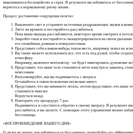
накопившееся беспокойство и страх. В результате вы избавитесь от бессонни
вернетесь к нормальному ритму жизни.
Процесс достижения «ощущения полета»:
Выключите свет и устраните источники раздражающих звуков в комна
Лягте на кровать и постарайтесь расслабиться.
Пока ваши мышцы расслабляются, некоторое время смотрите в потоло
Закройте глаза и постарайтесь сконцентрироваться на своем дыхании 
его спокойным, ровным и поверхностным.
Представьте себя в каком-нибудь тихом месте, например лежал на зеле
Вы также можете использовать все, что есть под рукой, чтобы созда
атмосферу.
Например, включите вентилятор - он будет имитировать дуновение ве
Представьте, что ваше тело становится легче изнутри и, наконец, стан
невесомым.
Визуализируйте, как вы поднимаетесь с матраса.
Оставайтесь в таком положении несколько минут.
Представьте, что вы начинаете летать; потом представьте, что ваше т
становится тяжелее.
Вернуться назад.
Повторить эту процедуру 7 раз.
Поднимитесь и спуститесь обратно к своему матрасу. В результате ва
расслабится, и вы заснете. С помощью этого упражнения можно избав
бессонницы.
«ВОСПРОИЗВЕДЕНИЕ ВАШЕГО ДНЯ»
Если вы не знаете, как избавиться от бессонницы, попробуйте эту эффектив