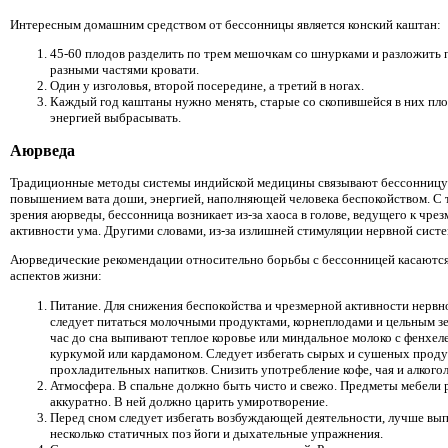
Интересным домашним средством от бессонницы является конский каштан:
45-60 плодов разделить по трем мешочкам со шнурками и разложить 
разными частями кровати.
Один у изголовья, второй посередине, а третий в ногах.
Каждый год каштаны нужно менять, старые со скопившейся в них пл
энергией выбрасывать.
Аюрведа
Традиционные методы системы индийской медицины связывают бессонницу
повышением вата доши, энергией, наполняющей человека беспокойством. С 
зрения аюрведы, бессонница возникает из-за хаоса в голове, ведущего к чре
активности ума. Другими словами, из-за излишней стимуляции нервной сист
Аюрведические рекомендации относительно борьбы с бессонницей касаютс
аспектов жизни:
Питание. Для снижения беспокойства и чрезмерной активности нервн
следует питаться молочными продуктами, корнеплодами и цельным зе
час до сна выпивают теплое коровье или миндальное молоко с фенхел
куркумой или кардамоном. Следует избегать сырых и сушеных проду
прохладительных напитков. Снизить употребление кофе, чая и алкогол
Атмосфера. В спальне должно быть чисто и свежо. Предметы мебели 
аккуратно. В ней должно царить умиротворение.
Перед сном следует избегать возбуждающей деятельности, лучше вы
несколько статичных поз йоги и дыхательные упражнения.