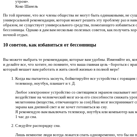
утром».
Коко Шанель
По той причине, что все члены общества не могут быть одинаковыми, не су
универсальной рекомендации, которая может решить эту проблему раз и нав
образом, не существует универсального средства, помогающего избавиться 
бессонницы. Однако я дам вам несколько полезных советов, как получить хо
ночной отдых.
10 советов, как избавиться от бессонницы
Вы можете выбрать те рекомендации, которые вам удобны. Изменяйте их, к
и делайте все, что хотите, но помните, что ваша главная цель - бороться с вра
который мешает вам работать и жить своей жизнью в полной мере!
Когда вы пытаетесь заснуть, бойкотируйте все устройства с горящим 
телевизор, ноутбук, планшет и т. Д.
Любое электронное устройство со светящимся экраном оказывает не
воздействие на человеческий мозг из-за его способности снижать уро
мелатонина (вещества, отвечающего за сон).Наш мозг воспринимает с
экрана как дневной свет и не хочет готовиться ко сну.
Я рекомендую вам выключать телевизор, ноутбук или компьютер как 
1 час до сна.
Следуйте распорядку сна.
Лишь немногие люди всегда ложатся спать одновременно, что бы ни 