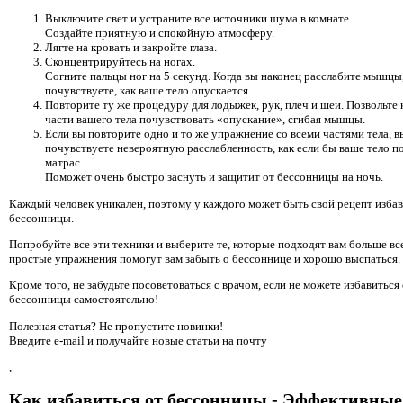
Выключите свет и устраните все источники шума в комнате.
Создайте приятную и спокойную атмосферу.
Лягте на кровать и закройте глаза.
Сконцентрируйтесь на ногах.
Согните пальцы ног на 5 секунд. Когда вы наконец расслабите мышцы
почувствуете, как ваше тело опускается.
Повторите ту же процедуру для лодыжек, рук, плеч и шеи. Позвольте
части вашего тела почувствовать «опускание», сгибая мышцы.
Если вы повторите одно и то же упражнение со всеми частями тела, в
почувствуете невероятную расслабленность, как если бы ваше тело п
матрас.
Поможет очень быстро заснуть и защитит от бессонницы на ночь.
Каждый человек уникален, поэтому у каждого может быть свой рецепт избав
бессонницы.
Попробуйте все эти техники и выберите те, которые подходят вам больше вс
простые упражнения помогут вам забыть о бессоннице и хорошо выспаться.
Кроме того, не забудьте посоветоваться с врачом, если не можете избавиться
бессонницы самостоятельно!
Полезная статья? Не пропустите новинки!
Введите e-mail и получайте новые статьи на почту
,
Как избавиться от бессонницы - Эффективные