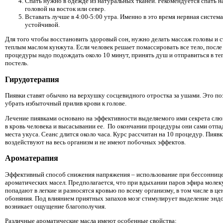
Спать нужно в одежде из натуральных тканей. Рекомендуется спать н
головой на восток или север.
Вставать лучше в 4:00-5:00 утра. Именно в это время нервная систем
устойчивой.
Для того чтобы восстановить здоровый сон, нужно делать массаж головы и с
теплым маслом кунжута. Если человек решает помассировать все тело, посл
процедуры надо подождать около 10 минут, принять душ и отправиться в т
постель.
Гирудотерапия
Пиявки ставят обычно на верхушку сосцевидного отростка за ушами. Это по
убрать избыточный прилив крови к голове.
Лечение пиявками основано на эффективности выделяемого ими секрета сл
в кровь человека и высасывании ее. По окончании процедуры они сами отпа
места укуса. Сеанс длится около часа. Курс рассчитан на 10 процедур. Пияв
воздействуют на весь организм и не имеют побочных эффектов.
Ароматерапия
Эффективный способ снижения напряжения – использование при бессонниц
ароматических масел. Предполагается, что при вдыхании паров эфира молек
попадают в легкие и разносятся кровью по всему организму, в том числе в це
обоняния. Под влиянием приятных запахов мозг стимулирует выделение энд
возникает ощущение благополучия.
Различные ароматические масла имеют особенные свойства: