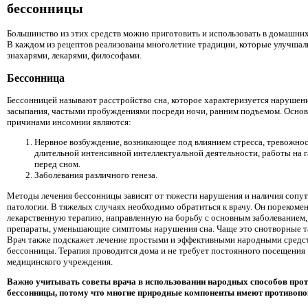
бессонницы
Большинство из этих средств можно приготовить и использовать в домашних
В каждом из рецептов реализованы многолетние традиции, которые улучшал
знахарями, лекарями, философами.
Бессонница
Бессонницей называют расстройство сна, которое характеризуется нарушен
засыпания, частыми пробуждениями посреди ночи, ранним подъемом. Осно
причинами инсомнии являются:
Нервное возбуждение, возникающее под влиянием стресса, тревожнос
длительной интенсивной интеллектуальной деятельности, работы на 
перед сном.
Заболевания различного генеза.
Методы лечения бессонницы зависят от тяжести нарушения и наличия соп
патологии. В тяжелых случаях необходимо обратиться к врачу. Он порекоме
лекарственную терапию, направленную на борьбу с основным заболеванием,
препараты, уменьшающие симптомы нарушения сна. Чаще это снотворные т
Врач также подскажет лечение простыми и эффективными народными средс
бессонницы. Терапия проводится дома и не требует постоянного посещения
медицинского учреждения.
Важно учитывать советы врача в использовании народных способов про
бессонницы, потому что многие природные компоненты имеют противопо