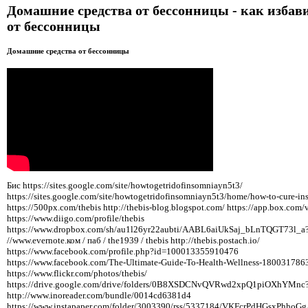
Домашние средства от бессонницы - как избав
от бессонницы
Домашние средства от бессонницы
Бис https://sites.google.com/site/howtogetridofinsomniayn5t3/
https://sites.google.com/site/howtogetridofinsomniayn5t3/home/how-to-cure-i
https://500px.com/thebis http://thebis-blog.blogspot.com/ https://app.box.com/
https://www.diigo.com/profile/thebis
https://www.dropbox.com/sh/au1l26yr22aubti/AABL6aiUkSaj_bLnTQGT73l_a?d
//www.evernote.ком / паб / the1939 / thebis http://thebis.postach.io/
https://www.facebook.com/profile.php?id=100013355910476
https://www.facebook.com/The-Ultimate-Guide-To-Health-Wellness-18003178
https://www.flickr.com/photos/thebis/
https://drive.google.com/drive/folders/0B8XSDCNvQVRwd2xpQ1piOXhYMnc?
http://www.inoreader.com/bundle/0014cd6381d4
https://www.instapaper.com/folder/3003390/rss/5337184/VKFcrPdHGsxPhho