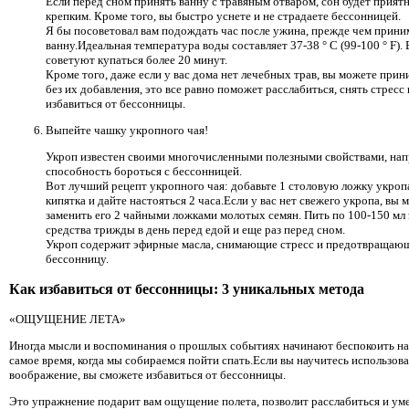
Если перед сном принять ванну с травяным отваром, сон будет прият
крепким. Кроме того, вы быстро уснете и не страдаете бессонницей.
Я бы посоветовал вам подождать час после ужина, прежде чем прини
ванну.Идеальная температура воды составляет 37-38 ° C (99-100 ° F).
советуют купаться более 20 минут.
Кроме того, даже если у вас дома нет лечебных трав, вы можете прин
без их добавления, это все равно поможет расслабиться, снять стресс 
избавиться от бессонницы.
Выпейте чашку укропного чая!
Укроп известен своими многочисленными полезными свойствами, нап
способность бороться с бессонницей.
Вот лучший рецепт укропного чая: добавьте 1 столовую ложку укропа
кипятка и дайте настояться 2 часа.Если у вас нет свежего укропа, вы 
заменить его 2 чайными ложками молотых семян. Пить по 100-150 мл 
средства трижды в день перед едой и еще раз перед сном.
Укроп содержит эфирные масла, снимающие стресс и предотвращаю
бессонницу.
Как избавиться от бессонницы: 3 уникальных метода
«ОЩУЩЕНИЕ ЛЕТА»
Иногда мысли и воспоминания о прошлых событиях начинают беспокоить нас
самое время, когда мы собираемся пойти спать.Если вы научитесь использова
воображение, вы сможете избавиться от бессонницы.
Это упражнение подарит вам ощущение полета, позволит расслабиться и у