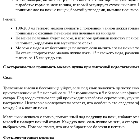
выработке гормона мелатонина, который регулирует суточный ритм.
принимаемое на ночь с пищей, богатой углеводами, вызывает сонливо
Рецепт:
100-200 мл теплого молока смешать с половиной чайной ложки топлен
принимать с овсяным печеньем или печеньем из миндаля.
Не менее полезным будет молоко, в которое добавили щепотку прянос
например, кардамона или мускатного ореха.
Молоко с медом от бессонницы поможет, если выпить его на ночь в те
На стакан подогретого молока нужно взять 15 г свежего меда, размеш
выпить за 15 минут до сна.
С осторожностью принимать молоко нужно при лактозной недостаточност
Соль
Тревожные мысли и бессонница уйдут, если под язык положить щепотку сме
приготовленной из 5 г морской соли, 25 г коричневого и 5 г белого нерафин
сахара. Под воздействием специй происходит выработка серотонина, улуч
настроение. Некоторые исследователи говорят, что особенно это средство 
между 2 и 4 часами ночи.
Маленький мешочек с солью, положенный под подушку на ночь, избавит от 
мыслей и наладит ночной отдых. Каждую ночь соль нужно менять, а старую
выбрасывать. Поверье гласит, что она забирает все болезни и негатив.
Фруктово-ягодные рецепты