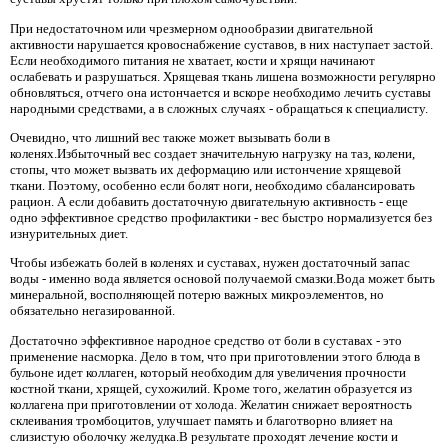
При недостаточном или чрезмерном однообразии двигательной
активности нарушается кровоснабжение суставов, в них наступает застой.
Если необходимого питания не хватает, кости и хрящи начинают
ослабевать и разрушаться. Хрящевая ткань лишена возможности регулярно
обновляться, отчего она истончается и вскоре необходимо лечить суставы
народными средствами, а в сложных случаях - обращаться к специалисту.
Очевидно, что лишний вес также может вызывать боли в
коленях.Избыточный вес создает значительную нагрузку на таз, колени,
стопы, что может вызвать их деформацию или истончение хрящевой
ткани. Поэтому, особенно если болят ноги, необходимо сбалансировать
рацион. А если добавить достаточную двигательную активность - еще
одно эффективное средство профилактики - вес быстро нормализуется без
изнурительных диет.
Чтобы избежать болей в коленях и суставах, нужен достаточный запас
воды - именно вода является основой получаемой смазки.Вода может быть
минеральной, восполняющей потерю важных микроэлементов, но
обязательно негазированной.
Достаточно эффективное народное средство от боли в суставах - это
применение насморка. Дело в том, что при приготовлении этого блюда в
бульоне идет коллаген, который необходим для увеличения прочности
костной ткани, хрящей, сухожилий. Кроме того, желатин образуется из
коллагена при приготовлении от холода. Желатин снижает вероятность
склеивания тромбоцитов, улучшает память и благотворно влияет на
слизистую оболочку желудка.В результате проходят лечение кости и