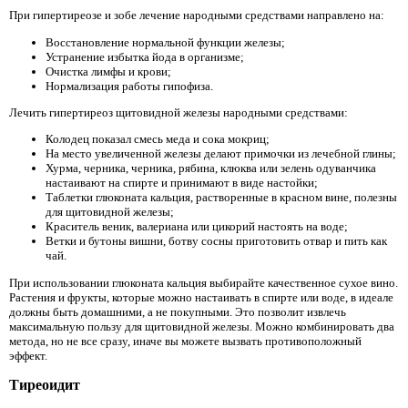
При гипертиреозе и зобе лечение народными средствами направлено на:
Восстановление нормальной функции железы;
Устранение избытка йода в организме;
Очистка лимфы и крови;
Нормализация работы гипофиза.
Лечить гипертиреоз щитовидной железы народными средствами:
Колодец показал смесь меда и сока мокриц;
На место увеличенной железы делают примочки из лечебной глины;
Хурма, черника, черника, рябина, клюква или зелень одуванчика
настаивают на спирте и принимают в виде настойки;
Таблетки глюконата кальция, растворенные в красном вине, полезны
для щитовидной железы;
Краситель веник, валериана или цикорий настоять на воде;
Ветки и бутоны вишни, ботву сосны приготовить отвар и пить как
чай.
При использовании глюконата кальция выбирайте качественное сухое вино.
Растения и фрукты, которые можно настаивать в спирте или воде, в идеале
должны быть домашними, а не покупными. Это позволит извлечь
максимальную пользу для щитовидной железы. Можно комбинировать два
метода, но не все сразу, иначе вы можете вызвать противоположный
эффект.
Тиреоидит