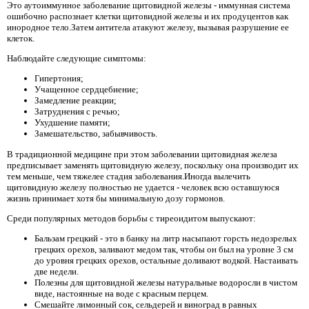
Это аутоиммунное заболевание щитовидной железы - иммунная система
ошибочно распознает клетки щитовидной железы и их продуцентов как
инородное тело.Затем антитела атакуют железу, вызывая разрушение ее
клеток.
Наблюдайте следующие симптомы:
Гипертония;
Учащенное сердцебиение;
Замедление реакции;
Затруднения с речью;
Ухудшение памяти;
Замешательство, забывчивость.
В традиционной медицине при этом заболевании щитовидная железа
предписывает заменять щитовидную железу, поскольку она производит их
тем меньше, чем тяжелее стадия заболевания.Иногда вылечить
щитовидную железу полностью не удается - человек всю оставшуюся
жизнь принимает хотя бы минимальную дозу гормонов.
Среди популярных методов борьбы с тиреоидитом выпускают:
Бальзам грецкий - это в банку на литр насыпают горсть недозрелых
грецких орехов, заливают медом так, чтобы он был на уровне 3 см
до уровня грецких орехов, остальные доливают водкой. Настаивать
две недели.
Полезны для щитовидной железы натуральные водоросли в чистом
виде, настоянные на воде с красным перцем.
Смешайте лимонный сок, сельдерей и виноград в равных