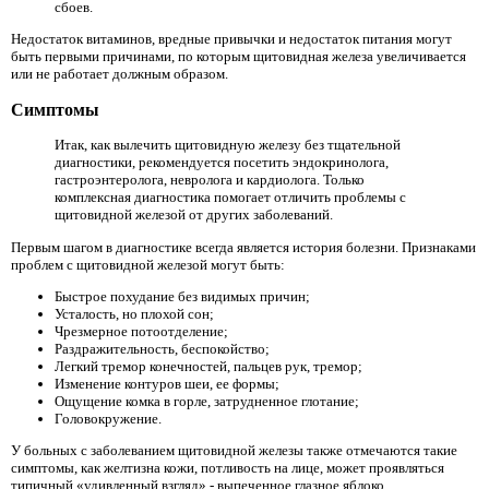
сбоев.
Недостаток витаминов, вредные привычки и недостаток питания могут
быть первыми причинами, по которым щитовидная железа увеличивается
или не работает должным образом.
Симптомы
Итак, как вылечить щитовидную железу без тщательной
диагностики, рекомендуется посетить эндокринолога,
гастроэнтеролога, невролога и кардиолога. Только
комплексная диагностика помогает отличить проблемы с
щитовидной железой от других заболеваний.
Первым шагом в диагностике всегда является история болезни. Признаками
проблем с щитовидной железой могут быть:
Быстрое похудание без видимых причин;
Усталость, но плохой сон;
Чрезмерное потоотделение;
Раздражительность, беспокойство;
Легкий тремор конечностей, пальцев рук, тремор;
Изменение контуров шеи, ее формы;
Ощущение комка в горле, затрудненное глотание;
Головокружение.
У больных с заболеванием щитовидной железы также отмечаются такие
симптомы, как желтизна кожи, потливость на лице, может проявляться
типичный «удивленный взгляд» - выпеченное глазное яблоко.