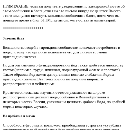
ПРИМЕЧАНИЕ: если вы получаете уведомление по электронной почте об
этом сообщении в блоге, ответ на это письмо никуда не денется.Вместо
этого вам нужно щелкнуть заголовок сообщения в блоге, после чего вы
попадете прямо в блог STTM, где вы сможете оставить комментарий.
********************
Значение йода
Большинство людей в тироидном сообществе понимают потребность в
йоде, потому что организм использует его для синтеза гормона
щитовидной железы.
Но для оптимального функционирования йод также требуется множеству
клеток (например, груди, яичникам, поджелудочной железе и простате).
Таким образом, йод важен для организма помимо снабжения йодом
щитовидной железы.Эта точка зрения не получила широкого
распространения в мейнстриме.
Кроме того, несколько научных отчетов указывают на широко
распространенный дефицит йода, особенно в Великобритании и
некоторых частях России, указывая на ценность добавок йода, по крайней
мере, в некоторых случаях.
Но проблема и вызов
Способность фторида и, возможно, преобладания эстрогена усугублять
дисфункциональный метаболизм йода требует пристального внимания.