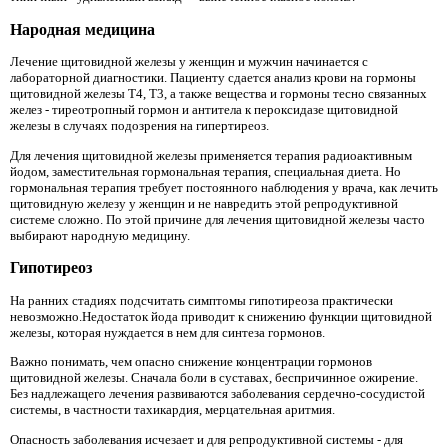
Народная медицина
Лечение щитовидной железы у женщин и мужчин начинается с
лабораторной диагностики. Пациенту сдается анализ крови на гормоны
щитовидной железы Т4, Т3, а также вещества и гормоны тесно связанных
желез - тиреотропный гормон и антитела к пероксидазе щитовидной
железы в случаях подозрения на гипертиреоз.
Для лечения щитовидной железы применяется терапия радиоактивным
йодом, заместительная гормональная терапия, специальная диета. Но
гормональная терапия требует постоянного наблюдения у врача, как лечить
щитовидную железу у женщин и не навредить этой репродуктивной
системе сложно. По этой причине для лечения щитовидной железы часто
выбирают народную медицину.
Гипотиреоз
На ранних стадиях подсчитать симптомы гипотиреоза практически
невозможно.Недостаток йода приводит к снижению функции щитовидной
железы, которая нуждается в нем для синтеза гормонов.
Важно понимать, чем опасно снижение концентрации гормонов
щитовидной железы. Сначала боли в суставах, беспричинное ожирение.
Без надлежащего лечения развиваются заболевания сердечно-сосудистой
системы, в частности тахикардия, мерцательная аритмия.
Опасность заболевания исчезает и для репродуктивной системы - для