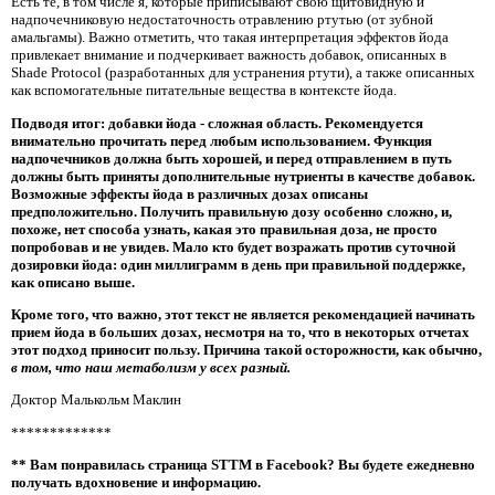
Есть те, в том числе я, которые приписывают свою щитовидную и
надпочечниковую недостаточность отравлению ртутью (от зубной
амальгамы). Важно отметить, что такая интерпретация эффектов йода
привлекает внимание и подчеркивает важность добавок, описанных в
Shade Protocol (разработанных для устранения ртути), а также описанных
как вспомогательные питательные вещества в контексте йода.
Подводя итог: добавки йода - сложная область. Рекомендуется
внимательно прочитать перед любым использованием. Функция
надпочечников должна быть хорошей, и перед отправлением в путь
должны быть приняты дополнительные нутриенты в качестве добавок.
Возможные эффекты йода в различных дозах описаны
предположительно. Получить правильную дозу особенно сложно, и,
похоже, нет способа узнать, какая это правильная доза, не просто
попробовав и не увидев. Мало кто будет возражать против суточной
дозировки йода: один миллиграмм в день при правильной поддержке,
как описано выше.
Кроме того, что важно, этот текст не является рекомендацией начинать
прием йода в больших дозах, несмотря на то, что в некоторых отчетах
этот подход приносит пользу. Причина такой осторожности, как обычно,
в том, что наш метаболизм у всех разный.
Доктор Малькольм Маклин
*************
** Вам понравилась страница STTM в Facebook? Вы будете ежедневно
получать вдохновение и информацию.