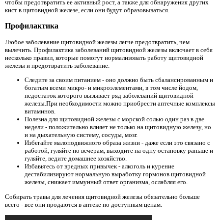
чтобы предотвратить ее активный рост, а также для обнаружения других
кист в щитовидной железе, если они будут образовываться.
Профилактика
Любое заболевание щитовидной железы легче предотвратить, чем
вылечить. Профилактика заболеваний щитовидной железы включает в себя
несколько правил, которые помогут нормализовать работу щитовидной
железы и предотвратить заболевание.
Следите за своим питанием - оно должно быть сбалансированным и
богатым всеми микро- и микроэлементами, в том числе йодом,
недостаток которого вызывает ряд заболеваний щитовидной
железы.При необходимости можно приобрести аптечные комплексы
витаминов.
Полезна для щитовидной железы с морской солью один раз в две
недели - положительно влияет не только на щитовидную железу, но
и на дыхательную систему, сосуды, мозг.
Избегайте малоподвижного образа жизни - даже если это связано с
работой, гуляйте по вечерам, выходите на одну остановку раньше и
гуляйте, ведите домашнее хозяйство.
Избавьтесь от вредных привычек - алкоголь и курение
дестабилизируют нормальную выработку гормонов щитовидной
железы, снижает иммунный ответ организма, ослабляя его.
Собирать травы для лечения щитовидной железы обязательно больше
всего - все они продаются в аптеке по доступным ценам.