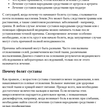
Лечение суставов народными средствами от артроза и артрита
Лечение суставов народными средствами при подагре
С ситуацией, когда почему-то начинают болеть суставы, сталкивается
почти половина населения Земли.Это может быть следствием травмы или
растяжения, а также симптомом различных заболеваний - например,
гриппа. В любом случае лечение суставов народными средствами или с
помощью официальной медицины можно начинать только после
установления точной причины. Своевременное лечение особенно
необходимо, если есть хруст или начало болеть, ведь запущенные случаи
могут стать причиной полной неподвижности.
Причины заболеваний могут быть разными. Часто они вызваны
отложениями солей, размягчением костной ткани, различными
воспалениями.Диагноз ставится на основании результатов медицинского
обследования и лабораторных исследований, только после этого
назначается лечение.
Почему болят суставы
Как правило, с возрастом суставы становятся менее подвижными, в них
накапливаются солевые отложения. Большое значение для здоровья
костной ткани и хрящей имеет питание. Прежде всего, вам необходимо
достаточное количество кальция и магния. Если нехватка этих
микроэлементов ощущается длительное время, с повышенным
дискомфортом, например, когда возникает боль в коленях при сгибании,
необходимо найти способ лечения суставов народными средствами с
целью профилактики.