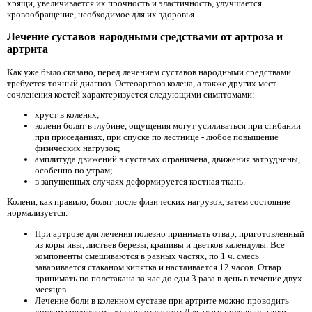
хрящи, увеличивается их прочность и эластичность, улучшается
кровообращение, необходимое для их здоровья.
Лечение суставов народными средствами от артроза и
артрита
Как уже было сказано, перед лечением суставов народными средствами
требуется точный диагноз. Остеоартроз колена, а также других мест
сочленения костей характеризуется следующими симптомами:
хруст в коленях;
колени болят в глубине, ощущения могут усиливаться при сгибании
при приседаниях, при спуске по лестнице - любое повышение
физических нагрузок;
амплитуда движений в суставах ограничена, движения затруднены,
особенно по утрам;
в запущенных случаях деформируется костная ткань.
Колени, как правило, болят после физических нагрузок, затем состояние
нормализуется.
При артрозе
для лечения полезно принимать отвар, приготовленный
из коры ивы, листьев березы, крапивы и цветков календулы. Все
компоненты смешиваются в равных частях, по 1 ч. смесь
заваривается стаканом кипятка и настаивается 12 часов. Отвар
принимать по полстакана за час до еды 3 раза в день в течение двух
месяцев.
Лечение боли в коленном суставе при артрите можно проводить
другим средством - лавровым листом.Для этого половину пачки