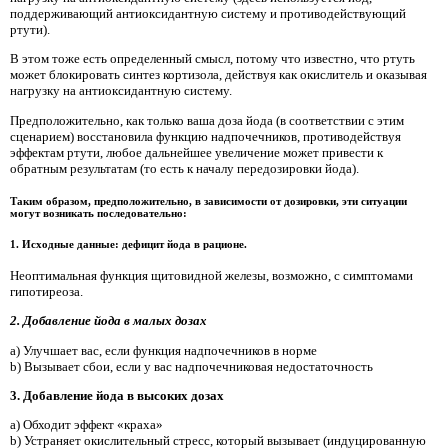
поддерживающий антиоксидантную систему и противодействующий
ртути).
В этом тоже есть определенный смысл, потому что известно, что ртуть
может блокировать синтез кортизола, действуя как окислитель и оказывая
нагрузку на антиоксидантную систему.
Предположительно, как только ваша доза йода (в соответствии с этим
сценарием) восстановила функцию надпочечников, противодействуя
эффектам ртути, любое дальнейшее увеличение может привести к
обратным результатам (то есть к началу передозировки йода).
Таким образом, предположительно, в зависимости от дозировки, эти ситуации
могут возникать последовательно:
1. Исходные данные: дефицит йода в рационе.
Неоптимальная функция щитовидной железы, возможно, с симптомами
гипотиреоза.
2. Добавление йода в малых дозах
a) Улучшает вас, если функция надпочечников в норме
b) Вызывает сбои, если у вас надпочечниковая недостаточность
3. Добавление йода в высоких дозах
a) Обходит эффект «краха»
b) Устраняет окислительный стресс, который вызывает (индуцированную