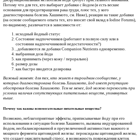
Потому что для тех, кто выбирает добавки с йодом (и есть веские
основания для предотвращения рака груди,
плюс
тех, у кого
диагностирована болезнь Хашимото, см. Ниже), реакция на такие добавки
(на основе сообщаемого опыта тех, кто вносит свой вклад в Iodine Forums),
по-видимому, различается в зависимости от:
исходный йодный статус
Состояние надпочечников (работают в полную силу или в
состоянии надпочечниковой недостаточности?)
, добавляются ли добавки Companion Nutrients одновременно.
выбранная доза йода
как принимать (через кожу / перорально)
размер дозы
как быстро вводится дозировка
Важный момент: для тех, кто живет в тироидном сообществе, у
которых диагностирована болезнь Хашимото, йод имеет репутацию
обострения болезни Хашимото. Тем не менее, йод можно переносить при
условии наличия сопутствующих питательных веществ, упомянутых
выше.
Почему так важны вспомогательные питательные вещества?
Возможно, неблагоприятные эффекты, приписываемые йоду при его
использовании в ситуации болезни Хашимото, вызваны индуцированной
йодом, несбалансированной и преувеличенной активностью важного и
мощного фермента щитовидной железы: пероксидазы щитовидной железы,
что создает окислительный стресс. и возможность повреждения клеток