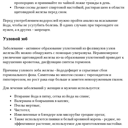
пропорциях и принимайте по чайной ложке трижды в день.
Почки сосны делают спиртовой настойкой, растирая шею в области
щитовидной железы перед сном.
Перед употреблением водорослей нужно пройти анализ на всасывание
йода, чтобы не усугубить болезнь. В одних случаях при тиреоидите он
нужен, а в других - запрещен.
Узловой зоб
Заболевание - активное образование уплотнений из фолликулов узлов
железы.Их можно обнаружить с помощью ультразвука. Неравномерное
увеличение щитовидной железы из-за образования уплотнений приводит к
нарушению кровотока, дисфункции синтеза гормонов.
Причины узлового зоба железы - йододефицит и серьезные сбои
гормонального фона. Симптомы во многом схожи с тиреоидитом и
гипотиреозом, но рост рака еще больше и заметен невооруженным глазом.
Для лечения заболеваний у женщин и мужчин используется:
Втирание йода в пятку, сетка из йода на спине;
Валериана и боярышник в каплях;
Пчелы мертвые;
Чистотел;
Измельченные в блендере или мясорубке грецкие орехи;
Также используются пиявки и белый кровяной корень - редкое, но
эффективное растение, используемое для приготовления настойки.