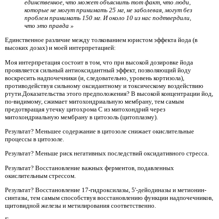
единственное, что может объяснить тот факт, что люди,
которые не могут принимать 25 мг, не заболевая, могут без
проблем принимать 150 мг. И около 10 из нас подтвердили,
что это правда »
Единственное различие между толкованием юристом эффекта йода (в
высоких дозах) и моей интерпретацией:
Моя интерпретация состоит в том, что при высокой дозировке йода
проявляется сильный антиоксидантный эффект, позволяющий йоду
воскресить надпочечники (и, следовательно, уровень кортизола),
противодействуя сильному оксидантному и токсическому воздействию
ртути.Доказательства этого предположения? В высокой концентрации йод,
по-видимому, сжимает митохондриальную мембрану, тем самым
предотвращая утечку цитохрома С из митохондрий через
митохондриальную мембрану в цитозоль (цитоплазму).
Результат? Меньшее содержание в цитозоле снижает окислительные
процессы в цитозоле.
Результат? Меньше риск негативных последствий оксидативного стресса.
Результат? Восстановление важных ферментов, подавленных
окислительным стрессом.
Результат? Восстановление 17-гидроксилазы, 5'-дейодиназы и метионин-
синтазы, тем самым способствуя восстановлению функции надпочечников,
щитовидной железы и метилирования соответственно.