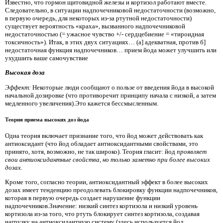
Известно, что гормон щитовидной железы и кортизол работают вместе.
Следовательно, в ситуации надпочечниковой недостаточности (возможно,
в первую очередь, для некоторых из-за ртутной недостаточности)
существует вероятность «краха», вызванного надпочечниковой
недостаточностью (= ужасное чувство +/- сердцебиение = «тироидная
токсичность»). Итак, в этих двух ситуациях… (а] адекватная, против б]
недостаточная функция надпочечников… прием йода может улучшить или
ухудшить ваше самочувствие
Высокая доза
Эффект:
Некоторые люди сообщают о пользе от введения йода в высокой
начальной дозировке (что противоречит принципу начала с низкой, а затем
медленного увеличения).Это кажется бессмысленным.
Теория приема высоких доз йода
Одна теория включает признание того, что йод может действовать как
антиоксидант (что йод обладает антиоксидантными свойствами, это
принято, хотя, возможно, не так широко). Теория гласит: йод
проявляет
свои антиоксидантные свойства, но только заметно при более высоких
дозах.
Кроме того, согласно теории, антиоксидантный эффект в более высоких
дозах имеет тенденцию преодолевать блокировку функции надпочечников,
которая в первую очередь создает нарушение функции
надпочечников.Значение: низкий синтез кортизола и низкий уровень
кортизола из-за того, что ртуть блокирует синтез кортизола, создавая
нагрузку на антиоксидантную систему (здесь используется йод,