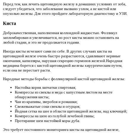
Перед тем, как лечить щитовидную железу в домашних условиях от зоба,
следует убедиться, что заболевание вызвано узлом, а не кистой или
опухолью железы. Для этого пройдите лабораторную диагностику и УЗИ.
Киста
Доброкачественная, наполненная коллоидной жидкостью. Фолликул
запломбирован и увеличивается, но рост кисты можно остановить на
любой стадии, и это не продолжается годами.
Иногда кисты исчезают сами по себе. В других случаях кисты на
щитовидной железе очень быстро разрастаются, сдавливают нервные
окончания, капилляры, нарушая секрецию гормонов железой.Народная
медицина борется с кистой щитовидной железы хирургическим путем,
если она не перестает расти.
Народные методы борьбы с фолликулярной кистой щитовидной железы:
Настойка корня лапчатки спиртовая;
Компрессы из свеклы и меда с капустным листом на месте
обнаружения кисты;
Чаи из крапивы, зверобоя и ромашки;
Свежевыжатые соки свеклы и огурцов;
Йодная сетка на шее в области щитовидной железы, над ключицей;
Компрессы на шею из голубой лечебной глины;
Протирание шеи настойкой коры дуба.
Это требует постоянного мониторинга кисты на щитовидной железе,