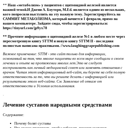
**
Наш «метаболизм» у пациентов с щитовидной железой является
важной темой.И Джени А. Боуторп, M.Ed. является одним из нескольких,
кого попросили выступить на эту важную тему. Зарегистрируйтесь на
САММИТ МЕТАБОЛИЗМА, который начнется 1 февраля, прямо на
вашем компьютере. Зайдите сюда, чтобы зарегистрироваться:
https://tinyurl.com/jp9yx78
** Прочтите информацию о щитовидной железе №1 в любом месте через
пересмотренную книгу STTM и новую книгу STTM II - последняя
полностью написана практиками. //www.laughinggrapepublishing.com
Важное примечание: STTM - это сайт только для информации,
основанный на том, что многие пациенты во всем мире сообщали о своем
лечении и опыте на протяжении многих лет.Это не следует
воспринимать как личный медицинский совет или заменять отношения с
врачом. Читая этот информационный веб-сайт, вы берете на себя полную
ответственность за то, что вы решите делать с информацией или
результатами этого веб-сайта. См. Заявление об отказе от
ответственности и Условия использования.
.
Лечение суставов народными средствами
Содержание:
Почему болят суставы
Что нужно принимать, чтобы избежать лечения суставов