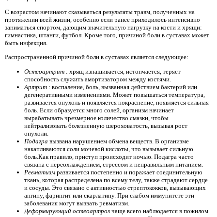
С возрастом начинают сказываться результаты травм, полученных на
протяжении всей жизни, особенно если ранее приходилось интенсивно
заниматься спортом, дающим значительную нагрузку на кости и хрящи:
гимнастика, штанги, футбол. Кроме того, причиной боли в суставах может
быть инфекция.
Распространенной причиной боли в суставах является следующее:
Остеоартрит
: хрящ изнашивается, истончается, теряет
способность служить амортизатором между костями.
Артрит
: воспаление, боль, вызванная действием бактерий или
дегенеративными изменениями. Может повышаться температура,
развивается опухоль и появляется покраснение, появляется сильная
боль. Если образуется много солей, организм начинает
вырабатывать чрезмерное количество смазки, чтобы
нейтрализовать болезненную шероховатость, вызывая рост
опухоли.
Подагра
вызвана нарушением обмена веществ. В организме
накапливаются соли мочевой кислоты, что вызывает сильную
боль.Как правило, приступ происходит ночью. Подагра часто
связана с переохлаждением, стрессом и неправильным питанием.
Ревматизм
развивается постепенно и поражает соединительную
ткань, которая распределена по всему телу, также страдают сердце
и сосуды. Это связано с активностью стрептококков, вызывающих
ангину, фарингит или скарлатину. При слабом иммунитете эти
заболевания могут вызвать ревматизм.
Деформирующий остеоартроз
чаще всего наблюдается в пожилом