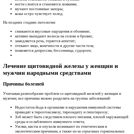
ногти слоятся и становятся ломкими;
мучают постоянные запоры;
кожа остро чувствует холод.
На поздних стадиях патологии:
снижаются вкусовые ощущения и обоняние;
активно выпадают волосы на голове и бровях;
замедляется речь, теряется аппетит;
отекают лицо, конечности и другие части тела;
появляется депрессия, бессонница, судороги;
Лечение щитовидной железы у женщин и
мужчин народными средствами
Причины болезней
Учитывая разнообразие проблем со щитовидной железой у женщин и
мужчин, все причины можно разделить на группы заболеваний:
Недостаток йода в организме и нарушения иммунной системы
приводят к тиреотоксикозу, тиреоидиту и гипотиреозу;
Зоб может быть следствием плохого питания, плохой окружающей
среды и ослабленного иммунного ответа;
Узелки, кисты и опухоли возникают по генетическим и
экологическим причинам, а также из-за серьезных гормональных