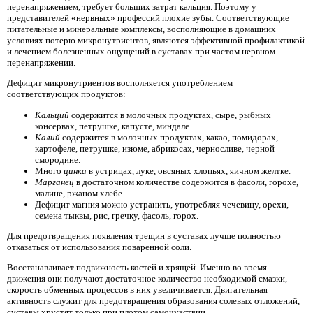
перенапряжением, требует больших затрат кальция. Поэтому у
представителей «нервных» профессий плохие зубы. Соответствующие
питательные и минеральные комплексы, восполняющие в домашних
условиях потерю микронутриентов, являются эффективной профилактикой
и лечением болезненных ощущений в суставах при частом нервном
перенапряжении.
Дефицит микронутриентов восполняется употреблением
соответствующих продуктов:
Кальций
содержится в молочных продуктах, сыре, рыбных
консервах, петрушке, капусте, миндале.
Калий
содержится в молочных продуктах, какао, помидорах,
картофеле, петрушке, изюме, абрикосах, черносливе, черной
смородине.
Много
цинка
в устрицах, луке, овсяных хлопьях, яичном желтке.
Марганец
в достаточном количестве содержится в фасоли, горохе,
малине, ржаном хлебе.
Дефицит магния
можно устранить, употребляя чечевицу, орехи,
семена тыквы, рис, гречку, фасоль, горох.
Для предотвращения появления трещин в суставах лучше полностью
отказаться от использования поваренной соли.
Восстанавливает подвижность костей и хрящей. Именно во время
движения они получают достаточное количество необходимой смазки,
скорость обменных процессов в них увеличивается. Двигательная
активность служит для предотвращения образования солевых отложений,
суставы хрустят только при плохом самочувствии.