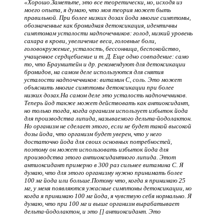
«Хорошо.Заметьте, это все теоретически, но, исходя из
моего опыта, я думаю, что моя теория может быть
правильной. При более низких дозах йода многие симптомы,
обозначенные как бромидная детоксикация, идентичны
симптомам усталости надпочечников: голод, низкий уровень
сахара в крови, увеличение веса, головные боли,
головокружение, усталость, бессонница, беспокойство,
учащенное сердцебиение и т. Д. Еще одно совпадение: само
то, что Браунштейн и др. рекомендуют для детоксикации
бромидов, на самом деле используются для снятия
усталости надпочечников: витамин С, соль. Это может
объяснить многие симптомы детоксикации при более
низких дозах.На самом деле это усталость надпочечников.
Теперь йод также может действовать как антиоксидант,
но только тогда, когда организм использует избыток йода
для производства липида, называемого дельта-йодолактон.
Но организм не сделает этого, если не будет такой высокой
дозы йода, что организм будет уверен, что у него
достаточно йода для своих основных потребностей,
поэтому он может использовать избыток йода для
производства этого антиоксидантного липида. Этот
антиоксидант примерно в 300 раз сильнее витамина С. Я
думаю, что для этого организму нужно принимать более
100 мг йода или больше.Потому что, когда я принимаю 25
мг, у меня появляются ужасные симптомы детоксикации, но
когда я принимаю 100 мг йода, я чувствую себя нормально. Я
думаю, что при 100 мг и выше организм вырабатывает
дельта-йодолактон, и это [] антиоксидант. Это