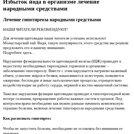
Избыток йода в организме лечение
народными средствами
Лечение гипотиреоза народными средствами
НАШИ ЧИТАТЕЛИ РЕКОМЕНДУЮТ!
Для лечения щитовидки наши читатели успешно используют
Монастырский чай. Видя, такую популярность этого средства мы решили
предложить его и вашему вниманию.
Подробнее здесь…
Нарушение функциональности щитовидной железы (ЩЖ) приводит к
недостатку необходимых тиреоидных гормонов в организме –
заболеванию гипотиреозу. Вместе с этим нарушается натриево-калиевый
обмен, усвоение жиров и белков, накапливается холестерин, появляется
ожирение, бесплодие и иные патологические процессы, отрицательно
воздействующие на работу сердца, нервной и костно-мышечной системы.
Тяжелые нарушения функции щитовидки приводят к гипотиреоидной коме:
потере сознания, прекращению работы важных систем и органов. Под
контролем врача необходимо как можно раньше начинать комплексную
терапию болезни, включая лечение гипотиреоза народными средствами.
Как распознать гипотиреоз
Чтобы не запустить болезнь, необходимо не оставлять без внимания ее
признаки.