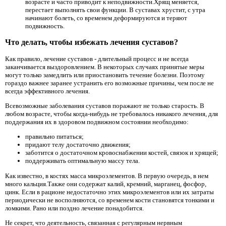
возрасте и часто приводит к неподвижности.Хрящ меняется,
перестает выполнять свои функции. В суставах хрустит, с утра
начинают болеть, со временем деформируются и теряют
подвижность.
Что делать, чтобы избежать лечения суставов?
Как правило, лечение суставов - длительный процесс и не всегда
заканчивается выздоровлением. В некоторых случаях принятые меры
могут только замедлить или приостановить течение болезни. Поэтому
гораздо важнее заранее устранить его возможные причины, чем после не
всегда эффективного лечения.
Всевозможные заболевания суставов поражают не только старость. В
любом возрасте, чтобы когда-нибудь не требовалось никакого лечения, для
поддержания их в здоровом подвижном состоянии необходимо:
правильно питаться;
придают телу достаточно движения;
заботится о достаточном кровоснабжении костей, связок и хрящей;
поддерживать оптимальную массу тела.
Как известно, в костях масса микроэлементов. В первую очередь, в нем
много кальция.Также они содержат калий, кремний, марганец, фосфор,
цинк. Если в рационе недостаточно этих микроэлементов или их затраты
периодически не восполняются, со временем кости становятся тонкими и
ломкими. Рано или поздно лечение понадобится.
Не секрет, что деятельность, связанная с регулярным нервным