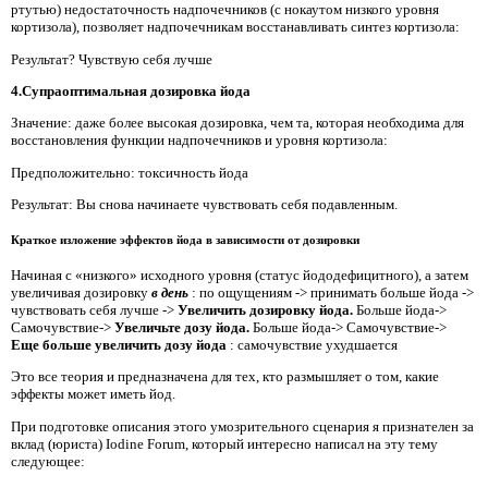
ртутью) недостаточность надпочечников (с нокаутом низкого уровня
кортизола), позволяет надпочечникам восстанавливать синтез кортизола:
Результат? Чувствую себя лучше
4.Супраоптимальная дозировка йода
Значение: даже более высокая дозировка, чем та, которая необходима для
восстановления функции надпочечников и уровня кортизола:
Предположительно: токсичность йода
Результат: Вы снова начинаете чувствовать себя подавленным.
Краткое изложение эффектов йода в зависимости от дозировки
Начиная с «низкого» исходного уровня (статус йододефицитного), а затем
увеличивая дозировку
в день
: по ощущениям -> принимать больше йода ->
чувствовать себя лучше ->
Увеличить дозировку йода.
Больше йода->
Самочувствие->
Увеличьте дозу йода.
Больше йода-> Самочувствие->
Еще больше увеличить дозу йода
: самочувствие ухудшается
Это все теория и предназначена для тех, кто размышляет о том, какие
эффекты может иметь йод.
При подготовке описания этого умозрительного сценария я признателен за
вклад (юриста) Iodine Forum, который интересно написал на эту тему
следующее: