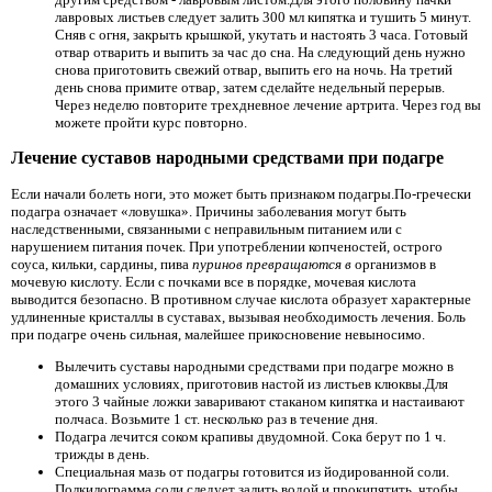
лавровых листьев следует залить 300 мл кипятка и тушить 5 минут.
Сняв с огня, закрыть крышкой, укутать и настоять 3 часа. Готовый
отвар отварить и выпить за час до сна. На следующий день нужно
снова приготовить свежий отвар, выпить его на ночь. На третий
день снова примите отвар, затем сделайте недельный перерыв.
Через неделю повторите трехдневное лечение артрита. Через год вы
можете пройти курс повторно.
Лечение суставов народными средствами при подагре
Если начали болеть ноги, это может быть признаком подагры.По-гречески
подагра означает «ловушка». Причины заболевания могут быть
наследственными, связанными с неправильным питанием или с
нарушением питания почек. При употреблении копченостей, острого
соуса, кильки, сардины, пива
пуринов превращаются в
организмов в
мочевую кислоту. Если с почками все в порядке, мочевая кислота
выводится безопасно. В противном случае кислота образует характерные
удлиненные кристаллы в суставах, вызывая необходимость лечения. Боль
при подагре очень сильная, малейшее прикосновение невыносимо.
Вылечить суставы народными средствами при подагре можно в
домашних условиях, приготовив настой из листьев клюквы.Для
этого 3 чайные ложки заваривают стаканом кипятка и настаивают
полчаса. Возьмите 1 ст. несколько раз в течение дня.
Подагра лечится соком крапивы двудомной. Сока берут по 1 ч.
трижды в день.
Специальная мазь от подагры готовится из йодированной соли.
Полкилограмма соли следует залить водой и прокипятить, чтобы