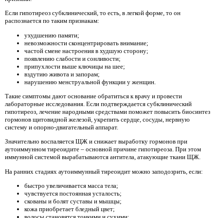
Если гипотиреоз субклинический, то есть, в легкой форме, то он
распознается по таким признакам:
ухудшению памяти;
невозможности сконцентрировать внимание;
частой смене настроения в худшую сторону;
появлению слабости и сонливости;
припухлости выше ключицы на шее;
вздутию живота и запорам;
нарушению менструальной функции у женщин.
Такие симптомы дают основание обратиться к врачу и провести
лабораторные исследования. Если подтверждается субклинический
гипотиреоз, лечение народными средствами поможет повысить биосинтез
гормонов щитовидной железой, укрепить сердце, сосуды, нервную
систему и опорно-двигательный аппарат.
Значительно воспаляется ЩЖ и снижает выработку гормонов при
аутоиммунном тиреоидите – основной причине гипотиреоза. При этом
иммунной системой вырабатываются антитела, атакующие ткани ЩЖ.
На ранних стадиях аутоиммунный тиреоидит можно заподозрить, если:
быстро увеличивается масса тела;
чувствуется постоянная усталость;
скованы и болят суставы и мышцы;
кожа приобретает бледный цвет;
волосы становятся тонкими и сухими;