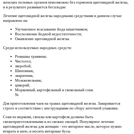
женских половых органов невозможно без гормонов щитовидной железы,
и в результате развивается бесплодие.
Лечение щитовидной железы народными средствами в данном случае
направлено на:
Улучшенное всасывание йода кишечником;
Восполнение йодной недостаточности;
Оживление щитовидной железы.
Среди используемых народных средств:
Ромашка травяная;
Чистотел;
зверобой;
Шиповник;
лакричник;
Можжевельник;
цикорий;
Морковный, картофельный и свекольный соки.
№
Для приготовления чаев на травах щитовидной железы. Заваривается
строго в соответствии с инструкциями по сбору аптечной упаковки.
Соки из моркови, свеклы или картофеля должны быть
свежеприготовленными и из свежих овощей. Популярное лечение
щитовидной железы для женщин - это янтарное масло, которое нужно
втирать в шею, и носить янтарные бусы.