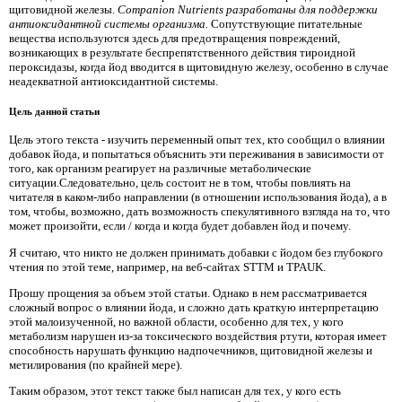
щитовидной железы.
Companion Nutrients разработаны для поддержки
антиоксидантной системы организма.
Сопутствующие питательные
вещества используются здесь для предотвращения повреждений,
возникающих в результате беспрепятственного действия тироидной
пероксидазы, когда йод вводится в щитовидную железу, особенно в случае
неадекватной антиоксидантной системы.
Цель данной статьи
Цель этого текста - изучить переменный опыт тех, кто сообщил о влиянии
добавок йода, и попытаться объяснить эти переживания в зависимости от
того, как организм реагирует на различные метаболические
ситуации.Следовательно, цель состоит не в том, чтобы повлиять на
читателя в каком-либо направлении (в отношении использования йода), а в
том, чтобы, возможно, дать возможность спекулятивного взгляда на то, что
может произойти, если / когда и когда будет добавлен йод и почему.
Я считаю, что никто не должен принимать добавки с йодом без глубокого
чтения по этой теме, например, на веб-сайтах STTM и TPAUK.
Прошу прощения за объем этой статьи. Однако в нем рассматривается
сложный вопрос о влиянии йода, и сложно дать краткую интерпретацию
этой малоизученной, но важной области, особенно для тех, у кого
метаболизм нарушен из-за токсического воздействия ртути, которая имеет
способность нарушать функцию надпочечников, щитовидной железы и
метилирования (по крайней мере).
Таким образом, этот текст также был написан для тех, у кого есть