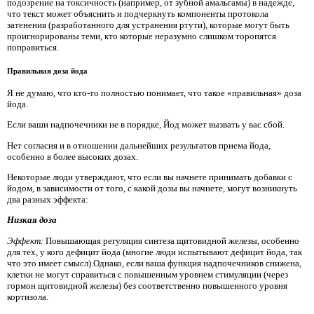
подозрение на токсичность (например, от зубной амальгамы) в надежде,
что текст может объяснить и подчеркнуть компоненты протокола
затенения (разработанного для устранения ртути), которые могут быть
проигнорированы теми, кто которые неразумно слишком торопятся
поправиться.
Правильная доза йода
Я не думаю, что кто-то полностью понимает, что такое «правильная» доза
йода.
Если ваши надпочечники не в порядке, Йод может вызвать у вас сбой.
Нет согласия и в отношении дальнейших результатов приема йода,
особенно в более высоких дозах.
Некоторые люди утверждают, что если вы начнете принимать добавки с
йодом, в зависимости от того, с какой дозы вы начнете, могут возникнуть
два разных эффекта:
Низкая доза
Эффект:
Повышающая регуляция синтеза щитовидной железы, особенно
для тех, у кого дефицит йода (многие люди испытывают дефицит йода, так
что это имеет смысл).Однако, если ваша функция надпочечников снижена,
клетки не могут справиться с повышенным уровнем стимуляции (через
гормон щитовидной железы) без соответственно повышенного уровня
кортизола.