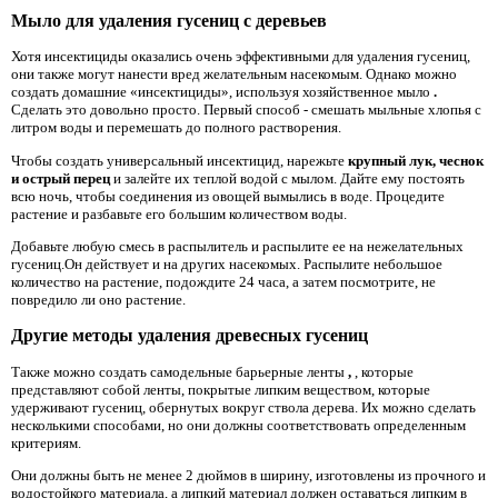
Мыло для удаления гусениц с деревьев
Хотя инсектициды оказались очень эффективными для удаления гусениц,
они также могут нанести вред желательным насекомым. Однако можно
создать домашние «инсектициды», используя хозяйственное мыло
.
Сделать это довольно просто. Первый способ - смешать мыльные хлопья с
литром воды и перемешать до полного растворения.
Чтобы создать универсальный инсектицид, нарежьте
крупный лук, чеснок
и острый перец
и залейте их теплой водой с мылом. Дайте ему постоять
всю ночь, чтобы соединения из овощей вымылись в воде. Процедите
растение и разбавьте его большим количеством воды.
Добавьте любую смесь в распылитель и распылите ее на нежелательных
гусениц.Он действует и на других насекомых. Распылите небольшое
количество на растение, подождите 24 часа, а затем посмотрите, не
повредило ли оно растение.
Другие методы удаления древесных гусениц
Также можно создать самодельные барьерные ленты
,
, которые
представляют собой ленты, покрытые липким веществом, которые
удерживают гусениц, обернутых вокруг ствола дерева. Их можно сделать
несколькими способами, но они должны соответствовать определенным
критериям.
Они должны быть не менее 2 дюймов в ширину, изготовлены из прочного и
водостойкого материала, а липкий материал должен оставаться липким в