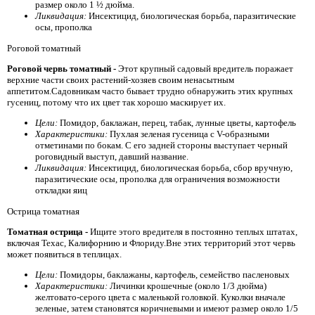
размер около 1 ½ дюйма.
Ликвидация:
Инсектицид, биологическая борьба, паразитические
осы, прополка
Роговой томатный
Роговой червь томатный -
Этот крупный садовый вредитель поражает
верхние части своих растений-хозяев своим ненасытным
аппетитом.Садовникам часто бывает трудно обнаружить этих крупных
гусениц, потому что их цвет так хорошо маскирует их.
Цели:
Помидор, баклажан, перец, табак, лунные цветы, картофель
Характеристики:
Пухлая зеленая гусеница с V-образными
отметинами по бокам. С его задней стороны выступает черный
роговидный выступ, давший название.
Ликвидация:
Инсектицид, биологическая борьба, сбор вручную,
паразитические осы, прополка для ограничения возможности
откладки яиц
Острица томатная
Томатная острица -
Ищите этого вредителя в постоянно теплых штатах,
включая Техас, Калифорнию и Флориду.Вне этих территорий этот червь
может появиться в теплицах.
Цели:
Помидоры, баклажаны, картофель, семейство пасленовых
Характеристики:
Личинки крошечные (около 1/3 дюйма)
желтовато-серого цвета с маленькой головкой. Куколки вначале
зеленые, затем становятся коричневыми и имеют размер около 1/5