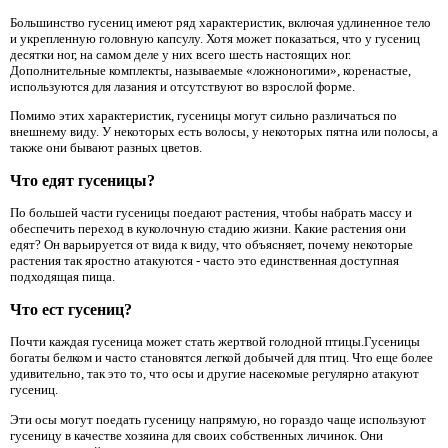
Большинство гусениц имеют ряд характеристик, включая удлиненное тело
и укрепленную головную капсулу. Хотя может показаться, что у гусениц
десятки ног, на самом деле у них всего шесть настоящих ног.
Дополнительные комплекты, называемые «ложноногими», коренастые,
используются для лазания и отсутствуют во взрослой форме.
Помимо этих характеристик, гусеницы могут сильно различаться по
внешнему виду. У некоторых есть волосы, у некоторых пятна или полосы, а
также они бывают разных цветов.
Что едят гусеницы?
По большей части гусеницы поедают растения, чтобы набрать массу и
обеспечить переход в куколочную стадию жизни. Какие растения они
едят? Он варьируется от вида к виду, что объясняет, почему некоторые
растения так яростно атакуются - часто это единственная доступная
подходящая пища.
Что ест гусениц?
Почти каждая гусеница может стать жертвой голодной птицы.Гусеницы
богаты белком и часто становятся легкой добычей для птиц. Что еще более
удивительно, так это то, что осы и другие насекомые регулярно атакуют
гусениц.
Эти осы могут поедать гусеницу напрямую, но гораздо чаще используют
гусеницу в качестве хозяина для своих собственных личинок. Они