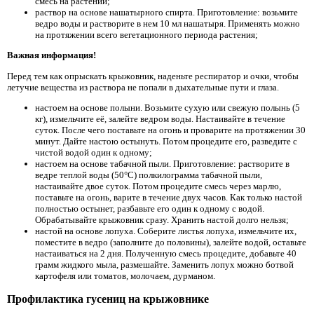
смесь на растении;
раствор на основе нашатырного спирта. Приготовление: возьмите
ведро воды и растворите в нем 10 мл нашатыря. Применять можно
на протяжении всего вегетационного периода растения;
Важная информация!
Перед тем как опрыскать крыжовник, наденьте респиратор и очки, чтобы
летучие вещества из раствора не попали в дыхательные пути и глаза.
настоем на основе полыни. Возьмите сухую или свежую полынь (5
кг), измельчите её, залейте ведром воды. Настаивайте в течение
суток. После чего поставьте на огонь и проварите на протяжении 30
минут. Дайте настою остынуть. Потом процедите его, разведите с
чистой водой один к одному;
настоем на основе табачной пыли. Приготовление: растворите в
ведре теплой воды (50°С) полкилограмма табачной пыли,
настаивайте двое суток. Потом процедите смесь через марлю,
поставьте на огонь, варите в течение двух часов. Как только настой
полностью остынет, разбавьте его один к одному с водой.
Обрабатывайте крыжовник сразу. Хранить настой долго нельзя;
настой на основе лопуха. Соберите листья лопуха, измельчите их,
поместите в ведро (заполните до половины), залейте водой, оставьте
настаиваться на 2 дня. Полученную смесь процедите, добавьте 40
грамм жидкого мыла, размешайте. Заменить лопух можно ботвой
картофеля или томатов, молочаем, дурманом.
Профилактика гусениц на крыжовнике