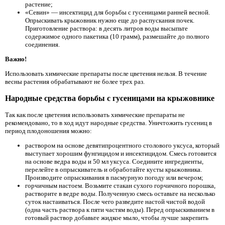
растение;
«Севин» — инсектицид для борьбы с гусеницами ранней весной.
Опрыскивать крыжовник нужно еще до распускания почек.
Приготовление раствора: в десять литров воды высыпьте
содержимое одного пакетика (10 грамм), размешайте до полного
соединения.
Важно!
Использовать химические препараты после цветения нельзя. В течение
весны растения обрабатывают не более трех раз.
Народные средства борьбы с гусеницами на крыжовнике
Так как после цветения использовать химические препараты не
рекомендовано, то в ход идут народные средства. Уничтожить гусениц в
период плодоношения можно:
раствором на основе девятипроцентного столового уксуса, который
выступает хорошим фунгицидом и инсектицидом. Смесь готовится
на основе ведра воды и 50 мл уксуса. Соедините ингредиенты,
перелейте в опрыскиватель и обработайте кусты крыжовника.
Производите опрыскивания в пасмурную погоду или вечером;
горчичным настоем. Возьмите стакан сухого горчичного порошка,
растворите в ведре воды. Полученную смесь оставьте на несколько
суток настаиваться. После чего разведите настой чистой водой
(одна часть раствора к пяти частям воды). Перед опрыскиванием в
готовый раствор добавьте жидкое мыло, чтобы лучше закрепить