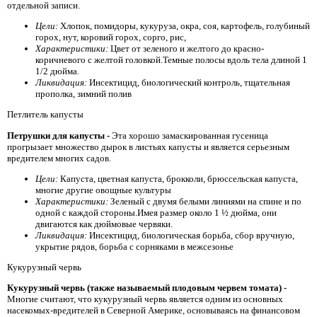
отдельной записи.
Цели:
Хлопок, помидоры, кукуруза, окра, соя, картофель, голубиный
горох, нут, коровий горох, сорго, рис,
Характеристики:
Цвет от зеленого и желтого до красно-
коричневого с желтой головкой.Темные полосы вдоль тела длиной 1
1/2 дюйма.
Ликвидация:
Инсектицид, биологический контроль, тщательная
прополка, зимний полив
Петлитель капусты
Петрушки для капусты -
Эта хорошо замаскированная гусеница
прогрызает множество дырок в листьях капусты и является серьезным
вредителем многих садов.
Цели:
Капуста, цветная капуста, брокколи, брюссельская капуста,
многие другие овощные культуры
Характеристики:
Зеленый с двумя белыми линиями на спине и по
одной с каждой стороны.Имея размер около 1 ½ дюйма, они
двигаются как дюймовые червяки.
Ликвидация:
Инсектицид, биологическая борьба, сбор вручную,
укрытие рядов, борьба с сорняками в межсезонье
Кукурузный червь
Кукурузный червь (также называемый плодовым червем томата) -
Многие считают, что кукурузный червь является одним из основных
насекомых-вредителей в Северной Америке, основываясь на финансовом