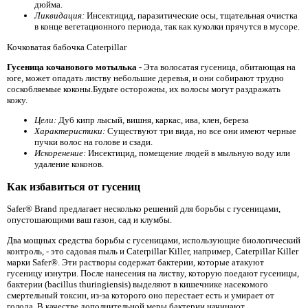
дюйма.
Ликвидация:
Инсектицид, паразитические осы, тщательная очистка
в конце вегетационного периода, так как куколки прячутся в мусоре.
Кочковатая бабочка Caterpillar
Гусеница кочанового мотылька -
Эта волосатая гусеница, обитающая на
юге, может опадать листву небольшие деревья, и они собирают трудно
соскобляемые коконы.Будьте осторожны, их волосы могут раздражать
кожу.
Цели:
Дуб кипр лысый, вишня, каркас, ива, клен, береза ​​
Характеристики:
Существуют три вида, но все они имеют черные
пучки волос на голове и сзади.
Искоренение:
Инсектицид, помещение людей в мыльную воду или
удаление коконов.
Как избавиться от гусениц
Safer® Brand предлагает несколько решений для борьбы с гусеницами,
опустошающими ваш газон, сад и клумбы.
Два мощных средства борьбы с гусеницами, использующие биологический
контроль, - это садовая пыль и Caterpillar Killer, например, Caterpillar Killer
марки Safer®. Эти растворы содержат бактерии, которые атакуют
гусеницу изнутри. После нанесения на листву, которую поедают гусеницы,
бактерии (bacillus thuringiensis) выделяют в кишечнике насекомого
смертельный токсин, из-за которого оно перестает есть и умирает от
голода. В качестве дополнительной меры бактерии начинают