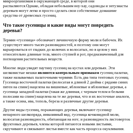
микроорганизмам в окружающей среде, в которой они
распыляются.Однако, обладая небольшим ноу-хау, садоводы и энтузиасты
деревьев могут легко и просто сделать свои собственные домашние
средства от древесных гусениц.
Что такое гусеницы и какие виды могут повредить
деревья?
Термин «гусеница» обозначает личиночную форму моли и бабочек. Их
существует много тысяч разновидностей, и поэтому они могут
варьироваться от гладких до колючих и волосатых, но в целом у них
относительно длинные тела, много ступней и рот, предназначенный для
поглощения растительных веществ.
Многие люди увидят паутину гусениц на кустах или деревьях. Эти
шелковистые мешки
являются контрольным признаком
гусениц палатки,
также называемых палаточными червями. Есть два типа тентовых гусениц.
Гусеница восточной палатки (волосатая и длиной 2 дюйма с рядами синих
пятен на спине) нацелена на вишневые, яблоневые и яблоневые деревья, а
гусеница западной палатки (такая же длинная, с черным телом и белыми
полосами на спине) нацелена на те же деревья, что и их восточные аналоги,
а также осина, ива, тополь, береза ​​и различные другие деревья.
Другие виды гусениц, поражающих деревья, включают гусеницу
непарного шелкопряда, инвазивный вид; гусеница кочковидной моли,
волосатая разновидность, обитающая на юге; и разновидность листоверток
фруктовых деревьев, члены которой питаются новыми листьями,
скручивают и связывают листья вместе как часть процесса окукливания.