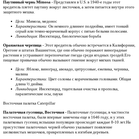
Паутинный червь Mimosa -
Представлен в U.S. в 1940-е годы этот
вредитель плетет паутину вокруг листочков, а затем питается внутри этого
защитного мешка.
Цели:
Мимоза, медонос
Характеристики:
Он немного длиннее полдюйма, имеет тонкий
серый или темно-коричневый корпус с пятью белыми полосами.
Ликвидация:
Инсектицид, биологическая борьба
Оранжевая черепица -
Этот вредитель обычно встречается в Калифорнии,
Орегоне и штатах Вашингтон, где они обычно поражают виноградные
растения и устраивают перепончатые гнезда среди ягодных гроздей.Его
пищевые привычки обычно вызывают гниение вокруг мягких тканей.
Цели:
Яблоко, виноград, авокадо, цитрусовые, ежевика, черника,
малина
Характеристики:
Цвет соломы с коричневыми головками. Общая
длина ½ дюйма.
Ликвидация:
Инсектицид, тщательная очистка и прополка,
паразитические осы, пауки
Восточная палатка Caterpillar
Палаточная гусеница, Восточная -
Палаточные гусеницы, в частности
восточная палатка, были впервые замечены еще в 1646 году, и у этих
палатковых гусениц вспышки популяции происходят каждые 8-10 лет.На
присутствие палаточных червей обычно указывает появление
шелковистых мешочков, прикрепленных к изгибам деревьев.