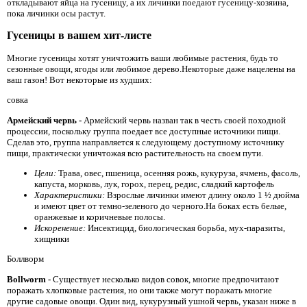
откладывают яйца на гусеницу, а их личинки поедают гусеницу-хозяина,
пока личинки осы растут.
Гусеницы в вашем хит-листе
Многие гусеницы хотят уничтожить ваши любимые растения, будь то
сезонные овощи, ягоды или любимое дерево.Некоторые даже нацелены на
ваш газон! Вот некоторые из худших:
совка
Армейский червь -
Армейский червь назван так в честь своей походной
процессии, поскольку группа поедает все доступные источники пищи.
Сделав это, группа направляется к следующему доступному источнику
пищи, практически уничтожая всю растительность на своем пути.
Цели:
Трава, овес, пшеница, осенняя рожь, кукуруза, ячмень, фасоль,
капуста, морковь, лук, горох, перец, редис, сладкий картофель
Характеристики:
Взрослые личинки имеют длину около 1 ½ дюйма
и имеют цвет от темно-зеленого до черного.На боках есть белые,
оранжевые и коричневые полосы.
Искоренение:
Инсектицид, биологическая борьба, мух-паразиты,
хищники
Боллворм
Bollworm -
Существует несколько видов совок, многие предпочитают
поражать хлопковые растения, но они также могут поражать многие
другие садовые овощи. Один вид, кукурузный ушной червь, указан ниже в