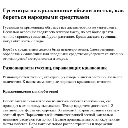
Гусеницы на крыжовнике объели листья, как
бороться народными средствами
Гусеницы на крыжовнике обгрызут все листья, если их не уничтожать.
Несколько особей не съедят всю зеленую массу, но вот более десяти
личинок принесут заметный урон растению. Кроме листьев, гусеницы
могут обгрызать и плоды.
Борьба с вредителями должна быть незамедлительна. Своевременная
обработка химическими или народными средствами убережет крыжовник
от неминуемой потери листвы и плодов.
Разновидности гусениц, поражающих крыжовник
Разновидностей гусениц, объедающих плоды и листья растений, большое
количество. К насекомым, которые поражают крыжовник, относят:
Крыжовниковая тля (побеговая)
Побеговая тля питается соком из листьев, побегов крыжовника, что
приводит к их полному высыханию. Тельце вредителя достигает 1-2
сантиметров, форма его округлая. Хитиновый покров окрашен в светло-
зеленый цвет. Поражение тлей начинается ранней весной, как только
начинают распускаться почки. Первым признаком являются скрученные
листья побегов. Пора максимального распространения и поражения