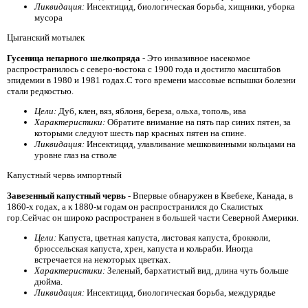
Ликвидация:
Инсектицид, биологическая борьба, хищники, уборка
мусора
Цыганский мотылек
Гусеница непарного шелкопряда
- Это инвазивное насекомое
распространилось с северо-востока с 1900 года и достигло масштабов
эпидемии в 1980 и 1981 годах.С того времени массовые вспышки болезни
стали редкостью.
Цели:
Дуб, клен, вяз, яблоня, береза, ольха, тополь, ива
Характеристики:
Обратите внимание на пять пар синих пятен, за
которыми следуют шесть пар красных пятен на спине.
Ликвидация:
Инсектицид, улавливание мешковинными кольцами на
уровне глаз на стволе
Капустный червь импортный
Завезенный капустный червь -
Впервые обнаружен в Квебеке, Канада, в
1860-х годах, а к 1880-м годам он распространился до Скалистых
гор.Сейчас он широко распространен в большей части Северной Америки.
Цели:
Капуста, цветная капуста, листовая капуста, брокколи,
брюссельская капуста, хрен, капуста и кольраби. Иногда
встречается на некоторых цветках.
Характеристики:
Зеленый, бархатистый вид, длина чуть больше
дюйма.
Ликвидация:
Инсектицид, биологическая борьба, междурядье