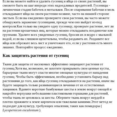
Если вы можете найти и удалить гусениц и яйца со своих растений, вы
сможете быть на шаг впереди этих надоедливых вредителей. Гусеницы -
личиночная стадия бабочек и мотыльков. После спаривания бабочки и моль
откладывают яйца на своем растении-хозяине, часто на нижней стороне
листьев. Если вы ежедневно проверяете свои растения, вы часто можете
обнаружить заражение гусеницами, прежде чем оно выйдет из-под
контроля.Как только вы увидите одну гусеницу, проверьте растение, нет ли
на растении крошечных яиц, которые можно откладывать поодиночке или
группами. Удалите всех увиденных гусениц, бросив их в ведро с мыльной
водой, если вы слишком щепетильны, чтобы раздавить их. Раздавите все
яйца или обрежьте весь лист и уничтожьте его, если у растения есть много
лишних. Повторяйте процесс ежедневно.
Как защитить растения от гусениц
Ткани для защиты от насекомых эффективно защищают растения от
гусениц.Хотя вы, возможно, не захотите прикрывать свои ценные кусты,
барьерные ткани могут спасти многие овощные культуры от нападения
гусениц. Чтобы быть эффективным, необходимо установить барьер над
растениями до того, как яйца гусениц откладываются на растения, иначе вы
будете защищать только развивающиеся личинки от их естественных
хищников. Вдавите короткие бамбуковые шесты в землю вокруг овощей и
накройте верхушки небольшими пластиковыми горшками для растений,
чтобы ткань не цеплялась за шесты. Оберните ткань вокруг жердей и
плотно прижмите к земле кирпичом или тяжелыми камнями.Этот метод не
подходит для культур, требующих опыления, таких как помидоры (
Lycopersicon
esculentum
).