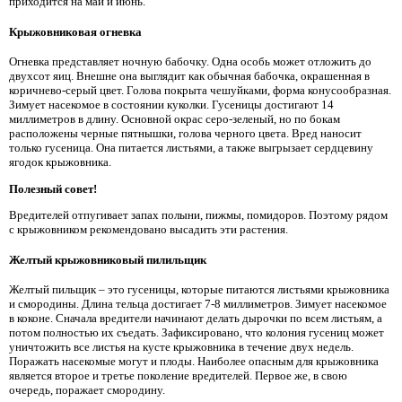
приходится на май и июнь.
Крыжовниковая огневка
Огневка представляет ночную бабочку. Одна особь может отложить до
двухсот яиц. Внешне она выглядит как обычная бабочка, окрашенная в
коричнево-серый цвет. Голова покрыта чешуйками, форма конусообразная.
Зимует насекомое в состоянии куколки. Гусеницы достигают 14
миллиметров в длину. Основной окрас серо-зеленый, но по бокам
расположены черные пятнышки, голова черного цвета. Вред наносит
только гусеница. Она питается листьями, а также выгрызает сердцевину
ягодок крыжовника.
Полезный совет!
Вредителей отпугивает запах полыни, пижмы, помидоров. Поэтому рядом
с крыжовником рекомендовано высадить эти растения.
Желтый крыжовниковый пилильщик
Желтый пильщик – это гусеницы, которые питаются листьями крыжовника
и смородины. Длина тельца достигает 7-8 миллиметров. Зимует насекомое
в коконе. Сначала вредители начинают делать дырочки по всем листьям, а
потом полностью их съедать. Зафиксировано, что колония гусениц может
уничтожить все листья на кусте крыжовника в течение двух недель.
Поражать насекомые могут и плоды. Наиболее опасным для крыжовника
является второе и третье поколение вредителей. Первое же, в свою
очередь, поражает смородину.