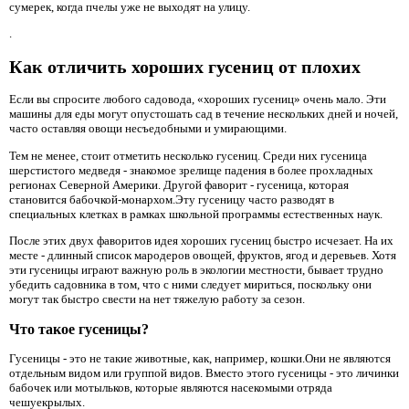
сумерек, когда пчелы уже не выходят на улицу.
.
Как отличить хороших гусениц от плохих
Если вы спросите любого садовода, «хороших гусениц» очень мало. Эти
машины для еды могут опустошать сад в течение нескольких дней и ночей,
часто оставляя овощи несъедобными и умирающими.
Тем не менее, стоит отметить несколько гусениц. Среди них гусеница
шерстистого медведя - знакомое зрелище падения в более прохладных
регионах Северной Америки. Другой фаворит - гусеница, которая
становится бабочкой-монархом.Эту гусеницу часто разводят в
специальных клетках в рамках школьной программы естественных наук.
После этих двух фаворитов идея хороших гусениц быстро исчезает. На их
месте - длинный список мародеров овощей, фруктов, ягод и деревьев. Хотя
эти гусеницы играют важную роль в экологии местности, бывает трудно
убедить садовника в том, что с ними следует мириться, поскольку они
могут так быстро свести на нет тяжелую работу за сезон.
Что такое гусеницы?
Гусеницы - это не такие животные, как, например, кошки.Они не являются
отдельным видом или группой видов. Вместо этого гусеницы - это личинки
бабочек или мотыльков, которые являются насекомыми отряда
чешуекрылых.