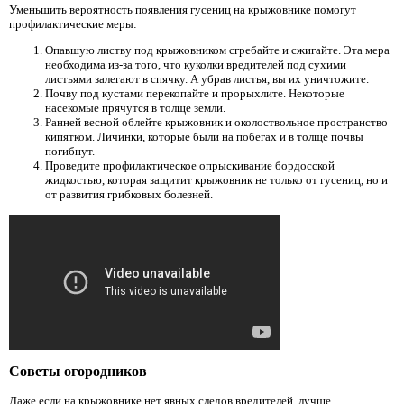
Уменьшить вероятность появления гусениц на крыжовнике помогут
профилактические меры:
Опавшую листву под крыжовником сгребайте и сжигайте. Эта мера
необходима из-за того, что куколки вредителей под сухими
листьями залегают в спячку. А убрав листья, вы их уничтожите.
Почву под кустами перекопайте и прорыхлите. Некоторые
насекомые прячутся в толще земли.
Ранней весной облейте крыжовник и околоствольное пространство
кипятком. Личинки, которые были на побегах и в толще почвы
погибнут.
Проведите профилактическое опрыскивание бордосской
жидкостью, которая защитит крыжовник не только от гусениц, но и
от развития грибковых болезней.
Советы огородников
Даже если на крыжовнике нет явных следов вредителей, лучше