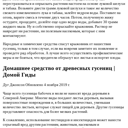
перестраховаться и опрыскать растения настоем на основе луковой шелухи
и табака. Возьмите двести грамм луковой шелухи и такое же количество
свежего измельченного лука и табака, залейте ведром воды. Поставьте на
огонь, варите смесь в течение двух часов. Потом, полученную жижу
остудите, процедите, долейте еще одно ведро воды, добавьте 30 грамм
жидкого мыла. Ну и собственно опрыскайте крыжовник. Раствор не
навредит ни растению, ни полезным насекомым, которые с ним
контактируют.
Народные и химические средства спасут крыжовник от нашествия
гусениц, только в том случае, если вы вовремя заметите их появление и
проведете ряд обработок. А лучше всего осуществлять профилактические
меры и не бояться, что вредители обгрызут все листья и испортят плоды.
Домашнее средство от древесных гусениц |
Домой Гиды
Дуг Джонсон Обновлено 4 ноября 2019 г.
Чаще всего гусеницы бабочек и моли не наносят вреда деревьям в
Северной Америке. Многие виды поедают листья деревьев, вызывая
поверхностные повреждения и, в больших количествах, уменьшая
количество листьев, которые служат пищей для деревьев. Другие гусеницы
представляют опасность для более мелких растений.
К сожалению, использование пестицидов и инсектицидов может нанести
серьезный вред другим растениям, животным, насекомым и