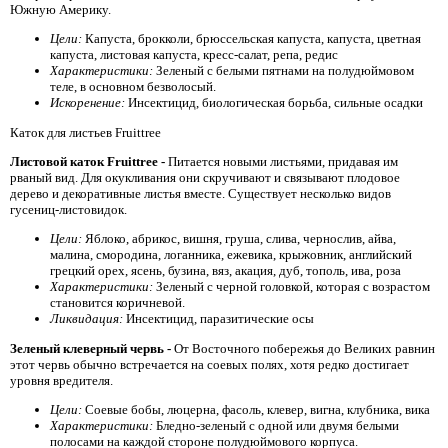
Южную Америку.
Цели:
Капуста, брокколи, брюссельская капуста, капуста, цветная
капуста, листовая капуста, кресс-салат, репа, редис
Характеристики:
Зеленый с белыми пятнами на полудюймовом
теле, в основном безволосый.
Искоренение:
Инсектицид, биологическая борьба, сильные осадки
Каток для листьев Fruittree
Листовой каток Fruittree -
Питается новыми листьями, придавая им
рваный вид. Для окукливания они скручивают и связывают плодовое
дерево и декоративные листья вместе. Существует несколько видов
гусениц-листовидок.
Цели:
Яблоко, абрикос, вишня, груша, слива, чернослив, айва,
малина, смородина, логанника, ежевика, крыжовник, английский
грецкий орех, ясень, бузина, вяз, акация, дуб, тополь, ива, роза
Характеристики:
Зеленый с черной головкой, которая с возрастом
становится коричневой.
Ликвидация:
Инсектицид, паразитические осы
Зеленый клеверный червь -
От Восточного побережья до Великих равнин
этот червь обычно встречается на соевых полях, хотя редко достигает
уровня вредителя.
Цели:
Соевые бобы, люцерна, фасоль, клевер, вигна, клубника, вика
Характеристики:
Бледно-зеленый с одной или двумя белыми
полосами на каждой стороне полудюймового корпуса.