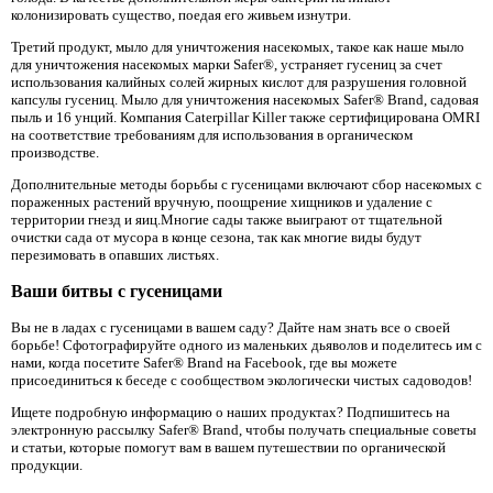
колонизировать существо, поедая его живьем изнутри.
Третий продукт, мыло для уничтожения насекомых, такое как наше мыло
для уничтожения насекомых марки Safer®, устраняет гусениц за счет
использования калийных солей жирных кислот для разрушения головной
капсулы гусениц. Мыло для уничтожения насекомых Safer® Brand, садовая
пыль и 16 унций. Компания Caterpillar Killer также сертифицирована OMRI
на соответствие требованиям для использования в органическом
производстве.
Дополнительные методы борьбы с гусеницами включают сбор насекомых с
пораженных растений вручную, поощрение хищников и удаление с
территории гнезд и яиц.Многие сады также выиграют от тщательной
очистки сада от мусора в конце сезона, так как многие виды будут
перезимовать в опавших листьях.
Ваши битвы с гусеницами
Вы не в ладах с гусеницами в вашем саду? Дайте нам знать все о своей
борьбе! Сфотографируйте одного из маленьких дьяволов и поделитесь им с
нами, когда посетите Safer® Brand на Facebook, где вы можете
присоединиться к беседе с сообществом экологически чистых садоводов!
Ищете подробную информацию о наших продуктах? Подпишитесь на
электронную рассылку Safer® Brand, чтобы получать специальные советы
и статьи, которые помогут вам в вашем путешествии по органической
продукции.