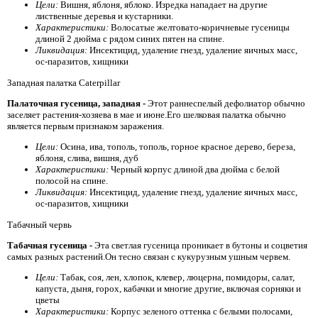
Цели:
Вишня, яблоня, яблоко. Изредка нападает на другие
лиственные деревья и кустарники.
Характеристики:
Волосатые желтовато-коричневые гусеницы
длиной 2 дюйма с рядом синих пятен на спине.
Ликвидация:
Инсектицид, удаление гнезд, удаление яичных масс,
ос-паразитов, хищники
Западная палатка Caterpillar
Палаточная гусеница, западная -
Этот раннеспелый дефолиатор обычно
заселяет растения-хозяева в мае и июне.Его шелковая палатка обычно
является первым признаком заражения.
Цели:
Осина, ива, тополь, тополь, горное красное дерево, береза,
яблоня, слива, вишня, дуб
Характеристики:
Черный корпус длиной два дюйма с белой
полосой на спине.
Ликвидация:
Инсектицид, удаление гнезд, удаление яичных масс,
ос-паразитов, хищники
Табачный червь
Табачная гусеница -
Эта светлая гусеница проникает в бутоны и соцветия
самых разных растений.Он тесно связан с кукурузным ушным червем.
Цели:
Табак, соя, лен, хлопок, клевер, люцерна, помидоры, салат,
капуста, дыня, горох, кабачки и многие другие, включая сорняки и
цветы
Характеристики:
Корпус зеленого оттенка с белыми полосами,