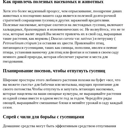
Как привлечь полезных насекомых и животных
Хотя это более медленный процесс, чем опрыскивание, поощрение диких
животных к посещению вашего сада является полезной долгосрочной
стратегией сокращения гусениц и других заражений вредителями.
Полезные насекомые, которые охотятся на листоядных гусениц, включают
хальцидных, брахонидных и ихневмонических ос. Не волнуйтесь; это не те
осы, которые жалят людей.Вы можете привлечь их в свой сад, выращивая
такие растения, как морковь (
Daucus
carota
var.
sativus
) и петрушку (
Petroselinum
crispum
) и оставляя их цвести. Привлекайте птиц,
питающихся гусеницами, таких как синицы, поползни, иволги и певчие
птицы, установив ванночку для птиц или фонтан и оставив в своем саду
немного дикой природы, которая обеспечит укрытие и места для
гнездования.
Планирование посевов, чтобы отпугнуть гусениц
Широкие просторы этого любимого растения похожи на буфет «все, что
вы можете съесть» для бабочки или мотылька, ищущих пропитание для
своего потомства.Чтобы отпугнуть и запутать летающих насекомых,
которые нацелены на ваши овощные культуры, не выращивайте растения
из одной семьи вместе в одном месте год за годом. Чередуйте ряды
овощей, выращивайте смешанные блоки и меняйте урожай в саду каждый
сезон.
Спрей с чили для борьбы с гусеницами
Домашние средства могут быть эффективным средством отпугивания