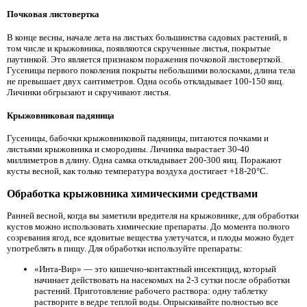
Почковая листовертка
В конце весны, начале лета на листьях большинства садовых растений, в
том числе и крыжовника, появляются скрученные листья, покрытые
паутинкой. Это является признаком поражения почковой листоверткой.
Гусеницы первого поколения покрыты небольшими волосками, длина тела
не превышает двух сантиметров. Одна особь откладывает 100-150 яиц.
Личинки обгрызают и скручивают листья.
Крыжовниковая падяница
Гусеницы, бабочки крыжовниковой падяницы, питаются почками и
листьями крыжовника и смородины. Личинка вырастает 30-40
миллиметров в длину. Одна самка откладывает 200-300 яиц. Поражают
кусты весной, как только температура воздуха достигает +18-20°С.
Обработка крыжовника химическими средствами
Ранней весной, когда вы заметили вредителя на крыжовнике, для обработки
кустов можно использовать химические препараты. До момента полного
созревания ягод, все ядовитые вещества улетучатся, и плоды можно будет
употреблять в пищу. Для обработки используйте препараты:
«Инта-Вир» — это кишечно-контактный инсектицид, который
начинает действовать на насекомых на 2-3 сутки после обработки
растений. Приготовление рабочего раствора: одну таблетку
растворите в ведре теплой воды. Опрыскивайте полностью все