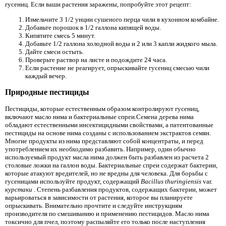
гусениц. Если ваши растения заражены, попробуйте этот рецепт:
Измельчите 3 1/2 унции сушеного перца чили в кухонном комбайне.
Добавьте порошок в 1/2 галлона кипящей воды.
Кипятите смесь 5 минут.
Добавьте 1/2 галлона холодной воды и 2 или 3 капли жидкого мыла.
Дайте смеси остыть.
Проверьте раствор на листе и подождите 24 часа.
Если растение не реагирует, опрыскивайте гусениц смесью чили
каждый вечер.
Природные пестициды
Пестициды, которые естественным образом контролируют гусениц,
включают масло нима и бактериальные спреи.Семена дерева нима
обладают естественными инсектицидными свойствами, а патентованные
пестициды на основе нима созданы с использованием экстрактов семян.
Многие продукты из нима представляют собой концентраты, и перед
употреблением их необходимо разбавить. Например, один обычно
используемый продукт масла нима должен быть разбавлен из расчета 2
столовые ложки на галлон воды. Бактериальные спреи содержат бактерии,
которые атакуют вредителей, но не вредны для человека. Для борьбы с
гусеницами используйте продукт, содержащий
Bacillus thuringiensis
var.
курстаки
. Степень разбавления продуктов, содержащих бактерии, может
варьироваться в зависимости от растения, которое вы планируете
опрыскивать. Внимательно прочтите и следуйте инструкциям
производителя по смешиванию и применению пестицидов. Масло нима
токсично для пчел, поэтому распыляйте его только после наступления