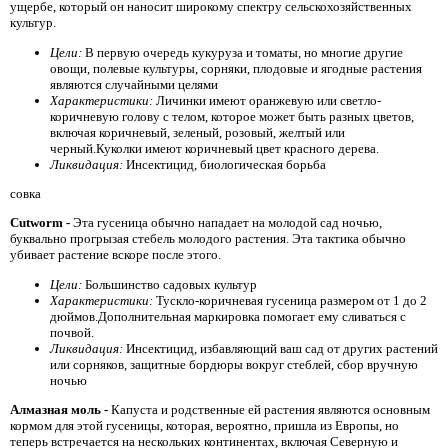
ущербе, который он наносит широкому спектру сельскохозяйственных
культур.
Цели:
В первую очередь кукуруза и томаты, но многие другие
овощи, полевые культуры, сорняки, плодовые и ягодные растения
являются случайными целями
Характеристики:
Личинки имеют оранжевую или светло-
коричневую голову с телом, которое может быть разных цветов,
включая коричневый, зеленый, розовый, желтый или
черный.Куколки имеют коричневый цвет красного дерева.
Ликвидация:
Инсектицид, биологическая борьба
совка
Cutworm -
Эта гусеница обычно нападает на молодой сад ночью,
буквально прогрызая стебель молодого растения. Эта тактика обычно
убивает растение вскоре после этого.
Цели:
Большинство садовых культур
Характеристики:
Тускло-коричневая гусеница размером от 1 до 2
дюймов.Дополнительная маркировка помогает ему сливаться с
почвой.
Ликвидация:
Инсектицид, избавляющий ваш сад от других растений
или сорняков, защитные бордюры вокруг стеблей, сбор вручную
ночью
Алмазная моль -
Капуста и родственные ей растения являются основным
кормом для этой гусеницы, которая, вероятно, пришла из Европы, но
теперь встречается на нескольких континентах, включая Северную и