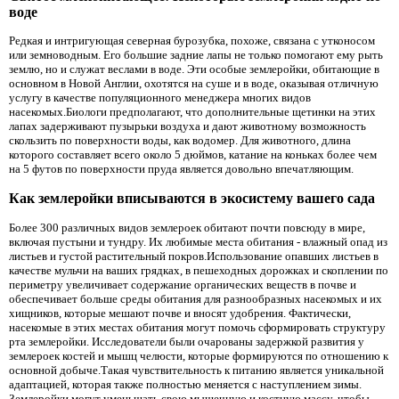
воде
Редкая и интригующая северная бурозубка, похоже, связана с утконосом
или земноводным. Его большие задние лапы не только помогают ему рыть
землю, но и служат веслами в воде. Эти особые землеройки, обитающие в
основном в Новой Англии, охотятся на суше и в воде, оказывая отличную
услугу в качестве популяционного менеджера многих видов
насекомых.Биологи предполагают, что дополнительные щетинки на этих
лапах задерживают пузырьки воздуха и дают животному возможность
скользить по поверхности воды, как водомер. Для животного, длина
которого составляет всего около 5 дюймов, катание на коньках более чем
на 5 футов по поверхности пруда является довольно впечатляющим.
Как землеройки вписываются в экосистему вашего сада
Более 300 различных видов землероек обитают почти повсюду в мире,
включая пустыни и тундру. Их любимые места обитания - влажный опад из
листьев и густой растительный покров.Использование опавших листьев в
качестве мульчи на ваших грядках, в пешеходных дорожках и скоплении по
периметру увеличивает содержание органических веществ в почве и
обеспечивает больше среды обитания для разнообразных насекомых и их
хищников, которые мешают почве и вносят удобрения. Фактически,
насекомые в этих местах обитания могут помочь сформировать структуру
рта землеройки. Исследователи были очарованы задержкой развития у
землероек костей и мышц челюсти, которые формируются по отношению к
основной добыче.Такая чувствительность к питанию является уникальной
адаптацией, которая также полностью меняется с наступлением зимы.
Землеройки могут уменьшать свою мышечную и костную массу, чтобы