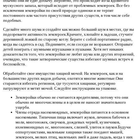
обычно они не едят добычу. Вероятно, это происходит из-за ядовитого
мускусного запаха, который исходит от проблемных землероек. Все без
исключения землеройки по своей природе одиноки и не терпят
постоянного или частого присутствия других существ, в том числе себе
подобных.
Сделайте много шума и создайте как можно больший шум в местах, где вы
подозреваете активность землероек.Кричите, хлопайте в ладоши, стучите
деревянной ложкой по старому котлу. Берите с собой портативное радио,
когда вы садитесь в сад. Поднимите, если соседи не возражают. Отправьте
детей поиграть с шумными игрушками и пушками. Хотя нет никаких
доказательств того, что землеройки не любят шума или других вторжений,
очевидно, что такие затворнические существа избегают шумных встреч и
беспокойств.
Обработайте свое имущество хищной мочой. На землероек, как и на
большинство других видов добычи, охотятся многие животные.Они
стараются избегать регионов, где тусуются хищники, регулярно
патрулируют и метят мочой. Следуйте инструкциям на упаковке.
Землеройки обычно не считаются вредителями, потому что они
обычно не многочисленны и в целом не наносят значительного
ущерба.
Члены отряда насекомоядных, землеройки питаются в основном
насекомыми. Типичная пища включает жуков, личинок бабочек и
моли, многоножек, сверчков, дождевых червей, кузнечиков,
ихневмонидных ос, многоножек, слизней, улиток и пауков.Будучи
оппортунистами, маленькие хищники также поедают мышей,
землероек, мелких птиц, маленьких змей и даже падаль, когда у них