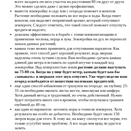
всего засадить ею весь участок на расстоянии 80 см друг от друга.
Это можно сделать даже с целью профилактики;
вывести землеройку в саду или с огорода поможет и конопля.
Растение необходимо положить во все норы и ходы. Когда гниет
конопля, она выделяет неприятный аромат, который отпугивает
землероек. Следует отметить, что такой способ поможет отпугнуть
вредителя надолго;
доказана эффективность в борьбе с этими млекопитающими и
применение чеснока, перца и лука. Землеройки на дух не переносят
запахи данных растений;
камыш тоже можно применить для отпугивания паразитов. Как
правило, этот способ дает хороший результат, ведь зверьки
наделены очень чутким слухом. Вам необходимо срезать камыш
длиной два метра и вставить по одной штучке в каждый ход
землеройки. Над поверхностью земли
растение должно выступать
на 75-80 см. Когда на улице будет ветер, камыш будет как-бы
«завывать» и зверьков этот звук отпугнет. Уже через неделю ваш
огород освободится от нашествия маленьких вредителей;
еще один способ избавления от грызунов на огороде: на глубину 25-
35 см необходимо вкопать листы жести, линолиума или шифера.
Хотя данный метод и трудоемкий, но очень действенный. Нужно
будет потратить много сил и времени, чтобы получилась траншея
глубиной до 40 см;
как один из вариантов: затопить норы и тоннели землероек. Хотя
результата вы особо не добьетесь. Необходимо будет около 150
литров воды для этого. К тому же, на влагу сползутся все черви, что
только усугубит вашу проблему. А все ходы вам вряд ли удастся
залить.