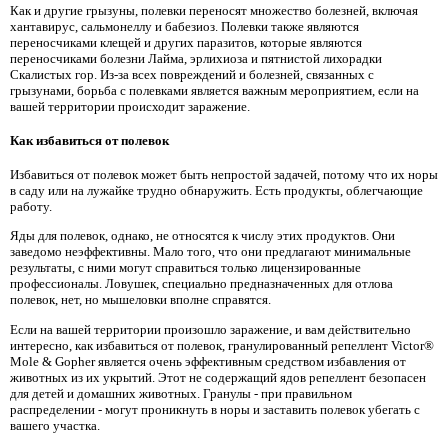
Как и другие грызуны, полевки переносят множество болезней, включая
хантавирус, сальмонеллу и бабезиоз. Полевки также являются
переносчиками клещей и других паразитов, которые являются
переносчиками болезни Лайма, эрлихиоза и пятнистой лихорадки
Скалистых гор. Из-за всех повреждений и болезней, связанных с
грызунами, борьба с полевками является важным мероприятием, если на
вашей территории происходит заражение.
Как избавиться от полевок
Избавиться от полевок может быть непростой задачей, потому что их норы
в саду или на лужайке трудно обнаружить. Есть продукты, облегчающие
работу.
Яды для полевок, однако, не относятся к числу этих продуктов. Они
заведомо неэффективны. Мало того, что они предлагают минимальные
результаты, с ними могут справиться только лицензированные
профессионалы. Ловушек, специально предназначенных для отлова
полевок, нет, но мышеловки вполне справятся.
Если на вашей территории произошло заражение, и вам действительно
интересно, как избавиться от полевок, гранулированный репеллент Victor®
Mole & Gopher является очень эффективным средством избавления от
животных из их укрытий. Этот не содержащий ядов репеллент безопасен
для детей и домашних животных. Гранулы - при правильном
распределении - могут проникнуть в норы и заставить полевок убегать с
вашего участка.