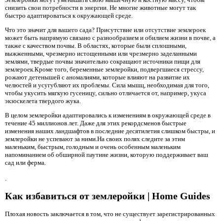
снизить свои потребности в энергии. Не многие животные могут так
быстро адаптироваться к окружающей среде.
Что это значит для вашего сада? Присутствие или отсутствие землероек
может быть напрямую связано с разнообразием и обилием жизни в почве, а
также с качеством почвы. В областях, которые были сплошными,
выжженными, чрезмерно истощенными или чрезмерно заделанными
землями, твердые почвы значительно сокращают источники пищи для
землероек.Кроме того, беременные землеройки, подвергшиеся стрессу,
рожают детенышей с аномалиями, которые влияют на развитие их
челюстей и усугубляют их проблемы. Сила мышц, необходимая для того,
чтобы укусить мягкую гусеницу, сильно отличается от, например, укуса
экзоскелета твердого жука.
В целом землеройки адаптировались к изменениям в окружающей среде в
течение 45 миллионов лет. Даже для этих рекордсменов быстрые
изменения наших ландшафтов в последние десятилетия слишком быстры, и
землеройки не успевают за ними.На своих полях следите за этим
маленьким, быстрым, голодным и очень особенным маленьким
напоминанием об обширной паутине жизни, которую поддерживает ваш
сад или ферма.
.
Как избавиться от землеройки | Home Guides
Плохая новость заключается в том, что не существует зарегистрированных