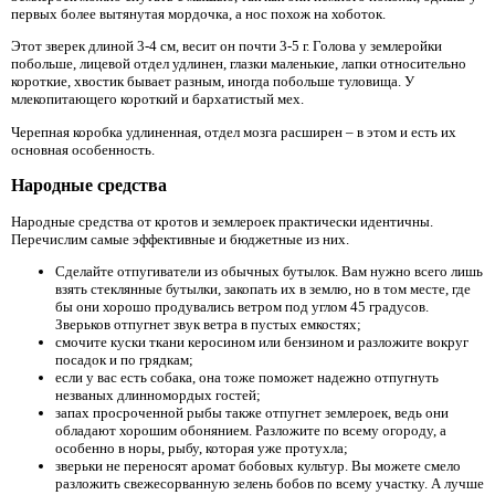
первых более вытянутая мордочка, а нос похож на хоботок.
Этот зверек длиной 3-4 см, весит он почти 3-5 г. Голова у землеройки
побольше, лицевой отдел удлинен, глазки маленькие, лапки относительно
короткие, хвостик бывает разным, иногда побольше туловища. У
млекопитающего короткий и бархатистый мех.
Черепная коробка удлиненная, отдел мозга расширен – в этом и есть их
основная особенность.
Народные средства
Народные средства от кротов и землероек практически идентичны.
Перечислим самые эффективные и бюджетные из них.
Сделайте отпугиватели из обычных бутылок. Вам нужно всего лишь
взять стеклянные бутылки, закопать их в землю, но в том месте, где
бы они хорошо продувались ветром под углом 45 градусов.
Зверьков отпугнет звук ветра в пустых емкостях;
смочите куски ткани керосином или бензином и разложите вокруг
посадок и по грядкам;
если у вас есть собака, она тоже поможет надежно отпугнуть
незваных длинномордых гостей;
запах просроченной рыбы также отпугнет землероек, ведь они
обладают хорошим обонянием. Разложите по всему огороду, а
особенно в норы, рыбу, которая уже протухла;
зверьки не переносят аромат бобовых культур. Вы можете смело
разложить свежесорванную зелень бобов по всему участку. А лучше