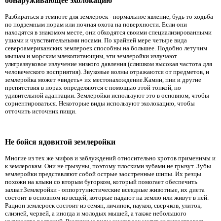
обнаруживающее эхолокацию
Разбираться в темноте для землероек - нормальное явление, будь то ходьба
по подземным норам или ночная охота на поверхности. Если они
находятся в знакомом месте, они обходятся своими специализированными
ушами и чувствительными носами. По крайней мере четыре вида
североамериканских землероек способны на большее. Подобно летучим
мышам и морским млекопитающим, эти землеройки излучают
ультразвуковое излучение низкого давления (слишком высокая частота для
человеческого восприятия). Звуковые волны отражаются от предметов, и
землеройка может «видеть» их местонахождение.Камни, пни и другие
препятствия в норах определяются с помощью этой тонкой, но
удивительной адаптации. Землеройки используют это в основном, чтобы
сориентироваться. Некоторые виды используют эхолокацию, чтобы
отточить источник пищи.
Не бойся ядовитой землеройки
Многие из тех же мифов и заблуждений относительно кротов применимы и
к землерокам. Они не грызуны, поэтому плоскими зубами не грызут. Зубы
землеройки представляют собой острые заостренные шипы. Их резцы
похожи на клыки со вторым бугорком, который помогает обеспечить
захват.Землеройки - оппортунистические всеядные животные, их диета
состоит в основном из вещей, которые падают на землю или живут в ней.
Рацион землероек состоит из семян, личинок, пауков, сверчков, улиток,
слизней, червей, а иногда и молодых мышей, а также небольшого