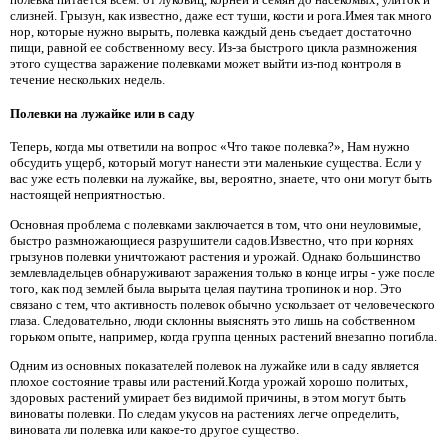
слизней. Грызун, как известно, даже ест туши, кости и рога.Имея так много
нор, которые нужно вырыть, полевка каждый день съедает достаточно
пищи, равной ее собственному весу. Из-за быстрого цикла размножения
этого существа заражение полевками может выйти из-под контроля в
течение нескольких недель.
Полевки на лужайке или в саду
Теперь, когда мы ответили на вопрос «Что такое полевка?», Нам нужно
обсудить ущерб, который могут нанести эти маленькие существа. Если у
вас уже есть полевки на лужайке, вы, вероятно, знаете, что они могут быть
настоящей неприятностью.
Основная проблема с полевками заключается в том, что они неуловимые,
быстро размножающиеся разрушители садов.Известно, что при корнях
грызунов полевки уничтожают растения и урожай. Однако большинство
землевладельцев обнаруживают заражения только в конце игры - уже после
того, как под землей была вырыта целая паутина тропинок и нор. Это
связано с тем, что активность полевок обычно ускользает от человеческого
глаза. Следовательно, люди склонны выяснять это лишь на собственном
горьком опыте, например, когда группа ценных растений внезапно погибла.
Одним из основных показателей полевок на лужайке или в саду является
плохое состояние травы или растений.Когда урожай хорошо политых,
здоровых растений умирает без видимой причины, в этом могут быть
виноваты полевки. По следам укусов на растениях легче определить,
виновата ли полевка или какое-то другое существо.