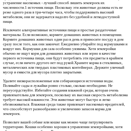
устранение насекомых - лучший способ лишить землероек их
численности.1 источник пищи. Поскольку эти животные должны есть не
реже одного раза в три-четыре часа, чтобы поддерживать высокий
метаболизм, они не задержатся надолго без удобной и легкодоступной
пищи.
Исключите альтернативные источники пищи и простые раздаточные
материалы. Если возможно, кормите домашних животных в помещении.
Кормите домашних животных один раз в день и приносите посуду в дом
сразу после того, как они закончат. Ежедневно убирайте под кормушками и
вокруг них. Кормушки для сала особенно уязвимы. Хотя землеройки
обычно не ищут корм для домашних животных или зерно в качестве
первого источника пищи, они будут потреблять эти предметы в крайнем
случае, если ничего другого нет под рукой.Храните корма в стеклянных,
металлических или твердых пластиковых контейнерах. Держите уличный
мусор и емкости для мусора плотно закрытыми.
Удалите низкорасположенные или собирающиеся источники воды.
Поливайте сады и лужайки ровно столько, сколько необходимо. Не
переусердствуйте. Избегайте создания влажной среды, которая очень
привлекательна для землероек, поскольку их высокая скорость метаболизма
требует высокой влажности. Эти животные могут быстро и легко
обезвоживаться. Влажная среда также привлекает насекомых-вредителей,
что способствует разнообразию и увеличению запасов корма для
землероек.
Позвольте вашей собаке или кошке как можно чаще патрулировать
территорию. Кошки особенно хороши в управлении землеройками, хотя