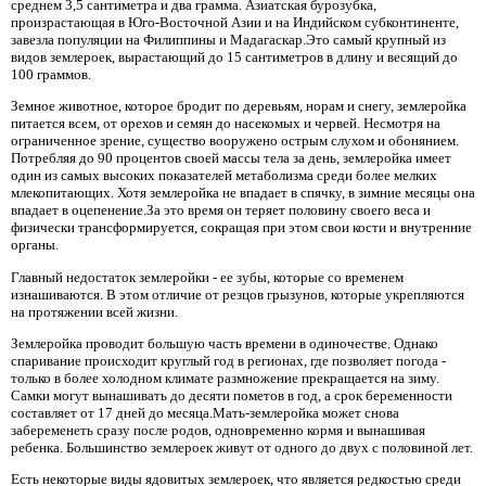
среднем 3,5 сантиметра и два грамма. Азиатская бурозубка,
произрастающая в Юго-Восточной Азии и на Индийском субконтиненте,
завезла популяции на Филиппины и Мадагаскар.Это самый крупный из
видов землероек, вырастающий до 15 сантиметров в длину и весящий до
100 граммов.
Земное животное, которое бродит по деревьям, норам и снегу, землеройка
питается всем, от орехов и семян до насекомых и червей. Несмотря на
ограниченное зрение, существо вооружено острым слухом и обонянием.
Потребляя до 90 процентов своей массы тела за день, землеройка имеет
один из самых высоких показателей метаболизма среди более мелких
млекопитающих. Хотя землеройка не впадает в спячку, в зимние месяцы она
впадает в оцепенение.За это время он теряет половину своего веса и
физически трансформируется, сокращая при этом свои кости и внутренние
органы.
Главный недостаток землеройки - ее зубы, которые со временем
изнашиваются. В этом отличие от резцов грызунов, которые укрепляются
на протяжении всей жизни.
Землеройка проводит большую часть времени в одиночестве. Однако
спаривание происходит круглый год в регионах, где позволяет погода -
только в более холодном климате размножение прекращается на зиму.
Самки могут вынашивать до десяти пометов в год, а срок беременности
составляет от 17 дней до месяца.Мать-землеройка может снова
забеременеть сразу после родов, одновременно кормя и вынашивая
ребенка. Большинство землероек живут от одного до двух с половиной лет.
Есть некоторые виды ядовитых землероек, что является редкостью среди