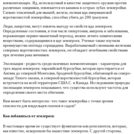
млекопитающих. Яд, используемый в качестве защитного оружия против
различных хищников, извлекается из канавок в острых зубах землеройки.
Сильно токсичный для мышей, железа, полная яда американской
короткохвостой землеройки, способна убить до 200 грызунов.
Люди, напротив, могут извлечь выгоду из свойств яда землероек.
Определенные состояния, в том числе гипертония, мигрень и заболевания,
поражающие нервно-мышечный переход, можно лечить химическими
веществами, содержащимися в яде землероек. Ученые также изучили
преимущества пептида сорицидина. Вырабатываемый слюнными железами
северных короткохвостых землероек, он обладает лечебными свойствами
при лечении рака яичников.
Эхолокация - редкость среди наземных млекопитающих - характерна для
трех видов землероек: евразийской бурозубки, которая простирается от
Англии до северной Монголии, бродячей бурозубки, обитающей на северо-
западе Тихого океана, и северной короткохвостой бурозубки, которая
встречается на всей территории США.С. и Канада. Исследования природы
эхолокации землероек показывают, что существа используют частоты для
определения своего места обитания.
Вам может быть интересно: что такое землеройка с точки зрения
опасности для владельцев газонов и садов?
Как избавиться от землероек
В настоящее время не существует фумигантов или репеллентов, которые,
как известно, искоренили бы нашествие землероек. С другой стороны,