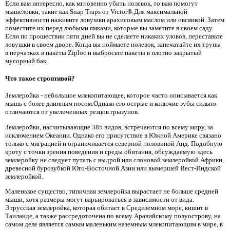
Если вам интересно, как мгновенно убить полевок, то вам помогут
мышеловки, такие как Snap Traps от Victor®.Для максимальной
эффективности наживите ловушки арахисовым маслом или овсянкой. Затем
поместите их перед любыми ямками, которые вы заметите в своем саду.
Если по прошествии пяти дней вы не сделаете никаких уловов, переставьте
ловушки в своем дворе. Когда вы поймаете полевок, запечатайте их трупы
в перчатках в пакеты Ziploc и выбросьте пакеты в плотно закрытый
мусорный бак.
Что такое строптивой?
Землеройка - небольшое млекопитающее, которое часто описывается как
мышь с более длинным носом.Однако его острые и колючие зубы сильно
отличаются от увеличенных резцов грызунов.
Землеройки, насчитывающие 385 видов, встречаются по всему миру, за
исключением Океании. Однако его присутствие в Южной Америке связано
только с миграцией и ограничивается северной половиной Анд. Подобную
кроту с точки зрения поведения и среды обитания, обсуждаемую здесь
землеройку не следует путать с выдрой или слоновой землеройкой Африки,
древесной бурозубкой Юго-Восточной Азии или вымершей Вест-Индской
землеройкой.
Маленькое существо, типичная землеройка вырастает не больше средней
мыши, хотя размеры могут варьироваться в зависимости от вида.
Этрусская землеройка, которая обитает в Средиземном море, кишит в
Таиланде, а также рассредоточена по всему Аравийскому полуострову, на
самом деле является самым маленьким наземным млекопитающим в мире, в