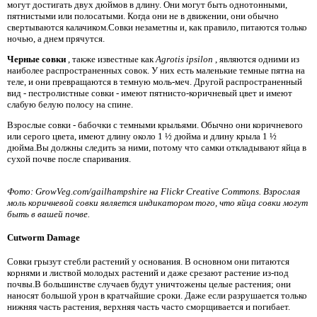
могут достигать двух дюймов в длину. Они могут быть однотонными,
пятнистыми или полосатыми. Когда они не в движении, они обычно
свертываются калачиком.Совки незаметны и, как правило, питаются только
ночью, а днем ​​прячутся.
Черные совки
, также известные как
Agrotis ipsilon
, являются одними из
наиболее распространенных совок. У них есть маленькие темные пятна на
теле, и они превращаются в темную моль-меч. Другой распространенный
вид - пестролистные совки - имеют пятнисто-коричневый цвет и имеют
слабую белую полосу на спине.
Взрослые совки - бабочки с темными крыльями. Обычно они коричневого
или серого цвета, имеют длину около 1 ½ дюйма и длину крыла 1 ½
дюйма.Вы должны следить за ними, потому что самки откладывают яйца в
сухой почве после спаривания.
Фото: GrowVeg.com/gailhampshire на Flickr Creative Commons. Взрослая
моль коричневой совки является индикатором того, что яйца совки могут
быть в вашей почве.
Cutworm Damage
Совки грызут стебли растений у основания. В основном они питаются
корнями и листвой молодых растений и даже срезают растение из-под
почвы.В большинстве случаев будут уничтожены целые растения; они
наносят большой урон в кратчайшие сроки. Даже если разрушается только
нижняя часть растения, верхняя часть часто сморщивается и погибает.