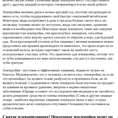
количества растений. Различные виды землероек могут сосуществовать
друг с другом, каждый из которых специализируется на своей добыче.
Землеройки активны днем ​​и ночью круглый год, поэтому им приходится
много есть, чтобы поддерживать свой быстро сжигаемый метаболизм.
Некоторые виды потребляют в день в три раза больше своего веса, но
поскольку топливо может не поступать, когда оно им нужно, хранение
является необходимостью.Некоторые виды землероек, такие как северная
короткохвостая землеройка, тип краснозубых землероек, способны
парализовать свою жертву ядом и уносить ее обратно в нору для будущей
еды. Хотя красноватый оттенок зубов хищника с метким названием можно
представить как признак кровожадности животного, это происходит из-за
отложений железа, которые укрепляют эмаль на наиболее часто
используемых участках зубов. Это практично для землеройки, потому что
ее зубы изнашиваются по мере использования, а не растут постоянно, как
зубы грызуна.
Землеройки - жестокие и эффективные хищники, людям не нужно их
бояться. Маловероятно, что у человека случится укус землеройки, но если
это произойдет, он должен только разбухнуть и причинить боль, но не
вызвать болезни. Соединения в слюне землероек были изучены на предмет
их влияния на кровяное давление, мигрень и нервно-мышечные
заболевания. (Однако оставьте это исследователям-медикам и не пытайтесь
делать домашние средства из плевка землеройки.) Совы и другие хищные
птицы - наиболее вероятные хищники землероек.Запах и вкус острых
ароматических желез землероек отпугивают большинство охотников на
собак и кошек.
Святое млекопитающее! Некоторые землеройки ходят по