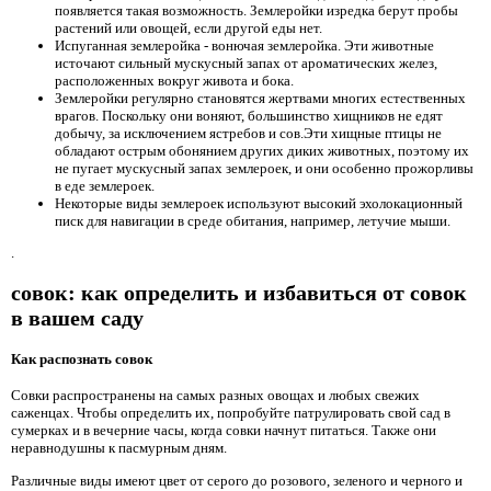
появляется такая возможность. Землеройки изредка берут пробы
растений или овощей, если другой еды нет.
Испуганная землеройка - вонючая землеройка. Эти животные
источают сильный мускусный запах от ароматических желез,
расположенных вокруг живота и бока.
Землеройки регулярно становятся жертвами многих естественных
врагов. Поскольку они воняют, большинство хищников не едят
добычу, за исключением ястребов и сов.Эти хищные птицы не
обладают острым обонянием других диких животных, поэтому их
не пугает мускусный запах землероек, и они особенно прожорливы
в еде землероек.
Некоторые виды землероек используют высокий эхолокационный
писк для навигации в среде обитания, например, летучие мыши.
.
совок: как определить и избавиться от совок
в вашем саду
Как распознать совок
Совки распространены на самых разных овощах и любых свежих
саженцах. Чтобы определить их, попробуйте патрулировать свой сад в
сумерках и в вечерние часы, когда совки начнут питаться. Также они
неравнодушны к пасмурным дням.
Различные виды имеют цвет от серого до розового, зеленого и черного и