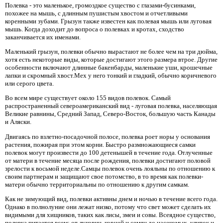
Полевка - это маленькое, громоздкое существо с глазами-бусинками,
похожее на мышь, с длинным пушистым хвостом и отчетливыми
коренными зубами. Грызун также известен как полевая мышь или луговая
мышь. Когда доходит до вопроса о полевках и кротах, сходство
заканчивается их именами.
Маленький грызун, полевки обычно вырастают не более чем на три дюйма,
хотя есть некоторые виды, которые достигают этого размера втрое. Другие
особенности включают длинные бакенбарды, маленькие уши, крошечные
лапки и скромный хвост.Мех у него тонкий и гладкий, обычно коричневого
или серого цвета.
Во всем мире существует около 155 видов полевок. Самый
распространенный североамериканский вид - луговая полевка, населяющая
Великие равнины, Средний Запад, Северо-Восток, большую часть Канады
и Аляски.
Двигаясь по взлетно-посадочной полосе, полевка роет норы у основания
растения, пожирая при этом корни. Быстро размножающиеся самки
полевок могут произвести до 100 детенышей в течение года. Отлученные
от матери в течение месяца после рождения, полевки достигают половой
зрелости к восьмой неделе.Самцы полевок очень лояльны по отношению к
своим партнерам и защищают свое потомство, в то время как полевки-
матери обычно территориальны по отношению к другим самкам.
Как не зимующий вид, полевки активны днем ​​и ночью в течение всего года.
Однако в полнолуние они лежат низко, потому что свет может сделать их
видимыми для хищников, таких как лисы, змеи и совы. Всеядное существо,
полевка питается всем: от луковиц, корней и семян до насекомых, улиток и