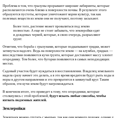
Проблема в том, что грызуны прорывают широкие лабиринты, которые
располагаются очень близко к поверхности почвы. В результате этого
образуются пустоты, которые уничтожают корни культур, так как
полезных веществ из земли они не получают, поэтому засыхают.
Более того, растение может провалиться под землю
полностью. А еще не стоит забывать, что землеройки едят
и дождевых червей, которые, в свою очередь, разрыхляют
грунт.
Отметим, что борьба с грызунами, которые подкапывают грядки, может
затянуться надолго. Ведь на поверхности земли — на клумбах, грядках —
впоследствии появляются кучи грунта, которые доставляют массу хлопот
огороднику. Тем более, что бугорки появляются в самых неподходящих
местах.
Садовый участок будет нуждаться в восстановлении. Владелец земельного
надела сразу начнет это делать, а в это время вредители будут рыть ходы и
норы в другом направлении и это превратится в замкнутый круг. Таким
образом, эти кучи земли будут нагромождаться.
В конечном итоге, это приведет к тому, что огородники, которые
столкнулись с этой проблемой,
будут искать любые способы, чтобы
изгнать подземных жителей.
Землеройки
Землероек можно спутать с мышью, так как они немного похожи, однако у