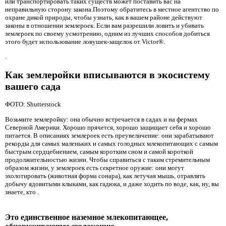
или транспортировать таких существ может поставить вас на
неправильную сторону закона.Поэтому обратитесь в местное агентство по
охране дикой природы, чтобы узнать, как в вашем районе действуют
законы в отношении землероек. Если вам разрешили ловить и убивать
землероек по своему усмотрению, одним из лучших способов добиться
этого будет использование ловушек-защелок от Victor®.
.
Как землеройки вписываются в экосистему
вашего сада
ФОТО: Shutterstock
Возьмите землеройку: она обычно встречается в садах и на фермах
Северной Америки. Хорошо прячется, хорошо защищает себя и хорошо
питается. В описаниях землероек есть преувеличение: они зарабатывают
рекорды для самых маленьких и самых голодных млекопитающих с самым
быстрым сердцебиением, самым коротким сном и самой короткой
продолжительностью жизни. Чтобы справиться с таким стремительным
образом жизни, у землероек есть секретное оружие: они могут
эхолотировать (животная форма сонара), как летучая мышь, отравлять
добычу ядовитыми клыками, как гадюка, и даже ходить по воде, как, ну, вы
знаете, кто .
Это единственное наземное млекопитающее,