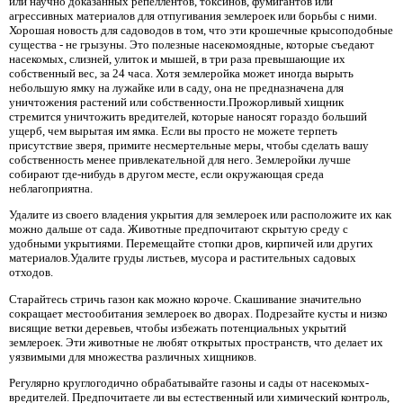
или научно доказанных репеллентов, токсинов, фумигантов или
агрессивных материалов для отпугивания землероек или борьбы с ними.
Хорошая новость для садоводов в том, что эти крошечные крысоподобные
существа - не грызуны. Это полезные насекомоядные, которые съедают
насекомых, слизней, улиток и мышей, в три раза превышающие их
собственный вес, за 24 часа. Хотя землеройка может иногда вырыть
небольшую ямку на лужайке или в саду, она не предназначена для
уничтожения растений или собственности.Прожорливый хищник
стремится уничтожить вредителей, которые наносят гораздо больший
ущерб, чем вырытая им ямка. Если вы просто не можете терпеть
присутствие зверя, примите несмертельные меры, чтобы сделать вашу
собственность менее привлекательной для него. Землеройки лучше
собирают где-нибудь в другом месте, если окружающая среда
неблагоприятна.
Удалите из своего владения укрытия для землероек или расположите их как
можно дальше от сада. Животные предпочитают скрытую среду с
удобными укрытиями. Перемещайте стопки дров, кирпичей или других
материалов.Удалите груды листьев, мусора и растительных садовых
отходов.
Старайтесь стричь газон как можно короче. Скашивание значительно
сокращает местообитания землероек во дворах. Подрезайте кусты и низко
висящие ветки деревьев, чтобы избежать потенциальных укрытий
землероек. Эти животные не любят открытых пространств, что делает их
уязвимыми для множества различных хищников.
Регулярно круглогодично обрабатывайте газоны и сады от насекомых-
вредителей. Предпочитаете ли вы естественный или химический контроль,