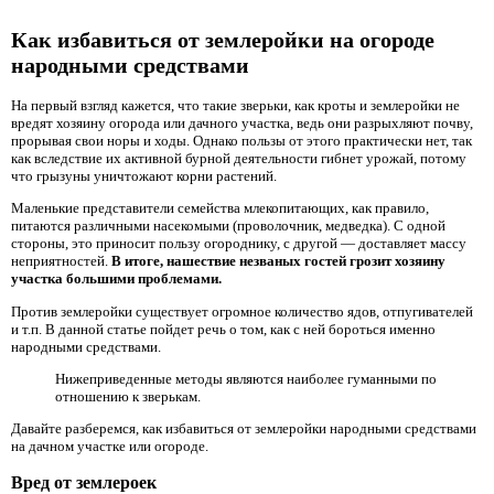
Как избавиться от землеройки на огороде
народными средствами
На первый взгляд кажется, что такие зверьки, как кроты и землеройки не
вредят хозяину огорода или дачного участка, ведь они разрыхляют почву,
прорывая свои норы и ходы. Однако пользы от этого практически нет, так
как вследствие их активной бурной деятельности гибнет урожай, потому
что грызуны уничтожают корни растений.
Маленькие представители семейства млекопитающих, как правило,
питаются различными насекомыми (проволочник, медведка). С одной
стороны, это приносит пользу огороднику, с другой — доставляет массу
неприятностей.
В итоге, нашествие незваных гостей грозит хозяину
участка большими проблемами.
Против землеройки существует огромное количество ядов, отпугивателей
и т.п. В данной статье пойдет речь о том, как с ней бороться именно
народными средствами.
Нижеприведенные методы являются наиболее гуманными по
отношению к зверькам.
Давайте разберемся, как избавиться от землеройки народными средствами
на дачном участке или огороде.
Вред от землероек