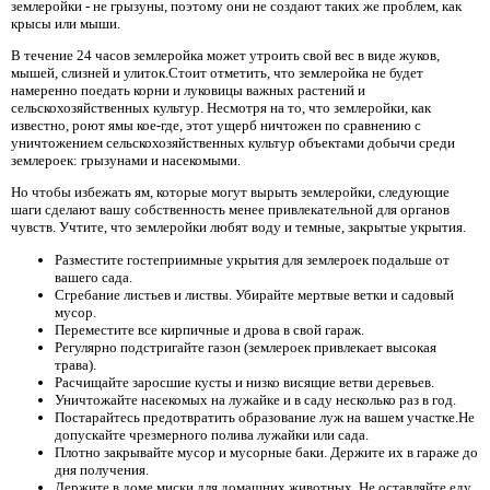
землеройки - не грызуны, поэтому они не создают таких же проблем, как
крысы или мыши.
В течение 24 часов землеройка может утроить свой вес в виде жуков,
мышей, слизней и улиток.Стоит отметить, что землеройка не будет
намеренно поедать корни и луковицы важных растений и
сельскохозяйственных культур. Несмотря на то, что землеройки, как
известно, роют ямы кое-где, этот ущерб ничтожен по сравнению с
уничтожением сельскохозяйственных культур объектами добычи среди
землероек: грызунами и насекомыми.
Но чтобы избежать ям, которые могут вырыть землеройки, следующие
шаги сделают вашу собственность менее привлекательной для органов
чувств. Учтите, что землеройки любят воду и темные, закрытые укрытия.
Разместите гостеприимные укрытия для землероек подальше от
вашего сада.
Сгребание листьев и листвы. Убирайте мертвые ветки и садовый
мусор.
Переместите все кирпичные и дрова в свой гараж.
Регулярно подстригайте газон (землероек привлекает высокая
трава).
Расчищайте заросшие кусты и низко висящие ветви деревьев.
Уничтожайте насекомых на лужайке и в саду несколько раз в год.
Постарайтесь предотвратить образование луж на вашем участке.Не
допускайте чрезмерного полива лужайки или сада.
Плотно закрывайте мусор и мусорные баки. Держите их в гараже до
дня получения.
Держите в доме миски для домашних животных. Не оставляйте еду