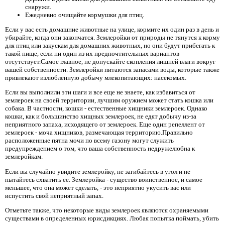
снаружи.
Ежедневно очищайте кормушки для птиц.
Если у вас есть домашние животные на улице, кормите их один раз в день и
убирайте, когда они закончатся. Землеройки от природы не тянутся к корму
для птиц или закускам для домашних животных, но они будут прибегать к
такой пище, если ни один из их предпочтительных вариантов
отсутствует.Самое главное, не допускайте скопления лишней влаги вокруг
вашей собственности. Землеройки питаются запасами воды, которые также
привлекают излюбленную добычу млекопитающих: насекомых.
Если вы выполнили эти шаги и все еще не знаете, как избавиться от
землероек на своей территории, лучшим оружием может стать кошка или
собака. В частности, кошки - естественные хищники землероек. Однако
кошки, как и большинство хищных землероек, не едят добычу из-за
неприятного запаха, исходящего от землероек. Еще один репеллент от
землероек - моча хищников, размечающая территорию.Правильно
расположенные пятна мочи по всему газону могут служить
предупреждением о том, что ваша собственность недружелюбна к
землеройкам.
Если вы случайно увидите землеройку, не загибайтесь в угол и не
пытайтесь схватить ее. Землеройка - существо воинственное, и самое
меньшее, что она может сделать, - это неприятно укусить вас или
испустить свой неприятный запах.
Отметьте также, что некоторые виды землероек являются охраняемыми
существами в определенных юрисдикциях. Любая попытка поймать, убить