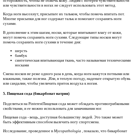
осторожность, чтобы не обжечь кожу. Людям с потерей чувствительности
или чувствительности в ногах не следует использовать этот метод.
Когда ноги высохнут, присыпьте их тальком, чтобы помочь впитать пот.
Многие присыпки для ног содержат тальк и помогают сохранять ноги
сухими.
В дополнение к этим шагам, носки, которые впитывают влагу от кожи,
могут помочь сохранить ноги сухими. Следующие типы носков могут
помочь сохранить ноги сухими в течение дня:
шерсть
бамбук
синтетическая впитывающая ткань, часто называемая техническими
носками
Смена носков не реже одного раза в день, когда ноги кажутся потными или
влажными, также полезна. ,Или, в теплую погоду, наденьте открытую обувь
или сандалии, чтобы увеличить приток воздуха к ногам.
5. Пищевая сода (бикарбонат натрия)
Поделиться на PinterestПищевая сода может обладать противогрибковыми
свойствами, и ее можно использовать для замачивания ног.
Пищевая сода - вещь, доступная большинству людей. Это также может
быть эффективным способом вылечить ногу спортсмена.
Исследование, проведенное в
Mycopathologia
, показало, что бикарбонат