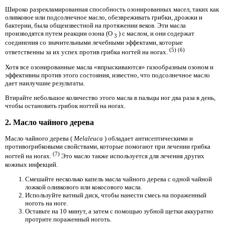
Широко разрекламированная способность озонированных масел, таких как
оливковое или подсолнечное масло, обезвреживать грибки, дрожжи и
бактерии, была общеизвестной на протяжении веков. Эти масла
производятся путем реакции озона (O
) с маслом, и они содержат
3
соединения со значительными лечебными эффектами, которые
(5)
(6)
ответственны за их успех против грибка ногтей на ногах.
Хотя все озонированные масла «впрыскиваются» газообразным озоном и
эффективны против этого состояния, известно, что подсолнечное масло
дает наилучшие результаты.
Втирайте небольшое количество этого масла в пальцы ног два раза в день,
чтобы остановить грибок ногтей на ногах.
2. Масло чайного дерева
Масло чайного дерева (
Melaleuca
) обладает антисептическими и
противогрибковыми свойствами, которые помогают при лечении грибка
(7)
ногтей на ногах.
Это масло также используется для лечения других
кожных инфекций.
Смешайте несколько капель масла чайного дерева с одной чайной
ложкой оливкового или кокосового масла.
Используйте ватный диск, чтобы нанести смесь на пораженный
ноготь на ноге.
Оставьте на 10 минут, а затем с помощью зубной щетки аккуратно
протрите пораженный ноготь.