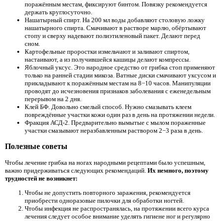
поражённым местам, фиксируют бинтом. Повязку рекомендуется
держать круглосуточно.
Нашатырный спирт. На 200 мл воды добавляют столовую ложку
нашатырного спирта. Смачивают в растворе марлю, обёртывают
стопу и сверху надевают полиэтиленовый пакет. Делают перед
сном.
Картофельные проростки измельчают и заливают спиртом,
настаивают, а из получившейся кашицы делают компрессы.
Яблочный уксус. Это народное средство от грибка стоп применяют
только на ранней стадии микоза. Ватные диски смачивают уксусом и
прикладывают к поражённым местам на 8−10 часов. Манипуляции
проводят до исчезновения признаков заболевания с еженедельным
перерывом на 2 дня.
Клей БФ. Довольно смелый способ. Нужно смазывать клеем
повреждённые участки кожи один раз в день на протяжении недели.
Фракция АСД-2. Предварительно вымытые с мылом пораженные
участки смазывают неразбавленным раствором 2−3 раза в день.
Полезные советы
Чтобы лечение грибка на ногах народными рецептами было успешным,
важно придерживаться следующих рекомендаций.
Их немного, поэтому
трудностей не возникнет:
Чтобы не допустить повторного заражения, рекомендуется
приобрести одноразовые пилочки для обработки ногтей.
Чтобы инфекция не распространялась, на протяжении всего курса
лечения следует особое внимание уделять гигиене ног и регулярно