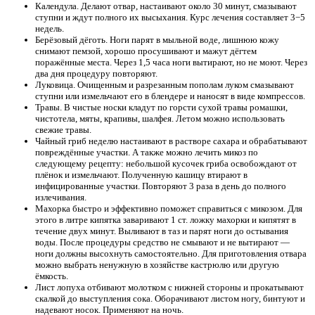
Календула. Делают отвар, настаивают около 30 минут, смазывают
ступни и ждут полного их высыхания. Курс лечения составляет 3−5
недель.
Берёзовый дёготь. Ноги парят в мыльной воде, лишнюю кожу
снимают пемзой, хорошо просушивают и мажут дёгтем
поражённые места. Через 1,5 часа ноги вытирают, но не моют. Через
два дня процедуру повторяют.
Луковица. Очищенным и разрезанным пополам луком смазывают
ступни или измельчают его в блендере и наносят в виде компрессов.
Травы. В чистые носки кладут по горсти сухой травы ромашки,
чистотела, мяты, крапивы, шалфея. Летом можно использовать
свежие травы.
Чайный гриб неделю настаивают в растворе сахара и обрабатывают
повреждённые участки. А также можно лечить микоз по
следующему рецепту: небольшой кусочек гриба освобождают от
плёнок и измельчают. Полученную кашицу втирают в
инфицированные участки. Повторяют 3 раза в день до полного
излечивания.
Махорка быстро и эффективно поможет справиться с микозом. Для
этого в литре кипятка заваривают 1 ст. ложку махорки и кипятят в
течение двух минут. Выливают в таз и парят ноги до остывания
воды. После процедуры средство не смывают и не вытирают —
ноги должны высохнуть самостоятельно. Для приготовления отвара
можно выбрать ненужную в хозяйстве кастрюлю или другую
ёмкость.
Лист лопуха отбивают молотком с нижней стороны и прокатывают
скалкой до выступления сока. Оборачивают листом ногу, бинтуют и
надевают носок. Применяют на ночь.