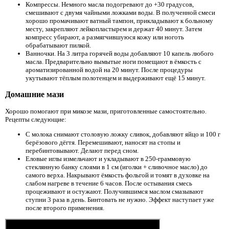
Компрессы. Немного масла подогревают до +30 градусов,
смешивают с двумя чайными ложками воды. В полученной смеси
хорошо промачивают ватный тампон, прикладывают к больному
месту, закрепляют лейкопластырем и держат 40 минут. Затем
компресс убирают, а размягчившуюся кожу или ноготь
обрабатывают пилкой.
Ванночки. На 3 литра горячей воды добавляют 10 капель любого
масла. Предварительно вымытые ноги помещают в ёмкость с
ароматизированной водой на 20 минут. После процедуры
укутывают тёплым полотенцем и выдерживают ещё 15 минут.
Домашние мази
Хорошо помогают при микозе мази, приготовленные самостоятельно.
Рецепты следующие:
С молока снимают столовую ложку сливок, добавляют яйцо и 100 г
берёзового дёгтя. Перемешивают, наносят на стопы и
перебинтовывают. Делают перед сном.
Еловые иглы измельчают и укладывают в 250-граммовую
стеклянную банку слоями в 1 см (иголки + сливочное масло) до
самого верха. Накрывают ёмкость фольгой и томят в духовке на
слабом нагреве в течение 6 часов. После остывания смесь
процеживают и остужают. Получившимся маслом смазывают
ступни 3 раза в день. Бинтовать не нужно. Эффект наступает уже
после второго применения.