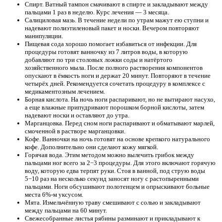
Спирт. Ватный тампон смачивают в спирте и закладывают между
пальцами 1 раз в неделю. Курс лечения — 3 месяца.
Салициловая мазь. В течение недели по утрам мажут ею ступни и
надевают полиэтиленовый пакет и носки. Вечером повторяют
манипуляции.
Пищевая сода хорошо помогает избавиться от инфекции. Для
процедуры готовят ванночку из 7 литров воды, в которую
добавляют по три столовых ложки соды и натёртого
хозяйственного мыла. После полного растворения компонентов
опускают в ёмкость ноги и держат 20 минут. Повторяют в течение
четырёх дней. Рекомендуется сочетать процедуру в комплексе с
медикаментозным лечением.
Борная кислота. На ночь ноги распаривают, но не вытирают насухо,
а еще влажные припудривают порошком борной кислоты, затем
надевают носки и оставляют до утра.
Марганцовка. Перед сном ноги распаривают и обматывают марлей,
смоченной в растворе марганцовки.
Кофе. Ванночки на ночь готовят на основе крепкого натурального
кофе. Дополнительно они сделают кожу мягкой.
Горячая вода. Этим методом можно вылечить грибок между
пальцами ног всего за 2−3 процедуры. Для этого включают горячую
воду, которую едва терпят руки. Стоя в ванной, под струю воды
5−10 раз на несколько секунд заносят ногу с растопыренными
пальцами. Ноги обсушивают полотенцем и опрыскивают больные
места 6%-м уксусом.
Мята. Измельчённую траву смешивают с солью и закладывают
между пальцами на 60 минут.
Свежесобранные листья рябины разминают и прикладывают к