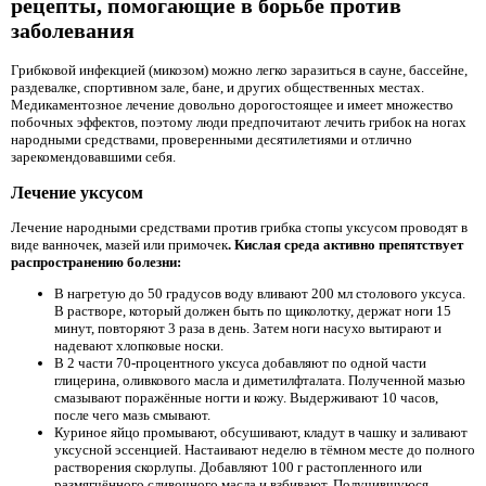
рецепты, помогающие в борьбе против
заболевания
Грибковой инфекцией (микозом) можно легко заразиться в сауне, бассейне,
раздевалке, спортивном зале, бане, и других общественных местах.
Медикаментозное лечение довольно дорогостоящее и имеет множество
побочных эффектов, поэтому люди предпочитают лечить грибок на ногах
народными средствами, проверенными десятилетиями и отлично
зарекомендовавшими себя.
Лечение уксусом
Лечение народными средствами против грибка стопы уксусом проводят в
виде ванночек, мазей или примочек
. Кислая среда активно препятствует
распространению болезни:
В нагретую до 50 градусов воду вливают 200 мл столового уксуса.
В растворе, который должен быть по щиколотку, держат ноги 15
минут, повторяют 3 раза в день. Затем ноги насухо вытирают и
надевают хлопковые носки.
В 2 части 70-процентного уксуса добавляют по одной части
глицерина, оливкового масла и диметилфталата. Полученной мазью
смазывают поражённые ногти и кожу. Выдерживают 10 часов,
после чего мазь смывают.
Куриное яйцо промывают, обсушивают, кладут в чашку и заливают
уксусной эссенцией. Настаивают неделю в тёмном месте до полного
растворения скорлупы. Добавляют 100 г растопленного или
размягчённого сливочного масла и взбивают. Получившуюся