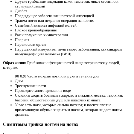
Другие грибковые инфекции кожи, такие как микоз стопы или
стригущий лишай
Диабет
Предыдущее заболевание ногтевой инфекцией
Травма ногтя или недавняя операция на ногтях
Семейный анамнез инфекций ногтей
Плохое кровообращение
Рак и получение химиотерапии
Псориаз
Переносили орган
Нарушенный иммунитет из-за такого заболевания, как синдром
иммунодефицита человека (ВИЧ)
Образ жизни:
Грибковая инфекция ногтей чаще встречается у людей,
которые:
90 020 Часто мокрые ноги или руки в течение дня
Дым
Треснувшие ногти
Проводите много времени в воде
Склонны ходить босиком в жарких и влажных местах, таких как
бассейн, общественный душ или шкафчик комната.
У вас есть ноги, которые сильно потеют, и носите плотно
прилегающую обувь с закрытым носком, которая не дает ногам
дышать.
Симптомы грибка ногтей на ногах