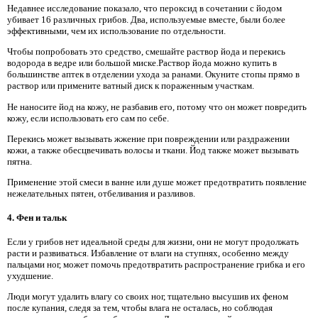
Недавнее исследование показало, что пероксид в сочетании с йодом
убивает 16 различных грибов. Два, используемые вместе, были более
эффективными, чем их использование по отдельности.
Чтобы попробовать это средство, смешайте раствор йода и перекись
водорода в ведре или большой миске.Раствор йода можно купить в
большинстве аптек в отделении ухода за ранами. Окуните стопы прямо в
раствор или примените ватный диск к пораженным участкам.
Не наносите йод на кожу, не разбавив его, потому что он может повредить
кожу, если использовать его сам по себе.
Перекись может вызывать жжение при повреждении или раздражении
кожи, а также обесцвечивать волосы и ткани. Йод также может вызывать
пятна.
Применение этой смеси в ванне или душе может предотвратить появление
нежелательных пятен, отбеливания и разливов.
4. Фен и тальк
Если у грибов нет идеальной среды для жизни, они не могут продолжать
расти и развиваться. Избавление от влаги на ступнях, особенно между
пальцами ног, может помочь предотвратить распространение грибка и его
ухудшение.
Люди могут удалить влагу со своих ног, тщательно высушив их феном
после купания, следя за тем, чтобы влага не осталась, но соблюдая