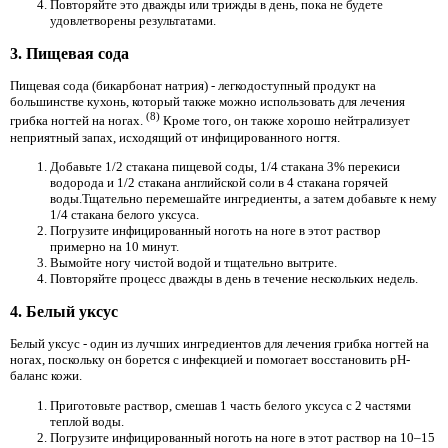
Повторяйте это дважды или трижды в день, пока не будете
удовлетворены результатами.
3. Пищевая сода
Пищевая сода (бикарбонат натрия) - легкодоступный продукт на
большинстве кухонь, который также можно использовать для лечения
(8)
грибка ногтей на ногах.
Кроме того, он также хорошо нейтрализует
неприятный запах, исходящий от инфицированного ногтя.
Добавьте 1/2 стакана пищевой соды, 1/4 стакана 3% перекиси
водорода и 1/2 стакана английской соли в 4 стакана горячей
воды.Тщательно перемешайте ингредиенты, а затем добавьте к нему
1/4 стакана белого уксуса.
Погрузите инфицированный ноготь на ноге в этот раствор
примерно на 10 минут.
Вымойте ногу чистой водой и тщательно вытрите.
Повторяйте процесс дважды в день в течение нескольких недель.
4. Белый уксус
Белый уксус - один из лучших ингредиентов для лечения грибка ногтей на
ногах, поскольку он борется с инфекцией и помогает восстановить pH-
баланс кожи.
Приготовьте раствор, смешав 1 часть белого уксуса с 2 частями
теплой воды.
Погрузите инфицированный ноготь на ноге в этот раствор на 10–15