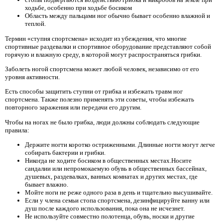
ходьбе, особенно при ходьбе босиком
Область между пальцами ног обычно бывает особенно влажной и
теплой.
Термин «ступня спортсмена» исходит из убеждения, что многие
спортивные раздевалки и спортивное оборудование представляют собой
горячую и влажную среду, в которой могут распространяться грибки.
Заболеть ногой спортсмена может любой человек, независимо от его
уровня активности.
Есть способы защитить ступни от грибка и избежать травм ног
спортсмена. Также полезно применять эти советы, чтобы избежать
повторного заражения или передачи его другим.
Чтобы на ногах не было грибка, люди должны соблюдать следующие
правила:
Держите ногти коротко остриженными. Длинные ногти могут легче
собирать бактерии и грибки.
Никогда не ходите босиком в общественных местах.Носите
сандалии или непромокаемую обувь в общественных бассейнах,
душевых, раздевалках, ванных комнатах и ​​других местах, где
бывает влажно.
Мойте ноги не реже одного раза в день и тщательно высушивайте.
Если у члена семьи стопа спортсмена, дезинфицируйте ванну или
душ после каждого использования, пока она не исчезнет.
Не используйте совместно полотенца, обувь, носки и другие