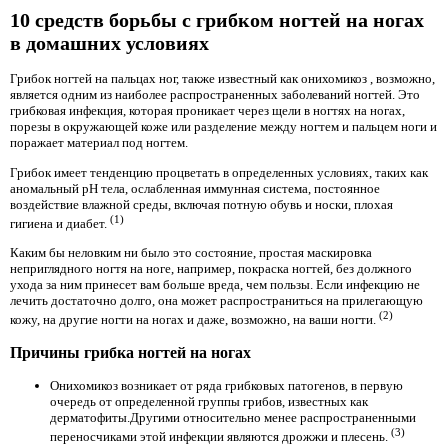
10 средств борьбы с грибком ногтей на ногах
в домашних условиях
Грибок ногтей на пальцах ног, также известный как онихомикоз
, возможно,
является одним из наиболее распространенных заболеваний ногтей. Это
грибковая инфекция, которая проникает через щели в ногтях на ногах,
порезы в окружающей коже или разделение между ногтем и пальцем ноги и
поражает материал под ногтем.
Грибок имеет тенденцию процветать в определенных условиях, таких как
аномальный pH тела, ослабленная иммунная система, постоянное
воздействие влажной среды, включая потную обувь и носки, плохая
(1)
гигиена и диабет.
Каким бы неловким ни было это состояние, простая маскировка
неприглядного ногтя на ноге, например, покраска ногтей, без должного
ухода за ним принесет вам больше вреда, чем пользы. Если инфекцию не
лечить достаточно долго, она может распространиться на прилегающую
(2)
кожу, на другие ногти на ногах и даже, возможно, на ваши ногти.
Причины грибка ногтей на ногах
Онихомикоз возникает от ряда грибковых патогенов, в первую
очередь от определенной группы грибов, известных как
дерматофиты.Другими относительно менее распространенными
(3)
переносчиками этой инфекции являются дрожжи и плесень.