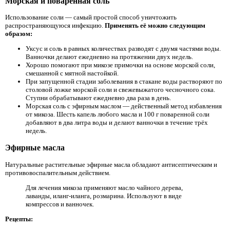
Морская и поваренная соль
Использование соли — самый простой способ уничтожить
распространяющуюся инфекцию.
Применять её можно следующим
образом:
Уксус и соль в равных количествах разводят с двумя частями воды.
Ванночки делают ежедневно на протяжении двух недель.
Хорошо помогают при микозе примочки на основе морской соли,
смешанной с мятной настойкой.
При запущенной стадии заболевания в стакане воды растворяют по
столовой ложке морской соли и свежевыжатого чесночного сока.
Ступни обрабатывают ежедневно два раза в день.
Морская соль с эфирным маслом — действенный метод избавления
от микоза. Шесть капель любого масла и 100 г поваренной соли
добавляют в два литра воды и делают ванночки в течение трёх
недель.
Эфирные масла
Натуральные растительные эфирные масла обладают антисептическим и
противовоспалительным действием.
Для лечения микоза применяют масло чайного дерева,
лаванды, иланг-иланга, розмарина. Используют в виде
компрессов и ванночек.
Рецепты: