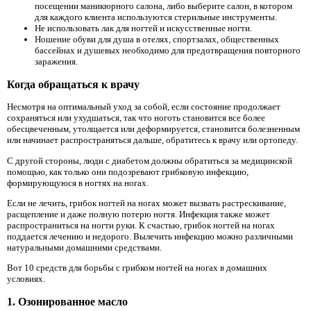
посещении маникюрного салона, либо выберите салон, в котором
для каждого клиента используются стерильные инструменты.
Не использовать лак для ногтей и искусственные ногти.
Ношение обуви для душа в отелях, спортзалах, общественных
бассейнах и душевых необходимо для предотвращения повторного
заражения.
Когда обращаться к врачу
Несмотря на оптимальный уход за собой, если состояние продолжает
сохраняться или ухудшаться, так что ноготь становится все более
обесцвеченным, утолщается или деформируется, становится болезненным
или начинает распространяться дальше, обратитесь к врачу или ортопеду.
С другой стороны, люди с диабетом должны обратиться за медицинской
помощью, как только они подозревают грибковую инфекцию,
формирующуюся в ногтях на ногах.
Если не лечить, грибок ногтей на ногах может вызвать растрескивание,
расщепление и даже полную потерю ногтя. Инфекция также может
распространиться на ногти руки. К счастью, грибок ногтей на ногах
поддается лечению и недорого. Вылечить инфекцию можно различными
натуральными домашними средствами.
Вот 10 средств для борьбы с грибком ногтей на ногах в домашних
условиях.
1. Озонированное масло