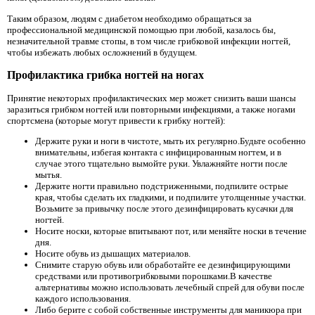
Таким образом, людям с диабетом необходимо обращаться за
профессиональной медицинской помощью при любой, казалось бы,
незначительной травме стопы, в том числе грибковой инфекции ногтей,
чтобы избежать любых осложнений в будущем.
Профилактика грибка ногтей на ногах
Принятие некоторых профилактических мер может снизить ваши шансы
заразиться грибком ногтей или повторными инфекциями, а также ногами
спортсмена (которые могут привести к грибку ногтей):
Держите руки и ноги в чистоте, мыть их регулярно.Будьте особенно
внимательны, избегая контакта с инфицированным ногтем, и в
случае этого тщательно вымойте руки. Увлажняйте ногти после
мытья.
Держите ногти правильно подстриженными, подпилите острые
края, чтобы сделать их гладкими, и подпилите утолщенные участки.
Возьмите за привычку после этого дезинфицировать кусачки для
ногтей.
Носите носки, которые впитывают пот, или меняйте носки в течение
дня.
Носите обувь из дышащих материалов.
Снимите старую обувь или обработайте ее дезинфицирующими
средствами или противогрибковыми порошками.В качестве
альтернативы можно использовать лечебный спрей для обуви после
каждого использования.
Либо берите с собой собственные инструменты для маникюра при