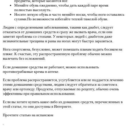
предметы, которые касаются ног.
Меняйте обувь ежедневно, чтобы дать каждой паре время
полностью высохнуть.
Носите легкую обувь и часто меняйте носки, чтобы ноги оставались
сухими.По возможности избегайте теплой тяжелой обуви.
Людям с определенными заболеваниями, такими как диабет, следует
отказаться от домашних средств и сразу же вызвать врача, если они
заметят проблемы со стопами. У некоторых людей с диабетом даже
незначительные трещины и раны на ногах могут быстро заразиться.
Нога спортсмена, безусловно, может помешать планам ходить босиком на
пляже. К счастью, эту распространенную проблему обычно можно
вылечить без осложнений.
Если домашние средства не работают, можно использовать
противогрибковые кремы в аптеке.
Если проблема распространяется, усугубляется или не поддается лечению
этими домашними средствами, людям следует обратиться за советом к
врачу или ортопеду. Продукты, отпускаемые по рецепту, обычно очень
эффективны при правильном использовании.
Если вы хотите купить какое-либо из домашних средств, перечисленных в
этой статье, то они доступны в Интернете.
Прочтите статью на испанском
.