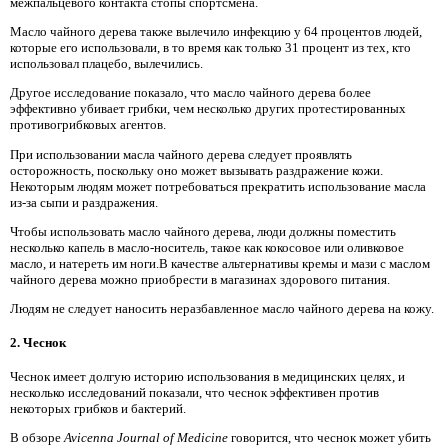
межпальцевого контакта стопы спортсмена.
Масло чайного дерева также вылечило инфекцию у 64 процентов людей,
которые его использовали, в то время как только 31 процент из тех, кто
использовал плацебо, вылечились.
Другое исследование показало, что масло чайного дерева более
эффективно убивает грибки, чем несколько других протестированных
противогрибковых агентов.
При использовании масла чайного дерева следует проявлять
осторожность, поскольку оно может вызывать раздражение кожи.
Некоторым людям может потребоваться прекратить использование масла
из-за сыпи и раздражения.
Чтобы использовать масло чайного дерева, люди должны поместить
несколько капель в масло-носитель, такое как кокосовое или оливковое
масло, и натереть им ноги.В качестве альтернативы кремы и мази с маслом
чайного дерева можно приобрести в магазинах здорового питания.
Людям не следует наносить неразбавленное масло чайного дерева на кожу.
2. Чеснок
Чеснок имеет долгую историю использования в медицинских целях, и
несколько исследований показали, что чеснок эффективен против
некоторых грибков и бактерий.
В обзоре
Avicenna Journal of Medicine
говорится, что чеснок может убить