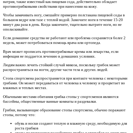
натрия, также известный как пищевая сода, действительно обладает
противогрибковыми свойствами при нанесении на кожу.
Чтобы замачивать ногу, смешайте примерно полстакана пищевой соды в
большом ведре или тазе с теплой водой. Замочите ноги в течение 15-20
минут два раза в день. Когда закончите, тщательно вытрите ноги, но не
ополаскивайте.
Если домашние средства не работают или проблема сохраняется более 2
недель, может потребоваться помощь врача или ортопеда.
Врач может прописать противогрибковые кремы или лекарства, если
инфекция не поддается лечению в домашних условиях.
Людям важно лечить стойкий случай микоза, поскольку грибок может
распространяться на ногти, другие части тела и других людей.
Стопа спортсмена распространяется при контакте человека с некоторыми
грибами. Он может передаваться от человека к человеку и процветает во
влажных и теплых местах.
Обычными местами обитания грибка стопы у спортсменов являются
бассейны, общественные ванные комнаты и раздевалки.
Грибки, вызывающие образование стопы спортсмена, обычно поражают
стопы, потому что:
обувь и носки создают теплую и влажную среду, необходимую для
роста грибков
стопы подвергаются воздействию грибка и микробов на земле при