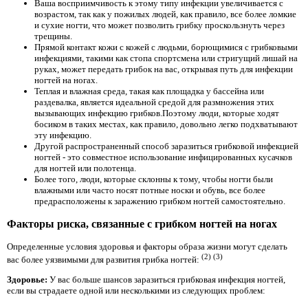
Ваша восприимчивость к этому типу инфекции увеличивается с
возрастом, так как у пожилых людей, как правило, все более ломкие
и сухие ногти, что может позволить грибку проскользнуть через
трещины.
Прямой контакт кожи с кожей с людьми, борющимися с грибковыми
инфекциями, такими как стопа спортсмена или стригущий лишай на
руках, может передать грибок на вас, открывая путь для инфекции
ногтей на ногах.
Теплая и влажная среда, такая как площадка у бассейна или
раздевалка, является идеальной средой для размножения этих
вызывающих инфекцию грибков.Поэтому люди, которые ходят
босиком в таких местах, как правило, довольно легко подхватывают
эту инфекцию.
Другой распространенный способ заразиться грибковой инфекцией
ногтей - это совместное использование инфицированных кусачков
для ногтей или полотенца.
Более того, люди, которые склонны к тому, чтобы ногти были
влажными или часто носят потные носки и обувь, все более
предрасположены к заражению грибком ногтей самостоятельно.
Факторы риска, связанные с грибком ногтей на ногах
Определенные условия здоровья и факторы образа жизни могут сделать
(2)
(3)
вас более уязвимыми для развития грибка ногтей:
Здоровье:
У вас больше шансов заразиться грибковая инфекция ногтей,
если вы страдаете одной или несколькими из следующих проблем: