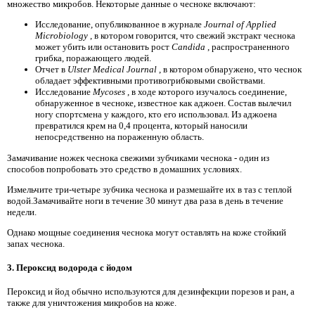
множество микробов. Некоторые данные о чесноке включают:
Исследование, опубликованное в журнале
Journal of Applied
Microbiology
, в котором говорится, что свежий экстракт чеснока
может убить или остановить рост
Candida
, распространенного
грибка, поражающего людей.
Отчет в
Ulster Medical Journal
, в котором обнаружено, что чеснок
обладает эффективными противогрибковыми свойствами.
Исследование
Mycoses
, в ходе которого изучалось соединение,
обнаруженное в чесноке, известное как аджоен. Состав вылечил
ногу спортсмена у каждого, кто его использовал. Из аджоена
превратился крем на 0,4 процента, который наносили
непосредственно на пораженную область.
Замачивание ножек чеснока свежими зубчиками чеснока - один из
способов попробовать это средство в домашних условиях.
Измельчите три-четыре зубчика чеснока и размешайте их в таз с теплой
водой.Замачивайте ноги в течение 30 минут два раза в день в течение
недели.
Однако мощные соединения чеснока могут оставлять на коже стойкий
запах чеснока.
3. Пероксид водорода с йодом
Пероксид и йод обычно используются для дезинфекции порезов и ран, а
также для уничтожения микробов на коже.