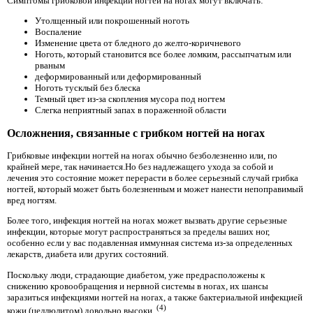
Симптомы грибковой инфекции ногтей на ногах могут включать:
Утолщенный или покрошенный ноготь
Воспаление
Изменение цвета от бледного до желто-коричневого
Ноготь, который становится все более ломким, рассыпчатым или
рваным
деформированный или деформированный
Ноготь тусклый без блеска
Темный цвет из-за скопления мусора под ногтем
Слегка неприятный запах в пораженной области
Осложнения, связанные с грибком ногтей на ногах
Грибковые инфекции ногтей на ногах обычно безболезненно или, по
крайней мере, так начинается.Но без надлежащего ухода за собой и
лечения это состояние может перерасти в более серьезный случай грибка
ногтей, который может быть болезненным и может нанести непоправимый
вред ногтям.
Более того, инфекция ногтей на ногах может вызвать другие серьезные
инфекции, которые могут распространяться за пределы ваших ног,
особенно если у вас подавленная иммунная система из-за определенных
лекарств, диабета или других состояний.
Поскольку люди, страдающие диабетом, уже предрасположены к
снижению кровообращения и нервной системы в ногах, их шансы
заразиться инфекциями ногтей на ногах, а также бактериальной инфекцией
(4)
кожи (целлюлитом) довольно высоки.