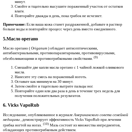
минут.
Смойте и тщательно высушите пораженный участок от остатков
влаги.
Повторяйте дважды в день, пока грибок не исчезнет.
Примечание:
Если ваша кожа станет раздраженной, добавьте в раствор
больше воды и повторяйте процесс через день вместо ежедневного.
5.Масло орегано
Масло орегано (
Origanum
) обладает антисептическими,
антибактериальными, противопаразитарными, противовирусными,
(9)
обезболивающими и противогрибковыми свойствами.
Смешайте две капли масла орегано с 1 чайной ложкой оливкового
масла.
Нанесите эту смесь на пораженный ноготь.
Оставьте как минимум на 30 минут.
Затем смойте и тщательно вытрите пальцы ног.
Повторяйте один или два раза в день в течение трех недель для
получения положительных результатов.
6. Vicks VapoRub
Исследование, опубликованное в журнале
Американского совета семейной
медицины
, демонстрирует эффективность Vicks VapoRub при лечении
(10)
грибка ногтей на ногах.
Мазь состоит из множества ингредиентов,
обладающих противогрибковым действием.