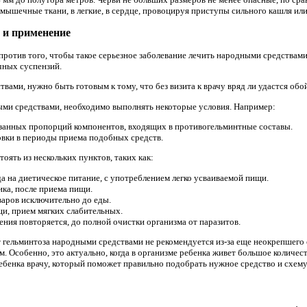
 в мышечные ткани, в легкие, в сердце, провоцируя приступы сильного кашля ил
 и применение
против того, чтобы такое серьезное заболевание лечить народными средствами
чных суспензий.
твами, нужно быть готовым к тому, что без визита к врачу вряд ли удастся обо
ыми средствами, необходимо выполнять некоторые условия. Например:
занных пропорций компонентов, входящих в противогельминтные составы.
вки в периоды приема подобных средств.
тоять из нескольких пунктов, таких как:
а на диетическое питание, с употреблением легко усваиваемой пищи.
ка, после приема пищи.
варов исключительно до еды.
щи, прием мягких слабительных.
ния повторяется, до полной очистки организма от паразитов.
 гельминтоза народными средствами не рекомендуется из-за еще неокрепшего 
. Особенно, это актуально, когда в организме ребенка живет большое количест
ребенка врачу, который поможет правильно подобрать нужное средство и схему