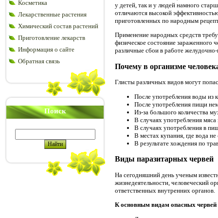
Косметика
у детей, так и у людей намного стар
отличаются высокой эффективностью,
Лекарственные растения
приготовленных по народным рецептам
Химический состав растений
Применение народных средств требуе
Приготовление лекарств
физическое состояние зараженного ч
Информация о сайте
различные сбои в работе желудочно-к
Обратная связь
Почему в организме человек
Глисты различных видов могут попас
После употребления воды из кр
После употребления пищи нем
Поиск
Из-за большого количества му
В случаях употребления мяса
В случаях употребления в пищ
В местах купания, где вода н
В результате хождения по трав
Виды паразитарных червей
На сегодняшний день ученым известно
жизнедеятельности, человеческий ор
ответственных внутренних органов.
К основным видам опасных червей 