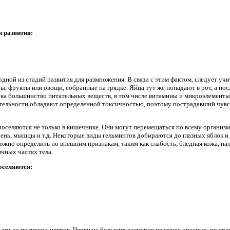
и развития:
дной из стадий развития для размножения. В связи с этим фактом, следует учи
ы, фрукты или овощи, собранные на грядке. Яйца тут же попадают в рот, а после
ка большинство питательных веществ, в том числе витамины и микроэлементы,
тельности обладают определенной токсичностью, поэтому пострадавший чувс
оселяются не только в кишечнике. Они могут перемещаться по всему организм
ечень, мышцы и т.д. Некоторые виды гельминтов добираются до глазных яблок и 
жно определить по внешним признакам, таким как слабость, бледная кожа, на
ичных частях тела.
оселяются:
4 мм до полутора метров. Черви не больших размеров не менее опасные, по с