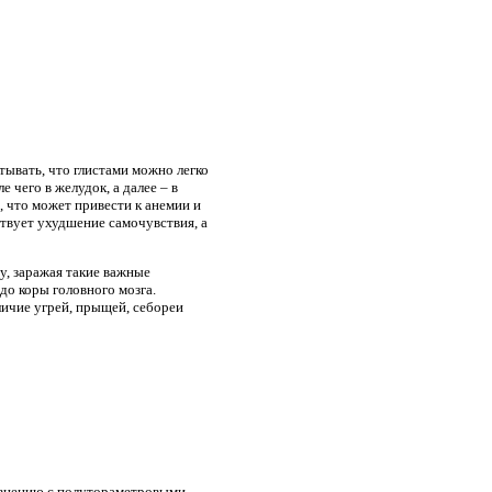
тывать, что глистами можно легко
 чего в желудок, а далее – в
 что может привести к анемии и
твует ухудшение самочувствия, а
у, заражая такие важные
до коры головного мозга.
личие угрей, прыщей, себореи
равнению с полутораметровыми