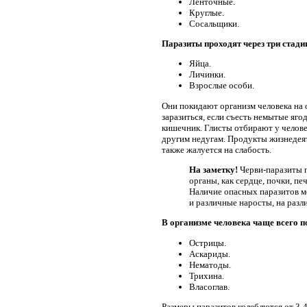
Ленточные.
Круглые.
Сосальщики.
Паразиты проходят через три стади
Яйца.
Личинки.
Взрослые особи.
Они покидают организм человека на о
заразиться, если съесть немытые ягод
кишечник. Глисты отбирают у челове
другим недугам. Продукты жизнедея
также жалуется на слабость.
На заметку!
Черви-паразиты п
органы, как сердце, почки, п
Наличие опасных паразитов мо
и различные наросты, на разл
В организме человека чаще всего п
Острицы.
Аскариды.
Нематоды.
Трихина.
Власоглав.
Размеры паразитов колеблются от 3-