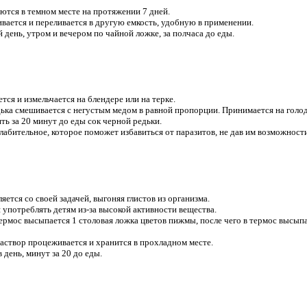
ются в темном месте на протяжении 7 дней.
вается и переливается в другую емкость, удобную в применении.
день, утром и вечером по чайной ложке, за полчаса до еды.
тся и измельчается на блендере или на терке.
дька смешивается с негустым медом в равной пропорции. Принимается на голод
ть за 20 минут до еды сок черной редьки.
слабительное, которое поможет избавиться от паразитов, не дав им возможност
ется со своей задачей, выгоняя глистов из организма.
 употреблять детям из-за высокой активности вещества.
термос высыпается 1 столовая ложка цветов пижмы, после чего в термос высыпа
аствор процеживается и хранится в прохладном месте.
 день, минут за 20 до еды.