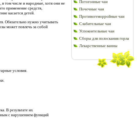
Потогонные чаи
 в том числе и народные, хотя они не
что применение средств,
Почечные чаи
ние касается детей.
Противогеморройные чаи
тв. Обязательно нужно учитывать
Слабительные чаи
озы может повлечь за собой
Успокоительные чаи
Сборы для полоскания горла
Лекарственные ванны
тарные условия.
ки.
ка. В результате их
анным с нарушением функций