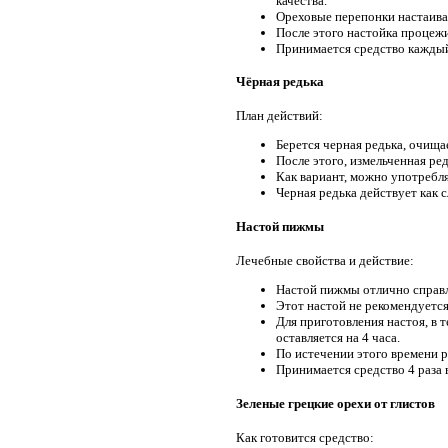
качества.
Ореховые перепонки настаива
После этого настойка процежи
Принимается средство каждый 
Чёрная редька
План действий:
Берется черная редька, очищае
После этого, измельченная ре
Как вариант, можно употребля
Черная редька действует как 
Настой пижмы
Лечебные свойства и действие:
Настой пижмы отлично справля
Этот настой не рекомендуется
Для приготовления настоя, в 
оставляется на 4 часа.
По истечении этого времени р
Принимается средство 4 раза в
Зеленые грецкие орехи от глистов
Как готовится средство: