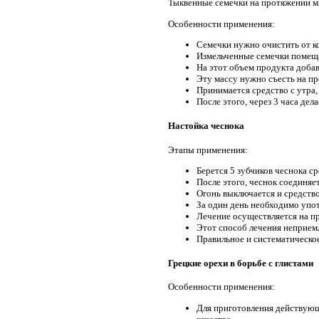
Тыквенные семечки на протяжении мно
Особенности применения:
Семечки нужно очистить от ко
Измельченные семечки помеща
На этот объем продукта добав
Эту массу нужно съесть на пр
Принимается средство с утра,
После этого, через 3 часа дел
Настойка чеснока
Этапы применения:
Берется 5 зубчиков чеснока с
После этого, чеснок соединяет
Огонь выключается и средство 
За один день необходимо упот
Лечение осуществляется на пр
Этот способ лечения неприемл
Правильное и систематическое
Грецкие орехи в борьбе с глистами
Особенности применения:
Для приготовления действующ