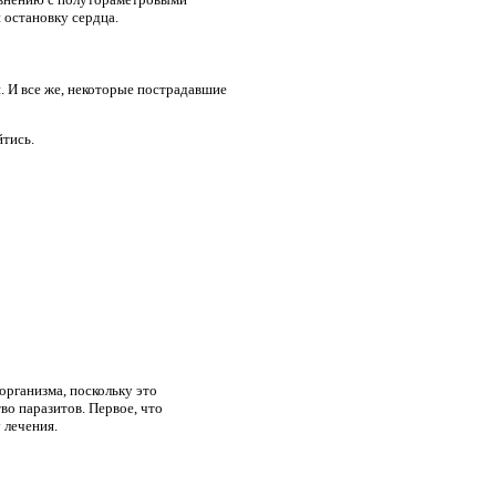
и остановку сердца.
. И все же, некоторые пострадавшие
йтись.
организма, поскольку это
во паразитов. Первое, что
 лечения.