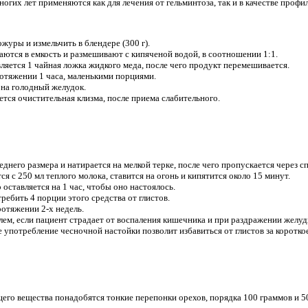
гих лет применяются как для лечения от гельминтоза, так и в качестве профил
журы и измельчить в блендере (300 г).
ются в емкость и размешивают с кипяченой водой, в соотношении 1:1.
ляется 1 чайная ложка жидкого меда, после чего продукт перемешивается.
отяжении 1 часа, маленькими порциями.
 на голодный желудок.
ается очистительная клизма, после приема слабительного.
реднего размера и натирается на мелкой терке, после чего пропускается через 
ся с 250 мл теплого молока, ставится на огонь и кипятится около 15 минут.
оставляется на 1 час, чтобы оно настоялось.
ребить 4 порции этого средства от глистов.
отяжении 2-х недель.
ем, если пациент страдает от воспаления кишечника и при раздражении желуд
 употребление чесночной настойки позволит избавиться от глистов за короткое
его вещества понадобятся тонкие перепонки орехов, порядка 100 граммов и 5