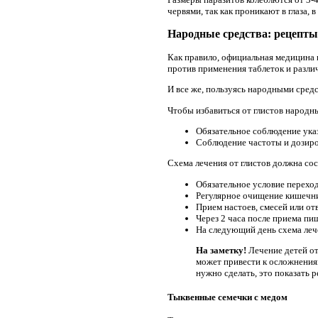
червями, так как проникают в глаза,
Народные средства: рецепты
Как правило, официальная медицина 
против применения таблеток и разли
И все же, пользуясь народными средс
Чтобы избавиться от глистов народн
Обязательное соблюдение ука
Соблюдение частоты и дозиро
Схема лечения от глистов должна сос
Обязательное условие переход
Регулярное очищение кишечни
Прием настоев, смесей или от
Через 2 часа после приема пи
На следующий день схема лече
На заметку!
Лечение детей от
может привести к осложнениям
нужно сделать, это показать 
Тыквенные семечки с медом