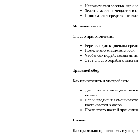
Используются зеленые корки о
Зеленая масса помещается в к
Принимается средство от глист
Морковный сок
Способ приготовления:
Берется один корнеплод средн
После этого отжимается сок.
Чтобы сок подействовал на па
Этот способ борьбы с глистам
Травяной сбор
Как приготовить и употреблять:
Для приготовления действующе
пижмы.
Все ингредиенты смешиваются
настаивается 8 часов.
После этого настой процежива
Полынь
Как правильно приготовить и употре