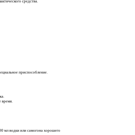
актического средства.
специальное приспособление.
ка.
 время.
00 мл водки или самогона хорошего