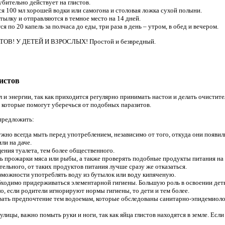
бительно действует на глистов.
я 100 мл хорошей водки или самогона и столовая ложка сухой полыни.
ылку и отправляются в темное место на 14 дней.
 по 20 капель за полчаса до еды, три раза в день – утром, в обед и вечером.
! У ДЕТЕЙ И ВЗРОСЛЫХ! Простой и безвредный.
истов
л и энергии, так как приходится регулярно принимать настои и делать очистит
, которые помогут уберечься от подобных паразитов.
предложить:
жно всегда мыть перед употреблением, независимо от того, откуда они появил
ли на даче.
ения туалета, тем более общественного.
ь прожарки мяса или рыбы, а также проверять подобные продукты питания на 
ельного, от таких продуктов питания лучше сразу же отказаться.
возможности употреблять воду из бутылок или воду кипяченую.
бходимо придерживаться элементарной гигиены. Большую роль в освоении дет
о, если родители игнорируют нормы гигиены, то дети и тем более.
вать предпочтение тем водоемам, которые обследованы санитарно-эпидемиоло
 улицы, важно помыть руки и ноги, так как яйца глистов находятся в земле. Если