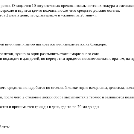
рехов. Очищается 10 штук зеленых орехов, измельчается их кожура и смешивает
астрюлю и варится где-то полчаса, после чего средство должно остыть.
ов 2 раза в день, перед завтраком и ужином, за 20 минут.
ей величины и мелко натирается или измельчается на блендере.
разитов, нужно за один раз выпить стакан морковного сока.
и подходит и для детей, но перед этим придется посоветоваться с врачом, на 
го средства понадобится по столовой ложке корня валерианы, девясила, полы
, после чего 2 столовые ложки сбора высыпаются в термос и заливаются полл
ется и принимается трижды в день, где-то по 70 мл до еды.
блять: