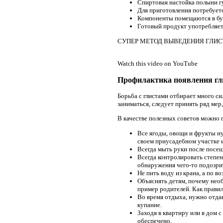
Спиртовая настойка полыни гу
Для приготовления потребуетс
Компоненты помещаются в бут
Готовый продукт употребляется
СУПЕР МЕТОД ВЫВЕДЕНИЯ ГЛИСТОВ
Watch this video on YouTube
Профилактика появления гл
Борьба с глистами отбирает много си
заниматься, следует принять ряд мер
В качестве полезных советов можно 
Все ягоды, овощи и фрукты ну
своем приусадебном участке и
Всегда мыть руки после посещ
Всегда контролировать степен
обнаружения чего-то подозрит
Не пить воду из крана, а по 
Объяснять детям, почему нео
пример родителей. Как правил
Во время отдыха, нужно отда
купание.
Заходя в квартиру или в дом с
обеспечено.