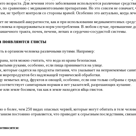
шего возраста. Для лечения этого заболевания используются различные средства,
 по сравнению с медикаментозными препаратами. Но это совсем не означает, 
, не требует контроля со стороны врачей. Особенно это актуально, когда лече
т не меньшей аккуратности, как и при использовании медикаментозных средс
еловека и придерживаться норм употребления. В любом случае, превышение д
ишечного тракта, почек, печени, легких и сердечно-сосудистой системы.
а появляются глисты
ть в организм человека различными путями. Например:
ана, хотя можно считать, что вода из крана безопасная.
ытыми руками, особенно, если пища принимается на улице.
х, которые садятся на продукты питания, что указывает на неприемлемые сани
 и морепродуктов без надлежащей термической обработки.
у немытых ягод, фруктов и овощей, особенно, если они только собраны с гряд
е соответствует санитарным нормам и нет указателей, разрешающих купание.
е или земле босиком, так как в земле находятся яйца глистов.
 о более, чем 250 видах опасных червей, которые могут обитать в теле челове
ганизм постоянно отравляется, что приводит к серьезным последствиям, связ
относятся: