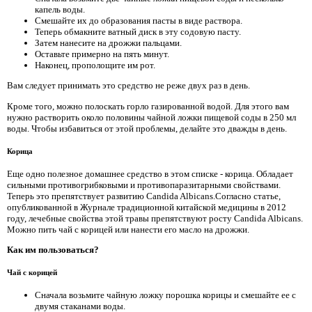
капель воды.
Смешайте их до образования пасты в виде раствора.
Теперь обмакните ватный диск в эту содовую пасту.
Затем нанесите на дрожжи пальцами.
Оставьте примерно на пять минут.
Наконец, прополощите им рот.
Вам следует принимать это средство не реже двух раз в день.
Кроме того, можно полоскать горло газированной водой. Для этого вам
нужно растворить около половины чайной ложки пищевой соды в 250 мл
воды. Чтобы избавиться от этой проблемы, делайте это дважды в день.
Корица
Еще одно полезное домашнее средство в этом списке - корица. Обладает
сильными противогрибковыми и противопаразитарными свойствами.
Теперь это препятствует развитию Candida Albicans.Согласно статье,
опубликованной в Журнале традиционной китайской медицины в 2012
году, лечебные свойства этой травы препятствуют росту Candida Albicans.
Можно пить чай с корицей или нанести его масло на дрожжи.
Как им пользоваться?
Чай с корицей
Сначала возьмите чайную ложку порошка корицы и смешайте ее с
двумя стаканами воды.