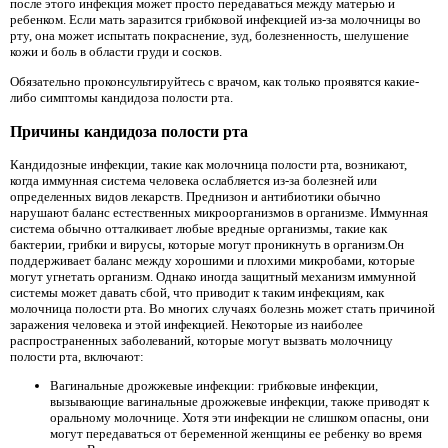
после этого инфекция может просто передаваться между матерью и
ребенком. Если мать заразится грибковой инфекцией из-за молочницы во
рту, она может испытать покраснение, зуд, болезненность, шелушение
кожи и боль в области груди и сосков.
Обязательно проконсультируйтесь с врачом, как только проявятся какие-
либо симптомы кандидоза полости рта.
Причины кандидоза полости рта
Кандидозные инфекции, такие как молочница полости рта, возникают,
когда иммунная система человека ослабляется из-за болезней или
определенных видов лекарств. Преднизон и антибиотики обычно
нарушают баланс естественных микроорганизмов в организме. Иммунная
система обычно отталкивает любые вредные организмы, такие как
бактерии, грибки и вирусы, которые могут проникнуть в организм.Он
поддерживает баланс между хорошими и плохими микробами, которые
могут угнетать организм. Однако иногда защитный механизм иммунной
системы может давать сбой, что приводит к таким инфекциям, как
молочница полости рта. Во многих случаях болезнь может стать причиной
заражения человека и этой инфекцией. Некоторые из наиболее
распространенных заболеваний, которые могут вызвать молочницу
полости рта, включают:
Вагинальные дрожжевые инфекции: грибковые инфекции,
вызывающие вагинальные дрожжевые инфекции, также приводят к
оральному молочнице. Хотя эти инфекции не слишком опасны, они
могут передаваться от беременной женщины ее ребенку во время