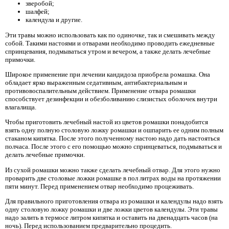
зверобой;
шалфей;
календула и другие.
Эти травы можно использовать как по одиночке, так и смешивать между
собой. Такими настоями и отварами необходимо проводить ежедневные
спринцевания, подмываться утром и вечером, а также делать лечебные
примочки.
Широкое применение при лечении кандидоза приобрела ромашка. Она
обладает ярко выраженным седативным, антибактериальным и
противовоспалительным действием. Применение отвара ромашки
способствует дезинфекции и обезболиванию слизистых оболочек внутри
влагалища.
Чтобы приготовить лечебный настой из цветов ромашки понадобится
взять одну полную столовую ложку ромашки и ошпарить ее одним полным
стаканом кипятка. После этого полученному настою надо дать настояться
полчаса. После этого с его помощью можно спринцеваться, подмываться и
делать лечебные примочки.
Из сухой ромашки можно также сделать лечебный отвар. Для этого нужно
проварить две столовые ложки ромашке в пол литрах воды на протяжении
пяти минут. Перед применением отвар необходимо процеживать.
Для правильного приготовления отвара из ромашки и календулы надо взять
одну столовую ложку ромашки и две ложки цветов календулы. Эти травы
надо залить в термосе литром кипятка и оставить на двенадцать часов (на
ночь). Перед использованием предварительно процедить.