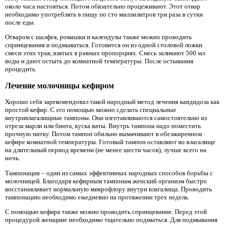
около часа настояться. Потом обязательно процеживают. Этот отвар
необходимо употреблять в пищу по сто миллилитров три раза в сутки
после еды.
Отваром с шалфея, ромашки и календулы также можно проводить
спринцевания и подмываться. Готовится он из одной столовой ложки
смеси этих трав, взятых в равных пропорциях. Смесь заливают 500 мл
воды и дают остыть до комнатной температуры. После остывания
процедить.
Лечение молочницы кефиром
Хорошо себя зарекомендовал такой народный метод лечения кандидоза как
простой кефир. С его помощью можно сделать специальные
внутривлагалищные тампоны. Они изготавливаются самостоятельно из
отреза марли или бинта, куска ваты. Внутрь тампона надо поместить
прочную нитку. Потом тампон обильно вымачивают в обезжиренном
кефире комнатной температуры. Готовый тампон оставляют во влагалище
на длительный период времени (не менее шести часов), лучше всего на
ночь.
Тампонация – один из самых эффективных народных способов борьбы с
молочницей. Благодаря кефирным тампонам женский организм быстро
восстанавливает нормальную микрофлору внутри влагалища. Проводить
тампонацию необходимо ежедневно на протяжении трех недель.
С помощью кефира также можно проводить спринцевание. Перед этой
процедурой женщине необходимо тщательно подмыться. Для подмывания