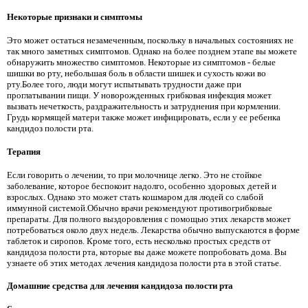
Некоторые признаки и симптомы
Это может остаться незамеченным, поскольку в начальных состояниях не
так много заметных симптомов. Однако на более позднем этапе вы можете
обнаружить множество симптомов. Некоторые из симптомов - белые
шишки во рту, небольшая боль в области шишек и сухость кожи во
рту.Более того, люди могут испытывать трудности даже при
проглатывании пищи. У новорожденных грибковая инфекция может
вызвать нечеткость, раздражительность и затруднения при кормлении.
Грудь кормящей матери также может инфицировать, если у ее ребенка
кандидоз полости рта.
Терапия
Если говорить о лечении, то при молочнице легко. Это не стойкое
заболевание, которое беспокоит надолго, особенно здоровых детей и
взрослых. Однако это может стать кошмаром для людей со слабой
иммунной системой.Обычно врачи рекомендуют противогрибковые
препараты. Для полного выздоровления с помощью этих лекарств может
потребоваться около двух недель. Лекарства обычно выпускаются в форме
таблеток и сиропов. Кроме того, есть несколько простых средств от
кандидоза полости рта, которые вы даже можете попробовать дома. Вы
узнаете об этих методах лечения кандидоза полости рта в этой статье.
Домашние средства для лечения кандидоза полости рта