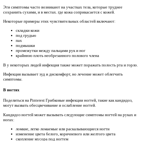
Эти симптомы часто возникают на участках тела, которые труднее
сохранить сухими, и в местах. где кожа соприкасается с кожей.
Некоторые примеры этих чувствительных областей включают:
складки кожи
под грудью
пах
подмышки
промежутки между пальцами рук и ног
крайнюю плоть необрезанного полового члена
В у некоторых людей инфекция также может поражать полость рта и горло.
Инфекция вызывает зуд и дискомфорт, но лечение может облегчить
симптомы.
В ногтях
Поделиться на Pinterest Грибковые инфекции ногтей, такие как кандидоз,
могут вызвать обесцвечивание и ослабление ногтей.
Кандидоз ногтей может вызывать следующие симптомы ногтей на руках и
ногах:
ломкие, легко ломаемые или раскалывающиеся ногти
изменение цвета белого, коричневого или желтого цвета
скопление мусора под ногтем