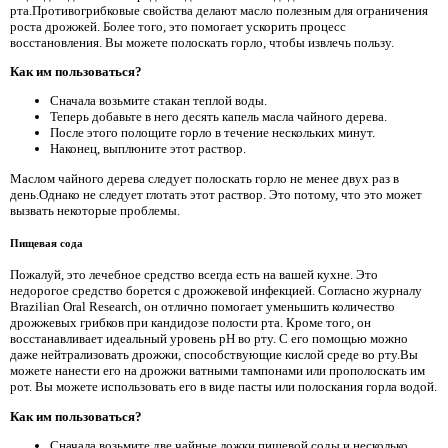
рта.Противогрибковые свойства делают масло полезным для ограничения
роста дрожжей. Более того, это помогает ускорить процесс
восстановления. Вы можете полоскать горло, чтобы извлечь пользу.
Как им пользоваться?
Сначала возьмите стакан теплой воды.
Теперь добавьте в него десять капель масла чайного дерева.
После этого полощите горло в течение нескольких минут.
Наконец, выплюните этот раствор.
Маслом чайного дерева следует полоскать горло не менее двух раз в
день.Однако не следует глотать этот раствор. Это потому, что это может
вызвать некоторые проблемы.
Пищевая сода
Пожалуй, это лечебное средство всегда есть на вашей кухне. Это
недорогое средство борется с дрожжевой инфекцией. Согласно журналу
Brazilian Oral Research, он отлично помогает уменьшить количество
дрожжевых грибков при кандидозе полости рта. Кроме того, он
восстанавливает идеальный уровень pH во рту. С его помощью можно
даже нейтрализовать дрожжи, способствующие кислой среде во рту.Вы
можете нанести его на дрожжи ватными тампонами или прополоскать им
рот. Вы можете использовать его в виде пасты или полоскания горла водой.
Как им пользоваться?
Сначала возьмите две чайные ложки пищевой соды и несколько