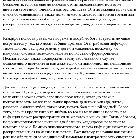
беспокоить, если вы еще не знакомы с этим заболеванием, но это не
является серьезной причиной для беспокойства. Эти поражения могут быть
очень болезненными, а также могут немного кровоточить из-за трения или
при царапании какой-либо пищей. Оральный молочница нередко
распространяется на нёбо, а также на десны, миндалины и заднюю часть
шеи.
Кандидоз полости рта может поражать людей любого возраста, но чаще
встречается у тех, кто носит зубные протезы. Эта грибковая инфекция
также широко распространена у детей и младенцев, поскольку их
иммунная система, возможно, еще не полностью сформировалась.
Пожилые люди также подвержены этому заболеванию в случае
ослабленного иммунитета или даже если они принимают ингаляционные
кортикостероиды. Если вы страдаете диабетом или анемией, у вас гораздо
выше риск получить кандидоз полости рта. Курение сигарет тоже может
быть одним из факторов, запускающих эту инфекцию.
Для здоровых людей кандидоз полости рта не более чем незначительная
проблема. Однако для людей с ослабленным иммунитетом развитие
молочницы может стать огромной проблемой, которую сложно
контролировать. Более того, такие простые действия, как еда, питье,
разговор и чистка зубов, также могут стать болезненной задачей. Более
того, если вы проглотите что-нибудь во время молочницы полости рта,
инфекция может распространиться на желудок и кишечник. Таким образом,
получить полноценное питание для больных кандидозом полости рта
немного сложно.Помимо пищеварительного тракта инфекция может также
распространиться на легкие или печень. Вот почему так важно как можно
раньше обратиться за медицинской помощью и контролировать симптомы.