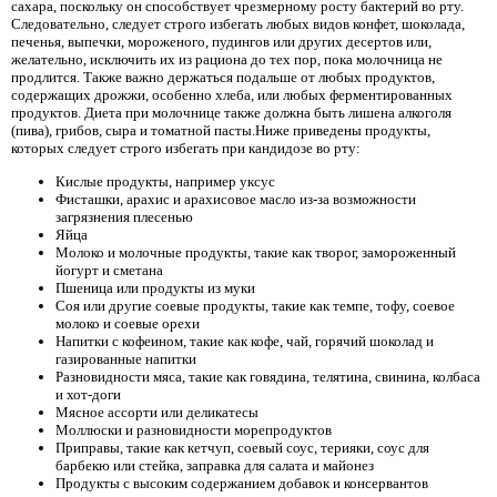
сахара, поскольку он способствует чрезмерному росту бактерий во рту.
Следовательно, следует строго избегать любых видов конфет, шоколада,
печенья, выпечки, мороженого, пудингов или других десертов или,
желательно, исключить их из рациона до тех пор, пока молочница не
продлится. Также важно держаться подальше от любых продуктов,
содержащих дрожжи, особенно хлеба, или любых ферментированных
продуктов. Диета при молочнице также должна быть лишена алкоголя
(пива), грибов, сыра и томатной пасты.Ниже приведены продукты,
которых следует строго избегать при кандидозе во рту:
Кислые продукты, например уксус
Фисташки, арахис и арахисовое масло из-за возможности
загрязнения плесенью
Яйца
Молоко и молочные продукты, такие как творог, замороженный
йогурт и сметана
Пшеница или продукты из муки
Соя или другие соевые продукты, такие как темпе, тофу, соевое
молоко и соевые орехи
Напитки с кофеином, такие как кофе, чай, горячий шоколад и
газированные напитки
Разновидности мяса, такие как говядина, телятина, свинина, колбаса
и хот-доги
Мясное ассорти или деликатесы
Моллюски и разновидности морепродуктов
Приправы, такие как кетчуп, соевый соус, терияки, соус для
барбекю или стейка, заправка для салата и майонез
Продукты с высоким содержанием добавок и консервантов