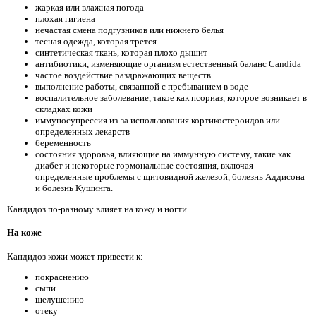
жаркая или влажная погода
плохая гигиена
нечастая смена подгузников или нижнего белья
тесная одежда, которая трется
синтетическая ткань, которая плохо дышит
антибиотики, изменяющие организм естественный баланс Candida
частое воздействие раздражающих веществ
выполнение работы, связанной с пребыванием в воде
воспалительное заболевание, такое как псориаз, которое возникает в
складках кожи
иммуносупрессия из-за использования кортикостероидов или
определенных лекарств
беременность
состояния здоровья, влияющие на иммунную систему, такие как
диабет и некоторые гормональные состояния, включая
определенные проблемы с щитовидной железой, болезнь Аддисона
и болезнь Кушинга.
Кандидоз по-разному влияет на кожу и ногти.
На коже
Кандидоз кожи может привести к:
покраснению
сыпи
шелушению
отеку