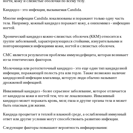
ногти, кожу и слизистые оболочки по всему телу.
Кандидоз - это инфекция, вызываемая Candida.
Многие инфекции Candida локализованы и поражают только одну часть
тела. Например, кожный кандидоз поражает кожу, а онихомикоз - инфекцию
ногтей.
Хронический кандидоз кожно-слизистых оболочек (ККМ) относится к
группе заболеваний, характеризующихся стойкими, изнурительными и
повторяющимися инфекциями кожи, ногтей и слизистых оболочек.
CMC является результатом проблемы иммунодефицита, которая возникает
из-за генетических факторов.
Молочница или ротоглоточный кандидоз - это еще один тип кандидозной
инфекции, поражающей полость рта или горло. Также возможно наличие
кандидозной инфекции влагалища, которую люди обычно называют
дрожжевой инфекцией.
Инвазивный кандидоз - более серьезное заболевание, которое отличается
от кандидоза кожи и ногтей тем, что не локализовано. Инвазивный
кандидоз может поражать кровь, мозг, глаза и другие органы тела и может
быть опасным для жизни.
Кандида процветает в теплой и влажной среде, а ослабленный иммунный
ответ или другие условия могут способствовать развитию инфекции.
Следующие факторы повышают вероятность инфицирования: