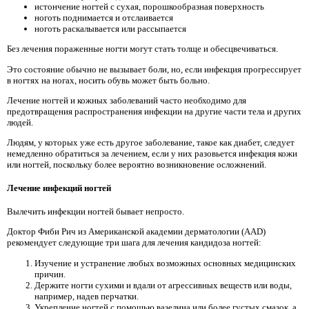
истончение ногтей с сухая, порошкообразная поверхность
ноготь поднимается и отслаивается
ноготь раскалывается или рассыпается
Без лечения пораженные ногти могут стать толще и обесцвечиваться.
Это состояние обычно не вызывает боли, но, если инфекция прогрессирует
в ногтях на ногах, носить обувь может быть больно.
Лечение ногтей и кожных заболеваний часто необходимо для
предотвращения распространения инфекции на другие части тела и других
людей.
Людям, у которых уже есть другое заболевание, такое как диабет, следует
немедленно обратиться за лечением, если у них разовьется инфекция кожи
или ногтей, поскольку более вероятно возникновение осложнений.
Лечение инфекций ногтей
Вылечить инфекции ногтей бывает непросто.
Доктор Фиби Рич из Американской академии дерматологии (AAD)
рекомендует следующие три шага для лечения кандидоза ногтей:
Изучение и устранение любых возможных основных медицинских
причин.
Держите ногти сухими и вдали от агрессивных веществ или воды,
например, надев перчатки.
Укрепление ногтей с помощью вазелина или более густых смазок, а