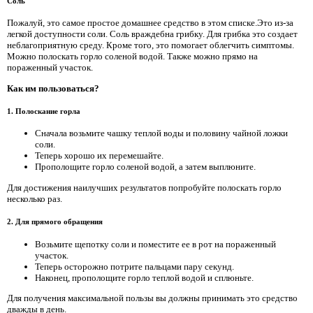
Соль
Пожалуй, это самое простое домашнее средство в этом списке.Это из-за
легкой доступности соли. Соль враждебна грибку. Для грибка это создает
неблагоприятную среду. Кроме того, это помогает облегчить симптомы.
Можно полоскать горло соленой водой. Также можно прямо на
пораженный участок.
Как им пользоваться?
1. Полоскание горла
Сначала возьмите чашку теплой воды и половину чайной ложки
соли.
Теперь хорошо их перемешайте.
Прополощите горло соленой водой, а затем выплюните.
Для достижения наилучших результатов попробуйте полоскать горло
несколько раз.
2. Для прямого обращения
Возьмите щепотку соли и поместите ее в рот на пораженный
участок.
Теперь осторожно потрите пальцами пару секунд.
Наконец, прополощите горло теплой водой и сплюньте.
Для получения максимальной пользы вы должны принимать это средство
дважды в день.