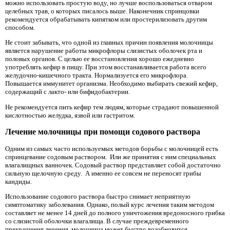
можно использовать простую воду, но лучше воспользоваться отваром
целебных трав, о которых писалось выше. Наконечник спринцовки
рекомендуется обрабатывать кипятком или простерилизовать другим
способом.
Не стоит забывать, что одной из главных причин появления молочницы
является нарушение работы микрофлоры слизистых оболочек рта и
половых органов. С целью ее восстановления хорошо ежедневно
употреблять кефир в пищу. При этом восстанавливается работа всего
желудочно-кишечного тракта. Нормализуется его микрофлора.
Повышается иммунитет организма. Необходимо выбирать свежий кефир,
содержащий с лакто- или бифидобактерии.
Не рекомендуется пить кефир тем людям, которые страдают повышенной
кислотностью желудка, язвой или гастритом.
Лечение молочницы при помощи содового раствора
Одним из самых часто используемых методов борьбы с молочницей есть
спринцевание содовым раствором. Или же принятия с ним специальных
влагалищных ванночек. Содовый раствор представляет собой достаточно
сильную щелочную среду. А именно ее совсем не переносят грибы
кандиды.
Использование содового раствора быстро снимает неприятную
симптоматику заболевания. Однако, полый курс лечения таким методом
составляет не менее 14 дней до полного уничтожения вредоносного грибка
со слизистой оболочки влагалища. В случае преждевременного
прекращения лечения, молочница может быстро возобновится.