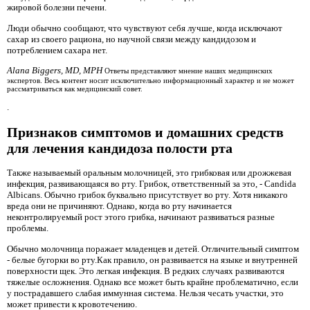
жировой болезни печени.
Люди обычно сообщают, что чувствуют себя лучше, когда исключают
сахар из своего рациона, но научной связи между кандидозом и
потреблением сахара нет.
Alana Biggers, MD, MPH
Ответы представляют мнение наших медицинских
экспертов. Весь контент носит исключительно информационный характер и не может
рассматриваться как медицинский совет.
.
Признаков симптомов и домашних средств
для лечения кандидоза полости рта
Также называемый оральным молочницей, это грибковая или дрожжевая
инфекция, развивающаяся во рту. Грибок, ответственный за это, - Candida
Albicans. Обычно грибок буквально присутствует во рту. Хотя никакого
вреда они не причиняют. Однако, когда во рту начинается
неконтролируемый рост этого грибка, начинают развиваться разные
проблемы.
Обычно молочница поражает младенцев и детей. Отличительный симптом
- белые бугорки во рту.Как правило, он развивается на языке и внутренней
поверхности щек. Это легкая инфекция. В редких случаях развиваются
тяжелые осложнения. Однако все может быть крайне проблематично, если
у пострадавшего слабая иммунная система. Нельзя чесать участки, это
может привести к кровотечению.