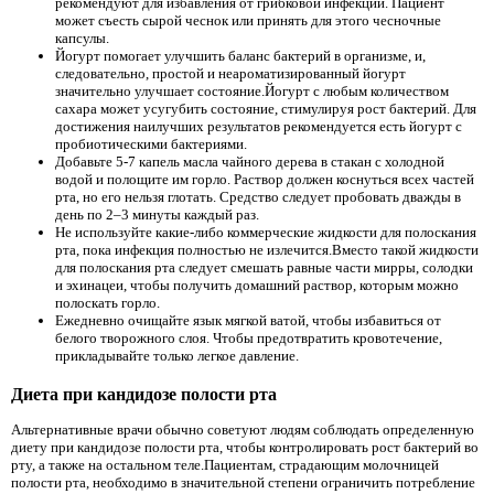
рекомендуют для избавления от грибковой инфекции. Пациент
может съесть сырой чеснок или принять для этого чесночные
капсулы.
Йогурт помогает улучшить баланс бактерий в организме, и,
следовательно, простой и неароматизированный йогурт
значительно улучшает состояние.Йогурт с любым количеством
сахара может усугубить состояние, стимулируя рост бактерий. Для
достижения наилучших результатов рекомендуется есть йогурт с
пробиотическими бактериями.
Добавьте 5-7 капель масла чайного дерева в стакан с холодной
водой и полощите им горло. Раствор должен коснуться всех частей
рта, но его нельзя глотать. Средство следует пробовать дважды в
день по 2–3 минуты каждый раз.
Не используйте какие-либо коммерческие жидкости для полоскания
рта, пока инфекция полностью не излечится.Вместо такой жидкости
для полоскания рта следует смешать равные части мирры, солодки
и эхинацеи, чтобы получить домашний раствор, которым можно
полоскать горло.
Ежедневно очищайте язык мягкой ватой, чтобы избавиться от
белого творожного слоя. Чтобы предотвратить кровотечение,
прикладывайте только легкое давление.
Диета при кандидозе полости рта
Альтернативные врачи обычно советуют людям соблюдать определенную
диету при кандидозе полости рта, чтобы контролировать рост бактерий во
рту, а также на остальном теле.Пациентам, страдающим молочницей
полости рта, необходимо в значительной степени ограничить потребление