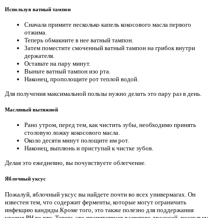
Используя ватный тампон
Сначала примите несколько капель кокосового масла первого
отжима.
Теперь обмакните в нее ватный тампон.
Затем поместите смоченный ватный тампон на грибок внутри
держателя.
Оставьте на пару минут.
Выньте ватный тампон изо рта.
Наконец, прополощите рот теплой водой.
Для получения максимальной пользы нужно делать это пару раз в день.
Масляный вытяжной
Рано утром, перед тем, как чистить зубы, необходимо принять
столовую ложку кокосового масла.
Около десяти минут полощите им рот.
Наконец, выплюнь и приступай к чистке зубов.
Делая это ежедневно, вы почувствуете облегчение.
Яблочный уксус
Пожалуй, яблочный уксус вы найдете почти во всех универмагах. Он
известен тем, что содержит ферменты, которые могут ограничить
инфекцию кандиды.Кроме того, это также полезно для поддержания
уровня PH во рту. Теперь это препятствует развитию дрожжей, поскольку