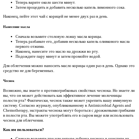
Теперь варите около шести минут.
Затем процедить и добавить несколько капель лимонного сока.
Наконец, пейте этот чай с корицей не менее двух раз в день.
Нанесение масла
Сначала возьмите столовую ложку масла корицы.
Теперь разбавьте его, добавив несколько капель оливкового масла
первого отжима.
Наконец, нанесите это масло на дрожжи во рту.
Подождите пару минут и затем промойте водой.
Для облегчения можно наносить масло корицы один раз в день. Однако это
средство не для беременных.
Чеснок
Возможно, вы знаете о противогрибковых свойствах чеснока. Но знаете ли
вы, что он может действовать как эффективное лечение молочницы
полости рта? Фактически, чеснок также может укрепить вашу иммунную
систему. Согласно журналу, опубликованному в Antimicrobial Agents and
Chemotherapy, экстракты чеснока могут бороться с дрожжевыми грибками
в полости рта. Вы можете употреблять его в сыром виде или использовать
чеснок для облегчения.
Как им пользоваться?
Сначала возьмите три или четыре зубчика чеснока и очистите их.