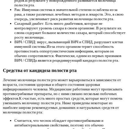
родов.В результате у новорожденного развивается молочница
полости рта.
Рак: Иммунная система в значительной степени ослаблена из-за
рака, а также различных лечебных методов и лекарств. Это, в свою
очередь, увеличивает риск развития молочницы полости рта.
Сахарный диабет: Есть много диабетиков, которые не
контролируют уровень сахара в своем организме. В результате их
слюна содержит большое количество сахара, который способствует
росту молочницы.
ВИЧ / СПИД: вирус, вызывающий ВИЧ и СПИД, разрушает клетки
иммунной системы.Из-за этого организм теряет способность
противостоять оппортунистическим инфекциям, которым он
обычно сопротивляется. Фактически, одним из первых признаков
ВИЧ / СПИДа является рецидивирующий кандидоз полости рта.
Средства от кандидоза полости рта
Лечение молочницы полости рта может варьироваться в зависимости от
возраста, состояния здоровья и общего состояния здоровья
инфицированного человека. Медицинские работники могут прописывать
противогрибковые препараты, но с ними связано несколько побочных
эффектов.К счастью, есть много простых средств, которые могут помочь
уменьшить молочницу полости рта. Ниже приведены некоторые из
наиболее широко рекомендуемых домашних и натуральных средств от
молочницы полости рта:
Считается, что чеснок обладает противогрибковыми и
антибактериальными свойствами, поэтому его обычно