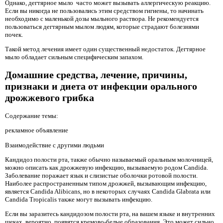
Однако, дегтярное мыло часто может вызывать аллергическую реакцию.
Если вы никогда не пользовались этим средством гигиены, то начинать
необходимо с маленькой дозы мыльного раствора. Не рекомендуется
пользоваться дегтярным мылом людям, которые страдают болезнями
почек.
Такой метод лечения имеет один существенный недостаток. Дегтярное
мыло обладает сильным специфическим запахом.
Домашние средства, лечение, причины,
признаки и диета от инфекции орального
дрожжевого грибка
Содержание темы:
рекламное объявление
Взаимодействие с другими людьми
Кандидоз полости рта, также обычно называемый оральным молочницей,
можно описать как дрожжевую инфекцию, вызываемую родом Candida.
Заболевание поражает язык и слизистые оболочки ротовой полости.
Наиболее распространенным типом дрожжей, вызывающим инфекцию,
является Candida Alibicans, но в некоторых случаях Candida Glabrata или
Candida Tropicalis также могут вызывать инфекцию.
Если вы заразитесь кандидозом полости рта, на вашем языке и внутренних
щеках, вероятно, появятся кремово-белые образования. Это может сильно