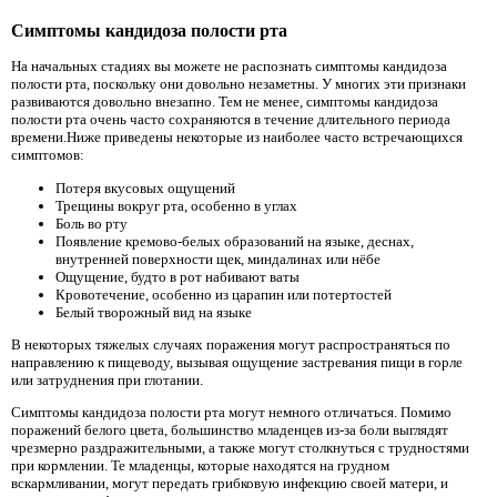
Симптомы кандидоза полости рта
На начальных стадиях вы можете не распознать симптомы кандидоза
полости рта, поскольку они довольно незаметны. У многих эти признаки
развиваются довольно внезапно. Тем не менее, симптомы кандидоза
полости рта очень часто сохраняются в течение длительного периода
времени.Ниже приведены некоторые из наиболее часто встречающихся
симптомов:
Потеря вкусовых ощущений
Трещины вокруг рта, особенно в углах
Боль во рту
Появление кремово-белых образований на языке, деснах,
внутренней поверхности щек, миндалинах или нёбе
Ощущение, будто в рот набивают ваты
Кровотечение, особенно из царапин или потертостей
Белый творожный вид на языке
В некоторых тяжелых случаях поражения могут распространяться по
направлению к пищеводу, вызывая ощущение застревания пищи в горле
или затруднения при глотании.
Симптомы кандидоза полости рта могут немного отличаться. Помимо
поражений белого цвета, большинство младенцев из-за боли выглядят
чрезмерно раздражительными, а также могут столкнуться с трудностями
при кормлении. Те младенцы, которые находятся на грудном
вскармливании, могут передать грибковую инфекцию своей матери, и