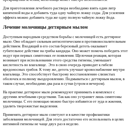
Для приготовления лечебного раствора необходимо взять один литр
кипяченой воды и добавить туда одну чайную ложку соды. Для усиления
эффекта можно добавить туда же одну полную чайную ложку йода.
Лечение молочницы дегтярным мылом
Доступным народным средством борьбы с молочницей есть дегтярное
мыло. Оно обладает сильным антисептическим и противовоспалительным
действием. Входящий в его состав березовый деготь оказывает
губительное действие на грибы кандиды. Оно может помочь победить этот
недуг при первых симптомах ее появления. Щелочная реакция, которая
возникает при использовании этого средства гигиены, уменьшает
кислотность во влагалище. Это в свою очередь приводит к гибели
вредоносных грибов. К тому же, деготь улучшат кровоснабжение внутри
влагалища. Это способствует быстрому восстановлению слизистых
оболочек и полному выздоровлению. Подмываться с дегтярным мылом, в
таком случае, необходимо два раза в сутки (утром и вечером).
На практике дегтярное мыло рекомендуют принимать в комплексе с
другими лечебными средствами. Так как оно устраняет лишь симптомы
молочницы. С его помощью можно быстро избавится от зуда и жжения,
удалить творожистые выделения.
Применять дегтярное мыло советуют и в качестве профилактики
заболевания молочницей. Для этого достаточно его использовать в целях
интимной гигиены не чаще двух раз в неделю.