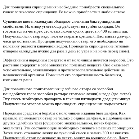
Для проведения спринцевания необходимо приобрести специальную
гинекологическую спринцовку. Ее можно приобрести в любой аптеке.
Сушенные цветы календулы обладают сильными бактерицидными
свойствами. Их отвар угнетающе действует на грибы кандиды. Он
готовиться из четырех столовых ложки сухих цветов и 400 мл кипятка.
Получившийся отвар надо плотно закрыть крышкой. Настаивать два-три
часа до остывания. Процедив полученный отвар, его необходимо на
половину развести кипяченой водой. Проводить спринцевание готовым
отваром календулы нужно два раза в день (с утра и на ночь перед сном).
Эффективным народным средством от молочницы является
зверобой
. Это
растение содержит в себе множество полезных веществ. Оно оказывает
успокоительное, заживляющее и противовоспалительное действие на
человеческий организм. Повышает его сопротивляемость болезням,
излечивает раны.
Для правильного приготовления целебного отвара со зверобоя
понадобится трава зверобоя (четыре столовые ложки) и вода (два литра).
Эту смесь необходимо проварить в течении пятнадцати-двадцати минут.
Полученным отваром можно производить спринцевание подмываться.
Народным средством борьбы с молочницей издавна был шалфей. Как
правило, применяется отвар не только с одним шалфеем, а с добавлением
других целебных трав (сушенного можжевельника, почек березы,
эвкалипта). Эти составляющие необходимо смешать в равных пропорциях.
Затем взять столовую ложку полученной смеси и залить 300 мл кипятка.
Полученный отвар помещают на десять минут на водяную баню. Дают