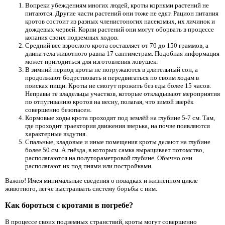
Вопреки убеждениям многих людей, кроты корнями растений не
питаются. Другие части растений они тоже не едят. Рацион питания
кротов состоит из разных членистоногих насекомых, их личинок и
дождевых червей. Корни растений они могут оборвать в процессе
копания своих подземных ходов.
Средний вес взрослого крота составляет от 70 до 150 граммов, а
длина тела животного равна 17 сантиметрам. Подобная информация
может пригодиться для изготовления ловушек.
В зимний период кроты не погружаются в длительный сон, а
продолжают бодрствовать и передвигаться по своим ходам в
поисках пищи. Кроты не смогут прожить без еды более 15 часов.
Неправы те владельцы участков, которые откладывают мероприятия
по отпугиванию кротов на весну, полагая, что зимой зверёк
совершенно безопасен.
Кормовые ходы крота проходят под землёй на глубине 5-7 см. Там,
где проходит траектория движения зверька, на почве появляются
характерные вздутия.
Спальные, кладовые и иные помещения кроты делают на глубине
более 50 см. А гнёзда, в которых самка выращивает потомство,
располагаются на полутораметровой глубине. Обычно они
располагают их под пнями или постройками.
Важно! Имея минимальные сведения о повадках и жизненном цикле
животного, легче выстраивать систему борьбы с ним.
Как бороться с кротами в погребе?
В процессе своих подземных странствий, кроты могут совершенно