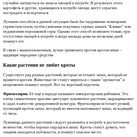
случайно наткнуться на запасы овощей в погребе. В результате этого
картофель и другие, хранящиеся в погребе овощи, могут серьёзно
пострадать и испортиться.
Лучшим способом в данной ситуации было бы окуривание помещения
сернистым газом, путём сжигания покупных серных шашек “Климат” или
поджигания порошковой серы. Однако этот способ возможен только, при
отсутствии овощей в погребе и когда жильцы дома на несколько дней
покинут его.
В связи с вышеизложенным, лучше применить против кротов иные –
щадящие народные средства.
Какие растения не любят кроты
Существует ряд разных растений, которые источают запах, который не
нравится кротам. Животные не станут мириться с таким “ароматом” и
непременно покинут погреб. Вот их короткий перечень:
Фритиллярия.
Её ещё в народе называют императорским рябчиком. Это
очень симпатичное красиво цветущее луковичное растение, выращиваемое
в садах в качестве декоративной культуры. Фритиллярия источает резкий,
пугающий кротов запах, который во многом напоминает запах, исходящий
от лисы.
Луковицы данного растения следует разложить в погребе в достаточном
количестве, чтобы хорошо ощущался запах. Кроты станут думать, что
хищник находится поблизости, и покинут опасное место.