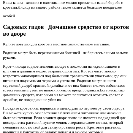
Ваша кошка - хищник и охотник, и ее можно привлечь к вашей борьбе с
кротами.Лисица из вашего района также является большим поедателем
особей.
Садовых гидов | Домашнее средство от кротов
во дворе
Купите ловушки для кротов в местном хозяйственном магазине.
Родинки могут быть переносчиками болезней - не беритесь с ними голыми
руками.
Крот - иногда водное млекопитающее с похожими на ладони лапами и
когтями и длинным мехом, закрывающим глаз. Кротов часто можно
встретить копающимися под большими травянистыми участками, где они
питаются подземными червями и улитками. Родинки могут нанести
серьезный ущерб красивой лужайке, и от них бывает сложно избавиться
естественным путем, не нанося никакого вреда родинкам.Есть несколько
домашних средств, которыми вы можете попытаться отогнать кротов с
лужайки, не повредив и не убив их.
Посадите кротовины, нарциссы и календулы по периметру своего двора.
Вы можете купить эти растения в ближайшем питомнике или магазине
бытовой техники. Если в вашем дворе почва не является подходящей для
посадки этих растений, купите мешок с верхним слоем почвы, который
смешивается с почвой для стимулирования роста. Кротовые растения,
нарциссы и бархатцы обладают запахом и вкусом, который