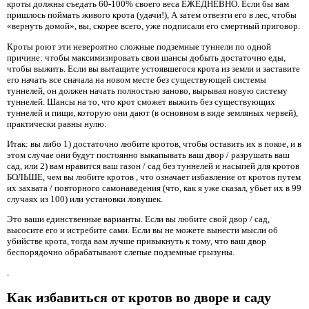
кроты должны съедать 60-100% своего веса ЕЖЕДНЕВНО. Если бы вам
пришлось поймать живого крота (удачи!), А затем отвезти его в лес, чтобы
«вернуть домой», вы, скорее всего, уже подписали его смертный приговор.
Кроты роют эти невероятно сложные подземные туннели по одной
причине: чтобы максимизировать свои шансы добыть достаточно еды,
чтобы выжить. Если вы вытащите устоявшегося крота из земли и заставите
его начать все сначала на новом месте без существующей системы
туннелей, он должен начать полностью заново, вырывая новую систему
туннелей. Шансы на то, что крот сможет выжить без существующих
туннелей и пищи, которую они дают (в основном в виде земляных червей),
практически равны нулю.
Итак: вы либо 1) достаточно любите кротов, чтобы оставить их в покое, и в
этом случае они будут постоянно выкапывать ваш двор / разрушать ваш
сад, или 2) вам нравится ваш газон / сад без туннелей и насыпей для кротов
БОЛЬШЕ, чем вы любите кротов , что означает избавление от кротов путем
их захвата / повторного самонаведения (что, как я уже сказал, убьет их в 99
случаях из 100) или установки ловушек.
Это ваши единственные варианты. Если вы любите свой двор / сад,
высосите его и истребите сами. Если вы не можете вынести мысли об
убийстве крота, тогда вам лучше привыкнуть к тому, что ваш двор
беспорядочно обрабатывают слепые подземные грызуны.
.
Как избавиться от кротов во дворе и саду