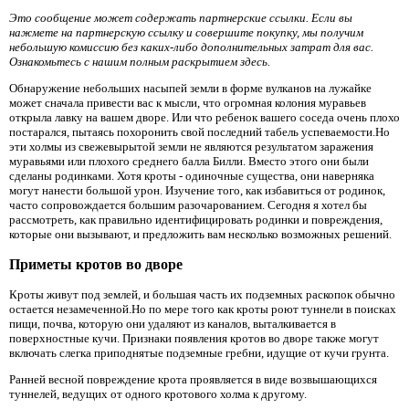
Это сообщение может содержать партнерские ссылки. Если вы
нажмете на партнерскую ссылку и совершите покупку, мы получим
небольшую комиссию без каких-либо дополнительных затрат для вас.
Ознакомьтесь с нашим полным раскрытием здесь.
Обнаружение небольших насыпей земли в форме вулканов на лужайке
может сначала привести вас к мысли, что огромная колония муравьев
открыла лавку на вашем дворе. Или что ребенок вашего соседа очень плохо
постарался, пытаясь похоронить свой последний табель успеваемости.Но
эти холмы из свежевырытой земли не являются результатом заражения
муравьями или плохого среднего балла Билли. Вместо этого они были
сделаны родинками. Хотя кроты - одиночные существа, они наверняка
могут нанести большой урон. Изучение того, как избавиться от родинок,
часто сопровождается большим разочарованием. Сегодня я хотел бы
рассмотреть, как правильно идентифицировать родинки и повреждения,
которые они вызывают, и предложить вам несколько возможных решений.
Приметы кротов во дворе
Кроты живут под землей, и большая часть их подземных раскопок обычно
остается незамеченной.Но по мере того как кроты роют туннели в поисках
пищи, почва, которую они удаляют из каналов, выталкивается в
поверхностные кучи. Признаки появления кротов во дворе также могут
включать слегка приподнятые подземные гребни, идущие от кучи грунта.
Ранней весной повреждение крота проявляется в виде возвышающихся
туннелей, ведущих от одного кротового холма к другому.