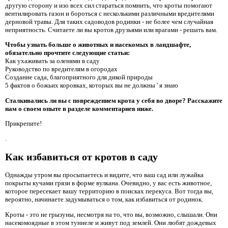
другую сторону и изо всех сил стараться помнить, что кроты помогают
вентилировать газон и бороться с несколькими различными вредителями
дерновой травы. Для таких садоводов родинки - не более чем случайная
неприятность. Считаете ли вы кротов друзьями или врагами - решать вам.
Чтобы узнать больше о животных и насекомых в ландшафте,
обязательно прочтите следующие статьи:
Как ухаживать за оленями в саду
Руководство по вредителям в огородах
Создание сада, благоприятного для дикой природы
5 фактов о божьих коровках, которых вы не должны ' я знаю
Сталкивались ли вы с повреждением крота у себя во дворе? Расскажите
нам о своем опыте в разделе комментариев ниже.
Прикрепите!
.
Как избавиться от кротов в саду
Однажды утром вы просыпаетесь и видите, что ваш сад или лужайка
покрыты кучами грязи в форме вулкана. Очевидно, у вас есть животное,
которое пересекает вашу территорию в поисках перекуса. Вот тогда вы,
вероятно, начинаете задумываться о том, как избавиться от родинок.
Кроты - это не грызуны, несмотря на то, что вы, возможно, слышали. Они
насекомоядные в этом туннеле и живут под землей. Они любят дождевых