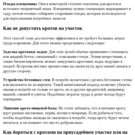
Плоды клещевины
. Они в некоторой степени токсичны для кротов и
источают неприятный запах. Клещевину нужно специально выращивают в
саду, потом осенью собирают созревшие плоды, которые используются
для пересыпания погребных запасов.
Как не допустить кротов на участок
Этот способ тоже достаточно эффективен и не требует больших затрат
труда и времени. Для этого можно проделывать следующее:
Заделка кротовых ходов
. Для этих целей обычно применяют стекловату
или жидкий бетон, смешанный с осколками стекла. Этими веществами, а
также битым кирпичом, можно замуровать кротовые ходы, ведущие в
погреб. Встретив жёсткое препятствие на своём пути, крот начнёт копать в
другую сторону.
Устройство бетонных стен
. В погребе желательно сделать бетонные стены
или выложить их из кирпича. Такой капитальный подход позволит уберечь
овощи в погребе не только от крота, но и других вредителей, например,
мышей, слизней и улиток. Подобные затраты труда и денег всегда будут
оправданы.
Лишение крота пищевой базы
. Не стоит забывать, что в питание кроту
идут разные насекомые, черви, жучки и мокрицы. Если добиться того,
чтобы подобные жильцы не оказались в погребе, тогда кроту будет нечем
питаться, и он покинет это место добровольно.
Как бороться с кротами на приусадебном участке или на