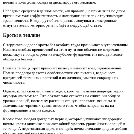
почвы и полы дома, создавая дискомфорт его жильцам.
Народные средства в данном месте, как правило, не применяют по двум
причинам: малая эффективность и малоприятный запах отпугивающих
трав и веществ. В ход идут обычно разные ловушки и электронные
отпугиватели, о которых речь пойдёт в следующей статье.
Кроты в теплице
С территории двора кроты без особого труда проникают внутрь теплицы.
Никаких особых препятствий на этом пути они обычно не встречают,
поскольку теплицы строят на неглубоком фундаменте, а иногда и вовсе
обходятся без него.
Попав в теплицу, крот приносит пользу и наносит вред одновременно.
Польза предопределяется особенностями его питания, ведь он ест
вредителей тепличных растений и их личинок, заметно сокращая их
численность.
Однако, копая свои лабиринты ходов, крот непременно повредит корни
огурцов или томатов. Это обязательно скажется на снижении общего
урожая овощей, поскольку растения станут направлять все силы на
залечивание корневых травм, вместо того, чтобы направить их на
формирование и налив плодов.
Кроме того, поедая дождевых червей, которые улучшают плодородие
почвы, кроты опять же снижают общий уровень урожайности овощей в
теплице. А перекопанная вдоль и поперёк почва в теплице вряд ли добавит
ей эстетической привлекательности.