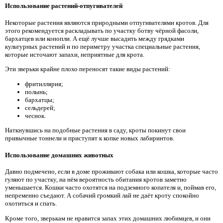
Использование растений-отпугивателей
Некоторые растения являются природными отпугивателями кротов. Для
этого рекомендуется раскладывать по участку ботву чёрной фасоли,
бархатцев или конопли. А ещё лучше высадить между грядками
культурных растений и по периметру участка специальные растения,
которые источают запахи, неприятные для крота.
Эти зверьки крайне плохо переносят такие виды растений:
фритиллярия;
полынь;
бархатцы;
сельдерей;
чеснок.
Наткнувшись на подобные растения в саду, кроты покинут свои
привычные тоннели и приступят к копке новых лабиринтов.
Использование домашних животных
Давно подмечено, если в доме проживают собака или кошка, которые часто
гуляют по участку, на нём вероятность обитания кротов заметно
уменьшается. Кошки часто охотятся на подземного копателя и, поймав его,
непременно съедают. А собачий громкий лай не даёт кроту спокойно
охотиться и спать.
Кроме того, зверькам не нравится запах этих домашних любимцев, и они