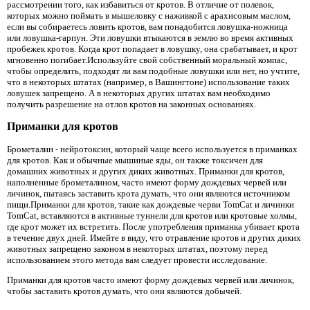
рассмотрении того, как избавиться от кротов. В отличие от полевок,
которых можно поймать в мышеловку с наживкой с арахисовым маслом,
если вы собираетесь ловить кротов, вам понадобится ловушка-ножница
или ловушка-гарпун. Эти ловушки втыкаются в землю во время активных
пробежек кротов. Когда крот попадает в ловушку, она срабатывает, и крот
мгновенно погибает.Используйте свой собственный моральный компас,
чтобы определить, подходят ли вам подобные ловушки или нет, но учтите,
что в некоторых штатах (например, в Вашингтоне) использование таких
ловушек запрещено. А в некоторых других штатах вам необходимо
получить разрешение на отлов кротов на законных основаниях.
Приманки для кротов
Брометалин - нейротоксин, который чаще всего используется в приманках
для кротов. Как и обычные мышиные яды, он также токсичен для
домашних животных и других диких животных. Приманки для кротов,
наполненные брометалином, часто имеют форму дождевых червей или
личинок, пытаясь заставить крота думать, что они являются источником
пищи.Приманки для кротов, такие как дождевые черви TomCat и личинки
TomCat, вставляются в активные туннели для кротов или кротовые холмы,
где крот может их встретить. После употребления приманка убивает крота
в течение двух дней. Имейте в виду, что отравление кротов и других диких
животных запрещено законом в некоторых штатах, поэтому перед
использованием этого метода вам следует провести исследование.
Приманки для кротов часто имеют форму дождевых червей или личинок,
чтобы заставить кротов думать, что они являются добычей.