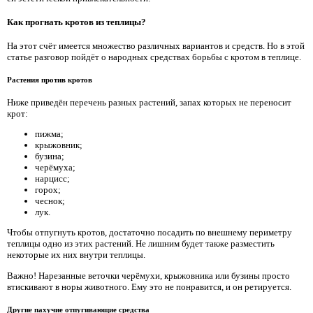
Как прогнать кротов из теплицы?
На этот счёт имеется множество различных вариантов и средств. Но в этой
статье разговор пойдёт о народных средствах борьбы с кротом в теплице.
Растения против кротов
Ниже приведён перечень разных растений, запах которых не переносит
крот:
пижма;
крыжовник;
бузина;
черёмуха;
нарцисс;
горох;
чеснок;
лук.
Чтобы отпугнуть кротов, достаточно посадить по внешнему периметру
теплицы одно из этих растений. Не лишним будет также разместить
некоторые их них внутри теплицы.
Важно! Нарезанные веточки черёмухи, крыжовника или бузины просто
втискивают в норы животного. Ему это не понравится, и он ретируется.
Другие пахучие отпугивающие средства