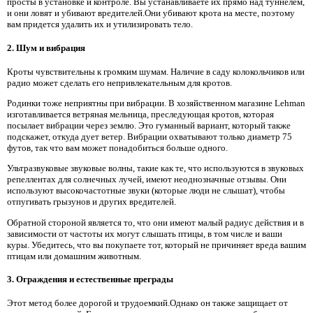
просты в установке и контроле. Вы устанавливаете их прямо над туннелем,
и они ловят и убивают вредителей.Они убивают крота на месте, поэтому
вам придется удалить их и утилизировать тело.
2.
Шум и вибрация
Кроты чувствительны к громким шумам. Наличие в саду колокольчиков или
радио может сделать его непривлекательным для кротов.
Родинки тоже неприятны при вибрации. В хозяйственном магазине Lehman
изготавливается ветряная мельница, преследующая кротов, которая
посылает вибрации через землю. Это гуманный вариант, который также
подскажет, откуда дует ветер. Вибрации охватывают только диаметр 75
футов, так что вам может понадобиться больше одного.
Ультразвуковые звуковые волны, такие как те, что используются в звуковых
репеллентах для солнечных лучей, имеют неоднозначные отзывы. Они
используют высокочастотные звуки (которые люди не слышат), чтобы
отпугивать грызунов и других вредителей.
Обратной стороной является то, что они имеют малый радиус действия и в
зависимости от частоты их могут слышать птицы, в том числе и ваши
куры. Убедитесь, что вы покупаете тот, который не причиняет вреда вашим
птицам или домашним животным.
3. Ограждения и естественные преграды
Этот метод более дорогой и трудоемкий.Однако он также защищает от