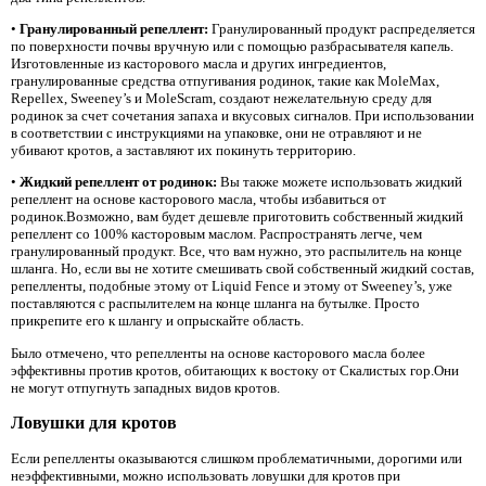
•
Гранулированный репеллент:
Гранулированный продукт распределяется
по поверхности почвы вручную или с помощью разбрасывателя капель.
Изготовленные из касторового масла и других ингредиентов,
гранулированные средства отпугивания родинок, такие как MoleMax,
Repellex, Sweeney’s и MoleScram, создают нежелательную среду для
родинок за счет сочетания запаха и вкусовых сигналов. При использовании
в соответствии с инструкциями на упаковке, они не отравляют и не
убивают кротов, а заставляют их покинуть территорию.
•
Жидкий репеллент от родинок:
Вы также можете использовать жидкий
репеллент на основе касторового масла, чтобы избавиться от
родинок.Возможно, вам будет дешевле приготовить собственный жидкий
репеллент со 100% касторовым маслом. Распространять легче, чем
гранулированный продукт. Все, что вам нужно, это распылитель на конце
шланга. Но, если вы не хотите смешивать свой собственный жидкий состав,
репелленты, подобные этому от Liquid Fence и этому от Sweeney’s, уже
поставляются с распылителем на конце шланга на бутылке. Просто
прикрепите его к шлангу и опрыскайте область.
Было отмечено, что репелленты на основе касторового масла более
эффективны против кротов, обитающих к востоку от Скалистых гор.Они
не могут отпугнуть западных видов кротов.
Ловушки для кротов
Если репелленты оказываются слишком проблематичными, дорогими или
неэффективными, можно использовать ловушки для кротов при