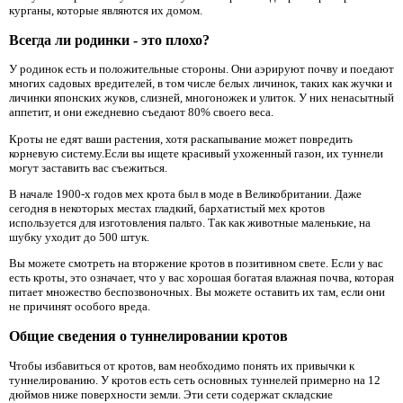
курганы, которые являются их домом.
Всегда ли родинки - это плохо?
У родинок есть и положительные стороны. Они аэрируют почву и поедают
многих садовых вредителей, в том числе белых личинок, таких как жучки и
личинки японских жуков, слизней, многоножек и улиток. У них ненасытный
аппетит, и они ежедневно съедают 80% своего веса.
Кроты не едят ваши растения, хотя раскапывание может повредить
корневую систему.Если вы ищете красивый ухоженный газон, их туннели
могут заставить вас съежиться.
В начале 1900-х годов мех крота был в моде в Великобритании. Даже
сегодня в некоторых местах гладкий, бархатистый мех кротов
используется для изготовления пальто. Так как животные маленькие, на
шубку уходит до 500 штук.
Вы можете смотреть на вторжение кротов в позитивном свете. Если у вас
есть кроты, это означает, что у вас хорошая богатая влажная почва, которая
питает множество беспозвоночных. Вы можете оставить их там, если они
не причинят особого вреда.
Общие сведения о туннелировании кротов
Чтобы избавиться от кротов, вам необходимо понять их привычки к
туннелированию. У кротов есть сеть основных туннелей примерно на 12
дюймов ниже поверхности земли. Эти сети содержат складские