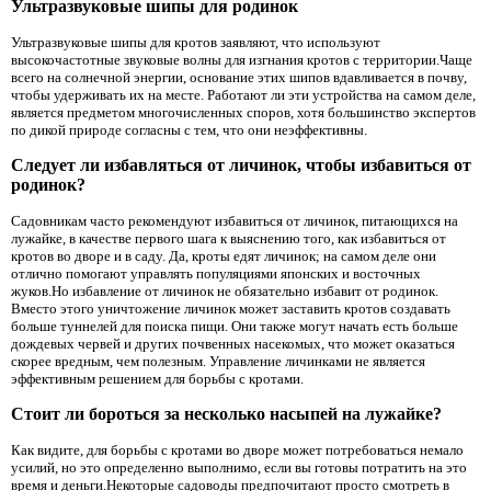
Ультразвуковые шипы для родинок
Ультразвуковые шипы для кротов заявляют, что используют
высокочастотные звуковые волны для изгнания кротов с территории.Чаще
всего на солнечной энергии, основание этих шипов вдавливается в почву,
чтобы удерживать их на месте. Работают ли эти устройства на самом деле,
является предметом многочисленных споров, хотя большинство экспертов
по дикой природе согласны с тем, что они неэффективны.
Следует ли избавляться от личинок, чтобы избавиться от
родинок?
Садовникам часто рекомендуют избавиться от личинок, питающихся на
лужайке, в качестве первого шага к выяснению того, как избавиться от
кротов во дворе и в саду. Да, кроты едят личинок; на самом деле они
отлично помогают управлять популяциями японских и восточных
жуков.Но избавление от личинок не обязательно избавит от родинок.
Вместо этого уничтожение личинок может заставить кротов создавать
больше туннелей для поиска пищи. Они также могут начать есть больше
дождевых червей и других почвенных насекомых, что может оказаться
скорее вредным, чем полезным. Управление личинками не является
эффективным решением для борьбы с кротами.
Стоит ли бороться за несколько насыпей на лужайке?
Как видите, для борьбы с кротами во дворе может потребоваться немало
усилий, но это определенно выполнимо, если вы готовы потратить на это
время и деньги.Некоторые садоводы предпочитают просто смотреть в