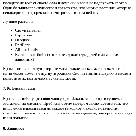
посадите их вокруг своего сада и лужайки, чтобы не подпускать кротов.
Один большим преимуществом является то, что многие растения, которые
ненавидят кроты, прекрасно смотрятся в вашем пейзаж.
Лучшие растения:
Crown imperial
Бархатцы
Нарцисс
Fritillaria
Allium family
Касторовые бобы (это также ядовито для детей и домашних
животных)
Кроме того, используя эфирные масла, такие как как масло эвкалипта или
мяты может помочь отпугнуть родинки.Смочите ватные шарики в масле и
поместите их под землю в туннелях крота.
7.
Кофейная гуща
Кроты не любят утреннюю чашку Джо. Закапывание кофе в туннелях
заставляет их спешить. Проблема с этим методом заключается в том, что
вы должны нацеливаться на каждое выходное и входное отверстие,
которое используют кроты. Если вы этого не сделаете, они просто обойдут
ваши попытки.
8.
Хищники