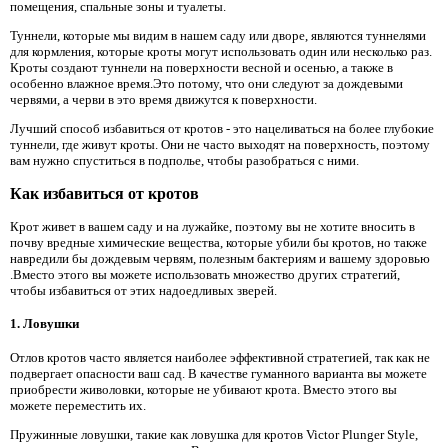
помещения, спальные зоны и туалеты.
Туннели, которые мы видим в нашем саду или дворе, являются туннелями
для кормления, которые кроты могут использовать один или несколько раз.
Кроты создают туннели на поверхности весной и осенью, а также в
особенно влажное время.Это потому, что они следуют за дождевыми
червями, а черви в это время движутся к поверхности.
Лучший способ избавиться от кротов - это нацеливаться на более глубокие
туннели, где живут кроты. Они не часто выходят на поверхность, поэтому
вам нужно спуститься в подполье, чтобы разобраться с ними.
Как избавиться от кротов
Крот живет в вашем саду и на лужайке, поэтому вы не хотите вносить в
почву вредные химические вещества, которые убили бы кротов, но также
навредили бы дождевым червям, полезным бактериям и вашему здоровью
.Вместо этого вы можете использовать множество других стратегий,
чтобы избавиться от этих надоедливых зверей.
1.
Ловушки
Отлов кротов часто является наиболее эффективной стратегией, так как не
подвергает опасности ваш сад. В качестве гуманного варианта вы можете
приобрести живоловки, которые не убивают крота. Вместо этого вы
можете переместить их.
Пружинные ловушки, такие как ловушка для кротов Victor Plunger Style,