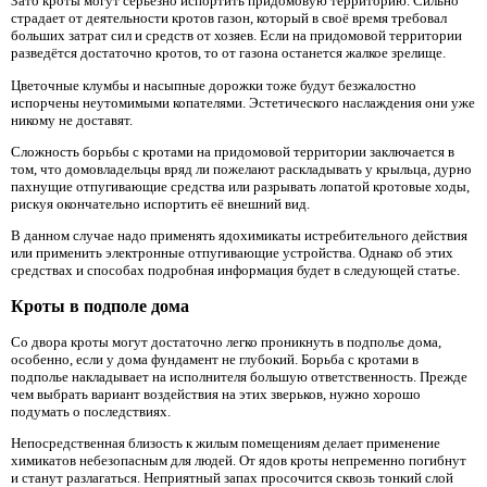
Зато кроты могут серьёзно испортить придомовую территорию. Сильно
страдает от деятельности кротов газон, который в своё время требовал
больших затрат сил и средств от хозяев. Если на придомовой территории
разведётся достаточно кротов, то от газона останется жалкое зрелище.
Цветочные клумбы и насыпные дорожки тоже будут безжалостно
испорчены неутомимыми копателями. Эстетического наслаждения они уже
никому не доставят.
Сложность борьбы с кротами на придомовой территории заключается в
том, что домовладельцы вряд ли пожелают раскладывать у крыльца, дурно
пахнущие отпугивающие средства или разрывать лопатой кротовые ходы,
рискуя окончательно испортить её внешний вид.
В данном случае надо применять ядохимикаты истребительного действия
или применить электронные отпугивающие устройства. Однако об этих
средствах и способах подробная информация будет в следующей статье.
Кроты в подполе дома
Со двора кроты могут достаточно легко проникнуть в подполье дома,
особенно, если у дома фундамент не глубокий. Борьба с кротами в
подполье накладывает на исполнителя большую ответственность. Прежде
чем выбрать вариант воздействия на этих зверьков, нужно хорошо
подумать о последствиях.
Непосредственная близость к жилым помещениям делает применение
химикатов небезопасным для людей. От ядов кроты непременно погибнут
и станут разлагаться. Неприятный запах просочится сквозь тонкий слой