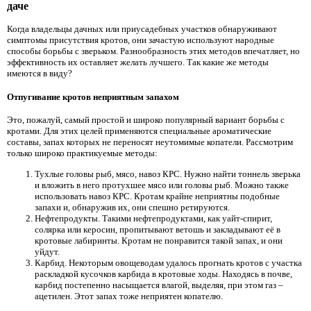
даче
Когда владельцы дачных или приусадебных участков обнаруживают
симптомы присутствия кротов, они зачастую используют народные
способы борьбы с зверьком. Разнообразность этих методов впечатляет, но
эффективность их оставляет желать лучшего. Так какие же методы
имеются в виду?
Отпугивание кротов неприятным запахом
Это, пожалуй, самый простой и широко популярный вариант борьбы с
кротами. Для этих целей применяются специальные ароматические
составы, запах которых не переносят неутомимые копатели. Рассмотрим
только широко практикуемые методы:
Тухлые головы рыб, мясо, навоз КРС. Нужно найти тоннель зверька
и вложить в него протухшее мясо или головы рыб. Можно также
использовать навоз КРС. Кротам крайне неприятны подобные
запахи и, обнаружив их, они спешно ретируются.
Нефтепродукты. Такими нефтепродуктами, как уайт-спирит,
солярка или керосин, пропитывают ветошь и закладывают её в
кротовые лабиринты. Кротам не понравится такой запах, и они
уйдут.
Карбид. Некоторым овощеводам удалось прогнать кротов с участка
раскладкой кусочков карбида в кротовые ходы. Находясь в почве,
карбид постепенно насыщается влагой, выделяя, при этом газ –
ацетилен. Этот запах тоже неприятен копателю.