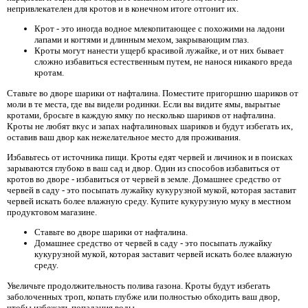
непривлекателен для кротов и в конечном итоге отгонит их.
Крот - это иногда водное млекопитающее с похожими на ладони
лапами и когтями и длинным мехом, закрывающим глаз.
Кроты могут нанести ущерб красивой лужайке, и от них бывает
сложно избавиться естественным путем, не нанося никакого вреда
кротам.
Ставьте во дворе шарики от нафталина. Поместите пригоршню шариков от
моли в те места, где вы видели родинки. Если вы видите ямы, вырытые
кротами, бросьте в каждую ямку по несколько шариков от нафталина.
Кроты не любят вкус и запах нафталиновых шариков и будут избегать их,
оставив ваш двор как нежелательное место для проживания.
Избавьтесь от источника пищи. Кроты едят червей и личинок и в поисках
зарываются глубоко в ваш сад и двор. Один из способов избавиться от
кротов во дворе - избавиться от червей в земле. Домашнее средство от
червей в саду - это посыпать лужайку кукурузной мукой, которая заставит
червей искать более влажную среду. Купите кукурузную муку в местном
продуктовом магазине.
Ставьте во дворе шарики от нафталина.
Домашнее средство от червей в саду - это посыпать лужайку
кукурузной мукой, которая заставит червей искать более влажную
среду.
Увеличьте продолжительность полива газона. Кроты будут избегать
заболоченных троп, копать глубже или полностью обходить ваш двор,
чтобы избежать попадания воды.