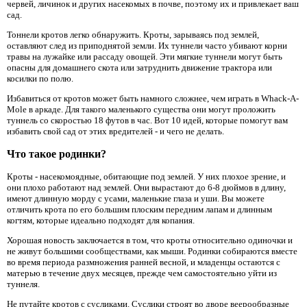
червей, личинок и других насекомых в почве, поэтому их и привлекает ваш
сад.
Тоннели кротов легко обнаружить. Кроты, зарываясь под землей,
оставляют след из приподнятой земли. Их туннели часто убивают корни
травы на лужайке или рассаду овощей. Эти мягкие туннели могут быть
опасны для домашнего скота или затруднить движение трактора или
косилки по полю.
Избавиться от кротов может быть намного сложнее, чем играть в Whack-A-
Mole в аркаде. Для такого маленького существа они могут проложить
туннель со скоростью 18 футов в час. Вот 10 идей, которые помогут вам
избавить свой сад от этих вредителей - и чего не делать.
Что такое родинки?
Кроты - насекомоядные, обитающие под землей. У них плохое зрение, и
они плохо работают над землей. Они вырастают до 6-8 дюймов в длину,
имеют длинную морду с усами, маленькие глаза и уши. Вы можете
отличить крота по его большим плоским передним лапам и длинным
когтям, которые идеально подходят для копания.
Хорошая новость заключается в том, что кроты относительно одиночки и
не живут большими сообществами, как мыши. Родинки собираются вместе
во время периода размножения ранней весной, и младенцы остаются с
матерью в течение двух месяцев, прежде чем самостоятельно уйти из
туннеля.
Не путайте кротов с сусликами. Суслики строят во дворе веерообразные