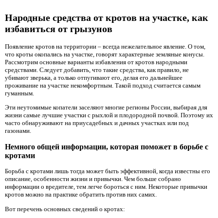
Народные средства от кротов на участке, как
избавиться от грызунов
Появление кротов на территории – всегда нежелательное явление. О том,
что кроты окопались на участке, говорят характерные земляные конусы.
Рассмотрим основные варианты избавления от кротов народными
средствами. Следует добавить, что такие средства, как правило, не
убивают зверька, а только отпугивают его, делая его дальнейшее
проживание на участке некомфортным. Такой подход считается самым
гуманным.
Эти неутомимые копатели заселяют многие регионы России, выбирая для
жизни самые лучшие участки с рыхлой и плодородной почвой. Поэтому их
часто обнаруживают на приусадебных и дачных участках или под
газонами.
Немного общей информации, которая поможет в борьбе с
кротами
Борьба с кротами лишь тогда может быть эффективной, когда известны его
описание, особенности жизни и привычки. Чем больше собрано
информации о вредителе, тем легче бороться с ним. Некоторые привычки
кротов можно на практике обратить против них самих.
Вот перечень основных сведений о кротах: