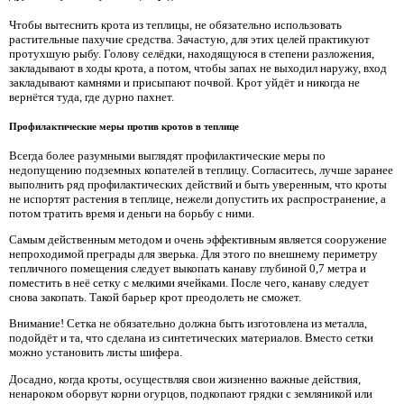
Чтобы вытеснить крота из теплицы, не обязательно использовать
растительные пахучие средства. Зачастую, для этих целей практикуют
протухшую рыбу. Голову селёдки, находящуюся в степени разложения,
закладывают в ходы крота, а потом, чтобы запах не выходил наружу, вход
закладывают камнями и присыпают почвой. Крот уйдёт и никогда не
вернётся туда, где дурно пахнет.
Профилактические меры против кротов в теплице
Всегда более разумными выглядят профилактические меры по
недопущению подземных копателей в теплицу. Согласитесь, лучше заранее
выполнить ряд профилактических действий и быть уверенным, что кроты
не испортят растения в теплице, нежели допустить их распространение, а
потом тратить время и деньги на борьбу с ними.
Самым действенным методом и очень эффективным является сооружение
непроходимой преграды для зверька. Для этого по внешнему периметру
тепличного помещения следует выкопать канаву глубиной 0,7 метра и
поместить в неё сетку с мелкими ячейками. После чего, канаву следует
снова закопать. Такой барьер крот преодолеть не сможет.
Внимание! Сетка не обязательно должна быть изготовлена из металла,
подойдёт и та, что сделана из синтетических материалов. Вместо сетки
можно установить листы шифера.
Досадно, когда кроты, осуществляя свои жизненно важные действия,
ненароком оборвут корни огурцов, подкопают грядки с земляникой или