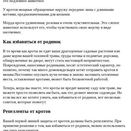
это подземное животное.
У кротов мощные обращенные наружу передние лапы с длинными
когтями, предназначенными для копания.
Морда крота удлиненная, розовая и очень чувствительная. Это слепое
животное использует его, чтобы чувствовать свою жертву в виде
насекомых.
Как избавиться от родинок
В то время как кроты не едят ваши драгоценные садовые растения или
даже корни вашей газонной травы, груды почвы и поднятые дорожки,
обнаруженные во дворе, могут стать настоящей неприятностью.
Повреждения, наносимые родинками, носят эстетический характер, но
понятно, почему так много домовладельцев хотят отправить кротов в
мешки.Постоянно опускать кучи почвы и заново засеивать оголенные
места, оставленные кротами, может быть бесконечной работой.
Теперь, когда вы знаете, что кроты не вредят вашему саду или траве, вы
можете просто позволить им быть, как это делают многие садоводы. Но
если вы все же хотите узнать, как избавиться от родинок, вот несколько
советов, которые помогут.
Репелленты от кротов
Вашей первой линией защиты от кротов должны быть репелленты. При
принятии решения о том, как избавиться от родинок, можно использовать
два типа репеллентов.