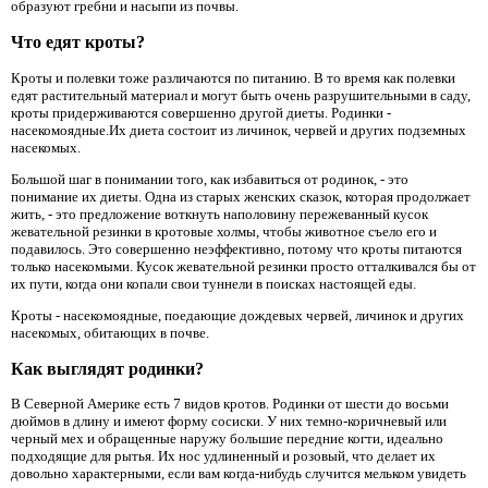
образуют гребни и насыпи из почвы.
Что едят кроты?
Кроты и полевки тоже различаются по питанию. В то время как полевки
едят растительный материал и могут быть очень разрушительными в саду,
кроты придерживаются совершенно другой диеты. Родинки -
насекомоядные.Их диета состоит из личинок, червей и других подземных
насекомых.
Большой шаг в понимании того, как избавиться от родинок, - это
понимание их диеты. Одна из старых женских сказок, которая продолжает
жить, - это предложение воткнуть наполовину пережеванный кусок
жевательной резинки в кротовые холмы, чтобы животное съело его и
подавилось. Это совершенно неэффективно, потому что кроты питаются
только насекомыми. Кусок жевательной резинки просто отталкивался бы от
их пути, когда они копали свои туннели в поисках настоящей еды.
Кроты - насекомоядные, поедающие дождевых червей, личинок и других
насекомых, обитающих в почве.
Как выглядят родинки?
В Северной Америке есть 7 видов кротов. Родинки от шести до восьми
дюймов в длину и имеют форму сосиски. У них темно-коричневый или
черный мех и обращенные наружу большие передние когти, идеально
подходящие для рытья. Их нос удлиненный и розовый, что делает их
довольно характерными, если вам когда-нибудь случится мельком увидеть