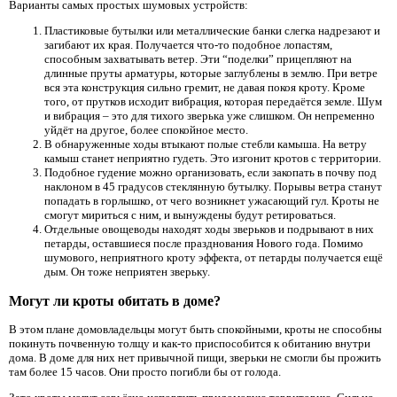
Варианты самых простых шумовых устройств:
Пластиковые бутылки или металлические банки слегка надрезают и
загибают их края. Получается что-то подобное лопастям,
способным захватывать ветер. Эти “поделки” прицепляют на
длинные пруты арматуры, которые заглублены в землю. При ветре
вся эта конструкция сильно гремит, не давая покоя кроту. Кроме
того, от прутков исходит вибрация, которая передаётся земле. Шум
и вибрация – это для тихого зверька уже слишком. Он непременно
уйдёт на другое, более спокойное место.
В обнаруженные ходы втыкают полые стебли камыша. На ветру
камыш станет неприятно гудеть. Это изгонит кротов с территории.
Подобное гудение можно организовать, если закопать в почву под
наклоном в 45 градусов стеклянную бутылку. Порывы ветра станут
попадать в горлышко, от чего возникнет ужасающий гул. Кроты не
смогут мириться с ним, и вынуждены будут ретироваться.
Отдельные овощеводы находят ходы зверьков и подрывают в них
петарды, оставшиеся после празднования Нового года. Помимо
шумового, неприятного кроту эффекта, от петарды получается ещё
дым. Он тоже неприятен зверьку.
Могут ли кроты обитать в доме?
В этом плане домовладельцы могут быть спокойными, кроты не способны
покинуть почвенную толщу и как-то приспособится к обитанию внутри
дома. В доме для них нет привычной пищи, зверьки не смогли бы прожить
там более 15 часов. Они просто погибли бы от голода.