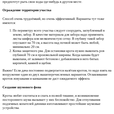
предпочтут рыть свои ходы где-нибудь в другом месте.
Ограждение территории участка
Способ очень трудоёмкий, но очень эффективный. Варианты тут тоже
имеются:
По периметру всего участка следует соорудить, заглубленный в
землю, забор. В качестве материала для забора надо применить
листы шифера или мелкоячеистую сетку. В глубину такой забор
опускают на 70 см, а высота над почвой может быть любой,
минимально 20 см.
Копка защитного рва. Для остановки крота нужно выкопать ров
глубиной 70 см и произвольной ширины. Когда канава будет
выкопана, её заливают бетоном с добавлением в него битых
кирпичей, камней и щебня.
Важно! Если дача постоянно подвергается налётам кротов, то надо взять на
вооружение один из двух вышеперечисленных вариантов. Отлавливание
кротов ловушками и капканами не даст ожидаемого эффекта.
Создание шумового фона
Кроты любят охотиться и спать в полной тишине, и возникновение
постороннего шума вызывает у них беспокойство. Для отпугивания
подземных копателей дачники изготавливают простейшие шумовые
устройства.