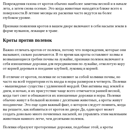
Повреждения газона от кротов обычно наиболее заметны весной и в начале
лета, а затем снова осенью. Это когда животные находятся ближе всего к
поверхности.В летние месяцы их раскопки часто ведутся на более
глубоком уровне.
Признаки появления кротов в вашем дворе включают в себя насыпи земли в
форме вулканов, лежащие в траве.
Кроты против полевок
Важно отличать кротов от полевок, потому что повреждения, которые они
вызывают, сильно различаются. В то время как кроты оставляют холмы и
возвышающиеся гребни почвы на лужайке, признаки полевок включают в
себя изношенные дорожки для передвижения по лужайке, отколотую кору
от корней деревьев и поедание клубней, луковиц и корней.
В отличие от кротов, полевки не оставляют за собой холмики почвы, но
часто на всей территории есть входы в норы размером в четверть. Полевки
- мышевидные существа с удлиненной мордой. Они активны над землей и
днем, и ночью, и их присутствие чаще всего отмечается ранней весной,
когда тает снег и обнажаются их изношенные дорожки и норы. Полевки
обычно живут в большой колонии с десятками животных, а кроты живут
поодиночке. Это еще один важный факт, о котором следует помнить, когда
вы решаете, как избавиться от кротов во дворе.Да, один крот может
создать довольно много почвенных насыпей, но управлять этим маленьким
животным намного легче, чем десятками полевок.
Полевки образуют проторенные дорожки, подобные этой, а кроты