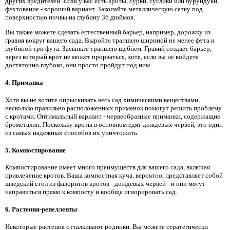
других вредителей. Если у вас есть кроты, сурки, суслики или бурундуки,
фехтование - хороший вариант. Закопайте металлическую сетку под
поверхностью почвы на глубину 36 дюймов.
Вы также можете сделать естественный барьер, например, дорожку из
гравия вокруг вашего сада. Выройте траншею шириной не менее фута и
глубиной три фута. Засыпьте траншею щебнем. Гравий создает барьер,
через который крот не может прорваться, хотя, если вы не войдете
достаточно глубоко, они просто пройдут под ним.
4.
Приманка
Хотя вы не хотите опрыскивать весь сад химическими веществами,
несколько правильно расположенных приманок помогут решить проблему
с кротами. Оптимальный вариант - червеобразные приманки, содержащие
брометалин. Поскольку кроты в основном едят дождевых червей, это один
из самых надежных способов их уничтожить.
5.
Компостирование
Компостирование имеет много преимуществ для вашего сада, включая
привлечение кротов. Ваша компостная куча, вероятно, представляет собой
шведский стол из фаворитов кротов - дождевых червей - и они могут
направиться прямо к компосту и вообще игнорировать сад.
6.
Растения-репелленты
Некоторые растения отталкивают родинки. Вы можете стратегически