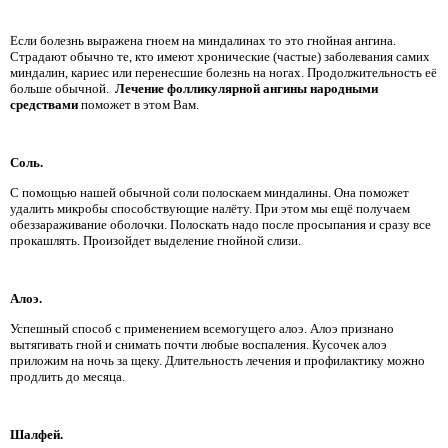
Если болезнь выражена гноем на миндалинах то это гнойная ангина.
Страдают обычно те, кто имеют хронические (частые) заболевания самих
миндалин, кариес или перенесшие болезнь на ногах. Продолжительность её
больше обычной.
Лечение фолликулярной ангины народными
средствами
поможет в этом Вам.
Соль.
С помощью нашей обычной соли полоскаем миндалины. Она поможет
удалить микробы способствующие налёту. При этом мы ещё получаем
обеззараживание оболочки. Полоскать надо после просыпания и сразу все
прокашлять. Произойдет выделение гнойной слизи.
Алоэ.
Успешный способ с применением всемогущего алоэ. Алоэ признано
вытягивать гной и снимать почти любые воспаления. Кусочек алоэ
приложим на ночь за щеку. Длительность лечения и профилактику можно
продлить до месяца.
Шалфей.