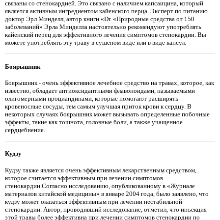
связаны со стенокардией. Это связано с наличием капсаицина, который
является активным ингредиентом кайенского перца. Эксперт по питанию
доктор Эрл Минделл, автор книги «Dr. «Природные средства от 150
заболеваний» Эрла Минделла настоятельно рекомендуют употреблять
кайенский перец для эффективного лечения симптомов стенокардии. Вы
можете употреблять эту траву в сушеном виде или в виде капсул.
Боярышник
Боярышник - очень эффективное лечебное средство на травах, которое, как
известно, обладает антиоксидантными флавоноидами, называемыми
олигомерными проциандинами, которые помогают расширять
кровеносные сосуды, тем самым улучшая приток крови к сердцу. В
некоторых случаях боярышник может вызывать определенные побочные
эффекты, такие как тошнота, головные боли, а также учащенное
сердцебиение.
Кудзу
Кудзу также является очень эффективным лекарственным средством,
которое считается эффективным при лечении симптомов
стенокардии.Согласно исследованию, опубликованному в «Журнале
материалов китайской медицины» в январе 2004 года, было заявлено, что
кудзу может оказаться эффективным при лечении нестабильной
стенокардии. Автор, проводивший исследование, отметил, что инъекция
этой травы более эффективна при лечении симптомов стенокардии по