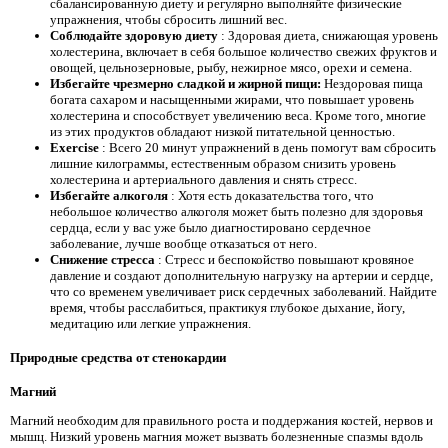
сбалансированную диету и регулярно выполняйте физические
упражнения, чтобы сбросить лишний вес.
Соблюдайте здоровую диету
: Здоровая диета, снижающая уровень
холестерина, включает в себя большое количество свежих фруктов и
овощей, цельнозерновые, рыбу, нежирное мясо, орехи и семена.
Избегайте чрезмерно сладкой и жирной пищи:
Нездоровая пища
богата сахаром и насыщенными жирами, что повышает уровень
холестерина и способствует увеличению веса. Кроме того, многие
из этих продуктов обладают низкой питательной ценностью.
Exercise
: Всего 20 минут упражнений в день помогут вам сбросить
лишние килограммы, естественным образом снизить уровень
холестерина и артериального давления и снять стресс.
Избегайте алкоголя
: Хотя есть доказательства того, что
небольшое количество алкоголя может быть полезно для здоровья
сердца, если у вас уже было диагностировано сердечное
заболевание, лучше вообще отказаться от него.
Снижение стресса
: Стресс и беспокойство повышают кровяное
давление и создают дополнительную нагрузку на артерии и сердце,
что со временем увеличивает риск сердечных заболеваний. Найдите
время, чтобы расслабиться, практикуя глубокое дыхание, йогу,
медитацию или легкие упражнения.
Природные средства от стенокардии
Магний
Магний необходим для правильного роста и поддержания костей, нервов и
мышц. Низкий уровень магния может вызвать болезненные спазмы вдоль