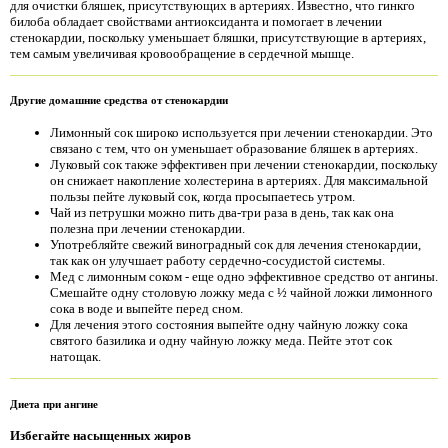
для очистки бляшек, присутствующих в артериях. Известно, что гинкго
билоба обладает свойствами антиоксиданта и помогает в лечении
стенокардии, поскольку уменьшает бляшки, присутствующие в артериях,
тем самым увеличивая кровообращение в сердечной мышце.
Другие домашние средства от стенокардии
Лимонный сок широко используется при лечении стенокардии. Это
связано с тем, что он уменьшает образование бляшек в артериях.
Луковый сок также эффективен при лечении стенокардии, поскольку
он снижает накопление холестерина в артериях. Для максимальной
пользы пейте луковый сок, когда просыпаетесь утром.
Чай из петрушки можно пить два-три раза в день, так как она
полезна при лечении стенокардии.
Употребляйте свежий виноградный сок для лечения стенокардии,
так как он улучшает работу сердечно-сосудистой системы.
Мед с лимонным соком - еще одно эффективное средство от ангины.
Смешайте одну столовую ложку меда с ½ чайной ложки лимонного
сока в воде и выпейте перед сном.
Для лечения этого состояния выпейте одну чайную ложку сока
святого базилика и одну чайную ложку меда. Пейте этот сок
натощак.
Диета при ангине
Избегайте насыщенных жиров