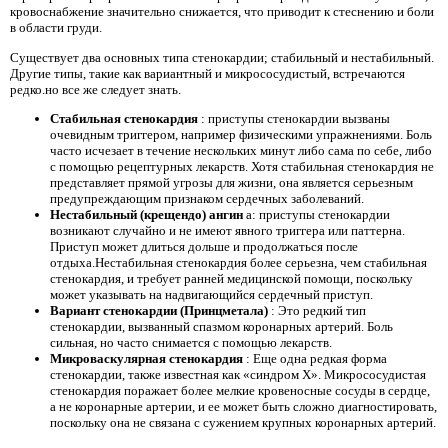
кровоснабжение значительно снижается, что приводит к стеснению и боли
в области груди.
Существует два основных типа стенокардии; стабильный и нестабильный.
Другие типы, такие как вариантный и микрососудистый, встречаются
редко.но все же следует знать.
Стабильная стенокардия
: приступы стенокардии вызваны
очевидным триггером, например физическими упражнениями. Боль
часто исчезает в течение нескольких минут либо сама по себе, либо
с помощью рецептурных лекарств. Хотя стабильная стенокардия не
представляет прямой угрозы для жизни, она является серьезным
предупреждающим признаком сердечных заболеваний.
Нестабильный (крещендо) ангин
a: приступы стенокардии
возникают случайно и не имеют явного триггера или паттерна.
Приступ может длиться дольше и продолжаться после
отдыха.Нестабильная стенокардия более серьезна, чем стабильная
стенокардия, и требует ранней медицинской помощи, поскольку
может указывать на надвигающийся сердечный приступ.
Вариант стенокардии (Принцметала)
: Это редкий тип
стенокардии, вызванный спазмом коронарных артерий. Боль
сильная, но часто снимается с помощью лекарств.
Микроваскулярная стенокардия
: Еще одна редкая форма
стенокардии, также известная как «синдром X». Микрососудистая
стенокардия поражает более мелкие кровеносные сосуды в сердце,
а не коронарные артерии, и ее может быть сложно диагностировать,
поскольку она не связана с сужением крупных коронарных артерий.