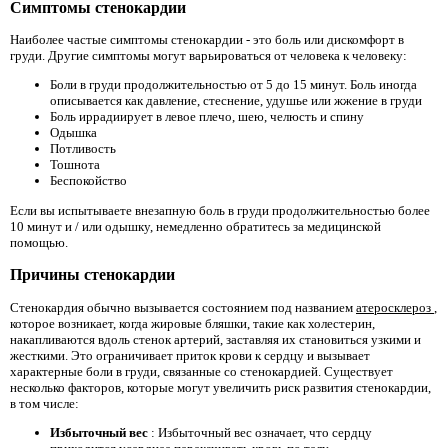
Симптомы стенокардии
Наиболее частые симптомы стенокардии - это боль или дискомфорт в
груди. Другие симптомы могут варьироваться от человека к человеку:
Боли в груди продолжительностью от 5 до 15 минут. Боль иногда
описывается как давление, стеснение, удушье или жжение в груди
Боль иррадиирует в левое плечо, шею, челюсть и спину
Одышка
Потливость
Тошнота
Беспокойство
Если вы испытываете внезапную боль в груди продолжительностью более
10 минут и / или одышку, немедленно обратитесь за медицинской
помощью.
Причины стенокардии
Стенокардия обычно вызывается состоянием под названием
атеросклероз
,
которое возникает, когда жировые бляшки, такие как холестерин,
накапливаются вдоль стенок артерий, заставляя их становиться узкими и
жесткими. Это ограничивает приток крови к сердцу и вызывает
характерные боли в груди, связанные со стенокардией. Существует
несколько факторов, которые могут увеличить риск развития стенокардии,
в том числе:
Избыточный вес
: Избыточный вес означает, что сердцу