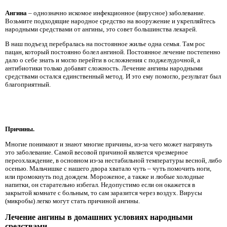
Ангина
– однозначно искомое инфекционное (вирусное) заболевание.
Возьмите подходящие народное средство на вооружение и укрепляйтесь
народными средствами от ангины, это совет большинства лекарей.
В наш подъезд перебралась на постоянное жилье одна семья. Там рос
пацан, который постоянно болел ангиной. Постоянное лечение постепенно
дало о себе знать и могло перейти в осложнения с поджелудочной, а
антибиотики только добавят сложность. Лечение ангины народными
средствами остался единственный метод. И это ему помогло, результат был
благоприятный.
Причины.
Многие понимают и знают многие причины, из-за чего может нагрянуть
это заболевание. Самой весовой причиной является чрезмерное
переохлаждение, в основном из-за нестабильной температуры весной, либо
осенью. Мальчишке с нашего двора хватало чуть – чуть помочить ноги,
или промокнуть под дождем. Мороженое, а также и любые холодные
напитки, он старательно избегал. Недопустимо если он окажется в
закрытой комнате с больным, то сам заразится через воздух. Вирусы
(микробы) легко могут стать причиной ангины.
Лечение ангины в домашних условиях народными
средствами.