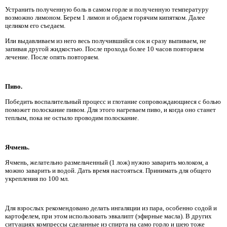
Устранить полученную боль в самом горле и полученную температуру
возможно лимоном. Берем 1 лимон и обдаем горячим кипятком. Далее
целиком его съедаем.
Или выдавливаем из него весь получившийся сок и сразу выпиваем, не
запивая другой жидкостью. После прохода более 10 часов повторяем
лечение. После опять повторяем.
Пиво.
Победить воспалительный процесс и глотание сопровождающиеся с болью
поможет полоскание пивом. Для этого нагреваем пиво, и когда оно станет
теплым, пока не остыло проводим полоскание.
Ячмень.
Ячмень, желательно размельченный (1 лож) нужно заварить молоком, а
можно заварить и водой. Дать время настояться. Принимать для общего
укрепления по 100 мл.
Для взрослых рекомендовано делать ингаляции из пара, особенно содой и
картофелем, при этом использовать эвкалипт (эфирные масла). В других
ситуациях компрессы сделанные из спирта на само горло и шею тоже