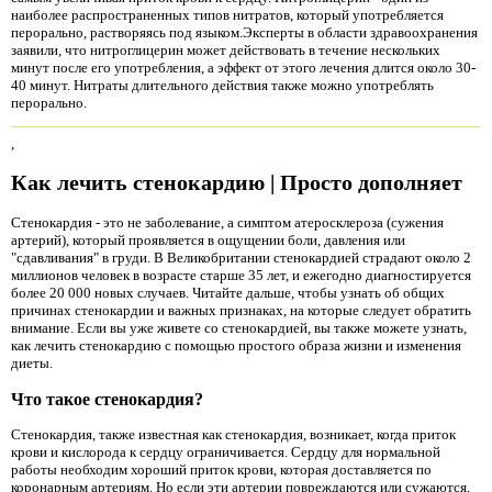
наиболее распространенных типов нитратов, который употребляется
перорально, растворяясь под языком.Эксперты в области здравоохранения
заявили, что нитроглицерин может действовать в течение нескольких
минут после его употребления, а эффект от этого лечения длится около 30-
40 минут. Нитраты длительного действия также можно употреблять
перорально.
,
Как лечить стенокардию | Просто дополняет
Стенокардия - это не заболевание, а симптом атеросклероза (сужения
артерий), который проявляется в ощущении боли, давления или
"сдавливания" в груди. В Великобритании стенокардией страдают около 2
миллионов человек в возрасте старше 35 лет, и ежегодно диагностируется
более 20 000 новых случаев. Читайте дальше, чтобы узнать об общих
причинах стенокардии и важных признаках, на которые следует обратить
внимание. Если вы уже живете со стенокардией, вы также можете узнать,
как лечить стенокардию с помощью простого образа жизни и изменения
диеты.
Что такое стенокардия?
Стенокардия, также известная как стенокардия, возникает, когда приток
крови и кислорода к сердцу ограничивается. Сердцу для нормальной
работы необходим хороший приток крови, которая доставляется по
коронарным артериям. Но если эти артерии повреждаются или сужаются,