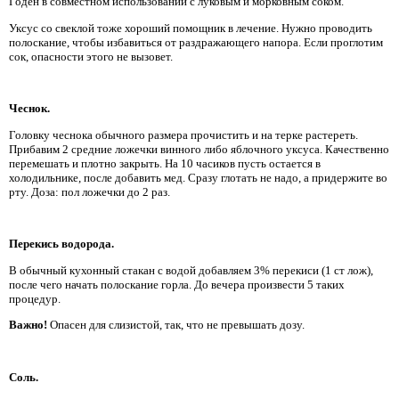
Годен в совместном использовании с луковым и морковным соком.
Уксус со свеклой тоже хороший помощник в лечение. Нужно проводить
полоскание, чтобы избавиться от раздражающего напора. Если проглотим
сок, опасности этого не вызовет.
Чеснок.
Головку чеснока обычного размера прочистить и на терке растереть.
Прибавим 2 средние ложечки винного либо яблочного уксуса. Качественно
перемешать и плотно закрыть. На 10 часиков пусть остается в
холодильнике, после добавить мед. Сразу глотать не надо, а придержите во
рту. Доза: пол ложечки до 2 раз.
Перекись водорода.
В обычный кухонный стакан с водой добавляем 3% перекиси (1 ст лож),
после чего начать полоскание горла. До вечера произвести 5 таких
процедур.
Важно!
Опасен для слизистой, так, что не превышать дозу.
Соль.