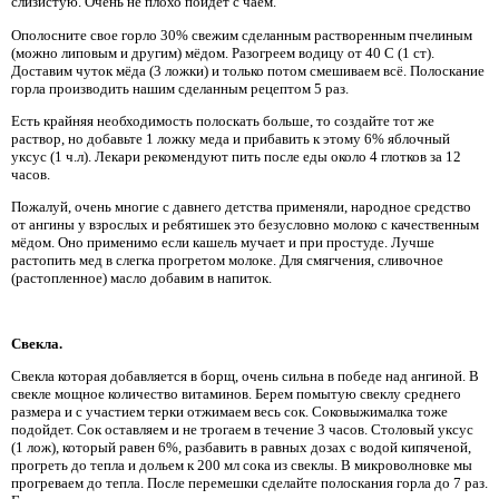
слизистую. Очень не плохо пойдет с чаем.
Ополосните свое горло 30% свежим сделанным растворенным пчелиным
(можно липовым и другим) мёдом. Разогреем водицу от 40 С (1 ст).
Доставим чуток мёда (3 ложки) и только потом смешиваем всё. Полоскание
горла производить нашим сделанным рецептом 5 раз.
Есть крайняя необходимость полоскать больше, то создайте тот же
раствор, но добавьте 1 ложку меда и прибавить к этому 6% яблочный
уксус (1 ч.л). Лекари рекомендуют пить после еды около 4 глотков за 12
часов.
Пожалуй, очень многие с давнего детства применяли, народное средство
от ангины у взрослых и ребятишек это безусловно молоко с качественным
мёдом. Оно применимо если кашель мучает и при простуде. Лучше
растопить мед в слегка прогретом молоке. Для смягчения, сливочное
(растопленное) масло добавим в напиток.
Свекла.
Свекла которая добавляется в борщ, очень сильна в победе над ангиной. В
свекле мощное количество витаминов. Берем помытую свеклу среднего
размера и с участием терки отжимаем весь сок. Соковыжималка тоже
подойдет. Сок оставляем и не трогаем в течение 3 часов. Столовый уксус
(1 лож), который равен 6%, разбавить в равных дозах с водой кипяченой,
прогреть до тепла и дольем к 200 мл сока из свеклы. В микроволновке мы
прогреваем до тепла. После перемешки сделайте полоскания горла до 7 раз.