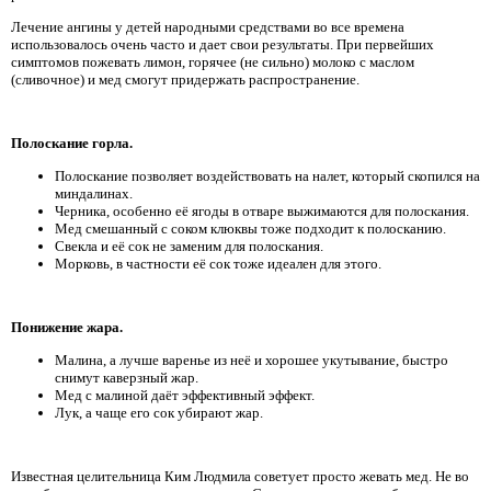
Лечение ангины у детей народными средствами во все времена
использовалось очень часто и дает свои результаты. При первейших
симптомов пожевать лимон, горячее (не сильно) молоко с маслом
(сливочное) и мед смогут придержать распространение.
Полоскание горла.
Полоскание позволяет воздействовать на налет, который скопился на
миндалинах.
Черника, особенно её ягоды в отваре выжимаются для полоскания.
Мед смешанный с соком клюквы тоже подходит к полосканию.
Свекла и её сок не заменим для полоскания.
Морковь, в частности её сок тоже идеален для этого.
Понижение жара.
Малина, а лучше варенье из неё и хорошее укутывание, быстро
снимут каверзный жар.
Мед с малиной даёт эффективный эффект.
Лук, а чаще его сок убирают жар.
Известная целительница Ким Людмила советует просто жевать мед. Не во