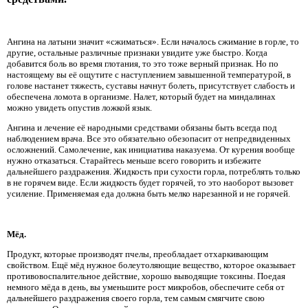
Ангина на латыни значит «сжиматься». Если началось сжимание в горле, то
другие, остальные различные признаки увидите уже быстро. Когда
добавится боль во время глотания, то это тоже верный признак. Но по
настоящему вы её ощутите с наступлением завышенной температурой, в
голове настанет тяжесть, суставы начнут болеть, присутствует слабость и
обеспечена ломота в организме. Налет, который будет на миндалинах
можно увидеть опустив ложкой язык.
Ангина и лечение её народными средствами обязаны быть всегда под
наблюдением врача. Все это обязательно обезопасит от непредвиденных
осложнений. Самолечение, как инициатива наказуема. От курения вообще
нужно отказаться. Старайтесь меньше всего говорить и избежите
дальнейшего раздражения. Жидкость при сухости горла, потреблять только
в не горячем виде. Если жидкость будет горячей, то это наоборот вызовет
усиление. Применяемая еда должна быть мелко нарезанной и не горячей.
Мёд.
Продукт, которые производят пчелы, преобладает отхаркивающим
свойством. Ещё мёд нужное болеутоляющие вещество, которое оказывает
противовоспалительное действие, хорошо выводящие токсины. Поедая
немного мёда в день, вы уменьшите рост микробов, обеспечите себя от
дальнейшего раздражения своего горла, тем самым смягчите свою