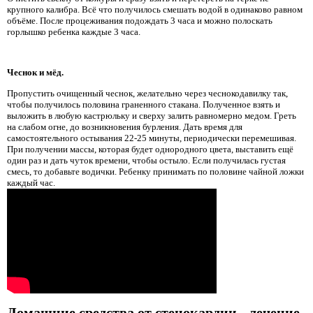
крупного калибра. Всё что получилось смешать водой в одинаково равном
объёме. После процеживания подождать 3 часа и можно полоскать
горлышко ребенка каждые 3 часа.
Чеснок и мёд.
Пропустить очищенный чеснок, желательно через чеснокодавилку так,
чтобы получилось половина граненного стакана. Полученное взять и
выложить в любую кастрюльку и сверху залить равномерно медом. Греть
на слабом огне, до возникновения бурления. Дать время для
самостоятельного остывания 22-25 минуты, периодически перемешивая.
При получении массы, которая будет однородного цвета, выставить ещё
один раз и дать чуток времени, чтобы остыло. Если получилась густая
смесь, то добавьте водички. Ребенку принимать по половине чайной ложки
каждый час.
Домашние средства от стенокардии - лечение