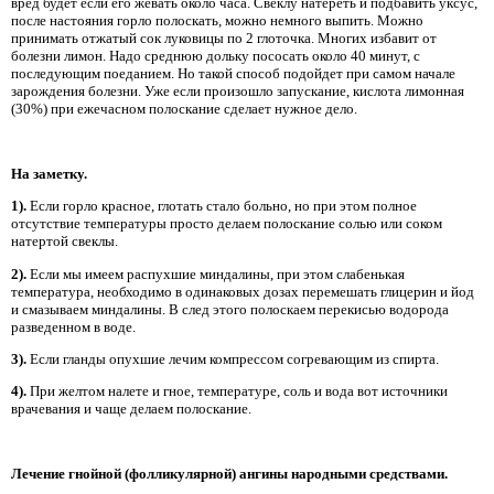
вред будет если его жевать около часа. Свеклу натереть и подбавить уксус,
после настояния горло полоскать, можно немного выпить. Можно
принимать отжатый сок луковицы по 2 глоточка. Многих избавит от
болезни лимон. Надо среднюю дольку пососать около 40 минут, с
последующим поеданием. Но такой способ подойдет при самом начале
зарождения болезни. Уже если произошло запускание, кислота лимонная
(30%) при ежечасном полоскание сделает нужное дело.
На заметку.
1).
Если горло красное, глотать стало больно, но при этом полное
отсутствие температуры просто делаем полоскание солью или соком
натертой свеклы.
2).
Если мы имеем распухшие миндалины, при этом слабенькая
температура, необходимо в одинаковых дозах перемешать глицерин и йод
и смазываем миндалины. В след этого полоскаем перекисью водорода
разведенном в воде.
3).
Если гланды опухшие лечим компрессом согревающим из спирта.
4).
При желтом налете и гное, температуре, соль и вода вот источники
врачевания и чаще делаем полоскание.
Лечение гнойной (фолликулярной) ангины народными средствами.