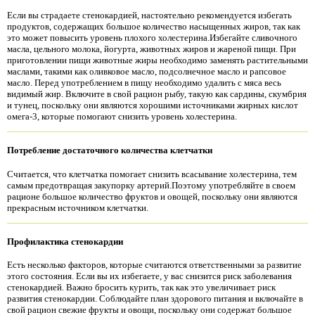
Если вы страдаете стенокардией, настоятельно рекомендуется избегать
продуктов, содержащих большое количество насыщенных жиров, так как
это может повысить уровень плохого холестерина.Избегайте сливочного
масла, цельного молока, йогурта, животных жиров и жареной пищи. При
приготовлении пищи животные жиры необходимо заменять растительными
маслами, такими как оливковое масло, подсолнечное масло и рапсовое
масло. Перед употреблением в пищу необходимо удалить с мяса весь
видимый жир. Включите в свой рацион рыбу, такую ​​как сардины, скумбрия
и тунец, поскольку они являются хорошими источниками жирных кислот
омега-3, которые помогают снизить уровень холестерина.
Потребление достаточного количества клетчатки
Считается, что клетчатка помогает снизить всасывание холестерина, тем
самым предотвращая закупорку артерий.Поэтому употребляйте в своем
рационе большое количество фруктов и овощей, поскольку они являются
прекрасным источником клетчатки.
Профилактика стенокардии
Есть несколько факторов, которые считаются ответственными за развитие
этого состояния. Если вы их избегаете, у вас снизится риск заболевания
стенокардией. Важно бросить курить, так как это увеличивает риск
развития стенокардии. Соблюдайте план здорового питания и включайте в
свой рацион свежие фрукты и овощи, поскольку они содержат большое