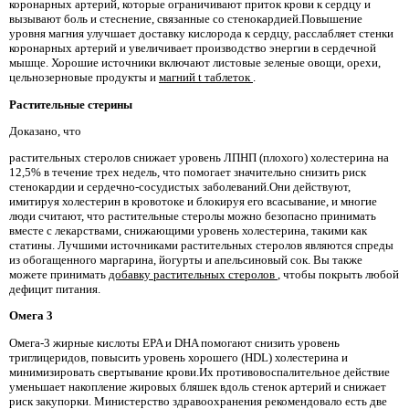
коронарных артерий, которые ограничивают приток крови к сердцу и
вызывают боль и стеснение, связанные со стенокардией.Повышение
уровня магния улучшает доставку кислорода к сердцу, расслабляет стенки
коронарных артерий и увеличивает производство энергии в сердечной
мышце. Хорошие источники включают листовые зеленые овощи, орехи,
цельнозерновые продукты и
магний t
таблеток
.
Растительные стерины
Доказано, что
растительных стеролов снижает уровень ЛПНП (плохого) холестерина на
12,5% в течение трех недель, что помогает значительно снизить риск
стенокардии и сердечно-сосудистых заболеваний.Они действуют,
имитируя холестерин в кровотоке и блокируя его всасывание, и многие
люди считают, что растительные стеролы можно безопасно принимать
вместе с лекарствами, снижающими уровень холестерина, такими как
статины. Лучшими источниками растительных стеролов являются спреды
из обогащенного маргарина, йогурты и апельсиновый сок. Вы также
можете принимать
добавку растительных стеролов
, чтобы покрыть любой
дефицит питания.
Омега 3
Омега-3 жирные кислоты EPA и DHA помогают снизить уровень
триглицеридов, повысить уровень хорошего (HDL) холестерина и
минимизировать свертывание крови.Их противовоспалительное действие
уменьшает накопление жировых бляшек вдоль стенок артерий и снижает
риск закупорки. Министерство здравоохранения рекомендовало есть две