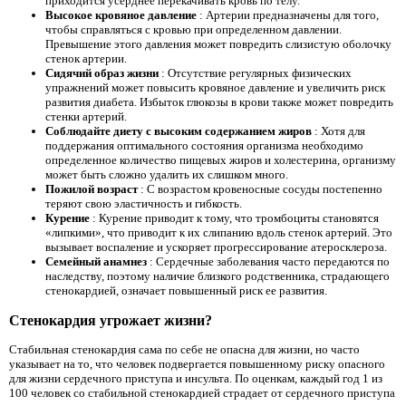
приходится усерднее перекачивать кровь по телу.
Высокое кровяное давление
: Артерии предназначены для того,
чтобы справляться с кровью при определенном давлении.
Превышение этого давления может повредить слизистую оболочку
стенок артерии.
Сидячий образ жизни
: Отсутствие регулярных физических
упражнений может повысить кровяное давление и увеличить риск
развития диабета. Избыток глюкозы в крови также может повредить
стенки артерий.
Соблюдайте диету с высоким содержанием жиров
: Хотя для
поддержания оптимального состояния организма необходимо
определенное количество пищевых жиров и холестерина, организму
может быть сложно удалить их слишком много.
Пожилой возраст
: С возрастом кровеносные сосуды постепенно
теряют свою эластичность и гибкость.
Курение
: Курение приводит к тому, что тромбоциты становятся
«липкими», что приводит к их слипанию вдоль стенок артерий. Это
вызывает воспаление и ускоряет прогрессирование атеросклероза.
Семейный анамнез
: Сердечные заболевания часто передаются по
наследству, поэтому наличие близкого родственника, страдающего
стенокардией, означает повышенный риск ее развития.
Стенокардия угрожает жизни?
Стабильная стенокардия сама по себе не опасна для жизни, но часто
указывает на то, что человек подвергается повышенному риску опасного
для жизни сердечного приступа и инсульта. По оценкам, каждый год 1 из
100 человек со стабильной стенокардией страдает от сердечного приступа