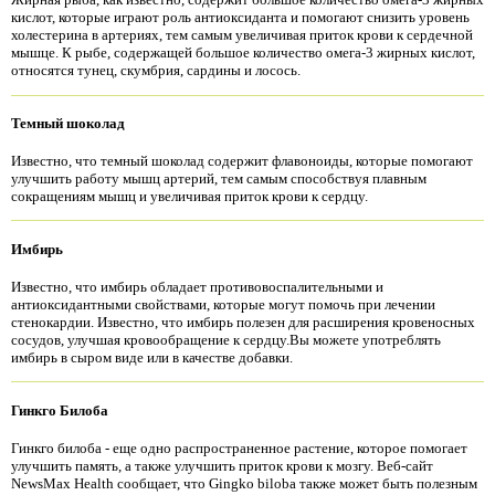
кислот, которые играют роль антиоксиданта и помогают снизить уровень
холестерина в артериях, тем самым увеличивая приток крови к сердечной
мышце. К рыбе, содержащей большое количество омега-3 жирных кислот,
относятся тунец, скумбрия, сардины и лосось.
Темный шоколад
Известно, что темный шоколад содержит флавоноиды, которые помогают
улучшить работу мышц артерий, тем самым способствуя плавным
сокращениям мышц и увеличивая приток крови к сердцу.
Имбирь
Известно, что имбирь обладает противовоспалительными и
антиоксидантными свойствами, которые могут помочь при лечении
стенокардии. Известно, что имбирь полезен для расширения кровеносных
сосудов, улучшая кровообращение к сердцу.Вы можете употреблять
имбирь в сыром виде или в качестве добавки.
Гинкго Билоба
Гинкго билоба - еще одно распространенное растение, которое помогает
улучшить память, а также улучшить приток крови к мозгу. Веб-сайт
NewsMax Health сообщает, что Gingko biloba также может быть полезным