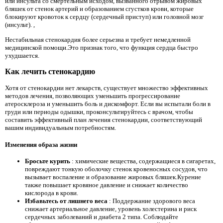
или инсульта со смертельным исходом, вызванного отрывом жировых
бляшек от стенок артерий и образованием сгустков крови, которые
блокируют кровоток к сердцу (сердечный приступ) или головной мозг
(инсульт). ,
Нестабильная стенокардия более серьезна и требует немедленной
медицинской помощи.Это признак того, что функция сердца быстро
ухудшается.
Как лечить стенокардию
Хотя от стенокардии нет лекарств, существует множество эффективных
методов лечения, позволяющих уменьшить прогрессирование
атеросклероза и уменьшить боль и дискомфорт. Если вы испытали боли в
груди или периоды одышки, проконсультируйтесь с врачом, чтобы
составить эффективный план лечения стенокардии, соответствующий
вашим индивидуальным потребностям.
Изменения образа жизни
Бросьте курить
: химические вещества, содержащиеся в сигаретах,
повреждают тонкую оболочку стенок кровеносных сосудов, что
вызывает воспаление и образование жировых бляшек.Курение
также повышает кровяное давление и снижает количество
кислорода в крови.
Избавьтесь от лишнего веса
: Поддержание здорового веса
снижает артериальное давление, уровень холестерина и риск
сердечных заболеваний и диабета 2 типа. Соблюдайте