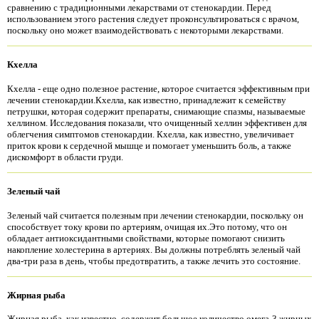
сравнению с традиционными лекарствами от стенокардии. Перед
использованием этого растения следует проконсультироваться с врачом,
поскольку оно может взаимодействовать с некоторыми лекарствами.
Кхелла
Кхелла - еще одно полезное растение, которое считается эффективным при
лечении стенокардии.Кхелла, как известно, принадлежит к семейству
петрушки, которая содержит препараты, снимающие спазмы, называемые
хеллином. Исследования показали, что очищенный хеллин эффективен для
облегчения симптомов стенокардии. Кхелла, как известно, увеличивает
приток крови к сердечной мышце и помогает уменьшить боль, а также
дискомфорт в области груди.
Зеленый чай
Зеленый чай считается полезным при лечении стенокардии, поскольку он
способствует току крови по артериям, очищая их.Это потому, что он
обладает антиоксидантными свойствами, которые помогают снизить
накопление холестерина в артериях. Вы должны потреблять зеленый чай
два-три раза в день, чтобы предотвратить, а также лечить это состояние.
Жирная рыба
Жирная рыба, как известно, содержит большое количество омега-3 жирных