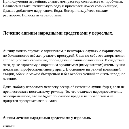
При получении первейших симптомов, раствор соли спасет от проблемы.
Наливаем в стакан тепленькую воду и присыпаем ложку соли (чайную).
Дальше добавляем пару капель йода. Всегда пользуйтесь свежим
раствором. Полоскать через 6о мин.
Лечение ангины народными средствами у взрослых.
Ангину можно спутать с ларингитом, в некоторых случаях с фарингитом,
но большинство всё же путают с простудой. Сама по себе эта хворь может
спровоцировать серьезные, порой даже большие осложнения. В следствие
чего, даже взрослому с окрепшим организмом (иммунитетом) очень нужно
показаться профессиональному врачу. В основном на ранней возникшей
стадии, обычно можно быстренько и без особых усилий принять народное
лечение.
Даже любому взрослому человеку всегда обязательно лучше будет, если не
препятствовать постельному режиму. То, что отличает народное лечение
от современного, это не будет побочного вреда и вашим органам не
придется пропускать всю химию.
Ангина лечение народными средствами у взрослых.
Лимон.