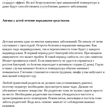
создадут эффект. Но всё безрезультатно при завышенной температуре и
даже будут способствовать усугублению данного заболевания.
Ангина у детей лечение народными средствами.
Детская ангина одно из многих каверзных заболеваний. По началу её легко
спутывают с простудой. Острота болезни в поражение миндалин. Как
каждое чадо индивидуально, так и переносимость тоже будет у каждого
индивидуальна. В первый период рост бактерий обеспечен. При мощном
иммунитете это может пройти. В такой период слабость это уже симптом.
Может проявиться озноб. Если иммунитету не удастся справиться с
ростом бактерий, то болезнь переходит в активную стадию (2 день). Горло
в таких случая начинает болеть и температура обычно начинает
повышаться. Глотание становится совсем трудным, лимфо узлы набухают и
ваш малый отвергает еду.
Любой грамотный родитель не должен сам устанавливать диагноз,
поэтому педиатру необходимо просмотреть ваше чадо. Дальше он
обозначает нужное лекарство. Но родителю тоже не нужно сидеть просто
на месте. Необходимо родителям частенько убеждаться в чистоте и
проветривании всего помещения. Режим питья, ингаляции и постель тоже
забота родителей. Ведь весь «изюм» зависит от соблюдения важных
режимов.