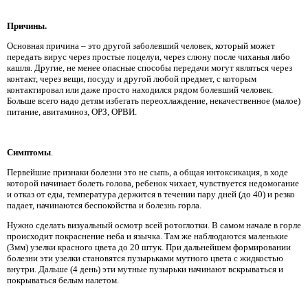
Причины.
Основная причина – это другой заболевший человек, который может
передать вирус через простые поцелуи, через слюну после чиханья либо
кашля. Другие, не менее опасные способы передачи могут являться через
контакт, через вещи, посуду и другой любой предмет, с которым
контактировал или даже просто находился рядом болевший человек.
Больше всего надо детям избегать переохлаждение, некачественное (малое)
питание, авитаминоз, ОРЗ, ОРВИ.
Симптомы
.
Первейшие признаки болезни это не сыпь, а общая интоксикация, в ходе
которой начинает болеть голова, ребенок чихает, чувствуется недомогание
и отказ от еды, температура держится в течении пару дней (до 40) и резко
падает, начинаются беспокойства и болезнь горла.
Нужно сделать визуальный осмотр всей ротоглотки. В самом начале в горле
происходит покраснение неба и язычка. Там же наблюдаются маленькие
(3мм) узелки красного цвета до 20 штук. При дальнейшем формировании
болезни эти узелки становятся пузырьками мутного цвета с жидкостью
внутри. Дальше (4 день) эти мутные пузырьки начинают вскрываться и
покрываться белым налетом.