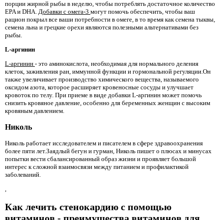
порции жирной рыбы в неделю, чтобы потреблять достаточное количество
EPA и DHA.
Добавки с омега-3
могут помочь обеспечить, чтобы ваш
рацион покрыл все ваши потребности в омеге, в то время как семена тыквы,
семена льна и грецкие орехи являются полезными альтернативами без
рыбы.
L-аргинин
L-аргинин
- это аминокислота, необходимая для нормального деления
клеток, заживления ран, иммунной функции и гормональной регуляции.Он
также увеличивает производство химического вещества, называемого
оксидом азота, которое расширяет кровеносные сосуды и улучшает
кровоток по телу. При приеме в виде добавки L-аргинин может помочь
снизить кровяное давление, особенно для беременных женщин с высоким
кровяным давлением.
Николь
Николь работает исследователем и писателем в сфере здравоохранения
более пяти лет.Заядлый бегун и гурман, Николь пишет о плюсах и минусах
попытки вести сбалансированный образ жизни и проявляет большой
интерес к сложной взаимосвязи между питанием и профилактикой
заболеваний.
,
Как лечить стенокардию с помощью
витаминов - преимущества витаминов для