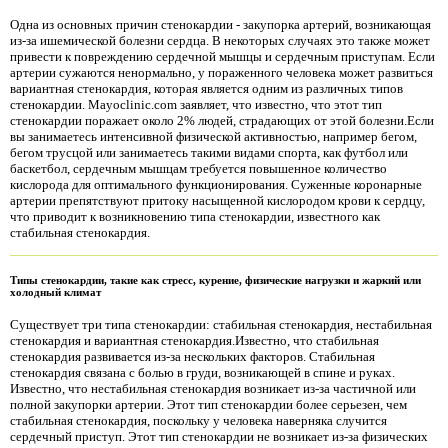
Одна из основных причин стенокардии - закупорка артерий, возникающая
из-за ишемической болезни сердца. В некоторых случаях это также может
привести к повреждению сердечной мышцы и сердечным приступам. Если
артерии сужаются ненормально, у пораженного человека может развиться
вариантная стенокардия, которая является одним из различных типов
стенокардии. Mayoclinic.com заявляет, что известно, что этот тип
стенокардии поражает около 2% людей, страдающих от этой болезни.Если
вы занимаетесь интенсивной физической активностью, например бегом,
бегом трусцой или занимаетесь такими видами спорта, как футбол или
баскетбол, сердечным мышцам требуется повышенное количество
кислорода для оптимального функционирования. Суженные коронарные
артерии препятствуют притоку насыщенной кислородом крови к сердцу,
что приводит к возникновению типа стенокардии, известного как
стабильная стенокардия.
Типы стенокардии, такие как стресс, курение, физические нагрузки и жаркий или
холодный климат
Существует три типа стенокардии: стабильная стенокардия, нестабильная
стенокардия и вариантная стенокардия.Известно, что стабильная
стенокардия развивается из-за нескольких факторов. Стабильная
стенокардия связана с болью в груди, возникающей в спине и руках.
Известно, что нестабильная стенокардия возникает из-за частичной или
полной закупорки артерии. Этот тип стенокардии более серьезен, чем
стабильная стенокардия, поскольку у человека наверняка случится
сердечный приступ. Этот тип стенокардии не возникает из-за физических