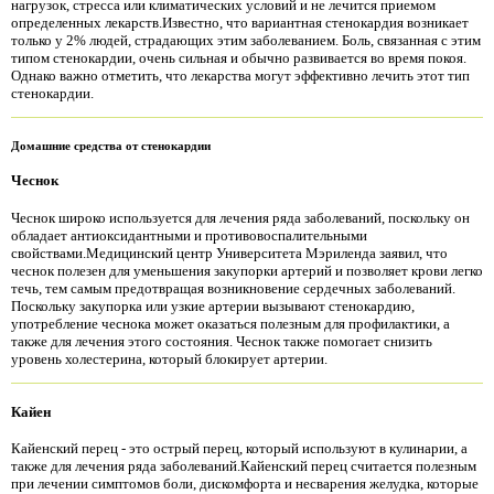
нагрузок, стресса или климатических условий и не лечится приемом
определенных лекарств.Известно, что вариантная стенокардия возникает
только у 2% людей, страдающих этим заболеванием. Боль, связанная с этим
типом стенокардии, очень сильная и обычно развивается во время покоя.
Однако важно отметить, что лекарства могут эффективно лечить этот тип
стенокардии.
Домашние средства от стенокардии
Чеснок
Чеснок широко используется для лечения ряда заболеваний, поскольку он
обладает антиоксидантными и противовоспалительными
свойствами.Медицинский центр Университета Мэриленда заявил, что
чеснок полезен для уменьшения закупорки артерий и позволяет крови легко
течь, тем самым предотвращая возникновение сердечных заболеваний.
Поскольку закупорка или узкие артерии вызывают стенокардию,
употребление чеснока может оказаться полезным для профилактики, а
также для лечения этого состояния. Чеснок также помогает снизить
уровень холестерина, который блокирует артерии.
Кайен
Кайенский перец - это острый перец, который используют в кулинарии, а
также для лечения ряда заболеваний.Кайенский перец считается полезным
при лечении симптомов боли, дискомфорта и несварения желудка, которые