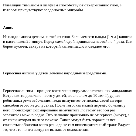
Ингаляции тимьяном и шалфеем способствуют отхаркиванию гноя, в
котором присутствуют вредоносные микробы.
Анис.
Из плодов аниса делаем настой от гноя. Заливаем эти плоды (1 ч.л.) кипятка
и настаиваем 25 минут. Перед самой едой принимаем настой по 4 раза. Или
берем кусочек сахара на который капаем масло и съедаем его.
Герпесная ангина у детей лечение народными средствами.
Герпесная ангина – процесс воспаления вирусами в глоточных миндалинах.
Встречается довольно часто у детей, в основном до 10 лет. Грудные
ребятишки реже заболевают, ведь иммунитет от молока своей матери
способен этого не допустить. После того, как малый перенёс болезнь, у
него происходит формирование иммунитета, поэтому второй раз
заразиться можно редко. Это название произошло не от герпеса (вирус), а
от сыпи которая на него похоже. Также могут быть поражены все
слизистые оболочки всего рта и даже сам пищеварительный тракт. Радует
то, что это почти всегда не вызывает осложнения.