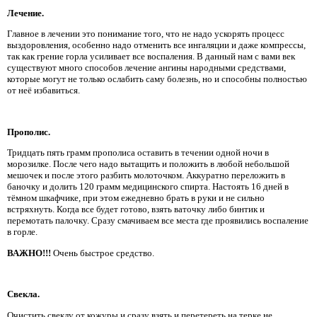
Лечение.
Главное в лечении это понимание того, что не надо ускорять процесс
выздоровления, особенно надо отменить все ингаляции и даже компрессы,
так как грение горла усиливает все воспаления. В данный нам с вами век
существуют много способов лечение ангины народными средствами,
которые могут не только ослабить саму болезнь, но и способны полностью
от неё избавиться.
Прополис.
Тридцать пять грамм прополиса оставить в течении одной ночи в
морозилке. После чего надо вытащить и положить в любой небольшой
мешочек и после этого разбить молоточком. Аккуратно переложить в
баночку и долить 120 грамм медицинского спирта. Настоять 16 дней в
тёмном шкафчике, при этом ежедневно брать в руки и не сильно
встряхнуть. Когда все будет готово, взять ваточку либо бинтик и
перемотать палочку. Сразу смачиваем все места где проявились воспаление
в горле.
ВАЖНО!!!
Очень быстрое средство.
Свекла.
Очистить свеклу от кожуры и сразу взять и перетереть на терке не