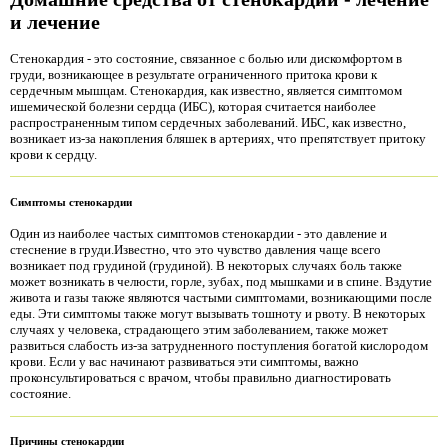
и лечение
Стенокардия - это состояние, связанное с болью или дискомфортом в
груди, возникающее в результате ограниченного притока крови к
сердечным мышцам. Стенокардия, как известно, является симптомом
ишемической болезни сердца (ИБС), которая считается наиболее
распространенным типом сердечных заболеваний. ИБС, как известно,
возникает из-за накопления бляшек в артериях, что препятствует притоку
крови к сердцу.
Симптомы стенокардии
Один из наиболее частых симптомов стенокардии - это давление и
стеснение в груди.Известно, что это чувство давления чаще всего
возникает под грудиной (грудиной). В некоторых случаях боль также
может возникать в челюсти, горле, зубах, под мышками и в спине. Вздутие
живота и газы также являются частыми симптомами, возникающими после
еды. Эти симптомы также могут вызывать тошноту и рвоту. В некоторых
случаях у человека, страдающего этим заболеванием, также может
развиться слабость из-за затрудненного поступления богатой кислородом
крови. Если у вас начинают развиваться эти симптомы, важно
проконсультироваться с врачом, чтобы правильно диагностировать
состояние.
Причины стенокардии