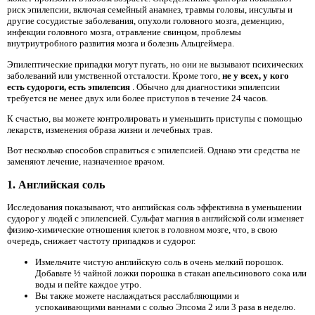
риск эпилепсии, включая семейный анамнез, травмы головы, инсульты и
другие сосудистые заболевания, опухоли головного мозга, деменцию,
инфекции головного мозга, отравление свинцом, проблемы
внутриутробного развития мозга и болезнь Альцгеймера.
Эпилептические припадки могут пугать, но они не вызывают психических
заболеваний или умственной отсталости. Кроме того,
не у всех, у кого
есть судороги, есть эпилепсия
. Обычно для диагностики эпилепсии
требуется не менее двух или более приступов в течение 24 часов.
К счастью, вы можете контролировать и уменьшить приступы с помощью
лекарств, изменения образа жизни и лечебных трав.
Вот несколько способов справиться с эпилепсией. Однако эти средства не
заменяют лечение, назначенное врачом.
1. Английская соль
Исследования показывают, что английская соль эффективна в уменьшении
судорог у людей с эпилепсией. Сульфат магния в английской соли изменяет
физико-химические отношения клеток в головном мозге, что, в свою
очередь, снижает частоту припадков и судорог.
Измельчите чистую английскую соль в очень мелкий порошок.
Добавьте ½ чайной ложки порошка в стакан апельсинового сока или
воды и пейте каждое утро.
Вы также можете наслаждаться расслабляющими и
успокаивающими ваннами с солью Эпсома 2 или 3 раза в неделю.