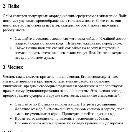
2. Лайм
Лайм является популярным аюрведическим средством от эпилепсии. Лайм
помогает улучшить кровообращение в головном мозге. Более того, они
помогают нормализовать избыток кальция, который может нарушить
работу мозга.
Смешайте 2 столовые ложки свежего сока лайма и ½ чайной ложки
пищевой соды в стакане воды. Пейте его ежедневно перед сном.
Также можно нанести свежий сок лайма на голову и тщательно
помассировать в течение нескольких минут. Делайте это ежедневно
перед принятием душа.
3. Чеснок
Чеснок также полезен при лечении эпилепсии. Его антиоксидантные,
спазмолитические и противовоспалительные свойства помогают
уничтожить вредные свободные радикалы в организме и способствуют
правильному функционированию нервной системы. Это, в свою очередь,
предотвращает судороги и другие симптомы, связанные с эпилепсией.
Смешайте по ½ стакана молока и воды. Нагрейте до кипения.
Добавьте от 4 до 5 измельченных зубчиков чеснока и варите, пока
смесь не уменьшится вдвое. Процедите и пейте один раз в день.
Кроме того, ежедневно принимайте чесночные добавки.
Проконсультируйтесь с врачом по поводу правильной дозировки.