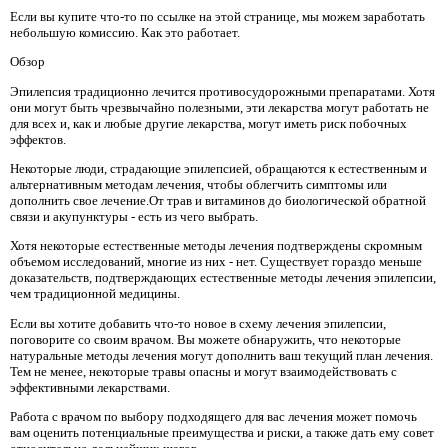
Если вы купите что-то по ссылке на этой странице, мы можем заработать
небольшую комиссию. Как это работает.
Обзор
Эпилепсия традиционно лечится противосудорожными препаратами. Хотя
они могут быть чрезвычайно полезными, эти лекарства могут работать не
для всех и, как и любые другие лекарства, могут иметь риск побочных
эффектов.
Некоторые люди, страдающие эпилепсией, обращаются к естественным и
альтернативным методам лечения, чтобы облегчить симптомы или
дополнить свое лечение.От трав и витаминов до биологической обратной
связи и акупунктуры - есть из чего выбрать.
Хотя некоторые естественные методы лечения подтверждены скромным
объемом исследований, многие из них - нет. Существует гораздо меньше
доказательств, подтверждающих естественные методы лечения эпилепсии,
чем традиционной медицины.
Если вы хотите добавить что-то новое в схему лечения эпилепсии,
поговорите со своим врачом. Вы можете обнаружить, что некоторые
натуральные методы лечения могут дополнить ваш текущий план лечения.
Тем не менее, некоторые травы опасны и могут взаимодействовать с
эффективными лекарствами.
Работа с врачом по выбору подходящего для вас лечения может помочь
вам оценить потенциальные преимущества и риски, а также дать ему совет