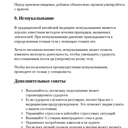
Перед приемом пищевых добавок обязательно проконсультируйтесь
с врачом.
9. Иглоукалывание
В традиционной китайской медицине иглоукалывание является
хорошо известным методом лечения припадков, вызванных
эпилепсией. При иглоукалывании давление прикладывается к
определенным точкам тела с помощью тонких игл.
Хотя ее механизм неизвестен, иглоукалывание может помочь
изменить мозговую деятельность, чтобы уменьшить судороги,
восстанавливая поток ци (энергии) по всему телу.
Чтобы воспользоваться преимуществами иглоукалывания,
проводите ее только у специалиста.
Дополнительные советы
Высыпайтесь, поскольку недосыпание может
спровоцировать судороги.
Если судороги случаются регулярно, носите браслет с
медицинским предупреждением. Это поможет людям узнать
о вашем состоянии.
Управляйте стрессом и избегайте стрессовых ситуаций.
Выпивайте ½ стакана виноградного сока в день.
Ограничьте потребление алкоголя и не курите.
Поскольку низкий уровень кальция и магния может вызвать