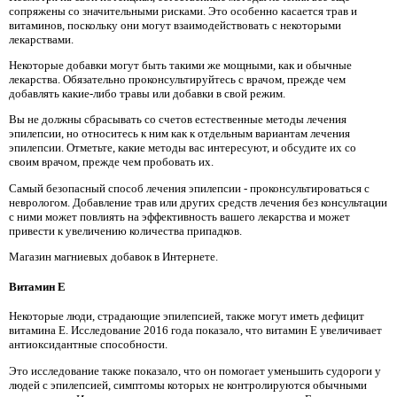
сопряжены со значительными рисками. Это особенно касается трав и
витаминов, поскольку они могут взаимодействовать с некоторыми
лекарствами.
Некоторые добавки могут быть такими же мощными, как и обычные
лекарства. Обязательно проконсультируйтесь с врачом, прежде чем
добавлять какие-либо травы или добавки в свой режим.
Вы не должны сбрасывать со счетов естественные методы лечения
эпилепсии, но относитесь к ним как к отдельным вариантам лечения
эпилепсии. Отметьте, какие методы вас интересуют, и обсудите их со
своим врачом, прежде чем пробовать их.
Самый безопасный способ лечения эпилепсии - проконсультироваться с
неврологом. Добавление трав или других средств лечения без консультации
с ними может повлиять на эффективность вашего лекарства и может
привести к увеличению количества припадков.
Магазин магниевых добавок в Интернете.
Витамин E
Некоторые люди, страдающие эпилепсией, также могут иметь дефицит
витамина E. Исследование 2016 года показало, что витамин E увеличивает
антиоксидантные способности.
Это исследование также показало, что он помогает уменьшить судороги у
людей с эпилепсией, симптомы которых не контролируются обычными