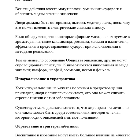
Все эти действия вместе могут помочь уменьшить судороги и
облегчить людям лечение эпилепсии.
Люди должны быть осторожны, пытаясь медитировать, поскольку
это может изменить электрические сигналы в мозгу.
Было обнаружено, что некоторые эфирные масла, используемые в
ароматерапии, такие как лаванда, ромашка, жасмин и иланг-иланг,
эффективны в предотвращении судорог при использовании с
методами релаксации.
Тем не менее, по сообщению Общества эпилепсии, другие могут
спровоцировать приступы. К ним относятся шипованная лаванда,
эвкалипт, камфора, шалфей, розмарин, иссоп и фенхель.
Иглоукалывание и хиропрактика
Хотя иглоукалывание не кажется полезным в предотвращении
припадков, люди с эпилепсией считают, что оно может снизить
стресс от жизни с этим заболеванием.
Существует мало доказательств того, что хиропрактика лечит, но
она также может быть среди естественных методов лечения,
которые люди с эпилепсией считают полезными.
Образование и триггеры избегания
Воспитание и избегание могут иметь большое влияние на качество