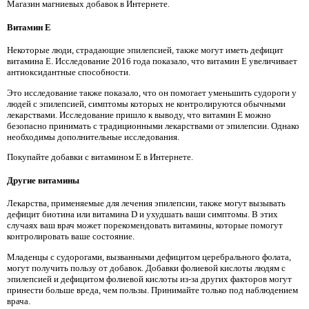
Магазин магниевых добавок в Интернете.
Витамин E
Некоторые люди, страдающие эпилепсией, также могут иметь дефицит
витамина E. Исследование 2016 года показало, что витамин E увеличивает
антиоксидантные способности.
Это исследование также показало, что он помогает уменьшить судороги у
людей с эпилепсией, симптомы которых не контролируются обычными
лекарствами. Исследование пришло к выводу, что витамин Е можно
безопасно принимать с традиционными лекарствами от эпилепсии. Однако
необходимы дополнительные исследования.
Покупайте добавки с витамином Е в Интернете.
Другие витамины
Лекарства, применяемые для лечения эпилепсии, также могут вызывать
дефицит биотина или витамина D и ухудшать ваши симптомы. В этих
случаях ваш врач может порекомендовать витамины, которые помогут
контролировать ваше состояние.
Младенцы с судорогами, вызванными дефицитом церебрального фолата,
могут получить пользу от добавок. Добавки фолиевой кислоты людям с
эпилепсией и дефицитом фолиевой кислоты из-за других факторов могут
принести больше вреда, чем пользы. Принимайте только под наблюдением
врача.