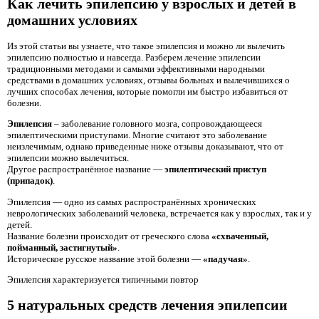
Как лечить эпилепсию у взрослых и детей в
домашних условиях
Из этой статьи вы узнаете, что такое эпилепсия и можно ли вылечить
эпилепсию полностью и навсегда. Разберем лечение эпилепсии
традиционными методами и самыми эффективными народными
средствами в домашних условиях, отзывы больных и вылечившихся о
лучших способах лечения, которые помогли им быстро избавиться от
болезни.
Эпилепсия
– заболевание головного мозга, сопровождающееся
эпилептическими приступами. Многие считают это заболевание
неизлечимым, однако приведенные ниже отзывы доказывают, что от
эпилепсии можно вылечиться.
Другое распространённое название —
эпилептический приступ
(припадок)
.
Эпилепсия — одно из самых распространённых хронических
неврологических заболеваний человека, встречается как у взрослых, так и у
детей.
Название болезни происходит от греческого слова
«схваченный,
пойманный, застигнутый»
.
Историческое русское название этой болезни —
«падучая»
.
Эпилепсия характеризуется типичными повтор
5 натуральных средств лечения эпилепсии