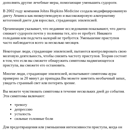
дополнять другие лечебные меры, помогающие уменьшить судороги.
В 2002 году компания Johns Hopkins Medicine создала модифицированную
диету Аткинса как низкоуглеводную и высокожировую альтернативу
кетогенной диете для взрослых, страдающих эпилепсией.
Организация указывает, что недавние исследования показывают, что диета
снижает судороги почти у половины тех, кто ее пробует. Никакого
голодания или подсчета калорий не требуется. Уменьшение приступов
часто наблюдается всего за несколько месяцев.
Некоторые люди, страдающие эпилепсией, пытаются контролировать свою
мозговую деятельность, чтобы снизить частоту приступов. Теория состоит
в том, что если вы сможете обнаружить симптомы надвигающегося
приступа, вы сможете его остановить.
Многие люди, страдающие эпилепсией, испытывают симптомы ауры
примерно за 20 минут до припадка.Вы можете заметить необычный запах,
увидеть странный свет или потерять зрение.
Вы можете чувствовать симптомы в течение нескольких дней до события.
Эти симптомы включают:
тревогу
депрессию
усталость
сильные головные боли
Для предотвращения или уменьшения интенсивности приступа, когда он