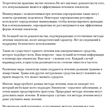
Теоретически практика звучит неплохо.Но нет научных доказательств того,
что иглоукалывание является эффективным лечением эпилепсии.
Манипуляции с позвоночником при лечении хиропрактики также могут
помочь организму исцелиться. Некоторые хиропрактики регулярно
используют определенные манипуляции, чтобы контролировать припадки.
Как и иглоукалывание, хиропрактика не рассматривается как эффективная
форма лечения эпилепсии.
По большей части доказательства, подтверждающие естественные методы
лечения эпилепсии, носят анекдотический характер. Нет исследований в
поддержку безопасного использования.
Также не существует единого лечения или альтернативного средства,
которое подойдет всем. Ваш невролог - ваш лучший источник информации
и помощи при эпилепсии. Ваш мозг - сложная сеть. Каждый случай
индивидуален, и приступы различаются по степени тяжести и частоте.
Различные виды эпилепсии также поддаются лечению разными травами и
лекарствами. Травы или другие натуральные средства могут повлиять на
прием лекарств, что может вызвать судороги.
Многие люди пробуют разные методы лечения, пока не находят тот,
который им больше всего подходит.Эпилепсия - серьезное заболевание, и
очень важно предотвратить приступы. Природные методы лечения могут
дополнить ваше лечение. В некоторых случаях эти методы лечения могут
даже улучшить ваше лечение.
Несмотря на свой потенциал, естественные методы лечения все еще