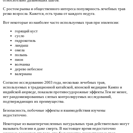
относительно дальнейших шагов.
С ростом рынка и общественного интереса популярность лечебных трав
резко возросла. Кажется, есть трава от каждого недуга.
Вот некоторые из наиболее часто используемых трав при эпилепсии:
горящий куст
сусло
гидрокотиль
ландыш
омела
полынь
пион
волчанка
дерево небесное
валериана
Согласно исследованию 2003 года, несколько лечебных трав,
используемых в традиционной китайской, японской медицине Кампо и
индийской аюрведе, показали противосудорожные эффекты.Тем не менее,
нет рандомизированных слепых контролируемых исследований,
подтверждающих их преимущества.
Безопасность, побочные эффекты и взаимодействия изучены
недостаточно.
Некоторые из вышеперечисленных натуральных трав действительно могут
вызывать болезни и даже смерть. В настоящее время недостаточно