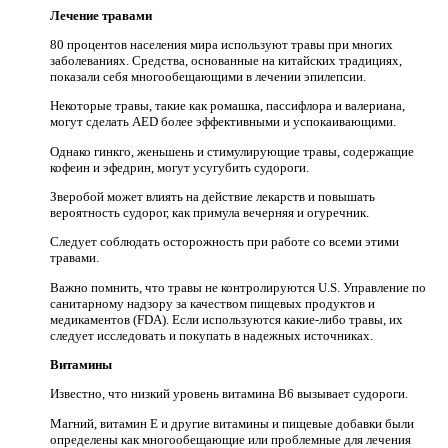
Лечение травами
80 процентов населения мира используют травы при многих
заболеваниях. Средства, основанные на китайских традициях,
показали себя многообещающими в лечении эпилепсии.
Некоторые травы, такие как ромашка, пассифлора и валериана,
могут сделать AED более эффективными и успокаивающими.
Однако гинкго, женьшень и стимулирующие травы, содержащие
кофеин и эфедрин, могут усугубить судороги.
Зверобой может влиять на действие лекарств и повышать
вероятность судорог, как примула вечерняя и огуречник.
Следует соблюдать осторожность при работе со всеми этими
травами.
Важно помнить, что травы не контролируются U.S. Управление по
санитарному надзору за качеством пищевых продуктов и
медикаментов (FDA). Если используются какие-либо травы, их
следует исследовать и покупать в надежных источниках.
Витамины
Известно, что низкий уровень витамина B6 вызывает судороги.
Магний, витамин Е и другие витамины и пищевые добавки были
определены как многообещающие или проблемные для лечения