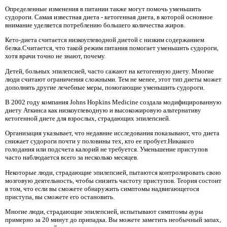
Определенные изменения в питании также могут помочь уменьшить
судороги. Самая известная диета - кетогенная диета, в которой основное
внимание уделяется потреблению большего количества жиров.
Кето-диета считается низкоуглеводной диетой с низким содержанием
белка.Считается, что такой режим питания помогает уменьшить судороги,
хотя врачи точно не знают, почему.
Детей, больных эпилепсией, часто сажают на кетогенную диету. Многие
люди считают ограничения сложными. Тем не менее, этот тип диеты может
дополнять другие лечебные меры, помогающие уменьшить судороги.
В 2002 году компания Johns Hopkins Medicine создала модифицированную
диету Аткинса как низкоуглеводную и высокожировую альтернативу
кетогенной диете для взрослых, страдающих эпилепсией.
Организация указывает, что недавние исследования показывают, что диета
снижает судороги почти у половины тех, кто ее пробует.Никакого
голодания или подсчета калорий не требуется. Уменьшение приступов
часто наблюдается всего за несколько месяцев.
Некоторые люди, страдающие эпилепсией, пытаются контролировать свою
мозговую деятельность, чтобы снизить частоту приступов. Теория состоит
в том, что если вы сможете обнаружить симптомы надвигающегося
приступа, вы сможете его остановить.
Многие люди, страдающие эпилепсией, испытывают симптомы ауры
примерно за 20 минут до припадка. Вы можете заметить необычный запах,