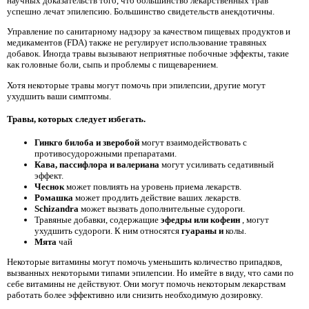
научных доказательств того, что большинство лекарственных трав
успешно лечат эпилепсию. Большинство свидетельств анекдотичны.
Управление по санитарному надзору за качеством пищевых продуктов и
медикаментов (FDA) также не регулирует использование травяных
добавок. Иногда травы вызывают неприятные побочные эффекты, такие
как головные боли, сыпь и проблемы с пищеварением.
Хотя некоторые травы могут помочь при эпилепсии, другие могут
ухудшить ваши симптомы.
Травы, которых следует избегать.
Гинкго билоба и зверобой
могут взаимодействовать с
противосудорожными препаратами.
Кава, пассифлора и валериана
могут усиливать седативный
эффект.
Чеснок
может повлиять на уровень приема лекарств.
Ромашка
может продлить действие ваших лекарств.
Schizandra
может вызвать дополнительные судороги.
Травяные добавки, содержащие
эфедры или кофеин
, могут
ухудшить судороги. К ним относятся
гуараны и
колы.
Мята
чай
Некоторые витамины могут помочь уменьшить количество припадков,
вызванных некоторыми типами эпилепсии. Но имейте в виду, что сами по
себе витамины не действуют. Они могут помочь некоторым лекарствам
работать более эффективно или снизить необходимую дозировку.