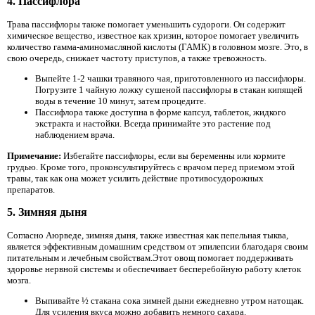
4. Пассифлора
Трава пассифлоры также помогает уменьшить судороги. Он содержит
химическое вещество, известное как хризин, которое помогает увеличить
количество гамма-аминомасляной кислоты (ГАМК) в головном мозге. Это, в
свою очередь, снижает частоту приступов, а также тревожность.
Выпейте 1-2 чашки травяного чая, приготовленного из пассифлоры.
Погрузите 1 чайную ложку сушеной пассифлоры в стакан кипящей
воды в течение 10 минут, затем процедите.
Пассифлора также доступна в форме капсул, таблеток, жидкого
экстракта и настойки. Всегда принимайте это растение под
наблюдением врача.
Примечание:
Избегайте пассифлоры, если вы беременны или кормите
грудью. Кроме того, проконсультируйтесь с врачом перед приемом этой
травы, так как она может усилить действие противосудорожных
препаратов.
5. Зимняя дыня
Согласно Аюрведе, зимняя дыня, также известная как пепельная тыква,
является эффективным домашним средством от эпилепсии благодаря своим
питательным и лечебным свойствам.Этот овощ помогает поддерживать
здоровье нервной системы и обеспечивает бесперебойную работу клеток
мозга.
Выпивайте ½ стакана сока зимней дыни ежедневно утром натощак.
Для усиления вкуса можно добавить немного сахара.