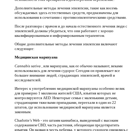
Дополнительные методы лечения эпилепсии, такие как восемь
обсуждаемых здесь естественных средств, предназначены для
использования в сочетании с противоэпилептическими средствами.
После разговора с врачом и до начала естественного лечения люди с
эпилепсией должны убедиться, что они работают с хорошо
квалифицированным и информированным терапевтом.
Общие дополнительные методы лечения эпилепсии включают
следующее:
Медицинская марихуана
Cannabis sativa
, или марихуана, как ее обычно называют, веками
использовалась для лечения судорог. Сегодня он привлекает все
большее внимание людей, страдающих эпилепсией, врачей и
исследователей.
Интерес к употреблению медицинской марихуаны особенно велик
для примерно 1 миллиона жителей США, изъятия которых не
контролируются AED. Некоторые семьи с маленькими детьми,
страдающими тяжелыми припадками, переехали в один из 22
штатов, где использование медицинской марихуаны является
законным.
Charlotte’s Web - это штамм каннабиса, выведенный с высоким
содержанием CBD, часть растения, обещающая предотвратить
изъятия. Он назван в честь ребенка, у которого судороги снизились с