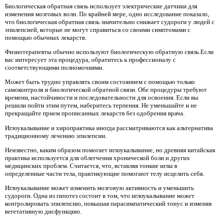
Биологическая обратная связь использует электрические датчики для
изменения мозговых волн. По крайней мере, одно исследование показало,
что биологическая обратная связь значительно снижает судороги у людей с
эпилепсией, которые не могут справиться со своими симптомами с
помощью обычных лекарств.
Физиотерапевты обычно используют биологическую обратную связь.Если
вас интересует эта процедура, обратитесь к профессионалу с
соответствующими полномочиями.
Может быть трудно управлять своим состоянием с помощью только
самоконтроля и биологической обратной связи. Обе процедуры требуют
времени, настойчивости и последовательности для освоения. Если вы
решили пойти этим путем, наберитесь терпения. Не уменьшайте и не
прекращайте прием прописанных лекарств без одобрения врача.
Иглоукалывание и хиропрактика иногда рассматриваются как альтернатива
традиционному лечению эпилепсии.
Неизвестно, каким образом помогает иглоукалывание, но древняя китайская
практика используется для облегчения хронической боли и других
медицинских проблем. Считается, что, вставляя тонкие иглы в
определенные части тела, практикующие помогают телу исцелить себя.
Иглоукалывание может изменить мозговую активность и уменьшить
судороги. Одна из гипотез состоит в том, что иглоукалывание может
контролировать эпилепсию, повышая парасимпатический тонус и изменяя
вегетативную дисфункцию.