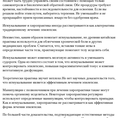
Может быть трудно управлять своим состоянием с помощью только
самоконтроля и биологической обратной связи. Обе процедуры требуют
времени, настойчивости и последовательности для освоения. Если вы
решили пойти этим путем, наберитесь терпения. Не уменьшайте и не
прекращайте прием прописанных лекарств без одобрения врача.
Иглоукалывание и хиропрактика иногда рассматриваются как альтернатива
традиционному лечению эпилепсии.
Неизвестно, каким образом помогает иглоукалывание, но древняя китайская
практика используется для облегчения хронической боли и других
медицинских проблем. Считается, что, вставляя тонкие иглы в
определенные части тела, практикующие помогают телу исцелить себя.
Иглоукалывание может изменить мозговую активность и уменьшить
судороги. Одна из гипотез состоит в том, что иглоукалывание может
контролировать эпилепсию, повышая парасимпатический тонус и изменяя
вегетативную дисфункцию.
Теоретически практика звучит неплохо.Но нет научных доказательств того,
что иглоукалывание является эффективным лечением эпилепсии.
Манипуляции с позвоночником при лечении хиропрактики также могут
помочь организму исцелиться. Некоторые хиропрактики регулярно
используют определенные манипуляции, чтобы контролировать припадки.
Как и иглоукалывание, хиропрактика не рассматривается как эффективная
форма лечения эпилепсии.
По большей части доказательства, подтверждающие естественные методы