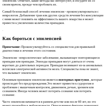
эпилепсии. Отметьте, какие методы вас интересуют, и обсудите их со
своим врачом, прежде чем пробовать их.
Самый безопасный способ лечения эпилепсии - проконсультироваться с
неврологом. Добавление трав или других средств лечения без консультации
с ними может повлиять на эффективность вашего лекарства и может
привести к увеличению количества припадков.
.
Как бороться с эпилепсией
Примечание:
Проконсультируйтесь со специалистом для правильной
диагностики и лечения этого состояния.
Эпилепсия - неврологическое заболевание, вызывающее повторяющиеся
припадки или припадки. Эпизоды припадков могут длиться от очень
коротких до длительных периодов. Припадки возникают из-за аномальных
всплесков электрической активности мозга. Специалисты пока не знают,
что вызывает эпилепсию.
Основным признаком эпилепсии является
повторных приступов
, которые
происходят без предупреждения.Это может привести к судорогам и
проблемам с мышечным контролем, движением, речью, зрением или
сознанием. Иногда человек может потерять сознание или потерять
сознание.
Часто эпилепсия начинается в раннем детстве или после 60 лет, но это
может произойти в любом возрасте. Определенные факторы повышают