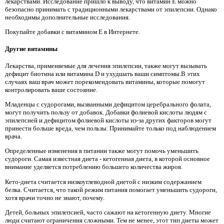
лекарствами. Исследование пришло к выводу, что витамин Е можно
безопасно принимать с традиционными лекарствами от эпилепсии. Однако
необходимы дополнительные исследования.
Покупайте добавки с витамином Е в Интернете.
Другие витамины
Лекарства, применяемые для лечения эпилепсии, также могут вызывать
дефицит биотина или витамина D и ухудшать ваши симптомы.В этих
случаях ваш врач может порекомендовать витамины, которые помогут
контролировать ваше состояние.
Младенцы с судорогами, вызванными дефицитом церебрального фолата,
могут получить пользу от добавок. Добавки фолиевой кислоты людям с
эпилепсией и дефицитом фолиевой кислоты из-за других факторов могут
принести больше вреда, чем пользы. Принимайте только под наблюдением
врача.
Определенные изменения в питании также могут помочь уменьшить
судороги. Самая известная диета - кетогенная диета, в которой основное
внимание уделяется потреблению большего количества жиров.
Кето-диета считается низкоуглеводной диетой с низким содержанием
белка. Считается, что такой режим питания помогает уменьшить судороги,
хотя врачи точно не знают, почему.
Детей, больных эпилепсией, часто сажают на кетогенную диету. Многие
люди считают ограничения сложными. Тем не менее, этот тип диеты может