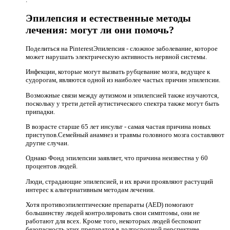
Эпилепсия и естественные методы
лечения: могут ли они помочь?
Поделиться на PinterestЭпилепсия - сложное заболевание, которое
может нарушать электрическую активность нервной системы.
Инфекции, которые могут вызвать рубцевание мозга, ведущее к
судорогам, являются одной из наиболее частых причин эпилепсии.
Возможные связи между аутизмом и эпилепсией также изучаются,
поскольку у трети детей аутистического спектра также могут быть
припадки.
В возрасте старше 65 лет инсульт - самая частая причина новых
приступов.Семейный анамнез и травмы головного мозга составляют
другие случаи.
Однако Фонд эпилепсии заявляет, что причина неизвестна у 60
процентов людей.
Люди, страдающие эпилепсией, и их врачи проявляют растущий
интерес к альтернативным методам лечения.
Хотя противоэпилептические препараты (AED) помогают
большинству людей контролировать свои симптомы, они не
работают для всех. Кроме того, некоторых людей беспокоит
безопасность этих препаратов в долгосрочной перспективе.