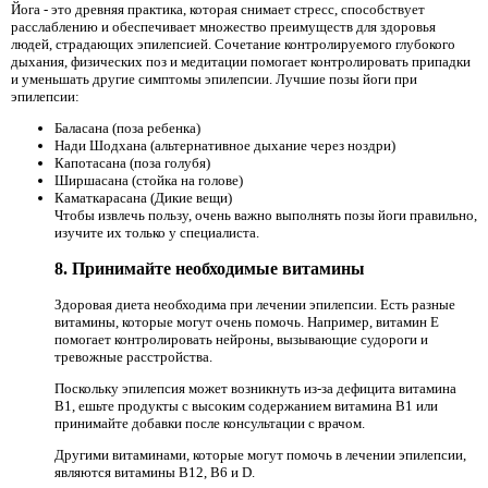
Йога - это древняя практика, которая снимает стресс, способствует
расслаблению и обеспечивает множество преимуществ для здоровья
людей, страдающих эпилепсией. Сочетание контролируемого глубокого
дыхания, физических поз и медитации помогает контролировать припадки
и уменьшать другие симптомы эпилепсии. Лучшие позы йоги при
эпилепсии:
Баласана (поза ребенка)
Нади Шодхана (альтернативное дыхание через ноздри)
Капотасана (поза голубя)
Ширшасана (стойка на голове)
Каматкарасана (Дикие вещи)
Чтобы извлечь пользу, очень важно выполнять позы йоги правильно,
изучите их только у специалиста.
8. Принимайте необходимые витамины
Здоровая диета необходима при лечении эпилепсии. Есть разные
витамины, которые могут очень помочь. Например, витамин Е
помогает контролировать нейроны, вызывающие судороги и
тревожные расстройства.
Поскольку эпилепсия может возникнуть из-за дефицита витамина
B1, ешьте продукты с высоким содержанием витамина B1 или
принимайте добавки после консультации с врачом.
Другими витаминами, которые могут помочь в лечении эпилепсии,
являются витамины B12, B6 и D.