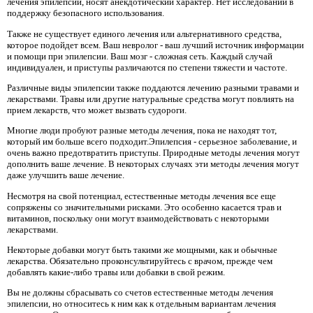
лечения эпилепсии, носят анекдотический характер. Нет исследований в
поддержку безопасного использования.
Также не существует единого лечения или альтернативного средства,
которое подойдет всем. Ваш невролог - ваш лучший источник информации
и помощи при эпилепсии. Ваш мозг - сложная сеть. Каждый случай
индивидуален, и приступы различаются по степени тяжести и частоте.
Различные виды эпилепсии также поддаются лечению разными травами и
лекарствами. Травы или другие натуральные средства могут повлиять на
прием лекарств, что может вызвать судороги.
Многие люди пробуют разные методы лечения, пока не находят тот,
который им больше всего подходит.Эпилепсия - серьезное заболевание, и
очень важно предотвратить приступы. Природные методы лечения могут
дополнить ваше лечение. В некоторых случаях эти методы лечения могут
даже улучшить ваше лечение.
Несмотря на свой потенциал, естественные методы лечения все еще
сопряжены со значительными рисками. Это особенно касается трав и
витаминов, поскольку они могут взаимодействовать с некоторыми
лекарствами.
Некоторые добавки могут быть такими же мощными, как и обычные
лекарства. Обязательно проконсультируйтесь с врачом, прежде чем
добавлять какие-либо травы или добавки в свой режим.
Вы не должны сбрасывать со счетов естественные методы лечения
эпилепсии, но относитесь к ним как к отдельным вариантам лечения