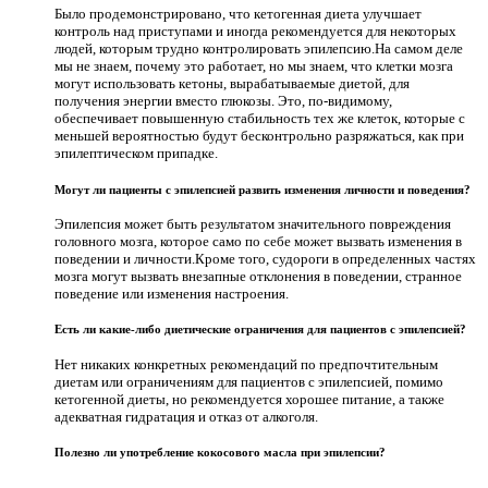
Было продемонстрировано, что кетогенная диета улучшает
контроль над приступами и иногда рекомендуется для некоторых
людей, которым трудно контролировать эпилепсию.На самом деле
мы не знаем, почему это работает, но мы знаем, что клетки мозга
могут использовать кетоны, вырабатываемые диетой, для
получения энергии вместо глюкозы. Это, по-видимому,
обеспечивает повышенную стабильность тех же клеток, которые с
меньшей вероятностью будут бесконтрольно разряжаться, как при
эпилептическом припадке.
Могут ли пациенты с эпилепсией развить изменения личности и поведения?
Эпилепсия может быть результатом значительного повреждения
головного мозга, которое само по себе может вызвать изменения в
поведении и личности.Кроме того, судороги в определенных частях
мозга могут вызвать внезапные отклонения в поведении, странное
поведение или изменения настроения.
Есть ли какие-либо диетические ограничения для пациентов с эпилепсией?
Нет никаких конкретных рекомендаций по предпочтительным
диетам или ограничениям для пациентов с эпилепсией, помимо
кетогенной диеты, но рекомендуется хорошее питание, а также
адекватная гидратация и отказ от алкоголя.
Полезно ли употребление кокосового масла при эпилепсии?
.