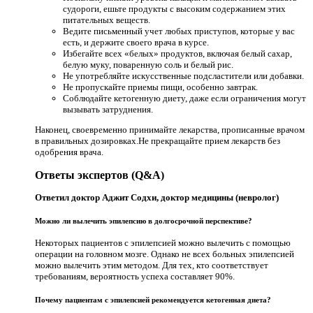
судороги, ешьте продукты с высоким содержанием этих
питательных веществ.
Ведите письменный учет любых приступов, которые у вас
есть, и держите своего врача в курсе.
Избегайте всех «белых» продуктов, включая белый сахар,
белую муку, поваренную соль и белый рис.
Не употребляйте искусственные подсластители или добавки.
Не пропускайте приемы пищи, особенно завтрак.
Соблюдайте кетогенную диету, даже если ограничения могут
вызывать затруднения.
Наконец, своевременно принимайте лекарства, прописанные врачом
в правильных дозировках.Не прекращайте прием лекарств без
одобрения врача.
Ответы экспертов (Q&A)
Ответил доктор Аджит Содхи, доктор медицины (невролог)
Можно ли вылечить эпилепсию в долгосрочной перспективе?
Некоторых пациентов с эпилепсией можно вылечить с помощью
операции на головном мозге. Однако не всех больных эпилепсией
можно вылечить этим методом. Для тех, кто соответствует
требованиям, вероятность успеха составляет 90%.
Почему пациентам с эпилепсией рекомендуется кетогенная диета?