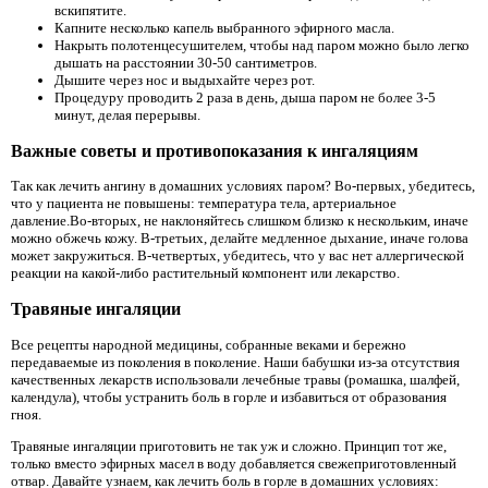
вскипятите.
Капните несколько капель выбранного эфирного масла.
Накрыть полотенцесушителем, чтобы над паром можно было легко
дышать на расстоянии 30-50 сантиметров.
Дышите через нос и выдыхайте через рот.
Процедуру проводить 2 раза в день, дыша паром не более 3-5
минут, делая перерывы.
Важные советы и противопоказания к ингаляциям
Так как лечить ангину в домашних условиях паром? Во-первых, убедитесь,
что у пациента не повышены: температура тела, артериальное
давление.Во-вторых, не наклоняйтесь слишком близко к нескольким, иначе
можно обжечь кожу. В-третьих, делайте медленное дыхание, иначе голова
может закружиться. В-четвертых, убедитесь, что у вас нет аллергической
реакции на какой-либо растительный компонент или лекарство.
Травяные ингаляции
Все рецепты народной медицины, собранные веками и бережно
передаваемые из поколения в поколение. Наши бабушки из-за отсутствия
качественных лекарств использовали лечебные травы (ромашка, шалфей,
календула), чтобы устранить боль в горле и избавиться от образования
гноя.
Травяные ингаляции приготовить не так уж и сложно. Принцип тот же,
только вместо эфирных масел в воду добавляется свежеприготовленный
отвар. Давайте узнаем, как лечить боль в горле в домашних условиях: