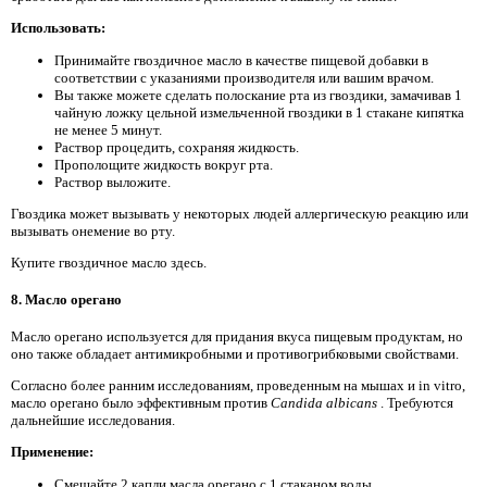
Использовать:
Принимайте гвоздичное масло в качестве пищевой добавки в
соответствии с указаниями производителя или вашим врачом.
Вы также можете сделать полоскание рта из гвоздики, замачивав 1
чайную ложку цельной измельченной гвоздики в 1 стакане кипятка
не менее 5 минут.
Раствор процедить, сохраняя жидкость.
Прополощите жидкость вокруг рта.
Раствор выложите.
Гвоздика может вызывать у некоторых людей аллергическую реакцию или
вызывать онемение во рту.
Купите гвоздичное масло здесь.
8. Масло орегано
Масло орегано используется для придания вкуса пищевым продуктам, но
оно также обладает антимикробными и противогрибковыми свойствами.
Согласно более ранним исследованиям, проведенным на мышах и in vitro,
масло орегано было эффективным против
Candida albicans
. Требуются
дальнейшие исследования.
Применение:
Смешайте 2 капли масла орегано с 1 стаканом воды.