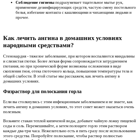
Соблюдение гигиены
подразумевает тщательное мытье рук,
применение дезинфицирующих средств, частую смену постельного
белья, избегание контакта с кашляющими и чихающими людьми и
прочее.
Как лечить ангина в домашних условиях
народными средствами?
Стенокардия - тяжелое заболевание, при котором воспаляются миндалины
и слизистая глотки. Более легкая форма сопровождается затруднением
глотания, но при хронической форме возможны осложнения в виде
скопления гноя, отека глоточного кольца, повышения температуры тела и
общей слабости. В этой статье мы расскажем, как лечить ангину в
домашних условиях.
Физраствор для полоскания горла
Если вы столкнулись с этим инфекционным заболеванием и не знаете, как
лечить ангину в домашних условиях, то этот совет может оказаться очень
полезным.
Возьмите стакан теплой кипяченой воды, добавьте чайную ложку пищевой
соды и соль. Перемешивайте, а затем полощите горло этим раствором
каждые два-три часа. Нежелательно есть и пить сразу после использования
этого средства. Попробуйте полоскание, чтобы раствор полностью