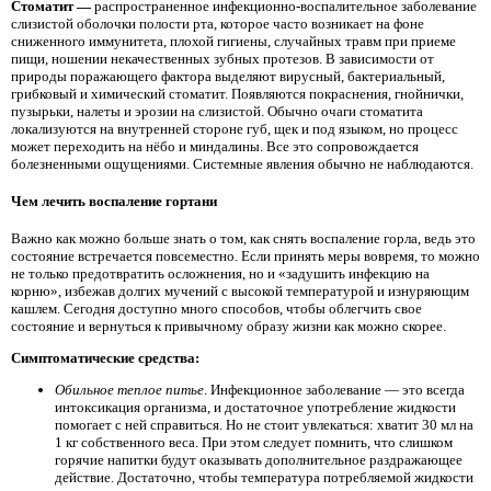
Стоматит —
распространенное инфекционно-воспалительное заболевание
слизистой оболочки полости рта, которое часто возникает на фоне
сниженного иммунитета, плохой гигиены, случайных травм при приеме
пищи, ношении некачественных зубных протезов. В зависимости от
природы поражающего фактора выделяют вирусный, бактериальный,
грибковый и химический стоматит. Появляются покраснения, гнойнички,
пузырьки, налеты и эрозии на слизистой. Обычно очаги стоматита
локализуются на внутренней стороне губ, щек и под языком, но процесс
может переходить на нёбо и миндалины. Все это сопровождается
болезненными ощущениями. Системные явления обычно не наблюдаются.
Чем лечить воспаление гортани
Важно как можно больше знать о том, как снять воспаление горла, ведь это
состояние встречается повсеместно. Если принять меры вовремя, то можно
не только предотвратить осложнения, но и «задушить инфекцию на
корню», избежав долгих мучений с высокой температурой и изнуряющим
кашлем. Сегодня доступно много способов, чтобы облегчить свое
состояние и вернуться к привычному образу жизни как можно скорее.
Симптоматические средства:
Обильное теплое питье
. Инфекционное заболевание — это всегда
интоксикация организма, и достаточное употребление жидкости
помогает с ней справиться. Но не стоит увлекаться: хватит 30 мл на
1 кг собственного веса. При этом следует помнить, что слишком
горячие напитки будут оказывать дополнительное раздражающее
действие. Достаточно, чтобы температура потребляемой жидкости