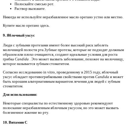
Полоскайте смесью рот.
Раствор выложите.
Никогда не используйте неразбавленное масло орегано устно или местно.
Купите масло орегано здесь.
9. Яблочный уксус
Люди с зубными протезами имеют более высокий риск заболеть
молочницей полости рта.Зубные протезы, которые не подходят должным
образом или плохо очищаются, создают идеальные условия для роста
грибка
Candida
. Это может вызвать заболевание, похожее на молочницу,
которое называется зубным стоматитом.
Согласно исследованию in vitro, проведенному в 2015 году, яблочный
уксус обладает противогрибковыми свойствами против
Candida
и может
быть хорошим альтернативным вариантом лечения для людей с зубным
стоматитом.
Для использования:
Некоторые специалисты по естественному здоровью рекомендуют
полоскание неразбавленным яблочным уксусом, но это может вызвать
болезненное жжение во рту.
10. Витамин C