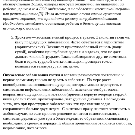
обструктивная форма, которая требует экстренной госпитализации
ребенка, причем не в ЛОР-отделение, а в отделение интенсивной терапии
или реанимационное[3]. Из-за выраженного отека сильно сужается
просвета гортани, что приводит к резкому затруднению дыхания.
Необходимо немедленно доставить ребенка в больницу или вызвать
неотложную помощь.
Трахеит
— воспалительный процесс в трахее. Этиология такая же,
как у предыдущих заболеваний. Часто сочетается с ларингитом
(ларинготрахеит). Возникает приступообразный кашель (чаще
сухой), особенно при глубоких вдохах и выдохах, что не дает
дышать «полной грудью». Также наблюдаются другие симптомы:
боли в горле, грудной клетке и мышцах, пропадает голос,
повышается температура и так далее.
Опухолевые заболевания
глотки и гортани развиваются постепенно и
первое время могут никак не давать о себе знать. По мере роста
новообразования возникают ощущения, которые можно перепутать с
симптомами инфекционных заболеваний: изменение тембра голоса,
неприятные ощущения при глотании (причем в первую очередь твердой
пищи), боли в горле, кровохарканье, затруднение дыхания. Необходимо
знать, что при простудных заболеваниях эти проявления редко
сохраняются больше двух недель. С визитом к врачу не стоит затягивать в
любом случае, но если принято решение лечиться самостоятельно, а
симптомы держатся уже три и более недель, то обратиться к специалисту
необходимо в срочном порядке. К общим проявлениям относится слабость,
недомогание, потеря веса.