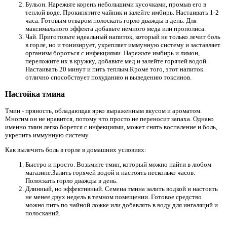
Бульон. Нарежьте корень небольшими кусочками, промыв его в
теплой воде. Прокипятите чайник и залейте имбирь. Настаивать 1-2
часа. Готовым отваром полоскать горло дважды в день. Для
максимального эффекта добавьте немного меда или прополиса.
Чай. Приготовьте идеальный напиток, который не только лечит боль
в горле, но и тонизирует, укрепляет иммунную систему и заставляет
организм бороться с инфекциями. Нарежьте имбирь и лимон,
переложите их в кружку, добавьте мед и залейте горячей водой.
Настаивать 20 минут и пить теплым.Кроме того, этот напиток
отлично способствует похуданию и выведению токсинов.
Настойка тмина
Тмин - пряность, обладающая ярко выраженным вкусом и ароматом.
Многим он не нравится, потому что просто не переносит запаха. Однако
именно тмин легко борется с инфекциями, может снять воспаление и боль,
укрепить иммунную систему.
Как вылечить боль в горле в домашних условиях:
Быстро и просто. Возьмите тмин, который можно найти в любом
магазине.Залить горячей водой и настоять несколько часов.
Полоскать горло дважды в день.
Длинный, но эффективный. Семена тмина залить водкой и настоять
не менее двух недель в темном помещении. Готовое средство
можно пить по чайной ложке или добавлять в воду для ингаляций и
полосканий.