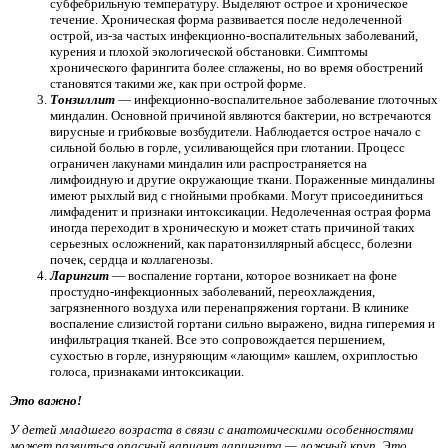
субфебрильную температуру. Выделяют острое и хроническое
течение. Хроническая форма развивается после недолеченной
острой, из-за частых инфекционно-воспалительных заболеваний,
курения и плохой экологической обстановки. Симптомы
хронического фарингита более сглажены, но во время обострений
становятся такими же, как при острой форме.
Тонзиллит
— инфекционно-воспалительное заболевание глоточных
миндалин. Основной причиной являются бактерии, но встречаются
вирусные и грибковые возбудители. Наблюдается острое начало с
сильной болью в горле, усиливающейся при глотании. Процесс
ограничен лакунами миндалин или распространяется на
лимфоидную и другие окружающие ткани. Пораженные миндалины
имеют рыхлый вид с гнойными пробками. Могут присоединиться
лимфаденит и признаки интоксикации. Недолеченная острая форма
иногда переходит в хроническую и может стать причиной таких
серьезных осложнений, как паратонзиллярный абсцесс, болезни
почек, сердца и коллагенозы.
Ларингит
— воспаление гортани, которое возникает на фоне
простудно-инфекционных заболеваний, переохлаждения,
загрязненного воздуха или перенапряжения гортани. В клинике
воспаление слизистой гортани сильно выражено, видна гиперемия и
инфильтрация тканей. Все это сопровождается першением,
сухостью в горле, изнуряющим «лающим» кашлем, охриплостью
голоса, признаками интоксикации.
Это важно!
У детей младшего возраста в связи с анатомическими особенностями
может развиться опасный вариант ларингита — ложный круп. Это