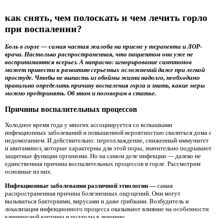
как снять, чем полоскать и чем лечить горло
при воспалении?
Боль в горле — самая частая жалоба на приеме у терапевта и ЛОР-
врача. Настолько распространенная, что пациентом она уже не
воспринимаются всерьез. А напрасно: игнорирование симптомов
может привести к развитию серьезных осложнений даже при легкой
простуде. Чтобы не выпасть из обоймы жизни надолго, необходимо
правильно определить причину воспаления горла и знать, какие меры
можно предпринять. Об этом и поговорим в статье.
Причины воспалительных процессов
Холодное время года у многих ассоциируется со вспышками
инфекционных заболеваний и повышенной вероятностью свалиться дома с
недомоганием. И действительно: переохлаждение, сниженный иммунитет
и авитаминоз, которые характерны для этой поры, значительно подрывают
защитные функции организма. Но на самом деле инфекции — далеко не
единственная причина воспалительных процессов в горле. Рассмотрим
основные из них.
Инфекционные заболевания различной этиологии —
самая
распространенная причина болезненных ощущений. Они могут
вызываться бактериями, вирусами и даже грибками. Возбудитель и
локализация инфекционного процесса оказывают влияние на особенности
клинической картины и подходы к лечению.