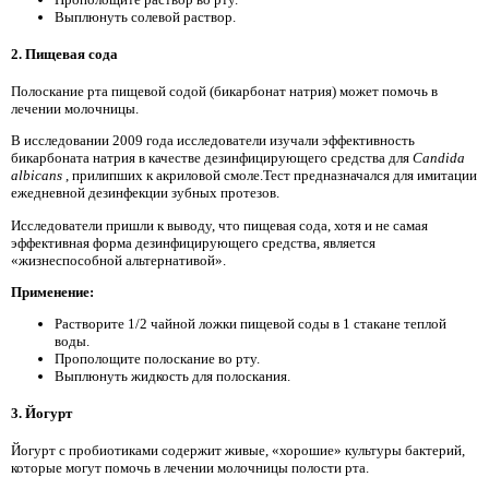
Выплюнуть солевой раствор.
2. Пищевая сода
Полоскание рта пищевой содой (бикарбонат натрия) может помочь в
лечении молочницы.
В исследовании 2009 года исследователи изучали эффективность
бикарбоната натрия в качестве дезинфицирующего средства для
Candida
albicans
, прилипших к акриловой смоле.Тест предназначался для имитации
ежедневной дезинфекции зубных протезов.
Исследователи пришли к выводу, что пищевая сода, хотя и не самая
эффективная форма дезинфицирующего средства, является
«жизнеспособной альтернативой».
Применение:
Растворите 1/2 чайной ложки пищевой соды в 1 стакане теплой
воды.
Прополощите полоскание во рту.
Выплюнуть жидкость для полоскания.
3. Йогурт
Йогурт с пробиотиками содержит живые, «хорошие» культуры бактерий,
которые могут помочь в лечении молочницы полости рта.