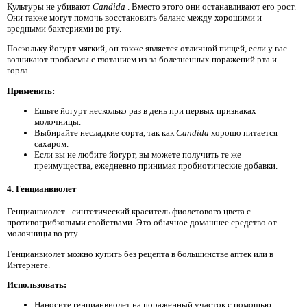
Культуры не убивают
Candida
. Вместо этого они останавливают его рост.
Они также могут помочь восстановить баланс между хорошими и
вредными бактериями во рту.
Поскольку йогурт мягкий, он также является отличной пищей, если у вас
возникают проблемы с глотанием из-за болезненных поражений рта и
горла.
Применить:
Ешьте йогурт несколько раз в день при первых признаках
молочницы.
Выбирайте несладкие сорта, так как
Candida
хорошо питается
сахаром.
Если вы не любите йогурт, вы можете получить те же
преимущества, ежедневно принимая пробиотические добавки.
4. Генцианвиолет
Генцианвиолет - синтетический краситель фиолетового цвета с
противогрибковыми свойствами. Это обычное домашнее средство от
молочницы во рту.
Генцианвиолет можно купить без рецепта в большинстве аптек или в
Интернете.
Использовать:
Наносите генцианвиолет на пораженный участок с помощью