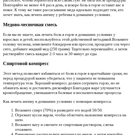
рассосите, чтобы обработать всю слизистую. Не пить после процедуры.
Повторяйте не менее 4-6 раз в день, и вскоре боль в горле оставит вас в
покое. К тому же такое рассасывание меда идеально подходит тем, кто
хочет знать, как лечить ангину у ребенка в домашних условиях.
Медово-чесночная смесь
Если вы не знаете, как лечить боль в горле в домашних условиях у
взрослых и детей, воспользуйтесь этой действенной методикой.Возьмите
головку чеснока, измельчите блендером или прессом, процедите сок через
сито, добавьте жидкий мед (250 грамм). Тщательно перемешайте, а затем
растворяйте смесь каждые 2-3 часа за 30 минут до еды.
Спиртовой компресс
Этот метод позволяет избавиться от боли в горле в кратчайшие сроки, но
перед процедурой важно убедиться, что у пациента не повышена
температура тела. Хороший компресс должен согревать горло, но не
обжигать кожу и доставлять дискомфорт.Благодаря жаре улучшается
кровообращение, уменьшаются болевые и воспалительные процессы.
Как лечить ангину в домашних условиях с помощью компресса:
Возьмите спирт (70%) и разведите его водой 50/50.
Отрежьте кусок марли, чтобы облегчить наложение компресса на
шею.
Возьмите вату и смочите ее спиртовым раствором, слегка
отожмите.
Равномерно распределите материал по марле, а затем накройте