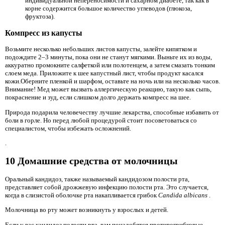
индивидуальной непереносимости и сахарном диабете, так как в
корне содержится большое количество углеводов (глюкоза,
фруктоза).
Компресс из капусты
Возьмите несколько небольших листов капусты, залейте кипятком и
подождите 2–3 минуты, пока они не станут мягкими. Выньте их из воды,
аккуратно промокните салфеткой или полотенцем, а затем смазать тонким
слоем меда. Приложите к шее капустный лист, чтобы продукт касался
кожи.Оберните пленкой и шарфом, оставьте на ночь или на несколько часов.
Внимание! Мед может вызвать аллергическую реакцию, такую ​​как сыпь,
покраснение и зуд, если слишком долго держать компресс на шее.
Природа подарила человечеству лучшие лекарства, способные избавить от
боли в горле. Но перед любой процедурой стоит посоветоваться со
специалистом, чтобы избежать осложнений.
.
10 Домашние средства от молочницы
Оральный кандидоз, также называемый кандидозом полости рта,
представляет собой дрожжевую инфекцию полости рта. Это случается,
когда в слизистой оболочке рта накапливается грибок
Candida albicans
.
Молочница во рту может возникнуть у взрослых и детей.
Если у вас кандидоз полости рта, вам понадобятся противогрибковые