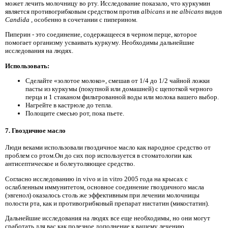
может лечить молочницу во рту. Исследование показало, что куркумин
является противогрибковым средством против
albicans
и не
albicans
видов
Candida
, особенно в сочетании с пиперином.
Пиперин - это соединение, содержащееся в черном перце, которое
помогает организму усваивать куркуму. Необходимы дальнейшие
исследования на людях.
Использовать:
Сделайте «золотое молоко», смешав от 1/4 до 1/2 чайной ложки
пасты из куркумы (покупной или домашней) с щепоткой черного
перца и 1 стаканом фильтрованной воды или молока вашего выбор.
Нагрейте в кастрюле до тепла.
Полощите смесью рот, пока пьете.
7. Гвоздичное масло
Люди веками использовали гвоздичное масло как народное средство от
проблем со ртом.Он до сих пор используется в стоматологии как
антисептическое и болеутоляющее средство.
Согласно исследованию in vivo и in vitro 2005 года на крысах с
ослабленным иммунитетом, основное соединение гвоздичного масла
(эвгенол) оказалось столь же эффективным при лечении молочницы
полости рта, как и противогрибковый препарат нистатин (микостатин).
Дальнейшие исследования на людях все еще необходимы, но они могут
сработать для вас как полезное дополнение к вашему лечению.