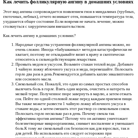
Как лечить фолликулярную ангину в домашних условиях
Этот вид ангины сопровождается появлением гноя в миндалинах (трубных,
глоточных, небных), отчего возникает отек, повышается температура тела,
ухудшается общее состояние.Если вовремя не начать лечение, можно
столкнуться с хирургическим вмешательством.
Как лечить ангину в домашних условиях?
Народные средства устранения фолликулярной ангины можно, но
очень сложно. Иногда «бабушкиных» методов катастрофически не
хватает, поэтому не откладывайте визит к врачу и скептически
относитесь к сильнодействующим лекарствам.
Промыть медом и уксусом. Возьмите стакан теплой воды. Добавьте
1 чайную ложку яблочного уксуса и меда, перемешайте. Полоскать
горло два раза в день.Рекомендуется добавить каплю эвкалиптового
или соснового масла.
Свекольный сок. Пожалуй, это один из самых простых способов
вылечить боль в горле. Взять один корень, очистить и натереть на
мелкой терке. Полученное пюре завернуть в марлю, а затем отжать
сок. Пейте по одной столовой ложке перед каждым приемом пищи.
Вы также можете развести 1 чайную ложку яблочного уксуса в
стакане воды, а затем смешать этот раствор со свекольным соком.
Полоскать горло несколько раз в день. Почему свекла так
эффективна против ангины? Потому что он активно уничтожает
болезнетворные микроорганизмы, снимает воспаление и уменьшает
боль.К тому же свекольный сок безопасен как для взрослых, так и
для детей. Но использовать его следует осторожно при