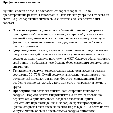
Профилактические меры
Лучший способ борьбы с воспалением горла и гортани — это
предотвращение развития заболевания. Невозможно уберечься от всего на
свете, но риск заражения значительно снизится, если следовать этим
советам.
Отказ от курения
: курильщики в большей степени подвержены
простудным заболеваниям, поскольку сигаретный дым снижает
местный иммунитет и является дополнительным раздражающим
фактором, а никотин суживает сосуды, мешая кровоснабжению
очагов поражения.
Здоровая диета
: острая, жареная и сильносоленая пища оказывает
раздражающее действие на слизистую и усиливает отек, а также
создает дополнительную нагрузку на ЖКТ. Следует сбалансировать
свой рацион, добавляя в него больше блюд с высоким содержанием
витаминов.
Увлажнение воздуха
: относительная влажность воздуха должна
составлять 50–70%. Сухой воздух значительно увеличивает риск
осложнений и мешает организму бороться с инфекциями. Это
особенно важно для детей, у которых есть риск развития ложного
крупа.
Проветривания
позволят снизить концентрацию микробов в
воздухе и нормализовать микроклимат. Но не стоит постоянно
держать окна приоткрытыми, создавая сквозняки и риск
незаметного переохлаждения. В холодное время проветривать
нужно, открывая окна настежь несколько раз в день, но всего на три
минуты, чтобы большая часть объема воздуха обновилась.