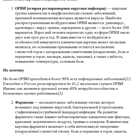
ОРВИ (острая респираторная вирусная инфекция)
— широкая
группа клинически и морфологически схожих заболеваний,
причиной возникновения которых являются вирусы. Наиболее
распространенными возбудителями ОРВИ являются: риновирус,
аденовирус, вирус гриппа, парагриппа и другие — всего более 200
вариантов. Взрослый человек переносит одну из форм ОРВИ около
двух или трех раз в год. В зависимости от возбудителя и
особенностей иммунитета клиническая картина может несколько
меняться, но основными признаками остаются воспаление
слизистой горла с катаральными симптомами (покраснение, боль и
першение в горле, насморк, кашель, чихание), а также слабость,
повышение температуры, головная боль.
На заметку
На долю ОРВИ приходится более 90% всех инфекционных заболеваний[1].
Ежегодно в России регистрируется до 41,2 миллионов случаев ОРВИ.
Именно они являются причиной почти 40% нетрудоспособности в
больничных листах работников[2].
Фарингит
— воспалительное заболевание глотки, которое
возникает под влияние вирусной, бактериальной (стрептококки,
стафилококки) и грибковой (кандида) инфекции. На развитие
фарингита также влияют неблагоприятные климатические факторы,
вдыхание загрязненного воздуха, травмы и аллергии. Клиническая
картина фарингита включает в себя интенсивную гиперемию
(покраснение) слизистой глотки, боль и першение в горле, кашель,