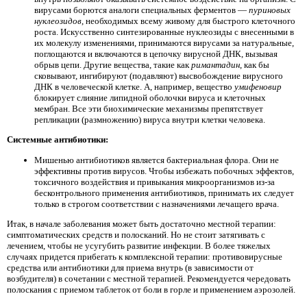
вирусами борются аналоги специальных ферментов —
пуриновых
нуклеозидов
, необходимых всему живому для быстрого клеточного
роста. Искусственно синтезированные нуклеозиды с внесенными в
их молекулу изменениями, принимаются вирусами за натуральные,
поглощаются и включаются в цепочку вирусной ДНК, вызывая
обрыв цепи. Другие вещества, такие как
римантадин
, как бы
сковывают, ингибируют (подавляют) высвобождение вирусного
ДНК в человеческой клетке. А, например, вещество
умифеновир
блокирует слияние липидной оболочки вируса и клеточных
мембран. Все эти биохимические механизмы препятствует
репликации (размножению) вируса внутри клетки человека.
Системные антибиотики:
Мишенью антибиотиков является бактериальная флора. Они не
эффективны против вирусов. Чтобы избежать побочных эффектов,
токсичного воздействия и привыкания микроорганизмов из-за
бесконтрольного применения антибиотиков, принимать их следует
только в строгом соответствии с назначениями лечащего врача.
Итак, в начале заболевания может быть достаточно местной терапии:
симптоматических средств и полосканий. Но не стоит затягивать с
лечением, чтобы не усугубить развитие инфекции. В более тяжелых
случаях придется прибегать к комплексной терапии: противовирусные
средства или антибиотики для приема внутрь (в зависимости от
возбудителя) в сочетании с местной терапией. Рекомендуется чередовать
полоскания с приемом таблеток от боли в горле и применением аэрозолей.