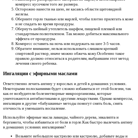
компресс кусочком того же размера.
Осторожно нанести на шею, не касаясь области щитовидной
железы.
Оберните горло тканью или марлей, чтобы плотно прилегать к коже
и не спадать во время процедуры.
Обернуть шейный утеплитель шарфом, пищевой пленкой или
стандартным полиэтиленом. Так можно добиться максимального
эффекта от процедуры.
Компресс оставить на ночь или подержать на шее 3-5 часов.
Обратите внимание, нельзя использовать слишком крепкий
спиртовой раствор, иначе можно обжечь кожу.Особенно такое
правило должно относиться к родителям, выбравшим этот метод
лечения своего ребенка.
Ингаляции с эфирными маслами
Ответственно лечить ангину у взрослых и детей в домашних условиях.
Некоторыми полосканиями будет сложно избавиться от этой болезни, так
как ее возбудители болезнетворные микроорганизмы, которые
уничтожаются антибиотиками и другими лекарствами. Однако компрессы,
ингаляции и другие «бабушкины» методы помогут снять боль, снять
отечность и уменьшить воспаление.
Используйте эфирные масла лаванды, чайного дерева, эвкалипта и
бергамота, чтобы избавиться от боли в горле.Как быстро вылечить ангину
в домашних условиях ингаляциями?
Возьмите небольшую кастрюлю или кастрюлю, добавьте воды и