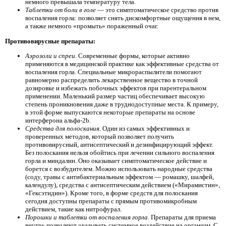
немного превышала температуру тела.
Таблетки от боли в голе
— это симптоматическое средство против
воспаления горла: позволяет снять дискомфортные ощущения в нем,
а также немного «промыть» пораженный очаг.
Противовирусные препараты:
Аэрозоли и спреи
. Современные формы, которые активно
применяются в медицинской практике как эффективные средства от
воспаления горла. Специальные микрораспылители помогают
равномерно распределить лекарственное вещество в точной
дозировке и избежать побочных эффектов при парентеральном
применении. Маленький размер частиц обеспечивает высокую
степень проникновения даже в труднодоступные места. К примеру,
в этой форме выпускаются некоторые препараты на основе
интерферона альфа-2b.
Средства для полоскания
. Один из самых эффективных и
проверенных методов, который позволяет получить
противовирусный, антисептический и дезинфицирующий эффект.
Без полоскания нельзя обойтись при лечении сильного воспаления
горла и миндалин. Оно оказывает симптоматическое действие и
борется с возбудителем. Можно использовать народные средства
(соду, травы с антибактериальным эффектом — ромашку, шалфей,
календулу), средства с антисептическим действием («Мирамистин»,
«Гексэтидин»). Кроме того, в форме средств для полоскания
сегодня доступны препараты с прямым противомикробным
действием, такие как нитрофурал.
Порошки и таблетки от воспаления горла
. Препараты для приема
внутрь позволяют оказывать системное воздействие на организм. С