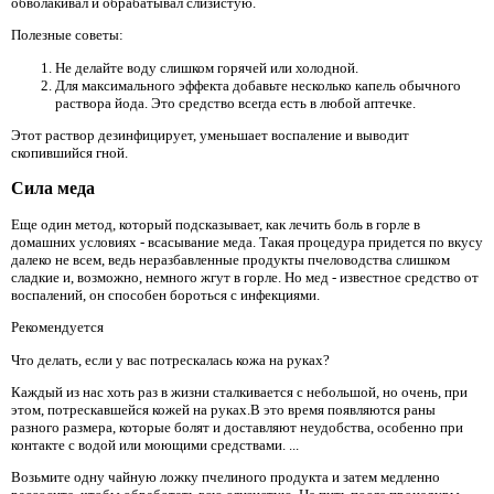
обволакивал и обрабатывал слизистую.
Полезные советы:
Не делайте воду слишком горячей или холодной.
Для максимального эффекта добавьте несколько капель обычного
раствора йода. Это средство всегда есть в любой аптечке.
Этот раствор дезинфицирует, уменьшает воспаление и выводит
скопившийся гной.
Сила меда
Еще один метод, который подсказывает, как лечить боль в горле в
домашних условиях - всасывание меда. Такая процедура придется по вкусу
далеко не всем, ведь неразбавленные продукты пчеловодства слишком
сладкие и, возможно, немного жгут в горле. Но мед - известное средство от
воспалений, он способен бороться с инфекциями.
Рекомендуется
Что делать, если у вас потрескалась кожа на руках?
Каждый из нас хоть раз в жизни сталкивается с небольшой, но очень, при
этом, потрескавшейся кожей на руках.В это время появляются раны
разного размера, которые болят и доставляют неудобства, особенно при
контакте с водой или моющими средствами. ...
Возьмите одну чайную ложку пчелиного продукта и затем медленно