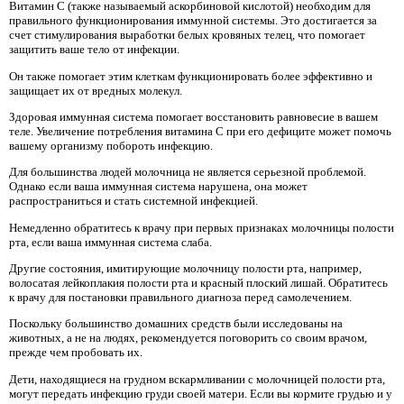
Витамин C (также называемый аскорбиновой кислотой) необходим для
правильного функционирования иммунной системы. Это достигается за
счет стимулирования выработки белых кровяных телец, что помогает
защитить ваше тело от инфекции.
Он также помогает этим клеткам функционировать более эффективно и
защищает их от вредных молекул.
Здоровая иммунная система помогает восстановить равновесие в вашем
теле. Увеличение потребления витамина С при его дефиците может помочь
вашему организму побороть инфекцию.
Для большинства людей молочница не является серьезной проблемой.
Однако если ваша иммунная система нарушена, она может
распространиться и стать системной инфекцией.
Немедленно обратитесь к врачу при первых признаках молочницы полости
рта, если ваша иммунная система слаба.
Другие состояния, имитирующие молочницу полости рта, например,
волосатая лейкоплакия полости рта и красный плоский лишай. Обратитесь
к врачу для постановки правильного диагноза перед самолечением.
Поскольку большинство домашних средств были исследованы на
животных, а не на людях, рекомендуется поговорить со своим врачом,
прежде чем пробовать их.
Дети, находящиеся на грудном вскармливании с молочницей полости рта,
могут передать инфекцию груди своей матери. Если вы кормите грудью и у