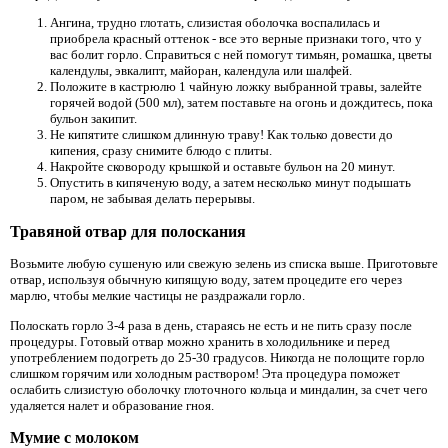
Ангина, трудно глотать, слизистая оболочка воспалилась и
приобрела красный оттенок - все это верные признаки того, что у
вас болит горло. Справиться с ней помогут тимьян, ромашка, цветы
календулы, эвкалипт, майоран, календула или шалфей.
Положите в кастрюлю 1 чайную ложку выбранной травы, залейте
горячей водой (500 мл), затем поставьте на огонь и дождитесь, пока
бульон закипит.
Не кипятите слишком длинную траву! Как только довести до
кипения, сразу снимите блюдо с плиты.
Накройте сковороду крышкой и оставьте бульон на 20 минут.
Опустить в кипяченую воду, а затем несколько минут подышать
паром, не забывая делать перерывы.
Травяной отвар для полоскания
Возьмите любую сушеную или свежую зелень из списка выше. Приготовьте
отвар, используя обычную кипящую воду, затем процедите его через
марлю, чтобы мелкие частицы не раздражали горло.
Полоскать горло 3-4 раза в день, стараясь не есть и не пить сразу после
процедуры. Готовый отвар можно хранить в холодильнике и перед
употреблением подогреть до 25-30 градусов. Никогда не полощите горло
слишком горячим или холодным раствором! Эта процедура поможет
ослабить слизистую оболочку глоточного кольца и миндалин, за счет чего
удаляется налет и образование гноя.
Мумие с молоком