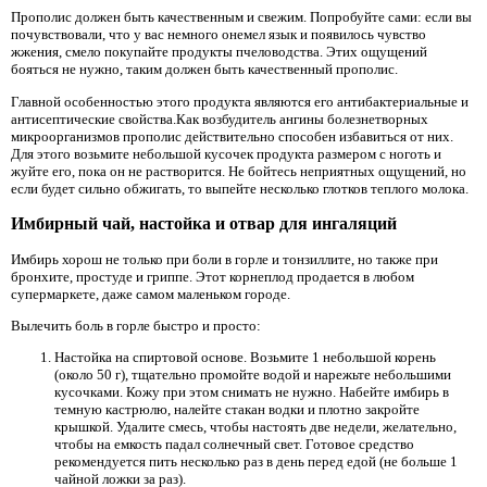
Прополис должен быть качественным и свежим. Попробуйте сами: если вы
почувствовали, что у вас немного онемел язык и появилось чувство
жжения, смело покупайте продукты пчеловодства. Этих ощущений
бояться не нужно, таким должен быть качественный прополис.
Главной особенностью этого продукта являются его антибактериальные и
антисептические свойства.Как возбудитель ангины болезнетворных
микроорганизмов прополис действительно способен избавиться от них.
Для этого возьмите небольшой кусочек продукта размером с ноготь и
жуйте его, пока он не растворится. Не бойтесь неприятных ощущений, но
если будет сильно обжигать, то выпейте несколько глотков теплого молока.
Имбирный чай, настойка и отвар для ингаляций
Имбирь хорош не только при боли в горле и тонзиллите, но также при
бронхите, простуде и гриппе. Этот корнеплод продается в любом
супермаркете, даже самом маленьком городе.
Вылечить боль в горле быстро и просто:
Настойка на спиртовой основе. Возьмите 1 небольшой корень
(около 50 г), тщательно промойте водой и нарежьте небольшими
кусочками. Кожу при этом снимать не нужно. Набейте имбирь в
темную кастрюлю, налейте стакан водки и плотно закройте
крышкой. Удалите смесь, чтобы настоять две недели, желательно,
чтобы на емкость падал солнечный свет. Готовое средство
рекомендуется пить несколько раз в день перед едой (не больше 1
чайной ложки за раз).