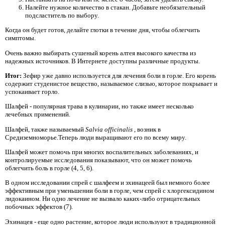
Налейте нужное количество в стакан. Добавьте необязательный
подсластитель по выбору.
Когда он будет готов, делайте глотки в течение дня, чтобы облегчить
симптомы.
Очень важно выбирать сушеный корень алтея высокого качества из
надежных источников. В Интернете доступны различные продукты.
Итог:
Зефир уже давно используется для лечения боли в горле. Его корень
содержит студенистое вещество, называемое слизью, которое покрывает и
успокаивает горло.
Шалфей - популярная трава в кулинарии, но также имеет несколько
лечебных применений.
Шалфей, также называемый
Salvia officinalis
, возник в
Средиземноморье.Теперь люди выращивают его по всему миру.
Шалфей может помочь при многих воспалительных заболеваниях, и
контролируемые исследования показывают, что он может помочь
облегчить боль в горле (4, 5, 6).
В одном исследовании спрей с шалфеем и эхинацеей был немного более
эффективным при уменьшении боли в горле, чем спрей с хлоргексидином
лидокаином. Ни одно лечение не вызвало каких-либо отрицательных
побочных эффектов (7).
Эхинацея - еще одно растение, которое люди используют в традиционной