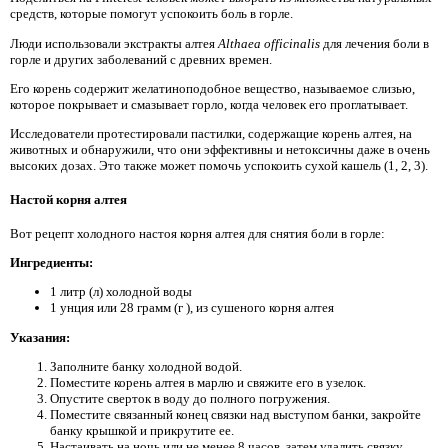
средств, которые помогут успокоить боль в горле.
Люди использовали экстракты алтея
Althaea officinalis
для лечения боли в
горле и других заболеваний с древних времен.
Его корень содержит желатиноподобное вещество, называемое слизью,
которое покрывает и смазывает горло, когда человек его проглатывает.
Исследователи протестировали пастилки, содержащие корень алтея, на
животных и обнаружили, что они эффективны и нетоксичны даже в очень
высоких дозах. Это также может помочь успокоить сухой кашель (1, 2, 3).
Настой корня алтея
Вот рецепт холодного настоя корня алтея для снятия боли в горле:
Ингредиенты:
1 литр (л) холодной воды
1 унция или 28 грамм (г ), из сушеного корня алтея
Указания:
Заполните банку холодной водой.
Поместите корень алтея в марлю и свяжите его в узелок.
Опустите сверток в воду до полного погружения.
Поместите связанный конец связки над выступом банки, закройте
банку крышкой и прикрутите ее.
Настаивать на ночь или не менее 8 часов, затем удалить связку.