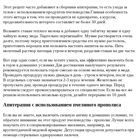
Этот рецепт часто добавляют в сборники апитерапии, то есть ухода за
телом с использованием продуктов пчеловодства.Главная особенность
этого метода в том, что он проводится не однократно, а курсом,
продолжительность которого составляет не более 30 дней.
Возьмите стакан теплого молока и добавьте одну таблетку мумие и одну
чайную ложку меда. Тщательно перемешайте. Мумие растворяется очень
долго, поэтому перед приготовлением средства его нужно растолочь,
приготовить порошок или положить настоять напиток на ночь. Пить
молочный раствор натощак утром и вечером, разделив стакан на две части.
Вот еще один совет, если вы хотите узнать, как эффективно вылечить боль
в горле в домашних условиях.Для достижения наилучшего результата
рекомендуется полоскать горло смесью на основе молока, мумие и меда.
Проводить процедуру нужно дважды в день - утром и вечером, после еды.
В отдельных случаях назначается 2-3 курса лечения. Желательно не
пропускать дни, проводя процедуры в течение одного месяца. Перед
лечением следует проконсультироваться со специалистом. Если вы все же
решили использовать несколько курсов, делайте перерывы по 10 дней.
Апитерапия с использованием пчелиного прополиса
Если вы не знаете, как вылечить сильную ангину в домашних условиях, то
обратите внимание на этот продукт пчеловодства - прополис.Лучше всего
покупать его в специализированных магазинах, например, на
круглогодичной медовой ярмарке. Дегустация продуктов допускается при
помощи стерильных одноразовых палочек.