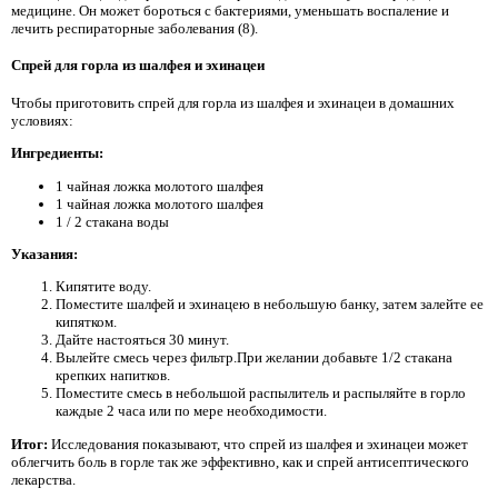
медицине. Он может бороться с бактериями, уменьшать воспаление и
лечить респираторные заболевания (8).
Спрей для горла из шалфея и эхинацеи
Чтобы приготовить спрей для горла из шалфея и эхинацеи в домашних
условиях:
Ингредиенты:
1 чайная ложка молотого шалфея
1 чайная ложка молотого шалфея
1 / 2 стакана воды
Указания:
Кипятите воду.
Поместите шалфей и эхинацею в небольшую банку, затем залейте ее
кипятком.
Дайте настояться 30 минут.
Вылейте смесь через фильтр.При желании добавьте 1/2 стакана
крепких напитков.
Поместите смесь в небольшой распылитель и распыляйте в горло
каждые 2 часа или по мере необходимости.
Итог:
Исследования показывают, что спрей из шалфея и эхинацеи может
облегчить боль в горле так же эффективно, как и спрей антисептического
лекарства.