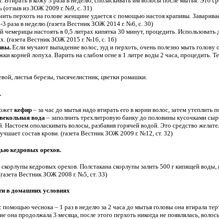
т. Втирать в кожу 3 раза в неделю, споласкивать им волосы после мытья. Это с
(отзыв из ЗОЖ 2009 г. №9, с. 31)
ить перхоть на голове женщине удается с помощью настоя крапивы. Заваривае
3 раза в неделю.(газета Вестник ЗОЖ 2014 г. №6, с. 30)
ней чемерицы настоять в 0,5 литрах кипятка 30 минут, процедить. Использовать
. (газета Вестник ЗОЖ 2015 г. №16, с. 16)
ивы.
Если мучают выпадение волос, зуд и перхоть, очень полезно мыть голову 
ложки корней лопуха. Варить на слабом огне в 1 литре воды 2 часа, процедить. Т
вой, листья березы, тысячелистник, цветки ромашки.
.
может
кефир
– за час до мытья надо втирать его в корни волос, затем утеплить 
векольная вода
– заполнить трехлитровую банку до половины кусочками сыро
й. Настоем ополаскивать волосы, разбавив горячей водой. Это средство желате
чшает состав крови. (газета Вестник ЗОЖ 2009 г. №12, ст. 32)
ью кедровых орехов.
корлупы кедровых орехов. Полстакана скорлупы залить 500 г кипящей воды, н
(газета Вестник ЗОЖ 2008 г. №5, ст. 33)
оти в домашних условиях
помощью чеснока – 1 раз в неделю за 2 часа до мытья головы она втирала терт
 она продолжала 3 месяца, после этого перхоть никогда не появлялась, волосы