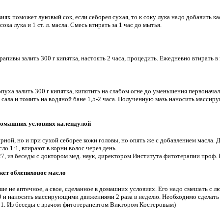
х поможет луковый сок, если себорея сухая, то к соку лука надо добавить ка
. сока лука и 1 ст. л. масла. Смесь втирать за 1 час до мытья.
крапивы залить 300 г кипятка, настоять 2 часа, процедить. Ежедневно втирать в
лопуха залить 300 г кипятка, кипятить на слабом огне до уменьшения первонача
о сала и томить на водяной бане 1,5-2 часа. Полученную мазь наносить масси
 домашних условиях календулой
рной, но и при сухой себорее кожи головы, но опять же с добавлением масла.
ло 1:1, втирают в корни волос через день.
-27, из беседы с доктором мед. наук, директором Института фитотерапии проф. 
жет облепиховое масло
ше не аптечное, а свое, сделанное в домашних условиях. Его надо смешать с 
 и наносить массирующими движениями 2 раза в неделю. Необходимо сделать
. 31. Из беседы с врачом-фитотерапевтом Виктором Костеровым)