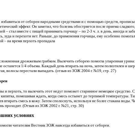
 избавиться от себореи народными средствами и с помощью средств, пропис
тический эффект. Он заметил, что болезнь обостряется после приема сладкого
й – стал вместе с пищей принимать горчицу – по 2-3 ч. л. в день, иногда и заб
сь, зуда и перехоти нет. Раньше, до применения горчицы, ему особенно помог
й – на время перхоть пропадала
сложненная дрожжевым грибком. Вылечить себорею помогла упаренная урина: 
 останется 1/4 объема. Каждый день втирать на ночь, затем полиэтилен и шер
ая, волосы перестали выпадать. (отзыв из ЗОЖ 2004 г. №19, стр. 27)
ореи
вы и перхоть, то вылечить этот недуг поможет старинное немецкое средство. См
о кипятка, помешивая ждать, когда смесь остынет до терпимой температуры. Ти
в втирать смесь в кожу. Затем сполоснуть, используя не более стакана воды. 
нь проходит. (Отзыв из ЗОЖ 2002 г. №21, стр. 30)
машних условиях
омогли читателям Вестник ЗОЖ навсегда избавиться от себореи.