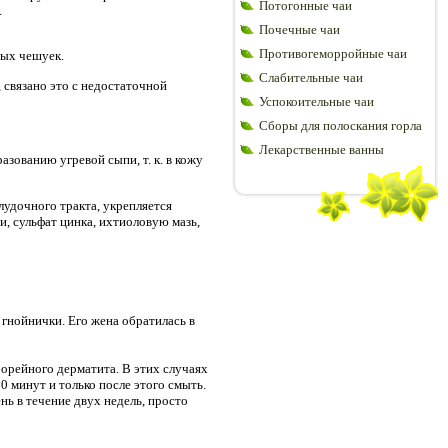
Потогонные чаи
.
Почечные чаи
Противогеморройные чаи
вых чешуек.
Слабительные чаи
, связано это с недостаточной
Успокоительные чаи
Сборы для полоскания горла
Лекарственные ванны
зованию угревой сыпи, т. к. в кожу
удочного тракта, укрепляется
, сульфат цинка, ихтиоловую мазь,
гнойнички. Его жена обратилась в
борейного дерматита. В этих случаях
0 минут и только после этого смыть.
нь в течение двух недель, просто