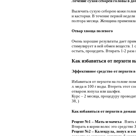
Лечение сухой себореи головы в 
Вылечить сухую себорею кожи головы
и касторки. В течение первой недели 
полтора месяца. Женщина применяла эт
Отвар хвоща полевого
Очень хорошие результаты дает прим
стимулирует в ней обмен веществ. 1 
остыть, процедить. Втирать 1-2 раза 
Как избавиться от перхоти н
Эффективное средство от перхоти 
Избавиться от перхоти на голове помо
л. меда и 100 г воды. Втереть этот с
отваром лопуха или шалфея.
Курс – 2 месяца, процедуру проводить
38, )
Как избавиться от перхоти в дома
Рецепт №1 – Мать-и-мачеха
. Взять
Втирать в корни волос это средство 
Рецепт №2 – Календула, лопух и хм