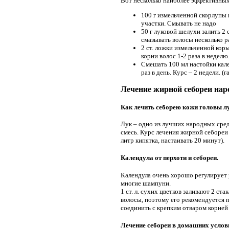
Вот несколько наиболее эффективных
100 г измельченной скорлупы 
участки. Смывать не надо
50 г луковой шелухи залить 2
смазывать волосы несколько р
2 ст. ложки измельченной коры
корни волос 1-2 раза в неделю
Смешать 100 мл настойки кале
раз в день. Курс – 2 недели. (
Лечение жирной себореи на
Как лечить себорею кожи головы л
Лук – одно из лучших народных средст
смесь. Курс лечения жирной себореи 
литр кипятка, настаивать 20 минут).
Календула от перхоти и себореи.
Календула очень хорошо регулирует 
многие шампуни.
1 ст. л. сухих цветков заливают 2 с
волосы, поэтому его рекомендуется 
соединить с крепким отваром корней
Лечение себореи в домашних услов