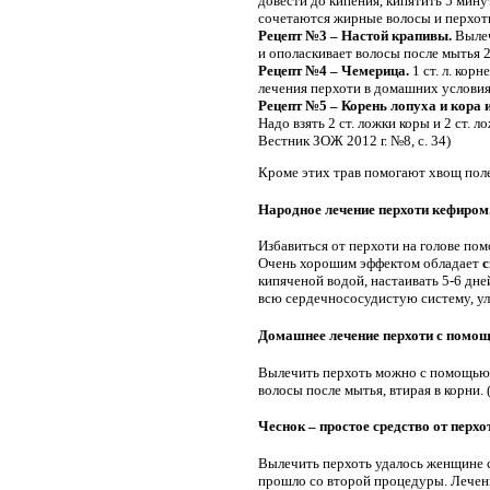
довести до кипения, кипятить 5 мину
сочетаются жирные волосы и перхоть 
Рецепт №3 – Настой крапивы.
Вылеч
и ополаскивает волосы после мытья 2-
Рецепт №4 – Чемерица.
1 ст. л. кор
лечения перхоти в домашних условиях
Рецепт №5 – Корень лопуха и кора 
Надо взять 2 ст. ложки коры и 2 ст. 
Вестник ЗОЖ 2012 г. №8, с. 34)
Кроме этих трав помогают хвощ поле
Народное лечение перхоти кефиром
Избавиться от перхоти на голове по
Очень хорошим эффектом обладает
с
кипяченой водой, настаивать 5-6 дне
всю сердечнососудистую систему, улу
Домашнее лечение перхоти с помощ
Вылечить перхоть можно с помощью с
волосы после мытья, втирая в корни. 
Чеснок – простое средство от перх
Вылечить перхоть удалось женщине с 
прошло со второй процедуры. Лечение