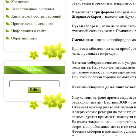
Косметика
равновесия в организме, например, в
Лекарственные растения
Выделяются
три формы себореи
: жи
Химический состав растений
Жирная себорея
– волосы как будто
Приготовление лекарств
Сухая себорея
– кожа на голове ста
функцией сальных желез. Причиной э
Информация о сайте
Обратная связь
Смешанная
– щеки и подбородок мо
При этом заболевании кожа приобрет
легко проникает инфекция.
Лечение себореи
начинается с устра
иммунитет. Наружно для медикаменто
Поиск
дегтярное мыло, серно-дегтярные маз
При этой болезни хорошо помогают 
Лечение себореи в домашних услов
У мужчины на фоне приема мадопара 
редакцию газеты «Вестник ЗОЖ» с во
Отвечает врач-дерматолог первой к
Аллергические реакции на фоне прие
рекомендуется применять шампуни кет
На очаги покраснения и шелушения мо
втереть в проблемные места и не смы
Лечение себореи в домашних услов