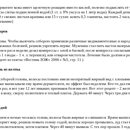
ерматите кожа имеет щелочную реакцию вместо кислой, полезно подкислять её
ы слегка подкисленной водой (1 ст. л. 9% уксуса на 1 литр воды). Каждый ден
г свежих листьев крапивы или 15 г сухих залить 0,5 л кипятка, настоять 2 часа,
ильнике)
ореи
овы. Чтобы вылечить себорею применяли различные медикаментозные и народн
кожных болезней, решили укреплять нервы: Мужчина стал пить настои валерья
ом и раз в неделю делал компрессы с хной и басмой, после компресса споласк
1 л воды – 1 ч. л. перекиси), или отваром чистотела. Лечение было долгим и р
цепт из газеты «Вестник ЗОЖ» 2006 г. №5, стр. 11.)
ь из желтка
ебореей головы, волосы постоянно имели неопрятный жирный вид с хлопьями 
ые выписывали ему врачи-дерматологи, но эффект был недолгим. Кто-то дал ем
раз, и вот уже 12 лет никаких признаков болезни нет. Вот этот рецепт – 2 желтка
ь в кожу, сверху полиэтилен и теплый платок. Держать 40 минут. Через три дня
одой
нем и ночью чесалась голова, волосы были жирные и слипшиеся. Врачи выпис
творяет жир, решила помыть голову содой, волосы хорошо промылись, зуд стал 
а полиэтиленом, затем платком. Через 40 минут вымыла. С тех пор прошло 3 год