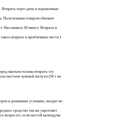
ь. Втирать через день в пораженные
ить. Полученным отваром обильно
т. Настаивать 30 минут. Втирать в
 смесь втирать в проблемные места 1
 перед мытьем головы втирать эту
осы настоем луковой шелухи (50 г на
ореи в домашних условиях, входит во
ародное средство так же укрепляет
о возрастет, если настой календулы