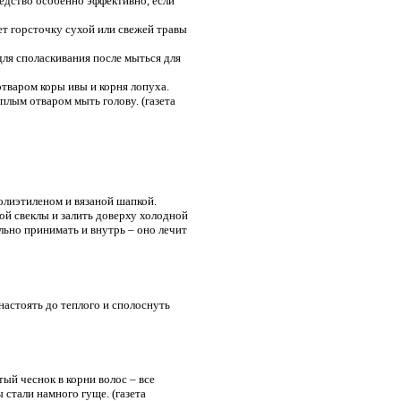
редство особенно эффективно, если
т горсточку сухой или свежей травы
 для споласкивания после мыться для
отваром коры ивы и корня лопуха.
еплым отваром мыть голову. (газета
полиэтиленом и вязаной шапкой.
й свеклы и залить доверху холодной
льно принимать и внутрь – оно лечит
астоять до теплого и сполоснуть
ый чеснок в корни волос – все
 стали намного гуще. (газета