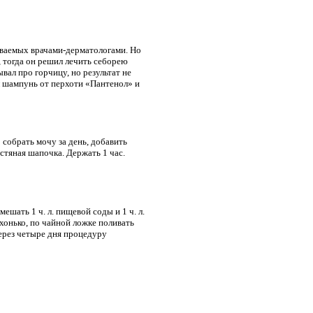
ываемых врачами-дерматологами. Но
, тогда он решил лечить себорею
ывал про горчицу, но результат не
ал шампунь от перхоти «Пантенол» и
собрать мочу за день, добавить
стяная шапочка. Держать 1 час.
ешать 1 ч. л. пищевой соды и 1 ч. л.
хонько, по чайной ложке поливать
Через четыре дня процедуру