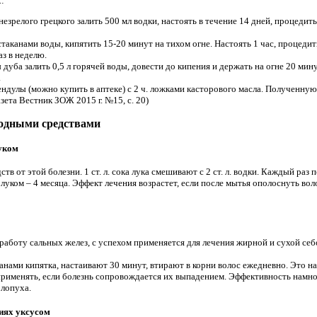
:
незрелого грецкого залить 500 мл водки, настоять в течение 14 дней, процедит
 стаканами воды, кипятить 15-20 минут на тихом огне. Настоять 1 час, процед
аз в неделю.
 дуба залить 0,5 л горячей воды, довести до кипения и держать на огне 20 мину
.
ндулы (можно купить в аптеке) с 2 ч. ложками касторового масла. Полученную
газета Вестник ЗОЖ 2015 г. №15, с. 20)
родными средствами
уком
в от этой болезни. 1 ст. л. сока лука смешивают с 2 ст. л. водки. Каждый раз
луком – 4 месяца. Эффект лечения возрастет, если после мытья ополоснуть вол
работу сальных желез, с успехом применяется для лечения жирной и сухой себ
таканами кипятка, настаивают 30 минут, втирают в корни волос ежедневно. Это н
применять, если болезнь сопровождается их выпадением. Эффективность намног
 лопуха.
иях уксусом