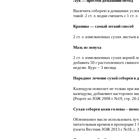
Лук — простой домашний метод
Вылечить себорею в домашних условия
такой: 2 ст. л. водки смешать с 1 ст. л
Крапива — самый легкий способ
2 ст. л. измельченных сухих листьев 
Мазь из лопуха
2 ст. л. измельченных сухих корней 
добавить 50 г растопленного свиног
неделю. Курс – 3 месяца.
Народное лечение сухой себореи в
Календула помогает не только при жи
календулы, добавляют касторовое мас
(Рецепт из ЗОЖ 2008 г. №19, стр. 26
Сухая себорея кожи головы – помо
Облепиховое масло использовать луч
питательным кремом в пропорции 1:9
(газета Вестник ЗОЖ 2013 г. №18, с