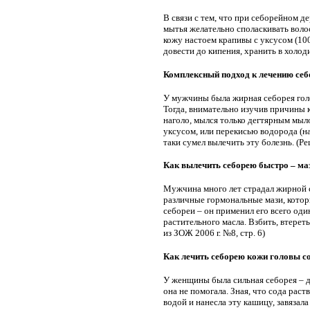
В связи с тем, что при себорейном д
мытья желательно споласкивать волос
кожу настоем крапивы с уксусом (100 
довести до кипения, хранить в холод
Комплексный подход к лечению себ
У мужчины была жирная себорея гол
Тогда, внимательно изучив причины 
наголо, мылся только дегтярным мыл
уксусом, или перекисью водорода (на 
таки сумел вылечить эту болезнь. (Ре
Как вылечить себорею быстро – маз
Мужчина много лет страдал жирной с
различные гормональные мази, котор
себореи – он применил его всего один 
растительного масла. Взбить, втерет
из ЗОЖ 2006 г. №8, стр. 6)
Как лечить себорею кожи головы с
У женщины была сильная себорея – д
она не помогала. Зная, что сода рас
водой и нанесла эту кашицу, завязал