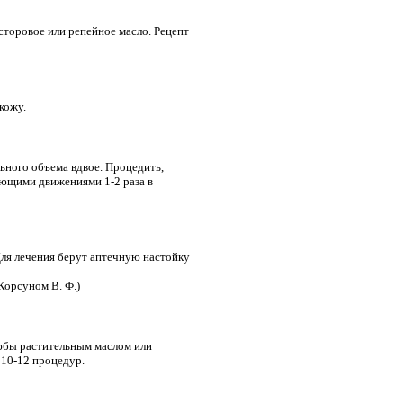
сторовое или репейное масло. Рецепт
 кожу.
льного объема вдвое. Процедить,
рующими движениями 1-2 раза в
 Для лечения берут аптечную настойку
Корсуном В. Ф.)
любы растительным маслом или
 10-12 процедур.