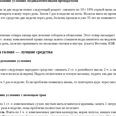
домашних условиях медикаментозными препаратами
 за две недели помог следующий рецепт: смешать по 10 г 10% серной мази, на
втирать в кожу через день. Затем 1 раз в неделю на ночь. Волосы мыть во время
о средство две недели через день, болезнь прошла и уже 35 лет не появляется.
енение отвара хвоща при лечении себореи и облысения. Этот отвар насыщае
ст. ложку измельченной травы хвоща залить стаканом воды кипятить на медлен
в день, полезно принимать по несколько глотков и внутрь. (газета Вестник ЗОЖ 2
а голове — лучшие средства
в домашних условиях
жет следующее народное средство: смешать 2 ст. л. репейного масла, 2 ч. л. н
остав в волосы (в корни). Надеть полиэтилен и теплую косынку, ходить так два 
 1 раз в неделю. Если проблема появилась вновь, то повторить курс через меся
шних условиях с помощью трав
 по 1 ст. л. измельченных сухих листьев мать-и-мачехи и крапивы, залить 1 лит
3 раза в неделю, пока проблема полностью не исчезнет.
ель
. Взять по 1 ч. л. измельченных цветков календулы, корня лопуха, шишек хм