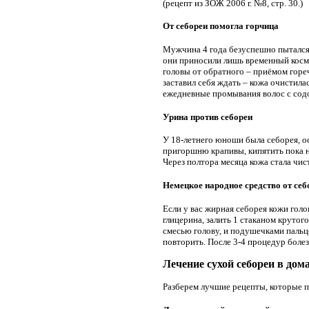
(рецепт из ЗОЖ 2006 г. №8, стр. 30.)
От себореи помогла горчица
Мужчина 4 года безуспешно пытался
они приносили лишь временный косме
головы от обратного – приёмом горече
заставил себя ждать – кожа очистила
ежедневные промывания волос с содо
Урина против себореи
У 18-летнего юноши была себорея, о
пригоршню крапивы, кипятить пока не
Через полтора месяца кожа стала чист
Немецкое народное средство от себ
Если у вас жирная себорея кожи голо
глицерина, залить 1 стаканом крутог
смесью голову, и подушечками пальце
повторить. После 3-4 процедур болез
Лечение сухой себореи в до
Разберем лучшие рецепты, которые п