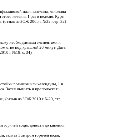
фталановой мази, вазелина, ланолина
 этого лечения 1 раз в неделю. Курс
 (отзыв из ЗОЖ 2005 г. №22, стр. 32)
т кожу необходимыми элементами и
ном огне под крышкой 20 минут. Дать
010 г. №18, с. 34)
астойки ромашки или календулы, 1 ч.
часа. Затем вымыть и прополоскать
ц. (отзыв из ЗОЖ 2010 г. №20, стр.
ром горячей воды, довести до кипения.
еля, залить 1 литром горячей воды,