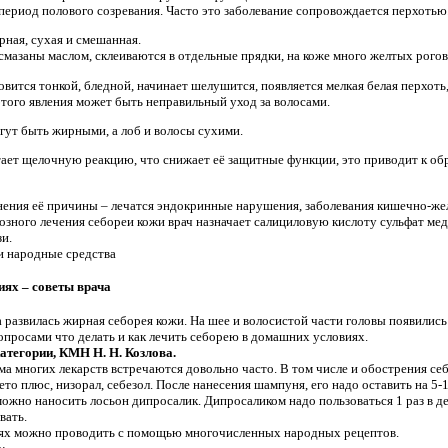
 период полового созревания. Часто это заболевание сопровождается перхотью
рная, сухая и смешанная.
 смазаны маслом, склеиваются в отдельные прядки, на коже много желтых рого
новится тонкой, бледной, начинает шелушится, появляется мелкая белая перхоть
того явления может быть неправильный уход за волосами.
гут быть жирными, а лоб и волосы сухими.
ает щелочную реакцию, что снижает её защитные функции, это приводит к обра
нения её причины – лечатся эндокринные нарушения, заболевания кишечно-жел
зного лечения себореи кожи врач назначает салициловую кислоту сульфат меди
и.
и народные средства
иях – советы врача
развилась жирная себорея кожи. На шее и волосистой части головы появились 
просами что делать и как лечить себорею в домашних условиях.
атегории, КМН Н. Н. Козлова.
ма многих лекарств встречаются довольно часто. В том числе и обострения се
о плюс, низорал, себезол. После нанесения шампуня, его надо оставить на 5-1
жно наносить лосьон дипросалик. Дипросаликом надо пользоваться 1 раз в де
вать.
иях можно проводить с помощью многочисленных народных рецептов.