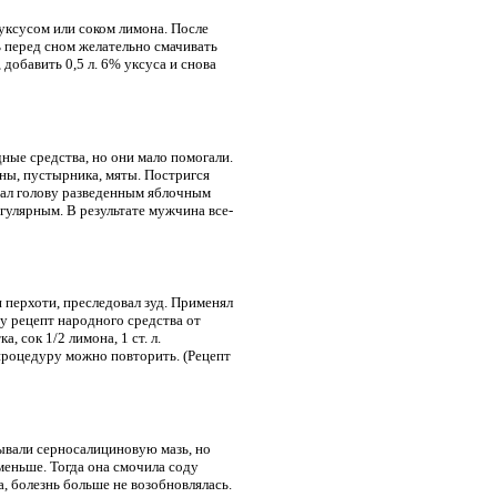
 уксусом или соком лимона. После
ь перед сном желательно смачивать
 добавить 0,5 л. 6% уксуса и снова
ые средства, но они мало помогали.
ны, пустырника, мяты. Постригся
ивал голову разведенным яблочным
егулярным. В результате мужчина все-
перхоти, преследовал зуд. Применял
у рецепт народного средства от
, сок 1/2 лимона, 1 ст. л.
 процедуру можно повторить. (Рецепт
ывали серносалициновую мазь, но
меньше. Тогда она смочила соду
а, болезнь больше не возобновлялась.