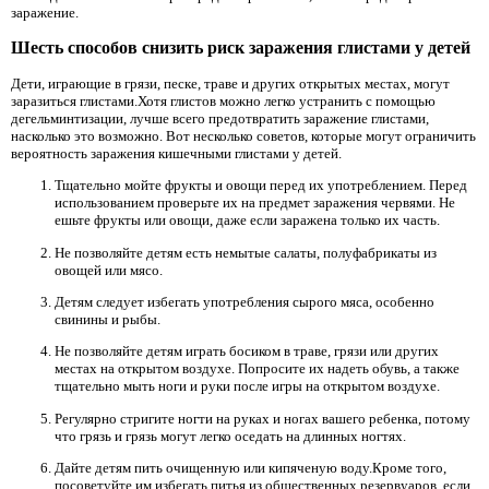
заражение.
Шесть способов снизить риск заражения глистами у детей
Дети, играющие в грязи, песке, траве и других открытых местах, могут
заразиться глистами.Хотя глистов можно легко устранить с помощью
дегельминтизации, лучше всего предотвратить заражение глистами,
насколько это возможно. Вот несколько советов, которые могут ограничить
вероятность заражения кишечными глистами у детей.
Тщательно мойте фрукты и овощи перед их употреблением. Перед
использованием проверьте их на предмет заражения червями. Не
ешьте фрукты или овощи, даже если заражена только их часть.
Не позволяйте детям есть немытые салаты, полуфабрикаты из
овощей или мясо.
Детям следует избегать употребления сырого мяса, особенно
свинины и рыбы.
Не позволяйте детям играть босиком в траве, грязи или других
местах на открытом воздухе. Попросите их надеть обувь, а также
тщательно мыть ноги и руки после игры на открытом воздухе.
Регулярно стригите ногти на руках и ногах вашего ребенка, потому
что грязь и грязь могут легко оседать на длинных ногтях.
Дайте детям пить очищенную или кипяченую воду.Кроме того,
посоветуйте им избегать питья из общественных резервуаров, если