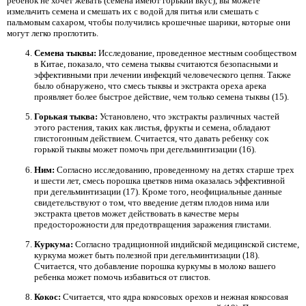
ребенок не хочет жевать (семена имеют горький вкус), вы можете
измельчить семена и смешать их с водой для питья или смешать с
пальмовым сахаром, чтобы получились крошечные шарики, которые они
могут легко проглотить.
Семена тыквы:
Исследование, проведенное местным сообществом
в Китае, показало, что семена тыквы считаются безопасными и
эффективными при лечении инфекций человеческого цепня. Также
было обнаружено, что смесь тыквы и экстракта ореха арека
проявляет более быстрое действие, чем только семена тыквы (15).
Горькая тыква:
Установлено, что экстракты различных частей
этого растения, таких как листья, фрукты и семена, обладают
глистогонным действием. Считается, что давать ребенку сок
горькой тыквы может помочь при дегельминтизации (16).
Ним:
Согласно исследованию, проведенному на детях старше трех
и шести лет, смесь порошка цветков нима оказалась эффективной
при дегельминтизации (17). Кроме того, неофициальные данные
свидетельствуют о том, что введение детям плодов нима или
экстракта цветов может действовать в качестве меры
предосторожности для предотвращения заражения глистами.
Куркума:
Согласно традиционной индийской медицинской системе,
куркума может быть полезной при дегельминтизации (18).
Считается, что добавление порошка куркумы в молоко вашего
ребенка может помочь избавиться от глистов.
Кокос:
Считается, что ядра кокосовых орехов и нежная кокосовая