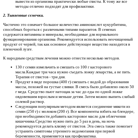
вывести из организма практически любые глисты. К тому же все
методы отлично подходят для профилактики.
2. Тыквенные семечки.
Частично это означает большое количество аминокислот кукурбитина,
способных бороться с различными типами паразитов. В семенах
содержатся витамины и минералы, необходимые для нормального
функционирования организма. Рекомендуется использовать неочищенный
продукт от червей, так как основное действующее вещество находится в
пленочной лузге.
К народным средствам лечения можно отнести несколько методов.
130 г семян измельчить и смешать со 100 г касторового
масла.Каждые три часа нужно съедать ложку лекарства, а не пить.
Терапия от глистов - три дня.
Продукт в виде порошка (400 г) смешать с водой до образования
массы, похожей на густые сливки. В смесь было добавлено около 50
г меда. Средство пьют натощак за час до еды по одной ложке
овдовевшим взрослым и меньше детям. Затем можно выпить слабый
солевой раствор.
Следующим популярным методом является соединение мякоти из
семян (250 г) с молоком (200 г). Все компоненты взбить на блендере,
при необходимости добавить касторовое масло для облегчения
кишечника.Средство нужно пить до 5 раз в день, на ночь
рекомендуется делать клизму от глистов. Эта смесь также помогает
устранить симптомы утреннего недомогания при первой
беременности, применяется как профилактика.