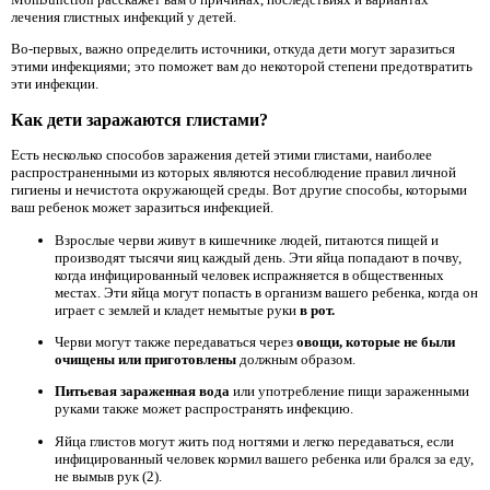
лечения глистных инфекций у детей.
Во-первых, важно определить источники, откуда дети могут заразиться
этими инфекциями; это поможет вам до некоторой степени предотвратить
эти инфекции.
Как дети заражаются глистами?
Есть несколько способов заражения детей этими глистами, наиболее
распространенными из которых являются несоблюдение правил личной
гигиены и нечистота окружающей среды. Вот другие способы, которыми
ваш ребенок может заразиться инфекцией.
Взрослые черви живут в кишечнике людей, питаются пищей и
производят тысячи яиц каждый день. Эти яйца попадают в почву,
когда инфицированный человек испражняется в общественных
местах. Эти яйца могут попасть в организм вашего ребенка, когда он
играет с землей и кладет немытые руки
в рот.
Черви могут также передаваться через
овощи, которые не были
очищены или приготовлены
должным образом.
Питьевая зараженная вода
или употребление пищи зараженными
руками также может распространять инфекцию.
Яйца глистов могут жить под ногтями и легко передаваться, если
инфицированный человек кормил вашего ребенка или брался за еду,
не вымыв рук (2).