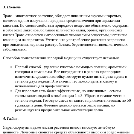
3. Полынь.
Трава - многолетнее растение, обладает пикантным вкусом и горечью,
является одним из лучших народных средств лечения при заражении
глистами. По своим свойствам природное вещество обязательно содержит
в себе эфир лактонов, большое количество калия, брома, органических
кислот.Трава относится к агрессивным химическим веществам, негативно
влияющим на паразитов. Учтите, что употребление растения запрещено
при эпилепсии, нервных расстройствах, беременности, гинекологических
заболеваниях.
Способов приготовления народной медицины существует несколько:
Первый способ - удаление глистов с помощью полыни, ароматной
гвоздики и семян льна. Все ингредиенты в равных пропорциях
измельчить, сделать настойку, которую нужно пить 2 раза в день в
течение двух недель. Это значит, что можно делать клизму и
использовать для профилактики.
Для взрослых есть более эффективные, но инвазивные - семена
тыквы залить водкой в ​​комбинации 1 к 3. Убрать в темное место в
течение недели. Готовую смесь от глистов принимать натощак по 50
г дважды в день. Лечение должно длиться около месяца, но
рекомендуется предварительная консультация врача.
4. Гайка.
Ядра, скорлупа и даже листья растения имеют высокую лечебную
ценность. Лечебные свойства средств объясняются высоким содержанием