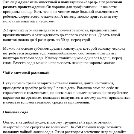
Это еще один очень известный и популярный «борец» с паразитами
разного происхождения.
Он хорошо для профилактики – в качестве
приправы к пище. Есть чеснок в чистом виде больной гельминтозом
ребенок, скорее всего, откажется. А потому можно приготовить ему
молочный напиток с чесноком.
2-3 крупных зубчика выдавите в пол-литра молока, предварительно
прокипяченного и охлажденного до теплого состояния. Давать такой
напиток можно до 4 раз в день по 50 гр. перед едой.
Можно на основе зубчиков сделать клизму, для которой головку чеснока
потребуется раздавить до кашицеобразного состояния и смешать с
полутора литрами воды. Клизму ставить нужно один раз в день, перед
сном. Вместо воды можно использовать нежирное коровье молоко.
Чай с аптечной ромашкой
Сухую смесь травы заварите в стакане кипятка, дайте настояться,
процедите и давайте ребенку 3 раза в день. Ромашка сама по себе не
справляется с гельминтами, но несколько снижает негативное воздействие
паразитов на организм, повышает иммунитет, а потому может применяться
в качестве вспомогательного средства при лечении.
Пищевая сода
Она есть на любой кухне, в потому трудностей в приготовлении
лекарственного средства не возникнет. На 250 граммов воды возьмите
половину чайной ложки соды. Этим раствором в течение недели делайте