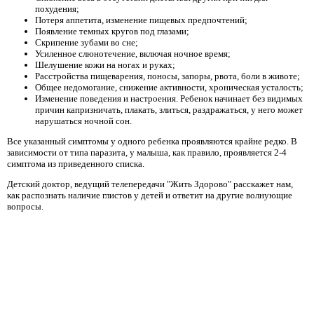
похудения;
Потеря аппетита, изменение пищевых предпочтений;
Появление темных кругов под глазами;
Скрипение зубами во сне;
Усиленное слюнотечение, включая ночное время;
Шелушение кожи на ногах и руках;
Расстройства пищеварения, поносы, запоры, рвота, боли в животе;
Общее недомогание, снижение активности, хроническая усталость;
Изменение поведения и настроения. Ребенок начинает без видимых
причин капризничать, плакать, злиться, раздражаться, у него может
нарушаться ночной сон.
Все указанный симптомы у одного ребенка проявляются крайне редко. В
зависимости от типа паразита, у малыша, как правило, проявляется 2-4
симптома из приведенного списка.
Детский доктор, ведущий телепередачи "Жить Здорово" расскажет нам,
как распознать наличие глистов у детей и ответит на другие волнующие
вопросы.