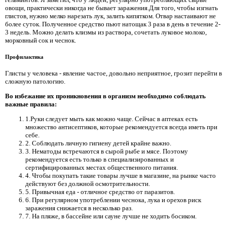
овощи, практически никогда не бывает заражения.Для того, чтобы изгнать
глистов, нужно мелко нарезать лук, залить кипятком. Отвар настаивают не
более суток. Полученное средство пьют натощак 3 раза в день в течение 2-
3 недель. Можно делать клизмы из раствора, сочетать луковое молоко,
морковный сок и чеснок.
Профилактика
Глисты у человека - явление частое, довольно неприятное, грозит перейти в
сложную патологию.
Во избежание их проникновения в организм необходимо соблюдать
важные правила:
1.Руки следует мыть как можно чаще. Сейчас в аптеках есть
множество антисептиков, которые рекомендуется всегда иметь при
себе.
2. Соблюдать личную гигиену детей крайне важно.
3. Нематоды встречаются в сырой рыбе и мясе. Поэтому
рекомендуется есть только в специализированных и
сертифицированных местах общественного питания.
4. Чтобы покупать такие товары лучше в магазине, на рынке часто
действуют без должной осмотрительности.
5. Привычная еда - отличное средство от паразитов.
6. При регулярном употреблении чеснока, лука и орехов риск
заражения снижается в несколько раз.
7. На пляже, в бассейне или сауне лучше не ходить босиком.