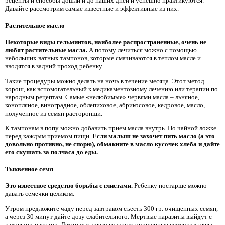
рецепты и способы дошли и до наших дней и успешно практикуются.
Давайте рассмотрим самые известные и эффективные из них.
Растительное масло
Некоторые виды гельминтов, наиболее распространенные, очень не
любят растительные масла.
А потому лечиться можно с помощью
небольших ватных тампонов, которые смачиваются в теплом масле и
вводятся в задний проход ребенку.
Такие процедуры можно делать на ночь в течение месяца. Этот метод
хорош, как вспомогательный к медикаментозному лечению или терапии по
народным рецептам. Самые «нелюбимые» червями масла – льняное,
конопляное, виноградное, облепиховое, абрикосовое, кедровое, масло,
полученное из семян расторопши.
К тампонам в попу можно добавить прием масла внутрь. По чайной ложке
перед каждым приемом пищи.
Если малыш не захочет пить масло (а это
довольно противно, не спорю), обмакните в масло кусочек хлеба и дайте
его скушать за полчаса до еды.
Тыквенное семя
Это известное средство борьбы с глистами.
Ребенку постарше можно
давать семечки целиком.
Утром предложите чаду перед завтраком съесть 300 гр. очищенных семян,
а через 30 минут дайте дозу слабительного. Мертвые паразиты выйдут с
каловыми массами. Детям младшего возраста очищенные семечки тыквы