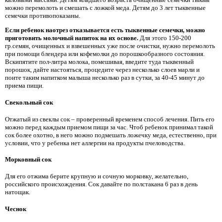
можно перемолоть и смешать с ложкой меда. Детям до 3 лет тыквенные
семечки противопоказаны.
Если ребенок наотрез отказывается есть тыквенные семечки, можно
приготовить молочный напиток на их основе.
Для этого 150-200
гр.семян, очищенных и взвешенных уже после очистки, нужно перемолоть
при помощи блендера или кофемолки до порошкообразного состояния.
Вскипятите пол-литра молока, помешивая, введите туда тыквенный
порошок, дайте настояться, процедите через несколько слоев марли и
поите таким напитком малыша несколько раз в сутки, за 40-45 минут до
приема пищи.
Свекольный сок
Отжатый из свеклы сок – проверенный временем способ лечения. Пить его
можно перед каждым приемом пищи за час. Чтоб ребенок принимал такой
сок более охотно, в него можно подмешать ложечку меда, естественно, при
условии, что у ребенка нет аллергии на продукты пчеловодства.
Морковный сок
Для его отжима берите крупную и сочную морковку, желательно,
российского происхождения. Сок давайте по полстакана 6 раз в день
натощак.
Чеснок