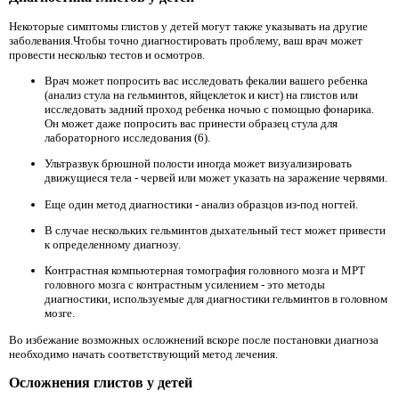
Некоторые симптомы глистов у детей могут также указывать на другие
заболевания.Чтобы точно диагностировать проблему, ваш врач может
провести несколько тестов и осмотров.
Врач может попросить вас исследовать фекалии вашего ребенка
(анализ стула на гельминтов, яйцеклеток и кист) на глистов или
исследовать задний проход ребенка ночью с помощью фонарика.
Он может даже попросить вас принести образец стула для
лабораторного исследования (6).
Ультразвук брюшной полости иногда может визуализировать
движущиеся тела - червей или может указать на заражение червями.
Еще один метод диагностики - анализ образцов из-под ногтей.
В случае нескольких гельминтов дыхательный тест может привести
к определенному диагнозу.
Контрастная компьютерная томография головного мозга и МРТ
головного мозга с контрастным усилением - это методы
диагностики, используемые для диагностики гельминтов в головном
мозге.
Во избежание возможных осложнений вскоре после постановки диагноза
необходимо начать соответствующий метод лечения.
Осложнения глистов у детей