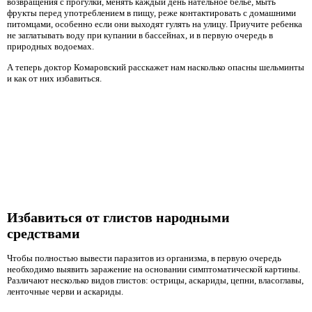
возвращения с прогулки, менять каждый день нательное белье, мыть
фрукты перед употреблением в пищу, реже контактировать с домашними
питомцами, особенно если они выходят гулять на улицу. Приучите ребенка
не заглатывать воду при купании в бассейнах, и в первую очередь в
природных водоемах.
А теперь доктор Комаровский расскажет нам насколько опасны шельминты
и как от них избавиться.
Избавиться от глистов народными
средствами
Чтобы полностью вывести паразитов из организма, в первую очередь
необходимо выявить заражение на основании симптоматической картины.
Различают несколько видов глистов: острицы, аскариды, цепни, власоглавы,
ленточные черви и аскариды.