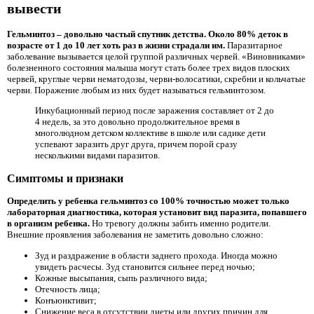
вывести
Гельминтоз – довольно частый спутник детства. Около 80% деток в
возрасте от 1 до 10 лет хоть раз в жизни страдали им.
Паразитарное
заболевание вызывается целой группой различных червей. «Виновниками»
болезненного состояния малыша могут стать более трех видов плоских
червей, круглые черви нематодозы, черви-волосатики, скребни и кольчатые
черви. Поражение любым из них будет называться гельминтозом.
Инкубационный период после заражения составляет от 2 до
4 недель, за это довольно продолжительное время в
многолюдном детском коллективе в школе или садике дети
успевают заразить друг друга, причем порой сразу
несколькими видами паразитов.
Симптомы и признаки
Определить у ребенка гельминтоз со 100% точностью может только
лабораторная диагностика, которая установит вид паразита, попавшего
в организм ребенка.
Но тревогу должны забить именно родители.
Внешние проявления заболевания не заметить довольно сложно:
Зуд и раздражение в области заднего прохода. Иногда можно
увидеть расчесы. Зуд становится сильнее перед ночью;
Кожные высыпания, сыпь различного вида;
Отечность лица;
Конъюнктивит;
Снижение веса в отсутствии диеты или других причин для