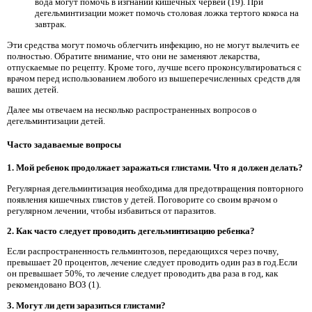
вода могут помочь в изгнании кишечных червей (19). При
дегельминтизации может помочь столовая ложка тертого кокоса на
завтрак.
Эти средства могут помочь облегчить инфекцию, но не могут вылечить ее
полностью. Обратите внимание, что они не заменяют лекарства,
отпускаемые по рецепту. Кроме того, лучше всего проконсультироваться с
врачом перед использованием любого из вышеперечисленных средств для
ваших детей.
Далее мы отвечаем на несколько распространенных вопросов о
дегельминтизации детей.
Часто задаваемые вопросы
1. Мой ребенок продолжает заражаться глистами. Что я должен делать?
Регулярная дегельминтизация необходима для предотвращения повторного
появления кишечных глистов у детей. Поговорите со своим врачом о
регулярном лечении, чтобы избавиться от паразитов.
2. Как часто следует проводить дегельминтизацию ребенка?
Если распространенность гельминтозов, передающихся через почву,
превышает 20 процентов, лечение следует проводить один раз в год.Если
он превышает 50%, то лечение следует проводить два раза в год, как
рекомендовано ВОЗ (1).
3. Могут ли дети заразиться глистами?