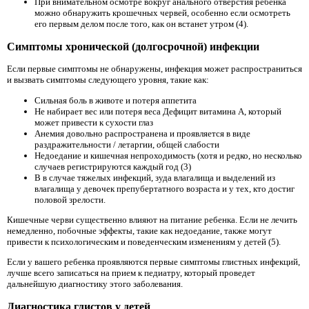
При внимательном осмотре вокруг анального отверстия ребенка
можно обнаружить крошечных червей, особенно если осмотреть
его первым делом после того, как он встанет утром (4).
Симптомы хронической (долгосрочной) инфекции
Если первые симптомы не обнаружены, инфекция может распространиться
и вызвать симптомы следующего уровня, такие как:
Сильная боль в животе и потеря аппетита
Не набирает вес или потеря веса Дефицит витамина А, который
может привести к сухости глаз
Анемия довольно распространена и проявляется в виде
раздражительности / летаргии, общей слабости
Недоедание и кишечная непроходимость (хотя и редко, но несколько
случаев регистрируются каждый год (3)
В в случае тяжелых инфекций, зуда влагалища и выделений из
влагалища у девочек препубертатного возраста и у тех, кто достиг
половой зрелости.
Кишечные черви существенно влияют на питание ребенка. Если не лечить
немедленно, побочные эффекты, такие как недоедание, также могут
привести к психологическим и поведенческим изменениям у детей (5).
Если у вашего ребенка проявляются первые симптомы глистных инфекций,
лучше всего записаться на прием к педиатру, который проведет
дальнейшую диагностику этого заболевания.
Диагностика глистов у детей