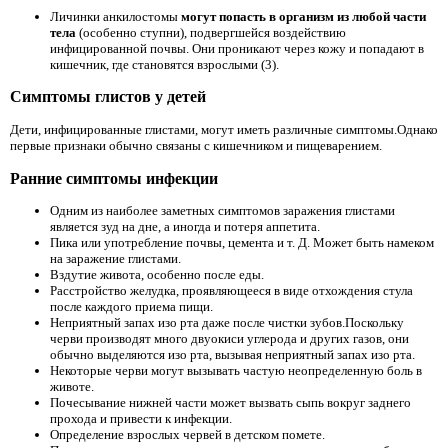
Личинки анкилостомы
могут попасть в организм из любой части
тела
(особенно ступни), подвергшейся воздействию
инфицированной почвы. Они проникают через кожу и попадают в
кишечник, где становятся взрослыми (3).
Симптомы глистов у детей
Дети, инфицированные глистами, могут иметь различные симптомы.Однако
первые признаки обычно связаны с кишечником и пищеварением.
Ранние симптомы инфекции
Одним из наиболее заметных симптомов заражения глистами
является зуд на дне, а иногда и потеря аппетита.
Пика или употребление почвы, цемента и т. Д. Может быть намеком
на заражение глистами.
Вздутие живота, особенно после еды.
Расстройство желудка, проявляющееся в виде отхождения стула
после каждого приема пищи.
Неприятный запах изо рта даже после чистки зубов.Поскольку
черви производят много двуокиси углерода и других газов, они
обычно выделяются изо рта, вызывая неприятный запах изо рта.
Некоторые черви могут вызывать частую неопределенную боль в
животе.
Почесывание нижней части может вызвать сыпь вокруг заднего
прохода и привести к инфекции.
Определение взрослых червей в детском помете.