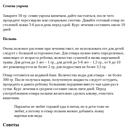
Семена укропа
Заварите 50 гр. семян укропа кипятком, дайте настояться, после чего
процедите через марлю или специально ситечко. Давайте готовый отвар по
столовой ложке 5-6 раз в день перед едой. Курс лечения составить около 10
дней.
Полынь
Очень полезное растение при лечении глист, но использовать его для детей
следует с большой осторожностью. Для отвара нужно взять определенное,
зависящее от возраста ребенка, количество сушеной и мелко нарезанной
травы. Для деток до 3 лет – 1 гр., для детей до 5-6 лет – 1,5 гр., от 6 до 10
лет рекомендуется не более 2 гр, для подростков не более 3,5 гр.
Отвар готовится на водяной бане. Количество воды для отвара – не более
300 гр. После получаса варки, полученную жидкость следует остудить,
процедить и давать ребенку большими порциями вместо чая один раз в
сутки. Курс лечения в среднем составит около пяти дней. Перед
употреблением отвара полыни желательно сделать клизму, очистить
кишечник.
Паразиты не любят горькой еды и питья, но и дети тоже не
любят, а потому в отвар полыни можно добавить ложку
варенья или меда.
Советы