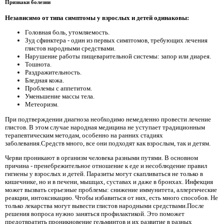
Признаки болезни
Независимо от типа симптомы у взрослых и детей одинаковы:
Головная боль, утомляемость.
Зуд сфинктера - один из первых симптомов, требующих лечения
глистов народными средствами.
Нарушение работы пищеварительной системы: запор или диарея.
Тошнота.
Раздражительность.
Бледная кожа.
Проблемы с аппетитом.
Уменьшение массы тела.
Метеоризм.
При подтверждении диагноза необходимо немедленно провести лечение
глистов. В этом случае народная медицина не уступает традиционным
терапевтическим методам, особенно на ранних стадиях
заболевания.Средств много, все они подходят как взрослым, так и детям.
Черви проникают в организм человека разными путями. В основном
причина - пренебрежительное отношение к еде и несоблюдение правил
гигиены у взрослых и детей. Паразиты могут скапливаться не только в
кишечнике, но и в печени, мышцах, суставах и даже в бронхах. Инфекция
может вызвать серьезные проблемы: снижение иммунитета, аллергические
реакции, интоксикацию. Чтобы избавиться от них, есть много способов. Не
только лекарства могут вывести глистов народными средствами.После
решения вопроса нужно заняться профилактикой. Это поможет
предотвратить проникновение гельминтов и их развитие в разных