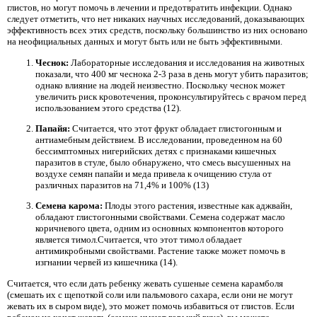
глистов, но могут помочь в лечении и предотвратить инфекции. Однако
следует отметить, что нет никаких научных исследований, доказывающих
эффективность всех этих средств, поскольку большинство из них основано
на неофициальных данных и могут быть или не быть эффективными.
Чеснок:
Лабораторные исследования и исследования на животных
показали, что 400 мг чеснока 2-3 раза в день могут убить паразитов;
однако влияние на людей неизвестно. Поскольку чеснок может
увеличить риск кровотечения, проконсультируйтесь с врачом перед
использованием этого средства (12).
Папайя:
Считается, что этот фрукт обладает глистогонным и
антиамебным действием. В исследовании, проведенном на 60
бессимптомных нигерийских детях с признаками кишечных
паразитов в стуле, было обнаружено, что смесь высушенных на
воздухе семян папайи и меда привела к очищению стула от
различных паразитов на 71,4% и 100% (13)
Семена карома:
Плоды этого растения, известные как аджвайн,
обладают глистогонными свойствами. Семена содержат масло
коричневого цвета, одним из основных компонентов которого
является тимол.Считается, что этот тимол обладает
антимикробными свойствами. Растение также может помочь в
изгнании червей из кишечника (14).
Считается, что если дать ребенку жевать сушеные семена карамболя
(смешать их с щепоткой соли или пальмового сахара, если они не могут
жевать их в сыром виде), это может помочь избавиться от глистов. Если