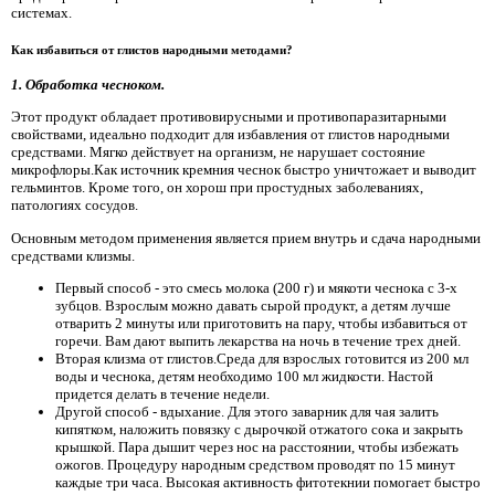
системах.
Как избавиться от глистов народными методами?
1. Обработка чесноком.
Этот продукт обладает противовирусными и противопаразитарными
свойствами, идеально подходит для избавления от глистов народными
средствами. Мягко действует на организм, не нарушает состояние
микрофлоры.Как источник кремния чеснок быстро уничтожает и выводит
гельминтов. Кроме того, он хорош при простудных заболеваниях,
патологиях сосудов.
Основным методом применения является прием внутрь и сдача народными
средствами клизмы.
Первый способ - это смесь молока (200 г) и мякоти чеснока с 3-х
зубцов. Взрослым можно давать сырой продукт, а детям лучше
отварить 2 минуты или приготовить на пару, чтобы избавиться от
горечи. Вам дают выпить лекарства на ночь в течение трех дней.
Вторая клизма от глистов.Среда для взрослых готовится из 200 мл
воды и чеснока, детям необходимо 100 мл жидкости. Настой
придется делать в течение недели.
Другой способ - вдыхание. Для этого заварник для чая залить
кипятком, наложить повязку с дырочкой отжатого сока и закрыть
крышкой. Пара дышит через нос на расстоянии, чтобы избежать
ожогов. Процедуру народным средством проводят по 15 минут
каждые три часа. Высокая активность фитотекнии помогает быстро