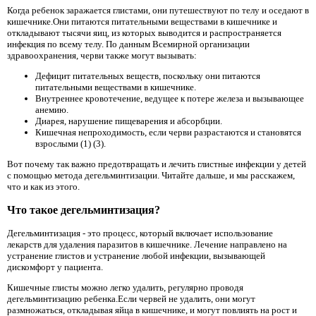
Когда ребенок заражается глистами, они путешествуют по телу и оседают в
кишечнике.Они питаются питательными веществами в кишечнике и
откладывают тысячи яиц, из которых выводится и распространяется
инфекция по всему телу. По данным Всемирной организации
здравоохранения, черви также могут вызывать:
Дефицит питательных веществ, поскольку они питаются
питательными веществами в кишечнике.
Внутреннее кровотечение, ведущее к потере железа и вызывающее
анемию.
Диарея, нарушение пищеварения и абсорбции.
Кишечная непроходимость, если черви разрастаются и становятся
взрослыми (1) (3).
Вот почему так важно предотвращать и лечить глистные инфекции у детей
с помощью метода дегельминтизации. Читайте дальше, и мы расскажем,
что и как из этого.
Что такое дегельминтизация?
Дегельминтизация - это процесс, который включает использование
лекарств для удаления паразитов в кишечнике. Лечение направлено на
устранение глистов и устранение любой инфекции, вызывающей
дискомфорт у пациента.
Кишечные глисты можно легко удалить, регулярно проводя
дегельминтизацию ребенка.Если червей не удалить, они могут
размножаться, откладывая яйца в кишечнике, и могут повлиять на рост и