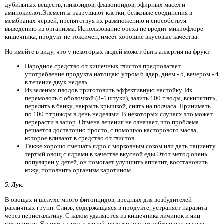
дубильных веществ, гликозидов, флавоноидов, эфирных масел и
аминокислот.Элементы разрушают клетки, белковые соединения в
мембранах червей, препятствуя их размножению и способствуя
выведению из организма. Использование ореха не вредит микрофлоре
кишечника, продукт не токсичен, имеет хорошие вкусовые качества.
Но имейте в виду, что у некоторых людей может быть аллергия на фрукт.
Народное средство от кишечных глистов предполагает
употребление продукта натощак: утром 6 ядер, днем ​​- 5, вечером - 4
в течение двух недель.
Из зеленых плодов приготовить эффективную настойку. Их
перемолоть с оболочкой (3-4 штуки), залить 100 г воды, вскипятить,
перелить в банку, накрыть крышкой, снять на полчаса. Принимать
по 100 г трижды в день неделями. В некоторых случаях это может
перерасти в запор. Отмена лечения не означает, что проблема
решается достаточно просто, с помощью касторового масла,
которое вливают в средство от глистов.
Также хорошо смешать ядро ​​с морковным соком или дать пациенту
тертый овощ с ядрами в качестве вкусной еды.Этот метод очень
популярен у детей, он помогает улучшить аппетит, восстановить
кожу, пополнить организм каротином.
5. Лук.
В овощах и шелухе много фитонцидов, вредных для возбудителей
различных групп. Слизь, содержащаяся в продукте, устраняет паразита
через перистальтику. С калом удаляются из кишечника личинок и яиц
гельминтов. Я заметил, что у людей, регулярно употребляющих сырые