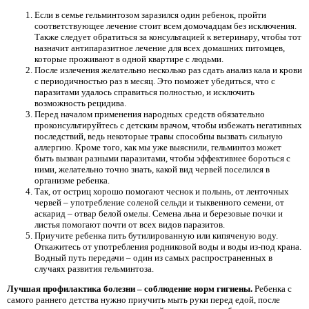
Если в семье гельминтозом заразился один ребенок, пройти
соответствующее лечение стоит всем домочадцам без исключения.
Также следует обратиться за консультацией к ветеринару, чтобы тот
назначит антипаразитное лечение для всех домашних питомцев,
которые проживают в одной квартире с людьми.
После излечения желательно несколько раз сдать анализ кала и крови
с периодичностью раз в месяц. Это поможет убедиться, что с
паразитами удалось справиться полностью, и исключить
возможность рецидива.
Перед началом применения народных средств обязательно
проконсультируйтесь с детским врачом, чтобы избежать негативных
последствий, ведь некоторые травы способны вызвать сильную
аллергию. Кроме того, как мы уже выяснили, гельминтоз может
быть вызван разными паразитами, чтобы эффективнее бороться с
ними, желательно точно знать, какой вид червей поселился в
организме ребенка.
Так, от остриц хорошо помогают чеснок и полынь, от ленточных
червей – употребление соленой сельди и тыквенного семени, от
аскарид – отвар белой омелы. Семена льна и березовые почки и
листья помогают почти от всех видов паразитов.
Приучите ребенка пить бутилированную или кипяченую воду.
Откажитесь от употребления родниковой воды и воды из-под крана.
Водный путь передачи – один из самых распространенных в
случаях развития гельминтоза.
Лучшая профилактика болезни – соблюдение норм гигиены.
Ребенка с
самого раннего детства нужно приучить мыть руки перед едой, после