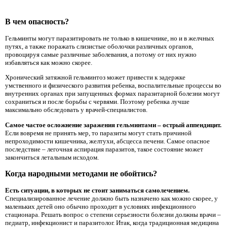
В чем опасность?
Гельминты могут паразитировать не только в кишечнике, но и в желчных
путях, а также поражать слизистые оболочки различных органов,
провоцируя самые различные заболевания, а потому от них нужно
избавляться как можно скорее.
Хронический затяжной гельминтоз может привести к задержке
умственного и физического развития ребенка, воспалительные процессы во
внутренних органах при запущенных формах паразитарной болезни могут
сохраниться и после борьбы с червями. Поэтому ребенка лучше
максимально обследовать у врачей-специалистов.
Самое частое осложнение заражения гельминтами – острый аппендицит.
Если вовремя не принять мер, то паразиты могут стать причиной
непроходимости кишечника, желтухи, абсцесса печени. Самое опасное
последствие – легочная аспирация паразитов, такое состояние может
закончиться летальным исходом.
Когда народными методами не обойтись?
Есть ситуации, в которых не стоит заниматься самолечением.
Специализированное лечение должно быть назначено как можно скорее, у
маленьких детей оно обычно проходит в условиях инфекционного
стационара. Решать вопрос о степени серьезности болезни должны врачи –
педиатр, инфекционист и паразитолог. Итак, когда традиционная медицина