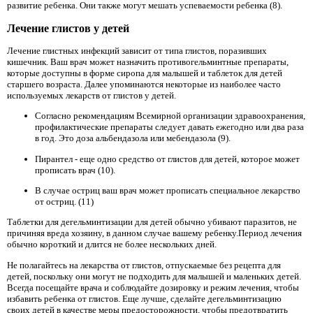
развитие ребенка. Они также могут мешать успеваемости ребенка (8).
Лечение глистов у детей
Лечение глистных инфекций зависит от типа глистов, поразивших
кишечник. Ваш врач может назначить противогельминтные препараты,
которые доступны в форме сиропа для малышей и таблеток для детей
старшего возраста. Далее упоминаются некоторые из наиболее часто
используемых лекарств от глистов у детей.
Согласно рекомендациям Всемирной организации здравоохранения,
профилактические препараты следует давать ежегодно или два раза
в год. Это доза альбендазола или мебендазола (9).
Пирантел - еще одно средство от глистов для детей, которое может
прописать врач (10).
В случае остриц ваш врач может прописать специальное лекарство
от остриц. (11)
Таблетки для дегельминтизации для детей обычно убивают паразитов, не
причиняя вреда хозяину, в данном случае вашему ребенку.Период лечения
обычно короткий и длится не более нескольких дней.
Не полагайтесь на лекарства от глистов, отпускаемые без рецепта для
детей, поскольку они могут не подходить для малышей и маленьких детей.
Всегда посещайте врача и соблюдайте дозировку и режим лечения, чтобы
избавить ребенка от глистов. Еще лучше, сделайте дегельминтизацию
своих детей в качестве меры предосторожности, чтобы предотвратить