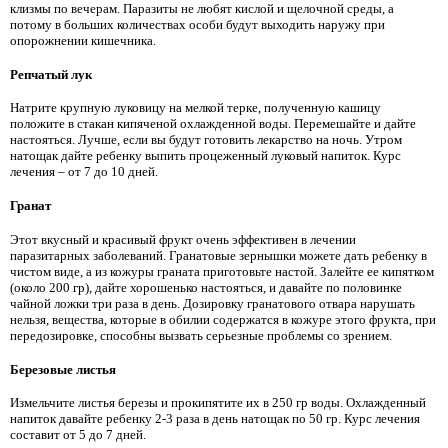
клизмы по вечерам. Паразиты не любят кислой и щелочной среды, а
потому в больших количествах особи будут выходить наружу при
опорожнении кишечника.
Репчатый лук
Натрите крупную луковицу на мелкой терке, полученную кашицу
положите в стакан кипяченой охлажденной воды. Перемешайте и дайте
настояться. Лучше, если вы будут готовить лекарство на ночь. Утром
натощак дайте ребенку выпить процеженный луковый напиток. Курс
лечения – от 7 до 10 дней.
Гранат
Этот вкусный и красивый фрукт очень эффективен в лечении
паразитарных заболеваний. Гранатовые зернышки можете дать ребенку в
чистом виде, а из кожуры граната приготовьте настой. Залейте ее кипятком
(около 200 гр), дайте хорошенько настояться, и давайте по половинке
чайной ложки три раза в день. Дозировку гранатового отвара нарушать
нельзя, вещества, которые в обилии содержатся в кожуре этого фрукта, при
передозировке, способны вызвать серьезные проблемы со зрением.
Березовые листья
Измельчите листья березы и прокипятите их в 250 гр воды. Охлажденный
напиток давайте ребенку 2-3 раза в день натощак по 50 гр. Курс лечения
составит от 5 до 7 дней.