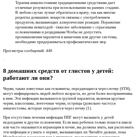
Терапия анкилостомами традиционными средствами дает
отличные результаты при использовании на ранних стадиях.
В любом случае лучше обратиться к врачу, так как многие
рецепты домашних лекарств связаны с употреблением
продуктов, вызывающих аллергические реакции. Поражение
организма нематодой - тяжелое заболевание с серьезными
осложнениями и рецидивами.Чтобы не допустить
проникновения паразитов в кишечник или другие системы,
необходимо придерживаться профилактических мер.
Просмотры сообщений: 440
.
8 домашних средств от глистов у детей:
работают ли они?
Черви, также известные как гельминты, передающиеся через почву (STH),
могут инфицировать людей любого возраста, но дети более восприимчивы
к ним. Эти инфекции вызываются группой паразитов, включая круглые
черви, власоглавы, ленточные черви, острицы (довольно часто) и
анкилостомы, которые передаются через почву (1).
При отсутствии лечения инфекции ППГ могут вызывать у детей
недоедание и другие осложнения. Если ваш ребенок только пошел в школу
или часто оказывается играющим в почве, вы должны знать, как распознать
эти инфекции и узнать о червях, вызывающих их.Читайте дальше, пока
MomJunction расскажет вам о причинах, последствиях и вариантах