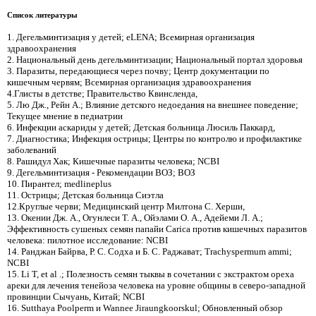
Список литературы
1. Дегельминтизация у детей; eLENA; Всемирная организация
здравоохранения
2. Национальный день дегельминтизации; Национальный портал здоровья
3. Паразиты, передающиеся через почву; Центр документации по
кишечным червям; Всемирная организация здравоохранения
4.Глисты в детстве; Правительство Квинсленда,
5. Лю Дж., Рейн А.; Влияние детского недоедания на внешнее поведение;
Текущее мнение в педиатрии
6. Инфекции аскариды у детей; Детская больница Люсиль Паккард,
7. Диагностика; Инфекция острицы; Центры по контролю и профилактике
заболеваний
8. Рашидул Хак; Кишечные паразиты человека; NCBI
9. Дегельминтизация - Рекомендации ВОЗ; ВОЗ
10. Пирантел; medlineplus
11. Острицы; Детская больница Сиэтла
12.Круглые черви; Медицинский центр Милтона С. Херши,
13. Окении Дж. А., Огунлеси Т. А., Ойэлами О. А., Адейеми Л. А.;
Эффективность сушеных семян папайи Carica против кишечных паразитов
человека: пилотное исследование: NCBI
14. Ранджан Байрва, Р. С. Содха и Б. С. Раджават; Trachyspermum ammi;
NCBI
15. Li T, et al .; Полезность семян тыквы в сочетании с экстрактом ореха
ареки для лечения тенейоза человека на уровне общины в северо-западной
провинции Сычуань, Китай; NCBI
16. Sutthaya Poolperm и Wannee Jiraungkoorskul; Обновленный обзор