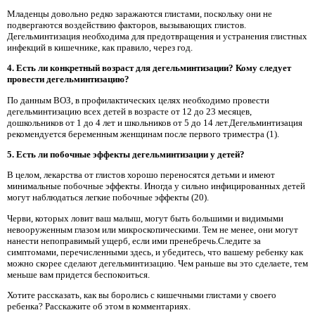
Младенцы довольно редко заражаются глистами, поскольку они не
подвергаются воздействию факторов, вызывающих глистов.
Дегельминтизация необходима для предотвращения и устранения глистных
инфекций в кишечнике, как правило, через год.
4. Есть ли конкретный возраст для дегельминтизации? Кому следует
провести дегельминтизацию?
По данным ВОЗ, в профилактических целях необходимо провести
дегельминтизацию всех детей в возрасте от 12 до 23 месяцев,
дошкольников от 1 до 4 лет и школьников от 5 до 14 лет.Дегельминтизация
рекомендуется беременным женщинам после первого триместра (1).
5. Есть ли побочные эффекты дегельминтизации у детей?
В целом, лекарства от глистов хорошо переносятся детьми и имеют
минимальные побочные эффекты. Иногда у сильно инфицированных детей
могут наблюдаться легкие побочные эффекты (20).
Черви, которых ловит ваш малыш, могут быть большими и видимыми
невооруженным глазом или микроскопическими. Тем не менее, они могут
нанести непоправимый ущерб, если ими пренебречь.Следите за
симптомами, перечисленными здесь, и убедитесь, что вашему ребенку как
можно скорее сделают дегельминтизацию. Чем раньше вы это сделаете, тем
меньше вам придется беспокоиться.
Хотите рассказать, как вы боролись с кишечными глистами у своего
ребенка? Расскажите об этом в комментариях.