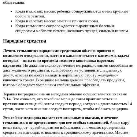
обязательна:
Когда в каловых массах ребенка обнаруживаются очень крупные
особи паразитов.
Когда в каловых массах заметны примеси крови.
Когда гельминтоз сопровождается выраженным болевым
синдромом в области печени, желчного пузыря, сильным кашлем.
Народные средства
Лечить гельминтоз народными средствами обычно принято в
комплексе: отвары, соки, настои и капли сочетают с клизмами, задача
которых – изгнать из просвета толстого кишечника взрослых
паразитов
. Но даже интенсивное лечение нетрадиционными способами не
даст желаемого результата, если ребенку не установить специальную
диету, которая поможет наладить нормальную работу желудочно-
кишечного тракта. В рационе малыша должны преобладать продукты,
которые обладают умеренным слабительным эффектом.
Терапия нетрадиционными методами обычно осуществляется по схеме
7/14. Это означает, что лечебные меры должны практиковаться на
протяжении семи дней, затем следует период «отдыха» длительностью 14
суток, после чего лечение следует повторить, чтобы избежать рецидива.
Это сейчас медицина шагает семимильными шагами, и лечение
гельминтозов не представляет для нее особых сложностей.
А еще пару
веков назад от червей-паразитов избавлялись с помощью проверенных
средств, не имеющих отношения к традиционному врачеванию. Многие