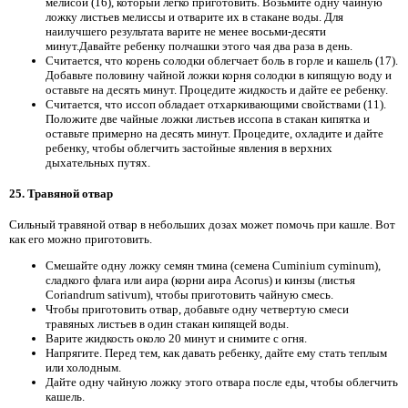
мелисой (16), который легко приготовить. Возьмите одну чайную
ложку листьев мелиссы и отварите их в стакане воды. Для
наилучшего результата варите не менее восьми-десяти
минут.Давайте ребенку полчашки этого чая два раза в день.
Считается, что корень солодки облегчает боль в горле и кашель (17).
Добавьте половину чайной ложки корня солодки в кипящую воду и
оставьте на десять минут. Процедите жидкость и дайте ее ребенку.
Считается, что иссоп обладает отхаркивающими свойствами (11).
Положите две чайные ложки листьев иссопа в стакан кипятка и
оставьте примерно на десять минут. Процедите, охладите и дайте
ребенку, чтобы облегчить застойные явления в верхних
дыхательных путях.
25. Травяной отвар
Сильный травяной отвар в небольших дозах может помочь при кашле. Вот
как его можно приготовить.
Смешайте одну ложку семян тмина (семена Cuminium cyminum),
сладкого флага или аира (корни аира Acorus) и кинзы (листья
Coriandrum sativum), чтобы приготовить чайную смесь.
Чтобы приготовить отвар, добавьте одну четвертую смеси
травяных листьев в один стакан кипящей воды.
Варите жидкость около 20 минут и снимите с огня.
Напрягите. Перед тем, как давать ребенку, дайте ему стать теплым
или холодным.
Дайте одну чайную ложку этого отвара после еды, чтобы облегчить
кашель.