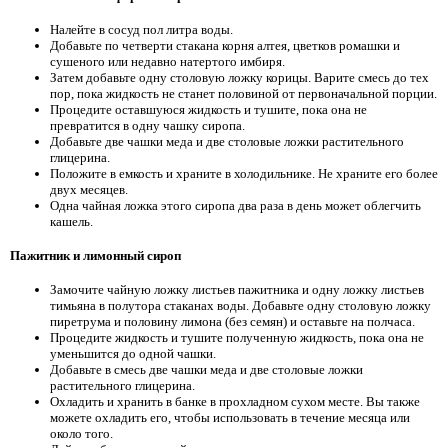
Налейте в сосуд пол литра воды.
Добавьте по четверти стакана корня алтея, цветков ромашки и
сушеного или недавно натертого имбиря.
Затем добавьте одну столовую ложку корицы. Варите смесь до тех
пор, пока жидкость не станет половиной от первоначальной порции.
Процедите оставшуюся жидкость и тушите, пока она не
превратится в одну чашку сиропа.
Добавьте две чашки меда и две столовые ложки растительного
глицерина.
Положите в емкость и храните в холодильнике. Не храните его более
двух месяцев.
Одна чайная ложка этого сиропа два раза в день может облегчить
кашель.
Пажитник и лимонный сироп
Замочите чайную ложку листьев пажитника и одну ложку листьев
тимьяна в полутора стаканах воды. Добавьте одну столовую ложку
пиретрума и половину лимона (без семян) и оставьте на полчаса.
Процедите жидкость и тушите полученную жидкость, пока она не
уменьшится до одной чашки.
Добавьте в смесь две чашки меда и две столовые ложки
растительного глицерина.
Охладить и хранить в банке в прохладном сухом месте. Вы также
можете охладить его, чтобы использовать в течение месяца или
около того.