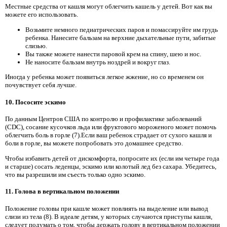
Местные средства от кашля могут облегчить кашель у детей. Вот как вы
можете его использовать.
Возьмите немного педиатрических паров и помассируйте им грудь
ребенка. Нанесите бальзам на верхние дыхательные пути, забитые
слизью.
Вы также можете нанести паровой крем на спину, шею и нос.
Не наносите бальзам внутрь ноздрей и вокруг глаз.
Иногда у ребенка может появиться легкое жжение, но со временем он
почувствует себя лучше.
10. Пососите эскимо
По данным Центров США по контролю и профилактике заболеваний
(CDC), сосание кусочков льда или фруктового мороженого может помочь
облегчить боль в горле (7).Если ваш ребенок страдает от сухого кашля и
боли в горле, вы можете попробовать это домашнее средство.
Чтобы избавить детей от дискомфорта, попросите их (если им четыре года
и старше) сосать леденцы, эскимо или колотый лед без сахара. Убедитесь,
что вы разрешили им съесть только одно эскимо.
11. Голова в вертикальном положении
Положение головы при кашле может повлиять на выделение или вывод
слизи из тела (8). В идеале детям, у которых случаются приступы кашля,
следует подумать о том, чтобы держать голову в вертикальном положении