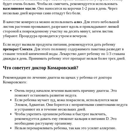
будет очень больно. Чтобы их смягчить, рекомендуется использовать
вазелиновое масло
. Оно наносится на корочки 1-2 раза в день. Через
несколько дней корочки сами отпадут без боли.
В качестве компресса можно использовать
алоэ
. Для этого небольшой
листик растения промывают, разрезают вдоль и прикладывают липкой
стороной к поврежденному участку на десять минут, затем листик
убирают. Процедура проводится утром и вечером.
Если недуг вызвали продукты питания, рекомендуется дать ребенку
препарат Смекта
. Для этого половину содержимого пакетика разводят в
стакане теплой кипяченной воды. Лекарство дают ребенку по 1/3 стакана
дважды в день. Принимать ребенку этот препарат нельзя более трех дней.
Что советует доктор Комаровский?
Рекомендации по лечению диатеза на щеках у ребенка от доктора
Комаровского:
Очень перед началом лечения выяснить причину диатеза. Это
поможет остановить развитие недуга.
Если ребенка мучает зуд, кожа покраснела, используются мази
Элоком, Адвантан. Они борются с неприятными симптомами недуга
и устраняют их в течение нескольких дней.
Чтобы укрепить организм ребенка и быстрее вылечить,
рекомендуется давать ему глюконат кальция и витамин D. Это
необходимо растущему организму.
Нельзя перекармливать ребенка, так как это усилит аллергию.