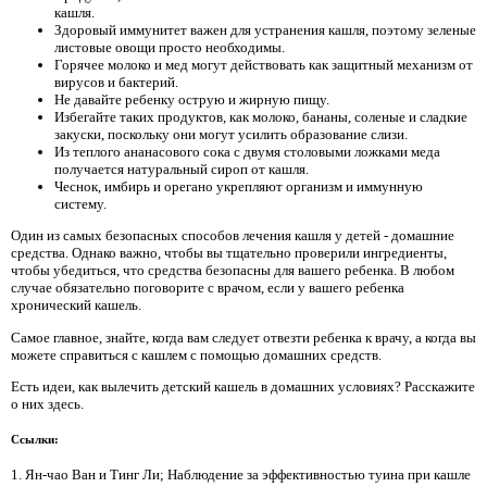
кашля.
Здоровый иммунитет важен для устранения кашля, поэтому зеленые
листовые овощи просто необходимы.
Горячее молоко и мед могут действовать как защитный механизм от
вирусов и бактерий.
Не давайте ребенку острую и жирную пищу.
Избегайте таких продуктов, как молоко, бананы, соленые и сладкие
закуски, поскольку они могут усилить образование слизи.
Из теплого ананасового сока с двумя столовыми ложками меда
получается натуральный сироп от кашля.
Чеснок, имбирь и орегано укрепляют организм и иммунную
систему.
Один из самых безопасных способов лечения кашля у детей - домашние
средства. Однако важно, чтобы вы тщательно проверили ингредиенты,
чтобы убедиться, что средства безопасны для вашего ребенка. В любом
случае обязательно поговорите с врачом, если у вашего ребенка
хронический кашель.
Самое главное, знайте, когда вам следует отвезти ребенка к врачу, а когда вы
можете справиться с кашлем с помощью домашних средств.
Есть идеи, как вылечить детский кашель в домашних условиях? Расскажите
о них здесь.
Ссылки:
1. Ян-чао Ван и Тинг Ли; Наблюдение за эффективностью туина при кашле