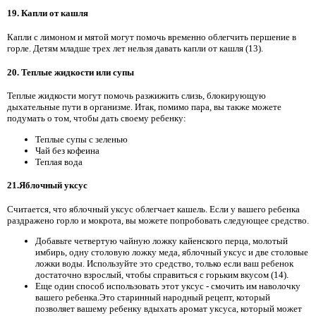
19. Капли от кашля
Капли с лимоном и мятой могут помочь временно облегчить першение в
горле. Детям младше трех лет нельзя давать капли от кашля (13).
20. Теплые жидкости или супы
Теплые жидкости могут помочь разжижить слизь, блокирующую
дыхательные пути в организме. Итак, помимо пара, вы также можете
подумать о том, чтобы дать своему ребенку:
Теплые супы с зеленью
Чай без кофеина
Теплая вода
21.Яблочный уксус
Считается, что яблочный уксус облегчает кашель. Если у вашего ребенка
раздражено горло и мокрота, вы можете попробовать следующее средство.
Добавьте четвертую чайную ложку кайенского перца, молотый
имбирь, одну столовую ложку меда, яблочный уксус и две столовые
ложки воды. Используйте это средство, только если ваш ребенок
достаточно взрослый, чтобы справиться с горьким вкусом (14).
Еще один способ использовать этот уксус - смочить им наволочку
вашего ребенка.Это старинный народный рецепт, который
позволяет вашему ребенку вдыхать аромат уксуса, который может