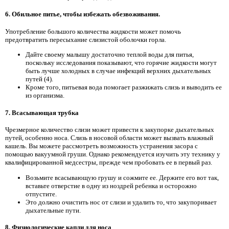
6. Обильное питье, чтобы избежать обезвоживания.
Употребление большого количества жидкости может помочь
предотвратить пересыхание слизистой оболочки горла.
Дайте своему малышу достаточно теплой воды для питья,
поскольку исследования показывают, что горячие жидкости могут
быть лучше холодных в случае инфекций верхних дыхательных
путей (4).
Кроме того, питьевая вода помогает разжижать слизь и выводить ее
из организма.
7. Всасывающая трубка
Чрезмерное количество слизи может привести к закупорке дыхательных
путей, особенно носа. Слизь в носовой области может вызвать влажный
кашель. Вы можете рассмотреть возможность устранения засора с
помощью вакуумной груши. Однако рекомендуется изучить эту технику у
квалифицированной медсестры, прежде чем пробовать ее в первый раз.
Возьмите всасывающую грушу и сожмите ее. Держите его вот так,
вставьте отверстие в одну из ноздрей ребенка и осторожно
отпустите.
Это должно очистить нос от слизи и удалить то, что закупоривает
дыхательные пути.
8. Физиологические капли для носа