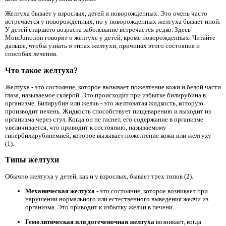
Желтуха бывает у взрослых, детей и новорожденных. Это очень часто
встречается у новорожденных, но у новорожденных желтуха бывает иной.
У детей старшего возраста заболевание встречается редко. Здесь
MomJunction говорит о желтухе у детей, кроме новорожденных. Читайте
дальше, чтобы узнать о типах желтухи, причинах этого состояния и
способах лечения.
Что такое желтуха?
Желтуха - это состояние, которое вызывает пожелтение кожи и белой части
глаза, называемое склерой. Это происходит при избытке билирубина в
организме. Билирубин или желчь - это желтоватая жидкость, которую
производит печень. Жидкость способствует пищеварению и выходит из
организма через стул. Когда он не гаснет, его содержание в организме
увеличивается, что приводит к состоянию, называемому
гипербилирубинемией, которое вызывает пожелтение кожи или желтуху
(1).
Типы желтухи
Обычно желтуха у детей, как и у взрослых, бывает трех типов (2).
Механическая желтуха
- это состояние, которое возникает при
нарушении нормального или естественного выведения желчи из
организма. Это приводит к избытку желчи в печени.
Гемолитическая или догеченочная желтуха
возникает, когда