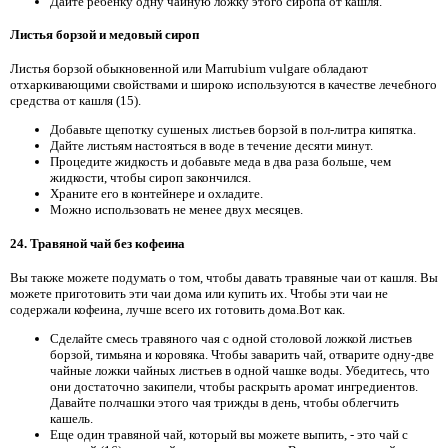
Дайте ребенку одну чайную ложку этого сиропа от кашля.
Листья борзой и медовый сироп
Листья борзой обыкновенной или Marrubium vulgare обладают
отхаркивающими свойствами и широко используются в качестве лечебного
средства от кашля (15).
Добавьте щепотку сушеных листьев борзой в пол-литра кипятка.
Дайте листьям настояться в воде в течение десяти минут.
Процедите жидкость и добавьте меда в два раза больше, чем
жидкости, чтобы сироп закончился.
Храните его в контейнере и охладите.
Можно использовать не менее двух месяцев.
24. Травяной чай без кофеина
Вы также можете подумать о том, чтобы давать травяные чаи от кашля. Вы
можете приготовить эти чаи дома или купить их. Чтобы эти чаи не
содержали кофеина, лучше всего их готовить дома.Вот как.
Сделайте смесь травяного чая с одной столовой ложкой листьев
борзой, тимьяна и коровяка. Чтобы заварить чай, отварите одну-две
чайные ложки чайных листьев в одной чашке воды. Убедитесь, что
они достаточно закипели, чтобы раскрыть аромат ингредиентов.
Давайте полчашки этого чая трижды в день, чтобы облегчить
кашель.
Еще один травяной чай, который вы можете выпить, - это чай с