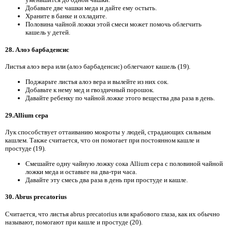
Добавьте две чашки меда и дайте ему остыть.
Храните в банке и охладите.
Половина чайной ложки этой смеси может помочь облегчить
кашель у детей.
28. Алоэ барбаденсис
Листья алоэ вера или (алоэ барбаденсис) облегчают кашель (19).
Поджарьте листья алоэ вера и вылейте из них сок.
Добавьте к нему мед и гвоздичный порошок.
Давайте ребенку по чайной ложке этого вещества два раза в день.
29.Allium cepa
Лук способствует оттаиванию мокроты у людей, страдающих сильным
кашлем. Также считается, что он помогает при постоянном кашле и
простуде (19).
Смешайте одну чайную ложку сока Allium cepa с половиной чайной
ложки меда и оставьте на два-три часа.
Давайте эту смесь два раза в день при простуде и кашле.
30. Abrus precatorius
Считается, что листья abrus precatorius или крабового глаза, как их обычно
называют, помогают при кашле и простуде (20).