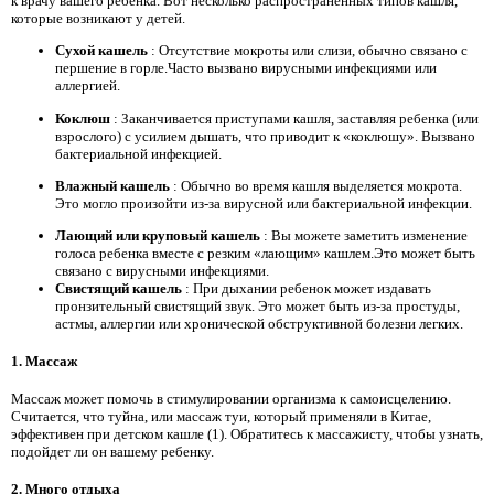
к врачу вашего ребенка. Вот несколько распространенных типов кашля,
которые возникают у детей.
Сухой кашель
: Отсутствие мокроты или слизи, обычно связано с
першение в горле.Часто вызвано вирусными инфекциями или
аллергией.
Коклюш
: Заканчивается приступами кашля, заставляя ребенка (или
взрослого) с усилием дышать, что приводит к «коклюшу». Вызвано
бактериальной инфекцией.
Влажный кашель
: Обычно во время кашля выделяется мокрота.
Это могло произойти из-за вирусной или бактериальной инфекции.
Лающий или круповый кашель
: Вы можете заметить изменение
голоса ребенка вместе с резким «лающим» кашлем.Это может быть
связано с вирусными инфекциями.
Свистящий кашель
: При дыхании ребенок может издавать
пронзительный свистящий звук. Это может быть из-за простуды,
астмы, аллергии или хронической обструктивной болезни легких.
1. Массаж
Массаж может помочь в стимулировании организма к самоисцелению.
Считается, что туйна, или массаж туи, который применяли в Китае,
эффективен при детском кашле (1). Обратитесь к массажисту, чтобы узнать,
подойдет ли он вашему ребенку.
2. Много отдыха