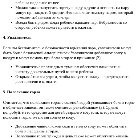
ребенка подальше от нее.
Можно также запустить горячую воду в душе и оставить на пару
минут при закрытой дверце. Это наполнит комнату паром, который
поможет избавиться от холода.
Всегда быть рядом, когда ребенок вдыхает пар. Небрежность со
стороны ребенка может привести к ожогам.
4. Увлажнитель
Если вы беспокоитесь о безопасности вдыхания пара, увлажнители могут
быть более безопасной альтернативой.Увлажнители добавляют влагу в
воздух и могут помочь при боли в горле и при кашле (2).
Увлажнитель с прохладным туманом обеспечит влажность и
чистоту дыхательных путей вашего ребенка.
Открывайте окна утром, чтобы выпустить влагу и предотвратить
рост плесени в комнате.
5. Полоскание горла
Считается, что полоскание горла с соленой водой успокаивает боль в горле
и облегчает кашель; он также считается рентабельным (3). Однако
попробуйте это средство для детей старшего возраста, которые могут
полоскать горло, не глотая соленую воду.
Добавление чайной ложки соли в теплую воду может облегчить
боль и першение в горле.
Полоскание горла трижды в день также может облегчить кашель.