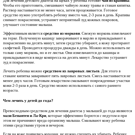
Для лечения детского диатеза на щеках у ребенка готовят
чай из крапивы
.
Чтобы его приготовить, смешивают чайную ложку травы и стакан кипятка.
Раствор настаивается не менее часа, затем процеживается. Готовое
средство нужно употреблять ребенку вместо чая, 2-3 раза в день. Крапива
снимает покраснения, устраняет неприятный зуд кожных покровов,
улучшает состояние малыша.
Эффективным является
средство из моркови
. Свежую морковь измельчают
на терке. Полученную кашицу заворачивают в марлю и прикладывают к
покраснению на десять минут, затем средство убирают, а кожу протирают
салфеткой. Проводится процедура дважды в день. Можно использовать не
только саму морковь, но и ее листья. Они измельчаются до кашицы и
прикладываются в виде компресса на десять минут. Лекарство устраняет
зуд и покраснение.
Лечить ребенка можно
средством из лавровых листьев
. Для этого в
стакане кипятка заваривают пять лавровых листьев. Смесь настаивается не
менее двух часов. Готовым лекарством смазывают поврежденные участки
кожи 2-3 раза в день. Средство можно использовать с самого раннего
возраста.
Чем лечить у детей до года?
Превосходным средством для лечения диатеза у малышей до года являются
мази Бепантен и Ла-Кри
, которые эффективно борются с недугом и при
этом не причиняют вреда организму малыша. Смазывают кожу ребенка
этими средствами утром и вечером.
Если на коже появились корочки, не нужно спешить их убирать. Ребенку