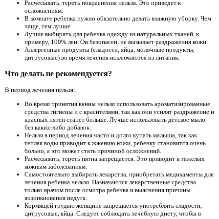
Расчесывать, тереть покраснения нельзя. Это приведет к
осложнениям.
В комнате ребенка нужно обязательно делать влажную уборку. Чем
чаще, тем лучше.
Лучше выбирать для ребенка одежду из натуральных тканей, к
примеру, 100% лен. Он безопасен, не вызывает раздражения кожи.
Аллергенные продукты (сладости, яйца, молочные продукты,
цитрусовые) во время лечения исключаются из питания.
Что делать не рекомендуется?
В период лечения нельзя:
Во время принятия ванны нельзя использовать ароматизированные
средства гигиены и с красителями, так как они усилят раздражение и
красных пятен станет больше. Лучше использовать детское мыло
без каких-либо добавок.
Нельзя в период лечения часто и долго купать малыша, так как
теплая воды приводит к жжению кожи, ребенку становится очень
больно, а это может стать причиной осложнений.
Расчесывать, тереть пятна запрещается. Это приводит к тяжелых
кожным заболеваниям.
Самостоятельно выбирать лекарства, приобретать медикаменты для
лечения ребенка нельзя. Назначаются лекарственные средства
только врачом после осмотра ребенка и выяснения причины
возникновения недуга.
Кормящей грудью женщине запрещается употреблять сладости,
цитрусовые, яйца. Следует соблюдать лечебную диету, чтобы в