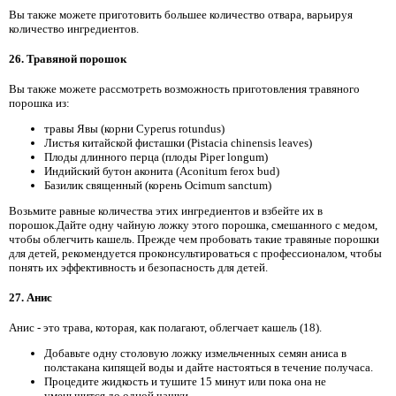
Вы также можете приготовить большее количество отвара, варьируя
количество ингредиентов.
26. Травяной порошок
Вы также можете рассмотреть возможность приготовления травяного
порошка из:
травы Явы (корни Cyperus rotundus)
Листья китайской фисташки (Pistacia chinensis leaves)
Плоды длинного перца (плоды Piper longum)
Индийский бутон аконита (Aconitum ferox bud)
Базилик священный (корень Ocimum sanctum)
Возьмите равные количества этих ингредиентов и взбейте их в
порошок.Дайте одну чайную ложку этого порошка, смешанного с медом,
чтобы облегчить кашель. Прежде чем пробовать такие травяные порошки
для детей, рекомендуется проконсультироваться с профессионалом, чтобы
понять их эффективность и безопасность для детей.
27. Анис
Анис - это трава, которая, как полагают, облегчает кашель (18).
Добавьте одну столовую ложку измельченных семян аниса в
полстакана кипящей воды и дайте настояться в течение получаса.
Процедите жидкость и тушите 15 минут или пока она не
уменьшится до одной чашки.