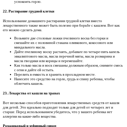
успокоить горло.
22. Растирание грудной клетки
Использование домашнего растирания грудной клетки вместо
лекарственного также может быть полезно при борьбе с кашлем. Вот как
его можно сделать дома.
Возьмите две столовые ложки пчелиного воска без горки и
смешайте их с половиной стакана оливкового, кокосового или
миндального масла.
Дайте пчелиному воску растаять, добавьте по четыре-пять капель
эвкалиптового масла, масла перечной мяты, масла розмарина и
масла гвоздики или корицы и перемешайте.
Как только масла и воск смешаны должным образом, снимите смесь
с огня и дайте ей остыть.
Перелить в емкость и хранить в прохладном месте.
Нанесите это средство на горло, грудь и спину ребенка, чтобы
облегчить кашель.
23. Лекарства от кашля на травах
Вот несколько способов приготовления лекарственных средств от кашля
для детей. Это идеально подходит только для детей от четырех лет и
старше. Перед использованием убедитесь, что у вашего ребенка нет
аллергии на какие-либо вещества.
Ромашковый и зефирный сироп