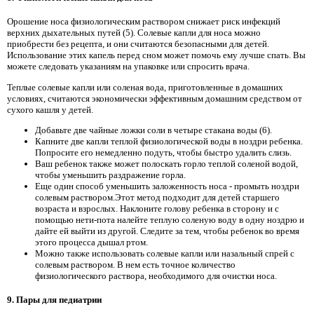
Орошение носа физиологическим раствором снижает риск инфекций
верхних дыхательных путей (5). Солевые капли для носа можно
приобрести без рецепта, и они считаются безопасными для детей.
Использование этих капель перед сном может помочь ему лучше спать. Вы
можете следовать указаниям на упаковке или спросить врача.
Теплые солевые капли или соленая вода, приготовленные в домашних
условиях, считаются экономически эффективным домашним средством от
сухого кашля у детей.
Добавьте две чайные ложки соли в четыре стакана воды (6).
Капните две капли теплой физиологической воды в ноздри ребенка.
Попросите его немедленно подуть, чтобы быстро удалить слизь.
Ваш ребенок также может полоскать горло теплой соленой водой,
чтобы уменьшить раздражение горла.
Еще один способ уменьшить заложенность носа - промыть ноздри
солевым раствором.Этот метод подходит для детей старшего
возраста и взрослых. Наклоните голову ребенка в сторону и с
помощью нети-пота налейте теплую соленую воду в одну ноздрю и
дайте ей выйти из другой. Следите за тем, чтобы ребенок во время
этого процесса дышал ртом.
Можно также использовать солевые капли или назальный спрей с
солевым раствором. В нем есть точное количество
физиологического раствора, необходимого для очистки носа.
9. Пары для педиатрии