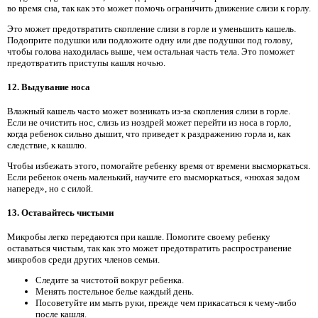
во время сна, так как это может помочь ограничить движение слизи к горлу.
Это может предотвратить скопление слизи в горле и уменьшить кашель.
Подоприте подушки или подложите одну или две подушки под голову,
чтобы голова находилась выше, чем остальная часть тела. Это поможет
предотвратить приступы кашля ночью.
12. Выдувание носа
Влажный кашель часто может возникать из-за скопления слизи в горле.
Если не очистить нос, слизь из ноздрей может перейти из носа в горло,
когда ребенок сильно дышит, что приведет к раздражению горла и, как
следствие, к кашлю.
Чтобы избежать этого, помогайте ребенку время от времени высморкаться.
Если ребенок очень маленький, научите его высморкаться, «нюхая задом
наперед», но с силой.
13. Оставайтесь чистыми
Микробы легко передаются при кашле. Помогите своему ребенку
оставаться чистым, так как это может предотвратить распространение
микробов среди других членов семьи.
Следите за чистотой вокруг ребенка.
Менять постельное белье каждый день.
Посоветуйте им мыть руки, прежде чем прикасаться к чему-либо
после кашля.