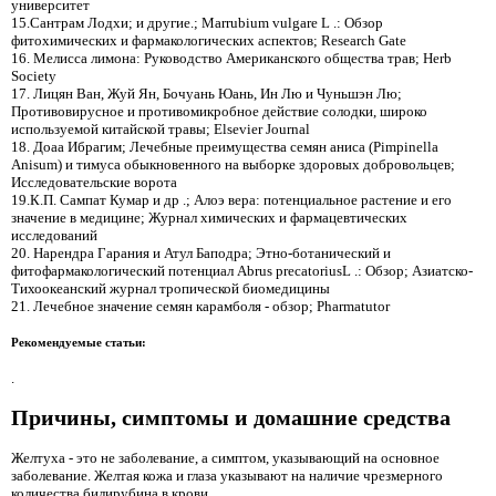
университет
15.Сантрам Лодхи; и другие.; Marrubium vulgare L .: Обзор
фитохимических и фармакологических аспектов; Research Gate
16. Мелисса лимона: Руководство Американского общества трав; Herb
Society
17. Лицян Ван, Жуй Ян, Бочуань Юань, Ин Лю и Чуньшэн Лю;
Противовирусное и противомикробное действие солодки, широко
используемой китайской травы; Elsevier Journal
18. Доаа Ибрагим; Лечебные преимущества семян аниса (Pimpinella
Anisum) и тимуса обыкновенного на выборке здоровых добровольцев;
Исследовательские ворота
19.К.П. Сампат Кумар и др .; Алоэ вера: потенциальное растение и его
значение в медицине; Журнал химических и фармацевтических
исследований
20. Нарендра Гарания и Атул Баподра; Этно-ботанический и
фитофармакологический потенциал Abrus precatoriusL .: Обзор; Азиатско-
Тихоокеанский журнал тропической биомедицины
21. Лечебное значение семян карамболя - обзор; Pharmatutor
Рекомендуемые статьи:
.
Причины, симптомы и домашние средства
Желтуха - это не заболевание, а симптом, указывающий на основное
заболевание. Желтая кожа и глаза указывают на наличие чрезмерного
количества билирубина в крови.