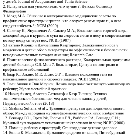
у детей; Journal of Acupuncture and Tunia Science
2. Испаритель или увлажнитель: что лучше ?; Детская больница
Филадельфии
3. Мояд М.А. Обычные и альтернативные медицинские советы по
профилактике простуды и гриппа: что следует рекомендовать, а чего
следует избегать ?; NCBI (2009)
4. Сакетху К., Янушкевич А., Сакнер М.А.; Влияние питья горячей воды,
холодной воды и куриного супа на скорость слизи в носу и сопротивление
потоку воздуха через нос; NCBI (1987)
5.Гаэтано Кирико и Джузеппина Квартароне; Заложенность носа у
младенцев и детей: обзор литературы по эффективности и безопасности
немедикаментозных методов лечения; Research Gate
6. Приготовление физиологического раствора; Колоректальная программа
детской больницы C.S. Mott 7. Боль в горле; Центры по контролю и
профилактике заболеваний
8. Бадр К., Элкинс М.Р., Эллис Э.Р .; Влияние положения тела на
максимальное давление и скорость выдоха; NCBI (2002)
9. Эван Ашкин и Энн Маунси; Ложка меда помогает заснуть кашляющему
ребенку; Журнал семейной практики
10.Навид Ахмед, Аластер Сатклифф и Клэр Типпер; Технико-
экономическое обоснование: мед для лечения кашля у детей;
Педиатрический отчет (2013)
11. Shahnaz Sultana, et al .; Травяные препараты для подавления кашля:
обзор; Международный журнал фармацевтических наук: изобретение
12. Реннард БО1, Эртл РФ, Госсман Г.Л., Роббинс Р.А., Реннард С.И.;
Куриный суп подавляет хемотаксис нейтрофилов in vitro; NCBI (2000)
13. Помощь ребенку с простудой; Стэнфордское детское здоровье
14. Бонни К. Макмиллен; Домашнее средство от кашля; Питтсбургский