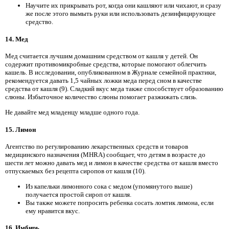
Научите их прикрывать рот, когда они кашляют или чихают, и сразу
же после этого вымыть руки или использовать дезинфицирующее
средство.
14. Мед
Мед считается лучшим домашним средством от кашля у детей. Он
содержит противомикробные средства, которые помогают облегчить
кашель. В исследовании, опубликованном в Журнале семейной практики,
рекомендуется давать 1,5 чайных ложки меда перед сном в качестве
средства от кашля (9). Сладкий вкус меда также способствует образованию
слюны. Избыточное количество слюны помогает разжижать слизь.
Не давайте мед младенцу младше одного года.
15. Лимон
Агентство по регулированию лекарственных средств и товаров
медицинского назначения (MHRA) сообщает, что детям в возрасте до
шести лет можно давать мед и лимон в качестве средства от кашля вместо
отпускаемых без рецепта сиропов от кашля (10).
Из капельки лимонного сока с медом (упомянутого выше)
получается простой сироп от кашля.
Вы также можете попросить ребенка сосать ломтик лимона, если
ему нравится вкус.
16. Имбирь