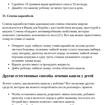
Скрабите 10 граммов корня крабового глаза в 10 мл воды.
Давайте это вашему ребенку не менее трех раз в день.
31. Семена карамболя
Семена карамболя (тмин аджована) или семена епископа широко
используются в Индии для борьбы с расстройством желудка, простудой и
кашлем. Семена обладают антимикробными свойствами, которые
помогают уменьшить заложенность носа (21). Вот как можно приготовить
отвар из семян от кашля.
Отварите одну чайную ложку семян карамболя, восемь-десять
листьев базилика, половину чайной ложки сухого порошка имбиря,
одну гвоздику, щепотку молотого перца, половину чайной ложки
порошка куркумы и одну треть стакана пальмового сахара в
половине чашки воды.
Варить десять минут и процедить жидкость.
Дайте ребенку чайную ложку, чтобы облегчить кашель.
Другие естественные способы лечения кашля у детей
Хотите узнать, как вылечить кашель у ребенка? Вот несколько других
средств, которые вы можете попробовать после разговора с врачом:
Чтобы остановить кашель, разрежьте лимон пополам, добавьте
щепотку соли и молотого перца и дайте мальчику пососать его.
Острый вкус лимона помогает смягчить кашель.