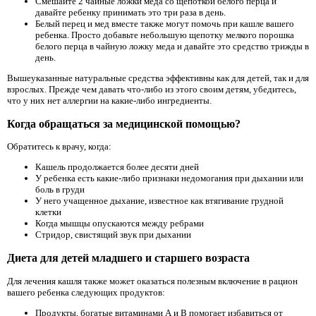
Смешайте 2 чайные ложки меда со щепоткой белого перца и
давайте ребенку принимать это три раза в день.
Белый перец и мед вместе также могут помочь при кашле вашего
ребенка. Просто добавьте небольшую щепотку мелкого порошка
белого перца в чайную ложку меда и давайте это средство трижды в
день.
Вышеуказанные натуральные средства эффективны как для детей, так и для
взрослых. Прежде чем давать что-либо из этого своим детям, убедитесь,
что у них нет аллергии на какие-либо ингредиенты.
Когда обращаться за медицинской помощью?
Обратитесь к врачу, когда:
Кашель продолжается более десяти дней
У ребенка есть какие-либо признаки недомогания при дыхании или
боль в груди
У него учащенное дыхание, известное как втягивание грудной
клетки
Когда мышцы опускаются между ребрами
Стридор, свистящий звук при дыхании
Диета для детей младшего и старшего возраста
Для лечения кашля также может оказаться полезным включение в рацион
вашего ребенка следующих продуктов:
Продукты, богатые витаминами А и В помогает избавиться от