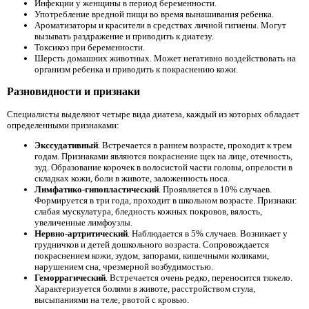
Инфекции у женщины в период беременности.
Употребление вредной пищи во время вынашивания ребенка.
Ароматизаторы и красители в средствах личной гигиены. Могут
вызывать раздражение и приводить к диатезу.
Токсикоз при беременности.
Шерсть домашних животных. Может негативно воздействовать на
организм ребенка и приводить к покраснению кожи.
Разновидности и признаки
Специалисты выделяют четыре вида диатеза, каждый из которых обладает
определенными признаками:
Экссудативный
. Встречается в раннем возрасте, проходит к трем
годам. Признаками являются покраснение щек на лице, отечность,
зуд. Образование корочек в волосистой части головы, опрелости в
складках кожи, боли в животе, заложенность носа.
Лимфатико-гипопластический
. Проявляется в 10% случаев.
Формируется в три года, проходит в школьном возрасте. Признаки:
слабая мускулатура, бледность кожных покровов, вялость,
увеличенные лимфоузлы.
Нервно-артритический
. Наблюдается в 5% случаев. Возникает у
грудничков и детей дошкольного возраста. Сопровождается
покраснением кожи, зудом, запорами, кишечными коликами,
нарушением сна, чрезмерной возбудимостью.
Геморрагический
. Встречается очень редко, переносится тяжело.
Характеризуется болями в животе, расстройством стула,
высыпаниями на теле, рвотой с кровью.