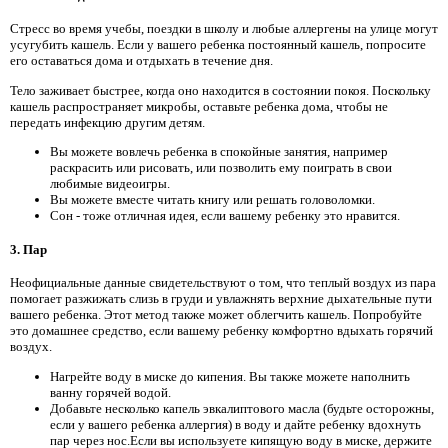
Стресс во время учебы, поездки в школу и любые аллергены на улице могут
усугубить кашель. Если у вашего ребенка постоянный кашель, попросите
его оставаться дома и отдыхать в течение дня.
Тело заживает быстрее, когда оно находится в состоянии покоя. Поскольку
кашель распространяет микробы, оставьте ребенка дома, чтобы не
передать инфекцию другим детям.
Вы можете вовлечь ребенка в спокойные занятия, например
раскрасить или рисовать, или позволить ему поиграть в свои
любимые видеоигры.
Вы можете вместе читать книгу или решать головоломки.
Сон - тоже отличная идея, если вашему ребенку это нравится.
3. Пар
Неофициальные данные свидетельствуют о том, что теплый воздух из пара
помогает разжижать слизь в груди и увлажнять верхние дыхательные пути
вашего ребенка. Этот метод также может облегчить кашель. Попробуйте
это домашнее средство, если вашему ребенку комфортно вдыхать горячий
воздух.
Нагрейте воду в миске до кипения. Вы также можете наполнить
ванну горячей водой.
Добавьте несколько капель эвкалиптового масла (будьте осторожны,
если у вашего ребенка аллергия) в воду и дайте ребенку вдохнуть
пар через нос.Если вы используете кипящую воду в миске, держите