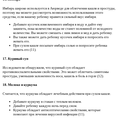
Имбирь широко используется в Аюрведе для облегчения кашля и простуды,
поэтому вы можете рассмотреть возможность использования этого
средства, если вашему ребенку нравится сильный вкус имбиря.
Добавьте кусочек измельченного имбиря в воду и дайте ему
закипеть, пока количество воды не станет половиной от исходного
количества. Вы можете смешать с ним лимон и мед и дать ребенку.
Вы также можете дать ребенку кусочек имбиря и попросить его
жевать его.
При сухом кашле посыпьте имбирь солью и попросите ребенка
жевать его (11).
17. Куриный суп
Исследователи обнаружили, что куриный суп обладает
противовоспалительными свойствами. Это может облегчить симптомы
простуды, уменьшив заложенность носа, кашель и боль в горле (12).
18. Молоко и куркума
Считается, что куркума обладает лечебным действием при сухом кашле.
Добавьте куркуму в стакан с теплым молоком.
Давайте ребенку каждую ночь перед сном.
Куркума обладает антисептическими свойствами, которые
помогают при лечении вирусной инфекции (11).