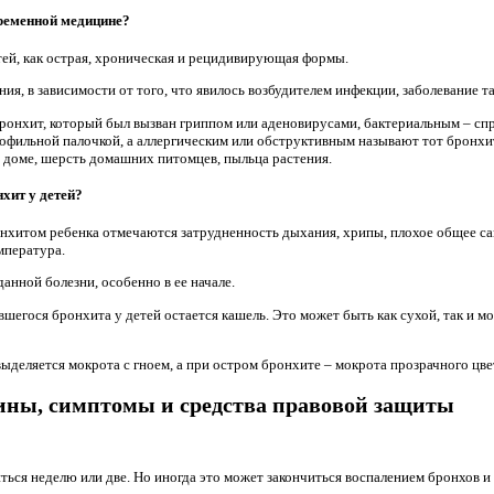
ременной медицине?
ей, как острая, хроническая и рецидивирующая формы.
ия, в зависимости от того, что явилось возбудителем инфекции, заболевание т
ронхит, который был вызван гриппом или аденовирусами, бактериальным – с
офильной палочкой, а аллергическим или обструктивным называют тот бронхит
 доме, шерсть домашних питомцев, пыльца растения.
хит у детей?
онхитом ребенка отмечаются затрудненность дыхания, хрипы, плохое общее с
мпература.
данной болезни, особенно в ее начале.
шегося бронхита у детей остается кашель. Это может быть как сухой, так и 
деляется мокрота с гноем, а при остром бронхите – мокрота прозрачного цве
чины, симптомы и средства правовой защиты
ться неделю или две. Но иногда это может закончиться воспалением бронхов и