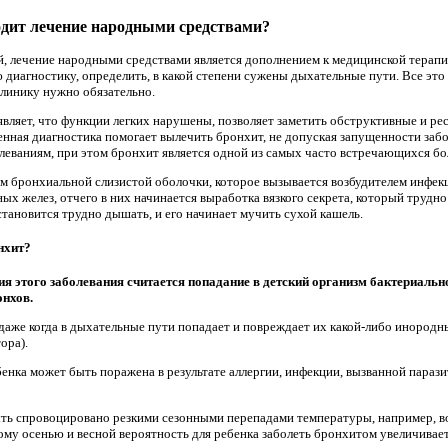
ходит лечение народными средствами?
, лечение народными средствами является дополнением к медицинской терапии
диагностику, определить, в какой степени сужены дыхательные пути. Все это
клинику нужно обязательно.
вляет, что функции легких нарушены, позволяет заметить обструктивные и р
ная диагностика помогает вылечить бронхит, не допуская запущенности забо
ваниям, при этом бронхит является одной из самых часто встречающихся бол
м бронхиальной слизистой оболочки, которое вызывается возбудителем инфек
х желез, отчего в них начинается выработка вязкого секрета, который трудн
тановится трудно дышать, и его начинает мучить сухой кашель.
нхит?
я этого заболевания считается попадание в детский организм бактериальн
онхов.
 даже когда в дыхательные пути попадает и повреждает их какой-либо инородн
ора).
бенка может быть поражена в результате аллергии, инфекции, вызванной пара
ть спровоцировано резкими сезонными перепадами температуры, например, во 
му осенью и весной вероятность для ребенка заболеть бронхитом увеличиваетс