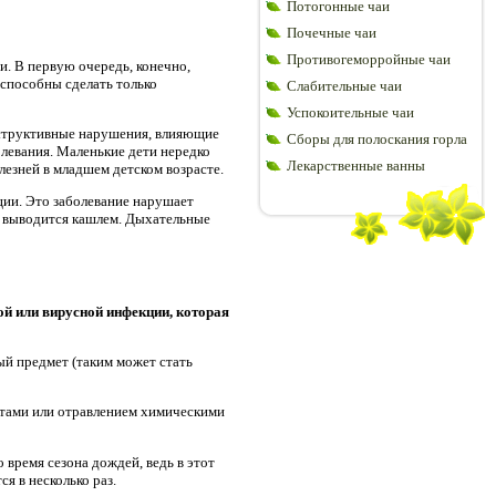
Потогонные чаи
Почечные чаи
Противогеморройные чаи
. В первую очередь, конечно,
 способны сделать только
Слабительные чаи
Успокоительные чаи
еструктивные нарушения, влияющие
Сборы для полоскания горла
левания. Маленькие дети нередко
Лекарственные ванны
езней в младшем детском возрасте.
ции. Это заболевание нарушает
о выводится кашлем. Дыхательные
ой или вирусной инфекции, которая
ый предмет (таким может стать
зитами или отравлением химическими
время сезона дождей, ведь в этот
я в несколько раз.