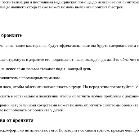
я госпитализация и постоянная медицинская помощь до исчезновения симптом
ана домашнего ухода также может помочь вылечить бронхит быстрее.
 бронхите
ечения, такие как терапия, будут эффективны, если вы будете следовать этим 
ьше отдохнуть и держите его подальше от пыли, холода и дыма. Это облегчит
 не менее семи-восьми стаканов воды - каждый день.
влажнитель с прохладным туманом.
я носа, чтобы облегчить заложенность в груди. Но перед этим посоветуйтесь с
и спать в вертикальном положении, чтобы облегчить любые проблемы с дыхани
орыми натуральными средствами может помочь облегчить симптомы бронхита.
е попробовать от бронхита у детей.
ва от бронхита
скомфорт, но не излечивают его. Поговорите со своим врачом, прежде чем пр