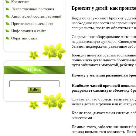
Косметика
Бронхит у детей: как проис
Лекарственные растения
Химический состав растений
Когда обнаруживают бронхит у детей
необходимо провести своевременную 
Приготовление лекарств
специалисты, поэтому обратиться в 
Информация о сайте
Современное оборудование легко выя
Обратная связь
на дыхательную функцию. Своевремен
бывают подвержены различным заболе
Бронхит является острым воспаление
привычную деятельность бронхиальны
пути забиваются мокротой, ребенку с
Поиск
Почему у малыша развивается бро
Наиболее частой причиной появлени
раздражает слизистую оболочку бр
Случается, что бронхит вызывается,
мелкая деталь игрушки или конструкт
Кроме того, дыхательная система ре
веществами.
Помимо этого, заболевание может бы
период повышается влажность. Поэто