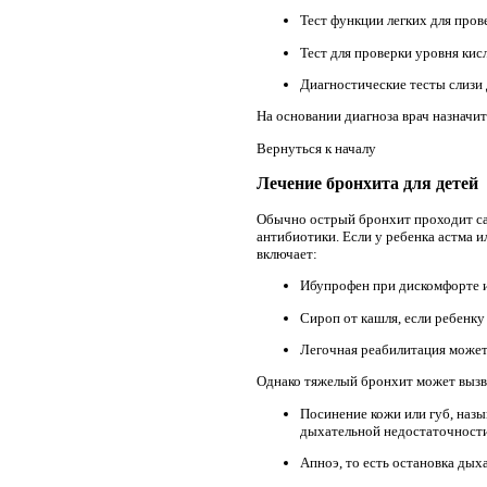
Тест функции легких для пров
Тест для проверки уровня кис
Диагностические тесты слизи 
На основании диагноза врач назначит
Вернуться к началу
Лечение бронхита для детей
Обычно острый бронхит проходит сам
антибиотики. Если у ребенка астма и
включает:
Ибупрофен при дискомфорте и
Сироп от кашля, если ребенку
Легочная реабилитация может
Однако тяжелый бронхит может вызва
Посинение кожи или губ, назы
дыхательной недостаточности
Апноэ, то есть остановка дых