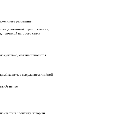
акже имеет разделения.
провоцированный стрептококками,
, причиной которого стали
амочувствие, малыш становится
мокрый кашель с выделением гнойной
та. От непре
 привести к бронхиту, который