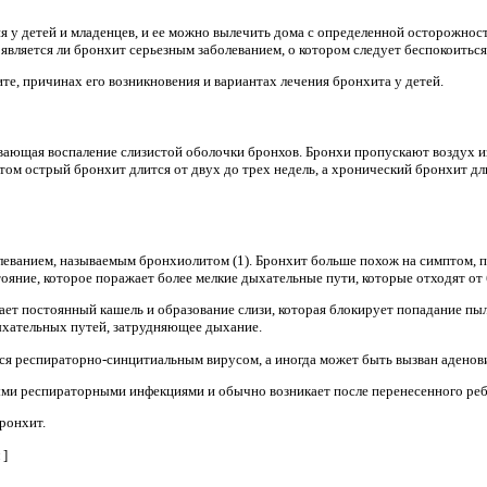
я у детей и младенцев, и ее можно вылечить дома с определенной осторожнос
 является ли бронхит серьезным заболеванием, о котором следует беспокоиться
те, причинах его возникновения и вариантах лечения бронхита у детей.
ывающая воспаление слизистой оболочки бронхов. Бронхи пропускают воздух из
том острый бронхит длится от двух до трех недель, а хронический бронхит дл
леванием, называемым бронхиолитом (1). Бронхит больше похож на симптом, 
тояние, которое поражает более мелкие дыхательные пути, которые отходят от
ает постоянный кашель и образование слизи, которая блокирует попадание пыл
ыхательных путей, затрудняющее дыхание.
я респираторно-синцитиальным вирусом, а иногда может быть вызван аденови
ми респираторными инфекциями и обычно возникает после перенесенного реб
ронхит.
й
]