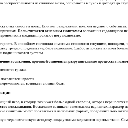
а распространяются из спинного мозга, собираются в пучок и доходят до сту
кую активность в ногах. Если нет раздражения, волокна не дают о себе знать.
о причинам.
Боль считается основным симптомом
воспаления седалищного н
ереносятся в ягодицы, пронзают ногу полностью.
терпеть. В спокойном состоянии симптомы становятся тянущими, ноющими, чу
льку трудно определить удобное положение. Слабость появляется из-за болезн
ии подкашиваются суставы.
ричине воспаления, причиной становятся разрушительные процессы в позво
являются грыжи.
 появляются наросты.
 пережимаются, возникает сильная боль.
екции
ищный нерв, в ягодице возникает боль с одной стороны, которая переносится н
ство покалывания
. Воспаление возникает в нескольких вариантах, характер 
ские симптомы могут проявляться в нескольких формах, продолжительно затяги
ную терапевтическую методику, когда уколами задеваются нервные ткани. Са