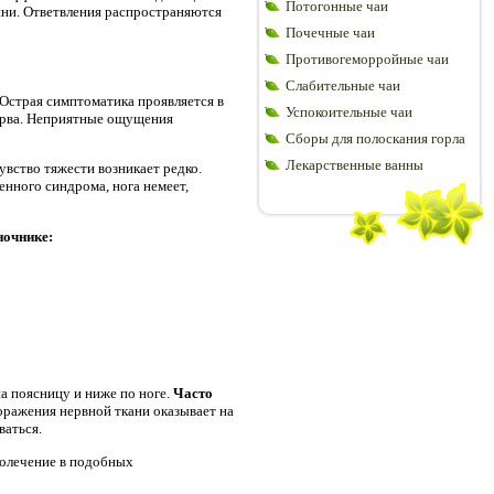
Потогонные чаи
пни. Ответвления распространяются
Почечные чаи
Противогеморройные чаи
Слабительные чаи
 Острая симптоматика проявляется в
Успокоительные чаи
ерва. Неприятные ощущения
Сборы для полоскания горла
Лекарственные ванны
вство тяжести возникает редко.
енного синдрома, нога немеет,
ночнике:
а поясницу и ниже по ноге.
Часто
поражения нервной ткани оказывает на
ваться.
молечение в подобных