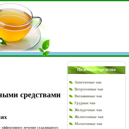
Целебные средства
Аппетитные чаи
Ветрогонные чаи
дными средствами
Витаминные чаи
Грудные чаи
Желудочные чаи
иях
Желчегонные чаи
Мочегонные чаи
т эффективное лечение седалищного