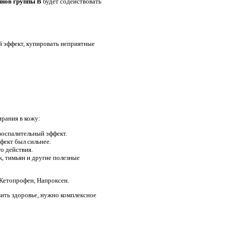
нов группы В
будет содействовать
й эффект, купировать неприятные
ирания в кожу:
воспалительный эффект.
фект был сильнее.
о действия.
к, тимьян и другие полезные
 Кетопрофен, Напроксен.
ить здоровье, нужно комплексное