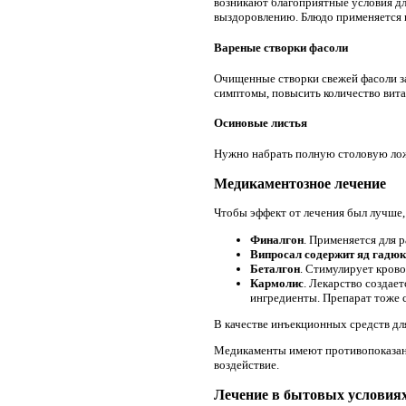
возникают благоприятные условия д
выздоровлению. Блюдо применяется в
Вареные створки фасоли
Очищенные створки свежей фасоли за
симптомы, повысить количество вита
Осиновые листья
Нужно набрать полную столовую ложку
Медикаментозное лечение
Чтобы эффект от лечения был лучше,
Финалгон
. Применяется для 
Випросал содержит яд гадю
Беталгон
. Стимулирует кров
Кармолис
. Лекарство создае
ингредиенты. Препарат тоже 
В качестве инъекционных средств дл
Медикаменты имеют противопоказани
воздействие.
Лечение в бытовых условия