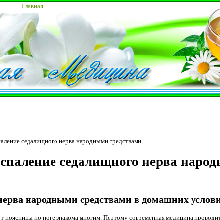
Главная
паление седалищного нерва народными средствами
спаление седалищного нерва наро
нерва народными средствами в домашних услов
от поясницы по ноге знакома многим. Поэтому современная медицина проводи