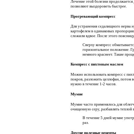
Лечение этой болезни продолжается 
позволяют выздороветь быстрее.
Прогревающий компресс
Для устранения седалищного нерва н
картофелем в одинаковых пропорция
сложили вдвое. После этого поясниц
Сверху компресс обматывается
горизонтальное положение. Гр
немного краснеет. Такие проц
Компресс с пихтовым маслом
Можно использовать компресс с пихт
покров, разложить целлофан, потом 
нужно в течение 1-2 часов.
Мумие
Мумие часто применялось для облег
очищенную серу, разбавлять теплой 
В течение 5 дней мумие употр
раз.
Другие полезные рецепты