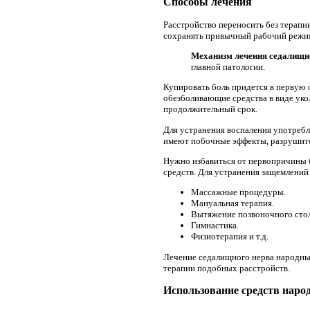
Способы лечения
Расстройство переносить без терапи
сохранять привычный рабочий режим
Механизм лечения седалищно
главной патологии.
Купировать боль придется в первую
обезболивающие средства в виде уко
продолжительный срок.
Для устранения воспаления употреб
имеют побочные эффекты, разрушит
Нужно избавиться от первопричины 
средств. Для устранения защемлений
Массажные процедуры.
Мануальная терапия.
Вытяжение позвоночного стол
Гимнастика.
Физиотерапия и т.д.
Лечение седалищного нерва народны
терапии подобных расстройств.
Использование средств нар