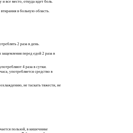
и все место, откуда идет боль.
я втирания в больную область.
треблять 2 раза в день.
 защемления перед едой 2 раза в
потребляют 4 раза в сутки.
часа, употребляется средство в
охлаждению, не таскать тяжести, не
чается пользой, в кишечнике