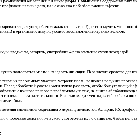
ля размножения благоприятной микрофлоры.
Повышенное содержание витами
 профилактических целях, но не оказывает обезболивающий эффект.
вариваются для употребления жидкости внутрь. Удается получить мочегонны
мина B в организме, стимулирующего восстановление нервных волокон.
 ингредиента, заварить, употреблять 4 раза в течение суток перед едой.
 нужно пользоваться мазями или делать инъекции. Перечислим средства для вт
растирания проблемных участков, устраняет боль, позволяет получить противо
ки
. Перед обработкой участок кожи нужно разогреть, чтобы болеутоляющий эф
ообращение кожного покрова в проблемном участке, не считая обезболивающег
тся с применением растительности. В состав входит ментол, китайский лимонни
снимает боль.
я лечения защемления седалищного нерва применяются: Аспирин, Ибупрофен,
я и побочные действия, не нужно употреблять их по одиночке. Чтобы поправ
х