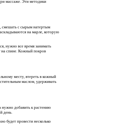
при массаже. Эти методики
а, смешать с сырым натертым
аскладываются на марле, которую
ся, нужно все время занимать
г на спине. Кожный покров
льному месту, втереть в кожный
астительным маслом, удерживать
а нужно добавить к растению
й день.
но будет провести несколько