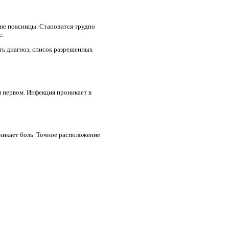
оне поясницы. Становится трудно
е.
ть диагноз, список разрешенных
м нервом. Инфекция проникает в
никает боль. Точное расположение