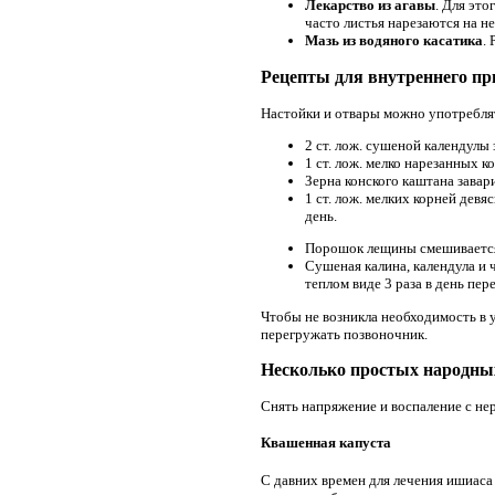
Лекарство из агавы
. Для это
часто листья нарезаются на 
Мазь из водяного касатика
.
Рецепты для внутреннего п
Настойки и отвары можно употреблят
2 ст. лож. сушеной календулы 
1 ст. лож. мелко нарезанных к
Зерна конского каштана завар
1 ст. лож. мелких корней дев
день.
Порошок лещины смешивается 
Сушеная калина, календула и 
теплом виде 3 раза в день пе
Чтобы не возникла необходимость в 
перегружать позвоночник.
Несколько простых народны
Снять напряжение и воспаление с не
Квашенная капуста
С давних времен для лечения ишиаса