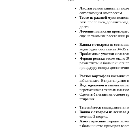
Листья осины
кипятятся полч
согревающим компрессам.
Тесто из ржаной муки
использ
лож. прополиса, добавить мед
долго.
Лечение пиявками
проводится
еще на таком же расстоянии р
Ванны с отваром из сосновы
воды будет составлять 34-35
Проблемные участки желател
Черная редька
весом около 30
разместить на больной ноге п
процедуру иногда достаточно 
Ростки картофеля
настаивают
взбалтывать. Втирать нужно в
Йод, одеколон и анальгин
раз
перематывают теплым платко
Сделать
бальзам на основе тр
втирания.
Теплый воск
выкладывается н
Ванна с отваром из лесного 
течение 2 недель.
Алоэ с красным перцем
можно
в большинстве примеров восс