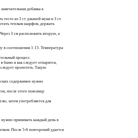
замечательная добавка к
 тесто из 3 ст. ржаной муки и 3 ст.
мотать теплым шарфом, держать
Через 3 см расположить вторую, а
нну в соотношении 1:15. Температура
тельный процесс.
 в баню и как следует отпарится,
 следует пропотеть. Такую
ческих содержимое нужно
ок, после этого поясницу
делю, затем употребляется для
ну нужно принимать каждый день в
тком. После 5-6 повторений удается