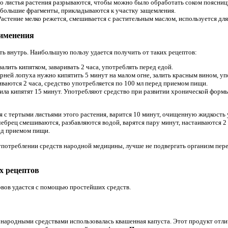
го листья растения разрываются, чтобы можно было обработать соком поясницу 
небольшие фрагменты, прикладываются к участку защемления.
 Растение мелко режется, смешивается с растительным маслом, используется дл
рименения
ь внутрь. Наибольшую пользу удается получить от таких рецептов:
залить кипятком, заваривать 2 часа, употреблять перед едой.
орней лопуха нужно кипятить 5 минут на малом огне, залить красным вином, упо
иваются 2 часа, средство употребляется по 100 мл перед приемом пищи.
ясила кипятят 15 минут. Употребляют средство при развитии хронической формы
с тертыми листьями этого растения, варится 10 минут, очищенную жидкость у
чебрец смешиваются, разбавляются водой, варятся пару минут, настаиваются 2 
ред приемом пищи.
употреблении средств народной медицины, лучше не подвергать организм пере
х рецептов
рвов удастся с помощью простейших средств.
 народными средствами использовалась квашенная капуста. Этот продукт отли