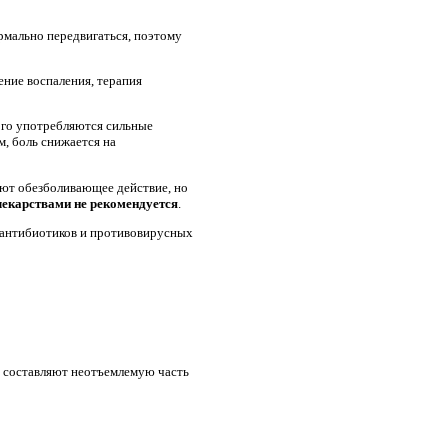
рмально передвигаться, поэтому
ение воспаления, терапия
ого употребляются сильные
м, боль снижается на
ют обезболивающее действие, но
лекарствами не рекомендуется
.
 антибиотиков и противовирусных
ы составляют неотъемлемую часть