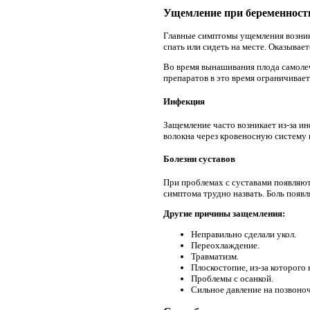
Ущемление при беременност
Главные симптомы ущемления возника
спать или сидеть на месте. Оказывае
Во время вынашивания плода самоле
препаратов в это время ограничивает
Инфекция
Защемление часто возникает из-за и
волокна через кровеносную систему 
Болезни суставов
При проблемах с суставами появляют
симптома трудно назвать. Боль появля
Другие причины защемления:
Неправильно сделали укол.
Переохлаждение.
Травматизм.
Плоскостопие, из-за которого 
Проблемы с осанкой.
Сильное давление на позвоно