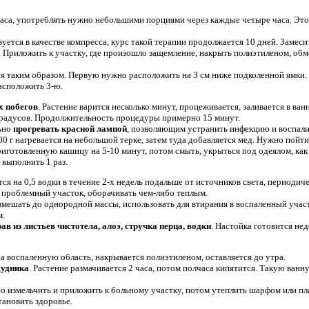
аса, употреблять нужно небольшими порциями через каждые четыре часа. Это 
уется в качестве компресса, курс такой терапии продолжается 10 дней. Замесить
. Приложить к участку, где произошло защемление, накрыть полиэтиленом, об
 таким образом. Первую нужно расположить на 3 см ниже подколенной ямки. 
асположить 3-ю.
х побегов
. Растение варится несколько минут, процеживается, заливается в ва
 градусов. Продолжительность процедуры примерно 15 минут.
ьно
прогревать красной лампой
, позволяющим устранить инфекцию и воспали
0 г нагревается на небольшой терке, затем туда добавляется мед. Нужно пойти
риготовленную кашицу на 5-10 минут, потом смыть, укрыться под одеялом, как
выполнить 1 раз.
ся на 0,5 водки в течение 2-х недель подальше от источников света, периоди
 проблемный участок, оборачивать чем-либо теплым.
мешать до однородной массы, использовать для втирания в воспаленный участ
м.
ав из листьев чистотела, алоэ, стручка перца, водки
. Настойка готовится не
а воспаленную область, накрывается полиэтиленом, оставляется до утра.
дудника
. Растение размачивается 2 часа, потом полчаса кипятится. Такую ван
 измельчить и приложить к больному участку, потом утеплить шарфом или пла
тановить здоровье.