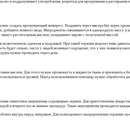
долго и подразумевает употребление рецептов для прогревания и растирания 
ужно создать прогревающий компресс. Раздавить через мясорубку кореь хрен
х, добавить немного меда. Ингредиенты смешиваются в однородную массу и р
у мажут растительным маслом, укладывают марлю с полученной массой.
 полиэтиленом, одеялом и подушкой. При такой терапии недопустимо двигать
еть будет сильно, часто у людей возникает ощущение, что у них появился ожо
едуры нужно проводить через день.
овым маслом. Для этого нужно промокнуть в жидкости ткань и приложить к бо
воспользоваться грелкой. Перед использованием поясницу нужно обработать р
чения симптомов защемления седалищных нервов. Для приготовления лекарств
водой и втирать после ванных процедур. Такие мероприятия проводятся кажды
еблять внутрь перед завтраком. Для полноценного выздоровления терапию нуж