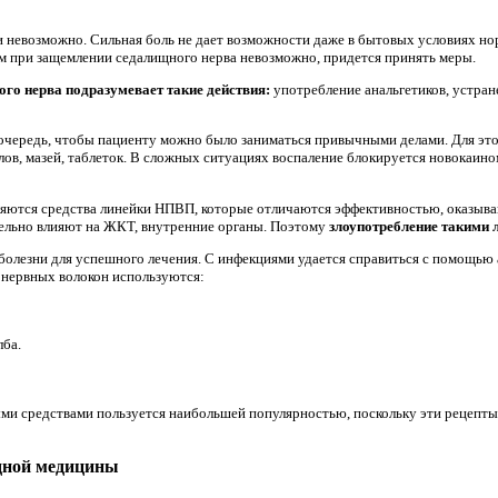
и невозможно. Сильная боль не дает возможности даже в бытовых условиях но
 при защемлении седалищного нерва невозможно, придется принять меры.
го нерва подразумевает такие действия:
употребление анальгетиков, устран
 очередь, чтобы пациенту можно было заниматься привычными делами. Для эт
лов, мазей, таблеток. В сложных ситуациях воспаление блокируется новокаино
ляются средства линейки НПВП, которые отличаются эффективностью, оказыва
ельно влияют на ЖКТ, внутренние органы. Поэтому
злоупотребление такими 
болезни для успешного лечения. С инфекциями удается справиться с помощью
 нервных волокон используются:
ба.
ми средствами пользуется наибольшей популярностью, поскольку эти рецепт
одной медицины