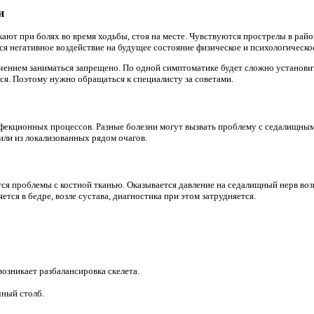
и
ют при болях во время ходьбы, стоя на месте. Чувствуются прострелы в рай
тся негативное воздействие на будущее состояние физическое и психологическо
чением заниматься запрещено. По одной симптоматике будет сложно установи
ся. Поэтому нужно обращаться к специалисту за советами.
нфекционных процессов. Разные болезни могут вызвать проблему с седалищны
или из локализованных рядом очагов.
ся проблемы с костной тканью. Оказывается давление на седалищный нерв воз
ется в бедре, возле сустава, диагностика при этом затрудняется.
возникает разбалансировка скелета.
чный столб.