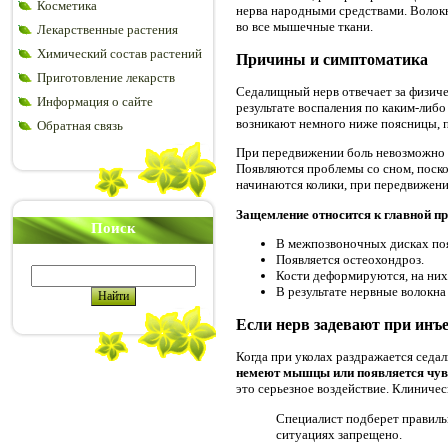
Косметика
нерва народными средствами. Волокн
во все мышечные ткани.
Лекарственные растения
Химический состав растений
Причины и симптоматика
Приготовление лекарств
Седалищный нерв отвечает за физичес
Информация о сайте
результате воспаления по каким-либ
возникают немного ниже поясницы, п
Обратная связь
При передвижении боль невозможно 
Появляются проблемы со сном, поско
начинаются колики, при передвижен
Защемление относится к главной п
Поиск
В межпозвоночных дисках по
Появляется остеохондроз.
Кости деформируются, на них
В результате нервные волокна
Если нерв задевают при инъ
Когда при уколах раздражается седал
немеют мышцы или появляется чув
это серьезное воздействие. Клиниче
Специалист подберет правиль
ситуациях запрещено.