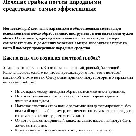
Лечение грибка ногтей народными
средствами: самые эффективные
Ногтевым грибком легко заразиться в общественных местах, при
использовании плохо обработанных инструментов или надевании чужой
обуви. Онихомикоз, однажды появившийся на ногтях, не пройдет
самостоятельно. В домашних условиях быстро избавиться от грибка
ногтей помогут проверенные народные средства.
Как понять, что появился ногтевой грибок?
У здорового ногтя есть 3 признака: он розовый, ровный, блестящий.
Изменение хоть одного из них свидетельствует о том, что с ногтевой
пластиной что-то не так. Следующие признаки могут говорить о заражении
ногтевым грибком:
На складках между пальцами образовались маленькие трещины.
На ногтях появилось покраснение, которое сопровождается
жжением или зудом.
Ногтевая пластина стала намного тоньше или деформировалась без
видимой причины (например, истончение ногтя может происходить
из-за механического удаления гель-лака).
От ног появился неприятный запах, на самих пластинах могут быть
желтоватые пятна.
Кожа и сами ногти значительно огрубели или шелушатся.