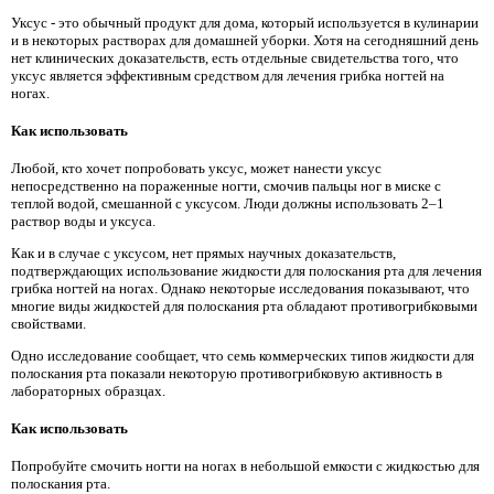
Уксус - это обычный продукт для дома, который используется в кулинарии
и в некоторых растворах для домашней уборки. Хотя на сегодняшний день
нет клинических доказательств, есть отдельные свидетельства того, что
уксус является эффективным средством для лечения грибка ногтей на
ногах.
Как использовать
Любой, кто хочет попробовать уксус, может нанести уксус
непосредственно на пораженные ногти, смочив пальцы ног в миске с
теплой водой, смешанной с уксусом. Люди должны использовать 2–1
раствор воды и уксуса.
Как и в случае с уксусом, нет прямых научных доказательств,
подтверждающих использование жидкости для полоскания рта для лечения
грибка ногтей на ногах. Однако некоторые исследования показывают, что
многие виды жидкостей для полоскания рта обладают противогрибковыми
свойствами.
Одно исследование сообщает, что семь коммерческих типов жидкости для
полоскания рта показали некоторую противогрибковую активность в
лабораторных образцах.
Как использовать
Попробуйте смочить ногти на ногах в небольшой емкости с жидкостью для
полоскания рта.