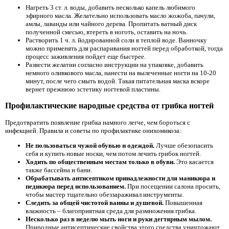
Нагреть 3 ст. л. воды, добавить несколько капель любимого
эфирного масла. Желательно использовать масло жожоба, пачули,
амлы, лаванды или чайного дерева. Пропитать ватный диск
полученной смесью, втереть в ноготь, оставить на ночь.
Растворить 1 ч. л. йодированной соли в теплой воде. Ванночку
можно применять для распаривания ногтей перед обработкой, тогда
процесс заживления пойдет еще быстрее.
Развести желатин согласно инструкции на упаковке, добавить
немного оливкового масла, нанести на вылеченные ногти на 10-20
минут, после чего смыть водой. Такая питательная маска вскоре
вернет прежнюю эстетику ногтевой пластины.
Профилактические народные средства от грибка ногтей
Предотвратить появление грибка намного легче, чем бороться с
инфекцией. Правила и советы по профилактике онихомикоза:
Не пользоваться чужой обувью и одеждой.
Лучше обезопасить
себя и купить новые носки, чем потом лечить грибок ногтей.
Ходить по общественным местам только в обуви.
Это касается
также бассейна и бани.
Обрабатывать антисептиком принадлежности для маникюра и
педикюра перед использованием.
При посещении салона просить,
чтобы мастер тщательно обеззараживал инструменты.
Следить за общей чистотой ванны и душевой.
Повышенная
влажность – благоприятная среда для размножения грибка.
Несколько раз в неделю мыть ноги и руки дегтярным мылом.
Природные антисептические свойства этого средства уничтожают