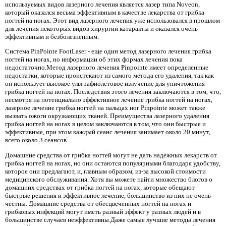
используемых видов лазерного лечения является лазер типа Noveon,
который оказался весьма эффективным в качестве лекарства от грибка
ногтей на ногах. Этот вид лазерного лечения уже использовался в прошлом
для лечения некоторых видов хирургии катаракты и оказался очень
эффективным и безболезненным.
Система PinPointe FootLaser - еще один метод лазерного лечения грибка
ногтей на ногах, но информации об этих формах лечения пока
недостаточно.Метод лазерного лечения Pinpointe имеет определенные
недостатки, которые проистекают из самого метода его удаления, так как
он использует высокое ультрафиолетовое излучение для уничтожения
грибка ногтей на ногах. Последствия этого лечения заключаются в том, что,
несмотря на потенциально эффективное лечение грибка ногтей на ногах,
лазерное лечение грибка ногтей на пальцах ног Pinpointe может также
вызвать ожоги окружающих тканей. Преимущества лазерного удаления
грибка ногтей на ногах в целом заключаются в том, что они быстрые и
эффективные, при этом каждый сеанс лечения занимает около 20 минут,
всего около 3 сеансов.
Домашние средства от грибка ногтей могут не дать надежных лекарств от
грибка ногтей на ногах, но они остаются популярными благодаря удобству,
которое они предлагают, и, главным образом, из-за высокой стоимости
медицинского обслуживания. Хотя вы можете найти множество блогов о
домашних средствах от грибка ногтей на ногах, которые обещают
быстрые решения и эффективное лечение, большинство из них не очень
честны. Домашние средства от обесцвеченных ногтей на ногах и
грибковых инфекций могут иметь разный эффект у разных людей и в
большинстве случаев неэффективны.Даже самые лучшие методы лечения