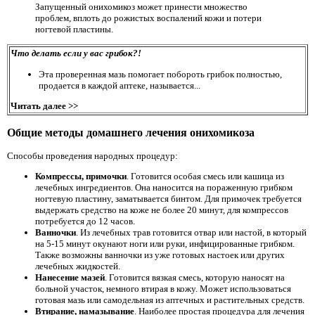
Запущенный онихомикоз может принести множество
проблем, вплоть до рожистых воспалений кожи и потери
ногтевой пластины.
Что делать если у вас грибок?!
Эта проверенная мазь помогает побороть грибок полностью,
продается в каждой аптеке, называется...
Читать далее >>
Общие методы домашнего лечения онихомикоза
Способы проведения народных процедур:
Компрессы, примочки
. Готовится особая смесь или кашица из
лечебных ингредиентов. Она наносится на пораженную грибком
ногтевую пластину, заматывается бинтом. Для примочек требуется
выдержать средство на коже не более 20 минут, для компрессов
потребуется до 12 часов.
Ванночки
. Из лечебных трав готовится отвар или настой, в который
на 5-15 минут окунают ноги или руки, инфицированные грибком.
Также возможны ванночки из уже готовых настоек или других
лечебных жидкостей.
Нанесение мазей
. Готовится вязкая смесь, которую наносят на
больной участок, немного втирая в кожу. Может использоваться
готовая мазь или самодельная из аптечных и растительных средств.
Втирание, намазывание
. Наиболее простая процедура для лечения