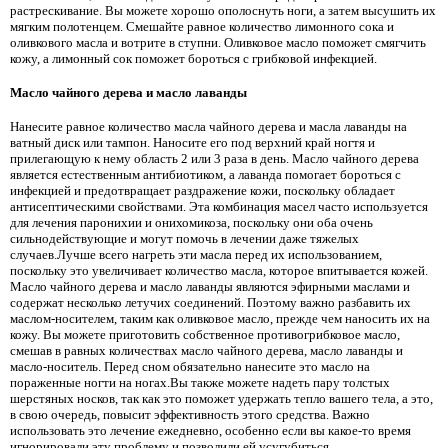
растрескивание. Вы можете хорошо ополоснуть ноги, а затем высушить их
мягким полотенцем. Смешайте равное количество лимонного сока и
оливкового масла и вотрите в ступни. Оливковое масло поможет смягчить
кожу, а лимонный сок поможет бороться с грибковой инфекцией.
Масло чайного дерева и масло лаванды
Нанесите равное количество масла чайного дерева и масла лаванды на
ватный диск или тампон. Наносите его под верхний край ногтя и
прилегающую к нему область 2 или 3 раза в день. Масло чайного дерева
является естественным антибиотиком, а лаванда помогает бороться с
инфекцией и предотвращает раздражение кожи, поскольку обладает
антисептическими свойствами. Эта комбинация масел часто используется
для лечения паронихии и онихомикоза, поскольку они оба очень
сильнодействующие и могут помочь в лечении даже тяжелых
случаев.Лучше всего нагреть эти масла перед их использованием,
поскольку это увеличивает количество масла, которое впитывается кожей.
Масло чайного дерева и масло лаванды являются эфирными маслами и
содержат несколько летучих соединений. Поэтому важно разбавить их
маслом-носителем, таким как оливковое масло, прежде чем наносить их на
кожу. Вы можете приготовить собственное противогрибковое масло,
смешав в равных количествах масло чайного дерева, масло лаванды и
масло-носитель. Перед сном обязательно нанесите это масло на
пораженные ногти на ногах.Вы также можете надеть пару толстых
шерстяных носков, так как это поможет удержать тепло вашего тела, а это,
в свою очередь, повысит эффективность этого средства. Важно
использовать это лечение ежедневно, особенно если вы какое-то время
игнорировали эту проблему и позволили ей усугубиться.