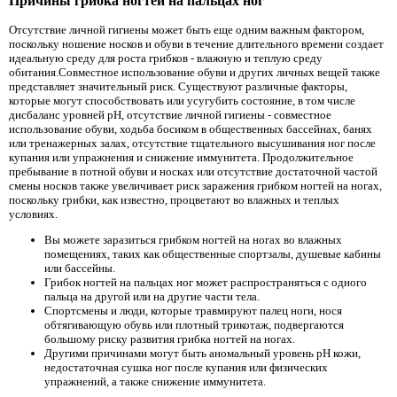
Причины грибка ногтей на пальцах ног
Отсутствие личной гигиены может быть еще одним важным фактором,
поскольку ношение носков и обуви в течение длительного времени создает
идеальную среду для роста грибков - влажную и теплую среду
обитания.Совместное использование обуви и других личных вещей также
представляет значительный риск. Существуют различные факторы,
которые могут способствовать или усугубить состояние, в том числе
дисбаланс уровней pH, отсутствие личной гигиены - совместное
использование обуви, ходьба босиком в общественных бассейнах, банях
или тренажерных залах, отсутствие тщательного высушивания ног после
купания или упражнения и снижение иммунитета. Продолжительное
пребывание в потной обуви и носках или отсутствие достаточной частой
смены носков также увеличивает риск заражения грибком ногтей на ногах,
поскольку грибки, как известно, процветают во влажных и теплых
условиях.
Вы можете заразиться грибком ногтей на ногах во влажных
помещениях, таких как общественные спортзалы, душевые кабины
или бассейны.
Грибок ногтей на пальцах ног может распространяться с одного
пальца на другой или на другие части тела.
Спортсмены и люди, которые травмируют палец ноги, нося
обтягивающую обувь или плотный трикотаж, подвергаются
большому риску развития грибка ногтей на ногах.
Другими причинами могут быть аномальный уровень pH кожи,
недостаточная сушка ног после купания или физических
упражнений, а также снижение иммунитета.