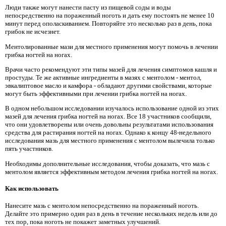
Люди также могут нанести пасту из пищевой соды и воды
непосредственно на пораженный ноготь и дать ему постоять не менее 10
минут перед ополаскиванием. Повторяйте это несколько раз в день, пока
грибок не исчезнет.
Ментолированные мази для местного применения могут помочь в лечении
грибка ногтей на ногах.
Врачи часто рекомендуют эти типы мазей для лечения симптомов кашля и
простуды. Те же активные ингредиенты в мазях с ментолом - ментол,
эвкалиптовое масло и камфора - обладают другими свойствами, которые
могут быть эффективными при лечении грибка ногтей на ногах.
В одном небольшом исследовании изучалось использование одной из этих
мазей для лечения грибка ногтей на ногах. Все 18 участников сообщили,
что они удовлетворены или очень довольны результатами использования
средства для растирания ногтей на ногах. Однако к концу 48-недельного
исследования мазь для местного применения с ментолом вылечила только
пять участников.
Необходимы дополнительные исследования, чтобы доказать, что мазь с
ментолом является эффективным методом лечения грибка ногтей на ногах.
Как использовать
Нанесите мазь с ментолом непосредственно на пораженный ноготь.
Делайте это примерно один раз в день в течение нескольких недель или до
тех пор, пока ноготь не покажет заметных улучшений.