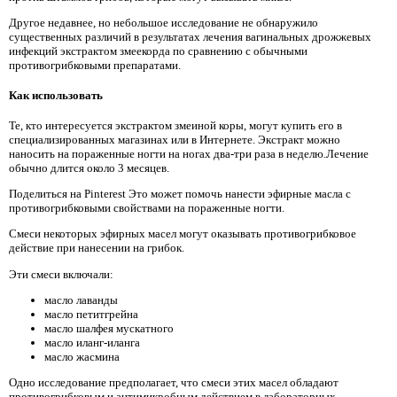
Другое недавнее, но небольшое исследование не обнаружило
существенных различий в результатах лечения вагинальных дрожжевых
инфекций экстрактом змеекорда по сравнению с обычными
противогрибковыми препаратами.
Как использовать
Те, кто интересуется экстрактом змеиной коры, могут купить его в
специализированных магазинах или в Интернете. Экстракт можно
наносить на пораженные ногти на ногах два-три раза в неделю.Лечение
обычно длится около 3 месяцев.
Поделиться на Pinterest Это может помочь нанести эфирные масла с
противогрибковыми свойствами на пораженные ногти.
Смеси некоторых эфирных масел могут оказывать противогрибковое
действие при нанесении на грибок.
Эти смеси включали:
масло лаванды
масло петитгрейна
масло шалфея мускатного
масло иланг-иланга
масло жасмина
Одно исследование предполагает, что смеси этих масел обладают
противогрибковым и антимикробным действием в лабораторных