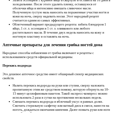
Залить эссенцией 1 куриное яйцо в скорлупе и оставить на 10 дней в
холодильнике. После этого удалить пленку, оставшуюся от
оболочки яйца и интенсивно вмешать сливочное масло.
Полученную густую мазь наносить на пораженные участки ногтя и
кожи на ночь, сверху надевать носки. Этот народный рецепт
считается одним из самых эффективных.
Облегченный вариант предыдущего рецепта: взбить блендером 1
яйцо, 1 ст. л. эссенции и 1 ст. л. оливкового или любого
растительного масла. В течение двух недель наносить на кожу и
ногтевую пластину и оставлять на ночь.
Аптечные препараты для лечения грибка ногтей дома
Народные способы избавления от грибка включают и рецепты с
использованием средств официальной медицины.
Перекись водорода
Это дешевое аптечное средство имеет обширный спектр медицинских
свойств.
Налить перекись водорода на руки или ступни, сверху наложить
пропитанную этим же средством повязку, которую обернуть на 10-
15 минут целлофановым пакетом. Такой экспресс-компресс можно
использовать 2 раза в сутки на протяжении нескольких недель.
Смешать перекись водорода и яблочный уксус в равных долях.
Смочить стерильную салфетку или ватный диск в смеси, нанести на
ноготь, дождаться окончания шипения. Далее помыть руки или ноги