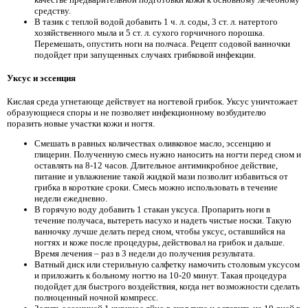
средству.
В тазик с теплой водой добавить 1 ч. л. соды, 3 ст. л. натертого
хозяйственного мыла и 5 ст. л. сухого горчичного порошка.
Перемешать, опустить ноги на полчаса. Рецепт содовой ванночки
подойдет при запущенных случаях грибковой инфекции.
Уксус и эссенция
Кислая среда угнетающе действует на ногтевой грибок. Уксус уничтожает
образующиеся споры и не позволяет инфекционному возбудителю
поразить новые участки кожи и ногтя.
Смешать в равных количествах оливковое масло, эссенцию и
глицерин. Полученную смесь нужно наносить на ногти перед сном и
оставлять на 8-12 часов. Длительное антимикробное действие,
питание и увлажнение такой жидкой мази позволит избавиться от
грибка в короткие сроки. Смесь можно использовать в течение
недели ежедневно.
В горячую воду добавить 1 стакан уксуса. Пропарить ноги в
течение получаса, вытереть насухо и надеть чистые носки. Такую
ванночку лучше делать перед сном, чтобы уксус, оставшийся на
ногтях и коже после процедуры, действовал на грибок и дальше.
Время лечения – раз в 3 недели до получения результата.
Ватный диск или стерильную салфетку намочить столовым уксусом
и приложить к больному ногтю на 10-20 минут. Такая процедура
подойдет для быстрого воздействия, когда нет возможности сделать
полноценный ночной компресс.