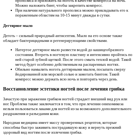
прополиса и приложить на ноготь в качестве компресса на ночь.
Можно наложить бинт, чтобы закрепить компресс.
При наличии натурального прополиса можно прикладывать его к
пораженным областям на 10-15 минут дважды в сутки.
Дегтярное мыло
Деготь – сильный природный антисептик. Мыло на его основе также
обладает бактерицидными и регенерирующими свойствами.
Натертое дегтярное мыло развести водой до кашицеобразного
состояния. Втереть в ногтевую пластину и интенсивно пройтись по
ней старой зубной щеткой. После этого смыть теплой водой. Такой
метод будет особенно действенным на распаренных ногтях.
Обильно намылить ноготь дегтярными мылом, посыпать сверху
йодированной или морской солью и замотать бинтом. Такой
компресс можно держать всю ночь и повторять через день.
Восстановление эстетики ногтей после лечения грибка
Зачастую при заражении грибком ногтей страдает внешний вид рук или
ног. Проблема также заключается в том, что при лечении онихомикоза
нельзя пользоваться лаками для ногтей из-за возможного дополнительного
раздражения и разъедания кожи.
Народная медицина имеет массу проверенных рецептов, которые
способны быстро заживить пострадавшую кожу и вернуть прежний
здоровый вид ногтям после излечения грибка.