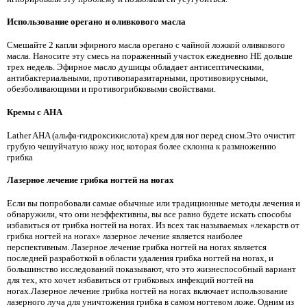
Использование орегано и оливкового масла
Смешайте 2 капли эфирного масла орегано с чайной ложкой оливкового
масла. Наносите эту смесь на пораженный участок ежедневно НЕ дольше
трех недель. Эфирное масло душицы обладает антисептическими,
антибактериальными, противопаразитарными, противовирусными,
обезболивающими и противогрибковыми свойствами.
Кремы с AHA
Lather AHA (альфа-гидроксикислота) крем для ног перед сном.Это очистит
грубую чешуйчатую кожу ног, которая более склонна к размножению
грибка
Лазерное лечение грибка ногтей на ногах
Если вы попробовали самые обычные или традиционные методы лечения и
обнаружили, что они неэффективны, вы все равно будете искать способы
избавиться от грибка ногтей на ногах. Из всех так называемых «лекарств от
грибка ногтей на ногах» лазерное лечение является наиболее
перспективным. Лазерное лечение грибка ногтей на ногах является
последней разработкой в ​​области удаления грибка ногтей на ногах, и
большинство исследований показывают, что это жизнеспособный вариант
для тех, кто хочет избавиться от грибковых инфекций ногтей на
ногах.Лазерное лечение грибка ногтей на ногах включает использование
лазерного луча для уничтожения грибка в самом ногтевом ложе. Одним из