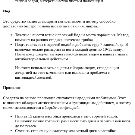
теплой водой, вытереть насухо чистым полотенцем.
Йод
Это средство является мощным антисептиком, а потому способно
достаточно быстро помочь избавиться от онихомикоза.
Точечно нанести ватной палочкой йод на места поражения. Метод
поможет на ранних стадиях ногтевого грибка.
Подготовить таз с горячей водой и добавить туда 7 капель йода. В
ванночке можно распаривать ноги каждый день по 10-15 минут.
После кожу следует вытереть насухо полотенцем и нанести мазь с
антибактериальным действием.
Не стоит использовать рецепты с йодом людям, страдающим
аллергией на этот компонент или имеющим проблемы с
щитовидной железой.
Прополис
Средства на основе прополиса считаются народными любимцами. Этот
компонент обладает антисептическим и фунгицидным действием, а потому
может использоваться в борьбе с инфекцией.
Налить 15 капель настойки прополиса в таз с горячей водой.
Ванночку можно готовить раз в несколько дней и парить в ней ноги
до получаса.
Смочить стерильную салфетку или ватный диск в настойке