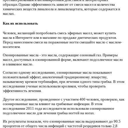
образцах.Однако эффективность зависит от смеси масел и количества
химических веществ линалоола и линалилацетата, которые содержатся в
маслах.
Как их использовать
Человек, желающий попробовать смесь эфирных масел, может купить
масла в Интернете или в магазине по продаже диетических продуктов.
Перед нанесением смеси на пораженные ногти смешайте масло с маслом-
носителем.
Озонированные масла - это масла, содержащие озоновый газ. Примеры
масел, доступных в озонированной форме, включают подсолнечное масло
и оливковое масло.
Согласно одному исследованию, озонированные масла показывают
положительный эффект, аналогичный традиционному лекарству,
называемому кремом тербинафин, при лечении одного типа грибка. В этом
исследовании ученые использовали кроликов, чтобы проверить
эффективность лечения.
Другое исследование, проведенное с участием 400 человек, проверяло, как
озонированные масла влияют на грибковые инфекции. В этом
исследовании 2011 года исследователи использовали озонированное
подсолнечное масло для лечения грибка ногтей на ногах.
Их результаты показали, что озонированные масла выдерживают до 90.5
процентов от общего числа инфекций с частотой рецидивов только 2,8