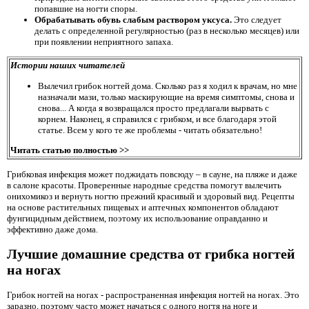
попавшие на ногти споры.
Обрабатывать обувь слабым раствором уксуса.
Это следует
делать с определенной регулярностью (раз в несколько месяцев) или
при появлении неприятного запаха.
Истории наших читателей
Вылечил грибок ногтей дома. Сколько раз я ходил к врачам, но мне
назначали мази, только маскирующие на время симптомы, снова и
снова... А когда я возвращался просто предлагали вырвать с
корнем. Наконец, я справился с грибком, и все благодаря этой
статье. Всем у кого те же проблемы - читать обязательно!
Читать статью полностью >>
Грибковая инфекция может поджидать повсюду – в сауне, на пляже и даже
в салоне красоты. Проверенные народные средства помогут вылечить
онихомикоз и вернуть ногтю прежний красивый и здоровый вид. Рецепты
на основе растительных пищевых и аптечных компонентов обладают
фунгицидным действием, поэтому их использование оправданно и
эффективно даже дома.
Лучшие домашние средства от грибка ногтей
на ногах
Грибок ногтей на ногах - распространенная инфекция ногтей на ногах. Это
заразно, поэтому часто может начаться с одного ногтя на ноге и