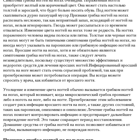
Симптомы грибка ногтей на ногах очевидны. Пораженный ноготь
приобретет желтый или коричневый цвет. Она может стать настолько
толстой и заросшей, что будет больно носить обувь. Под ногтем может
скапливаться дурно пахнущий мусор.Признаки грибка ногтей на ногах
распознать несложно, так как неприятный запах, исходящий от ногтей на
ногах, нельзя игнорировать. Гвоздь может рассыпаться и со временем
отвалиться. Изменение цвета ногтей на ногах тоже не редкость. На ногтях
пораженного человека видны полосы или пятна. Толстые или черные ногти
на ногах могут не быть типичными симптомами грибка ногтей на ногах, но
иногда могут указывать на паронихию или грибковую инфекцию ногтей на
ногах. Вросшие ногти на ногах, хотя и не обязательно являются
симптомами грибка ногтей на ногах, также следует лечить
незамедлительно, поскольку существует множество эффективных и
недорогих средств для лечения вросших ногтей.Инфицированный вросший
ноготь на ноге может стать очень серьезной проблемой, так как при
пренебрежении может потребоваться операция. Вы всегда можете
спросить у врача, как избавиться от вросшего ногтя.
Утолщение и изменение цвета ногтей обычно вызывается грибком ногтей
на ногах, который возникает, когда микроскопический грибок проникает
либо в ноготь на ноге, либо на ногте. Пренебрежение этим заболеванием
создает риск инфекции вросшего ногтя на ноге, а также других состояний,
таких как паронихия, онихомикоз и онихолизис.Лечение грибка ногтей на
ногах помогает контролировать инфекцию и предотвращает дальнейшее
повреждение ногтей. Это также сокращает период восстановления.
Домашние средства от грибка ногтей на ногах позволяют избавиться от
грибка, вызывающего инфекцию, не повреждая ноготь.