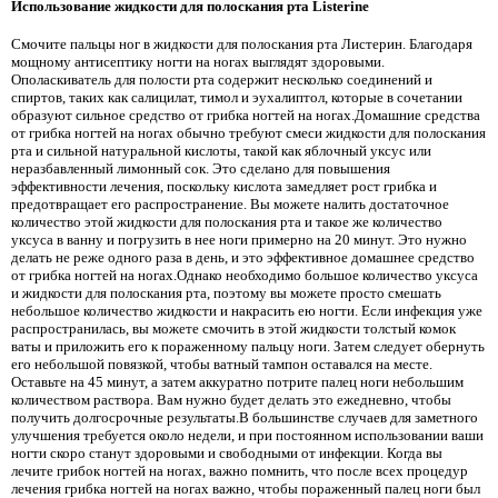
Использование жидкости для полоскания рта Listerine
Смочите пальцы ног в жидкости для полоскания рта Листерин. Благодаря
мощному антисептику ногти на ногах выглядят здоровыми.
Ополаскиватель для полости рта содержит несколько соединений и
спиртов, таких как салицилат, тимол и эухалиптол, которые в сочетании
образуют сильное средство от грибка ногтей на ногах.Домашние средства
от грибка ногтей на ногах обычно требуют смеси жидкости для полоскания
рта и сильной натуральной кислоты, такой как яблочный уксус или
неразбавленный лимонный сок. Это сделано для повышения
эффективности лечения, поскольку кислота замедляет рост грибка и
предотвращает его распространение. Вы можете налить достаточное
количество этой жидкости для полоскания рта и такое же количество
уксуса в ванну и погрузить в нее ноги примерно на 20 минут. Это нужно
делать не реже одного раза в день, и это эффективное домашнее средство
от грибка ногтей на ногах.Однако необходимо большое количество уксуса
и жидкости для полоскания рта, поэтому вы можете просто смешать
небольшое количество жидкости и накрасить ею ногти. Если инфекция уже
распространилась, вы можете смочить в этой жидкости толстый комок
ваты и приложить его к пораженному пальцу ноги. Затем следует обернуть
его небольшой повязкой, чтобы ватный тампон оставался на месте.
Оставьте на 45 минут, а затем аккуратно потрите палец ноги небольшим
количеством раствора. Вам нужно будет делать это ежедневно, чтобы
получить долгосрочные результаты.В большинстве случаев для заметного
улучшения требуется около недели, и при постоянном использовании ваши
ногти скоро станут здоровыми и свободными от инфекции. Когда вы
лечите грибок ногтей на ногах, важно помнить, что после всех процедур
лечения грибка ногтей на ногах важно, чтобы пораженный палец ноги был