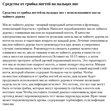
Средства от грибка ногтей на пальцах ног
Средства от грибка ногтей на пальцах ног с использованием масла
чайного дерева
Масло чайного дерева - мощный природный антисептик и фунгицид,
помогающий бороться с грибком. Нанесите неразбавленное масло чайного
дерева с оливковым маслом на пораженный ноготь. В качестве
альтернативы вы можете нанести несколько капель масла чайного дерева на
ногти на ногах и тщательно втирать их каждый день. Лечение онихомикоза
маслом чайного дерева часто рекомендуется при легких и умеренных
случаях онихомикоза. Рекомендуется смешать в равных количествах
оливковое масло, масло тимьяна и масло чайного дерева и нанести эту
смесь масел на пораженный ноготь.Оставьте на 10-15 минут, а затем
аккуратно протрите зубной щеткой пораженный ноготь. Это гарантирует,
что масло полностью покроет ноготь, а также попадет под ногти. Мягкая
очистка пораженного ногтя также помогает отслоить самый верхний слой
ногтя, который обычно содержит большую часть грибка. Чтобы
полностью избавиться от грибка ногтей на ногах, вам нужно будет
продолжать использовать масло чайного дерева в течение нескольких
недель после того, как инфекция исчезнет. Это потому, что все еще могут
быть остатки грибка, которые могут проникнуть глубоко в ноготь или
ногтевое ложе.Чтобы поставить точный диагноз онихомикоза, врач или
ортопед может порекомендовать тест мазка гидроксида калия. Врач также
может порекомендовать кремы, содержащие тербинафин, если инфекция
тяжелая.