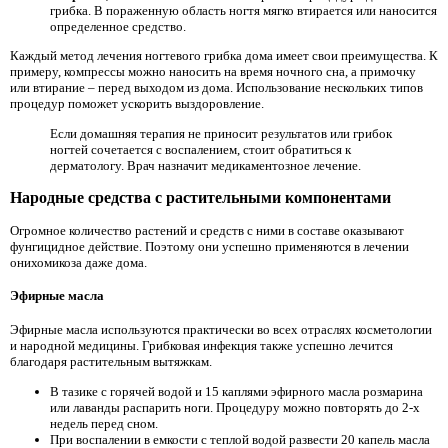
грибка. В пораженную область ногтя мягко втирается или наносится
определенное средство.
Каждый метод лечения ногтевого грибка дома имеет свои преимущества. К
примеру, компрессы можно наносить на время ночного сна, а примочку
или втирание – перед выходом из дома. Использование нескольких типов
процедур поможет ускорить выздоровление.
Если домашняя терапия не приносит результатов или грибок
ногтей сочетается с воспалением, стоит обратиться к
дерматологу. Врач назначит медикаментозное лечение.
Народные средства с растительными компонентами
Огромное количество растений и средств с ними в составе оказывают
фунгицидное действие. Поэтому они успешно применяются в лечении
онихомикоза даже дома.
Эфирные масла
Эфирные масла используются практически во всех отраслях косметологии
и народной медицины. Грибковая инфекция также успешно лечится
благодаря растительным вытяжкам.
В тазике с горячей водой и 15 каплями эфирного масла розмарина
или лаванды распарить ноги. Процедуру можно повторять до 2-х
недель перед сном.
При воспалении в емкости с теплой водой развести 20 капель масла