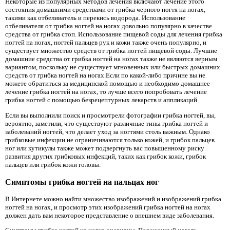
Некоторые из популярных методов лечения включают лечение этого
состояния домашними средствами от грибка черного ногтя на ногах,
такими как отбеливатель и перекись водорода. Использование
отбеливателя от грибка ногтей на ногах довольно популярно в качестве
средства от грибка стоп. Использование пищевой соды для лечения грибка
ногтей на ногах, ногтей пальцев рук и кожи также очень популярно, и
существует множество средств от грибка ногтей пищевой соды. Лучшие
домашние средства от грибка ногтей на ногах также не являются верным
вариантом, поскольку не существует мгновенных или быстрых домашних
средств от грибка ногтей на ногах.Если по какой-либо причине вы не
можете обратиться за медицинской помощью и необходимо домашнее
лечение грибка ногтей на ногах, то лучше всего попробовать лечение
грибка ногтей с помощью безрецептурных лекарств и аппликаций.
Если вы выполнили поиск и просмотрели фотографии грибка ногтей, вы,
вероятно, заметили, что существуют различные типы грибка ногтей и
заболеваний ногтей, что делает уход за ногтями столь важным. Однако
грибковые инфекции не ограничиваются только кожей, и грибок пальцев
ног или кутикулы также может подвергнуть вас повышенному риску
развития других грибковых инфекций, таких как грибок кожи, грибок
пальцев или грибок кожи головы.
Симптомы грибка ногтей на пальцах ног
В Интернете можно найти множество изображений и изображений грибка
ногтей на ногах, и просмотр этих изображений грибка ногтей на ногах
должен дать вам некоторое представление о внешнем виде заболевания.