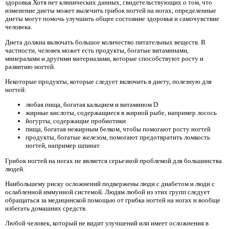
здоровья.Хотя нет клинических данных, свидетельствующих о том, что
изменение диеты может вылечить грибок ногтей на ногах, определенные
диеты могут помочь улучшить общее состояние здоровья и самочувствие
человека.
Диета должна включать большое количество питательных веществ. В
частности, человек может есть продукты, богатые витаминами,
минералами и другими материалами, которые способствуют росту и
развитию ногтей.
Некоторые продукты, которые следует включить в диету, полезную для
ногтей:
любая пища, богатая кальцием и витамином D
жирные кислоты, содержащиеся в жирной рыбе, например лосось
йогурты, содержащие пробиотики
пища, богатая нежирным белком, чтобы помогают росту ногтей
продукты, богатые железом, помогают предотвратить ломкость
ногтей, например шпинат
Грибок ногтей на ногах не является серьезной проблемой для большинства
людей.
Наибольшему риску осложнений подвержены люди с диабетом и люди с
ослабленной иммунной системой. Людям любой из этих групп следует
обращаться за медицинской помощью от грибка ногтей на ногах и вообще
избегать домашних средств.
Любой человек, который не видит улучшений или имеет осложнения в