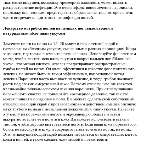
тщательно высушен, поскольку чрезмерная влажность может вызвать
распространение инфекции. Это очень эффективное лечение паронихии,
поскольку оно помогает предотвратить образование гноя, которое очень
часто встречается при этом типе инфекции ногтей.
Лекарство от грибка ногтей на пальцах ног теплой водой и
натуральным яблочным уксусом
Замочите ногти на ногах на 15–20 минут в тазу с теплой водой и
натуральным яблочным уксусом, смешанным в равных пропорциях. Когда
закончите, тщательно высушите ногти на ногах. Используйте фен в теплом
месте, чтобы впитать всю влагу внутри и вокруг пальцев ног. Яблочный
уксус - это мягкая кислота, которая предотвращает распространение
грибка ногтей на ногах. Он очень эффективен в качестве дополнительного
лечения, но может быть не таким эффективным, как основной метод
лечения.Паронихия часто вызывает шелушение, и тогда грибок начинает
расти под слоями омертвевшей кожи. Поэтому отшелушивание является
чрезвычайно важным аспектом лечения паронихии. При отшелушивании
пораженного участка не применяйте чрезмерное давление, так как это
может привести к ссадинам и боли. Вы можете сделать свой собственный
отшелушивающий скраб с противогрибковым действием, смешав рисовую
муку грубого помола с несколькими ложками яблочного уксуса. Нанесите
эту пасту на пораженный ноготь и окружающую область, а затем
аккуратно вотрите ее в ноготь и кожу.Вы можете использовать ватный
тампон, чтобы хорошо вытереть весь ноготь. Если ваша кожа порезана или
болит, не массируйте кожу и сосредоточьтесь только на ногтях на ногах.
Этот отшелушивающий скраб поможет избавиться от омертвевших клеток
кожи и ногтей, а также сделает кожу мягкой и предотвратит