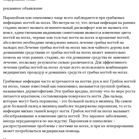
рекламное объявление
Паранойхия или онихомикоз чаще всего наблюдаются при грибковых
инфекциях ногтей на ногах. Несмотря на то, что легкая инфекция на ранних
стадиях может вызвать незначительный дискомфорт или не вызвать его
вовсе, единственными видимыми симптомами являются изменение цвета
ногтей на ногах, черные или толстые ногти на ногах и крошение ногтей,
абсолютно необходимо немедленно начать лечение грибка ногтей на
пальцах ног.Лечение грибка ногтей на ногах маслом чайного дерева или
домашними средствами от грибка ногтей на ногах может значительно
помочь на этих ранних стадиях, но эти домашние средства не заменяют
лечение, поскольку результаты сильно различаются. Для эффективного
лечения грибка ногтей на ногах лучше всего использовать комбинацию
медицинских процедур и домашних средств от грибка ногтей на ногах.
Грибковые инфекции часто встречаются на ногтях рук и ног. Грибок ногтей
на ногах, также известный как онихомикоз, вызывается группой грибков,
называемых дерматофитами.Эти грибки вредны, потому что по мере роста
питаются кератином, составляющим поверхность ногтя. Два пальца,
которые могут быть поражены, - это большой палец и мизинец. На самом
деле большой палец и мизинец наиболее подвержены паронихии, то есть
инфекции мягких тканей вокруг ногтя. Грибок ногтей на ногах вызывает
обезображивание и изменение цвета ногтей. Это заразное заболевание,
иногда передающееся по наследству. Паронихия и онихолизис -
распространенные проблемы с ногтями на ногах, и при их игнорировании
может потребоваться медицинская помощь.