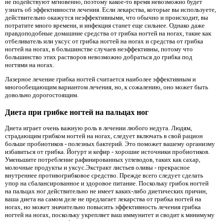
не подействуют мгновенно, поэтому какое-то время невозможно будет
узнать об эффективности лечения. Если лекарства, которые вы используете,
действительно окажутся неэффективными, что обычно и происходит, вы
потратите много времени, и инфекция станет еще сильнее. Однако даже
правдоподобные домашние средства от грибка ногтей на ногах, такие как
отбеливатель или уксус от грибка ногтей на ногах и средства от грибка
ногтей на ногах, в большинстве случаев неэффективны, потому что
большинство этих растворов невозможно добраться до грибка под
ногтями на ногах.
Лазерное лечение грибка ногтей считается наиболее эффективным и
многообещающим вариантом лечения, но, к сожалению, оно может быть
довольно дорогостоящим.
Диета при грибке ногтей на пальцах ног
Диета играет очень важную роль в лечении любого недуга. Людям,
страдающим грибком ногтей на ногах, следует включать в свой рацион
больше пробиотиков - полезных бактерий. Это поможет вашему организму
избавиться от грибка. Йогурт и кефир - хорошие источники пробиотиков.
Уменьшите потребление рафинированных углеводов, таких как сахар,
молочные продукты и уксус.Экстракт листьев оливы - прекрасное
внутреннее противогрибковое средство. Прежде всего следует сделать
упор на сбалансированное и здоровое питание. Поскольку грибок ногтей
на пальцах ног действительно не имеет каких-либо диетических причин,
ваша диета на самом деле не предлагает лекарства от грибка ногтей на
ногах, но может значительно повысить эффективность лечения грибка
ногтей на ногах, поскольку укрепляет ваш иммунитет и сводит к минимуму