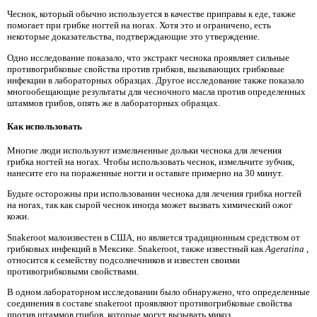
Чеснок, который обычно используется в качестве приправы к еде, также
помогает при грибке ногтей на ногах. Хотя это и ограничено, есть
некоторые доказательства, подтверждающие это утверждение.
Одно исследование показало, что экстракт чеснока проявляет сильные
противогрибковые свойства против грибков, вызывающих грибковые
инфекции в лабораторных образцах. Другое исследование также показало
многообещающие результаты для чесночного масла против определенных
штаммов грибов, опять же в лабораторных образцах.
Как использовать
Многие люди используют измельченные дольки чеснока для лечения
грибка ногтей на ногах. Чтобы использовать чеснок, измельчите зубчик,
нанесите его на пораженные ногти и оставьте примерно на 30 минут.
Будьте осторожны при использовании чеснока для лечения грибка ногтей
на ногах, так как сырой чеснок иногда может вызвать химический ожог
кожи.
Snakeroot малоизвестен в США, но является традиционным средством от
грибковых инфекций в Мексике. Snakeroot, также известный как
Ageratina
,
относится к семейству подсолнечников и известен своими
противогрибковыми свойствами.
В одном лабораторном исследовании было обнаружено, что определенные
соединения в составе snakeroot проявляют противогрибковые свойства
против штаммов грибов, которые могут вызывать микоз.