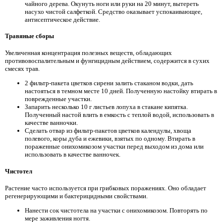
чайного дерева. Окунуть ноги или руки на 20 минут, вытереть
насухо чистой салфеткой. Средство оказывает успокаивающее,
антисептическое действие.
Травяные сборы
Увеличенная концентрация полезных веществ, обладающих
противовоспалительным и фунгицидным действием, содержится в сухих
смесях трав.
2 фильтр-пакета цветков сирени залить стаканом водки, дать
настояться в темном месте 10 дней. Полученную настойку втирать в
поврежденные участки.
Запарить несколько 10 г листьев лопуха в стакане кипятка.
Полученный настой влить в емкость с теплой водой, использовать в
качестве ванночки.
Сделать отвар из фильтр-пакетов цветков календулы, хвоща
полевого, коры дуба и ежевики, взятых по одному. Втирать в
пораженные онихомикозом участки перед выходом из дома или
использовать в качестве ванночек.
Чистотел
Растение часто используется при грибковых поражениях. Оно обладает
регенерирующими и бактерицидными свойствами.
Нанести сок чистотела на участки с онихомикозом. Повторять по
мере заживления ногтя.