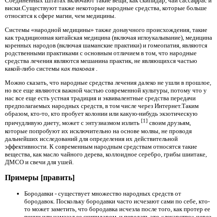
Соединенных Штатах включают такие вещи, как скипидар, чай сассафрас и
виски.Существуют также некоторые народные средства, которые больше
относятся к сфере магии, чем медицины.
Системы «народной медицины» также донаучного происхождения, такие
как традиционная китайская медицина (включая иглоукалывание), медицина
коренных народов (включая шаманские практики) и гомеопатия, являются
родственными практиками с основным отличием в том, что народные
средства лечения являются мешанина практик, не являющихся частью
какой-либо системы
как таковая
.
Можно сказать, что народные средства лечения далеко не ушли в прошлое,
но все еще являются важной частью современной культуры, потому что у
нас все еще есть устная традиция и эквивалентные средства передачи
предполагаемых народных средств, в том числе через Интернет.Таким
образом, кто-то, кто пробует колонии или какую-нибудь экзотическую
[1]
причудливую диету, может с энтузиазмом излить
своим друзьям,
которые попробуют их исключительно на основе молвы, не проводя
дальнейших исследований для определения их действительной
эффективности. К современным народным средствам относятся такие
вещества, как масло чайного дерева, коллоидное серебро, грибы шиитаке,
ДМСО и свечи для ушей.
Примеры [править]
Бородавки - существует множество народных средств от
бородавок. Поскольку бородавки часто исчезают сами по себе, кто-
то может заметить, что бородавка исчезла после того, как протер ее
пенни или намазал ее скипидаром, и передать это «лекарство» через