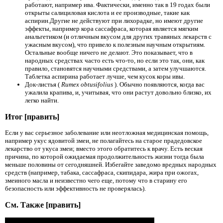
работают, например ива. Фактически, именно так в 19
годах были
открыты салициловая кислота и ее производные, такие как
аспирин.Другие не действуют при лихорадке, но имеют другие
эффекты, например кора сассафраса, которая является мягким
анальгетиком (и отличным вкусом для других травяных лекарств с
ужасным вкусом), что привело к полезным научным открытиям.
Остальные вообще ничего не делают. Это показывает, что в
народных средствах часто есть что-то, но если это так, они, как
правило, становятся научными средствами, а затем улучшаются.
Таблетка аспирина работает лучше, чем кусок коры ивы.
Док-листья (
Rumex obtusifolius
). Обычно появляются, когда вас
ужалила крапива, и, учитывая, что они растут довольно близко, их
легко найти.
Итог [править]
Если у вас серьезное заболевание или неотложная медицинская помощь,
например укус ядовитой змеи, не полагайтесь на старое прадедовское
лекарство от укуса змеи; вместо этого обратитесь к врачу. Есть веская
причина, по которой ожидаемая продолжительность жизни тогда была
меньше половины от сегодняшней. Избегайте заведомо вредных народных
средств (например, табака, сассафраса, скипидара, жира при ожогах,
змеиного масла и неизвестно чего еще, потому что в старину его
безопасность или эффективность не проверялась).
См. Также [править]