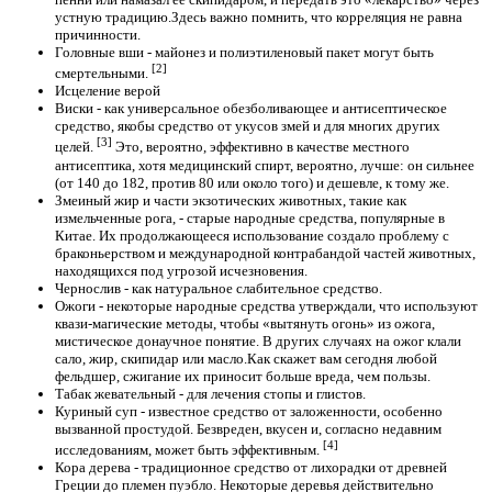
устную традицию.Здесь важно помнить, что корреляция не равна
причинности.
Головные вши - майонез и полиэтиленовый пакет могут быть
[2]
смертельными.
Исцеление верой
Виски - как универсальное обезболивающее и антисептическое
средство, якобы средство от укусов змей и для многих других
[3]
целей.
Это, вероятно, эффективно в качестве местного
антисептика, хотя медицинский спирт, вероятно, лучше: он сильнее
(от 140 до 182, против 80 или около того) и дешевле, к тому же.
Змеиный жир и части экзотических животных, такие как
измельченные рога, - старые народные средства, популярные в
Китае. Их продолжающееся использование создало проблему с
браконьерством и международной контрабандой частей животных,
находящихся под угрозой исчезновения.
Чернослив - как натуральное слабительное средство.
Ожоги - некоторые народные средства утверждали, что используют
квази-магические методы, чтобы «вытянуть огонь» из ожога,
мистическое донаучное понятие. В других случаях на ожог клали
сало, жир, скипидар или масло.Как скажет вам сегодня любой
фельдшер, сжигание их приносит больше вреда, чем пользы.
Табак жевательный - для лечения стопы и глистов.
Куриный суп - известное средство от заложенности, особенно
вызванной простудой. Безвреден, вкусен и, согласно недавним
[4]
исследованиям, может быть эффективным.
Кора дерева - традиционное средство от лихорадки от древней
Греции до племен пуэбло. Некоторые деревья действительно