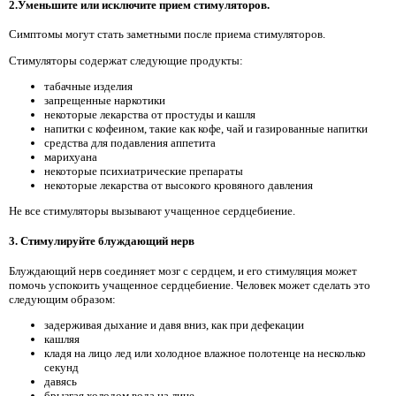
2.Уменьшите или исключите прием стимуляторов.
Симптомы могут стать заметными после приема стимуляторов.
Стимуляторы содержат следующие продукты:
табачные изделия
запрещенные наркотики
некоторые лекарства от простуды и кашля
напитки с кофеином, такие как кофе, чай и газированные напитки
средства для подавления аппетита
марихуана
некоторые психиатрические препараты
некоторые лекарства от высокого кровяного давления
Не все стимуляторы вызывают учащенное сердцебиение.
3. Стимулируйте блуждающий нерв
Блуждающий нерв соединяет мозг с сердцем, и его стимуляция может
помочь успокоить учащенное сердцебиение. Человек может сделать это
следующим образом:
задерживая дыхание и давя вниз, как при дефекации
кашляя
кладя на лицо лед или холодное влажное полотенце на несколько
секунд
давясь
брызгая холодом вода на лице