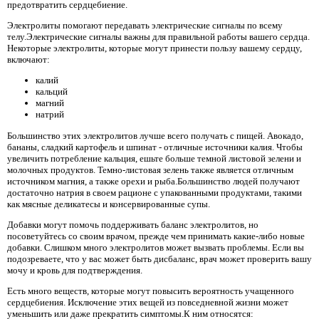
предотвратить сердцебиение.
Электролиты помогают передавать электрические сигналы по всему
телу.Электрические сигналы важны для правильной работы вашего сердца.
Некоторые электролиты, которые могут принести пользу вашему сердцу,
включают:
калий
кальций
магний
натрий
Большинство этих электролитов лучше всего получать с пищей. Авокадо,
бананы, сладкий картофель и шпинат - отличные источники калия. Чтобы
увеличить потребление кальция, ешьте больше темной листовой зелени и
молочных продуктов. Темно-листовая зелень также является отличным
источником магния, а также орехи и рыба.Большинство людей получают
достаточно натрия в своем рационе с упакованными продуктами, такими
как мясные деликатесы и консервированные супы.
Добавки могут помочь поддерживать баланс электролитов, но
посоветуйтесь со своим врачом, прежде чем принимать какие-либо новые
добавки. Слишком много электролитов может вызвать проблемы. Если вы
подозреваете, что у вас может быть дисбаланс, врач может проверить вашу
мочу и кровь для подтверждения.
Есть много веществ, которые могут повысить вероятность учащенного
сердцебиения. Исключение этих вещей из повседневной жизни может
уменьшить или даже прекратить симптомы.К ним относятся: