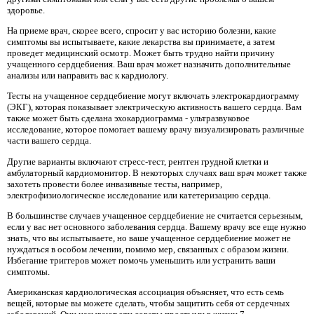
здоровье.
На приеме врач, скорее всего, спросит у вас историю болезни, какие
симптомы вы испытываете, какие лекарства вы принимаете, а затем
проведет медицинский осмотр. Может быть трудно найти причину
учащенного сердцебиения. Ваш врач может назначить дополнительные
анализы или направить вас к кардиологу.
Тесты на учащенное сердцебиение могут включать электрокардиограмму
(ЭКГ), которая показывает электрическую активность вашего сердца. Вам
также может быть сделана эхокардиограмма - ультразвуковое
исследование, которое помогает вашему врачу визуализировать различные
части вашего сердца.
Другие варианты включают стресс-тест, рентген грудной клетки и
амбулаторный кардиомонитор. В некоторых случаях ваш врач может также
захотеть провести более инвазивные тесты, например,
электрофизиологическое исследование или катетеризацию сердца.
В большинстве случаев учащенное сердцебиение не считается серьезным,
если у вас нет основного заболевания сердца. Вашему врачу все еще нужно
знать, что вы испытываете, но ваше учащенное сердцебиение может не
нуждаться в особом лечении, помимо мер, связанных с образом жизни.
Избегание триггеров может помочь уменьшить или устранить ваши
симптомы.
Американская кардиологическая ассоциация объясняет, что есть семь
вещей, которые вы можете сделать, чтобы защитить себя от сердечных