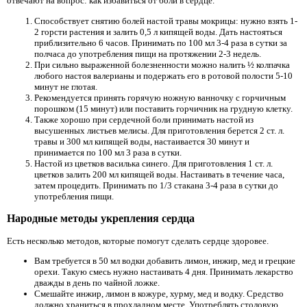
отвечают на вопрос: как избавиться от боли в сердце.
Способствует снятию болей настой травы мокрицы: нужно взять 1-
2 горсти растения и залить 0,5 л кипящей воды. Дать настояться
приблизительно 6 часов. Принимать по 100 мл 3-4 раза в сутки за
полчаса до употребления пищи на протяжении 2-3 недель.
При сильно выраженной болезненности можно налить ½ колпачка
любого настоя валерианы и подержать его в ротовой полости 5-10
минут не глотая.
Рекомендуется принять горячую ножную ванночку с горчичным
порошком (15 минут) или поставить горчичник на грудную клетку.
Также хорошо при сердечной боли принимать настой из
высушенных листьев мелисы. Для приготовления берется 2 ст. л.
травы и 300 мл кипящей воды, настаивается 30 минут и
принимается по 100 мл 3 раза в сутки.
Настой из цветков василька синего. Для приготовления 1 ст. л.
цветков залить 200 мл кипящей воды. Настаивать в течение часа,
затем процедить. Принимать по 1/3 стакана 3-4 раза в сутки до
употребления пищи.
Народные методы укрепления сердца
Есть несколько методов, которые помогут сделать сердце здоровее.
Вам требуется в 50 мл водки добавить лимон, инжир, мед и грецкие
орехи. Такую смесь нужно настаивать 4 дня. Принимать лекарство
дважды в день по чайной ложке.
Смешайте инжир, лимон в кожуре, хурму, мед и водку. Средство
должно храниться в прохладном месте. Употреблять столовую