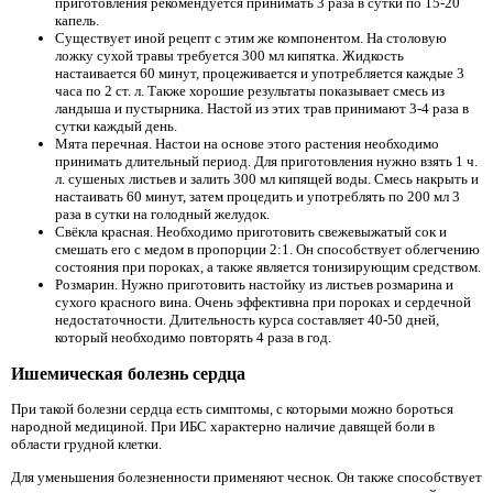
приготовления рекомендуется принимать 3 раза в сутки по 15-20
капель.
Существует иной рецепт с этим же компонентом. На столовую
ложку сухой травы требуется 300 мл кипятка. Жидкость
настаивается 60 минут, процеживается и употребляется каждые 3
часа по 2 ст. л. Также хорошие результаты показывает смесь из
ландыша и пустырника. Настой из этих трав принимают 3-4 раза в
сутки каждый день.
Мята перечная. Настои на основе этого растения необходимо
принимать длительный период. Для приготовления нужно взять 1 ч.
л. сушеных листьев и залить 300 мл кипящей воды. Смесь накрыть и
настаивать 60 минут, затем процедить и употреблять по 200 мл 3
раза в сутки на голодный желудок.
Свёкла красная. Необходимо приготовить свежевыжатый сок и
смешать его с медом в пропорции 2:1. Он способствует облегчению
состояния при пороках, а также является тонизирующим средством.
Розмарин. Нужно приготовить настойку из листьев розмарина и
сухого красного вина. Очень эффективна при пороках и сердечной
недостаточности. Длительность курса составляет 40-50 дней,
который необходимо повторять 4 раза в год.
Ишемическая болезнь сердца
При такой болезни сердца есть симптомы, с которыми можно бороться
народной медициной. При ИБС характерно наличие давящей боли в
области грудной клетки.
Для уменьшения болезненности применяют чеснок. Он также способствует