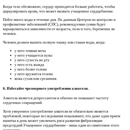
Когда тело обезвожено, сердцу приходится больше работать, чтобы
циркулировать кровь, что может вызвать учащенное сердцебиение.
Пейте много воды в течение дня. По данным Центров по контролю и
профилактике заболеваний (CDC), рекомендуемая сумма будет
варьироваться в зависимости от возраста, пола и того, беременна ли
человек.
Человек должен выпить полную чашку или стакан воды, когда:
у него темная моча
у него учащается пульс
у него сухость во рту
у него есть жажда
у него болит голова
у него кружится голова
кожа сухая или срезанная.
6. Избегайте чрезмерного употребления алкоголя.
Алкоголь является депрессантом и обычно не повышает частоту
сердечных сокращений.
Хотя умеренное употребление алкоголя не обязательно является
проблемой, некоторые исследования показывают, что даже один прием
напитка в день может увеличить риск развития фибрилляции
предсердий.Учащенное сердцебиение - лишь один из симптомов этого
состояния.