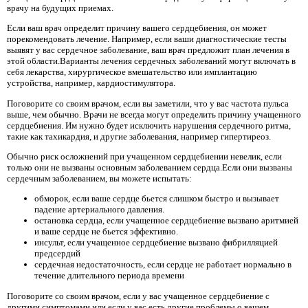
врачу на будущих приемах.
Если ваш врач определит причину вашего сердцебиения, он может
порекомендовать лечение. Например, если ваши диагностические тесты
выявят у вас сердечное заболевание, ваш врач предложит план лечения в
этой области.Варианты лечения сердечных заболеваний могут включать в
себя лекарства, хирургическое вмешательство или имплантацию
устройства, например, кардиостимулятора.
Поговорите со своим врачом, если вы заметили, что у вас частота пульса
выше, чем обычно. Врачи не всегда могут определить причину учащенного
сердцебиения. Им нужно будет исключить нарушения сердечного ритма,
такие как тахикардия, и другие заболевания, например гипертиреоз.
Обычно риск осложнений при учащенном сердцебиении невелик, если
только они не вызваны основным заболеванием сердца.Если они вызваны
сердечным заболеванием, вы можете испытать:
обморок, если ваше сердце бьется слишком быстро и вызывает
падение артериального давления.
остановка сердца, если учащенное сердцебиение вызвано аритмией
и ваше сердце не бьется эффективно.
инсульт, если учащенное сердцебиение вызвано фибрилляцией
предсердий
сердечная недостаточность, если сердце не работает нормально в
течение длительного периода времени
Поговорите со своим врачом, если у вас учащенное сердцебиение с
другими симптомами или если у вас есть другие проблемы о вашем