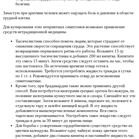
болезни.
Зачастую при аритмии человек может ощущать боль и давление в области
грудной клетки.
Для купирования этих неприятных симптомов возможно применение
средств нетрадиционной медицины.
Тысячелистник способен помочь людям, которые страдают от
снижения скорости сокращения сердца. Это растение способствует
возвращению нормального ритма его работы. Возьмите 15 гр
высушенного тысячелистника и добавьте 200 мл кипятка. Кипятите
эту смесь 15 минут. Затем средство следует оставить на час, чтобы
оно настоялось. По истечении времени отвар готов к
использованию. Требуется употреблять жидкость трижды в сутки
по 1 ст. л. Рекомендуется принимать отвар до исчезновения
симптоматики.
Кроме того, при брадикардии также можно применять другой
способ. Вам потребуется килограмм грецких орехов без кожуры, по
половине килограмма кунжутного масла и сахара. Смешайте все эти
составляющие. Затем возьмите 4 лимона, нарежьте их, положите в
отдельную тару и залейте кипящей водой. В эту жидкость
добавляются вышеперечисленные компоненты. Вся смесь
тщательно перемешивается. Употреблять такое лекарство следует
трижды в день за 30 минут до приема пищи.
Для борьбы с ускоренным сердцебиением существует средство из
цветков календулы. Возьмите одну чайную ложку цветков этого
растения, добавьте два стакана кипятка и настаивайте жидкость час.