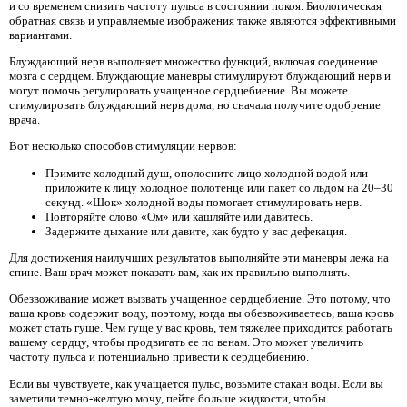
и со временем снизить частоту пульса в состоянии покоя. Биологическая
обратная связь и управляемые изображения также являются эффективными
вариантами.
Блуждающий нерв выполняет множество функций, включая соединение
мозга с сердцем. Блуждающие маневры стимулируют блуждающий нерв и
могут помочь регулировать учащенное сердцебиение. Вы можете
стимулировать блуждающий нерв дома, но сначала получите одобрение
врача.
Вот несколько способов стимуляции нервов:
Примите холодный душ, ополосните лицо холодной водой или
приложите к лицу холодное полотенце или пакет со льдом на 20–30
секунд. «Шок» холодной воды помогает стимулировать нерв.
Повторяйте слово «Ом» или кашляйте или давитесь.
Задержите дыхание или давите, как будто у вас дефекация.
Для достижения наилучших результатов выполняйте эти маневры лежа на
спине. Ваш врач может показать вам, как их правильно выполнять.
Обезвоживание может вызвать учащенное сердцебиение. Это потому, что
ваша кровь содержит воду, поэтому, когда вы обезвоживаетесь, ваша кровь
может стать гуще. Чем гуще у вас кровь, тем тяжелее приходится работать
вашему сердцу, чтобы продвигать ее по венам. Это может увеличить
частоту пульса и потенциально привести к сердцебиению.
Если вы чувствуете, как учащается пульс, возьмите стакан воды. Если вы
заметили темно-желтую мочу, пейте больше жидкости, чтобы