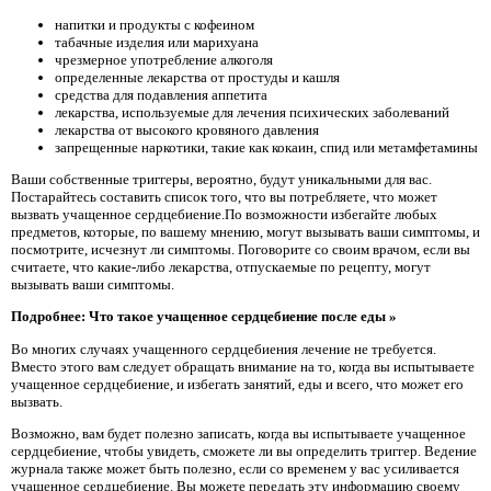
напитки и продукты с кофеином
табачные изделия или марихуана
чрезмерное употребление алкоголя
определенные лекарства от простуды и кашля
средства для подавления аппетита
лекарства, используемые для лечения психических заболеваний
лекарства от высокого кровяного давления
запрещенные наркотики, такие как кокаин, спид или метамфетамины
Ваши собственные триггеры, вероятно, будут уникальными для вас.
Постарайтесь составить список того, что вы потребляете, что может
вызвать учащенное сердцебиение.По возможности избегайте любых
предметов, которые, по вашему мнению, могут вызывать ваши симптомы, и
посмотрите, исчезнут ли симптомы. Поговорите со своим врачом, если вы
считаете, что какие-либо лекарства, отпускаемые по рецепту, могут
вызывать ваши симптомы.
Подробнее: Что такое учащенное сердцебиение после еды »
Во многих случаях учащенного сердцебиения лечение не требуется.
Вместо этого вам следует обращать внимание на то, когда вы испытываете
учащенное сердцебиение, и избегать занятий, еды и всего, что может его
вызвать.
Возможно, вам будет полезно записать, когда вы испытываете учащенное
сердцебиение, чтобы увидеть, сможете ли вы определить триггер. Ведение
журнала также может быть полезно, если со временем у вас усиливается
учащенное сердцебиение. Вы можете передать эту информацию своему