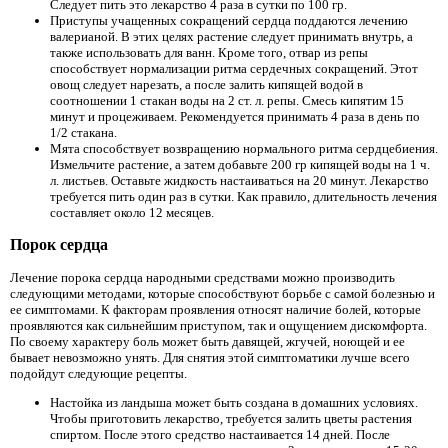
Следует пить это лекарство 4 раза в сутки по 100 гр.
Приступы учащенных сокращений сердца поддаются лечению
валерианой. В этих целях растение следует принимать внутрь, а
также использовать для ванн. Кроме того, отвар из репы
способствует нормализации ритма сердечных сокращений. Этот
овощ следует нарезать, а после залить кипящей водой в
соотношении 1 стакан воды на 2 ст. л. репы. Смесь кипятим 15
минут и процеживаем. Рекомендуется принимать 4 раза в день по
1/2 стакана.
Мята способствует возвращению нормального ритма сердцебиения.
Измельчите растение, а затем добавьте 200 гр кипящей воды на 1 ч.
л. листьев. Оставьте жидкость настаиваться на 20 минут. Лекарство
требуется пить один раз в сутки. Как правило, длительность лечения
составляет около 12 месяцев.
Порок сердца
Лечение порока сердца народными средствами можно производить
следующими методами, которые способствуют борьбе с самой болезнью и
ее симптомами. К факторам проявления относят наличие болей, которые
проявляются как сильнейшим приступом, так и ощущением дискомфорта.
По своему характеру боль может быть давящей, жгучей, ноющей и ее
бывает невозможно унять. Для снятия этой симптоматики лучше всего
подойдут следующие рецепты.
Настойка из ландыша может быть создана в домашних условиях.
Чтобы приготовить лекарство, требуется залить цветы растения
спиртом. После этого средство настаивается 14 дней. После