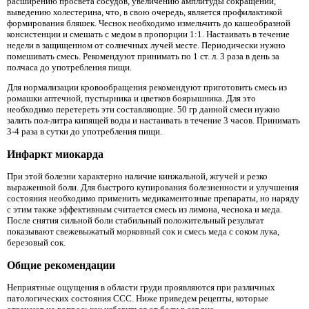
расширению просвета сосудов, увеличению амплитуды сокращений,
выведению холестерина, что, в свою очередь, является профилактикой
формирования бляшек. Чеснок необходимо измельчить до кашеобразной
консистенции и смешать с медом в пропорции 1:1. Настаивать в течение
недели в защищенном от солнечных лучей месте. Периодически нужно
помешивать смесь. Рекомендуют принимать по 1 ст. л. 3 раза в день за
полчаса до употребления пищи.
Для нормализации кровообращения рекомендуют приготовить смесь из
ромашки аптечной, пустырника и цветков боярышника. Для это
необходимо перетереть эти составляющие. 50 гр данной смеси нужно
залить пол-литра кипящей воды и настаивать в течение 3 часов. Принимать
3-4 раза в сутки до употребления пищи.
Инфаркт миокарда
При этой болезни характерно наличие кинжальной, жгучей и резко
выраженной боли. Для быстрого купирования болезненности и улучшения
состояния необходимо применить медикаментозные препараты, но наряду
с этим также эффективным считается смесь из лимона, чеснока и меда.
После снятия сильной боли стабильный положительный результат
показывают свежевыжатый морковный сок и смесь меда с соком лука,
березовый сок.
Общие рекомендации
Неприятные ощущения в области груди проявляются при различных
патологических состояния ССС. Ниже приведем рецепты, которые