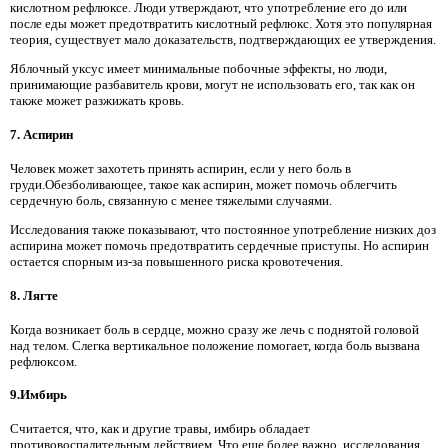
кислотном рефлюксе. Люди утверждают, что употребление его до или
после еды может предотвратить кислотный рефлюкс. Хотя это популярная
теория, существует мало доказательств, подтверждающих ее утверждения.
Яблочный уксус имеет минимальные побочные эффекты, но люди,
принимающие разбавитель крови, могут не использовать его, так как он
также может разжижать кровь.
7. Аспирин
Человек может захотеть принять аспирин, если у него боль в
груди.Обезболивающее, такое как аспирин, может помочь облегчить
сердечную боль, связанную с менее тяжелыми случаями.
Исследования также показывают, что постоянное употребление низких доз
аспирина может помочь предотвратить сердечные приступы. Но аспирин
остается спорным из-за повышенного риска кровотечения.
8. Лягте
Когда возникает боль в сердце, можно сразу же лечь с поднятой головой
над телом. Слегка вертикальное положение помогает, когда боль вызвана
рефлюксом.
9.Имбирь
Считается, что, как и другие травы, имбирь обладает
противовоспалительным действием. Что еще более важно, исследования