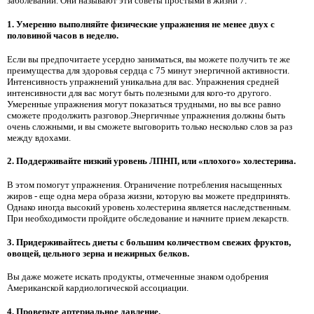
заболеваний. Они называют эти советы простыми в жизни 7.
1. Умеренно выполняйте физические упражнения не менее двух с
половиной часов в неделю.
Если вы предпочитаете усердно заниматься, вы можете получить те же
преимущества для здоровья сердца с 75 минут энергичной активности.
Интенсивность упражнений уникальна для вас. Упражнения средней
интенсивности для вас могут быть полезными для кого-то другого.
Умеренные упражнения могут показаться трудными, но вы все равно
сможете продолжить разговор.Энергичные упражнения должны быть
очень сложными, и вы сможете выговорить только несколько слов за раз
между вдохами.
2. Поддерживайте низкий уровень ЛПНП, или «плохого» холестерина.
В этом помогут упражнения. Ограничение потребления насыщенных
жиров - еще одна мера образа жизни, которую вы можете предпринять.
Однако иногда высокий уровень холестерина является наследственным.
При необходимости пройдите обследование и начните прием лекарств.
3. Придерживайтесь диеты с большим количеством свежих фруктов,
овощей, цельного зерна и нежирных белков.
Вы даже можете искать продукты, отмеченные знаком одобрения
Американской кардиологической ассоциации.
4. Проверьте артериальное давление.