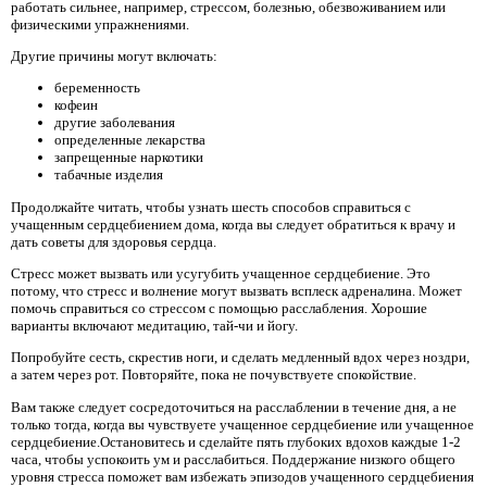
работать сильнее, например, стрессом, болезнью, обезвоживанием или
физическими упражнениями.
Другие причины могут включать:
беременность
кофеин
другие заболевания
определенные лекарства
запрещенные наркотики
табачные изделия
Продолжайте читать, чтобы узнать шесть способов справиться с
учащенным сердцебиением дома, когда вы следует обратиться к врачу и
дать советы для здоровья сердца.
Стресс может вызвать или усугубить учащенное сердцебиение. Это
потому, что стресс и волнение могут вызвать всплеск адреналина. Может
помочь справиться со стрессом с помощью расслабления. Хорошие
варианты включают медитацию, тай-чи и йогу.
Попробуйте сесть, скрестив ноги, и сделать медленный вдох через ноздри,
а затем через рот. Повторяйте, пока не почувствуете спокойствие.
Вам также следует сосредоточиться на расслаблении в течение дня, а не
только тогда, когда вы чувствуете учащенное сердцебиение или учащенное
сердцебиение.Остановитесь и сделайте пять глубоких вдохов каждые 1-2
часа, чтобы успокоить ум и расслабиться. Поддержание низкого общего
уровня стресса поможет вам избежать эпизодов учащенного сердцебиения