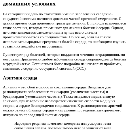
домашних условиях
На сегодняшний день по статистике именно заболевания сердечно-
сосудистой системы являются довольно частой причиной смертности. С
давних времен люди применяли травы для лечения. В природе встречаются
такие растения, которые применяют для лечения болезней сердца. Однако,
не стоит заниматься самолечением, а лучше всего сначала
проконсультироваться со специалистом. Но все же, если вы хотите
использовать народные средства от болей в сердце, то необходимо изучить
травы и их воздействие на организм.
Существует ряд болезней, которые поддаются лечению нетрадиционными
методами. Практически любое заболевание сердца сопровождается болями
в грудной клетке. Остановимся более подробно на некоторых проблемах,
связанных с сердечно-сосудистой системой (ССС).
Аритмия сердца
Аритмия – это сбой в скорости сокращения сердца. Выделяют две
разновидности заболевания: тахикардия (увеличение частоты) и
брадикардия (уменьшение частоты). Также выделяют мерцательную
аритмию, при которой не наблюдается изменение скорости в одну из
сторон, а сердце беспорядочно сокращается. К разновидностям аритмий
можно отнести блокаду сердца – нарушение проведения электрического
импульса по проводящей системе сердца.
Народные рецепты помогают замедлить или ускорить темп
сокращения сердца, поэтому выбор метода зависит от вида