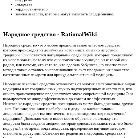
лекарства
кардиостимулятор
замена лекарств, которые могут вызывать сердцебиение.
.
Народное средство - RationalWiki
Народное средство
- это любое предполагаемое лечебное средство,
которое происходит из донаучных источников, обычно из устной
традиции. Они остаются популярными среди людей, которые продолжают
их использовать, потому что они популярны в культуре, из которой они
родом, или потому, что «это то, что сделала бабушка», но многие такие
методы также остались в использовании за счет продвижения в качестве
патентованных лекарств или причуд альтернативной медицины.
Народные лечебные средства отличаются от многих альтернативных видов
медицины и от традиционных, научно подтвержденных лекарств тем, что
они по происхождению предшествуют эпохе современной медицины.Они
варьируются от иногда эффективных до совсем не эффективных.
Некоторые народные средства потенциально могут быть доказаны, другие
- нет. Тот факт, что ваши прабабушка и дедушка клялись такими
лекарствами, не дает им мистического превосходства над современной
медициной. Довольно часто имеет место обратное, поскольку эти
лекарства были созданы людьми, которые довольствовались тем, что было
под рукой в ​​то время, когда лекарства, проверенные научным методом,
стали легко доступны. Обычные ингредиенты в народных средствах в