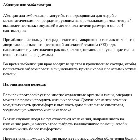
Абляция или эмболизация
Абляция или эмболизация могут быть подходящими для людей с
метастатическим или рецидивирующим колоректальным раком, который
вызывает несколько опухолей в легких или печени размером менее 4
сантиметров.
При абляции используются радиочастоты, микроволны или алкоголь - что
люди также называют чрескожной инъекцией этанола (PEI) - для
нацеливания и уничтожения раковых клеток, оставляя окружающие ткани
относительно невредимыми.
Во время эмболизации врач вводит вещества в кровеносные сосуды, чтобы
попытаться заблокировать или уменьшить приток крови к раковым клеткам
печени.
Паллиативная помощь
Если рак прогрессирует во многие отдаленные органы и ткани, операция
может не помочь продлить жизнь человека. Другие варианты лечения
могут вызывать дискомфорт и вызывать дополнительные симптомы,
ухудшающие качество жизни человека.
В этих случаях люди могут отказаться от лечения, направленного на
излечение рака, и вместо этого выбрать паллиативную помощь, чтобы
сделать жизнь более комфортной.
Паллиативная помощь обычно включает поиск способов облегчения боли и