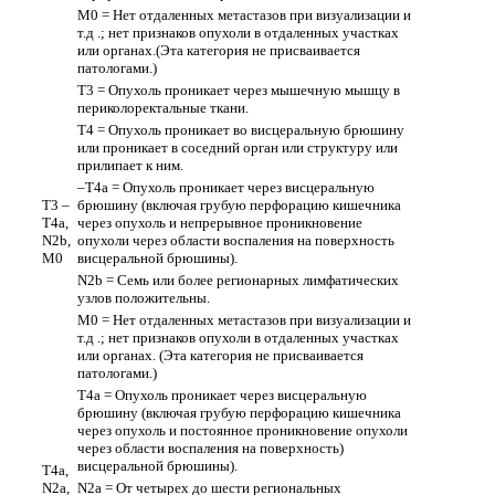
M0 = Нет отдаленных метастазов при визуализации и
т.д .; нет признаков опухоли в отдаленных участках
или органах.(Эта категория не присваивается
патологами.)
T3 = Опухоль проникает через мышечную мышцу в
периколоректальные ткани.
T4 = Опухоль проникает во висцеральную брюшину
или проникает в соседний орган или структуру или
прилипает к ним.
–T4a = Опухоль проникает через висцеральную
T3 –
брюшину (включая грубую перфорацию кишечника
T4a,
через опухоль и непрерывное проникновение
N2b,
опухоли через области воспаления на поверхность
M0
висцеральной брюшины).
N2b = Семь или более регионарных лимфатических
узлов положительны.
M0 = Нет отдаленных метастазов при визуализации и
т.д .; нет признаков опухоли в отдаленных участках
или органах. (Эта категория не присваивается
патологами.)
T4a = Опухоль проникает через висцеральную
брюшину (включая грубую перфорацию кишечника
через опухоль и постоянное проникновение опухоли
через области воспаления на поверхность)
висцеральной брюшины).
T4a,
N2a,
N2a = От четырех до шести региональных