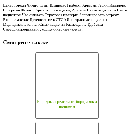
Центр города Чикаго, штат Иллинойс Гилберт, Аризона Герни, Иллинойс
Северный Феникс, Аризона Скоттсдейл, Аризона Стать пациентом Стать
пациентом Что ожидать Страховая проверка Запланировать встречу
Второе мнение Путешествие в CTCA Иностранные пациенты
Медицинские записи Опыт пациента Размещение Удобства
Скоординированный уход Кулинарные услуги .
Смотрите также
Народные средства от бородавок и
папиллом