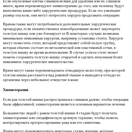
Если опухолевые клетки слишком велики для удаления или их слишком
много, врачи порекомендуют химиотерапию до того, как человеку будут
выполнены какие-либо хирургические процедуры. Если это уменьшит
размер опухоли, они могут попросить хирурга продолжить операцию.
Врачам также могут потребоваться дополнительные хирургические
процедуры, если злокачественное новообразование может закупорить
толстую кишку или уже блокирует ее.В некоторых случаях возможна
минимально инвазивная хирургия, например установка стента. Хирурги
могут поместить стент, который представляет собой полую трубку,
которая обычно состоит из металлической или пластиковой сетки, в
толстую кишку во время колоноскопии. В случае успеха стент может
помочь сохранить толстую кишку открытой и сделать ненужным более
инвазивное хирургическое вмешательство.
Врачи могут также порекомендовать отводящую колостому, при которой
толстая кишка рассекается над раковой тканью и выводятся отходы из
организма через небольшое отверстие в коже.
Химиотерапия
Если рак толстой кишки распространился слишком далеко, чтобы операция
была эффективной, химиотерапия является основным вариантом лечения.
Большинство людей с раком толстой кишки 4 стадии будут получать
химиотерапию или специфическую целевую терапию, чтобы помочь
контролировать прогрессирование рака или его симптомы.
Врачи могут порекомендовать некоторые схемы лечения, которые