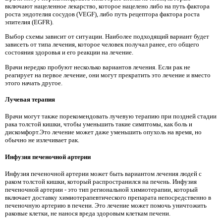
включают нацеленное лекарство, которое нацелено либо на путь фактора
роста эндотелия сосудов (VEGF), либо путь рецептора фактора роста
эпителия (EGFR).
Выбор схемы зависит от ситуации. Наиболее подходящий вариант будет
зависеть от типа лечения, которое человек получал ранее, его общего
состояния здоровья и его реакции на лечение.
Врачи нередко пробуют несколько вариантов лечения. Если рак не
реагирует на первое лечение, они могут прекратить это лечение и вместо
этого начать другое.
Лучевая терапия
Врачи могут также порекомендовать лучевую терапию при поздней стадии
рака толстой кишки, чтобы уменьшить такие симптомы, как боль и
дискомфорт.Это лечение может даже уменьшить опухоль на время, но
обычно не излечивает рак.
Инфузия печеночной артерии
Инфузия печеночной артерии может быть вариантом лечения людей с
раком толстой кишки, который распространился на печень. Инфузия
печеночной артерии - это тип региональной химиотерапии, который
включает доставку химиотерапевтического препарата непосредственно в
печеночную артерию в печени. Это лечение может помочь уничтожить
раковые клетки, не нанося вреда здоровым клеткам печени.