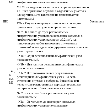
M0
лимфатических узлов положительные.
M0 = Нет отдаленных метастазов при визуализации и
т.д .; нет признаков опухоли в отдаленных участках
или органах. (Эта категория не присваивается
патологами.)
IIIC
Увеличить
T4b = Опухоль напрямую проникает в соседние
органы или структуры или прилипает к ним.
N1 = От одного до трех региональных
лимфатических узлов положительные (опухоль в
лимфатических узлах размером ≥0,2 мм), или
присутствует любое количество опухолевых
отложений и все идентифицируемые лимфатические
узлы отрицательны.
–N1a = Один региональный лимфатический узел
положительный.
–N1b = Два или три регионарных лимфатических
узла положительные.
T4b,
–N1c = Нет положительных результатов в
N1 –
регионарных лимфатических узлах, но есть
N2,
отложения опухоли в суберозе, брыжейке или
M0
неперитонеализированных периколических или
периректальных / мезоректальных тканях.
N2 = Четыре или более региональных узла
положительны.
–N2a = От четырех до шести региональных
лимфатических узлов положительные.