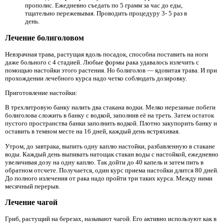
прополис. Ежедневно съедать по 5 грамм за час до еды,
тщательно пережевывая. Проводить процедуру 3- 5 раз в
день.
Лечение болиголовом
Невзрачная трава, растущая вдоль посадок, способна поставить на ноги
даже больного с 4 стадией. Любые формы рака удавалось излечить с
помощью настойки этого растения. Но болиголов — ядовитая трава. И при
прохождении лечебного курса надо четко соблюдать дозировку.
Приготовление настойки:
В трехлитровую банку налить два стакана водки. Мелко нерезаные побеги
болиголова сложить в банку с водкой, заполнив её на треть. Затем остаток
пустого пространства банки заполнить водкой. Плотно закупорить банку и
оставить в темном месте на 16 дней, каждый день встряхивая.
Утром, до завтрака, выпить одну каплю настойки, разбавленную в стакане
воды. Каждый день выпивать натощак стакан воды с настойкой, ежедневно
увеличивая дозу на одну каплю. Так дойти до 40 капель и затем пить в
обратном отсчете. Получается, один курс приема настойки длится 80 дней.
До полного излечения от рака надо пройти три таких курса. Между ними
месячный перерыв.
Лечение чагой
Гриб, растущий на березах, называют чагой. Его активно используют как в