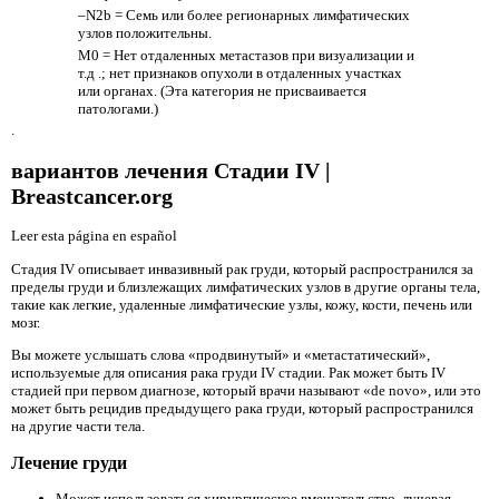
–N2b = Семь или более регионарных лимфатических
узлов положительны.
M0 = Нет отдаленных метастазов при визуализации и
т.д .; нет признаков опухоли в отдаленных участках
или органах. (Эта категория не присваивается
патологами.)
.
вариантов лечения Стадии IV |
Breastcancer.org
Leer esta página en español
Стадия IV описывает инвазивный рак груди, который распространился за
пределы груди и близлежащих лимфатических узлов в другие органы тела,
такие как легкие, удаленные лимфатические узлы, кожу, кости, печень или
мозг.
Вы можете услышать слова «продвинутый» и «метастатический»,
используемые для описания рака груди IV стадии. Рак может быть IV
стадией при первом диагнозе, который врачи называют «de novo», или это
может быть рецидив предыдущего рака груди, который распространился
на другие части тела.
Лечение груди
Может использоваться хирургическое вмешательство, лучевая