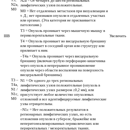
N2a = От четырех до шести региональных
N2a,
лимфатических узлов положительные.
M0
M0 = Нет отдаленных метастазов при визуализации и
т. Д.; нет признаков опухоли в отдаленных участках
или органах. (Эта категория не присваивается
патологами.)
T3 = Опухоль проникает через мышечную мышцу в
периколоректальные ткани.
IIIB
Увеличить
T4 = Опухоль проникает во висцеральную брюшину
или проникает в соседний орган или структуру или
прилипает к ним.
–T4a = Опухоль проникает через висцеральную
брюшину (включая грубую перфорацию кишечника
через опухоль и непрерывное проникновение
опухоли через области воспаления на поверхность
висцеральной брюшины).
T3 –
N1 = От одного до трех региональных
T4a,
лимфатических узлов положительные (опухоль в
N1 /
лимфатических узлах размером ≥0,2 мм), или
N1c,
присутствует любое количество опухолевых
M0
отложений и все идентифицируемые лимфатические
узлы отрицательны.
–N1c = Нет положительных результатов в
регионарных лимфатических узлах, но есть
отложения опухоли в суберозе, брыжейке или
неперитонеализированных периколических или
периректальных / мезоректальных тканях.