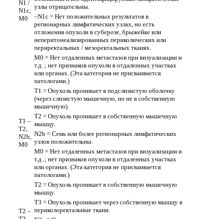
N1 /
узлы отрицательны.
N1c,
–N1c = Нет положительных результатов в
M0
регионарных лимфатических узлах, но есть
отложения опухоли в суберозе, брыжейке или
неперитонеализированных периколических или
периректальных / мезоректальных тканях.
M0 = Нет отдаленных метастазов при визуализации и
т.д .; нет признаков опухоли в отдаленных участках
или органах. (Эта категория не присваивается
патологами.)
T1 = Опухоль проникает в подслизистую оболочку
(через слизистую мышечную, но не в собственную
мышечную).
T2 = Опухоль проникает в собственную мышечную
T1 –
мышцу.
T2,
N2b = Семь или более регионарных лимфатических
N2b,
узлов положительны.
M0
M0 = Нет отдаленных метастазов при визуализации и
т.д .; нет признаков опухоли в отдаленных участках
или органах. (Эта категория не присваивается
патологами.)
T2 = Опухоль проникает в собственную мышечную
мышцу.
T3 = Опухоль проникает через собственную мышцу в
периколоректальные ткани.
T2 –
T3,