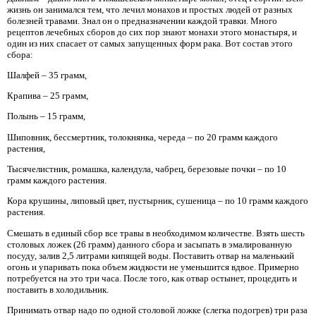
жизнь он занимался тем, что лечил монахов и простых людей от разных
болезней травами. Знал он о предназначении каждой травки. Много
рецептов лечебных сборов до сих пор знают монахи этого монастыря, и
один из них спасает от самых запущенных форм рака. Вот состав этого
сбора:
Шалфей – 35 грамм,
Крапива – 25 грамм,
Полынь – 15 грамм,
Шиповник, бессмертник, толокнянка, череда – по 20 грамм каждого
растения,
Тысячелистник, ромашка, календула, чабрец, березовые почки – по 10
грамм каждого растения.
Кора крушины, липовый цвет, пустырник, сушеница – по 10 грамм каждого
растения.
Смешать в единый сбор все травы в необходимом количестве. Взять шесть
столовых ложек (26 грамм) данного сбора и засыпать в эмалированную
посуду, залив 2,5 литрами кипящей воды. Поставить отвар на маленький
огонь и упаривать пока объем жидкости не уменьшится вдвое. Примерно
потребуется на это три часа. После того, как отвар остынет, процедить и
поставить в холодильник.
Принимать отвар надо по одной столовой ложке (слегка подогрев) три раза