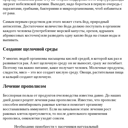
лауреат нобелевской премии. Выходит, надо бороться в первую очередь с
паразитами, грибками, бактериями и микроорганизмами, чтоб избавиться
от рака.
Самым первым средством для этого может стать йод, природный
антисептик. Достаточное количество йода должно поступать в организм
каждого человека (употребление морской капусты, орехов, ядрышек
абрикосовых косточек) или разводить одну каплю йода на стакан воды и
выпивать.
Создание щелочной среды
У многих людей организмы насыщены кислой средой, в которой как раз и
развивается рак. А вот щелочную среду он не выносит, сразу же погибает.
Поэтому так важно питание, какое получает человек. Молочные продукты,
сладости, мясо – это все создает кислую среду. Овощи, растительная пища
и кальций создают щелочную.
Лечение прополисом
Бесспорная польза от продуктов пчеловодства известна давно. До наших
дней дошел рецепт лечения рака прополисом. Известно, что прополис
способен ингибировать раковые клетки и помогает организму
восстанавливать иммунитет. Если на начальном этапе лечения рост
раковых клеток притупляется, то после длительного применения
прополиса, онкоклетки уходят совсем.
Необходимо приобрести у пасечников натуральный