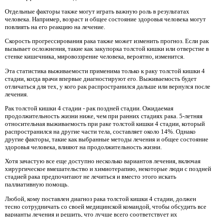
Отдельные факторы также могут играть важную роль в результатах
человека. Например, возраст и общее состояние здоровья человека могут
повлиять на его реакцию на лечение.
Скорость прогрессирования рака также может изменить прогноз. Если рак
вызывает осложнения, такие как закупорка толстой кишки или отверстие в
стенке кишечника, мировоззрение человека, вероятно, изменится.
Эта статистика выживаемости применима только к раку толстой кишки 4
стадии, когда врачи впервые диагностируют его. Выживаемость будет
отличаться для тех, у кого рак распространился дальше или вернулся после
лечения.
Рак толстой кишки 4 стадии - рак поздней стадии. Ожидаемая
продолжительность жизни ниже, чем при ранних стадиях рака. 5-летняя
относительная выживаемость при раке толстой кишки 4 стадии, который
распространился на другие части тела, составляет около 14%. Однако
другие факторы, такие как выбранные методы лечения и общее состояние
здоровья человека, влияют на продолжительность жизни.
Хотя зачастую все еще доступно несколько вариантов лечения, включая
хирургическое вмешательство и химиотерапию, некоторые люди с поздней
стадией рака предпочитают не лечиться и вместо этого искать
паллиативную помощь.
Любой, кому поставлен диагноз рака толстой кишки 4 стадии, должен
тесно сотрудничать со своей медицинской командой, чтобы обсудить все
варианты лечения и решить, что лучше всего соответствует их