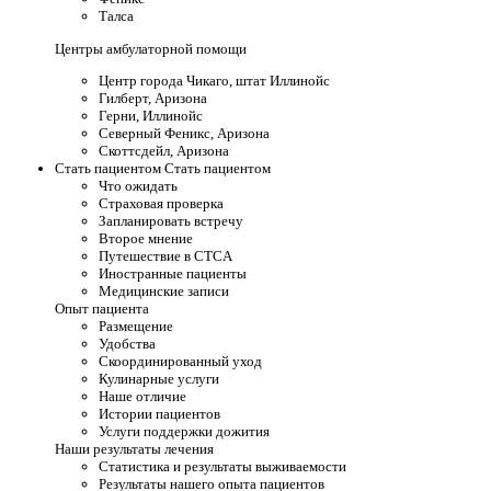
Талса
Центры амбулаторной помощи
Центр города Чикаго, штат Иллинойс
Гилберт, Аризона
Герни, Иллинойс
Северный Феникс, Аризона
Скоттсдейл, Аризона
Стать пациентом Стать пациентом
Что ожидать
Страховая проверка
Запланировать встречу
Второе мнение
Путешествие в CTCA
Иностранные пациенты
Медицинские записи
Опыт пациента
Размещение
Удобства
Скоординированный уход
Кулинарные услуги
Наше отличие
Истории пациентов
Услуги поддержки дожития
Наши результаты лечения
Статистика и результаты выживаемости
Результаты нашего опыта пациентов