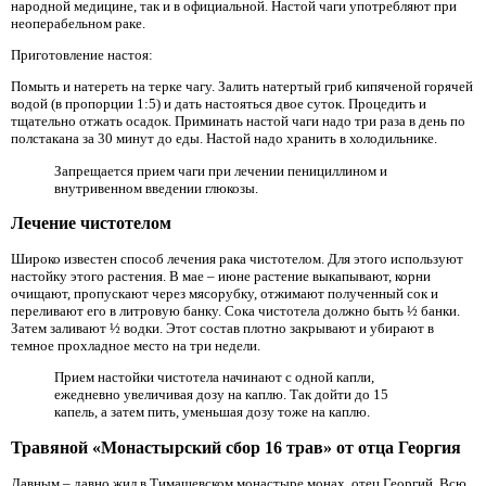
народной медицине, так и в официальной. Настой чаги употребляют при
неоперабельном раке.
Приготовление настоя:
Помыть и натереть на терке чагу. Залить натертый гриб кипяченой горячей
водой (в пропорции 1:5) и дать настояться двое суток. Процедить и
тщательно отжать осадок. Приминать настой чаги надо три раза в день по
полстакана за 30 минут до еды. Настой надо хранить в холодильнике.
Запрещается прием чаги при лечении пенициллином и
внутривенном введении глюкозы.
Лечение чистотелом
Широко известен способ лечения рака чистотелом. Для этого используют
настойку этого растения. В мае – июне растение выкапывают, корни
очищают, пропускают через мясорубку, отжимают полученный сок и
переливают его в литровую банку. Сока чистотела должно быть ½ банки.
Затем заливают ½ водки. Этот состав плотно закрывают и убирают в
темное прохладное место на три недели.
Прием настойки чистотела начинают с одной капли,
ежедневно увеличивая дозу на каплю. Так дойти до 15
капель, а затем пить, уменьшая дозу тоже на каплю.
Травяной «Монастырский сбор 16 трав» от отца Георгия
Давным – давно жил в Тимашевском монастыре монах, отец Георгий. Всю