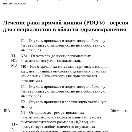
потребностям.
.
Лечение рака прямой кишки (PDQ®) - версия
для специалистов в области здравоохранения
T1 = Опухоль проникает в подслизистую оболочку
(через слизистую мышечную, но не в собственную
мышечную).
T1,
N2a = От четырех до шести региональных
N2a,
лимфатических узлов положительные.
M0
M0 = Нет отдаленных метастазов при визуализации и
т.д .; нет признаков опухоли в отдаленных участках
или органах. (Эта категория не присваивается
патологами.)
T1 = Опухоль проникает в подслизистую оболочку
(через слизистую мышечную, но не в собственную
мышечную).
T2 = Опухоль проникает в собственную мышечную
мышцу.
IIIA
Увеличить
N1 = От одного до трех региональных
лимфатических узлов положительные (опухоль в
лимфатических узлах размером ≥0,2 мм), или
T1–
присутствует любое количество опухолевых
2,
отложений и все идентифицируемые лимфатические