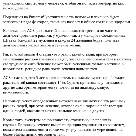
уменьшения симптомов у человека, чтобы он мог жить комфортно как
можно дольше.
Поделиться на PinterestЧувствительность человека к лечению будет
зависеть от ряда факторов, таких как возраст и общее состояние здоровья.
Как отмечает ACS, рак толстой кишки является третьим по частоте
диагностированием рака как у мужчин, так и у женщин в Соединенных
Штатах. Каждый 22 мужчина и каждая 24 женщина будут получать
диагноз рака толстой кишки в течение жизни.
Рак толстой кишки 4 стадии - это рак поздней стадии, при котором
заболевание распространилось на другие ткани или органы тела и поэтому
его труднее лечить.Лечение может быть успешным только частично, и
вероятность рецидива рака после лечения повышается.
ACS отмечает, что 5-летняя относительная выживаемость при 4 стадии
рака толстой кишки составляет 14%. Однако при этом не учитываются
другие факторы, которые могут повлиять на индивидуальную
выживаемость.
Например, успех определенных методов лечения может быть разным у
разных людей, при этом лечение, которое очень хорошо работает для
одних людей, оказывает незначительное влияние на других.
Кроме того, эксперты основывают эту статистику на прошлых
случаях.Поскольку лечение имеет тенденцию улучшаться со временем,
показатели выживаемости также могут улучшаться по мере появления
более эффективных методов лечения.