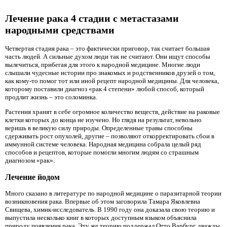
Лечение рака 4 стадии с метастазами
народными средствами
Четвертая стадия рака – это фактически приговор, так считает большая
часть людей. А сильные духом люди так не считают. Они ищут способы
вылечиться, прибегая для этого к народной медицине. Многие люди
слышали чудесные истории про знакомых и родственников друзей о том,
как кому-то помог тот или иной рецепт народной медицины. Для человека,
которому поставили диагноз «рак 4 степени» любой способ, который
продлит жизнь – это соломинка.
Растения хранят в себе огромное количество веществ, действие на раковые
клетки которых до конца не изучено. Но глядя на результат, невольно
веришь в великую силу природы. Определенные травы способны
сдерживать рост опухолей, другие – позволяют откорректировать сбои в
иммунной системе человека. Народная медицина собрала целый ряд
способов и рецептов, которые помогли многим людям со страшным
диагнозом «рак».
Лечение йодом
Много сказано в литературе по народной медицине о паразитарной теории
возникновения рака. Впервые об этом заговорила Тамара Яковлевна
Свищева, химик-исследователь. В 1990 году она доказала свою теорию и
выпустила несколько книг в которых доступным языком объяснила
природу появления рака. Эту же теорию поддержал Отто Варбург, дважды