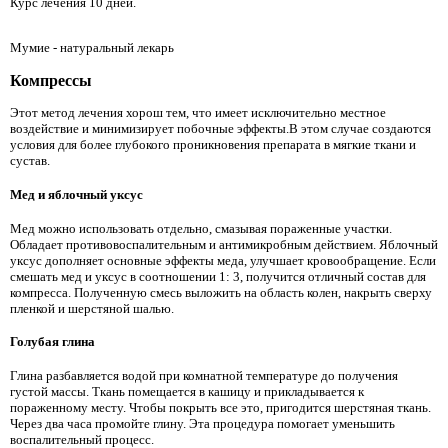
Курс лечения 10 дней.
Мумие - натуральный лекарь
Компрессы
Этот метод лечения хорош тем, что имеет исключительно местное
воздействие и минимизирует побочные эффекты.В этом случае создаются
условия для более глубокого проникновения препарата в мягкие ткани и
сустав.
Мед и яблочный уксус
Мед можно использовать отдельно, смазывая пораженные участки.
Обладает противовоспалительным и антимикробным действием. Яблочный
уксус дополняет основные эффекты меда, улучшает кровообращение. Если
смешать мед и уксус в соотношении 1: 3, получится отличный состав для
компресса. Полученную смесь выложить на область колен, накрыть сверху
пленкой и шерстяной шалью.
Голубая глина
Глина разбавляется водой при комнатной температуре до получения
густой массы. Ткань помещается в кашицу и прикладывается к
пораженному месту. Чтобы покрыть все это, пригодится шерстяная ткань.
Через два часа промойте глину. Эта процедура помогает уменьшить
воспалительный процесс.