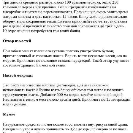
Три лимона среднего размера, около 100 граммов чеснока, около 250
граммов сельдерея или крапивы. Все ингредиенты измельчаются на
мясорубке и тщательно перемешиваются. Полученную смесь залить тремя
литрами кипятка и дать настояться 12 часов. Банку можно дополнительно
обернуть для сохранения тепла. Сначала принимайте по четверти стакана
раз в день.Со временем количество приемов сокращается до трех в день.
На курс лечения потребуется три таких банки.
Отвар из костей
При заболеваниях коленного сустава полезно употреблять бульон,
приготовленный из говяжьих ножек. Варить кости несколько часов, как на
морозе. Принимать по половине стакана перед едой. Такой отвар улучшает
состояние хрящевой и костной ткани.
Настой мокрицы
Это растение известно многим цветоводам. Для лечения можно
использовать настой.Нужно взять банку объемом три литра и положить
туда сушеную зелень. Добавьте 500 мл водки, залейте кипяченой водой.
Настаивать в темном месте около десяти дней. Принимать по 15 мл трижды
в день до еды.
Мумие
Натуральное средство, помогающее восстановить внутрисуставной хрящ.
Ежедневно утром нужно принимать по 0,2 г до еды, примерно за полчаса.