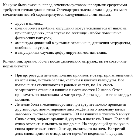
Как уже было сказано, перед лечением суставов народными средствами
требуется точная диагностика. Остеоартроз колена, а также других мест
сочленения костей характеризуется следующими симптомами:
хруст в коленях;
колени болят в глубине, ощущения могут усиливаться от наклона
при приседаниях, при спуске по лестнице - любое повышение
физических нагрузок;
амплитуда движений в суставах ограничена, движения затруднены,
особенно по утрам;
в запущенных случаях деформируется костная ткань.
Колени, как правило, болят после физических нагрузок, затем состояние
нормализуется.
При артрозе
для лечения полезно принимать отвар, приготовленный
из коры ивы, листьев березы, крапивы и цветков календулы. Все
компоненты смешиваются в равных частях, по 1 ч. смесь
заваривается стаканом кипятка и настаивается 12 часов. Отвар
принимать по полстакана за час до еды 3 раза в день в течение двух
месяцев.
Лечение боли в коленном суставе при артрите можно проводить
другим средством - лавровым листом.Для этого половину пачки
лавровых листьев следует залить 300 мл кипятка и тушить 5 минут.
Сняв с огня, закрыть крышкой, укутать и настоять 3 часа. Готовый
отвар отварить и выпить за час до сна. На следующий день нужно
снова приготовить свежий отвар, выпить его на ночь. На третий
день снова примите отвар, затем сделайте недельный перерыв.