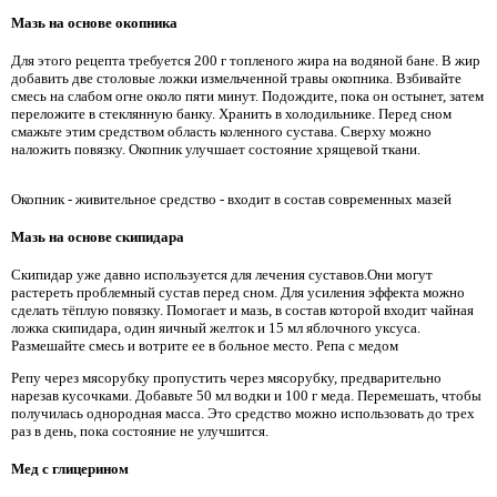
Мазь на основе окопника
Для этого рецепта требуется 200 г топленого жира на водяной бане. В жир
добавить две столовые ложки измельченной травы окопника. Взбивайте
смесь на слабом огне около пяти минут. Подождите, пока он остынет, затем
переложите в стеклянную банку. Хранить в холодильнике. Перед сном
смажьте этим средством область коленного сустава. Сверху можно
наложить повязку. Окопник улучшает состояние хрящевой ткани.
Окопник - живительное средство - входит в состав современных мазей
Мазь на основе скипидара
Скипидар уже давно используется для лечения суставов.Они могут
растереть проблемный сустав перед сном. Для усиления эффекта можно
сделать тёплую повязку. Помогает и мазь, в состав которой входит чайная
ложка скипидара, один яичный желток и 15 мл яблочного уксуса.
Размешайте смесь и вотрите ее в больное место. Репа с медом
Репу через мясорубку пропустить через мясорубку, предварительно
нарезав кусочками. Добавьте 50 мл водки и 100 г меда. Перемешать, чтобы
получилась однородная масса. Это средство можно использовать до трех
раз в день, пока состояние не улучшится.
Мед с глицерином