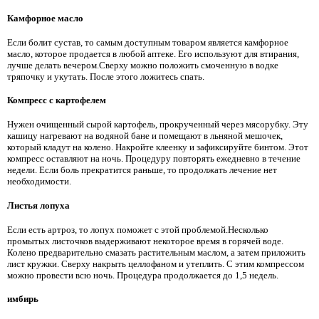
Камфорное масло
Если болит сустав, то самым доступным товаром является камфорное
масло, которое продается в любой аптеке. Его используют для втирания,
лучше делать вечером.Сверху можно положить смоченную в водке
тряпочку и укутать. После этого ложитесь спать.
Компресс с картофелем
Нужен очищенный сырой картофель, прокрученный через мясорубку. Эту
кашицу нагревают на водяной бане и помещают в льняной мешочек,
который кладут на колено. Накройте клеенку и зафиксируйте бинтом. Этот
компресс оставляют на ночь. Процедуру повторять ежедневно в течение
недели. Если боль прекратится раньше, то продолжать лечение нет
необходимости.
Листья лопуха
Если есть артроз, то лопух поможет с этой проблемой.Несколько
промытых листочков выдерживают некоторое время в горячей воде.
Колено предварительно смазать растительным маслом, а затем приложить
лист кружки. Сверху накрыть целлофаном и утеплить. С этим компрессом
можно провести всю ночь. Процедура продолжается до 1,5 недель.
имбирь