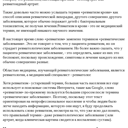
ревматоидный артрит.
Также довольно часто можно услышать термин «ревматизм крови» как
способ описания ревматической лихорадки, другого совершенно другого
заболевания, которое обычно поражает детей с бактериальным
тонзиллитом, не получая лечения.Ревматизм в крови - это не медицинский
термин, не имеющий никакого научного значения.
В настоящее время слово «ревматизм» заменено термином «ревматические
заболевания». Это не говорит о том, что у пациента ревматизм, но он
страдает ревматологическим заболеванием. Но более важно сказать, что у
пациента ревматическое заболевание, - это определить, какое из них это
беспокоит, поскольку происхождение, симптомы и лечение каждого из них
обычно совершенно разные.
Областью медицины, изучающей ревматологические заболевания, является
ревматология, а медицинский специалист - ревматолог.
Хотя ревматизм - устаревший термин, большая часть населения все еще
использует и поисковые системы Интернета, такие как Google, слово
«ревматизм» по-прежнему пользуется большим спросом после термина
«ревматическое заболевание». Поэтому, поскольку этот текст
ориентирован на непрофессиональное население и чтобы людям было
легче находить информацию, которую они ищут, я буду продолжать
использовать слово ревматизм, несмотря на то, что уже ясно дал понять,
что правильный термин - даже ревматологическое заболевание ( или
артрит, когда клиническая картина сводится к воспалению сустава).