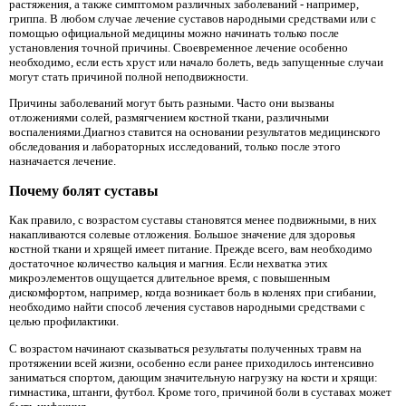
растяжения, а также симптомом различных заболеваний - например,
гриппа. В любом случае лечение суставов народными средствами или с
помощью официальной медицины можно начинать только после
установления точной причины. Своевременное лечение особенно
необходимо, если есть хруст или начало болеть, ведь запущенные случаи
могут стать причиной полной неподвижности.
Причины заболеваний могут быть разными. Часто они вызваны
отложениями солей, размягчением костной ткани, различными
воспалениями.Диагноз ставится на основании результатов медицинского
обследования и лабораторных исследований, только после этого
назначается лечение.
Почему болят суставы
Как правило, с возрастом суставы становятся менее подвижными, в них
накапливаются солевые отложения. Большое значение для здоровья
костной ткани и хрящей имеет питание. Прежде всего, вам необходимо
достаточное количество кальция и магния. Если нехватка этих
микроэлементов ощущается длительное время, с повышенным
дискомфортом, например, когда возникает боль в коленях при сгибании,
необходимо найти способ лечения суставов народными средствами с
целью профилактики.
С возрастом начинают сказываться результаты полученных травм на
протяжении всей жизни, особенно если ранее приходилось интенсивно
заниматься спортом, дающим значительную нагрузку на кости и хрящи:
гимнастика, штанги, футбол. Кроме того, причиной боли в суставах может