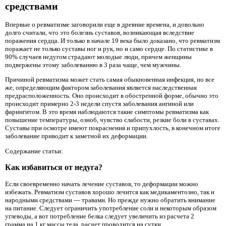
средствами
Впервые о ревматизме заговорили еще в древние времена, и довольно
долго считали, что это болезнь суставов, возникающая вследствие
поражения сердца. И только в начале 19 века было доказано, что ревматизм
поражает не только суставы ног и рук, но и само сердце. По статистике в
90% случаев недугом страдают молодые люди, причем женщины
подвержены этому заболеванию в 3 раза чаще, чем мужчины.
Причиной ревматизма может стать самая обыкновенная инфекция, но все
же, определяющим фактором заболевания является наследственная
предрасположенность. Оно происходит в обостренной форме, обычно это
происходит примерно 2-3 недели спустя заболевания ангиной или
фарингитом. В это время наблюдаются такие симптомы ревматизма как
повышение температуры, озноб, чувство слабости, резкие боли в суставах.
Суставы при осмотре имеют покраснения и припухлость, в конечном итоге
заболевание приводит к заметной их деформации.
Содержание статьи:
Как избавиться от недуга?
Если своевременно начать лечение суставов, то деформации можно
избежать. Ревматизм суставов хорошо лечится как медикаментозно, так и
народными средствами — травами. Но прежде нужно обратить внимание
на питание. Следует ограничить употребление соли и некоторым образом
углеводы, а вот потребление белка следует увеличить из расчета 2
грамма на 1 кг массы тела, расчет проводится на сутки.