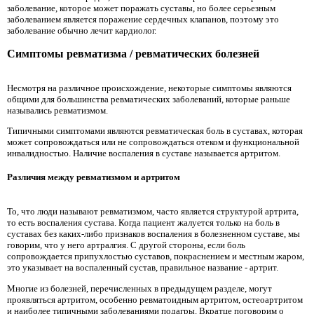
заболевание, которое может поражать суставы, но более серьезным
заболеванием является поражение сердечных клапанов, поэтому это
заболевание обычно лечит кардиолог.
Симптомы ревматизма / ревматических болезней
Несмотря на различное происхождение, некоторые симптомы являются
общими для большинства ревматических заболеваний, которые раньше
назывались ревматизмом.
Типичными симптомами являются ревматическая боль в суставах, которая
может сопровождаться или не сопровождаться отеком и функциональной
инвалидностью. Наличие воспаления в суставе называется артритом.
Различия между ревматизмом и артритом
То, что люди называют ревматизмом, часто является структурой артрита,
то есть воспаления сустава. Когда пациент жалуется только на боль в
суставах без каких-либо признаков воспаления в болезненном суставе, мы
говорим, что у него артралгия. С другой стороны, если боль
сопровождается припухлостью суставов, покраснением и местным жаром,
это указывает на воспаленный сустав, правильное название - артрит.
Многие из болезней, перечисленных в предыдущем разделе, могут
проявляться артритом, особенно ревматоидным артритом, остеоартритом
и наиболее типичными заболеваниями подагры. Вкратце поговорим о