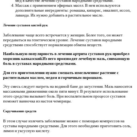
мед в качестве лечения суставов народными средствами.
Массаж с применением эфирных масел. В нем используются
дополнительные ингредиенты: ромашка, кипарис, эвкалипт, иссоп,
лаванда. Их нужно добавить в растительное масло.
Лечение суставов кистей рук
Заболевание чаще всего встречается у женщин. Более того, он может
передаваться на генетическом уровне. Лечение суставов народными
средствами способствует нормализации обмена веществ.
Наибольшую популярность в лечении артрита суставов рук приобрел
морозник кавказский.Из него производят лечебную мазь, снимающую
боль в суставах народными средствами.
Для его приготовления нужно смешать измельченное растение с
растительным маслом, медом и горчичным порошком.
Эту смесь следует нагреть на водяной бане до загустения. Мазь наносится
массажными движениями около пяти минут. В результате использование
этого средства вызывает боль. При воспалительном процессе суставов
поможет ванночка из настоя чемерицы.
Скручивания средств
В этом случае излечить заболевание можно с помощью компрессов на
суставы народными средствами. Для этого необходимо приготовить соль,
лимон и уксусную кислоту.