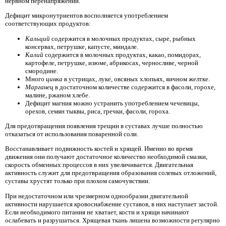
нервном перенапряжении.
Дефицит микронутриентов восполняется употреблением
соответствующих продуктов:
Кальций
содержится в молочных продуктах, сыре, рыбных
консервах, петрушке, капусте, миндале.
Калий
содержится в молочных продуктах, какао, помидорах,
картофеле, петрушке, изюме, абрикосах, черносливе, черной
смородине.
Много
цинка
в устрицах, луке, овсяных хлопьях, яичном желтке.
Марганец
в достаточном количестве содержится в фасоли, горохе,
малине, ржаном хлебе.
Дефицит магния
можно устранить употреблением чечевицы,
орехов, семян тыквы, риса, гречки, фасоли, гороха.
Для предотвращения появления трещин в суставах лучше полностью
отказаться от использования поваренной соли.
Восстанавливает подвижность костей и хрящей. Именно во время
движения они получают достаточное количество необходимой смазки,
скорость обменных процессов в них увеличивается. Двигательная
активность служит для предотвращения образования солевых отложений,
суставы хрустят только при плохом самочувствии.
При недостаточном или чрезмерном однообразии двигательной
активности нарушается кровоснабжение суставов, в них наступает застой.
Если необходимого питания не хватает, кости и хрящи начинают
ослабевать и разрушаться. Хрящевая ткань лишена возможности регулярно