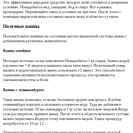
Это эффективное народное средство, которое легко готовится в домашних
условиях. Понадобится мед, глицерин, йод и спирт. Все в равных
пропорциях. Перемешайте смесь и оставьте на три часа. После этого с
помощью марли или ваты составом смазать кожу в области суставов.
Полезные ванны
Положительное влияние на состояние костно-мышечной системы ванны с
добавлением различных компонентов.
Ванны хвойные
Молодые веточки сосны измельчить.Понадобится 1 кг сырья. Залить водой
в количестве 7-8 литров и кипятить около пяти минут. Полученный отвар
вылить в подготовленную ванну и полежать 15 минут. Это способствует
снижению активности воспалительного процесса, что проявляется
уменьшением отека и боли.
Ванны с топинамбуром
Такие ванны помогают, если вас беспокоит артрит или артроз. Клубни
топинамбура порезать и положить в горячую воду. Туда же добавляют
сосновые веточки, 10 мл скипидара и 1 кг соли, желательно морской.Когда
соль растворится, примите ванну. После этого в области коленного сустава
можно нарисовать йодную сетку или намазать медом. Таких процедур
потребуется от 10 до 12.
Учитывая большое разнообразие народных методов лечения, каждый