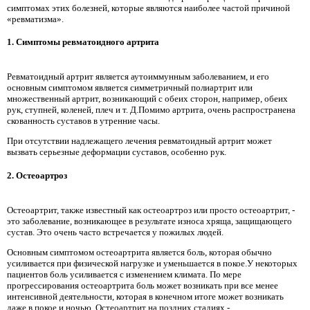
симптомах этих болезней, которые являются наиболее частой причиной
«ревматизма».
1. Симптомы ревматоидного артрита
Ревматоидный артрит является аутоиммунным заболеванием, и его
основным симптомом является симметричный полиартрит или
множественный артрит, возникающий с обеих сторон, например, обеих
рук, ступней, коленей, плеч и т. Д.Помимо артрита, очень распространена
скованность суставов в утренние часы.
При отсутствии надлежащего лечения ревматоидный артрит может
вызвать серьезные деформации суставов, особенно рук.
2. Остеоартроз
Остеоартрит, также известный как остеоартроз или просто остеоартрит, -
это заболевание, возникающее в результате износа хряща, защищающего
сустав. Это очень часто встречается у пожилых людей.
Основным симптомом остеоартрита является боль, которая обычно
усиливается при физической нагрузке и уменьшается в покое.У некоторых
пациентов боль усиливается с изменением климата. По мере
прогрессирования остеоартрита боль может возникать при все менее
интенсивной деятельности, которая в конечном итоге может возникать
даже в покое и ночью. Остеоартрит на поздних стадиях -