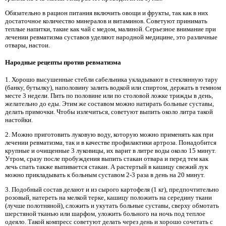
Обязательно в рацион питания включить овощи и фрукты, так как в них
достаточное количество минералов и витаминов. Советуют принимать
теплые напитки, такие как чай с медом, малиной. Серьезное внимание при
лечении ревматизма суставов уделяют народной медицине, это различные
отвары, настои.
Народные рецепты против ревматизма
1. Хорошо высушенные стебли сабельника укладывают в стеклянную тару
(банку, бутылку), наполовину залить водкой или спиртом, держать в темном
месте 3 недели. Пить по половине или по столовой ложке трижды в день,
желательно до еды. Этим же составом можно натирать больные суставы,
делать примочки. Чтобы излечиться, советуют выпить около литра такой
настойки.
2. Можно приготовить луковую воду, которую можно применять как при
лечении ревматизма, так и в качестве профилактики артроза. Понадобится
крупные и очищенные 3 луковицы, их варит в литре воды около 15 минут.
Утром, сразу после пробуждения выпить стакан отвара и перед тем как
лечь спать также выпивается стакан. А растертый в кашицу свежий лук
можно прикладывать к больным суставом 2-3 раза в день на 20 минут.
3. Подобный состав делают и из сырого картофеля (1 кг), предпочтительно
розовый, натереть на мелкой терке, кашицу положить на середину ткани
(лучше полотняной), сложить и укутать больные суставы, сверху обмотать
шерстяной тканью или шарфом, уложить больного на ночь под теплое
одеяло. Такой компресс советуют делать через день и хорошо сочетать с