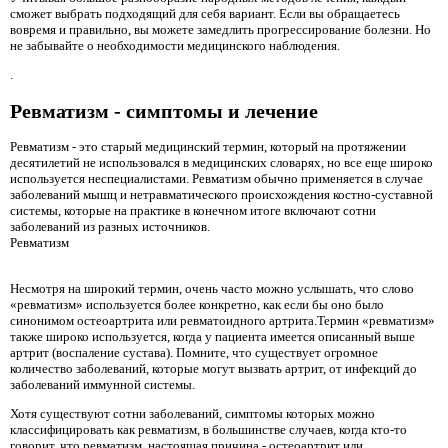
сможет выбрать подходящий для себя вариант. Если вы обращаетесь
вовремя и правильно, вы можете замедлить прогрессирование болезни. Но
не забывайте о необходимости медицинского наблюдения.
.
Ревматизм - симптомы и лечение
Ревматизм - это старый медицинский термин, который на протяжении
десятилетий не использовался в медицинских словарях, но все еще широко
используется неспециалистами. Ревматизм обычно применяется в случае
заболеваний мышц и нетравматического происхождения костно-суставной
системы, которые на практике в конечном итоге включают сотни
заболеваний из разных источников.
Ревматизм
Несмотря на широкий термин, очень часто можно услышать, что слово
«ревматизм» используется более конкретно, как если бы оно было
синонимом остеоартрита или ревматоидного артрита.Термин «ревматизм»
также широко используется, когда у пациента имеется описанный выше
артрит (воспаление сустава). Помните, что существует огромное
количество заболеваний, которые могут вызвать артрит, от инфекций до
заболеваний иммунной системы.
Хотя существуют сотни заболеваний, симптомы которых можно
классифицировать как ревматизм, в большинстве случаев, когда кто-то
говорит, что ревматизм, настоящая причина - остеоартрит или