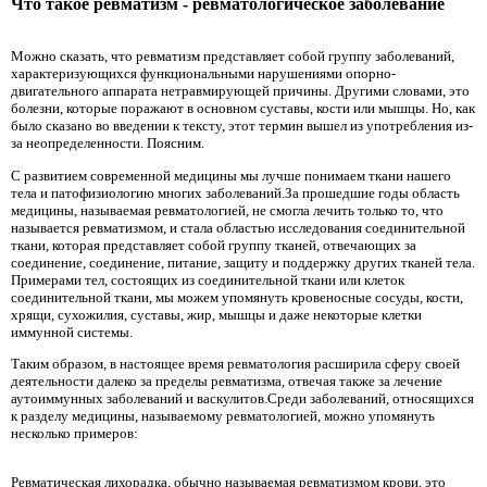
Что такое ревматизм - ревматологическое заболевание
Можно сказать, что ревматизм представляет собой группу заболеваний,
характеризующихся функциональными нарушениями опорно-
двигательного аппарата нетравмирующей причины. Другими словами, это
болезни, которые поражают в основном суставы, кости или мышцы. Но, как
было сказано во введении к тексту, этот термин вышел из употребления из-
за неопределенности. Поясним.
С развитием современной медицины мы лучше понимаем ткани нашего
тела и патофизиологию многих заболеваний.За прошедшие годы область
медицины, называемая ревматологией, не смогла лечить только то, что
называется ревматизмом, и стала областью исследования соединительной
ткани, которая представляет собой группу тканей, отвечающих за
соединение, соединение, питание, защиту и поддержку других тканей тела.
Примерами тел, состоящих из соединительной ткани или клеток
соединительной ткани, мы можем упомянуть кровеносные сосуды, кости,
хрящи, сухожилия, суставы, жир, мышцы и даже некоторые клетки
иммунной системы.
Таким образом, в настоящее время ревматология расширила сферу своей
деятельности далеко за пределы ревматизма, отвечая также за лечение
аутоиммунных заболеваний и васкулитов.Среди заболеваний, относящихся
к разделу медицины, называемому ревматологией, можно упомянуть
несколько примеров:
Ревматическая лихорадка, обычно называемая ревматизмом крови, это