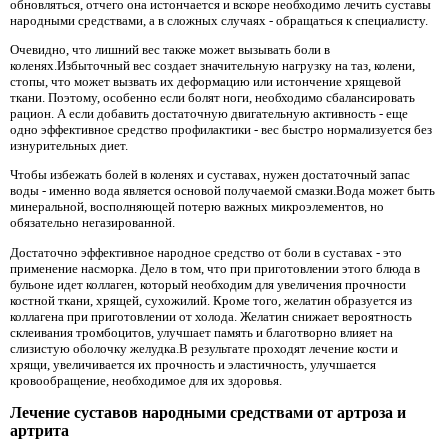
обновляться, отчего она истончается и вскоре необходимо лечить суставы
народными средствами, а в сложных случаях - обращаться к специалисту.
Очевидно, что лишний вес также может вызывать боли в
коленях.Избыточный вес создает значительную нагрузку на таз, колени,
стопы, что может вызвать их деформацию или истончение хрящевой
ткани. Поэтому, особенно если болят ноги, необходимо сбалансировать
рацион. А если добавить достаточную двигательную активность - еще
одно эффективное средство профилактики - вес быстро нормализуется без
изнурительных диет.
Чтобы избежать болей в коленях и суставах, нужен достаточный запас
воды - именно вода является основой получаемой смазки.Вода может быть
минеральной, восполняющей потерю важных микроэлементов, но
обязательно негазированной.
Достаточно эффективное народное средство от боли в суставах - это
применение насморка. Дело в том, что при приготовлении этого блюда в
бульоне идет коллаген, который необходим для увеличения прочности
костной ткани, хрящей, сухожилий. Кроме того, желатин образуется из
коллагена при приготовлении от холода. Желатин снижает вероятность
склеивания тромбоцитов, улучшает память и благотворно влияет на
слизистую оболочку желудка.В результате проходят лечение кости и
хрящи, увеличивается их прочность и эластичность, улучшается
кровообращение, необходимое для их здоровья.
Лечение суставов народными средствами от артроза и
артрита