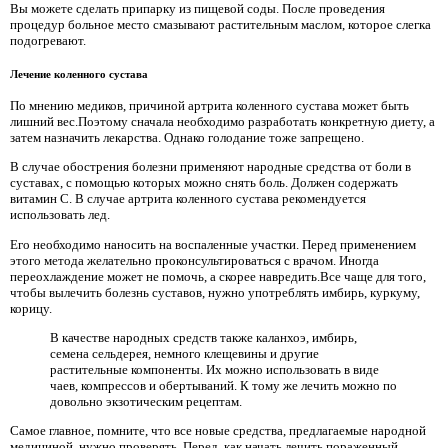
Вы можете сделать припарку из пищевой соды. После проведения
процедур больное место смазывают растительным маслом, которое слегка
подогревают.
Лечение коленного сустава
По мнению медиков, причиной артрита коленного сустава может быть
лишний вес.Поэтому сначала необходимо разработать конкретную диету, а
затем назначить лекарства. Однако голодание тоже запрещено.
В случае обострения болезни применяют народные средства от боли в
суставах, с помощью которых можно снять боль. Должен содержать
витамин С. В случае артрита коленного сустава рекомендуется
использовать лед.
Его необходимо наносить на воспаленные участки. Перед применением
этого метода желательно проконсультироваться с врачом. Иногда
переохлаждение может не помочь, а скорее навредить.Все чаще для того,
чтобы вылечить болезнь суставов, нужно употреблять имбирь, куркуму,
корицу.
В качестве народных средств также каланхоэ, имбирь,
семена сельдерея, немного клещевины и другие
растительные компоненты. Их можно использовать в виде
чаев, компрессов и обертываний. К тому же лечить можно по
довольно экзотическим рецептам.
Самое главное, помните, что все новые средства, предлагаемые народной
медициной, нужно проверять. Перед. как начать лечить пораженный