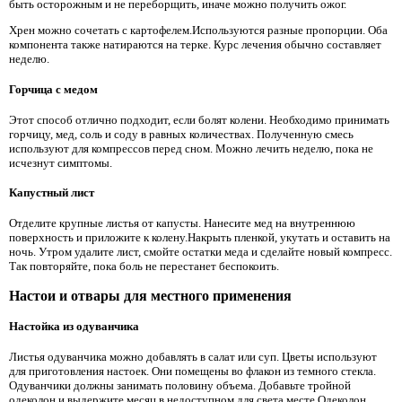
быть осторожным и не переборщить, иначе можно получить ожог.
Хрен можно сочетать с картофелем.Используются разные пропорции. Оба
компонента также натираются на терке. Курс лечения обычно составляет
неделю.
Горчица с медом
Этот способ отлично подходит, если болят колени. Необходимо принимать
горчицу, мед, соль и соду в равных количествах. Полученную смесь
используют для компрессов перед сном. Можно лечить неделю, пока не
исчезнут симптомы.
Капустный лист
Отделите крупные листья от капусты. Нанесите мед на внутреннюю
поверхность и приложите к колену.Накрыть пленкой, укутать и оставить на
ночь. Утром удалите лист, смойте остатки меда и сделайте новый компресс.
Так повторяйте, пока боль не перестанет беспокоить.
Настои и отвары для местного применения
Настойка из одуванчика
Листья одуванчика можно добавлять в салат или суп. Цветы используют
для приготовления настоек. Они помещены во флакон из темного стекла.
Одуванчики должны занимать половину объема. Добавьте тройной
одеколон и выдержите месяц в недоступном для света месте.Одеколон