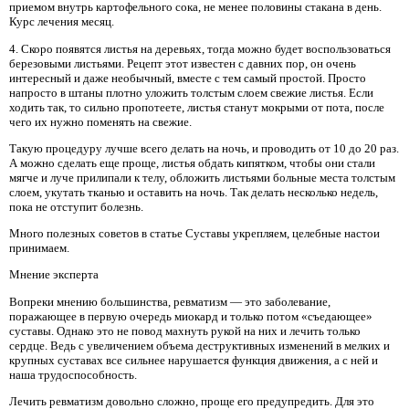
приемом внутрь картофельного сока, не менее половины стакана в день.
Курс лечения месяц.
4. Скоро появятся листья на деревьях, тогда можно будет воспользоваться
березовыми листьями. Рецепт этот известен с давних пор, он очень
интересный и даже необычный, вместе с тем самый простой. Просто
напросто в штаны плотно уложить толстым слоем свежие листья. Если
ходить так, то сильно пропотеете, листья станут мокрыми от пота, после
чего их нужно поменять на свежие.
Такую процедуру лучше всего делать на ночь, и проводить от 10 до 20 раз.
А можно сделать еще проще, листья обдать кипятком, чтобы они стали
мягче и луче прилипали к телу, обложить листьями больные места толстым
слоем, укутать тканью и оставить на ночь. Так делать несколько недель,
пока не отступит болезнь.
Много полезных советов в статье Суставы укрепляем, целебные настои
принимаем.
Мнение эксперта
Вопреки мнению большинства, ревматизм — это заболевание,
поражающее в первую очередь миокард и только потом «съедающее»
суставы. Однако это не повод махнуть рукой на них и лечить только
сердце. Ведь с увеличением объема деструктивных изменений в мелких и
крупных суставах все сильнее нарушается функция движения, а с ней и
наша трудоспособность.
Лечить ревматизм довольно сложно, проще его предупредить. Для это