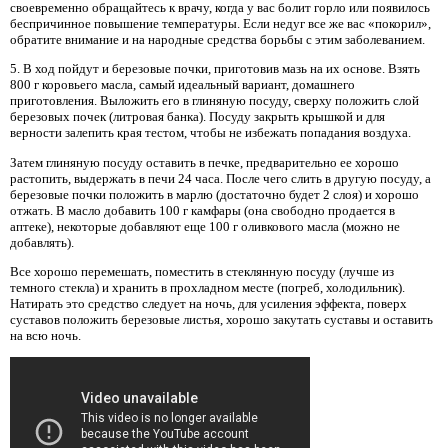
своевременно обращайтесь к врачу, когда у вас болит горло или появилось
беспричинное повышение температуры. Если недуг все же вас «покорил»,
обратите внимание и на народные средства борьбы с этим заболеванием.
5. В ход пойдут и березовые почки, приготовив мазь на их основе. Взять
800 г коровьего масла, самый идеальный вариант, домашнего
приготовления. Выложить его в глиняную посуду, сверху положить слой
березовых почек (литровая банка). Посуду закрыть крышкой и для
верности залепить края тестом, чтобы не избежать попадания воздуха.
Затем глиняную посуду оставить в печке, предварительно ее хорошо
растопить, выдержать в печи 24 часа. После чего слить в другую посуду, а
березовые почки положить в марлю (достаточно будет 2 слоя) и хорошо
отжать. В масло добавить 100 г камфары (она свободно продается в
аптеке), некоторые добавляют еще 100 г оливкового масла (можно не
добавлять).
Все хорошо перемешать, поместить в стеклянную посуду (лучше из
темного стекла) и хранить в прохладном месте (погреб, холодильник).
Натирать это средство следует на ночь, для усиления эффекта, поверх
суставов положить березовые листья, хорошо закутать суставы и оставить
на всю ночь.