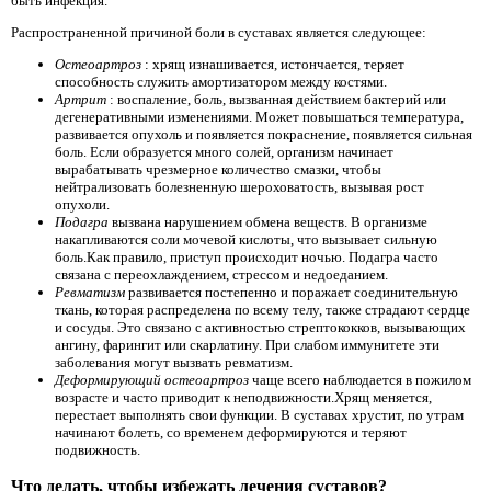
быть инфекция.
Распространенной причиной боли в суставах является следующее:
Остеоартроз
: хрящ изнашивается, истончается, теряет
способность служить амортизатором между костями.
Артрит
: воспаление, боль, вызванная действием бактерий или
дегенеративными изменениями. Может повышаться температура,
развивается опухоль и появляется покраснение, появляется сильная
боль. Если образуется много солей, организм начинает
вырабатывать чрезмерное количество смазки, чтобы
нейтрализовать болезненную шероховатость, вызывая рост
опухоли.
Подагра
вызвана нарушением обмена веществ. В организме
накапливаются соли мочевой кислоты, что вызывает сильную
боль.Как правило, приступ происходит ночью. Подагра часто
связана с переохлаждением, стрессом и недоеданием.
Ревматизм
развивается постепенно и поражает соединительную
ткань, которая распределена по всему телу, также страдают сердце
и сосуды. Это связано с активностью стрептококков, вызывающих
ангину, фарингит или скарлатину. При слабом иммунитете эти
заболевания могут вызвать ревматизм.
Деформирующий остеоартроз
чаще всего наблюдается в пожилом
возрасте и часто приводит к неподвижности.Хрящ меняется,
перестает выполнять свои функции. В суставах хрустит, по утрам
начинают болеть, со временем деформируются и теряют
подвижность.
Что делать, чтобы избежать лечения суставов?