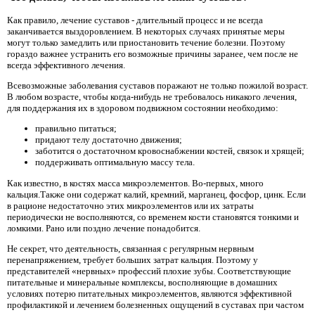
Как правило, лечение суставов - длительный процесс и не всегда
заканчивается выздоровлением. В некоторых случаях принятые меры
могут только замедлить или приостановить течение болезни. Поэтому
гораздо важнее устранить его возможные причины заранее, чем после не
всегда эффективного лечения.
Всевозможные заболевания суставов поражают не только пожилой возраст.
В любом возрасте, чтобы когда-нибудь не требовалось никакого лечения,
для поддержания их в здоровом подвижном состоянии необходимо:
правильно питаться;
придают телу достаточно движения;
заботится о достаточном кровоснабжении костей, связок и хрящей;
поддерживать оптимальную массу тела.
Как известно, в костях масса микроэлементов. Во-первых, много
кальция.Также они содержат калий, кремний, марганец, фосфор, цинк. Если
в рационе недостаточно этих микроэлементов или их затраты
периодически не восполняются, со временем кости становятся тонкими и
ломкими. Рано или поздно лечение понадобится.
Не секрет, что деятельность, связанная с регулярным нервным
перенапряжением, требует больших затрат кальция. Поэтому у
представителей «нервных» профессий плохие зубы. Соответствующие
питательные и минеральные комплексы, восполняющие в домашних
условиях потерю питательных микроэлементов, являются эффективной
профилактикой и лечением болезненных ощущений в суставах при частом