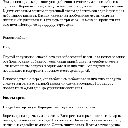
Эта специя при ежедневном употреблении помогает уменьшить боли в
суставах. Корни используются для компрессов. Для этого потереть корень.
К двум столовым ложкам полученной массы добавить сок одной луковицы
небольшого размера. Касицу нанести на проблемные места, накрыть
пленкой и зафиксировать.Оставить на три часа. Ты можешь провести так
всю ночь. Повторите процедуру через день.
Корень имбиря
Йод
Другой популярный способ лечения заболеваний колен - это использование
5% йода. К нему добавляют мед, нашатырный спирт и лечебную желчь.
Эти компоненты берутся в одинаковом количестве. Все тщательно
перемешать и выдержать в темном месте десять дней.
Непосредственно перед употреблением небольшое количество продукта
следует нагреть в отдельной емкости и сделать компресс.Процедуру
повторять каждый день до улучшения состояния.
Комета хрена
Подробнее артикул:
Народные методы лечения артрита
Корень хрена промыть и очистить. Растереть на терке и поставить пар на
плиту, добавив немного воды. Не кипятить. После этого нанесите кашицу
на ткань и сделайте компресс. Оставь минут сорок. В этом случае нужно