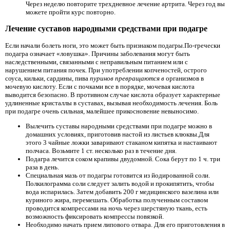
Через неделю повторите трехдневное лечение артрита. Через год вы
можете пройти курс повторно.
Лечение суставов народными средствами при подагре
Если начали болеть ноги, это может быть признаком подагры.По-гречески
подагра означает «ловушка». Причины заболевания могут быть
наследственными, связанными с неправильным питанием или с
нарушением питания почек. При употреблении копченостей, острого
соуса, кильки, сардины, пива
пуринов превращаются в
организмов в
мочевую кислоту. Если с почками все в порядке, мочевая кислота
выводится безопасно. В противном случае кислота образует характерные
удлиненные кристаллы в суставах, вызывая необходимость лечения. Боль
при подагре очень сильная, малейшее прикосновение невыносимо.
Вылечить суставы народными средствами при подагре можно в
домашних условиях, приготовив настой из листьев клюквы.Для
этого 3 чайные ложки заваривают стаканом кипятка и настаивают
полчаса. Возьмите 1 ст. несколько раз в течение дня.
Подагра лечится соком крапивы двудомной. Сока берут по 1 ч. три
раза в день.
Специальная мазь от подагры готовится из йодированной соли.
Полкилограмма соли следует залить водой и прокипятить, чтобы
вода испарилась. Затем добавить 200 г медицинского вазелина или
куриного жира, перемешать. Обработка полученным составом
проводится компрессами на ночь через шерстяную ткань, есть
возможность фиксировать компрессы повязкой.
Необходимо начать прием липового отвара. Для его приготовления в