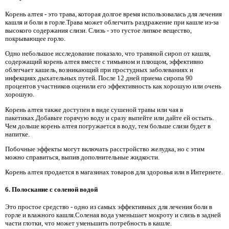
Корень алтея - это трава, которая долгое время использовалась для лечения
кашля и боли в горле.Трава может облегчить раздражение при кашле из-за
высокого содержания слизи. Слизь - это густое липкое вещество,
покрывающее горло.
Одно небольшое исследование показало, что травяной сироп от кашля,
содержащий корень алтея вместе с тимьяном и плющом, эффективно
облегчает кашель, возникающий при простудных заболеваниях и
инфекциях дыхательных путей. После 12 дней приема сиропа 90
процентов участников оценили его эффективность как хорошую или очень
хорошую.
Корень алтея также доступен в виде сушеной травы или чая в
пакетиках.Добавьте горячую воду и сразу выпейте или дайте ей остыть.
Чем дольше корень алтея погружается в воду, тем больше слизи будет в
напитке.
Побочные эффекты могут включать расстройство желудка, но с этим
можно справиться, выпив дополнительные жидкости.
Корень алтея продается в магазинах товаров для здоровья или в Интернете.
6. Полоскание с соленой водой
Это простое средство - одно из самых эффективных для лечения боли в
горле и влажного кашля.Соленая вода уменьшает мокроту и слизь в задней
части глотки, что может уменьшить потребность в кашле.