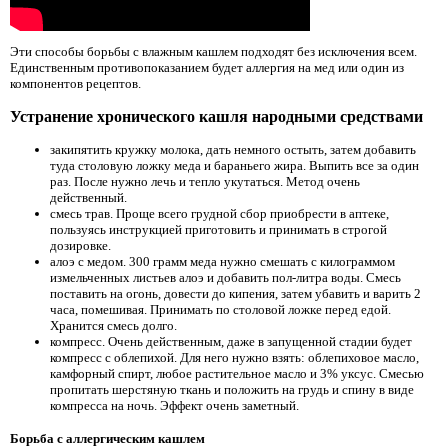
Эти способы борьбы с влажным кашлем подходят без исключения всем.
Единственным противопоказанием будет аллергия на мед или один из
компонентов рецептов.
Устранение хронического кашля народными средствами
закипятить кружку молока, дать немного остыть, затем добавить
туда столовую ложку меда и бараньего жира. Выпить все за один
раз. После нужно лечь и тепло укутаться. Метод очень
действенный.
смесь трав. Проще всего грудной сбор приобрести в аптеке,
пользуясь инструкцией приготовить и принимать в строгой
дозировке.
алоэ с медом. 300 грамм меда нужно смешать с килограммом
измельченных листьев алоэ и добавить пол-литра воды. Смесь
поставить на огонь, довести до кипения, затем убавить и варить 2
часа, помешивая. Принимать по столовой ложке перед едой.
Хранится смесь долго.
компресс. Очень действенным, даже в запущенной стадии будет
компресс с облепихой. Для него нужно взять: облепиховое масло,
камфорный спирт, любое растительное масло и 3% уксус. Смесью
пропитать шерстяную ткань и положить на грудь и спину в виде
компресса на ночь. Эффект очень заметный.
Борьба с аллергическим кашлем