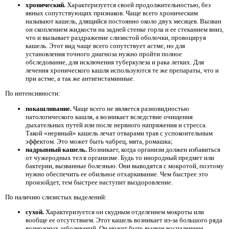
хронический.
Характеризуется своей продолжительностью, без
явных сопутствующих признаков. Чаще всего хроническим
называют кашель, длящийся постоянно около двух месяцев. Вызван
он скоплением жидкости на задней стенке горла и ее стеканием вниз,
что и вызывает раздражение слизистой оболочки, провоцируя
кашель. Этот вид чаще всего сопутствует астме, но для
установления точного диагноза нужно пройти полное
обследование, для исключения туберкулеза и рака легких. Для
лечения хронического кашля используются те же препараты, что и
при астме, а так же антигистаминные.
По интенсивности:
покашливание.
Чаще всего не является разновидностью
патологического кашля, а возникает вследствие очищения
дыхательных путей или после нервного напряжения и стресса.
Такой «нервный» кашель лечат отварами трав с успокоительным
эффектом. Это может быть чабрец, мята, ромашка;
надрывный кашель.
Возникает, когда организм должен избавиться
от чужеродных тел в организме. Будь то инородный предмет или
бактерии, вызванные болезнью. Они выводятся с мокротой, поэтому
нужно обеспечить ее обильное отхаркивание. Чем быстрее это
произойдет, тем быстрее наступит выздоровление.
По наличию слизистых выделений:
сухой.
Характеризуется он скудным отделением мокроты или
вообще ее отсутствием. Этот кашель возникает из-за большого ряда
возможных заболеваний. Он может быть вызван воспалением