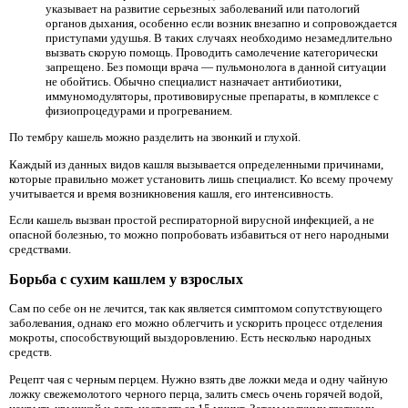
указывает на развитие серьезных заболеваний или патологий
органов дыхания, особенно если возник внезапно и сопровождается
приступами удушья. В таких случаях необходимо незамедлительно
вызвать скорую помощь. Проводить самолечение категорически
запрещено. Без помощи врача — пульмонолога в данной ситуации
не обойтись. Обычно специалист назначает антибиотики,
иммуномодуляторы, противовирусные препараты, в комплексе с
физиопроцедурами и прогреванием.
По тембру кашель можно разделить на звонкий и глухой.
Каждый из данных видов кашля вызывается определенными причинами,
которые правильно может установить лишь специалист. Ко всему прочему
учитывается и время возникновения кашля, его интенсивность.
Если кашель вызван простой респираторной вирусной инфекцией, а не
опасной болезнью, то можно попробовать избавиться от него народными
средствами.
Борьба с сухим кашлем у взрослых
Сам по себе он не лечится, так как является симптомом сопутствующего
заболевания, однако его можно облегчить и ускорить процесс отделения
мокроты, способствующий выздоровлению. Есть несколько народных
средств.
Рецепт чая с черным перцем. Нужно взять две ложки меда и одну чайную
ложку свежемолотого черного перца, залить смесь очень горячей водой,