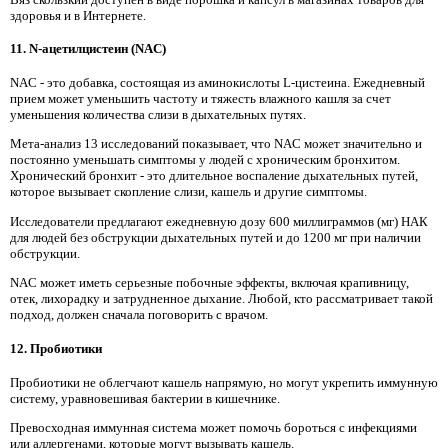
здоровья и в Интернете.
11. N-ацетилцистеин (NAC)
NAC - это добавка, состоящая из аминокислоты L-цистеина. Ежедневный
прием может уменьшить частоту и тяжесть влажного кашля за счет
уменьшения количества слизи в дыхательных путях.
Мета-анализ 13 исследований показывает, что NAC может значительно и
постоянно уменьшать симптомы у людей с хроническим бронхитом.
Хронический бронхит - это длительное воспаление дыхательных путей,
которое вызывает скопление слизи, кашель и другие симптомы.
Исследователи предлагают ежедневную дозу 600 миллиграммов (мг) НАК
для людей без обструкции дыхательных путей и до 1200 мг при наличии
обструкции.
NAC может иметь серьезные побочные эффекты, включая крапивницу,
отек, лихорадку и затрудненное дыхание. Любой, кто рассматривает такой
подход, должен сначала поговорить с врачом.
12. Пробиотики
Пробиотики не облегчают кашель напрямую, но могут укрепить иммунную
систему, уравновешивая бактерии в кишечнике.
Превосходная иммунная система может помочь бороться с инфекциями
или аллергенами, которые могут вызывать кашель.