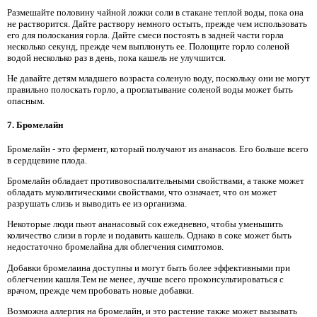
Размешайте половину чайной ложки соли в стакане теплой воды, пока она
не растворится. Дайте раствору немного остыть, прежде чем использовать
его для полоскания горла. Дайте смеси постоять в задней части горла
несколько секунд, прежде чем выплюнуть ее. Полощите горло соленой
водой несколько раз в день, пока кашель не улучшится.
Не давайте детям младшего возраста соленую воду, поскольку они не могут
правильно полоскать горло, а проглатывание соленой воды может быть
опасным.
7. Бромелайн
Бромелайн - это фермент, который получают из ананасов. Его больше всего
в сердцевине плода.
Бромелайн обладает противовоспалительными свойствами, а также может
обладать муколитическими свойствами, что означает, что он может
разрушать слизь и выводить ее из организма.
Некоторые люди пьют ананасовый сок ежедневно, чтобы уменьшить
количество слизи в горле и подавить кашель. Однако в соке может быть
недостаточно бромелайна для облегчения симптомов.
Добавки бромелаина доступны и могут быть более эффективными при
облегчении кашля.Тем не менее, лучше всего проконсультироваться с
врачом, прежде чем пробовать новые добавки.
Возможна аллергия на бромелайн, и это растение также может вызывать