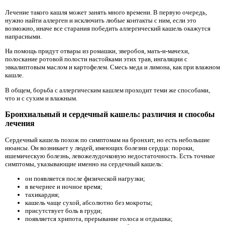
Лечение такого кашля может занять много времени. В первую очередь,
нужно найти аллерген и исключить любые контакты с ним, если это
возможно, иначе все старания победить аллергический кашель окажутся
напрасными.
На помощь придут отвары из ромашки, зверобоя, мать-и-мачехи,
полоскание ротовой полости настойками этих трав, ингаляции с
эвкалиптовым маслом и картофелем. Смесь меда и лимона, как при влажном
кашле.
В общем, борьба с аллергическим кашлем проходит теми же способами,
что и с сухим и влажным.
Бронхиальный и сердечный кашель: различия и способы
лечения
Сердечный кашель похож по симптомам на бронхит, но есть небольшие
нюансы. Он возникает у людей, имеющих болезни сердца: пороки,
ишемическую болезнь, левожелудочковую недостаточность. Есть точные
симптомы, указывающие именно на сердечный кашель:
он появляется после физической нагрузки;
в вечернее и ночное время;
тахикардия;
кашель чаще сухой, абсолютно без мокроты;
присутствует боль в груди;
появляется хрипота, прерывание голоса и отдышка;