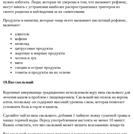
нужно избегать. Люди, которые не уверены в том, что вызывает рефлюкс,
могут начать с устранения наиболее распространенных триггеров из
своего рациона и наблюдения за их симптомами.
Продукты и напитки, которые чаще всего вызывают кислотный рефлюкс,
включают:
алкоголь
кофеин
шоколад
цитрусовые продукты
жареные и жирные продукты
чеснок и лук
мята
специи и острые продукты
томаты и продукты на их основе
10.Вяз скользкий
Коренные американцы традиционно использовали кору вяза скользкого для
лечения кашля и проблем с пищеварением. Скользкий вяз похож на корень
алтея, поскольку он содержит высокий уровень слизи, которая помогает
успокоить боль в горле и кашель.
Сделайте чай из вяза скользкого, добавив 1 чайную ложку сушеной травы в
чашку горячей воды. Перед употреблением настоять не менее 10 минут.
Важно отметить, что вяз скользкий может мешать всасыванию лекарств.
Вяз скользкий доступен в виде порошка и капсул в магазинах товаров для