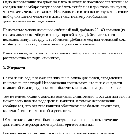
Одно исследование предполагает, что некоторые противовоспалительные
соединения в имбире могут расслаблять мембраны в дыхательных путях,
что может уменьшить кашель.Исследователи в основном изучали влияние
имбиря на клетки человека и животных, поэтому необходимы
дополнительные исследования.
Приготовьте успокаивающий имбирный чай, добавив 20–40 граммов (г)
свежих ломтиков имбиря в чашку горячей воды. Дайте настояться
несколько минут перед употреблением. Добавьте мед или лимонный сок,
чтобы улучшить вкус и еще больше успокоить кашель.
Имейте в виду, что в некоторых случаях имбирный чай может вызвать
расстройство желудка или изжогу.
3. Жидкости
Сохранение водного баланса жизненно важно для людей, страдающих
кашлем или простудой.Исследования показывают, что питье жидкости
комнатной температуры может облегчить кашель, насморк и чихание.
Тем не менее, людям с дополнительными симптомами простуды или гриппа
может быть полезно подогревать напитки. В том же исследовании
сообщается, что горячие напитки облегчают еще больше симптомов,
включая боль в горле, озноб и усталость.
Облегчение симптомов было немедленным и сохранялось в течение
длительного периода после приёма горячего напитка.
Горячие напитки, которые могут быть успокаивающими, включают: