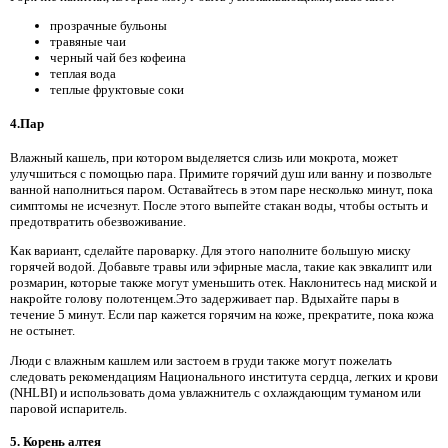
прозрачные бульоны
травяные чаи
черный чай без кофеина
теплая вода
теплые фруктовые соки
4.Пар
Влажный кашель, при котором выделяется слизь или мокрота, может
улучшиться с помощью пара. Примите горячий душ или ванну и позвольте
ванной наполниться паром. Оставайтесь в этом паре несколько минут, пока
симптомы не исчезнут. После этого выпейте стакан воды, чтобы остыть и
предотвратить обезвоживание.
Как вариант, сделайте пароварку. Для этого наполните большую миску
горячей водой. Добавьте травы или эфирные масла, такие как эвкалипт или
розмарин, которые также могут уменьшить отек. Наклонитесь над миской и
накройте голову полотенцем.Это задерживает пар. Вдыхайте пары в
течение 5 минут. Если пар кажется горячим на коже, прекратите, пока кожа
не остынет.
Люди с влажным кашлем или застоем в груди также могут пожелать
следовать рекомендациям Национального института сердца, легких и крови
(NHLBI) и использовать дома увлажнитель с охлаждающим туманом или
паровой испаритель.
5. Корень алтея