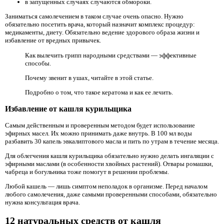
в запущенных случаях случаются обмороки.
Заниматься самолечением в таком случае очень опасно. Нужно
обязательно посетить врача, который назначит комплекс процедур:
медикаменты, диету. Обязательно ведение здорового образа жизни и
избавление от вредных привычек.
Как вылечить грипп народными средствами — эффективные
способы.
Почему звенит в ушах, читайте в этой статье.
Подробно о том, что такое кератома и как ее лечить.
Избавление от кашля курильщика
Самым действенным и проверенным методом будет использование
эфирных масел. Их можно принимать даже внутрь. В 100 мл воды
разбавить 30 капель эвкалиптового масла и пить по утрам в течение месяца.
Для облегчения кашля курильщика обязательно нужно делать ингаляции с
эфирными маслами (в особенности хвойных растений). Отвары ромашки,
чабреца и богульника тоже помогут в решении проблемы.
Любой кашель — лишь симптом неполадок в организме. Перед началом
любого самолечения, даже самыми проверенными способами, обязательно
нужна консультация врача.
12 натуральных средств от кашля