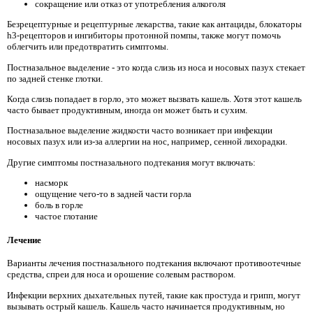
сокращение или отказ от употребления алкоголя
Безрецептурные и рецептурные лекарства, такие как антациды, блокаторы
h3-рецепторов и ингибиторы протонной помпы, также могут помочь
облегчить или предотвратить симптомы.
Постназальное выделение - это когда слизь из носа и носовых пазух стекает
по задней стенке глотки.
Когда слизь попадает в горло, это может вызвать кашель. Хотя этот кашель
часто бывает продуктивным, иногда он может быть и сухим.
Постназальное выделение жидкости часто возникает при инфекции
носовых пазух или из-за аллергии на нос, например, сенной лихорадки.
Другие симптомы постназального подтекания могут включать:
насморк
ощущение чего-то в задней части горла
боль в горле
частое глотание
Лечение
Варианты лечения постназального подтекания включают противоотечные
средства, спреи для носа и орошение солевым раствором.
Инфекции верхних дыхательных путей, такие как простуда и грипп, могут
вызывать острый кашель. Кашель часто начинается продуктивным, но