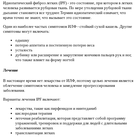
Идиопатический фиброз легких (IPF) - это состояние, при котором в легких
человека развивается рубцовая ткань. По мере утолщения рубцовой ткани
дыхание становится все труднее.Термин идиопатический означает, что
врачи точно не знают, что вызывает это состояние.
Один из наиболее частых симптомов ИЛФ - стойкий сухой кашель. Другие
симптомы могут включать:
одышку
потерю аппетита и постепенную потерю веса
усталость
дубинку или расширение и закругление кончиков пальцев рук и ног,
что также влияет на форму ногтей
Лечение
В настоящее время нет лекарства от ИЛФ, поэтому целью лечения является
облегчение симптомов человека и замедление прогрессирования
заболевания.
Варианты лечения IPF включают:
лекарства, такие как пирфенидон и нинтеданиб
кислородная терапия
легочная реабилитация, которая представляет собой программу
упражнений, тренировок и поддержки для людей с длительными
заболеваниями легких
трансплантация легких