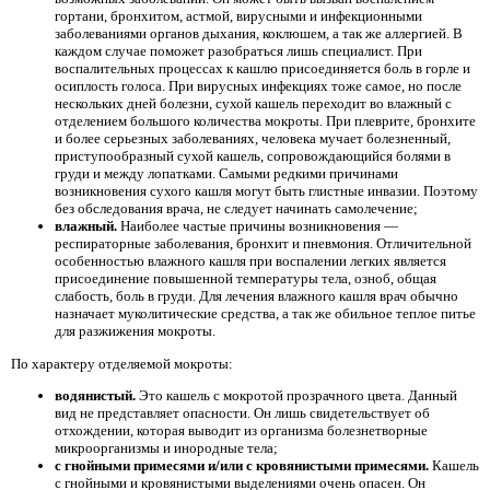
гортани, бронхитом, астмой, вирусными и инфекционными
заболеваниями органов дыхания, коклюшем, а так же аллергией. В
каждом случае поможет разобраться лишь специалист. При
воспалительных процессах к кашлю присоединяется боль в горле и
осиплость голоса. При вирусных инфекциях тоже самое, но после
нескольких дней болезни, сухой кашель переходит во влажный с
отделением большого количества мокроты. При плеврите, бронхите
и более серьезных заболеваниях, человека мучает болезненный,
приступообразный сухой кашель, сопровождающийся болями в
груди и между лопатками. Самыми редкими причинами
возникновения сухого кашля могут быть глистные инвазии. Поэтому
без обследования врача, не следует начинать самолечение;
влажный.
Наиболее частые причины возникновения —
респираторные заболевания, бронхит и пневмония. Отличительной
особенностью влажного кашля при воспалении легких является
присоединение повышенной температуры тела, озноб, общая
слабость, боль в груди. Для лечения влажного кашля врач обычно
назначает муколитические средства, а так же обильное теплое питье
для разжижения мокроты.
По характеру отделяемой мокроты:
водянистый.
Это кашель с мокротой прозрачного цвета. Данный
вид не представляет опасности. Он лишь свидетельствует об
отхождении, которая выводит из организма болезнетворные
микроорганизмы и инородные тела;
с гнойными примесями и/или с кровянистыми примесями.
Кашель
с гнойными и кровянистыми выделениями очень опасен. Он