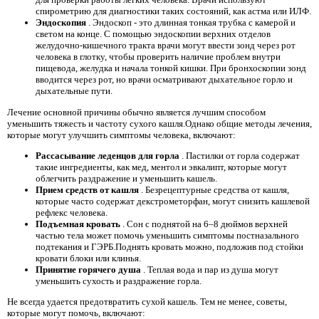
спирометрию для диагностики таких состояний, как астма или ИЛФ.
Эндоскопия
. Эндоскоп - это длинная тонкая трубка с камерой и
светом на конце. С помощью эндоскопии верхних отделов
желудочно-кишечного тракта врачи могут ввести зонд через рот
человека в глотку, чтобы проверить наличие проблем внутри
пищевода, желудка и начала тонкой кишки. При бронхоскопии зонд
вводится через рот, но врачи осматривают дыхательное горло и
дыхательные пути.
Лечение основной причины обычно является лучшим способом
уменьшить тяжесть и частоту сухого кашля.Однако общие методы лечения,
которые могут улучшить симптомы человека, включают:
Рассасывание леденцов для горла
. Пастилки от горла содержат
такие ингредиенты, как мед, ментол и эвкалипт, которые могут
облегчить раздражение и уменьшить кашель.
Прием средств от кашля
. Безрецептурные средства от кашля,
которые часто содержат декстрометорфан, могут снизить кашлевой
рефлекс человека.
Подъемная кровать
. Сон с поднятой на 6–8 дюймов верхней
частью тела может помочь уменьшить симптомы постназального
подтекания и ГЭРБ.Поднять кровать можно, подложив под стойки
кровати блоки или клинья.
Принятие горячего душа
. Теплая вода и пар из душа могут
уменьшить сухость и раздражение горла.
Не всегда удается предотвратить сухой кашель. Тем не менее, советы,
которые могут помочь, включают: