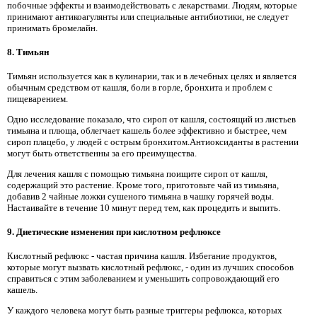
побочные эффекты и взаимодействовать с лекарствами. Людям, которые
принимают антикоагулянты или специальные антибиотики, не следует
принимать бромелайн.
8. Тимьян
Тимьян используется как в кулинарии, так и в лечебных целях и является
обычным средством от кашля, боли в горле, бронхита и проблем с
пищеварением.
Одно исследование показало, что сироп от кашля, состоящий из листьев
тимьяна и плюща, облегчает кашель более эффективно и быстрее, чем
сироп плацебо, у людей с острым бронхитом.Антиоксиданты в растении
могут быть ответственны за его преимущества.
Для лечения кашля с помощью тимьяна поищите сироп от кашля,
содержащий это растение. Кроме того, приготовьте чай из тимьяна,
добавив 2 чайные ложки сушеного тимьяна в чашку горячей воды.
Настаивайте в течение 10 минут перед тем, как процедить и выпить.
9. Диетические изменения при кислотном рефлюксе
Кислотный рефлюкс - частая причина кашля. Избегание продуктов,
которые могут вызвать кислотный рефлюкс, - один из лучших способов
справиться с этим заболеванием и уменьшить сопровождающий его
кашель.
У каждого человека могут быть разные триггеры рефлюкса, которых