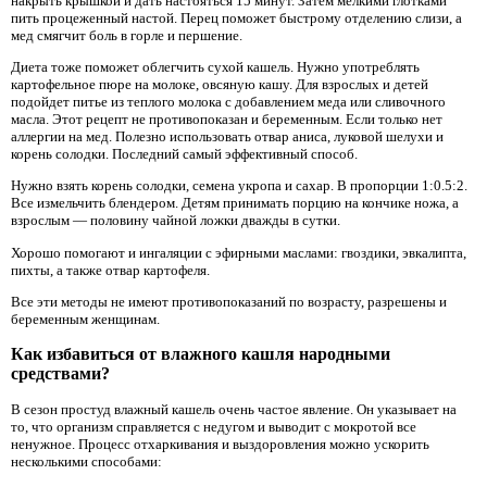
накрыть крышкой и дать настояться 15 минут. Затем мелкими глотками
пить процеженный настой. Перец поможет быстрому отделению слизи, а
мед смягчит боль в горле и першение.
Диета тоже поможет облегчить сухой кашель. Нужно употреблять
картофельное пюре на молоке, овсяную кашу. Для взрослых и детей
подойдет питье из теплого молока с добавлением меда или сливочного
масла. Этот рецепт не противопоказан и беременным. Если только нет
аллергии на мед. Полезно использовать отвар аниса, луковой шелухи и
корень солодки. Последний самый эффективный способ.
Нужно взять корень солодки, семена укропа и сахар. В пропорции 1:0.5:2.
Все измельчить блендером. Детям принимать порцию на кончике ножа, а
взрослым — половину чайной ложки дважды в сутки.
Хорошо помогают и ингаляции с эфирными маслами: гвоздики, эвкалипта,
пихты, а также отвар картофеля.
Все эти методы не имеют противопоказаний по возрасту, разрешены и
беременным женщинам.
Как избавиться от влажного кашля народными
средствами?
В сезон простуд влажный кашель очень частое явление. Он указывает на
то, что организм справляется с недугом и выводит с мокротой все
ненужное. Процесс отхаркивания и выздоровления можно ускорить
несколькими способами: