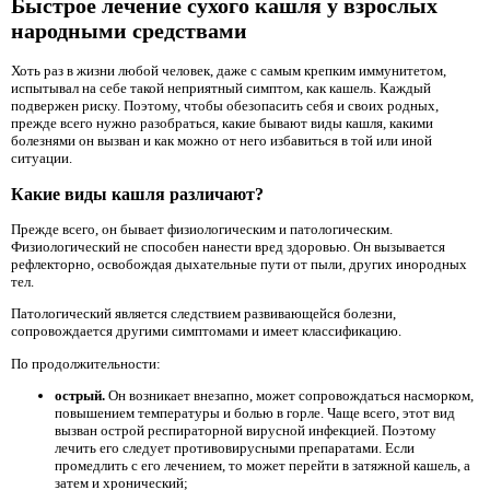
Быстрое лечение сухого кашля у взрослых
народными средствами
Хоть раз в жизни любой человек, даже с самым крепким иммунитетом,
испытывал на себе такой неприятный симптом, как кашель. Каждый
подвержен риску. Поэтому, чтобы обезопасить себя и своих родных,
прежде всего нужно разобраться, какие бывают виды кашля, какими
болезнями он вызван и как можно от него избавиться в той или иной
ситуации.
Какие виды кашля различают?
Прежде всего, он бывает физиологическим и патологическим.
Физиологический не способен нанести вред здоровью. Он вызывается
рефлекторно, освобождая дыхательные пути от пыли, других инородных
тел.
Патологический является следствием развивающейся болезни,
сопровождается другими симптомами и имеет классификацию.
По продолжительности:
острый.
Он возникает внезапно, может сопровождаться насморком,
повышением температуры и болью в горле. Чаще всего, этот вид
вызван острой респираторной вирусной инфекцией. Поэтому
лечить его следует противовирусными препаратами. Если
промедлить с его лечением, то может перейти в затяжной кашель, а
затем и хронический;