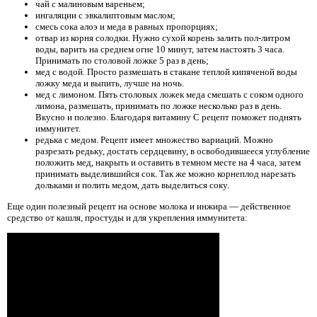
чай с малиновым вареньем;
ингаляции с эвкалиптовым маслом;
смесь сока алоэ и меда в равных пропорциях;
отвар из корня солодки. Нужно сухой корень залить пол-литром
воды, варить на среднем огне 10 минут, затем настоять 3 часа.
Принимать по столовой ложке 5 раз в день;
мед с водой. Просто размешать в стакане теплой кипяченой воды
ложку меда и выпить, лучше на ночь.
мед с лимоном. Пять столовых ложек меда смешать с соком одного
лимона, размешать, принимать по ложке несколько раз в день.
Вкусно и полезно. Благодаря витамину С рецепт поможет поднять
иммунитет.
редька с медом. Рецепт имеет множество вариаций. Можно
разрезать редьку, достать сердцевину, в освободившееся углубление
положить мед, накрыть и оставить в темном месте на 4 часа, затем
принимать выделившийся сок. Так же можно корнеплод нарезать
дольками и полить медом, дать выделиться соку.
Еще один полезный рецепт на основе молока и инжира — действенное
средство от кашля, простуды и для укрепления иммунитета: