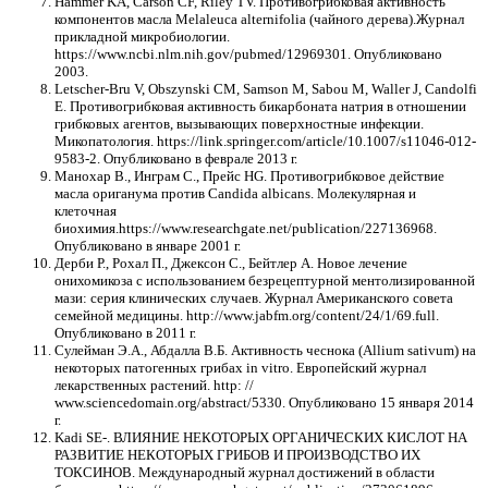
Hammer KA, Carson CF, Riley TV. Противогрибковая активность
компонентов масла Melaleuca alternifolia (чайного дерева).Журнал
прикладной микробиологии.
https://www.ncbi.nlm.nih.gov/pubmed/12969301. Опубликовано
2003.
Letscher-Bru V, Obszynski CM, Samson M, Sabou M, Waller J, Candolfi
E. Противогрибковая активность бикарбоната натрия в отношении
грибковых агентов, вызывающих поверхностные инфекции.
Микопатология. https://link.springer.com/article/10.1007/s11046-012-
9583-2. Опубликовано в феврале 2013 г.
Манохар В., Инграм С., Прейс HG. Противогрибковое действие
масла ориганума против Candida albicans. Молекулярная и
клеточная
биохимия.https://www.researchgate.net/publication/227136968.
Опубликовано в январе 2001 г.
Дерби Р., Рохал П., Джексон С., Бейтлер А. Новое лечение
онихомикоза с использованием безрецептурной ментолизированной
мази: серия клинических случаев. Журнал Американского совета
семейной медицины. http://www.jabfm.org/content/24/1/69.full.
Опубликовано в 2011 г.
Сулейман Э.А., Абдалла В.Б. Активность чеснока (Allium sativum) на
некоторых патогенных грибах in vitro. Европейский журнал
лекарственных растений. http: //
www.sciencedomain.org/abstract/5330. Опубликовано 15 января 2014
г.
Kadi SE-. ВЛИЯНИЕ НЕКОТОРЫХ ОРГАНИЧЕСКИХ КИСЛОТ НА
РАЗВИТИЕ НЕКОТОРЫХ ГРИБОВ И ПРОИЗВОДСТВО ИХ
ТОКСИНОВ. Международный журнал достижений в области