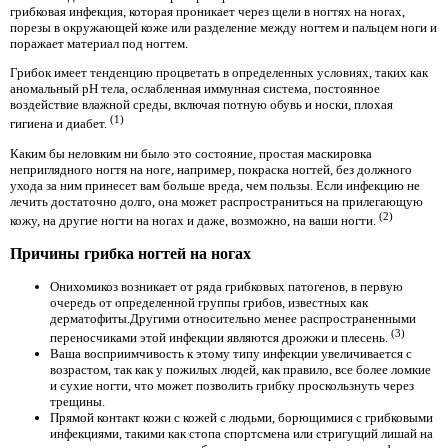
грибковая инфекция, которая проникает через щели в ногтях на ногах,
порезы в окружающей коже или разделение между ногтем и пальцем ноги и
поражает материал под ногтем.
Грибок имеет тенденцию процветать в определенных условиях, таких как
аномальный рН тела, ослабленная иммунная система, постоянное
воздействие влажной среды, включая потную обувь и носки, плохая
(1)
гигиена и диабет.
Каким бы неловким ни было это состояние, простая маскировка
неприглядного ногтя на ноге, например, покраска ногтей, без должного
ухода за ним принесет вам больше вреда, чем пользы. Если инфекцию не
лечить достаточно долго, она может распространиться на прилегающую
(2)
кожу, на другие ногти на ногах и даже, возможно, на ваши ногти.
Причины грибка ногтей на ногах
Онихомикоз возникает от ряда грибковых патогенов, в первую
очередь от определенной группы грибов, известных как
дерматофиты.Другими относительно менее распространенными
(3)
переносчиками этой инфекции являются дрожжи и плесень.
Ваша восприимчивость к этому типу инфекции увеличивается с
возрастом, так как у пожилых людей, как правило, все более ломкие
и сухие ногти, что может позволить грибку проскользнуть через
трещины.
Прямой контакт кожи с кожей с людьми, борющимися с грибковыми
инфекциями, такими как стопа спортсмена или стригущий лишай на