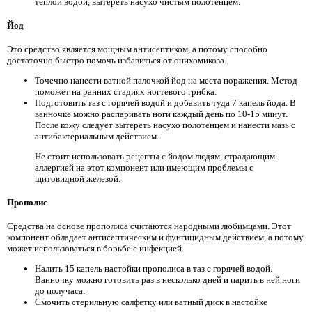
теплой водой, вытереть насухо чистым полотенцем.
Йод
Это средство является мощным антисептиком, а потому способно
достаточно быстро помочь избавиться от онихомикоза.
Точечно нанести ватной палочкой йод на места поражения. Метод
поможет на ранних стадиях ногтевого грибка.
Подготовить таз с горячей водой и добавить туда 7 капель йода. В
ванночке можно распаривать ноги каждый день по 10-15 минут.
После кожу следует вытереть насухо полотенцем и нанести мазь с
антибактериальным действием.
Не стоит использовать рецепты с йодом людям, страдающим
аллергией на этот компонент или имеющим проблемы с
щитовидной железой.
Прополис
Средства на основе прополиса считаются народными любимцами. Этот
компонент обладает антисептическим и фунгицидным действием, а потому
может использоваться в борьбе с инфекцией.
Налить 15 капель настойки прополиса в таз с горячей водой.
Ванночку можно готовить раз в несколько дней и парить в ней ноги
до получаса.
Смочить стерильную салфетку или ватный диск в настойке