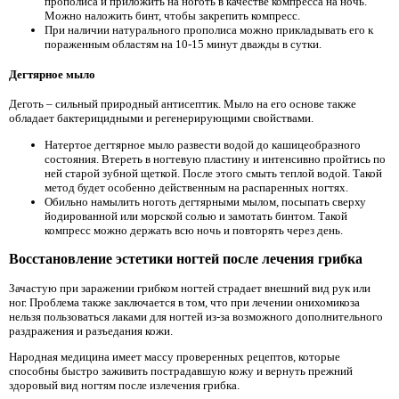
прополиса и приложить на ноготь в качестве компресса на ночь.
Можно наложить бинт, чтобы закрепить компресс.
При наличии натурального прополиса можно прикладывать его к
пораженным областям на 10-15 минут дважды в сутки.
Дегтярное мыло
Деготь – сильный природный антисептик. Мыло на его основе также
обладает бактерицидными и регенерирующими свойствами.
Натертое дегтярное мыло развести водой до кашицеобразного
состояния. Втереть в ногтевую пластину и интенсивно пройтись по
ней старой зубной щеткой. После этого смыть теплой водой. Такой
метод будет особенно действенным на распаренных ногтях.
Обильно намылить ноготь дегтярными мылом, посыпать сверху
йодированной или морской солью и замотать бинтом. Такой
компресс можно держать всю ночь и повторять через день.
Восстановление эстетики ногтей после лечения грибка
Зачастую при заражении грибком ногтей страдает внешний вид рук или
ног. Проблема также заключается в том, что при лечении онихомикоза
нельзя пользоваться лаками для ногтей из-за возможного дополнительного
раздражения и разъедания кожи.
Народная медицина имеет массу проверенных рецептов, которые
способны быстро заживить пострадавшую кожу и вернуть прежний
здоровый вид ногтям после излечения грибка.