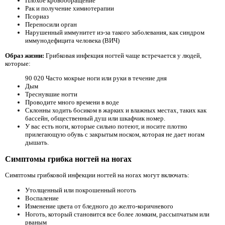
Плохое кровообращение
Рак и получение химиотерапии
Псориаз
Переносили орган
Нарушенный иммунитет из-за такого заболевания, как синдром
иммунодефицита человека (ВИЧ)
Образ жизни:
Грибковая инфекция ногтей чаще встречается у людей,
которые:
90 020 Часто мокрые ноги или руки в течение дня
Дым
Треснувшие ногти
Проводите много времени в воде
Склонны ходить босиком в жарких и влажных местах, таких как
бассейн, общественный душ или шкафчик номер.
У вас есть ноги, которые сильно потеют, и носите плотно
прилегающую обувь с закрытым носком, которая не дает ногам
дышать.
Симптомы грибка ногтей на ногах
Симптомы грибковой инфекции ногтей на ногах могут включать:
Утолщенный или покрошенный ноготь
Воспаление
Изменение цвета от бледного до желто-коричневого
Ноготь, который становится все более ломким, рассыпчатым или
рваным