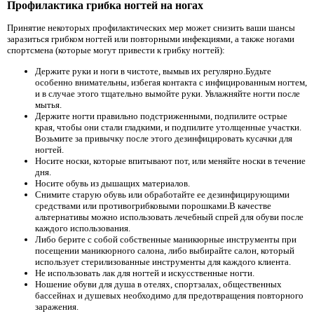
Профилактика грибка ногтей на ногах
Принятие некоторых профилактических мер может снизить ваши шансы
заразиться грибком ногтей или повторными инфекциями, а также ногами
спортсмена (которые могут привести к грибку ногтей):
Держите руки и ноги в чистоте, вымыв их регулярно.Будьте
особенно внимательны, избегая контакта с инфицированным ногтем,
и в случае этого тщательно вымойте руки. Увлажняйте ногти после
мытья.
Держите ногти правильно подстриженными, подпилите острые
края, чтобы они стали гладкими, и подпилите утолщенные участки.
Возьмите за привычку после этого дезинфицировать кусачки для
ногтей.
Носите носки, которые впитывают пот, или меняйте носки в течение
дня.
Носите обувь из дышащих материалов.
Снимите старую обувь или обработайте ее дезинфицирующими
средствами или противогрибковыми порошками.В качестве
альтернативы можно использовать лечебный спрей для обуви после
каждого использования.
Либо берите с собой собственные маникюрные инструменты при
посещении маникюрного салона, либо выбирайте салон, который
использует стерилизованные инструменты для каждого клиента.
Не использовать лак для ногтей и искусственные ногти.
Ношение обуви для душа в отелях, спортзалах, общественных
бассейнах и душевых необходимо для предотвращения повторного
заражения.