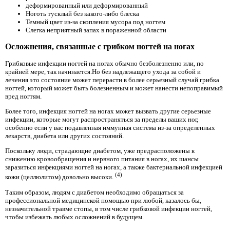
деформированный или деформированный
Ноготь тусклый без какого-либо блеска
Темный цвет из-за скопления мусора под ногтем
Слегка неприятный запах в пораженной области
Осложнения, связанные с грибком ногтей на ногах
Грибковые инфекции ногтей на ногах обычно безболезненно или, по
крайней мере, так начинается.Но без надлежащего ухода за собой и
лечения это состояние может перерасти в более серьезный случай грибка
ногтей, который может быть болезненным и может нанести непоправимый
вред ногтям.
Более того, инфекция ногтей на ногах может вызвать другие серьезные
инфекции, которые могут распространяться за пределы ваших ног,
особенно если у вас подавленная иммунная система из-за определенных
лекарств, диабета или других состояний.
Поскольку люди, страдающие диабетом, уже предрасположены к
снижению кровообращения и нервного питания в ногах, их шансы
заразиться инфекциями ногтей на ногах, а также бактериальной инфекцией
(4)
кожи (целлюлитом) довольно высоки.
Таким образом, людям с диабетом необходимо обращаться за
профессиональной медицинской помощью при любой, казалось бы,
незначительной травме стопы, в том числе грибковой инфекции ногтей,
чтобы избежать любых осложнений в будущем.