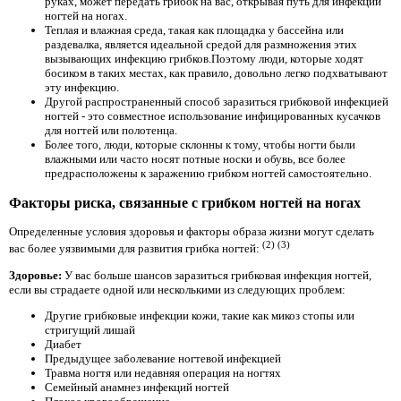
руках, может передать грибок на вас, открывая путь для инфекции
ногтей на ногах.
Теплая и влажная среда, такая как площадка у бассейна или
раздевалка, является идеальной средой для размножения этих
вызывающих инфекцию грибков.Поэтому люди, которые ходят
босиком в таких местах, как правило, довольно легко подхватывают
эту инфекцию.
Другой распространенный способ заразиться грибковой инфекцией
ногтей - это совместное использование инфицированных кусачков
для ногтей или полотенца.
Более того, люди, которые склонны к тому, чтобы ногти были
влажными или часто носят потные носки и обувь, все более
предрасположены к заражению грибком ногтей самостоятельно.
Факторы риска, связанные с грибком ногтей на ногах
Определенные условия здоровья и факторы образа жизни могут сделать
(2)
(3)
вас более уязвимыми для развития грибка ногтей:
Здоровье:
У вас больше шансов заразиться грибковая инфекция ногтей,
если вы страдаете одной или несколькими из следующих проблем:
Другие грибковые инфекции кожи, такие как микоз стопы или
стригущий лишай
Диабет
Предыдущее заболевание ногтевой инфекцией
Травма ногтя или недавняя операция на ногтях
Семейный анамнез инфекций ногтей