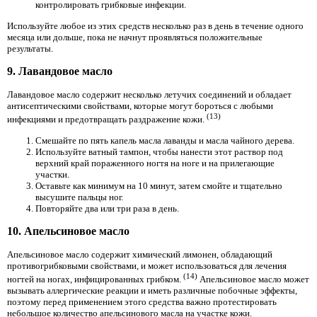
контролировать грибковые инфекции.
Используйте любое из этих средств несколько раз в день в течение одного
месяца или дольше, пока не начнут проявляться положительные
результаты.
9. Лавандовое масло
Лавандовое масло содержит несколько летучих соединений и обладает
антисептическими свойствами, которые могут бороться с любыми
(13)
инфекциями и предотвращать раздражение кожи.
Смешайте по пять капель масла лаванды и масла чайного дерева.
Используйте ватный тампон, чтобы нанести этот раствор под
верхний край пораженного ногтя на ноге и на прилегающие
участки.
Оставьте как минимум на 10 минут, затем смойте и тщательно
высушите пальцы ног.
Повторяйте два или три раза в день.
10. Апельсиновое масло
Апельсиновое масло содержит химический лимонен, обладающий
противогрибковыми свойствами, и может использоваться для лечения
(14)
ногтей на ногах, инфицированных грибком.
Апельсиновое масло может
вызывать аллергические реакции и иметь различные побочные эффекты,
поэтому перед применением этого средства важно протестировать
небольшое количество апельсинового масла на участке кожи.