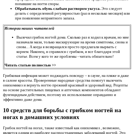
попавшие на ногти споры.
Обрабатывать обувь слабым раствором уксуса.
Это следует
делать с определенной регулярностью (раз в несколько месяцев) или
при появлении неприятного запаха.
Истории наших читателей
Вылечил грибок ногтей дома. Сколько раз я ходил к врачам, но мне
назначали мази, только маскирующие на время симптомы, снова и
снова... А когда я возвращался просто предлагали вырвать с
корнем. Наконец, я справился с грибком, и все благодаря этой
статье. Всем у кого те же проблемы - читать обязательно!
Читать статью полностью >>
Грибковая инфекция может поджидать повсюду – в сауне, на пляже и даже
в салоне красоты. Проверенные народные средства помогут вылечить
онихомикоз и вернуть ногтю прежний красивый и здоровый вид. Рецепты
на основе растительных пищевых и аптечных компонентов обладают
фунгицидным действием, поэтому их использование оправданно и
эффективно даже дома.
10 средств для борьбы с грибком ногтей на
ногах в домашних условиях
Грибок ногтей на ногах, также известный как онихомикоз
, возможно,
является одним из наиболее распространенных заболеваний ногтей. Это