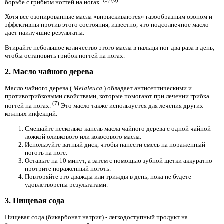
борьбе с грибком ногтей на ногах.
Хотя все озонированные масла «впрыскиваются» газообразным озоном и
эффективны против этого состояния, известно, что подсолнечное масло
дает наилучшие результаты.
Втирайте небольшое количество этого масла в пальцы ног два раза в день,
чтобы остановить грибок ногтей на ногах.
2. Масло чайного дерева
Масло чайного дерева (
Melaleuca
) обладает антисептическими и
противогрибковыми свойствами, которые помогают при лечении грибка
(7)
ногтей на ногах.
Это масло также используется для лечения других
кожных инфекций.
Смешайте несколько капель масла чайного дерева с одной чайной
ложкой оливкового или кокосового масла.
Используйте ватный диск, чтобы нанести смесь на пораженный
ноготь на ноге.
Оставьте на 10 минут, а затем с помощью зубной щетки аккуратно
протрите пораженный ноготь.
Повторяйте это дважды или трижды в день, пока не будете
удовлетворены результатами.
3. Пищевая сода
Пищевая сода (бикарбонат натрия) - легкодоступный продукт на