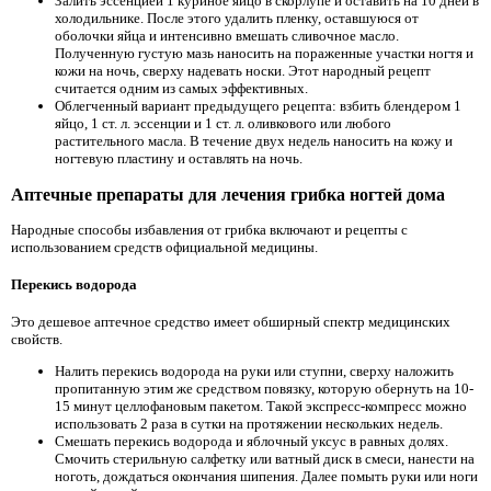
Залить эссенцией 1 куриное яйцо в скорлупе и оставить на 10 дней в
холодильнике. После этого удалить пленку, оставшуюся от
оболочки яйца и интенсивно вмешать сливочное масло.
Полученную густую мазь наносить на пораженные участки ногтя и
кожи на ночь, сверху надевать носки. Этот народный рецепт
считается одним из самых эффективных.
Облегченный вариант предыдущего рецепта: взбить блендером 1
яйцо, 1 ст. л. эссенции и 1 ст. л. оливкового или любого
растительного масла. В течение двух недель наносить на кожу и
ногтевую пластину и оставлять на ночь.
Аптечные препараты для лечения грибка ногтей дома
Народные способы избавления от грибка включают и рецепты с
использованием средств официальной медицины.
Перекись водорода
Это дешевое аптечное средство имеет обширный спектр медицинских
свойств.
Налить перекись водорода на руки или ступни, сверху наложить
пропитанную этим же средством повязку, которую обернуть на 10-
15 минут целлофановым пакетом. Такой экспресс-компресс можно
использовать 2 раза в сутки на протяжении нескольких недель.
Смешать перекись водорода и яблочный уксус в равных долях.
Смочить стерильную салфетку или ватный диск в смеси, нанести на
ноготь, дождаться окончания шипения. Далее помыть руки или ноги