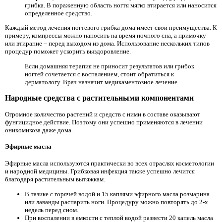
грибка. В пораженную область ногтя мягко втирается или наносится
определенное средство.
Каждый метод лечения ногтевого грибка дома имеет свои преимущества. К
примеру, компрессы можно наносить на время ночного сна, а примочку
или втирание – перед выходом из дома. Использование нескольких типов
процедур поможет ускорить выздоровление.
Если домашняя терапия не приносит результатов или грибок
ногтей сочетается с воспалением, стоит обратиться к
дерматологу. Врач назначит медикаментозное лечение.
Народные средства с растительными компонентами
Огромное количество растений и средств с ними в составе оказывают
фунгицидное действие. Поэтому они успешно применяются в лечении
онихомикоза даже дома.
Эфирные масла
Эфирные масла используются практически во всех отраслях косметологии
и народной медицины. Грибковая инфекция также успешно лечится
благодаря растительным вытяжкам.
В тазике с горячей водой и 15 каплями эфирного масла розмарина
или лаванды распарить ноги. Процедуру можно повторять до 2-х
недель перед сном.
При воспалении в емкости с теплой водой развести 20 капель масла