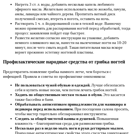
Нагреть 3 ст. л. воды, добавить несколько капель любимого
эфирного масла. Желательно использовать масло жожоба, пачули,
амлы, лаванды или чайного дерева. Пропитать ватный диск
полученной смесью, втереть в ноготь, оставить на ночь.
Растворить 1 ч. л. йодированной соли в теплой воде. Ванночку
можно применять для распаривания ногтей перед обработкой, тогда
процесс заживления пойдет еще быстрее.
Развести желатин согласно инструкции на упаковке, добавить
немного оливкового масла, нанести на вылеченные ногти на 10-20
минут, после чего смыть водой. Такая питательная маска вскоре
вернет прежнюю эстетику ногтевой пластины.
Профилактические народные средства от грибка ногтей
Предотвратить появление грибка намного легче, чем бороться с
инфекцией. Правила и советы по профилактике онихомикоза:
Не пользоваться чужой обувью и одеждой.
Лучше обезопасить
себя и купить новые носки, чем потом лечить грибок ногтей.
Ходить по общественным местам только в обуви.
Это касается
также бассейна и бани.
Обрабатывать антисептиком принадлежности для маникюра и
педикюра перед использованием.
При посещении салона просить,
чтобы мастер тщательно обеззараживал инструменты.
Следить за общей чистотой ванны и душевой.
Повышенная
влажность – благоприятная среда для размножения грибка.
Несколько раз в неделю мыть ноги и руки дегтярным мылом.
Природные антисептические свойства этого средства уничтожают