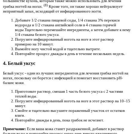
большинстве кухонь, который также можно использовать для лечения
(8)
грибка ногтей на ногах.
Кроме того, он также хорошо нейтрализует
неприятный запах, исходящий от инфицированного ногтя.
Добавьте 1/2 стакана пищевой соды, 1/4 стакана 3% перекиси
водорода и 1/2 стакана английской соли в 4 стакана горячей
воды.Тщательно перемешайте ингредиенты, а затем добавьте к нему
1/4 стакана белого уксуса.
Погрузите инфицированный ноготь на ноге в этот раствор
примерно на 10 минут.
Вымойте ногу чистой водой и тщательно вытрите.
Повторяйте процесс дважды в день в течение нескольких недель.
4. Белый уксус
Белый уксус - один из лучших ингредиентов для лечения грибка ногтей на
ногах, поскольку он борется с инфекцией и помогает восстановить pH-
баланс кожи.
Приготовьте раствор, смешав 1 часть белого уксуса с 2 частями
теплой воды.
Погрузите инфицированный ноготь на ноге в этот раствор на 10–15
минут.
Смойте и тщательно высушите пораженный участок от остатков
влаги.
Повторяйте дважды в день, пока грибок не исчезнет.
Примечание:
Если ваша кожа станет раздраженной, добавьте в раствор
больше воды и повторяйте процесс через день вместо ежедневного.