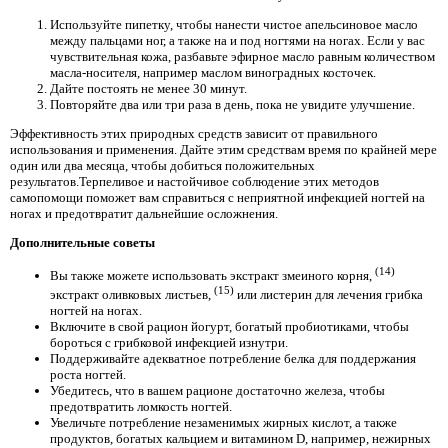
Используйте пипетку, чтобы нанести чистое апельсиновое масло
между пальцами ног, а также на и под ногтями на ногах. Если у вас
чувствительная кожа, разбавьте эфирное масло равным количеством
масла-носителя, например маслом виноградных косточек.
Дайте постоять не менее 30 минут.
Повторяйте два или три раза в день, пока не увидите улучшение.
Эффективность этих природных средств зависит от правильного
использования и применения. Дайте этим средствам время по крайней мере
один или два месяца, чтобы добиться положительных
результатов.Терпеливое и настойчивое соблюдение этих методов
самопомощи поможет вам справиться с неприятной инфекцией ногтей на
ногах и предотвратит дальнейшие осложнения.
Дополнительные советы
(14)
Вы также можете использовать экстракт змеиного корня,
(15)
экстракт оливковых листьев,
или листерин для лечения грибка
ногтей на ногах.
Включите в свой рацион йогурт, богатый пробиотиками, чтобы
бороться с грибковой инфекцией изнутри.
Поддерживайте адекватное потребление белка для поддержания
роста ногтей.
Убедитесь, что в вашем рационе достаточно железа, чтобы
предотвратить ломкость ногтей.
Увеличьте потребление незаменимых жирных кислот, а также
продуктов, богатых кальцием и витамином D, например, нежирных