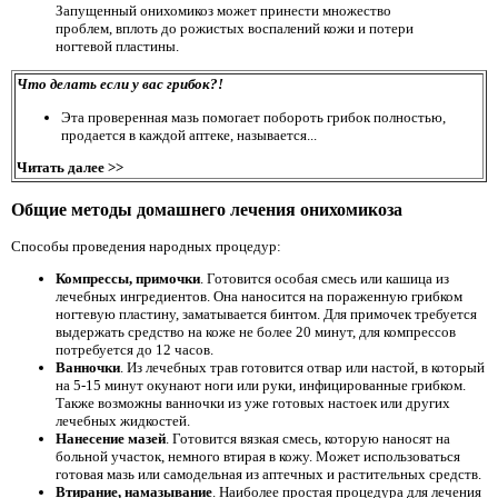
Запущенный онихомикоз может принести множество
проблем, вплоть до рожистых воспалений кожи и потери
ногтевой пластины.
Что делать если у вас грибок?!
Эта проверенная мазь помогает побороть грибок полностью,
продается в каждой аптеке, называется...
Читать далее >>
Общие методы домашнего лечения онихомикоза
Способы проведения народных процедур:
Компрессы, примочки
. Готовится особая смесь или кашица из
лечебных ингредиентов. Она наносится на пораженную грибком
ногтевую пластину, заматывается бинтом. Для примочек требуется
выдержать средство на коже не более 20 минут, для компрессов
потребуется до 12 часов.
Ванночки
. Из лечебных трав готовится отвар или настой, в который
на 5-15 минут окунают ноги или руки, инфицированные грибком.
Также возможны ванночки из уже готовых настоек или других
лечебных жидкостей.
Нанесение мазей
. Готовится вязкая смесь, которую наносят на
больной участок, немного втирая в кожу. Может использоваться
готовая мазь или самодельная из аптечных и растительных средств.
Втирание, намазывание
. Наиболее простая процедура для лечения