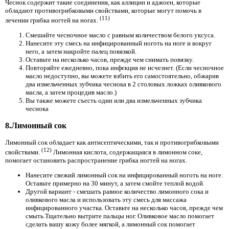
Чеснок содержит такие соединения, как аллицин и аджоен, которые
обладают противогрибковыми свойствами, которые могут помочь в
(11)
лечении грибка ногтей на ногах.
Смешайте чесночное масло с равным количеством белого уксуса.
Нанесите эту смесь на инфицированный ноготь на ноге и вокруг
него, а затем накройте палец повязкой.
Оставьте на несколько часов, прежде чем снимать повязку.
Повторяйте ежедневно, пока инфекция не исчезнет. (Если чесночное
масло недоступно, вы можете взбить его самостоятельно, обжарив
два измельченных зубчика чеснока в 2 столовых ложках оливкового
масла, а затем процедив масло.)
Вы также можете съесть один или два измельченных зубчика
чеснока
8.Лимонный сок
Лимонный сок обладает как антисептическими, так и противогрибковыми
(12)
свойствами.
Лимонная кислота, содержащаяся в лимонном соке,
помогает остановить распространение грибка ногтей на ногах.
Нанесите свежий лимонный сок на инфицированный ноготь на ноге.
Оставьте примерно на 30 минут, а затем смойте теплой водой.
Другой вариант - смешать равное количество лимонного сока и
оливкового масла и использовать эту смесь для массажа
инфицированного участка. Оставьте на несколько часов, прежде чем
смыть.Тщательно вытрите пальцы ног. Оливковое масло помогает
сделать вашу кожу более мягкой, а лимонный сок помогает