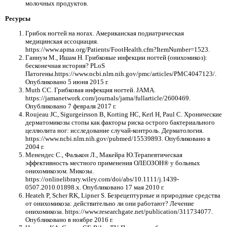
молочных продуктов.
Ресурсы
Грибок ногтей на ногах. Американская подиатрическая
медицинская ассоциация.
https://www.apma.org/Patients/FootHealth.cfm?ItemNumber=1523.
Ганнум М., Ишам Н. Грибковые инфекции ногтей (онихомикоз):
бесконечная история? PLoS
Патогены.https://www.ncbi.nlm.nih.gov/pmc/articles/PMC4047123/.
Опубликовано 5 июня 2015 г.
Muth CC. Грибковая инфекция ногтей. JAMA.
https://jamanetwork.com/journals/jama/fullarticle/2600469.
Опубликовано 7 февраля 2017 г.
Roujeau JC, Sigurgeirsson B, Korting HC, Kerl H, Paul C. Хронические
дерматомикозы стопы как факторы риска острого бактериального
целлюлита ног: исследование случай-контроль. Дерматология.
https://www.ncbi.nlm.nih.gov/pubmed/15539893. Опубликовано в
2004 г.
Менендес С., Фалькон Л., Макейра Ю.Терапевтическая
эффективность местного применения ОЛЕОЗОН® у больных
онихомикозом. Микозы.
https://onlinelibrary.wiley.com/doi/abs/10.1111/j.1439-
0507.2010.01898.x. Опубликовано 17 мая 2010 г.
Heateh P, Scher RK, Lipner S. Безрецептурные и природные средства
от онихомикоза: действительно ли они работают? Лечение
онихомикоза. https://www.researchgate.net/publication/311734077.
Опубликовано в ноябре 2016 г.