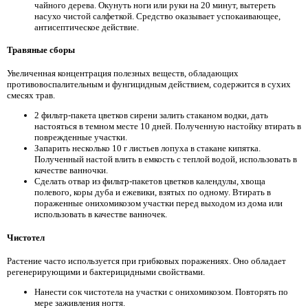
чайного дерева. Окунуть ноги или руки на 20 минут, вытереть
насухо чистой салфеткой. Средство оказывает успокаивающее,
антисептическое действие.
Травяные сборы
Увеличенная концентрация полезных веществ, обладающих
противовоспалительным и фунгицидным действием, содержится в сухих
смесях трав.
2 фильтр-пакета цветков сирени залить стаканом водки, дать
настояться в темном месте 10 дней. Полученную настойку втирать в
поврежденные участки.
Запарить несколько 10 г листьев лопуха в стакане кипятка.
Полученный настой влить в емкость с теплой водой, использовать в
качестве ванночки.
Сделать отвар из фильтр-пакетов цветков календулы, хвоща
полевого, коры дуба и ежевики, взятых по одному. Втирать в
пораженные онихомикозом участки перед выходом из дома или
использовать в качестве ванночек.
Чистотел
Растение часто используется при грибковых поражениях. Оно обладает
регенерирующими и бактерицидными свойствами.
Нанести сок чистотела на участки с онихомикозом. Повторять по
мере заживления ногтя.