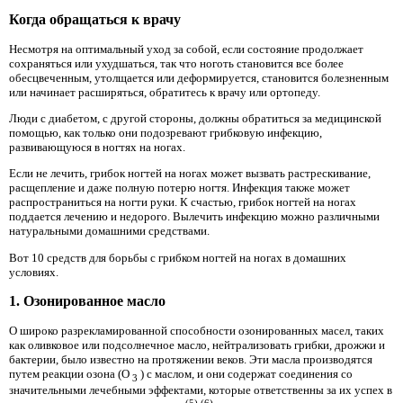
Когда обращаться к врачу
Несмотря на оптимальный уход за собой, если состояние продолжает
сохраняться или ухудшаться, так что ноготь становится все более
обесцвеченным, утолщается или деформируется, становится болезненным
или начинает расширяться, обратитесь к врачу или ортопеду.
Люди с диабетом, с другой стороны, должны обратиться за медицинской
помощью, как только они подозревают грибковую инфекцию,
развивающуюся в ногтях на ногах.
Если не лечить, грибок ногтей на ногах может вызвать растрескивание,
расщепление и даже полную потерю ногтя. Инфекция также может
распространиться на ногти руки. К счастью, грибок ногтей на ногах
поддается лечению и недорого. Вылечить инфекцию можно различными
натуральными домашними средствами.
Вот 10 средств для борьбы с грибком ногтей на ногах в домашних
условиях.
1. Озонированное масло
О широко разрекламированной способности озонированных масел, таких
как оливковое или подсолнечное масло, нейтрализовать грибки, дрожжи и
бактерии, было известно на протяжении веков. Эти масла производятся
путем реакции озона (O
) с маслом, и они содержат соединения со
3
значительными лечебными эффектами, которые ответственны за их успех в
(5)
(6)