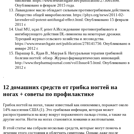
биологии. https://www.researchgate.net/publication/273061896.
Опубликовано в феврале 2015 года.
Лавандовое масло обладает сильным противогрибковым действием.
Общество общей микробиологии. https://phys.org/news/2011-02-
lavender-oil-potent-antifungal-effect.html. Опубликовано 15 февраля
2011 г.
Unal MU, uçan F, şener A.Исследование противогрибкового и
ингибирующего действия DL-лимонена на некоторые дрожжи.
Турецкий журнал сельского хозяйства и лесоводства.
https://www.researchgate.net/publication/278141756. Опубликовано в
январе 2012 г.
Парашар Б., Ядав В., Маурья Б. Натуральная терапия грибковой
болезни ногтей: обзор. Журнал фармацевтических инноваций.
http://www.thepharmajournal.com/vol1Issue4/5.html. Опубликовано в
2012 г.
.
12 домашних средств от грибка ногтей на
ногах + советы по профилактике
Грибок ногтей на ногах, также известный как онихомикоз, поражает около
14% населения США (1). Это грибковая инфекция, которая может
распространиться на кожу вокруг пораженного пальца стопы, а также на
другие ногти. Ногти на ногах становятся ломкими и желтоватыми.
В этой статье мы собрали несколько средств, которые могут помочь в
лечении этого состояния и облегчить симптомы. Однако даже после