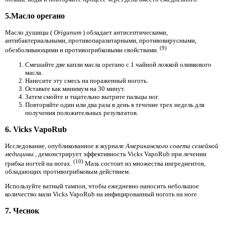
5.Масло орегано
Масло душицы (
Origanum
) обладает антисептическими,
антибактериальными, противопаразитарными, противовирусными,
(9)
обезболивающими и противогрибковыми свойствами.
Смешайте две капли масла орегано с 1 чайной ложкой оливкового
масла.
Нанесите эту смесь на пораженный ноготь.
Оставьте как минимум на 30 минут.
Затем смойте и тщательно вытрите пальцы ног.
Повторяйте один или два раза в день в течение трех недель для
получения положительных результатов.
6. Vicks VapoRub
Исследование, опубликованное в журнале
Американского совета семейной
медицины
, демонстрирует эффективность Vicks VapoRub при лечении
(10)
грибка ногтей на ногах.
Мазь состоит из множества ингредиентов,
обладающих противогрибковым действием.
Используйте ватный тампон, чтобы ежедневно наносить небольшое
количество мази Vicks VapoRub на инфицированный ноготь на ноге.
7. Чеснок