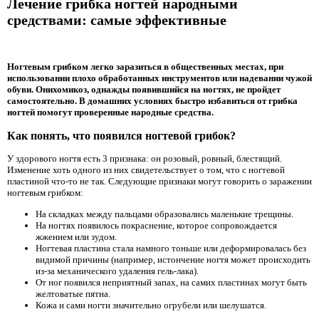
Лечение грибка ногтей народными
средствами: самые эффективные
Ногтевым грибком легко заразиться в общественных местах, при
использовании плохо обработанных инструментов или надевании чужой
обуви. Онихомикоз, однажды появившийся на ногтях, не пройдет
самостоятельно. В домашних условиях быстро избавиться от грибка
ногтей помогут проверенные народные средства.
Как понять, что появился ногтевой грибок?
У здорового ногтя есть 3 признака: он розовый, ровный, блестящий.
Изменение хоть одного из них свидетельствует о том, что с ногтевой
пластиной что-то не так. Следующие признаки могут говорить о заражении
ногтевым грибком:
На складках между пальцами образовались маленькие трещины.
На ногтях появилось покраснение, которое сопровождается
жжением или зудом.
Ногтевая пластина стала намного тоньше или деформировалась без
видимой причины (например, истончение ногтя может происходить
из-за механического удаления гель-лака).
От ног появился неприятный запах, на самих пластинах могут быть
желтоватые пятна.
Кожа и сами ногти значительно огрубели или шелушатся.