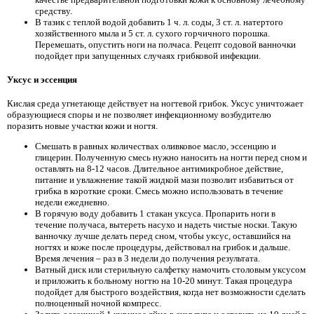
средству.
В тазик с теплой водой добавить 1 ч. л. соды, 3 ст. л. натертого
хозяйственного мыла и 5 ст. л. сухого горчичного порошка.
Перемешать, опустить ноги на полчаса. Рецепт содовой ванночки
подойдет при запущенных случаях грибковой инфекции.
Уксус и эссенция
Кислая среда угнетающе действует на ногтевой грибок. Уксус уничтожает
образующиеся споры и не позволяет инфекционному возбудителю
поразить новые участки кожи и ногтя.
Смешать в равных количествах оливковое масло, эссенцию и
глицерин. Полученную смесь нужно наносить на ногти перед сном и
оставлять на 8-12 часов. Длительное антимикробное действие,
питание и увлажнение такой жидкой мази позволит избавиться от
грибка в короткие сроки. Смесь можно использовать в течение
недели ежедневно.
В горячую воду добавить 1 стакан уксуса. Пропарить ноги в
течение получаса, вытереть насухо и надеть чистые носки. Такую
ванночку лучше делать перед сном, чтобы уксус, оставшийся на
ногтях и коже после процедуры, действовал на грибок и дальше.
Время лечения – раз в 3 недели до получения результата.
Ватный диск или стерильную салфетку намочить столовым уксусом
и приложить к больному ногтю на 10-20 минут. Такая процедура
подойдет для быстрого воздействия, когда нет возможности сделать
полноценный ночной компресс.