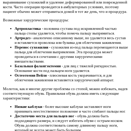
выравнивание сухожилий и удаление деформированной или поврежденной
кости. Часто операция проводится в амбулаторных условиях, поэтому
пациент обычно может отправиться домой в тот же день, что и процедура.
Возможные хирургические процедуры:
Артропластика
- половина сустава под искривленной частью
пальца стопы удаляется, чтобы помочь пальцу выпрямиться.
Артродез
- аналогично описанному выше, но удаляется весь сустав
и вставляется проволока или булавка для облегчения заживления.
Перенос сухожилия
- сухожилия из-под пальца перемещаются выше
пальца для облегчения выпрямления. Эта процедура может
проводиться в сочетании с другими хирургическими
вмешательствами.
Базальная фалангэктомия
- для лиц с тяжелой ригидностью.
Основание кости под пальцем ноги удаляется.
Остеотомия Вейля
- плюсневая кость укорачивается, и для
облегчения заживления вставляется хирургический аппарат.
Молоток, как и многие другие проблемы со стопой, можно избежать, надев
соответствующую обувь. Правильная обувь должна иметь следующие
характеристики:
Низкие каблуки
- более высокие каблуки заставляют ноги
принимать неестественное положение и часто сгибают пальцы ног.
Достаточно места для пальцев ног
- обувь должна быть
подходящего размера, и следует избегать обуви с острым носком.
Обувь должна соответствовать самому длинному пальцу ноги,
который не всегда может быть большим.