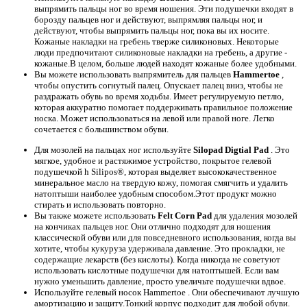
выпрямить пальцы ног во время ношения. Эти подушечки входят в
борозду пальцев ног и действуют, выпрямляя пальцы ног, и
действуют, чтобы выпрямить пальцы ног, пока вы их носите.
Кожаные накладки на гребень тверже силиконовых. Некоторые
люди предпочитают силиконовые накладки на гребень, а другие -
кожаные.В целом, больше людей находят кожаные более удобными.
Вы можете использовать выпрямитель для пальцев
Hammertoe
,
чтобы опустить согнутый палец. Опускает палец вниз, чтобы не
раздражать обувь во время ходьбы. Имеет регулируемую петлю,
которая аккуратно помогает поддерживать правильное положение
носка. Может использоваться на левой или правой ноге. Легко
сочетается с большинством обуви.
Для мозолей на пальцах ног используйте
Silopad Digtial Pad
. Это
мягкое, удобное и растяжимое устройство, покрытое гелевой
подушечкой h Silipos®, которая выделяет высококачественное
минеральное масло на твердую кожу, помогая смягчить и удалить
натоптыши наиболее удобным способом.Этот продукт можно
стирать и использовать повторно.
Вы также можете использовать
Felt Corn Pad
для удаления мозолей
на кончиках пальцев ног. Они отлично подходят для ношения
классической обуви или для повседневного использования, когда вы
хотите, чтобы кукуруза удерживала давление. Это прокладки, не
содержащие лекарств (без кислоты). Когда никогда не советуют
использовать кислотные подушечки для натоптышей. Если вам
нужно уменьшить давление, просто увеличьте подушечки вдвое.
Используйте гелевый носок Hammertoe
. Они обеспечивают лучшую
амортизацию и защиту.Тонкий корпус подходит для любой обуви.