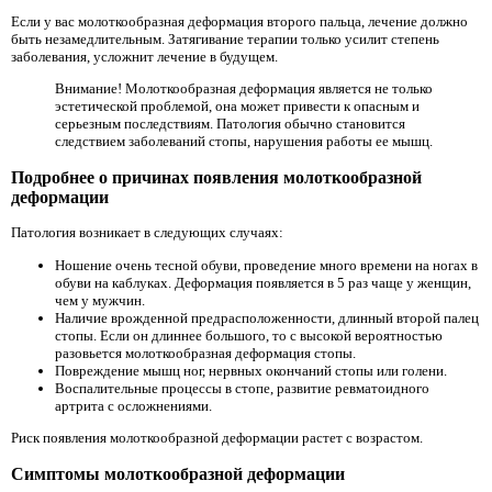
Если у вас молоткообразная деформация второго пальца, лечение должно
быть незамедлительным. Затягивание терапии только усилит степень
заболевания, усложнит лечение в будущем.
Внимание! Молоткообразная деформация является не только
эстетической проблемой, она может привести к опасным и
серьезным последствиям. Патология обычно становится
следствием заболеваний стопы, нарушения работы ее мышц.
Подробнее о причинах появления молоткообразной
деформации
Патология возникает в следующих случаях:
Ношение очень тесной обуви, проведение много времени на ногах в
обуви на каблуках. Деформация появляется в 5 раз чаще у женщин,
чем у мужчин.
Наличие врожденной предрасположенности, длинный второй палец
стопы. Если он длиннее большого, то с высокой вероятностью
разовьется молоткообразная деформация стопы.
Повреждение мышц ног, нервных окончаний стопы или голени.
Воспалительные процессы в стопе, развитие ревматоидного
артрита с осложнениями.
Риск появления молоткообразной деформации растет с возрастом.
Симптомы молоткообразной деформации