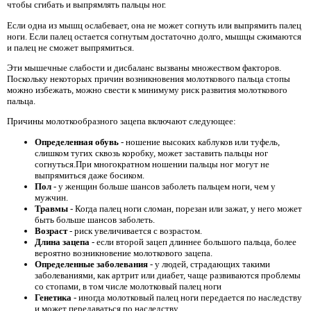
чтобы сгибать и выпрямлять пальцы ног.
Если одна из мышц ослабевает, она не может согнуть или выпрямить палец
ноги. Если палец остается согнутым достаточно долго, мышцы сжимаются
и палец не сможет выпрямиться.
Эти мышечные слабости и дисбаланс вызваны множеством факторов.
Поскольку некоторых причин возникновения молоткового пальца стопы
можно избежать, можно свести к минимуму риск развития молоткового
пальца.
Причины молоткообразного зацепа включают следующее:
Определенная обувь
- ношение высоких каблуков или туфель,
слишком тугих сквозь коробку, может заставить пальцы ног
согнуться.При многократном ношении пальцы ног могут не
выпрямиться даже босиком.
Пол
- у женщин больше шансов заболеть пальцем ноги, чем у
мужчин.
Травмы
- Когда палец ноги сломан, порезан или зажат, у него может
быть больше шансов заболеть.
Возраст
- риск увеличивается с возрастом.
Длина зацепа
- если второй зацеп длиннее большого пальца, более
вероятно возникновение молоткового зацепа.
Определенные заболевания
- у людей, страдающих такими
заболеваниями, как артрит или диабет, чаще развиваются проблемы
со стопами, в том числе молотковый палец ноги
Генетика
- иногда молотковый палец ноги передается по наследству
и может передаваться по наследству.