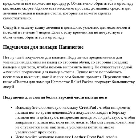
предложить вам множество процедур. Обязательно обратитесь к ортопеду
как можно скорее. Однако есть несколько простых домашних средств для
лечения мозолей и пальцев стопы, которые вы можете сделать
самостоятельно.
Следуйте нашему плану лечения в домашних условиях
для молоточков и
мозолей в течение 4 недель.Если к тому времени вы не почувствуете
облегчения, обратитесь к ортопеду.
Подушечки для пальцев Hammertoe
Нет лучшей подушечки для пальцев. Подушечки предназначены для
уменьшения давления на палец со стороны обуви, со стороны соседних
пальцев и для того, чтобы помочь выпрямить палец. Не существует одной
«лучшей» подушечки для пальцев стопы. Лучше всего попробовать
несколько и выяснить, какой из них вам больше нравится. Перечисленные
ниже «Пакеты для помощи Hammertoe Relief Packs» подходят большинству
людей
Подушечки для снятия боли в верхней части пальца ноги
Используйте силиконовую накладку
Crest Pad
, чтобы выпрямить
пальцы ног во время ношения.Эти подушечки входят в борозду
пальцев ног и действуют, выпрямляя пальцы ног, и действуют, чтобы
выпрямить пальцы ног, пока вы их носите. Мягкий силиконовый гель
не опускается вниз, как пена, а усиленная петля на мыске
увеличивает прочность.
Используйте кожаную накладку
Leather Crest Pad
, чтобы