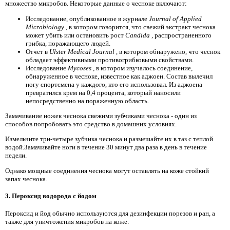
множество микробов. Некоторые данные о чесноке включают:
Исследование, опубликованное в журнале
Journal of Applied
Microbiology
, в котором говорится, что свежий экстракт чеснока
может убить или остановить рост
Candida
, распространенного
грибка, поражающего людей.
Отчет в
Ulster Medical Journal
, в котором обнаружено, что чеснок
обладает эффективными противогрибковыми свойствами.
Исследование
Mycoses
, в котором изучалось соединение,
обнаруженное в чесноке, известное как аджоен. Состав вылечил
ногу спортсмена у каждого, кто его использовал. Из аджоена
превратился крем на 0,4 процента, который наносили
непосредственно на пораженную область.
Замачивание ножек чеснока свежими зубчиками чеснока - один из
способов попробовать это средство в домашних условиях.
Измельчите три-четыре зубчика чеснока и размешайте их в таз с теплой
водой.Замачивайте ноги в течение 30 минут два раза в день в течение
недели.
Однако мощные соединения чеснока могут оставлять на коже стойкий
запах чеснока.
3. Пероксид водорода с йодом
Пероксид и йод обычно используются для дезинфекции порезов и ран, а
также для уничтожения микробов на коже.