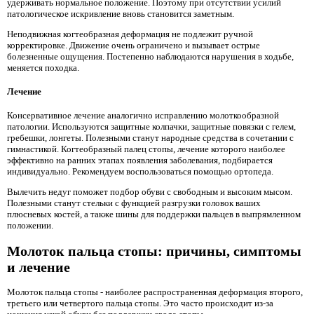
удерживать нормальное положение. Поэтому при отсутствии усилий
патологическое искривление вновь становится заметным.
Неподвижная когтеобразная деформация не подлежит ручной
корректировке. Движение очень ограничено и вызывает острые
болезненные ощущения. Постепенно наблюдаются нарушения в ходьбе,
меняется походка.
Лечение
Консервативное лечение аналогично исправлению молоткообразной
патологии. Используются защитные колпачки, защитные повязки с гелем,
гребешки, лонгеты. Полезными станут народные средства в сочетании с
гимнастикой. Когтеобразный палец стопы, лечение которого наиболее
эффективно на ранних этапах появления заболевания, подбирается
индивидуально. Рекомендуем воспользоваться помощью ортопеда.
Вылечить недуг поможет подбор обуви с свободным и высоким мысом.
Полезными станут стельки с функцией разгрузки головок ваших
плюсневых костей, а также шины для поддержки пальцев в выпрямленном
положении.
Молоток пальца стопы: причины, симптомы
и лечение
Молоток пальца стопы - наиболее распространенная деформация второго,
третьего или четвертого пальца стопы. Это часто происходит из-за