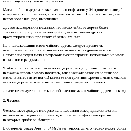
межпальцевых суставов спортсмена.
Масло чайного дерева также вылечило инфекцию у 64 процентов людей,
которые его использовали, в то время как только 31 процент из тех, кто
использовал плацебо, вылечились.
Другое исследование показало, что масло чайного дерева более
эффективно при уничтожении грибов, чем несколько других
протестированных противогрибковых агентов.
При использовании масла чайного дерева следует проявлять
осторожность, поскольку оно может вызывать раздражение кожи.
Некоторым людям может потребоваться прекратить использование масла
из-за сыпи и раздражения.
Чтобы использовать масло чайного дерева, люди должны поместить
несколько капель в масло-носитель, такое как кокосовое или оливковое
масло, и натереть им ноги.В качестве альтернативы кремы и мази с маслом
чайного дерева можно купить в магазинах здорового питания.
Людям не следует наносить неразбавленное масло чайного дерева на кожу.
2. Чеснок
Чеснок имеет долгую историю использования в медицинских целях, и
несколько исследований показали, что чеснок эффективен против
некоторых грибков и бактерий.
В обзоре
Avicenna Journal of Medicine
говорится, что чеснок может убить