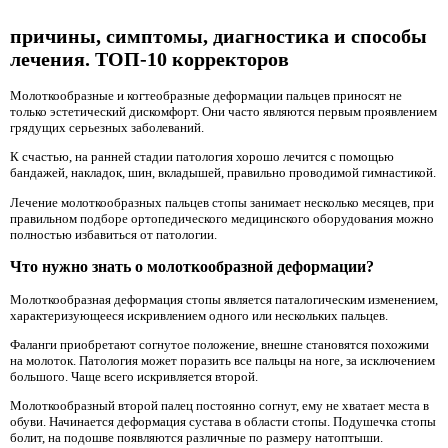
причины, симптомы, диагностика и способы
лечения. ТОП-10 корректоров
Молоткообразные и когтеобразные деформации пальцев приносят не
только эстетический дискомфорт. Они часто являются первым проявлением
грядущих серьезных заболеваний.
К счастью, на ранней стадии патология хорошо лечится с помощью
бандажей, накладок, шин, вкладышей, правильно проводимой гимнастикой.
Лечение молоткообразных пальцев стопы занимает несколько месяцев, при
правильном подборе ортопедического медицинского оборудования можно
полностью избавиться от патологии.
Что нужно знать о молоткообразной деформации?
Молоткообразная деформация стопы является паталогическим изменением,
характеризующееся искривлением одного или нескольких пальцев.
Фаланги приобретают согнутое положение, внешне становятся похожими
на молоток. Патология может поразить все пальцы на ноге, за исключением
большого. Чаще всего искривляется второй.
Молоткообразный второй палец постоянно согнут, ему не хватает места в
обуви. Начинается деформация сустава в области стопы. Подушечка стопы
болит, на подошве появляются различные по размеру натоптыши.