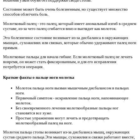
ношения узкой обуви без поддержки свода стопы.
Состояние может быть очень болезненным, но существует множество
способов облегчить боль.
Молотковый палец - это палец, который имеет аномальный изгиб в среднем
суставе, из-за чего палец сгибается вниз и выглядит как молоток.
Это болезненное состояние возникает из-за дисбаланса в окружающих
мышцах, сухожилиях или связках, которые обычно удерживают палец ноги
прямым.
Молотковые пальцы для начала гибкие. Если молотковый палец не лечить
вовремя, он может стать фиксированным, и для его исправления
потребуется операция.
Краткие факты о пальце ноги молотка
Молоток пальца ноги вызван мышечным дисбалансом в пальцах
ноги.
Первичный симптом - искривление пальца ноги, напоминающее
молоток.
Без своевременного лечения молоткообразные пальцы ног
становятся все хуже.
Простые упражнения могут лечить и предотвращать
молоткообразный палец на ноге.
Молоток пальца стопы возникает из-за дисбаланса мышц, окружающих
сустав среднего пальца.Эти мышцы, сухожилия и связки работают вместе,