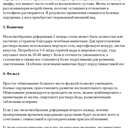
лимфы, что вымоет часть солей из воспаленного сустава. Желчь отличается
рассасывающим воздействием, поэтому оставшиеся отложения и
остеофиты растворяются. В результате применения снимаются болевые
ощущения, а нога приобретает нормальный внешний вид.
3. Ванночки
Молоткообразная деформация 2 пальца стопы может быть полностью или
частично устранена благодаря лечебным ванночкам. Для приготовления
раствора можно использовать морскую соль, картофельную кожуру, листья
капусты. Потребуется 3-4 литра горячей воды в широком сосуде, туда
опускают ноги на 30-40 минут. Боль и отечность уменьшаются, а
сухожилия и связки ног становятся более податливыми для разминки,
эластичными. Особенно полезными ванночки будут перед гимнастикой ног.
4. Фольга
Простое обматывание больного места фольгой позволит уменьшить
боевые ощущения, приостановить развитие воспалительного процесса.
Обматывание рекомендуется проводить на ночь, можно комбинировать с
примочками из желчи, спиртового раствора йода, размельченными
таблетками аспирина.
Если у вас молоткообразная деформация второго пальца, лечение
проверенными временем народными средствами будет полезнее всего в
сочетании с гимнастикой и ортопедическими приспособлениями.
Если ни ортопедические средства, ни народная медицина, ни гимнастика