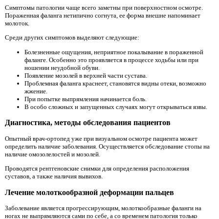
Симптомы патологии чаще всего заметны при поверхностном осмотре.
Пораженная фаланга нетипично согнута, ее форма внешне напоминает
молоток.
Среди других симптомов выделяют следующие:
Болезненные ощущения, неприятное покалывание в пораженной
фаланге. Особенно это проявляется в процессе ходьбы или при
ношении неудобной обуви.
Появление мозолей в верхней части сустава.
Проблемная фаланга краснеет, становятся видны отеки, возможно
жжение.
При попытке выпрямления начинается боль.
В особо сложных и запущенных случаях могут открываться язвы.
Диагностика, методы обследования пациентов
Опытный врач-ортопед уже при визуальном осмотре пациента может
определить наличие заболевания. Осуществляется обследование стопы на
наличие омозолелостей и мозолей.
Проводятся рентгеновские снимки для определения расположения
суставов, а также наличия вывихов.
Лечение молоткообразной деформации пальцев
Заболевание является прогрессирующим, молоткообразные фаланги на
ногах не выпрямляются сами по себе, а со временем патология только