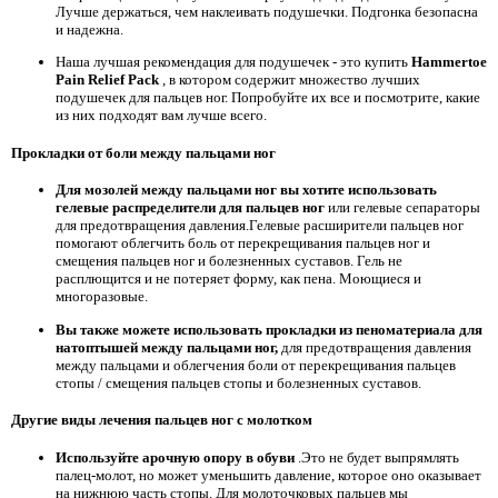
Лучше держаться, чем наклеивать подушечки. Подгонка безопасна
и надежна.
Наша лучшая рекомендация для подушечек - это купить
Hammertoe
Pain Relief Pack
, в котором содержит множество лучших
подушечек для пальцев ног. Попробуйте их все и посмотрите, какие
из них подходят вам лучше всего.
Прокладки от боли между пальцами ног
Для мозолей между пальцами ног вы хотите использовать
гелевые распределители для пальцев ног
или гелевые сепараторы
для предотвращения давления.Гелевые расширители пальцев ног
помогают облегчить боль от перекрещивания пальцев ног и
смещения пальцев ног и болезненных суставов. Гель не
расплющится и не потеряет форму, как пена. Моющиеся и
многоразовые.
Вы также можете использовать прокладки из пеноматериала
для
натоптышей между пальцами ног,
для предотвращения давления
между пальцами и облегчения боли от перекрещивания пальцев
стопы / смещения пальцев стопы и болезненных суставов.
Другие виды лечения пальцев ног с молотком
Используйте арочную опору в обуви
.Это не будет выпрямлять
палец-молот, но может уменьшить давление, которое оно оказывает
на нижнюю часть стопы. Для молоточковых пальцев мы