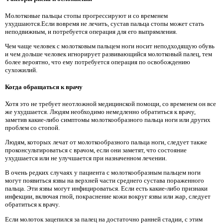
Молотковые пальцы стопы прогрессируют и со временем
ухудшаются.Если вовремя не лечить, сустав пальца стопы может стать
неподвижным, и потребуется операция для его выпрямления.
Чем чаще человек с молотковым пальцем ноги носит неподходящую обувь
и чем дольше человек игнорирует развивающийся молотковый палец, тем
более вероятно, что ему потребуется операция по освобождению
сухожилий.
Когда обращаться к врачу
Хотя это не требует неотложной медицинской помощи, со временем он все
же ухудшается. Людям необходимо немедленно обратиться к врачу,
заметив какие-либо симптомы молоткообразного пальца ноги или других
проблем со стопой.
Людям, которых лечат от молоткообразного пальца ноги, следует также
проконсультироваться с врачом, если они заметят, что состояние
ухудшается или не улучшается при назначенном лечении.
В очень редких случаях у пациента с молоткообразным пальцем ноги
могут появиться язвы на верхней части среднего сустава пораженного
пальца. Эти язвы могут инфицироваться. Если есть какие-либо признаки
инфекции, включая гной, покраснение кожи вокруг язвы или жар, следует
обратиться к врачу.
Если молоток зацепился за палец на достаточно ранней стадии, с этим