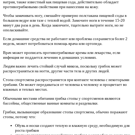
натрия, также известный как пищевая сода, действительно обладает
противогрибковыми свойствами при нанесении на кожу.
Чтобы замачивать ногу, смешайте примерно полстакана пищевой соды в
большом ведре или тазе с теплой водой. Замочите ноги в течение 15-20
минут два раза в день. Когда закончите, тщательно вытрите ноги, но не
ополаскивайте.
Если домашние средства не работают или проблема сохраняется более 2
недель, может потребоваться помощь врача или ортопеда.
Врач может прописать противогрибковые кремы или лекарства, если
инфекция не поддается лечению в домашних условиях.
Людям важно лечить стойкий случай микоза, поскольку грибок может
распространяться на ногти, другие части тела и других людей.
Стопа спортсмена распространяется при контакте человека с некоторыми
грибами. Он может передаваться от человека к человеку и процветает во
влажных и теплых местах.
Обычными местами обитания грибка стопы у спортсменов являются
бассейны, общественные ванные комнаты и раздевалки.
Грибки, вызывающие образование стопы спортсмена, обычно поражают
стопы, потому что:
Обувь и носки создают теплую и влажную среду, необходимую для
роста грибков