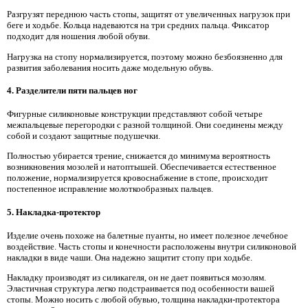
Разгрузят переднюю часть стопы, защитят от увеличенных нагрузок при
беге и ходьбе. Кольца надеваются на три средних пальца. Фиксатор
подходит для ношения любой обуви.
Нагрузка на стопу нормализируется, поэтому можно безбоязненно для
развития заболевания носить даже модельную обувь.
4. Разделители пяти пальцев ног
Фигурные силиконовые конструкции представляют собой четыре
межпальцевые перегородки с разной толщиной. Они соединены между
собой и создают защитные подушечки.
Полностью убирается трение, снижается до минимума вероятность
возникновения мозолей и натоптышей. Обеспечивается естественное
положение, нормализируется кровоснабжение в стопе, происходит
постепенное исправление молоткообразных пальцев.
5. Накладка-протектор
Изделие очень похоже на балетные пуанты, но имеет полезное лечебное
воздействие. Часть стопы и конечности расположены внутри силиконовой
накладки в виде чаши. Она надежно защитит стопу при ходьбе.
Накладку производят из силикагеля, он не дает появиться мозолям.
Эластичная структура легко подстраивается под особенности вашей
стопы. Можно носить с любой обувью, толщина накладки-протектора