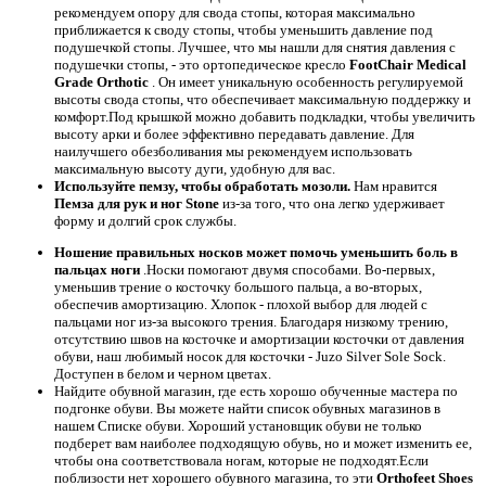
рекомендуем опору для свода стопы, которая максимально
приближается к своду стопы, чтобы уменьшить давление под
подушечкой стопы. Лучшее, что мы нашли для снятия давления с
подушечки стопы, - это ортопедическое кресло
FootChair Medical
Grade Orthotic
. Он имеет уникальную особенность регулируемой
высоты свода стопы, что обеспечивает максимальную поддержку и
комфорт.Под крышкой можно добавить подкладки, чтобы увеличить
высоту арки и более эффективно передавать давление. Для
наилучшего обезболивания мы рекомендуем использовать
максимальную высоту дуги, удобную для вас.
Используйте пемзу, чтобы обработать мозоли.
Нам нравится
Пемза для рук и ног Stone
из-за того, что она легко удерживает
форму и долгий срок службы.
Ношение правильных носков может помочь уменьшить боль в
пальцах ноги
.Носки помогают двумя способами. Во-первых,
уменьшив трение о косточку большого пальца, а во-вторых,
обеспечив амортизацию. Хлопок - плохой выбор для людей с
пальцами ног из-за высокого трения. Благодаря низкому трению,
отсутствию швов на косточке и амортизации косточки от давления
обуви, наш любимый носок для косточки - Juzo Silver Sole Sock.
Доступен в белом и черном цветах.
Найдите обувной магазин, где есть хорошо обученные мастера по
подгонке обуви. Вы можете найти список обувных магазинов в
нашем Списке обуви. Хороший установщик обуви не только
подберет вам наиболее подходящую обувь, но и может изменить ее,
чтобы она соответствовала ногам, которые не подходят.Если
поблизости нет хорошего обувного магазина, то эти
Orthofeet Shoes