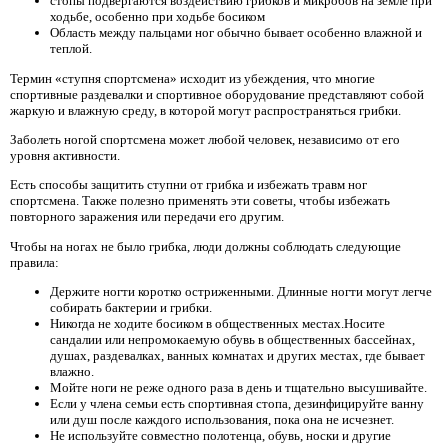
стопы подвергаются воздействию грибков и микробов на земле при
ходьбе, особенно при ходьбе босиком
Область между пальцами ног обычно бывает особенно влажной и
теплой.
Термин «ступня спортсмена» исходит из убеждения, что многие
спортивные раздевалки и спортивное оборудование представляют собой
жаркую и влажную среду, в которой могут распространяться грибки.
Заболеть ногой спортсмена может любой человек, независимо от его
уровня активности.
Есть способы защитить ступни от грибка и избежать травм ног
спортсмена. Также полезно применять эти советы, чтобы избежать
повторного заражения или передачи его другим.
Чтобы на ногах не было грибка, люди должны соблюдать следующие
правила:
Держите ногти коротко остриженными. Длинные ногти могут легче
собирать бактерии и грибки.
Никогда не ходите босиком в общественных местах.Носите
сандалии или непромокаемую обувь в общественных бассейнах,
душах, раздевалках, ванных комнатах и ​​других местах, где бывает
влажно.
Мойте ноги не реже одного раза в день и тщательно высушивайте.
Если у члена семьи есть спортивная стопа, дезинфицируйте ванну
или душ после каждого использования, пока она не исчезнет.
Не используйте совместно полотенца, обувь, носки и другие