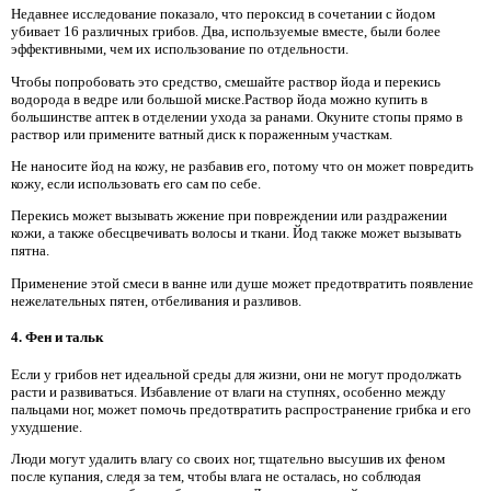
Недавнее исследование показало, что пероксид в сочетании с йодом
убивает 16 различных грибов. Два, используемые вместе, были более
эффективными, чем их использование по отдельности.
Чтобы попробовать это средство, смешайте раствор йода и перекись
водорода в ведре или большой миске.Раствор йода можно купить в
большинстве аптек в отделении ухода за ранами. Окуните стопы прямо в
раствор или примените ватный диск к пораженным участкам.
Не наносите йод на кожу, не разбавив его, потому что он может повредить
кожу, если использовать его сам по себе.
Перекись может вызывать жжение при повреждении или раздражении
кожи, а также обесцвечивать волосы и ткани. Йод также может вызывать
пятна.
Применение этой смеси в ванне или душе может предотвратить появление
нежелательных пятен, отбеливания и разливов.
4. Фен и тальк
Если у грибов нет идеальной среды для жизни, они не могут продолжать
расти и развиваться. Избавление от влаги на ступнях, особенно между
пальцами ног, может помочь предотвратить распространение грибка и его
ухудшение.
Люди могут удалить влагу со своих ног, тщательно высушив их феном
после купания, следя за тем, чтобы влага не осталась, но соблюдая