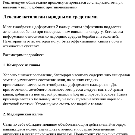
Рекомендуем обязательно проконсультироваться со специалистом при
наличии у вас подобных противопоказаний.
Лечение патологии народными средствами
Молоткообразная деформация 2 пальца стопы эффективно поддается
лечению, особенно при своевременном внимании к недугу. Есть масса
информации относительно народных средств борьбы с патологией.
Некоторые из этих методов могут быть эффективными, снимут боль и
отечность в суставах.
Рассмотрим подробнее:
1. Компресс из глины
Хорошо снимает воспаление, благодаря высокому содержанию минералов
заметно улучшается состояние кожи, на ранних стадиях
приостанавливается молоткообразная деформация пальцев ног. Для
приготовления лечебного глиняного компресса следует взять 50 грамм
глины, добавить в нее настой ромашки и йод на спиртовой основе. Глина
прикладывается к больному месту на ночь путем наложения марлево-
бинтовой повязки. Утром нужно смыть все водой с мылом.
2. Медицинская желчь
Сама по себе обладает мощным обезболивающим действием. Благодаря
аппликациям можно уменьшить отечность и острые болезненные
ощущения в месте приложения накладки. Происходит увеличение оттока