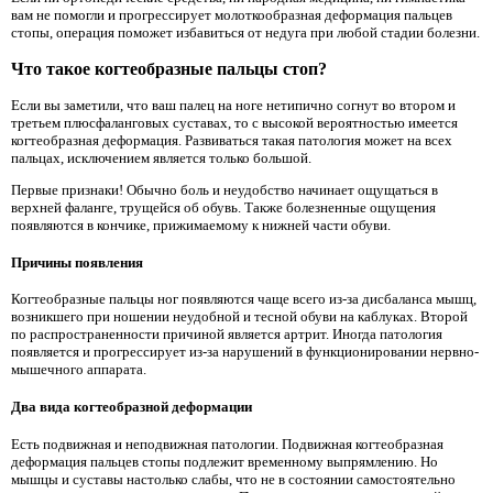
вам не помогли и прогрессирует молоткообразная деформация пальцев
стопы, операция поможет избавиться от недуга при любой стадии болезни.
Что такое когтеобразные пальцы стоп?
Если вы заметили, что ваш палец на ноге нетипично согнут во втором и
третьем плюсфаланговых суставах, то с высокой вероятностью имеется
когтеобразная деформация. Развиваться такая патология может на всех
пальцах, исключением является только большой.
Первые признаки! Обычно боль и неудобство начинает ощущаться в
верхней фаланге, трущейся об обувь. Также болезненные ощущения
появляются в кончике, прижимаемому к нижней части обуви.
Причины появления
Когтеобразные пальцы ног появляются чаще всего из-за дисбаланса мышц,
возникшего при ношении неудобной и тесной обуви на каблуках. Второй
по распространенности причиной является артрит. Иногда патология
появляется и прогрессирует из-за нарушений в функционировании нервно-
мышечного аппарата.
Два вида когтеобразной деформации
Есть подвижная и неподвижная патологии. Подвижная когтеобразная
деформация пальцев стопы подлежит временному выпрямлению. Но
мышцы и суставы настолько слабы, что не в состоянии самостоятельно