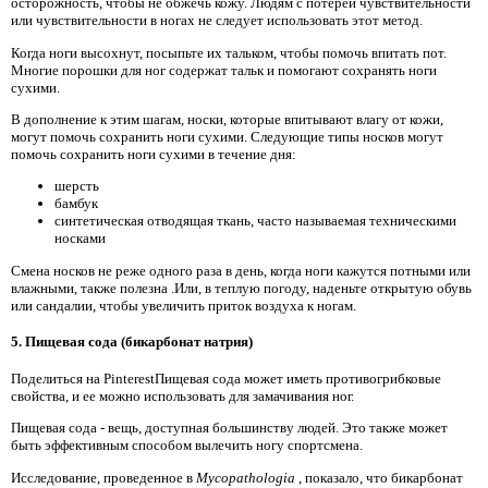
осторожность, чтобы не обжечь кожу. Людям с потерей чувствительности
или чувствительности в ногах не следует использовать этот метод.
Когда ноги высохнут, посыпьте их тальком, чтобы помочь впитать пот.
Многие порошки для ног содержат тальк и помогают сохранять ноги
сухими.
В дополнение к этим шагам, носки, которые впитывают влагу от кожи,
могут помочь сохранить ноги сухими. Следующие типы носков могут
помочь сохранить ноги сухими в течение дня:
шерсть
бамбук
синтетическая отводящая ткань, часто называемая техническими
носками
Смена носков не реже одного раза в день, когда ноги кажутся потными или
влажными, также полезна .Или, в теплую погоду, наденьте открытую обувь
или сандалии, чтобы увеличить приток воздуха к ногам.
5. Пищевая сода (бикарбонат натрия)
Поделиться на PinterestПищевая сода может иметь противогрибковые
свойства, и ее можно использовать для замачивания ног.
Пищевая сода - вещь, доступная большинству людей. Это также может
быть эффективным способом вылечить ногу спортсмена.
Исследование, проведенное в
Mycopathologia
, показало, что бикарбонат