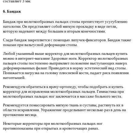
составляет 3 мм.
6. Бандаж
Бандаж при молоткообразных пальцах стопы препятствует усугублению
патологии. Он представляет собой мягкую прокладку в виде петли,
которую надевают между большим и вторым конечностями.
Сзади бандаж закрепляется с помощью липучек-фиксаторов. Бандаж также
показан при вальгусной деформации стопы.
Любой указанный выше корректор для молоткообразных пальцев купить
можно в интернет-магазине Здоровые ноги. Корректор молоткообразных
пальцев стопы постепенно выпрямляет положение выступающих наверх
деформированных фаланг. Приводится в норму эстетический вид стопы.
Понижается нагрузка на головку плюсневой кости, падает риск появления
натоптышей.
Рекомендуем обратиться к врачу-ортопеду, чтобы подобрать и купить
корректор для исправления молоткообразных пальцев. Гимнастика при
молоткообразных пальцах ног заключается в массаже больного места.
Рекомендуется помассировать мягкую ткань и суставы, растянуть их в
области искривления. Упражнение проделывают несколько раз в день на
протяжении месяца.
Некоторые корректоры при молоткообразных пальцах ног
противопоказаны при открытых и кровоточащих ранах.