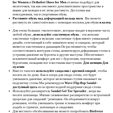
for Women
и
Orthofeet Shoes for Men
отлично подойдут для
молоточков, так как они имеют дополнительное пространство в
ящике для пальцев и их легко растянуть. Доступны как
повседневная, так и спортивная обувь.
Растяните обувь над деформацией пальца ноги
. Вы можете
растянуть их самостоятельно с помощью носилок для обуви
и колец
.
Для очень больших «молоточков», которые входят в верхнюю часть
любой обуви
, используйте эластичную обувь
: эти женские
эластичные туфли и мужские эластичные туфли имеют уникальный
дизайн, сочетающий в себе замшевую кожу и спандекс, который
является эластичным и дышащим.Он растягивается, чтобы
соответствовать контурам стопы, компенсируя деформации стопы и
устраняя давление на бурситы и другие выступы. Обеспечивает
исключительный комфорт для ног с бурситами, портновскими
бурситами, пальцами ног и костными выступами.
Для женщин
Для
мужчин
Вместо тапочек
используйте сандалии с арочной опорой
, чтобы
носить их по дому. Как и опора для свода стопы, это будет
уменьшать давление, которое молотковая ступня оказывает на
подушечку стопы.Мы рекомендуем
Wave Flip-flop Sandal -
доступный здесь
из-за превосходной поддержки свода стопы.
Используйте расширитель
Sandal Gel Toe Spreader
, когда вы
носите шлепанцы. Мягкие силиконовые расширители со встроенной
прорезью для сандалий / ремешков. Он оборачивается вокруг
ремешков, чтобы уменьшить трение и повысить комфорт при
ходьбе в стрингах, шлепанцах и сандалиях.
Для местного обезболивания вы можете попробовать
Biofreeze