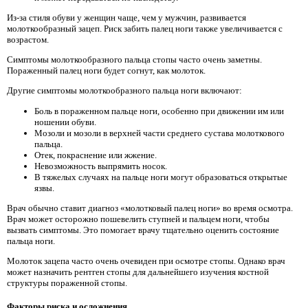
Из-за стиля обуви у женщин чаще, чем у мужчин, развивается
молоткообразный зацеп. Риск забить палец ноги также увеличивается с
возрастом.
Симптомы молоткообразного пальца стопы часто очень заметны.
Пораженный палец ноги будет согнут, как молоток.
Другие симптомы молоткообразного пальца ноги включают:
Боль в пораженном пальце ноги, особенно при движении им или
ношении обуви.
Мозоли и мозоли в верхней части среднего сустава молоткового
пальца.
Отек, покраснение или жжение.
Невозможность выпрямить носок.
В тяжелых случаях на пальце ноги могут образоваться открытые
язвы.
Врач обычно ставит диагноз «молотковый палец ноги» во время осмотра.
Врач может осторожно пошевелить ступней и пальцем ноги, чтобы
вызвать симптомы. Это помогает врачу тщательно оценить состояние
пальца ноги.
Молоток зацепа часто очень очевиден при осмотре стопы. Однако врач
может назначить рентген стопы для дальнейшего изучения костной
структуры пораженной стопы.
Факторы риска и осложнения