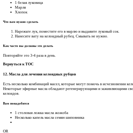
1 белая луковица
Марля
Хлопок
Что вам нужно сделать
Нарежьте лук, поместите его в марлю и выдавите луковый сок.
Нанесите вату на келоидный рубец. Смывать не нужно.
Как часто вы должны это делать
Повторяйте это 3-4 раза в день.
Вернуться к TOC
12. Масла для лечения келоидных рубцов
Есть несколько комбинаций масел, которые могут помочь в исчезновении кел
Некоторые эфирные масла обладают регенерирующими и заживляющими свой
келоидов.
Вам понадобится
1 столовая ложка масла жожоба
Несколько капель масла семян шиповника
OR