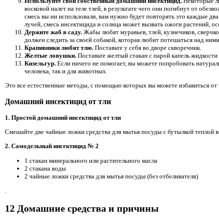
Используйте свой собственный домашний инсектицид.
Некоторые лю
восковой налет на теле тлей, в результате чего они погибнут от об
смесь вы ни использовали, вам нужно будет повторять это каждые д
лучей, смесь инсектицида и солнца может вызвать ожоги растений, о
Держите жаб в саду.
Жабы любят муравьев, тлей, кузнечиков, сверчков
должен следить за своей собакой, которая любит потешаться над ними
Крапивники любят тлю.
Поставьте у себя во дворе скворечник.
Желтые ловушки.
Поставьте желтый стакан с парой капель жидкости д
Кизельгур.
Если ничего не помогает, вы можете попробовать натурал
человека, так и для животных.
Это все естественные методы, с помощью которых вы можете избавиться от тл
Домашний инсектицид от тли
1. Простой домашний инсектицид от тли
Смешайте две чайные ложки средства для мытья посуды с бутылкой теплой 
2. Самодельный инсектицид № 2
1 стакан минерального или растительного масла
2 стакана воды
2 чайные ложки средства для мытья посуды (без отбеливателя)
.
12 Домашние средства и причины