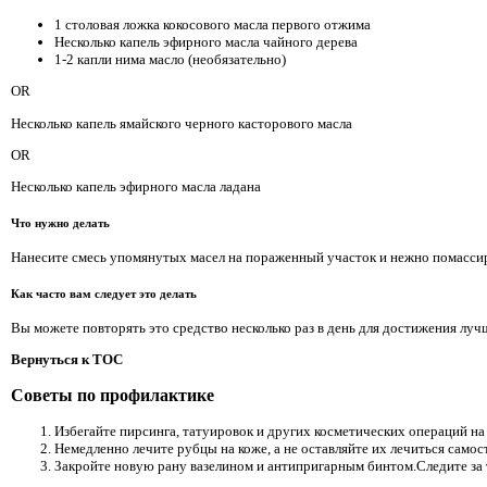
1 столовая ложка кокосового масла первого отжима
Несколько капель эфирного масла чайного дерева
1-2 капли нима масло (необязательно)
OR
Несколько капель ямайского черного касторового масла
OR
Несколько капель эфирного масла ладана
Что нужно делать
Нанесите смесь упомянутых масел на пораженный участок и нежно помасси
Как часто вам следует это делать
Вы можете повторять это средство несколько раз в день для достижения луч
Вернуться к TOC
Советы по профилактике
Избегайте пирсинга, татуировок и других косметических операций на 
Немедленно лечите рубцы на коже, а не оставляйте их лечиться самос
Закройте новую рану вазелином и антипригарным бинтом.Следите за 