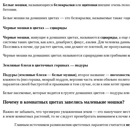
Белые мошки
, называющиеся
белокрылки
или
щитовки
внешне очень похож
бегонии.
Белые мошки на домашних цветах — это белокрылки, называемые также «щ
Черные мошки в цветах — сциариды
Черные мошки
, живущие в домашних цветах, называются
сциариды
, а еще
системы таких цветов, как алоэ, декабрист, фикус, азалия. Для человека да
Поселяясь в почве, где растет цветок, они делают ее плотной, не пропускаю
Черные мошки на домашних цветах называются сциаридами или грибными 
Земляные блохи в цветочных горшках — подуры
Подуры
(
земляные блохи
—
белые мушки
), второе название —
ногохвостк
влажность (низ горшка, мокрый поддон, верхняя часть земли обильно полито
паразитов своей быстротой и прыжками в том случае, если к ним хотят прико
Белые насекомые, которые водятся в грунте домашних цветов — подуры или
Почему в комнатных цветах завелись маленькие мошки?
Важно не забывать, что чрезмерно увлажненная земля — это наилучшее мест
в земле комнатных растений, то не следует пренебрегать вниманием к почве 
Главным источником размножения цветочных паразитов считается
пе