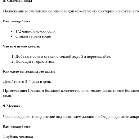
8. Соленая вода
Полоскание горла теплой соленой водой может убить бактерии и вирусы в гор
Вам понадобится
1/2 чайной ложки соли
Стакан теплой воды
Что вам нужно сделать
Добавьте соль в стакан с теплой водой и перемешайте.
Полощите горло этим.
Как часто вы должны это делать
Делайте это 3-4 раза в день.
Примечание:
Слишком большое количество соли может вызвать еще большее
соли.
9. Чеснок
Чеснок содержит соединение под названием аллицин, обладающее антимикро
Вам понадобится
1 зубчик чеснока