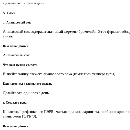
Делайте это 2 раза в день.
5. Соки
а. Ананасовый сок
Ананасовый сок содержит активный фермент бромелайн. Этот фермент обла
слизи.
Вам понадобится
Ананасовый сок
Что вам нужно сделать
Выпейте чашку свежего ананасового сока (комнатной температуры).
Как часто вы должны это делать
Делайте это один раз в день.
г. Сок алоэ вера
Кислотный рефлюкс или ГЭРБ - частая причина ларингита, особенно хрониче
симптомов ГЭРБ (8).
Вам понадобится