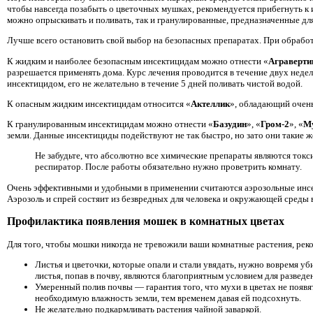
чтобы навсегда позабыть о цветочных мушках, рекомендуется прибегнуть к
можно опрыскивать и поливать, так и гранулированные, предназначенные дл
Лучше всего остановить свой выбор на безопасных препаратах. При обрабо
К жидким и наиболее безопасным инсектицидам можно отнести «
Аграверти
разрешается применять дома. Курс лечения проводится в течение двух недель
инсектицидом, его не желательно в течение 5 дней поливать чистой водой.
К опасным жидким инсектицидам относится «
Актеллик
», обладающий очен
К гранулированным инсектицидам можно отнести «
Базудин
», «
Гром-2
», «
М
земли. Данные инсектициды подействуют не так быстро, но зато они такие ж
Не забудьте, что абсолютно все химические препараты являются ток
респиратор. После работы обязательно нужно проветрить комнату.
Очень эффективными и удобными в применении считаются аэрозольные инс
Аэрозоль и спрей состяит из безвредных для человека и окружающей среды 
Профилактика появления мошек в комнатных цветах
Для того, чтобы мошки никогда не тревожили ваши комнатные растения, рек
Листья и цветочки, которые опали и стали увядать, нужно вовремя у
листья, попав в почву, являются благоприятным условием для разведе
Умеренный полив почвы — гарантия того, что мухи в цветах не появ
необходимую влажность земли, тем временем давая ей подсохнуть.
Не желательно подкармливать растения чайной заваркой.