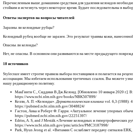
Перечисленным выше домашним средствам для удаления келоидов необходим
стойким и исчезнуть через некоторое время. Будьте последовательны в выбор
Ответы экспертов на вопросы читателей
Заразны ли келоидные рубцы?
Келоидный рубец вообще не заразен. Это результат травмы кожи, нанесенной 
Опасны ли келоиды?
Нет, не опасны. В основном они развиваются на месте предыдущего поврежд
18 источников
Stylecraze имеет строгие правила выбора поставщиков и полагается на рец
ассоциации. Мы избегаем использования третичных ссылок. Вы можете узнат
нашу редакционную политику.
МакГинти С., Сиддики В.Дж.Келоид. [Обновлено 10 января 2020 г.]. В: 
https://www.ncbi.nlm.nih.gov/books/NBK507899/
Келли, А. П. «Келоиды».
Дерматологическая клиника
vol. 6,3 (1988): 
https://pubmed.ncbi.nlm.nih.gov/3048824/
Гастон, Анка и Роберт Ф. Гарри. «Актуальное лечение упорных обы
https://pubmed.ncbi.nlm.nih.gov/22251397/
Edriss, A. S, and J Mesták.«Лечение келоидных и гипертрофических р
https://www.ncbi.nlm.nih.gov/pmc/articles/PMC3187998/
Park, Hyun Jeong et al. «Витамин С ослабляет передачу сигналов ER