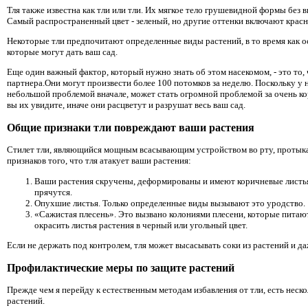
Тля также известна как тли или тли. Их мягкое тело грушевидной формы без
Самый распространенный цвет - зеленый, но другие оттенки включают крас
Некоторые тли предпочитают определенные виды растений, в то время как
которые могут дать ваш сад.
Еще один важный фактор, который нужно знать об этом насекомом, - это то
партнера.Они могут произвести более 100 потомков за неделю. Поскольку у н
небольшой проблемой вначале, может стать огромной проблемой за очень кор
вы их увидите, иначе они расцветут и разрушат весь ваш сад.
Общие признаки тли повреждают ваши растения
Стилет тли, являющийся мощным всасывающим устройством во рту, протыкае
признаков того, что тля атакует ваши растения:
Ваши растения скручены, деформированы и имеют коричневые листья.
прячутся.
Опухшие листья. Только определенные виды вызывают это уродство.
«Сажистая плесень». Это вызвано колониями плесени, которые питают
окрасить листья растения в черный или угольный цвет.
Если не держать под контролем, тля может высасывать соки из растений и д
Профилактические меры по защите растений
Прежде чем я перейду к естественным методам избавления от тли, есть неск
растений.