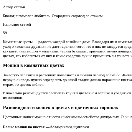
Автор статьи
Биолог, энтомолог-любитель. Огородник-садовод со стажем.
Написано статей
59
Комнатные цветы — радость каждой хозяйки в доме. Благодаря им в комната
уход о «зеленых друзьях» не дает гарантии того, что в них не заведутся вр
как цветочная мошка – маленькая черная букашка с крыльями, вечно попада
цветах, как избавиться от них и какие средства лучше применять вы узнаете и
Мошки в комнатных цветах
Зачастую паразиты в растениях появляются в зимний период времени. Именн
первую очередь нужно определить до какой стадии дошло поражение цветка. 
мерам, то цветок гибнет.
Изначально рекомендуется раскопать грунт в цветочном горшке и убедиться 
их личинок.
Разновидности мошек в цветах и цветочных горшках
Цветочных мошек можно отнести к насекомым семейства двукрылых. Они на
Белые мошки на цветах — белокрылки, щитовки