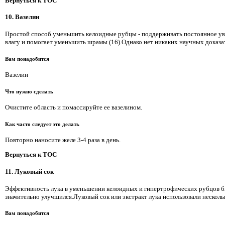
Вернуться к TOC
10. Вазелин
Простой способ уменьшить келоидные рубцы - поддерживать постоянное увл
влагу и помогает уменьшить шрамы (16).Однако нет никаких научных доказат
Вам понадобится
Вазелин
Что нужно сделать
Очистите область и помассируйте ее вазелином.
Как часто следует это делать
Повторно наносите желе 3-4 раза в день.
Вернуться к TOC
11. Луковый сок
Эффективность лука в уменьшении келоидных и гипертрофических рубцов был
значительно улучшился.Луковый сок или экстракт лука использовали несколь
Вам понадобится