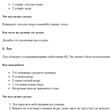
1 унция. сок алоэ вера
2 унции. вода
Что вам нужно сделать
Разведите сок алоэ вера и выпейте чашку этого.
Как часто вы должны это делать
Делайте это несколько раз в день.
6. Лук
Лук обладает отхаркивающими свойствами (9). Это может быть использовано 
Вам понадобится
3-4 луковицы среднего размера
4 стакана воды
Стакан теплой воды
1 столовая ложка меда
Несколько капель лимонного сока
Что вам нужно сделать
Лук нарезать небольшими кусочками.
Варите их в четырех чашках воды, пока смесь не загустеет до консис