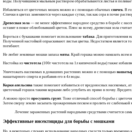
воды. Получившимся мыльным раствором обрабатываются листья и поливает
Избавляться от цветочных мошек можно и с помощью обычных
спичек
. В г
Спички в цветах заменяются через каждые сутки, так как сера в почве раство
Древесная зола
— не менее эффективное народное средство в борьбе с насе
оставят в покое облюбовавший цветок. Плюс ко всему, древесная зола счита
Бороться с букашками помогает использование
табака
. Для приготовления н
Полученной настойкой опрыскивают листья цветка. Недостатком является то,
погибают.
Не любят земляные мошки запаха
мяты
. Край горшка можно намазать всем 
Настойка из
чистотела
(100г чистотела на 1л кипяченой воды) также избавл
Уничтожать насекомых в домашних растениях можно и с помощью
нашатыр
нашатырного спирта и разбавив его в 4л воды.
Корки апельсина
также помогают избавиться от вредоносных насекомых, а
цветочный горшок такими корками либо углубить их прямо в почву. Вредител
А можно просто
просушить грунт
. Тоже отличный способ борьбы с цветочн
Затем сверху землю засыпать прожаренным песком и пролить ее слабенькой 
Лечение зараженных растений народными средствами считается сам
Эффективные инсектициды для борьбы с мошками
Но, в некоторых случаях использование народных средств только временно и