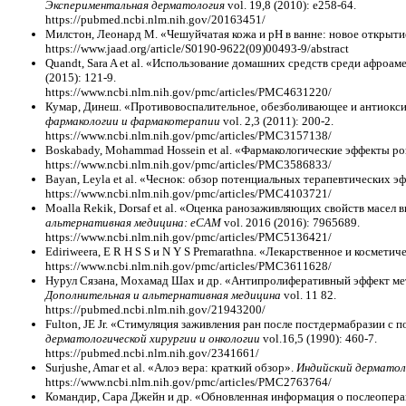
Экспериментальная дерматология
vol. 19,8 (2010): e258-64.
https://pubmed.ncbi.nlm.nih.gov/20163451/
Милстон, Леонард М. «Чешуйчатая кожа и pH в ванне: новое открыт
https://www.jaad.org/article/S0190-9622(09)00493-9/abstract
Quandt, Sara A et al. «Использование домашних средств среди афроа
(2015): 121-9.
https://www.ncbi.nlm.nih.gov/pmc/articles/PMC4631220/
Кумар, Динеш. «Противовоспалительное, обезболивающее и антиоксида
фармакологии и фармакотерапии
vol. 2,3 (2011): 200-2.
https://www.ncbi.nlm.nih.gov/pmc/articles/PMC3157138/
Boskabady, Mohammad Hossein et al. «Фармакологические эффекты ро
https://www.ncbi.nlm.nih.gov/pmc/articles/PMC3586833/
Bayan, Leyla et al. «Чеснок: обзор потенциальных терапевтических э
https://www.ncbi.nlm.nih.gov/pmc/articles/PMC4103721/
Moalla Rekik, Dorsaf et al. «Оценка ранозаживляющих свойств масел
альтернативная медицина: eCAM
vol. 2016 (2016): 7965689.
https://www.ncbi.nlm.nih.gov/pmc/articles/PMC5136421/
Ediriweera, E R H S S и N Y S Premarathna. «Лекарственное и космети
https://www.ncbi.nlm.nih.gov/pmc/articles/PMC3611628/
Нурул Сязана, Мохамад Шах и др. «Антипролиферативный эффект мет
Дополнительная и альтернативная медицина
vol. 11 82.
https://pubmed.ncbi.nlm.nih.gov/21943200/
Fulton, JE Jr. «Стимуляция заживления ран после постдермабразии с 
дерматологической хирургии и онкологии
vol.16,5 (1990): 460-7.
https://pubmed.ncbi.nlm.nih.gov/2341661/
Surjushe, Amar et al. «Алоэ вера: краткий обзор».
Индийский дерматол
https://www.ncbi.nlm.nih.gov/pmc/articles/PMC2763764/
Командир, Сара Джейн и др. «Обновленная информация о послеопер