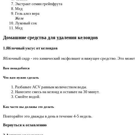
Экстракт семян грейпфрута
Мед
Гель алоэ вера
Желе
Луковый сок
Мед
Домашние средства для удаления келоидов
1.Яблочный уксус от келоидов
Яблочный сидр - это химический эксфолиант и вяжущее средство. Это може
Вам понадобится
Что вам нужно сделать
Разбавьте ACV равным количеством воды.
Нанесите смесь на келоид и оставьте на 30 минут.
Смойте водой.
Как часто вы должны это делать
Повторяйте это дважды в день в течение 4-5 недель.
Вернуться к оглавлению