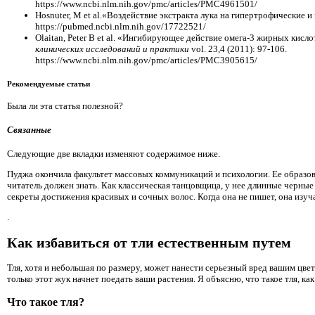
https://www.ncbi.nlm.nih.gov/pmc/articles/PMC4961501/
Hosnuter, M et al.«Воздействие экстракта лука на гипертрофические 
https://pubmed.ncbi.nlm.nih.gov/17722521/
Olaitan, Peter B et al. «Ингибирующее действие омега-3 жирных кис
клинических исследований и практики
vol. 23,4 (2011): 97-106.
https://www.ncbi.nlm.nih.gov/pmc/articles/PMC3905615/
Рекомендуемые статьи
Была ли эта статья полезной?
Связанные
Следующие две вкладки изменяют содержимое ниже.
Пуджа окончила факультет массовых коммуникаций и психологии. Ее образован
читатель должен знать. Как классическая танцовщица, у нее длинные черные 
секреты достижения красивых и сочных волос. Когда она не пишет, она изуча
.
Как избавиться от тли естественным путем
Тля, хотя и небольшая по размеру, может нанести серьезный вред вашим цветам
только этот жук начнет поедать ваши растения. Я объясню, что такое тля, ка
Что такое тля?