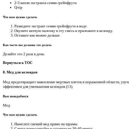
2-3 капли экстракта семян грейпфрута
Q-tip
Что вам нужно сделать
Разведите экстракт семян грейпфрута в воде.
Окуните ватную палочку в эту смесь и приложите к келоиду.
Оставьте как можно дольше.
Как часто вы должны это делать
Делайте это 2 раза в день.
Вернуться к TOC
8. Мед для келоидов
Мед предотвращает накопление мертвых клеток в пораженной области, улучш
эффективен для уменьшения келоидов (13).
Вам понадобится
Мед
Что вам нужно сделать
Нанесите свежий мед прямо на шрамы.
Слегка помассируйте и оставьте на 30-40 минут.