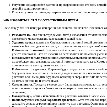
Регулярно осматривайте растения, проверяя нижнюю сторону ветвей и
зверей к вашим растениям.
Если вы купили растение, проверьте его на наличие тли, прежде чем п
Как избавиться от тли естественным путем
Поскольку у тли нет панциря или брони для защиты, вы можете избавиться о
Раздавите их.
Это очень трудоемкий метод избавления от этих насеко
насекомого может вызвать раздражение вашей кожи.
Ударить жучков шлангом.
Опрыскивание растений водой сместит тва
такие как бластер для насекомых, которые используются для этой кон
Избавьтесь от колоний.
Колонии тлей можно отрезать. Если вы обнар
убейте насекомых. Это не избавит от всех клопов, но поможет умен
Используйте только удобрения с медленным высвобождением.
Эти
высвобождением для ваших растений поможет сдержать тлю. Кроме то
противостоять тле и другим насекомым.
Избавьтесь от муравьев.
Муравьи будут поддерживать жизнь тлей, п
Мутуалистические отношения между муравьями и тлей настолько силь
растения.Если вы видите муравьев, бегающих вверх и вниз по побегам 
не только от тли, но и от муравьев.
Сажать цветы.
Посадите в своем саду бархатцы, мамочки, астры, гео
естественные хищники - божьи коровки, паразитические осы и златогл
защитить.)
Посадить лук, чеснок и чеснок.
Запах растений отгоняет насекомых.
Воспользуйтесь старым народным средством.
Хотя это старое нар
закопайте ее вокруг растений или накройте ими растения. Один челове