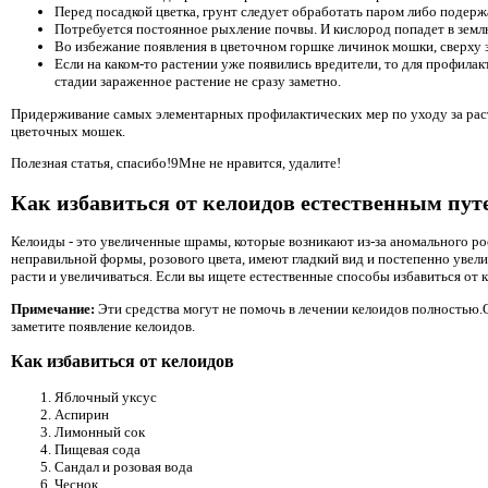
Перед посадкой цветка, грунт следует обработать паром либо подерж
Потребуется постоянное рыхление почвы. И кислород попадет в землю
Во избежание появления в цветочном горшке личинок мошки, сверху
Если на каком-то растении уже появились вредители, то для профилак
стадии зараженное растение не сразу заметно.
Придерживание самых элементарных профилактических мер по уходу за рас
цветочных мошек.
Полезная статья, спасибо!9Мне не нравится, удалите!
Как избавиться от келоидов естественным пут
Келоиды - это увеличенные шрамы, которые возникают из-за аномального 
неправильной формы, розового цвета, имеют гладкий вид и постепенно увелич
расти и увеличиваться. Если вы ищете естественные способы избавиться от 
Примечание:
Эти средства могут не помочь в лечении келоидов полностью.
заметите появление келоидов.
Как избавиться от келоидов
Яблочный уксус
Аспирин
Лимонный сок
Пищевая сода
Сандал и розовая вода
Чеснок