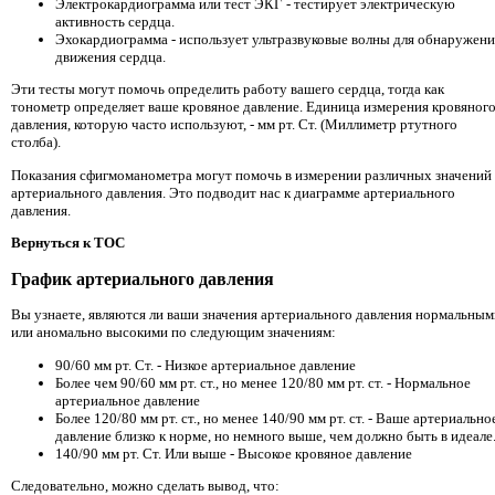
Электрокардиограмма или тест ЭКГ - тестирует электрическую
активность сердца.
Эхокардиограмма - использует ультразвуковые волны для обнаружени
движения сердца.
Эти тесты могут помочь определить работу вашего сердца, тогда как
тонометр определяет ваше кровяное давление. Единица измерения кровяног
давления, которую часто используют, - мм рт. Ст. (Миллиметр ртутного
столба).
Показания сфигмоманометра могут помочь в измерении различных значений
артериального давления. Это подводит нас к диаграмме артериального
давления.
Вернуться к TOC
График артериального давления
Вы узнаете, являются ли ваши значения артериального давления нормальным
или аномально высокими по следующим значениям:
90/60 мм рт. Ст. - Низкое артериальное давление
Более чем 90/60 мм рт. ст., но менее 120/80 мм рт. ст. - Нормальное
артериальное давление
Более 120/80 мм рт. ст., но менее 140/90 мм рт. ст. - Ваше артериально
давление близко к норме, но немного выше, чем должно быть в идеале
140/90 мм рт. Ст. Или выше - Высокое кровяное давление
Следовательно, можно сделать вывод, что: