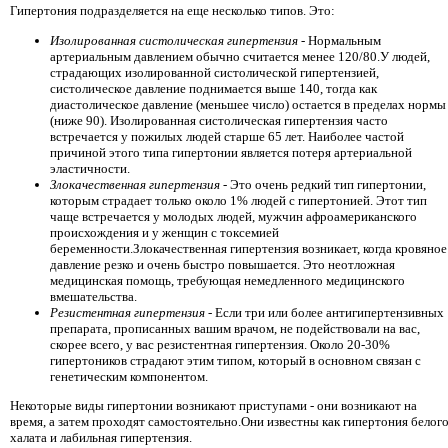
Гипертония подразделяется на еще несколько типов. Это:
Изолированная систолическая гипертензия
- Нормальным
артериальным давлением обычно считается менее 120/80.У людей,
страдающих изолированной систолической гипертензией,
систолическое давление поднимается выше 140, тогда как
диастолическое давление (меньшее число) остается в пределах нормы
(ниже 90). Изолированная систолическая гипертензия часто
встречается у пожилых людей старше 65 лет. Наиболее частой
причиной этого типа гипертонии является потеря артериальной
эластичности.
Злокачественная гипертензия
- Это очень редкий тип гипертонии,
которым страдает только около 1% людей с гипертонией. Этот тип
чаще встречается у молодых людей, мужчин афроамериканского
происхождения и у женщин с токсемией
беременности.Злокачественная гипертензия возникает, когда кровяное
давление резко и очень быстро повышается. Это неотложная
медицинская помощь, требующая немедленного медицинского
вмешательства.
Резистентная гипертензия
- Если три или более антигипертензивных
препарата, прописанных вашим врачом, не подействовали на вас,
скорее всего, у вас резистентная гипертензия. Около 20-30%
гипертоников страдают этим типом, который в основном связан с
генетическим компонентом.
Некоторые виды гипертонии возникают приступами - они возникают на
время, а затем проходят самостоятельно.Они известны как гипертония белог
халата и лабильная гипертензия.