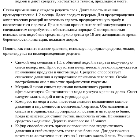
водкой и дают средству настояться в темном, прохладном месте.
Схема применения у каждого рецепта своя. Длительность лечения
преимущественно 1-2 месяца. Далее следует перерыв. Для предотвращения
аллергических реакций желательно сделать предварительную пробу и
посоветоваться с врачом. При наличии прочих патологий консультация со
специалистом потребуется в обязательном порядке. С осторожностью
использовать подобные средства нужно детям до 18 лет, женщинам во время
беременности и лактации, пожилым людям.
Понять, как снизить глазное давление, используя народные средства, можно,
ориентируясь на нижеприведенные рецепты:
Свежий мед смешивать 1:1 с обычной водой и втирать полученную
смесь поверх век. При отсутствии аллергической реакции допускается
применение продукта в чистом виде. Средство способствует
снижению давления и купированию признаков патологии. Особо
востребовано оно в качестве профилактики глаукомы.
Медовый сироп снимет признаки повышенного уровня
офтальмотонуса. Он готовится из меда и уксуса в равных долях. Смес
следует залить водой и пить утром до еды.
Компресс из меда и сока чистотела снижает повышенное глазное
давление и выраженность клинической картины. Оба компонента
смешать в одинаковых пропорциях и поставить на водяную баню.
Когда консистенция станет густой, выключить огонь. Применяется
средство ежедневно. Держать компресс по 15 минут.
Кефир способен снять признаки повышенного внутриглазного
давления и стабилизировать состояние больного. Для достижения
результата достаточно пить его по 1 стакану каждый день. Улучшить