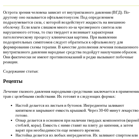
Острота зрения человека зависит от внутриглазного давления (ВГД). По-
другому оно называется офтальмотонусом. Под определением
подразумевается сила, с которой воздействует жидкость на внешнюю
оболочку. Если влаги слишком много из-за чрезмерного синтеза или
нарушенного оттока, то глаз твердеет и возникает характерная
патологическому процессу клиническая картина. При выявлении
подозрительных симптомов следует обратиться к офтальмологу для
формирования схемы терапии. В качестве дополнения лечения повышенного
внутриглазного давления народные средства подойдут наилучшим образом.
Они фактически не имеют противопоказаний и редко вызывают побочные
реакции.
Содержание статьи:
Рецепты
Лечение глазного давления народными средствами заключается в применени
трав с целебными свойствами. Их готовят в следующих формах:
Настой делается из листьев и бутонов. Ингредиенты заливают
кипятком и закрывают емкость крышкой. Через 30-60 минут лекарство
готово.
Отвар делается в основном при наличии твердых компонентов (корней
стеблей, коры). Емкость с ними ставят на плиту до кипения, а затем
варят при необходимости еще немного времени.
Настойка делается из любых ингредиентов. Их заливают спиртом или