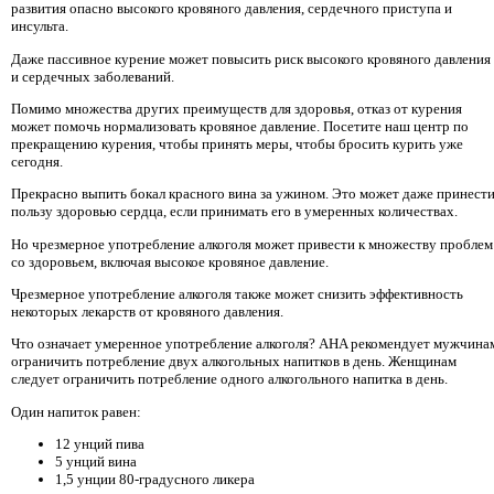
развития опасно высокого кровяного давления, сердечного приступа и
инсульта.
Даже пассивное курение может повысить риск высокого кровяного давления
и сердечных заболеваний.
Помимо множества других преимуществ для здоровья, отказ от курения
может помочь нормализовать кровяное давление. Посетите наш центр по
прекращению курения, чтобы принять меры, чтобы бросить курить уже
сегодня.
Прекрасно выпить бокал красного вина за ужином. Это может даже принест
пользу здоровью сердца, если принимать его в умеренных количествах.
Но чрезмерное употребление алкоголя может привести к множеству проблем
со здоровьем, включая высокое кровяное давление.
Чрезмерное употребление алкоголя также может снизить эффективность
некоторых лекарств от кровяного давления.
Что означает умеренное употребление алкоголя? AHA рекомендует мужчина
ограничить потребление двух алкогольных напитков в день. Женщинам
следует ограничить потребление одного алкогольного напитка в день.
Один напиток равен:
12 унций пива
5 унций вина
1,5 унции 80-градусного ликера