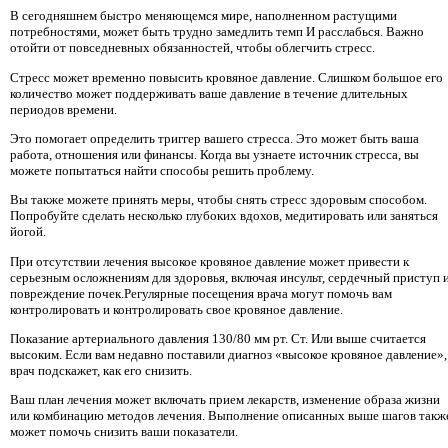
В сегодняшнем быстро меняющемся мире, наполненном растущими
потребностями, может быть трудно замедлить темп И расслабься. Важно
отойти от повседневных обязанностей, чтобы облегчить стресс.
Стресс может временно повысить кровяное давление. Слишком большое его
количество может поддерживать ваше давление в течение длительных
периодов времени.
Это помогает определить триггер вашего стресса. Это может быть ваша
работа, отношения или финансы. Когда вы узнаете источник стресса, вы
можете попытаться найти способы решить проблему.
Вы также можете принять меры, чтобы снять стресс здоровым способом.
Попробуйте сделать несколько глубоких вдохов, медитировать или заняться
йогой.
При отсутствии лечения высокое кровяное давление может привести к
серьезным осложнениям для здоровья, включая инсульт, сердечный приступ 
повреждение почек.Регулярные посещения врача могут помочь вам
контролировать и контролировать свое кровяное давление.
Показание артериального давления 130/80 мм рт. Ст. Или выше считается
высоким. Если вам недавно поставили диагноз «высокое кровяное давление»,
врач подскажет, как его снизить.
Ваш план лечения может включать прием лекарств, изменение образа жизни
или комбинацию методов лечения. Выполнение описанных выше шагов такж
может помочь снизить ваши показатели.