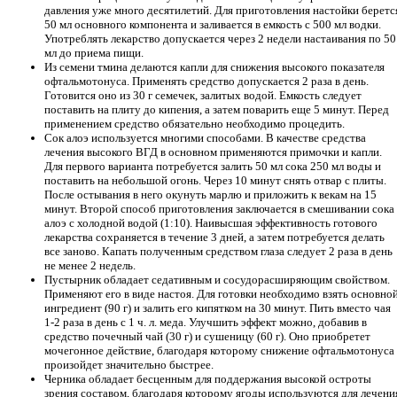
давления уже много десятилетий. Для приготовления настойки беретс
50 мл основного компонента и заливается в емкость с 500 мл водки.
Употреблять лекарство допускается через 2 недели настаивания по 50
мл до приема пищи.
Из семени тмина делаются капли для снижения высокого показателя
офтальмотонуса. Применять средство допускается 2 раза в день.
Готовится оно из 30 г семечек, залитых водой. Емкость следует
поставить на плиту до кипения, а затем поварить еще 5 минут. Перед
применением средство обязательно необходимо процедить.
Сок алоэ используется многими способами. В качестве средства
лечения высокого ВГД в основном применяются примочки и капли.
Для первого варианта потребуется залить 50 мл сока 250 мл воды и
поставить на небольшой огонь. Через 10 минут снять отвар с плиты.
После остывания в него окунуть марлю и приложить к векам на 15
минут. Второй способ приготовления заключается в смешивании сока
алоэ с холодной водой (1:10). Наивысшая эффективность готового
лекарства сохраняется в течение 3 дней, а затем потребуется делать
все заново. Капать полученным средством глаза следует 2 раза в день
не менее 2 недель.
Пустырник обладает седативным и сосудорасширяющим свойством.
Применяют его в виде настоя. Для готовки необходимо взять основно
ингредиент (90 г) и залить его кипятком на 30 минут. Пить вместо чая
1-2 раза в день с 1 ч. л. меда. Улучшить эффект можно, добавив в
средство почечный чай (30 г) и сушеницу (60 г). Оно приобретет
мочегонное действие, благодаря которому снижение офтальмотонуса
произойдет значительно быстрее.
Черника обладает бесценным для поддержания высокой остроты
зрения составом, благодаря которому ягоды используются для лечени