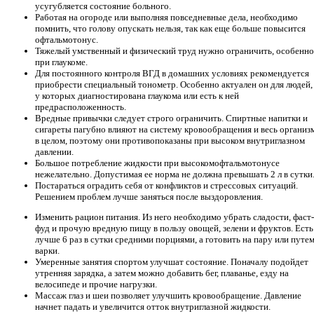
усугубляется состояние больного.
Работая на огороде или выполняя повседневные дела, необходимо
помнить, что голову опускать нельзя, так как еще больше повысится
офтальмотонус.
Тяжелый умственный и физический труд нужно ограничить, особенно
при глаукоме.
Для постоянного контроля ВГД в домашних условиях рекомендуется
приобрести специальный тонометр. Особенно актуален он для людей,
у которых диагностирована глаукома или есть к ней
предрасположенность.
Вредные привычки следует строго ограничить. Спиртные напитки и
сигареты пагубно влияют на систему кровообращения и весь организ
в целом, поэтому они противопоказаны при высоком внутриглазном
давлении.
Большое потребление жидкости при высокомофтальмотонусе
нежелательно. Допустимая ее норма не должна превышать 2 л в сутки
Постараться оградить себя от конфликтов и стрессовых ситуаций.
Решением проблем лучше заняться после выздоровления.
Изменить рацион питания. Из него необходимо убрать сладости, фаст-
фуд и прочую вредную пищу в пользу овощей, зелени и фруктов. Есть
лучше 6 раз в сутки средними порциями, а готовить на пару или путе
варки.
Умеренные занятия спортом улучшат состояние. Поначалу подойдет
утренняя зарядка, а затем можно добавить бег, плаванье, езду на
велосипеде и прочие нагрузки.
Массаж глаз и шеи позволяет улучшить кровообращение. Давление
начнет падать и увеличится отток внутриглазной жидкости.