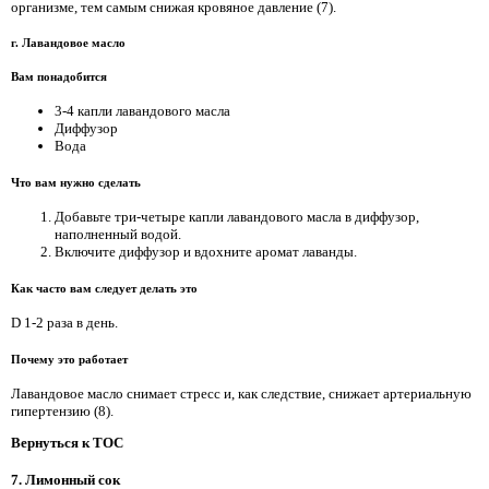
организме, тем самым снижая кровяное давление (7).
г. Лавандовое масло
Вам понадобится
3-4 капли лавандового масла
Диффузор
Вода
Что вам нужно сделать
Добавьте три-четыре капли лавандового масла в диффузор,
наполненный водой.
Включите диффузор и вдохните аромат лаванды.
Как часто вам следует делать это
D 1-2 раза в день.
Почему это работает
Лавандовое масло снимает стресс и, как следствие, снижает артериальную
гипертензию (8).
Вернуться к TOC
7. Лимонный сок