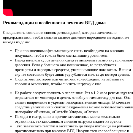
Рекомендации и особенности лечения ВГД дома
Специалисты составили список рекомендаций, которых желательно
придерживаться, чтобы снизить глазное давление народными методами, не
выходя из дома:
При повышенном офтальмотонусе спать необходимо на высоких
подушках, чтобы голова была слегка выше уровня тела.
Перед началом курса лечения следует выполнить замер внутриглазног
давления. Если у больного оно пониженное, то потребуются
препараты и народные средства, увеличивающие показатель. В ином
случае состояние будет лишь усугубляться вплоть до потери зрения.
Сидя за компьютером или читая книгу, необходимо не забывать о
хорошем освещении, чтобы снизить нагрузку с глаз.
На работе следует помнить о перерывах. Раз в 1-2 часа рекомендуется
отрываться от монитора и делать лечебную гимнастику для глаз. Она
снизит напряжение и укрепит глазодвигательные мышцы. В качестве
средства увлажнения и снятия раздражения можно использовать капл
наподобие «Визина», «Систейн Ультра», «Слезы».
Походы в театр, кино и прочие затемненные места желательно
ограничить, так как слишком сильная нагрузка падает на зрение.
Туго завязывать галстук и застегивать до упора пуговицы на рубашке
противопоказано при высоком ВГД. Нарушается кровообращение и