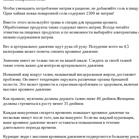
Чтобы уменьшить потребление натрия в рационе, не добавляйте соль в пищу.
Одна чайная ложка поваренной соли содержит 2300 мг натрия!
Вместо этого используйте травы и специи для придания аромата.
Обработанные продукты также содержат много натрия. Всегда читайте
этикетки на пищевых продуктах и ​​по возможности выбирайте альтернативы 
низким содержанием натрия.
Вес и артериальное давление идут рука об руку. Похудение всего на 4,5
килограмма может помочь снизить кровяное давление.
Значение имеет не только число на вашей шкале. Следить за своей талией
также очень важно для контроля артериального давления.
Излишний жир вокруг талии, называемый висцеральным жиром, доставляет
проблемы. Он имеет тенденцию окружать различные органы брюшной
полости. Это может привести к серьезным проблемам со здоровьем, включая
высокое кровяное давление.
Как правило, мужчины должны держать талию ниже 40 дюймов.Женщины
должны стремиться к росту менее 35 дюймов.
Каждая выкуренная сигарета временно повышает кровяное давление на
несколько минут после того, как вы выкурите. Если вы заядлый курильщик,
ваше кровяное давление может оставаться повышенным в течение
длительного периода времени.
Курящие люди с высоким кровяным давлением подвергаются большему риск