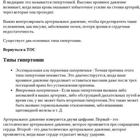
В медицине это называется гипертонией. Высокое кровяное давление
возникает, когда ваша кровь оказывает избыточное усилие на стенки артерий,
через которые она проходит.
Важно контролировать артериальное давление, чтобы предотвратить такие
осложнения, как инсульт, заболевание почек, потеря зрения и сердечная
недостаточность.
Существует два основных типа гипертонии.
Вернуться к TOC
Типы гипертонии
Эссенциальная или первичная гипертензия
- Точная причина этого
типа гипертонии неизвестна. Это диагностируется, когда ваше
кровяное давление продолжает оставаться высоким даже после трех
посещений врача без установления причины.
Вторичная гипертензия
- Если ваша гипертензия вызвана либо
аномалией в ваших артериях, либо обструкцией дыхательных путей в
время сна, у вас может быть вторичная гипертензия.Это также может
быть вызвано гормональными отклонениями, заболеваниями
щитовидной железы и т. Д.
Артериальное давление измеряется двумя цифрами. Первый - это
систолическое артериальное давление, которое проявляется при сокращении
сердца. Второй - это диастолическое артериальное давление, которое
проявляется, когда ваше сердце отдыхает между ударами.