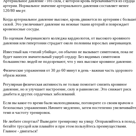
Артериальное давление - это сила, с которой кровь перекачивается из сердца 
артерии. Нормальное значение артериального давления составляет менее
120/80 мм рт.
Когда артериальное давление высокое, кровь движется по артериям с больше
силой. Это увеличивает давление на нежные ткани артерий и повреждает
кровеносные сосуды.
По оценкам Американского колледжа кардиологов, от высокого кровяного
давления или гипертонии страдает около половины взрослых американцев.
Известный как «тихий убийца», он обычно не вызывает симптомов, пока не
будет нанесен значительный ущерб сердцу. Без видимых симптомов
большинство людей не подозревают, что у них высокое кровяное давление.
Физические упражнения от 30 до 60 минут в день - важная часть здорового
образа жизни.
Регулярная физическая активность не только помогает снизить кровяное
давление, но и улучшает настроение, силу и равновесие. Это снижает риск
диабета и других сердечных заболеваний.
Если вы какое-то время были малоподвижны, поговорите со своим врачом о
безопасных упражнениях.Начните медленно, затем постепенно увеличивайт
темп и частоту тренировок.
Не любите спортзал? Выведите тренировку на улицу. Отправляйтесь в поход,
бегайте трусцой или плавайте и при этом пользуйтесь преимуществами.
Главное - двигаться!