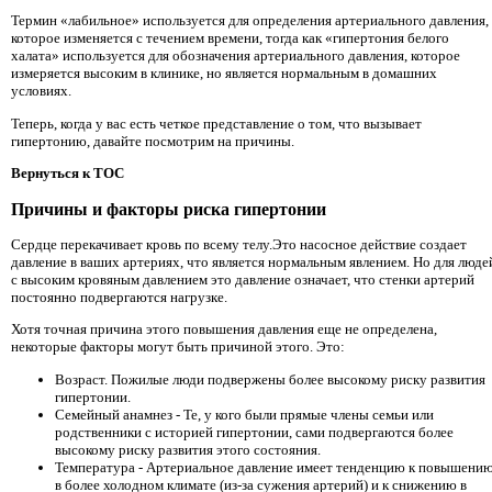
Термин «лабильное» используется для определения артериального давления,
которое изменяется с течением времени, тогда как «гипертония белого
халата» используется для обозначения артериального давления, которое
измеряется высоким в клинике, но является нормальным в домашних
условиях.
Теперь, когда у вас есть четкое представление о том, что вызывает
гипертонию, давайте посмотрим на причины.
Вернуться к TOC
Причины и факторы риска гипертонии
Сердце перекачивает кровь по всему телу.Это насосное действие создает
давление в ваших артериях, что является нормальным явлением. Но для люде
с высоким кровяным давлением это давление означает, что стенки артерий
постоянно подвергаются нагрузке.
Хотя точная причина этого повышения давления еще не определена,
некоторые факторы могут быть причиной этого. Это:
Возраст. Пожилые люди подвержены более высокому риску развития
гипертонии.
Семейный анамнез - Те, у кого были прямые члены семьи или
родственники с историей гипертонии, сами подвергаются более
высокому риску развития этого состояния.
Температура - Артериальное давление имеет тенденцию к повышени
в более холодном климате (из-за сужения артерий) и к снижению в