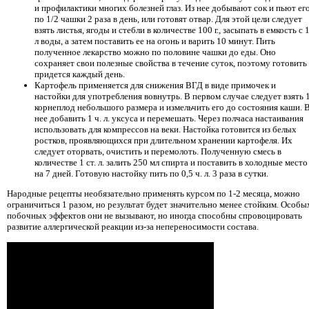
и профилактики многих болезней глаз. Из нее добывают сок и пьют ег
по 1/2 чашки 2 раза в день, или готовят отвар. Для этой цели следует
взять листья, ягоды и стебли в количестве 100 г., засыпать в емкость с 
л воды, а затем поставить ее на огонь и варить 10 минут. Пить
полученное лекарство можно по половине чашки до еды. Оно
сохраняет свои полезные свойства в течение суток, поэтому готовить
придется каждый день.
Картофель применяется для снижения ВГД в виде примочек и
настойки для употребления вовнутрь. В первом случае следует взять 
корнеплод небольшого размера и измельчить его до состояния каши. 
нее добавить 1 ч. л. уксуса и перемешать. Через полчаса настаивания
использовать для компрессов на веки. Настойка готовится из белых
ростков, проявляющихся при длительном хранении картофеля. Их
следует оторвать, очистить и перемолоть. Полученную смесь в
количестве 1 ст. л. залить 250 мл спирта и поставить в холодные место
на 7 дней. Готовую настойку пить по 0,5 ч. л. 3 раза в сутки.
Народные рецепты необязательно применять курсом по 1-2 месяца, можно
ограничиться 1 разом, но результат будет значительно менее стойким. Особы
побочных эффектов они не вызывают, но иногда способны спровоцировать
развитие аллергической реакции из-за непереносимости состава.