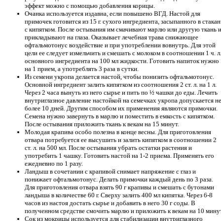
эффект можно с помощью добавления корицы.
Очанка используется издавна, если повышено ВГД. Настой для
примочек готовится из 15 г. сухого ингредиента, засыпанного в стакан
с кипятком. После остывания им смачивают марлю или другую ткань 
прикладывают на глаза. Оказывает лечебная трава снижающее
офтальмотонус воздействие и при употреблении вовнутрь. Для этой
цели ее следует измельчить и смешать с молоком в соотношении 1 ч. л
основного ингредиента на 100 мл жидкости. Готовить напиток нужно
на 1 прием, а употреблять 3 раза в сутки.
Из семени укропа делается настой, чтобы понизить офтальмотонус.
Основной ингредиент залить кипятком из соотношения 2 ст. л. на 1 л.
Через 2 часа вынуть из него сырье и пить по ½ чашки до еды. Лечить
внутриглазное давление настойкой на семечках укропа допускается н
более 10 дней. Другим способом их применения являются примочки.
Семена нужно завернуть в марлю и поместить в емкость с кипятком.
После остывания приложить ткань к векам на 15 минут.
Молодая крапива особо полезна в конце весны. Для приготовления
отвара потребуется ее высушить и залить кипятком в соотношении 2
ст. л. на 500 мл. После остывания убрать остатки растения и
употребить 1 чашку. Готовить настой на 1-2 приема. Применять его
ежедневно по 1 разу.
Ландыш в сочетании с крапивой снимает напряжение с глаз и
понижает офтальмотонус. Делать примочки каждый день по 3 раза.
Для приготовления отвара взять 90 г крапивы и смешать с бутонами
ландыша в количестве 60 г. Сверху залить 400 мл кипятка. Через 6-8
часов из настоя достать сырье и добавить в него 30 г соды. В
полученном средстве смочить марлю и приложить к векам на 10 минут
Сок из мокрицы используется для стабилизации внутриглазного