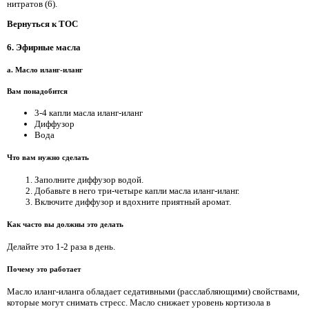
нитратов (6).
Вернуться к TOC
6. Эфирные масла
a. Масло иланг-иланг
Вам понадобится
3-4 капли масла иланг-иланг
Диффузор
Вода
Что вам нужно сделать
Заполните диффузор водой.
Добавьте в него три-четыре капли масла иланг-иланг.
Включите диффузор и вдохните приятный аромат.
Как часто вы должны это делать
Делайте это 1-2 раза в день.
Почему это работает
Масло иланг-иланга обладает седативными (расслабляющими) свойствами,
которые могут снимать стресс. Масло снижает уровень кортизола в