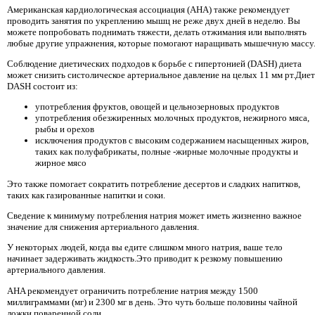
Американская кардиологическая ассоциация (AHA) также рекомендует
проводить занятия по укреплению мышц не реже двух дней в неделю. Вы
можете попробовать поднимать тяжести, делать отжимания или выполнять
любые другие упражнения, которые помогают наращивать мышечную массу
Соблюдение диетических подходов к борьбе с гипертонией (DASH) диета
может снизить систолическое артериальное давление на целых 11 мм рт.Диет
DASH состоит из:
употребления фруктов, овощей и цельнозерновых продуктов
употребления обезжиренных молочных продуктов, нежирного мяса,
рыбы и орехов
исключения продуктов с высоким содержанием насыщенных жиров,
таких как полуфабрикаты, полные -жирные молочные продукты и
жирное мясо
Это также помогает сократить потребление десертов и сладких напитков,
таких как газированные напитки и соки.
Сведение к минимуму потребления натрия может иметь жизненно важное
значение для снижения артериального давления.
У некоторых людей, когда вы едите слишком много натрия, ваше тело
начинает задерживать жидкость.Это приводит к резкому повышению
артериального давления.
AHA рекомендует ограничить потребление натрия между 1500
миллиграммами (мг) и 2300 мг в день. Это чуть больше половины чайной
ложки поваренной соли.