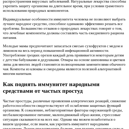
распространения вирусных заболеваний. Натуральные лекарства способны
укрепить защиту организма на длительное время, при условии грамотного
использования природных компонентов.
Индивидуальные особенности иммунитета человека не позволяют выбрать
лучшее народное средство, способное одинаково эффективно решать все
проблемы. Большинство отзывов о природных лекарствах говорят о том,
что лечебные компоненты должны составлять часть ежедневного рациона
питания.
Молодые мамы предпочитают запасаться смесью сухофруктов с медом и
лимоном на весь период повышенной инфекционной активности.
Употребление грецких орехов каждый день прививается некоторым детям
с детства бабушками и дедушками. Отвары на основе шиповника и цветков
липы для многих людей становятся полноценными заменителями обычного
чая. Компоты из клюквы и смородины являются полезной альтернативой
многим напиткам.
Как поднять иммунитет народными
средствами от частых простуд
Частые простуды, различные проявления аллергических реакций, снижение
работоспособности свидетельствуют об ослаблении защитных функций
организма. К сожалению, неблагоприятные факторы окружающей среды,
несбалансированное питание, малоподвижный образ жизни, стрессовые
ситуации сказываются на всех нас. Однако мы можем позаботиться о
вашем здоровье, если знаем, как укрепить иммунитет народными
средствами. Лучше предотвратить болезнь, чем тратить огромные силы и