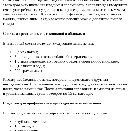
Помытый фрукт и ягоду необходимо измельчить через мясорубку, после
этого добавить пчелиный продукт и перемешать. Укрепляющая иммунитет
смесь употребляется в утреннее и вечернее время по 15 мл с теплым чаем,
заваренным на травах. К ним относятся фенхель, ромашка, мята, листья
малины, цветки липы. В случае отказа ребенка можно добавить немного
сахара.
Сладкая ореховая смесь с клюквой и яблоками
Витаминный состав включает следующие компоненты:
0,5 кг клюквы;
3 почищенных зеленых яблока без сердцевины;
1 стакан перемолотых грецких орехов в сочетании с миндалем;
0,1 л чистой воды;
500 грамм сахара.
Клюкву необходимо помыть, потереть и перемешать с другими
ингредиентами. В полученную массу добавить воду, сахар и закипятить на
плите, часто помешивая. После остывания переложить в емкости из стекла
и угощать малыша утром и вечером по 15 мл натощак.
Средство для профилактики простуды на основе чеснока
Повышающее иммунитет лекарство готовится на ингредиентах:
7 зубчиков чеснока;
100 мг меда;
1 свежий лайм;