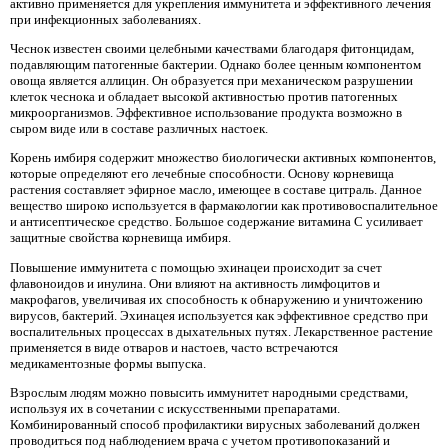
активно применяется для укрепления иммунитета и эффективного лечения
при инфекционных заболеваниях.
Чеснок известен своими целебными качествами благодаря фитонцидам,
подавляющим патогенные бактерии. Однако более ценным компонентом
овоща является аллицин. Он образуется при механическом разрушении
клеток чеснока и обладает высокой активностью против патогенных
микроорганизмов. Эффективное использование продукта возможно в
сыром виде или в составе различных настоек.
Корень имбиря содержит множество биологически активных компонентов,
которые определяют его лечебные способности. Основу корневища
растения составляет эфирное масло, имеющее в составе цитраль. Данное
вещество широко используется в фармакологии как противовоспалительное
и антисептическое средство. Большое содержание витамина С усиливает
защитные свойства корневища имбиря.
Повышение иммунитета с помощью эхинацеи происходит за счет
флавоноидов и инулина. Они влияют на активность лимфоцитов и
макрофагов, увеличивая их способность к обнаружению и уничтожению
вирусов, бактерий. Эхинацея используется как эффективное средство при
воспалительных процессах в дыхательных путях. Лекарственное растение
применяется в виде отваров и настоев, часто встречаются
медикаментозные формы выпуска.
Взрослым людям можно повысить иммунитет народными средствами,
используя их в сочетании с искусственными препаратами.
Комбинированный способ профилактики вирусных заболеваний должен
проводиться под наблюдением врача с учетом противопоказаний и