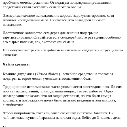
проблем с мочеиспусканием. От подагры популярными домашними
средствами стали экстракт и семена этого овоща.
Экспериментальное использование хорошо задокументировано, хотя
научных исследований мало. Считается, что сельдерей снимает
воспаление.
Достаточное количество сельдерея для лечения подагры не
зарегистрировано. Старайтесь есть сельдерей много раз в день, особенно
его сырые палочки, сок, экстракт или семена.
При покупке экстракта или добавки внимательно следуйте инструкциям на
этикетке.
Чай из крапивы
Крапива двудомная (
Urtica dioica
) - лечебное средство на травах от
подагры, которое может уменьшить воспаление и боль.
Традиционное использование часто упоминается в исследованиях. До сих
пор нет исследований, прямо доказывающих, что это работает.Одно
исследование показало, что он защищает почки, но это были самцы
кроликов, и повреждение почек было вызвано введением гентамицина,
антибиотика.
Чтобы попробовать этот чай, заварите чашку кипятком. Заварите 1-2
чайные ложки сушеной крапивы на стакан воды. Пейте до 3 чашек в день.