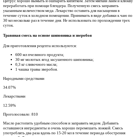
Цитрус хорошо вымыть и ошпарить кипятком. Затем мягкий лайм и клюкву
переработать при помощи блендера. Полученную смесь заправить
указанным количеством меда. Лекарство оставить для насыщения в
течение суток в холодном помещении. Принимать в виде добавки к чаю по
30 мл несколько раз в течение дня. Не использовать по прохождении трех
суток.
Травяная смесь на основе шиповника и зверобоя
Для приготовления рецепта используются:
600 мл пчелиного продукта;
30 мг молотых ягод засушенного шиповника;
0,3 кг сливочного масла;
1 чашка травы зверобоя.
Народными средствами
34.07%
Лекарствами
12.59%
Проголосовало: 810
Масло растопить удобным способом и заправить медом. Добавить
оставшиеся ингредиенты и очень хорошо перемешать ложкой. Смесь
употреблять два раза вдень по 15-20 мл в течение периода обострения