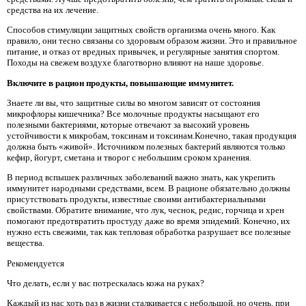
средства на их лечение.
Способов стимуляции защитных свойств организма очень много. Как
правило, они тесно связаны со здоровым образом жизни. Это и правильное
питание, и отказ от вредных привычек, и регулярные занятия спортом.
Походы на свежем воздухе благотворно влияют на наше здоровье.
Включите в рацион продукты, повышающие иммунитет.
Знаете ли вы, что защитные силы во многом зависят от состояния
микрофлоры кишечника? Все молочные продукты насыщают его
полезными бактериями, которые отвечают за высокий уровень
устойчивости к микробам, токсинам и токсинам.Конечно, такая продукция
должна быть «живой». Источником полезных бактерий являются только
кефир, йогурт, сметана и творог с небольшим сроком хранения.
В период вспышек различных заболеваний важно знать, как укрепить
иммунитет народными средствами, всем. В рационе обязательно должны
присутствовать продукты, известные своими антибактериальными
свойствами. Обратите внимание, что лук, чеснок, редис, горчица и хрен
помогают предотвратить простуду даже во время эпидемий. Конечно, их
нужно есть свежими, так как тепловая обработка разрушает все полезные
вещества.
Рекомендуется
Что делать, если у вас потрескалась кожа на руках?
Каждый из нас хоть раз в жизни сталкивается с небольшой, но очень, при