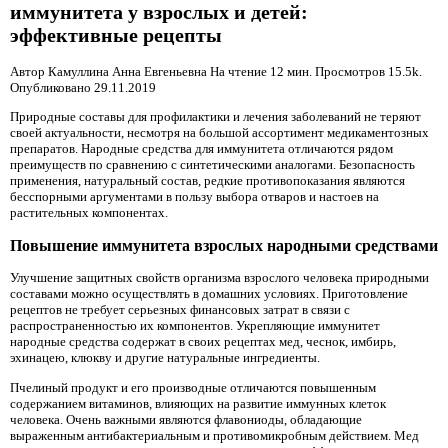
иммунитета у взрослых и детей:
эффективные рецепты
Автор Камуллина Анна Евгеньевна На чтение 12 мин. Просмотров 15.5k.
Опубликовано
29.11.2019
Природные составы для профилактики и лечения заболеваний не теряют
своей актуальности, несмотря на большой ассортимент медикаментозных
препаратов. Народные средства для иммунитета отличаются рядом
преимуществ по сравнению с синтетическими аналогами. Безопасность
применения, натуральный состав, редкие противопоказания являются
бесспорными аргументами в пользу выбора отваров и настоев на
растительных компонентах.
Повышение иммунитета взрослых народными средствами
Улучшение защитных свойств организма взрослого человека природными
составами можно осуществлять в домашних условиях. Приготовление
рецептов не требует серьезных финансовых затрат в связи с
распространенностью их компонентов. Укрепляющие иммунитет
народные средства содержат в своих рецептах мед, чеснок, имбирь,
эхинацею, клюкву и другие натуральные ингредиенты.
Пчелиный продукт и его производные отличаются повышенным
содержанием витаминов, влияющих на развитие иммунных клеток
человека. Очень важными являются флавониоды, обладающие
выраженным антибактериальным и противомикробным действием. Мед