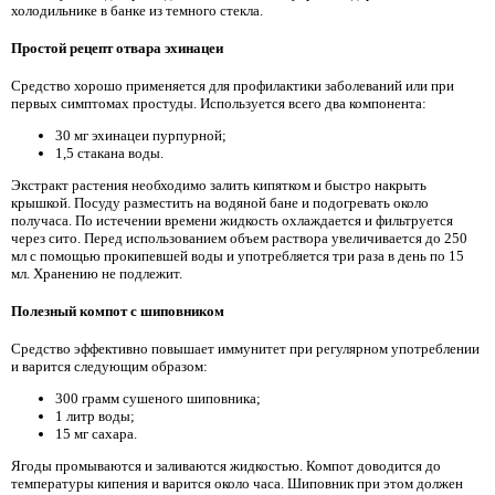
холодильнике в банке из темного стекла.
Простой рецепт отвара эхинацеи
Средство хорошо применяется для профилактики заболеваний или при
первых симптомах простуды. Используется всего два компонента:
30 мг эхинацеи пурпурной;
1,5 стакана воды.
Экстракт растения необходимо залить кипятком и быстро накрыть
крышкой. Посуду разместить на водяной бане и подогревать около
получаса. По истечении времени жидкость охлаждается и фильтруется
через сито. Перед использованием объем раствора увеличивается до 250
мл с помощью прокипевшей воды и употребляется три раза в день по 15
мл. Хранению не подлежит.
Полезный компот с шиповником
Средство эффективно повышает иммунитет при регулярном употреблении
и варится следующим образом:
300 грамм сушеного шиповника;
1 литр воды;
15 мг сахара.
Ягоды промываются и заливаются жидкостью. Компот доводится до
температуры кипения и варится около часа. Шиповник при этом должен