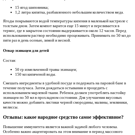
15 ягод шиповника;
1,2 литра кипятка, разбавленного небольшим количеством меда.
Ягоды покрываются водой температуры кипения в маленькой кастрюле с
толстым дном. Затем компот варится еще 15 минут и переливается в
термос, где в закрытом состоянии выдерживается около 12 часов. Перед
использованием раствор необходимо процеживать. Принимать по 50 мл до
пяти раз в день осенью, зимой и весной.
Отвар эхинацеи для детей
Состав:
50 гр измельченной травы эхинацеи;
150 мл кипяченой воды.
Смешать ингредиенты в удобной посуде и подержать на паровой бане в
течение получаса. Затем дождаться остывания и процедить с
использованием марлевой ткани. Ребенок должен употреблять настойку
эхинацеи по 50 мл в прохладном состоянии. Для улучшения вкусовых
качеств можно добавить листики черной смородины, малины, земляники,
мелиссы.
Отзывы: какое народное средство самое эффективное?
Повышение иммунитета является важной задачей любого человека.
Особенно важно акцентировать на этом внимание в период массового