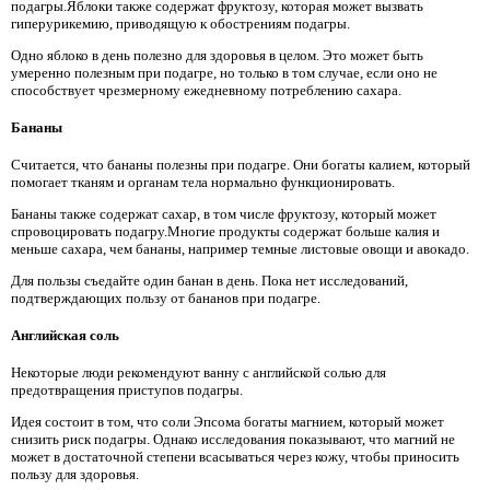
подагры.Яблоки также содержат фруктозу, которая может вызвать
гиперурикемию, приводящую к обострениям подагры.
Одно яблоко в день полезно для здоровья в целом. Это может быть
умеренно полезным при подагре, но только в том случае, если оно не
способствует чрезмерному ежедневному потреблению сахара.
Бананы
Считается, что бананы полезны при подагре. Они богаты калием, который
помогает тканям и органам тела нормально функционировать.
Бананы также содержат сахар, в том числе фруктозу, который может
спровоцировать подагру.Многие продукты содержат больше калия и
меньше сахара, чем бананы, например темные листовые овощи и авокадо.
Для пользы съедайте один банан в день. Пока нет исследований,
подтверждающих пользу от бананов при подагре.
Английская соль
Некоторые люди рекомендуют ванну с английской солью для
предотвращения приступов подагры.
Идея состоит в том, что соли Эпсома богаты магнием, который может
снизить риск подагры. Однако исследования показывают, что магний не
может в достаточной степени всасываться через кожу, чтобы приносить
пользу для здоровья.