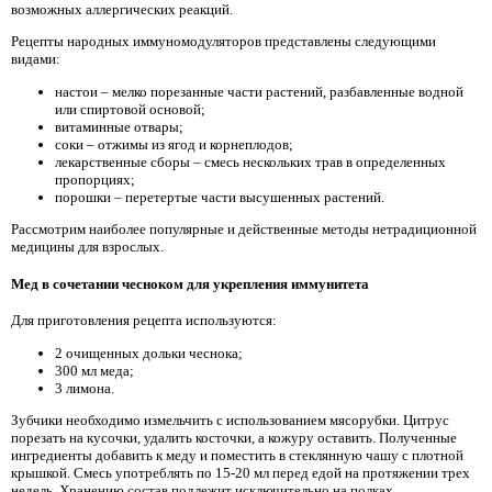
возможных аллергических реакций.
Рецепты народных иммуномодуляторов представлены следующими
видами:
настои – мелко порезанные части растений, разбавленные водной
или спиртовой основой;
витаминные отвары;
соки – отжимы из ягод и корнеплодов;
лекарственные сборы – смесь нескольких трав в определенных
пропорциях;
порошки – перетертые части высушенных растений.
Рассмотрим наиболее популярные и действенные методы нетрадиционной
медицины для взрослых.
Мед в сочетании чесноком для укрепления иммунитета
Для приготовления рецепта используются:
2 очищенных дольки чеснока;
300 мл меда;
3 лимона.
Зубчики необходимо измельчить с использованием мясорубки. Цитрус
порезать на кусочки, удалить косточки, а кожуру оставить. Полученные
ингредиенты добавить к меду и поместить в стеклянную чашу с плотной
крышкой. Смесь употреблять по 15-20 мл перед едой на протяжении трех
недель. Хранению состав подлежит исключительно на полках