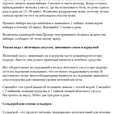
тертого свежего корня имбиря. Смочите в смеси мочалку. Когда остынет,
прикладывайте мочалку к месту, где вы испытываете боль, не реже одного
раза в день на 15–30 минут. Возможно раздражение кожи, поэтому лучше
сначала провести тест на небольшом участке кожи.
Принять имбирь внутрь кипятком и замачивать 2 чайные ложки корня
имбиря в течение 10 минут. Выпивайте 3 чашки в день.
Возможны взаимодействия.Прежде чем принимать большое количество
имбиря, сообщите об этом своему врачу.
Теплая вода с яблочным уксусом, лимонным соком и куркумой
Яблочный уксус, лимонный сок и куркума часто рекомендуются при
подагре. Вместе они делают приятный напиток и лечебное средство.
Нет убедительных исследований в пользу яблочного уксуса при подагре,
хотя исследования показывают, что он может поддерживать почки. В
противном случае многообещающими являются исследования лимонного
сока и куркумы для снижения уровня мочевой кислоты.
Смешайте сок одной выжатой половины лимона с теплой водой. Смешайте
с 2 чайными ложками куркумы и 1 чайной ложкой яблочного уксуса.
Настроить по вкусу. Пейте два-три раза в день.
Сельдерей или семена сельдерея
Сельдерей - это продукт питания, традиционно используемый для лечения