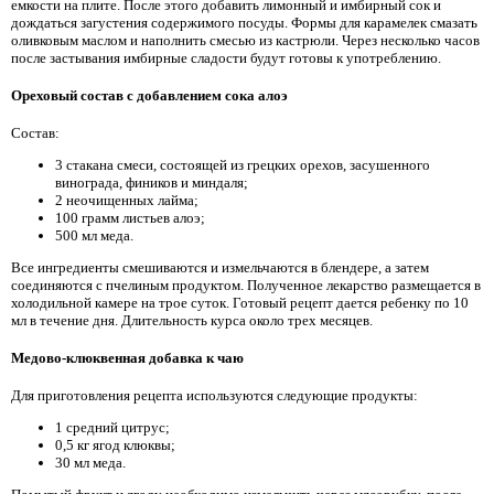
емкости на плите. После этого добавить лимонный и имбирный сок и
дождаться загустения содержимого посуды. Формы для карамелек смазать
оливковым маслом и наполнить смесью из кастрюли. Через несколько часов
после застывания имбирные сладости будут готовы к употреблению.
Ореховый состав с добавлением сока алоэ
Состав:
3 стакана смеси, состоящей из грецких орехов, засушенного
винограда, фиников и миндаля;
2 неочищенных лайма;
100 грамм листьев алоэ;
500 мл меда.
Все ингредиенты смешиваются и измельчаются в блендере, а затем
соединяются с пчелиным продуктом. Полученное лекарство размещается в
холодильной камере на трое суток. Готовый рецепт дается ребенку по 10
мл в течение дня. Длительность курса около трех месяцев.
Медово-клюквенная добавка к чаю
Для приготовления рецепта используются следующие продукты:
1 средний цитрус;
0,5 кг ягод клюквы;
30 мл меда.