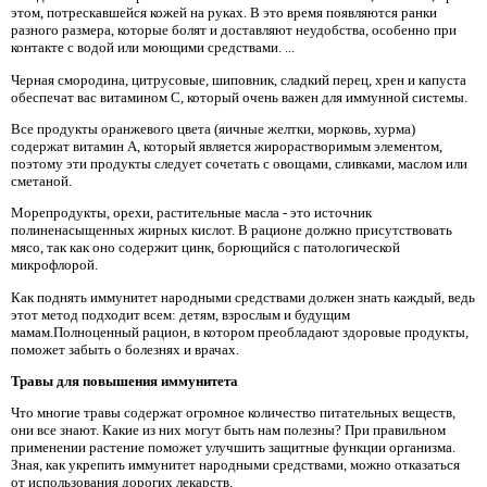
этом, потрескавшейся кожей на руках. В это время появляются ранки
разного размера, которые болят и доставляют неудобства, особенно при
контакте с водой или моющими средствами. ...
Черная смородина, цитрусовые, шиповник, сладкий перец, хрен и капуста
обеспечат вас витамином С, который очень важен для иммунной системы.
Все продукты оранжевого цвета (яичные желтки, морковь, хурма)
содержат витамин А, который является жирорастворимым элементом,
поэтому эти продукты следует сочетать с овощами, сливками, маслом или
сметаной.
Морепродукты, орехи, растительные масла - это источник
полиненасыщенных жирных кислот. В рационе должно присутствовать
мясо, так как оно содержит цинк, борющийся с патологической
микрофлорой.
Как поднять иммунитет народными средствами должен знать каждый, ведь
этот метод подходит всем: детям, взрослым и будущим
мамам.Полноценный рацион, в котором преобладают здоровые продукты,
поможет забыть о болезнях и врачах.
Травы для повышения иммунитета
Что многие травы содержат огромное количество питательных веществ,
они все знают. Какие из них могут быть нам полезны? При правильном
применении растение поможет улучшить защитные функции организма.
Зная, как укрепить иммунитет народными средствами, можно отказаться
от использования дорогих лекарств.