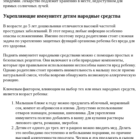
эпидемий. Лекарство подлежит хранению в месте, недоступном для
прямых солнечных лучей.
Укрепляющие иммунитет детям народные средства
В возрасте до 5 лет дошкольники отличаются высокой частотой
простудных заболеваний. В этот период любые инфекции особенно
опасны осложнениями. Именно поэтому перед родителями стоит сложная
задача по укреплению защитных функций организма ребенка без вреда для
его здоровья.
Поднять иммунитет народными средствами можно с помощью простых и
безопасных рецептов. Они включают в себя природные компоненты,
которые при правильном использовании неспособны нанести вред ребенку.
Однако родителям стоит проявить внимательность к малышу после приема
натуральной смеси, чтобы вовремя обнаружить возможную аллергическую
реакцию.
Ключевым фактором, влияющим на выбор тех или иных народных средств,
является возраст ребенка:
Малышам ближе к году можно предлагать яблочный, морковный
сок, компот из абрикосов и изюма. Допустимо использование
отваров эхинацеи, ромашки, шиповника. Для укрепления
иммунитета полезно добавлять в ванну для купания растворы
липового цвета, ромашки, зверобоя.
Детям от одного до трех лет в рацион можно вводить мед. Делать
это необходимо постепенно и небольшими порциями, по причине
высокой аллергенности продукта. Чеснок и лук предлагать в сыром