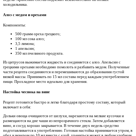
холодильника.
Алоэ с медом и орехами
Компоненты:
500 грамм ореха грецкого;
100 мл сока алоэ;
3,5 лимона;
1 апельсин;
350 мл пчелиного продукта.
Из цитрусов выжимается жидкость и соединяется с алоэ. Апельсин с
грецкими орехами необходимо помолоть и разбавить медом. Полученные
части рецепта соединяются и перемешиваются до образования густой
вязкой массы. Принимать по 15 мл состава перед каждым употреблением
пищи. Прохладное место идеально для хранения.
Настойка чеснока на вине
Рецепт готовится быстро и легко благодаря простому составу, который
включает в себя:
Дольки овоща очищаются от шелухи, нарезаются на мелкие кусочки и
размещаются на дне чаши из непрозрачного стекла. Затем добавляется
вино, и сосуд хорошо закрывается. В течение двух недель средство
подготавливается к употреблению. Готовая настойка принимается утром, в
обед и вечером по 10 мл вместе с едой, храниться может в любом удобном