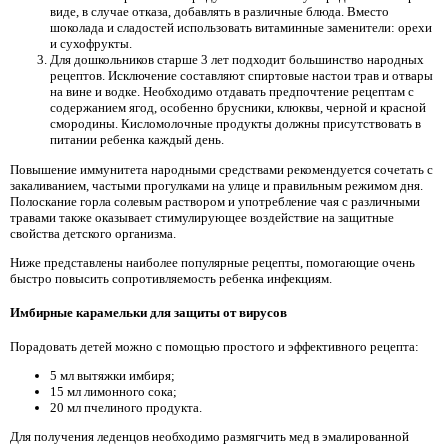
виде, в случае отказа, добавлять в различные блюда. Вместо
шоколада и сладостей использовать витаминные заменители: орехи
и сухофрукты.
Для дошкольников старше 3 лет подходит большинство народных
рецептов. Исключение составляют спиртовые настои трав и отвары
на вине и водке. Необходимо отдавать предпочтение рецептам с
содержанием ягод, особенно брусники, клюквы, черной и красной
смородины. Кисломолочные продукты должны присутствовать в
питании ребенка каждый день.
Повышение иммунитета народными средствами рекомендуется сочетать с
закаливанием, частыми прогулками на улице и правильным режимом дня.
Полоскание горла солевым раствором и употребление чая с различными
травами также оказывает стимулирующее воздействие на защитные
свойства детского организма.
Ниже представлены наиболее популярные рецепты, помогающие очень
быстро повысить сопротивляемость ребенка инфекциям.
Имбирные карамельки для защиты от вирусов
Порадовать детей можно с помощью простого и эффективного рецепта:
5 мл вытяжки имбиря;
15 мл лимонного сока;
20 мл пчелиного продукта.
Для получения леденцов необходимо размягчить мед в эмалированной