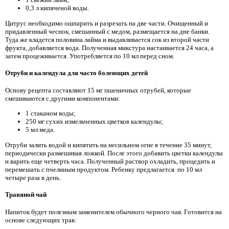
0,3 л кипяченой воды.
Цитрус необходимо ошпарить и разрезать на две части. Очищенный и
придавленный чеснок, смешанный с медом, размещается на дне банки.
Туда же кладется половина лайма и выдавливается сок из второй части
фрукта, добавляется вода. Полученная микстура настаивается 24 часа, а
затем процеживается. Употребляется по 10 мл перед сном.
Отруби и календула для часто болеющих детей
Основу рецепта составляют 15 мг пшеничных отрубей, которые
смешиваются с другими компонентами:
1 стаканом воды;
250 мг сухих измельченных цветков календулы;
5 мл меда.
Отруби залить водой и кипятить на несильном огне в течение 35 минут,
периодически размешивая ложкой. После этого добавить цветки календулы
и варить еще четверть часа. Полученный раствор охладить, процедить и
перемешать с пчелиным продуктом. Ребенку предлагается по 10 мл
четыре раза в день.
Травяной чай
Напиток будет полезным заменителем обычного черного чая. Готовится на
основе следующих трав: