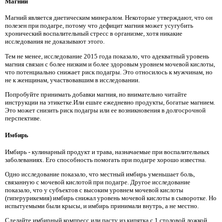
Магний
Магний является диетическим минералом. Некоторые утверждают, что он
полезен при подагре, потому что дефицит магния может усугубить
хронический воспалительный стресс в организме, хотя никакие
исследования не доказывают этого.
Тем не менее, исследование 2015 года показало, что адекватный уровень
магния связан с более низким и более здоровым уровнем мочевой кислоты,
что потенциально снижает риск подагры. Это относилось к мужчинам, но
не к женщинам, участвовавшим в исследовании.
Попробуйте принимать добавки магния, но внимательно читайте
инструкции на этикетке.Или ешьте ежедневно продукты, богатые магнием.
Это может снизить риск подагры или ее возникновения в долгосрочной
перспективе.
Имбирь
Имбирь - кулинарный продукт и трава, назначаемые при воспалительных
заболеваниях. Его способность помогать при подагре хорошо известна.
Одно исследование показало, что местный имбирь уменьшает боль,
связанную с мочевой кислотой при подагре. Другое исследование
показало, что у субъектов с высоким уровнем мочевой кислоты
(гиперурикемия) имбирь снижал уровень мочевой кислоты в сыворотке. Но
испытуемыми были крысы, и имбирь принимали внутрь, а не местно.
Сделайте имбирный компресс или пасту из кипятка с 1 столовой ложкой