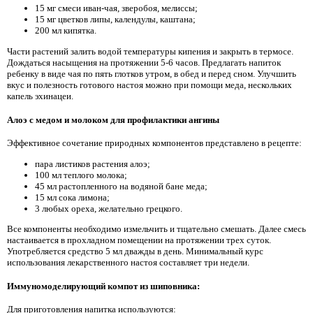
15 мг смеси иван-чая, зверобоя, мелиссы;
15 мг цветков липы, календулы, каштана;
200 мл кипятка.
Части растений залить водой температуры кипения и закрыть в термосе.
Дождаться насыщения на протяжении 5-6 часов. Предлагать напиток
ребенку в виде чая по пять глотков утром, в обед и перед сном. Улучшить
вкус и полезность готового настоя можно при помощи меда, нескольких
капель эхинацеи.
Алоэ с медом и молоком для профилактики ангины
Эффективное сочетание природных компонентов представлено в рецепте:
пара листиков растения алоэ;
100 мл теплого молока;
45 мл растопленного на водяной бане меда;
15 мл сока лимона;
3 любых ореха, желательно грецкого.
Все компоненты необходимо измельчить и тщательно смешать. Далее смесь
настаивается в прохладном помещении на протяжении трех суток.
Употребляется средство 5 мл дважды в день. Минимальный курс
использования лекарственного настоя составляет три недели.
Иммуномоделирующий компот из шиповника:
Для приготовления напитка используются: