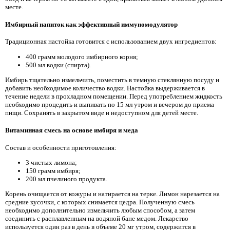
месте.
Имбирный напиток как эффективный иммуномодулятор
Традиционная настойка готовится с использованием двух ингредиентов:
400 грамм молодого имбирного корня;
500 мл водки (спирта).
Имбирь тщательно измельчить, поместить в темную стеклянную посуду и
добавить необходимое количество водки. Настойка выдерживается в
течение недели в прохладном помещении. Перед употреблением жидкость
необходимо процедить и выпивать по 15 мл утром и вечером до приема
пищи. Сохранять в закрытом виде и недоступном для детей месте.
Витаминная смесь на основе имбиря и меда
Состав и особенности приготовления:
3 чистых лимона;
150 грамм имбиря;
200 мл пчелиного продукта.
Корень очищается от кожуры и натирается на терке. Лимон нарезается на
средние кусочки, с которых снимается цедра. Полученную смесь
необходимо дополнительно измельчить любым способом, а затем
соединить с расплавленным на водяной бане медом. Лекарство
используется один раз в день в объеме 20 мг утром, содержится в