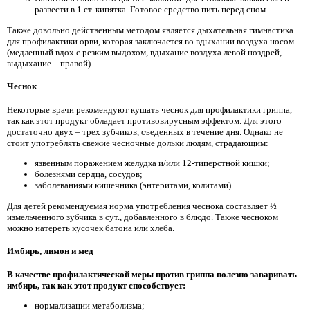
развести в 1 ст. кипятка. Готовое средство пить перед сном.
Также довольно действенным методом является дыхательная гимнастика
для профилактики орви, которая заключается во вдыхании воздуха носом
(медленный вдох с резким выдохом, вдыхание воздуха левой ноздрей,
выдыхание – правой).
Чеснок
Некоторые врачи рекомендуют кушать чеснок для профилактики гриппа,
так как этот продукт обладает противовирусным эффектом. Для этого
достаточно двух – трех зубчиков, съеденных в течение дня. Однако не
стоит употреблять свежие чесночные дольки людям, страдающим:
язвенным поражением желудка и/или 12-типерстной кишки;
болезнями сердца, сосудов;
заболеваниями кишечника (энтеритами, колитами).
Для детей рекомендуемая норма употребления чеснока составляет ½
измельченного зубчика в сут., добавленного в блюдо. Также чесноком
можно натереть кусочек батона или хлеба.
Имбирь, лимон и мед
В качестве профилактической меры против гриппа полезно заваривать
имбирь, так как этот продукт способствует:
нормализации метаболизма;