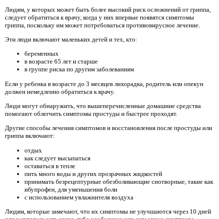
Людям, у которых может быть более высокий риск осложнений от гриппа,
следует обратиться к врачу, когда у них впервые появятся симптомы
гриппа, поскольку им может потребоваться противовирусное лечение.
Эти люди включают маленьких детей и тех, кто:
беременных
в возрасте 65 лет и старше
в группе риска по другим заболеваниям
Если у ребенка в возрасте до 3 месяцев лихорадка, родитель или опекун
должен немедленно обратиться к врачу.
Люди могут обнаружить, что вышеперечисленные домашние средства
помогают облегчить симптомы простуды и быстрее проходят.
Другие способы лечения симптомов и восстановления после простуды или
гриппа включают:
отдых
как следует высыпаться
оставаться в тепле
пить много воды и других прозрачных жидкостей
принимать безрецептурные обезболивающие снотворные, такие как
ибупрофен, для уменьшения боли
с использованием увлажнителя воздуха
Людям, которые замечают, что их симптомы не улучшаются через 10 дней