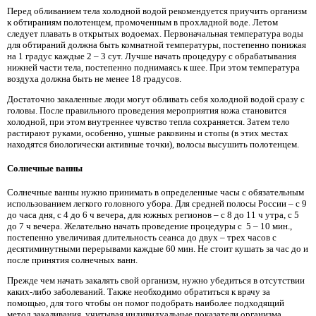
Перед обливанием тела холодной водой рекомендуется приучить организм
к обтираниям полотенцем, промоченным в прохладной воде. Летом
следует плавать в открытых водоемах. Первоначальная температура воды
для обтираний должна быть комнатной температуры, постепенно понижая
на 1 градус каждые 2 – 3 сут. Лучше начать процедуру с обрабатывания
нижней части тела, постепенно поднимаясь к шее. При этом температура
воздуха должна быть не менее 18 градусов.
Достаточно закаленные люди могут обливать себя холодной водой сразу с
головы. После правильного проведения мероприятия кожа становится
холодной, при этом внутреннее чувство тепла сохраняется. Затем тело
растирают руками, особенно, ушные раковины и стопы (в этих местах
находятся биологически активные точки), волосы высушить полотенцем.
Солнечные ванны
Солнечные ванны нужно принимать в определенные часы с обязательным
использованием легкого головного убора. Для средней полосы России – с 9
до часа дня, с 4 до 6 ч вечера, для южных регионов – с 8 до 11 ч утра, с 5
до 7 ч вечера. Желательно начать проведение процедуры с 5 – 10 мин.,
постепенно увеличивая длительность сеанса до двух – трех часов с
десятиминутными перерывами каждые 60 мин. Не стоит кушать за час до и
после принятия солнечных ванн.
Прежде чем начать закалять свой организм, нужно убедиться в отсутствии
каких-либо заболеваний. Также необходимо обратиться к врачу за
помощью, для того чтобы он помог подобрать наиболее подходящий
метод закаливания, учитывая индивидуальные показатели организма