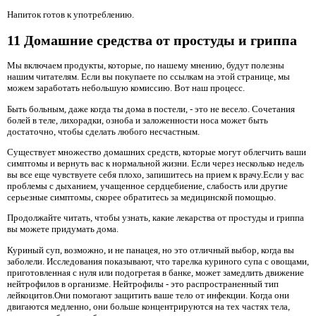
Напиток готов к употреблению.
11 Домашние средства от простуды и гриппа
Мы включаем продукты, которые, по нашему мнению, будут полезны
нашим читателям. Если вы покупаете по ссылкам на этой странице, мы
можем заработать небольшую комиссию. Вот наш процесс.
Быть больным, даже когда ты дома в постели, - это не весело. Сочетания
болей в теле, лихорадки, озноба и заложенности носа может быть
достаточно, чтобы сделать любого несчастным.
Существует множество домашних средств, которые могут облегчить ваши
симптомы и вернуть вас к нормальной жизни. Если через несколько недель
вы все еще чувствуете себя плохо, запишитесь на прием к врачу.Если у вас
проблемы с дыханием, учащенное сердцебиение, слабость или другие
серьезные симптомы, скорее обратитесь за медицинской помощью.
Продолжайте читать, чтобы узнать, какие лекарства от простуды и гриппа
вы можете придумать дома.
Куриный суп, возможно, и не панацея, но это отличный выбор, когда вы
заболели. Исследования показывают, что тарелка куриного супа с овощами,
приготовленная с нуля или подогретая в банке, может замедлить движение
нейтрофилов в организме. Нейтрофилы - это распространенный тип
лейкоцитов.Они помогают защитить ваше тело от инфекции. Когда они
двигаются медленно, они больше концентрируются на тех частях тела,