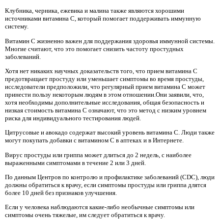
Клубника, черника, ежевика и малина также являются хорошими
источниками витамина С, который помогает поддерживать иммунную
систему.
Витамин С жизненно важен для поддержания здоровья иммунной системы.
Многие считают, что это помогает снизить частоту простудных
заболеваний.
Хотя нет никаких научных доказательств того, что прием витамина С
предотвращает простуду или уменьшает симптомы во время простуды,
исследователи предположили, что регулярный прием витамина С может
принести пользу некоторым людям в этом отношении.Они заявили, что,
хотя необходимы дополнительные исследования, общая безопасность и
низкая стоимость витамина С означают, что это метод с низким уровнем
риска для индивидуального тестирования людей.
Цитрусовые и авокадо содержат высокий уровень витамина С. Люди также
могут покупать добавки с витамином С в аптеках и в Интернете.
Вирус простуды или гриппа может длиться до 2 недель, с наиболее
выраженными симптомами в течение 2 или 3 дней.
По данным Центров по контролю и профилактике заболеваний (CDC), люди
должны обратиться к врачу, если симптомы простуды или гриппа длятся
более 10 дней без признаков улучшения.
Если у человека наблюдаются какие-либо необычные симптомы или
симптомы очень тяжелые, им следует обратиться к врачу.