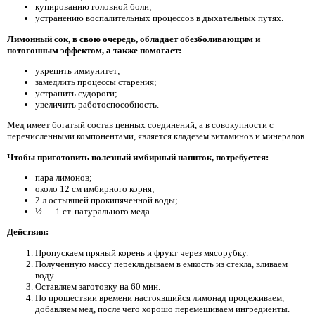
купированию головной боли;
устранению воспалительных процессов в дыхательных путях.
Лимонный сок
,
в свою очередь, обладает обезболивающим и
потогонным эффектом, а также помогает:
укрепить иммунитет;
замедлить процессы старения;
устранить судороги;
увеличить работоспособность.
Мед имеет богатый состав ценных соединений, а в совокупности с
перечисленными компонентами, является кладезем витаминов и минералов.
Чтобы приготовить полезный имбирный напиток, потребуется:
пара лимонов;
около 12 см имбирного корня;
2 л остывшей прокипяченной воды;
½ — 1 ст. натурального меда.
Действия:
Пропускаем пряный корень и фрукт через мясорубку.
Полученную массу перекладываем в емкость из стекла, вливаем
воду.
Оставляем заготовку на 60 мин.
По прошествии времени настоявшийся лимонад процеживаем,
добавляем мед, после чего хорошо перемешиваем ингредиенты.