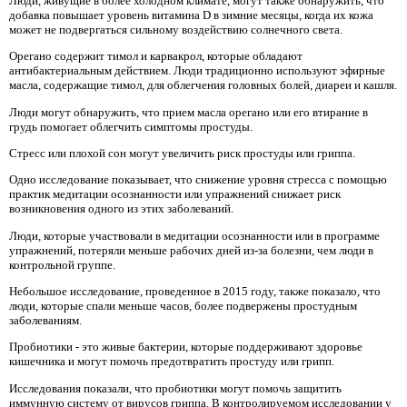
Люди, живущие в более холодном климате, могут также обнаружить, что
добавка повышает уровень витамина D в зимние месяцы, когда их кожа
может не подвергаться сильному воздействию солнечного света.
Орегано содержит тимол и карвакрол, которые обладают
антибактериальным действием. Люди традиционно используют эфирные
масла, содержащие тимол, для облегчения головных болей, диареи и кашля.
Люди могут обнаружить, что прием масла орегано или его втирание в
грудь помогает облегчить симптомы простуды.
Стресс или плохой сон могут увеличить риск простуды или гриппа.
Одно исследование показывает, что снижение уровня стресса с помощью
практик медитации осознанности или упражнений снижает риск
возникновения одного из этих заболеваний.
Люди, которые участвовали в медитации осознанности или в программе
упражнений, потеряли меньше рабочих дней из-за болезни, чем люди в
контрольной группе.
Небольшое исследование, проведенное в 2015 году, также показало, что
люди, которые спали меньше часов, более подвержены простудным
заболеваниям.
Пробиотики - это живые бактерии, которые поддерживают здоровье
кишечника и могут помочь предотвратить простуду или грипп.
Исследования показали, что пробиотики могут помочь защитить
иммунную систему от вирусов гриппа. В контролируемом исследовании у