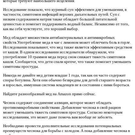
которые требуют наибольшего исцеления.
Исследование показало, что куриный суп эффективен для уменьшения, в
частности, симптомов инфекций верхних дыхательных путей. Суп с
низким содержанием натрия также обладает большой питательной
ценностью и помогает поддерживать водный баланс. Независимо от того,
как вы себя чувствуете, это хороший выбор.
Мед обладает множеством антибактериальных и антимикробных
свойств.Употребление меда в чае с лимоном может облегчить боль в горле.
Исследования показывают, что мед также является эффективным средством
от кашля. В одном исследовании исследователи обнаружили, что
употребление 10 граммов меда перед сном снижает тяжесть симптомов
кашля. Сообщается, что дети спали крепче, что также помогает уменьшить
симптомы простуды.
Никогда не давайте мед детям младше 1 года, так как он часто содержит
споры ботулина. Хотя они обычно безвредны для детей старшего возраста
и взрослых, иммунная система младенцев не в состоянии с ними бороться.
Найдите разнообразный мед на Amazon прямо сейчас.
Чеснок содержит соединение аллицин, которое может обладать
противомикробными свойствами. Добавление чеснока в свой рацион
может уменьшить тяжесть симптомов простуды. Согласно некоторым
исследованиям, это может даже помочь вам вообще не заболеть.
Необходимо провести дополнительные исследования потенциальных
преимуществ чеснока для борьбы с холодом. А пока добавление чеснока в