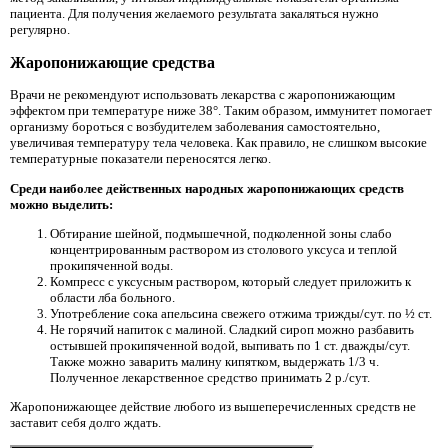
пациента. Для получения желаемого результата закаляться нужно
регулярно.
Жаропонижающие средства
Врачи не рекомендуют использовать лекарства с жаропонижающим
эффектом при температуре ниже 38°. Таким образом, иммунитет помогает
организму бороться с возбудителем заболевания самостоятельно,
увеличивая температуру тела человека. Как правило, не слишком высокие
температурные показатели переносятся легко.
Среди наиболее действенных народных жаропонижающих средств
можно выделить:
Обтирание шейной, подмышечной, подколенной зоны слабо
концентрированным раствором из столового уксуса и теплой
прокипяченной воды.
Компресс с уксусным раствором, который следует приложить к
области лба больного.
Употребление сока апельсина свежего отжима трижды/сут. по ½ ст.
Не горячий напиток с малиной. Сладкий сироп можно разбавить
остывшей прокипяченной водой, выпивать по 1 ст. дважды/сут.
Также можно заварить малину кипятком, выдержать 1/3 ч.
Полученное лекарственное средство принимать 2 р./сут.
Жаропонижающее действие любого из вышеперечисленных средств не
заставит себя долго ждать.