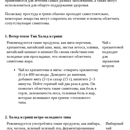
применяются для лечения самых разных заболеваний, а также могут
использоваться для общего поддержания здоровья.
Поскольку простуда и грипп обычно проходят самостоятельно,
некоторые лекарства могут сократить их течение и помочь облегчить
сопутствующие симптомы.
1. Ветер-тепло Тип Холод и грипп
Рекомендуются такие продукты, как мята перечная,
Чай с
хризантема, китайский шип, маш, листья лотоса, оливки,
хризантемой
китайский шпинат и шпинат.По своим свойствам они
подходит
холодные или прохладные, что помогает облегчить
для
симптомы жара.
заражения
ветром.
Чай из хризантемы и мяты: отварить хризантему
(6 г) в 400 мл воды. Доведите до кипения,
добавьте мяту (3 г) и сахар (15 г), кипятите 2–3
минуты. Пейте горячий чай два раза в день. Он
помогает облегчить такие симптомы, как боль в
горле, заложенность носа, головная боль и жар,
которые возникают при гриппе «теплового»
типа.
2. Холод и грипп ветро-холодного типа
Рекомендуется употреблять такие продукты, как имбирь,
Имбирный
лук, чеснок, зеленый зеленый лук, ферментированные
чай