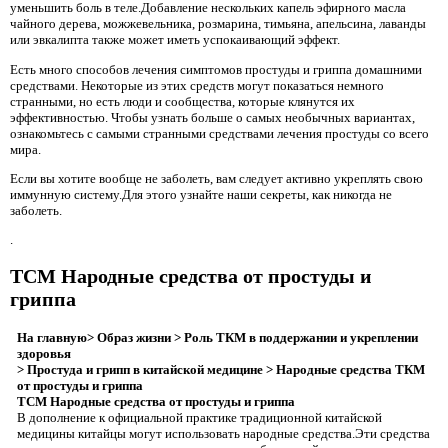
уменьшить боль в теле.Добавление нескольких капель эфирного масла
чайного дерева, можжевельника, розмарина, тимьяна, апельсина, лаванды
или эвкалипта также может иметь успокаивающий эффект.
Есть много способов лечения симптомов простуды и гриппа домашними
средствами. Некоторые из этих средств могут показаться немного
странными, но есть люди и сообщества, которые клянутся их
эффективностью. Чтобы узнать больше о самых необычных вариантах,
ознакомьтесь с самыми странными средствами лечения простуды со всего
мира.
Если вы хотите вообще не заболеть, вам следует активно укреплять свою
иммунную систему.Для этого узнайте наши секреты, как никогда не
заболеть.
.
TCM Народные средства от простуды и
гриппа
На главную> Образ жизни
> Роль ТКМ в поддержании и укреплении
здоровья
> Простуда и грипп в китайской медицине
> Народные средства ТКМ
от простуды и гриппа
TCM Народные средства от простуды и гриппа
В дополнение к официальной практике традиционной китайской
медицины китайцы могут использовать народные средства.Эти средства