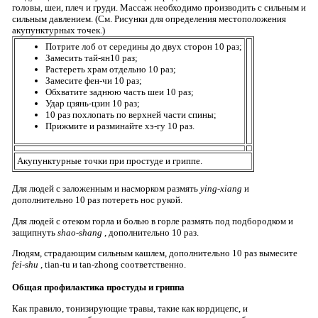
головы, шеи, плеч и груди. Массаж необходимо производить с сильным и
сильным давлением. (См. Рисунки для определения местоположения
акупунктурных точек.)
Потрите лоб от середины до двух сторон 10 раз;
Замесить тай-ян10 раз;
Растереть храм отдельно 10 раз;
Замесите фен-чи 10 раз;
Обхватите заднюю часть шеи 10 раз;
Удар цзянь-цзин 10 раз;
10 раз похлопать по верхней части спины;
Прижмите и разминайте хэ-гу 10 раз.
Акупунктурные точки при простуде и гриппе.
Для людей с заложенным и насморком размять
ying-xiang
и
дополнительно 10 раз потереть нос рукой.
Для людей с отеком горла и болью в горле размять под подбородком и
защипнуть
shao-shang
, дополнительно 10 раз.
Людям, страдающим сильным кашлем, дополнительно 10 раз вымесите
fei-shu
, tian-tu и tan-zhong соответственно.
Общая профилактика простуды и гриппа
Как правило, тонизирующие травы, такие как кордицепс, и