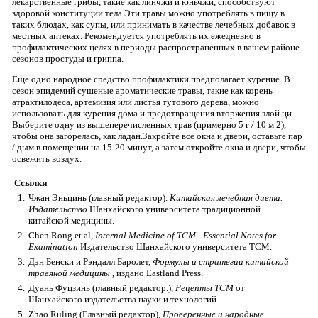
лекарственные грибы, такие как линчжи и юньчжи, способствуют
здоровой конституции тела.Эти травы можно употреблять в пищу в
таких блюдах, как супы, или принимать в качестве лечебных добавок в
местных аптеках. Рекомендуется употреблять их ежедневно в
профилактических целях в периоды распространенных в вашем районе
сезонов простуды и гриппа.
Еще одно народное средство профилактики предполагает курение. В
сезон эпидемий сушеные ароматические травы, такие как корень
атрактилодеса, артемизия или листья тутового дерева, можно
использовать для курения дома и предотвращения вторжения злой ци.
Выберите одну из вышеперечисленных трав (примерно 5 г / 10 м 2),
чтобы она загорелась, как ладан.Закройте все окна и двери, оставьте пар
/ дым в помещении на 15-20 минут, а затем откройте окна и двери, чтобы
освежить воздух.
Ссылки
1.
Чжан Эньцинь (главный редактор).
Китайская лечебная диета.
Издательство
Шанхайского университета традиционной
китайской медицины.
2.
Chen Rong et al,
Internal Medicine of TCM - Essential Notes for
Examination
Издательство Шанхайского университета TCM.
3.
Дэн Бенски и Рэндалл Баролет,
Формулы и стратегии китайской
травяной медицины
, издано Eastland Press.
4.
Дуань Фуцзинь (главный редактор.),
Рецепты TCM
от
Шанхайского издательства науки и технологий.
5.
Zhao Ruling (Главный редактор),
Проверенные и народные