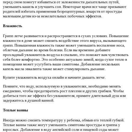
перед сном помогут избавиться от заложенности дыхательных путей,
уменьшить кашель и улучшить сон. Некоторые врачи все чаще призывают
родителей избегать применения безрецептурных лекарств от простуды
маленьким детям из-за нежелательных побочных эффектов.
Влажность
Грипп легче развивается и распространяется в сухих условиях. Повышение
влажности в доме может снизить воздействие этого вируса, вызывающего
грипп. Повышенная влажность также может уменьшить воспаление носа,
облегчая дыхание во время болезни. Если вы временно добавите
прохладный увлажнитель воздуха в спальню, это поможет вам чувствовать
себя более комфортно. Это особенно актуально зимой, когда сухое тепло в
помещении может усугубить ваши симптомы. Добавление нескольких
капель масла эвкалипта также может стимулировать дыхание.
Купите увлажнитель воздуха онлайн и начните дышать легче.
Помните, что воду, используемую в увлажнителях, необходимо менять
ежедневно, чтобы предотвратить рост плесени и других грибков. Чтобы
добиться того же эффекта без увлажнителя, примите длительный душ или
задержитесь в душной ванной.
Теплые ванны
Иногда можно снизить температуру у ребенка, обмыв его теплой губкой.
Теплые ванны также могут уменьшить симптомы простуды и гриппа у
взрослых. Добавление в воду английской соли и пищевой соды может