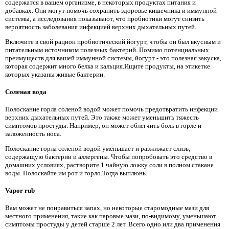
содержатся в вашем организме, в некоторых продуктах питания и
добавках. Они могут помочь сохранить здоровье кишечника и иммунной
системы, а исследования показывают, что пробиотики могут снизить
вероятность заболевания инфекцией верхних дыхательных путей.
Включите в свой рацион пробиотический йогурт, чтобы он был вкусным и
питательным источником полезных бактерий. Помимо потенциальных
преимуществ для вашей иммунной системы, йогурт - это полезная закуска,
которая содержит много белка и кальция.Ищите продукты, на этикетке
которых указаны живые бактерии.
Соленая вода
Полоскание горла соленой водой может помочь предотвратить инфекции
верхних дыхательных путей. Это также может уменьшить тяжесть
симптомов простуды. Например, он может облегчить боль в горле и
заложенность носа.
Полоскание горла соленой водой уменьшает и разжижает слизь,
содержащую бактерии и аллергены. Чтобы попробовать это средство в
домашних условиях, растворите 1 чайную ложку соли в полном стакане
воды. Полоскайте им рот и горло.Тогда выплюнь.
Vapor rub
Вам может не понравиться запах, но некоторые старомодные мази для
местного применения, такие как паровые мази, по-видимому, уменьшают
симптомы простуды у детей старше 2 лет. Всего одно или два применения