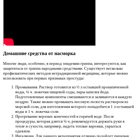
Домашние средства от насморка
Многие люди, особенно, в период эпидемии гриппа, интересуются, как
защититься от гриппа народными средствами. Существует несколько
профилактических методов нетрадиционной медицины, которые можно
использовать при первых признаках простуды:
Промывания. Раствор готовится из ½ л остывшей прокипяченной
воды, ¼ ч. ложечки пищевой соды, пары капелек йода.
Подготовленные компоненты смешиваются и заливаются в каждую
ноздрю. Также можно промывать носовую полость раствором из
морской соли, для изготовления которого понадобится 1 л остывшей
воды и 1 ч. ложечка соли.
Прогревание верхних конечностей в горячей воде. После
процедуры, которая длится ¼ ч, рекомендуется держать руки в
тепле и сухости, например, надеть теплые варежки, укрыться
одеялом.
Ингаляции. Для данного мероприятия отлично подойдет пищевая