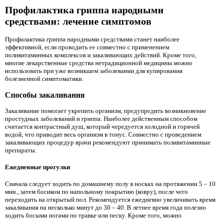
Профилактика гриппа народными
средствами: лечение симптомов
Профилактика гриппа народными средствами станет наиболее
эффективной, если проводить ее совместно с применением
поливитаминных комплексов и закаливающих действий. Кроме того,
многие лекарственные средства нетрадиционной медицины можно
использовать при уже возникшем заболевании для купирования
болезненной симптоматики.
Способы закаливания
Закаливание помогает укрепить организм, предупредить возникновение
простудных заболеваний и гриппа. Наиболее действенным способом
считается контрастный душ, который чередуется холодной и горячей
водой, что приводит весь организм в тонус. Совместно с проведением
закаливающих процедур врачи рекомендуют принимать поливитаминные
препараты.
Ежедневные прогулки
Сначала следует ходить по домашнему полу в носках на протяжении 5 – 10
мин., затем босиком по напольному покрытию (ковру), после чего
переходить на открытый пол. Рекомендуется ежедневно увеличивать время
закаливания на несколько минут до 30 – 40. В летнее время года полезно
ходить босыми ногами по травке или песку. Кроме того, можно