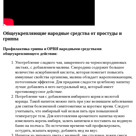
Общеукрепляющие народные средства от простуды и
гриппа
Профилактика гриппа и ОРВИ народными средствами
общеукрепляющего действия:
Употребление сладкого чая, заваренного на черносмородиновых
листьях, с добавлением малины. Смородина содержит большое
количество аскорбиновой кислоты, которая помогает повысить
иммунные свойства организма, малина обладает жаропонижающим,
потогонным эффектом. Для придания сладости целебному напитку
лучше добавлять в него натуральный мед, который имеет
противовирусное действие.
Потребление чая с добавлением имбирного корня и молотой
корицы. Такой напиток можно пить при уже возникшем заболевании
для снятия болезненной симптоматики за короткое время. Следует
учитывать, что имбирный чай нельзя пить при повышенной
температуре тела. Для изготовления ароматного напитка нужно
измельчить корень имбиря, залить кипятком и поставить на водяную
баню на полчаса. По истечении времени чай профильтровать,
остудить, всыпать корицу, добавить мед на вкус.
Напиток из липового цвета с малиной: две столовые ложки смеси