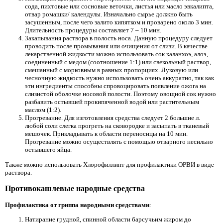
сода, пихтовые или сосновые веточки, листья или масло эвкалипта,
отвар ромашки/ календулы. Изначально сырье должно быть
засушенным, после чего залито кипятком и проварено около 3 мин.
Длительность процедуры составляет 7 – 10 мин.
Закапывания раствора в полость носа. Данную процедуру следует
проводить после промывания или очищения от слизи. В качестве
лекарственной жидкости можно использовать сок каланхоэ, алоэ,
соединенный с медом (соотношение 1:1) или свекольный раствор,
смешанный с морковным в равных пропорциях. Луковую или
чесночную жидкость нужно использовать очень аккуратно, так как
эти ингредиенты способны спровоцировать появление ожога на
слизистой оболочке носовой полости. Поэтому овощной сок нужно
разбавить остывшей прокипяченной водой или растительным
маслом (1:2).
Прогревание. Для изготовления средства следует 2 большие л.
любой соли слегка прогреть на сковородке и засыпать в тканевый
мешочек. Прикладывать к области переносицы на 10 мин.
Прогревание можно осуществлять с помощью отварного несильно
остывшего яйца.
Также можно использовать Хлорофиллипт для профилактики ОРВИ в виде
раствора.
Противокашлевые народные средства
Профилактика от гриппа народными средствами
:
Натирание грудной, спинной области барсучьим жиром до