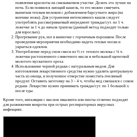
появления красноты на смазываемом участке. Делать это лучше на
ночь. Если появился лающий кашель, то его можно смягчить
выпитым теплым молоком с добавлением барсучьего жира (на
кончике ножа). Для устранения интенсивного кашля следует
употреблять рассматриваемый ингредиент трижды/сут. по 1 ч.
ложечке за 1 ч до начала трапезы (данный метод подходит только
для взрослых).
Прогревание рук, ног в ванночке с горчичным порошком. После
проведения мероприятия необходимо надеть теплые носки и
укрыться одеялом.
Употребление перед сном смеси из ½ ст. теплого молока с ¼ ч.
ложечки растопленного сливочного масла и небольшой щепоткой
молотого мускатного ореха.
Использование черной редьки с натуральным медом. Для
изготовления лекарственного средства нужно удалить центральную
часть из овоща, в полученное отверстие поместить пчелиный
продукт. Оставить заготовку на 3 – 4 ч, чтобы мед смешался с соком
редьки. Лекарство нужно принимать трижды/сут. по 1 большой л.
после еды.
Кроме того, ингаляции с маслом эвкалипта или пихты отлично подходят
для разжижения мокроты при острых респираторных вирусных
инфекциях.