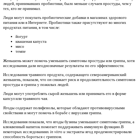
людей, принимавших пробиотики, было меньше случаев простуды, чем у
тех, кто не принимал.
Люди могут покупать пробиотические добавки в магазинах здорового
питания или в Интернете. Пробиотики также присутствуют во многих
продуктах питания, в том числе:
йогурт
квашеная капуста
мисо
темпе
Женьшень может помочь уменьшить симптомы простуды или гриппа, хотя
исследования дали неоднозначные результаты по его эффективности.
Исследования травяного продукта, содержащего североамериканский
женьшень, показали, что он снижает риск и продолжительность симптомов
простуды и гриппа у пожилых людей.
Люди могут употреблять сырой женьшень или принимать его в форме
капсул или травяного чая.
Ягоды содержат полифенолы, которые обладают противовирусными
свойствами и могут помочь в борьбе с вирусами гриппа.
Исследования показали, что ягоды бузины уменьшают симптомы гриппа, а
клюквенный напиток помогает поддерживать иммунную функцию.В
некоторых исследованиях
in vitro и
экстракты ягод продемонстрировали
способность бороться с гриппом.