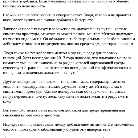
принимать добавки. Если у человека нет аллергии на чеснок, его обычно
безопасно использовать.
Свежий чеснок легко купить в супермаркетах.Люди, которым не нравится
вкус, могут купить чесночные добавки в Интернете.
Закупорка носовых пазух и заложенность дыхательных путей - частые
симптомы простуды, от которых может помочь ментол. Ментол получают
из многих видов мяты. Он обладает антибактериальным и обезболивающим
действием и является ингредиентом многих средств для растирания паром.
Люди также могут добавлять ментол в горячую воду для паровых
ингаляций. Хотя исследование 2013 года показало, что вдыхание ментола
помогает уменьшить кашель из-за раздражителей окружающей среды,
существует ограниченное количество исследований его эффективности в
очищении заложенных дыхательных путей.
Другое исследование показало, что паровая мазь, содержащая ментол,
эвкалипт и камфору, значительно улучшает сон у детей и взрослых с
симптомами простуды. Однако исследователи обнаружили, что риски
могут перевесить пользу, поскольку ментол может жалить и раздражать
кожу.
Витамин D-3 может быть полезной добавкой для предотвращения или
снижения вероятности простуды.
Исследования показали связь между добавлением витамина D и снижением
частоты простудных заболеваний у студентов университетов.