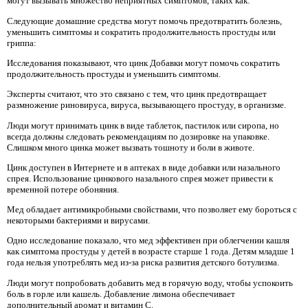
могут вызывать множество неприятных симптомов, таких как:
Следующие домашние средства могут помочь предотвратить болезнь,
уменьшить симптомы и сократить продолжительность простуды или
гриппа:
Исследования показывают, что цинк Добавки могут помочь сократить
продолжительность простуды и уменьшить симптомы.
Эксперты считают, что это связано с тем, что цинк предотвращает
размножение риновируса, вируса, вызывающего простуду, в организме.
Люди могут принимать цинк в виде таблеток, пастилок или сиропа, но
всегда должны следовать рекомендациям по дозировке на упаковке.
Слишком много цинка может вызвать тошноту и боли в животе.
Цинк доступен в Интернете и в аптеках в виде добавки или назального
спрея. Использование цинкового назального спрея может привести к
временной потере обоняния.
Мед обладает антимикробными свойствами, что позволяет ему бороться с
некоторыми бактериями и вирусами.
Одно исследование показало, что мед эффективен при облегчении кашля
как симптома простуды у детей в возрасте старше 1 года. Детям младше 1
года нельзя употреблять мед из-за риска развития детского ботулизма.
Люди могут попробовать добавить мед в горячую воду, чтобы успокоить
боль в горле или кашель. Добавление лимона обеспечивает
дополнительный аромат и витамин С.