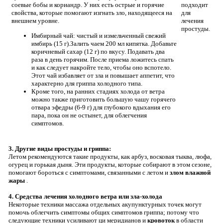
соевые бобы и кориандр. У них есть острые и горячие
подходит
свойства, которые помогают изгнать зло, находящееся на
для
внешнем уровне.
лечения
простуды.
Имбирный чай: чистый и измельченный свежий
имбирь (15 г).Залить чаем 200 мл кипятка. Добавьте
коричневый сахар (12 г) по вкусу. Подавать два
раза в день горячим. После приема ложитесь спать
и как следует накройте тело, чтобы оно вспотело.
Этот чай избавляет от зла ​​и повышает аппетит, что
характерно для гриппа холодного типа.
Кроме того, на ранних стадиях холода от ветра
можно также приготовить большую чашу горячего
отвара эфедры (6-9 г) для глубокого вдыхания его
пара, пока он не остынет, для облегчения
симптомов.
3. Другие виды простуды и гриппа:
Летом рекомендуются такие продукты, как арбуз, восковая тыква, люфа,
огурец и горькая дыня. Эти продукты, которые собирают в этом сезоне,
помогают бороться с симптомами, связанными с летом и
злом влажной
жары
.
4. Средства лечения холодного ветра или зла-холода
Некоторые техники массажа отдельных акупунктурных точек могут
помочь облегчить симптомы общих симптомов гриппа; потому что
следующие техники усиливают ци меридианов и
кровоток
в области