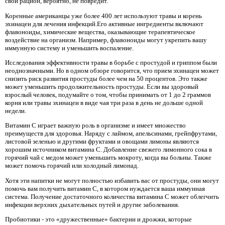
свой рацион, вероятно, не повредит.
Коренные американцы уже более 400 лет используют травы и корень
эхинацеи для лечения инфекций.Его активные ингредиенты включают
флавоноиды, химические вещества, оказывающие терапевтическое
воздействие на организм. Например, флавоноиды могут укрепить вашу
иммунную систему и уменьшить воспаление.
Исследования эффективности травы в борьбе с простудой и гриппом были
неоднозначными. Но в одном обзоре говорится, что прием эхинацеи может
снизить риск развития простуды более чем на 50 процентов. Это также
может уменьшить продолжительность простуды. Если вы здоровый
взрослый человек, подумайте о том, чтобы принимать от 1 до 2 граммов
корня или травы эхинацеи в виде чая три раза в день не дольше одной
недели.
Витамин С играет важную роль в организме и имеет множество
преимуществ для здоровья. Наряду с лаймом, апельсинами, грейпфрутами,
листовой зеленью и другими фруктами и овощами лимоны являются
хорошим источником витамина С. Добавление свежего лимонного сока в
горячий чай с медом может уменьшить мокроту, когда вы больны. Также
может помочь горячий или холодный лимонад.
Хотя эти напитки не могут полностью избавить вас от простуды, они могут
помочь вам получить витамин С, в котором нуждается ваша иммунная
система. Получение достаточного количества витамина С может облегчить
инфекции верхних дыхательных путей и другие заболевания.
Пробиотики - это «дружественные» бактерии и дрожжи, которые